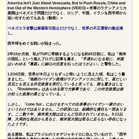
America Isn’t Just About Venezuela, But to Push Russia, China and
Iran Out of the Western Hemisphere (VIDEO)＝米軍のラテンアメリカ
展開はベネズエラ問題だけでなく、ロシア、中国、イランを西半球から
追い出すためでもある（動画）＞
ベネズエラ攻撃は麻薬取引阻止だけでなく、世界の不正選挙の拠点潰
し。
西半球をめぐる戦いが始まった。
2年10か月前、私がTGPに寄稿するようになる約45日前に、私は「
南米
の混乱」という個人ブログに記事を書き、
「手遅れになる前に、米国
はいわゆる『裏庭』に細心の注意を払ったほうがよい」
と警告した。
1,034日前、世界が今日よりもずっと暗いように見えた頃、私はこう書
きました。
「地獄のバイデン政権がラテンアメリカに対して、甚だしい
災厄とも言える外交政策を実行していると言っても、誰も驚きはしな
い。『Roubinette』はあらゆる面で大惨事であり、この外交政策は彼
の狂った政策の要となっている。」
しかし、「cone Sur」におけるすべての出来事がバイデン一家のせい
というわけではありません。この状況には、組織的な責任も一部ありま
す。ここ数十年、南米亜大陸はほとんど注目されていません。9.11以
降、大局的な視点から見ると、南米亜大陸は取るに足らない存在になっ
たようです。
ある意味、私はブラジルのリオデジャネイロに住んでいるので、「西半