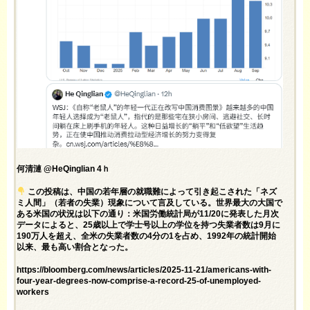
何清漣 @HeQinglian 4ｈ
この投稿は、中国の若年層の就職難によって引き起こされた「ネズ
ミ人間」（若者の失業）現象について言及している。世界最大の大国で
ある米国の状況は以下の通り：米国労働統計局が11/20に発表した月次
データによると、25歳以上で学士号以上の学位を持つ失業者数は9月に
190万人を超え、全米の失業者数の4分の1を占め、1992年の統計開始
以来、最も高い割合となった。
https://bloomberg.com/news/articles/2025-11-21/americans-with-
four-year-degrees-now-comprise-a-record-25-of-unemployed-
workers