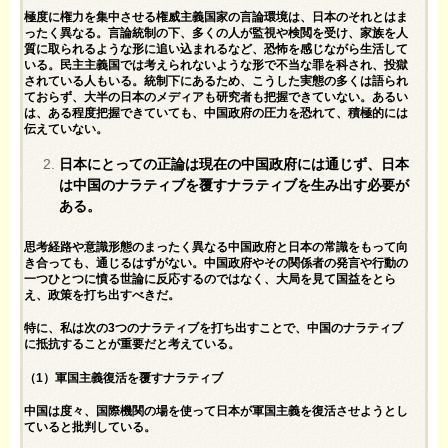
極度に権力を集中させる権威主義国家の言論環境は、日本のそれとはま
ったく異なる。言論統制の下、多くの人が監視や検閲を受け、家族を人
質に取られるような形に追い込まれるなど、恐怖を感じながら生活して
いる。民主主義国では考えられないような形で不当な罪を科され、投獄
されている人もいる。統制下にあるため、こうした実態の多くは語られ
ておらず、大半の日本のメディアも研究者も把握できていない。あるい
は、ある程度把握できていても、中国政府の圧力を恐れて、積極的には
伝えていない。
日本にとっての正論は現在の中国政府には通じず、日本
は中国のナラティブを覆すナラティブを生み出す必要が
ある。
思考経路や意識形態のまったく異なる中国政府と日本の常識をもって向
き合っても、通じるはずがない。中国政府やその関係者の発言や行動の
一つひとつに憤る世論に反応するのではなく、大局を見て国益をとら
え、政策を打ち出すべきだ。
特に、私は次の3つのナラティブを打ち出すことで、中国のナラティブ
に抵抗することが重要だと考えている。
（1）軍国主義復活を覆すナラティブ
中国は度々、国際機関の場を使って日本が軍国主義を復活させようとし
ていると批判している。