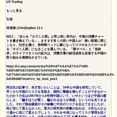
US Trading
もっと見る
引用
何清漣 @HeQinglian 12ｈ
WSJ：「自らを『ネズミ人間』と呼ぶ若い世代が、中国の消費チャー
トを書き換えている」。ますます多くの若い中国人が、狭い部屋に閉じ
こもり、社交を避け、長時間ベッドに横になってスマホをスクロールす
る「ネズミ人間」になることを選んでいる。 「寝そべり」と「低欲
求」のライフスタイルの拡大は、消費主導の経済成長を促進する中国の
取り組みを複雑化させている。
https://cn.wsj.com/articles/%E8%87%AA%E7%A7%B0-
%E8%80%81%E9%BC%A0%E4%BA%BA-
%E7%9A%84%E5%B9%B4%E8%BD%BB%E4%B8%80%E4%BB%A3%E
4d189dd8?mod=cn_hp_lead_pos1
阿古氏の記事で、先ず言いたいことは、30年も中国を研究していて、
早くから中国のリスクを見抜き、国民に警鐘を鳴らすことができなかっ
たのか？小生は1997年から8年間中国にいて、いやというほど中国の厭
らしさ、「騙すほうが賢く、騙されるほうが馬鹿」というのを見てきま
した。それで国会議員やその秘書に中共のリスクを伝えてきましたが、
殆ど信じて貰えなかった。東大の研究者の肩書があれば、小生なんかよ
り遥かに信じて貰えたでしょう。それを今頃になってリスク管理を説く
のは遅すぎでしょう。小生は2014年からﾌﾞﾛｸﾞを書き始め、メインは中