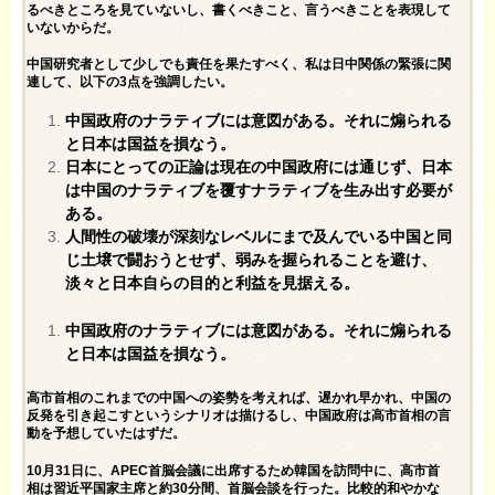
るべきところを見ていないし、書くべきこと、言うべきことを表現して
いないからだ。
中国研究者として少しでも責任を果たすべく、私は日中関係の緊張に関
連して、以下の3点を強調したい。
中国政府のナラティブには意図がある。それに煽られる
と日本は国益を損なう。
日本にとっての正論は現在の中国政府には通じず、日本
は中国のナラティブを覆すナラティブを生み出す必要が
ある。
人間性の破壊が深刻なレベルにまで及んでいる中国と同
じ土壌で闘おうとせず、弱みを握られることを避け、
淡々と日本自らの目的と利益を見据える。
中国政府のナラティブには意図がある。それに煽られる
と日本は国益を損なう。
高市首相のこれまでの中国への姿勢を考えれば、遅かれ早かれ、中国の
反発を引き起こすというシナリオは描けるし、中国政府は高市首相の言
動を予想していたはずだ。
10月31日に、APEC首脳会議に出席するため韓国を訪問中に、高市首
相は習近平国家主席と約30分間、首脳会談を行った。比較的和やかな