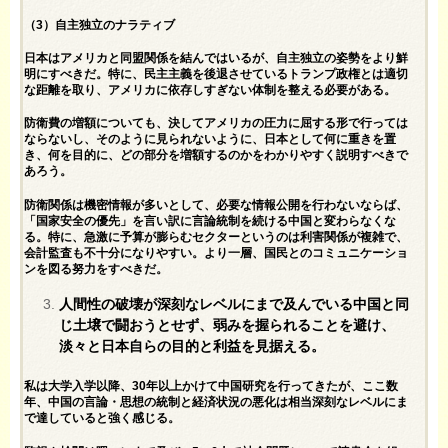
（3）自主独立のナラティブ
日本はアメリカと同盟関係を結んではいるが、自主独立の姿勢をより鮮
明にすべきだ。特に、民主主義を後退させているトランプ政権とは適切
な距離を取り、アメリカに依存しすぎない体制を整える必要がある。
防衛費の増額についても、決してアメリカの圧力に屈する形で行っては
ならないし、そのように見られないように、日本として何に重きを置
き、何を目的に、どの部分を増額するのかをわかりやすく説明すべきで
あろう。
防衛関係は機密情報が多いとして、必要な情報公開を行わないならば、
「国家安全の優先」を言い訳に言論統制を続ける中国と変わらなくな
る。特に、急激に予算が膨らむセクターというのは利害関係が複雑で、
会計監査も不十分になりやすい。より一層、国民とのコミュニケーショ
ンを図る努力をすべきだ。
人間性の破壊が深刻なレベルにまで及んでいる中国と同
じ土壌で闘おうとせず、弱みを握られることを避け、
淡々と日本自らの目的と利益を見据える。
私は大学入学以降、30年以上かけて中国研究を行ってきたが、ここ数
年、中国の言論・思想の統制と経済状況の悪化は相当深刻なレベルにま
で達していると強く感じる。