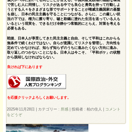
個人レベルにおいても同じことが言える。中国共産党政権の過酷な環境
で苦しむ人に同情し、リスクがある中でも良心と勇気を持って行動しよ
うとする人々をさまざまな形でサポートすることが権威主義国家の基盤
を崩し、日本の民主主義を守ることにつながる。さらに、この厳しい状
況の下では、権力に擦り寄り、嘘と欺瞞に塗れた生活を送っている人も
いるという現実を、できるだけ冷静かつ客観的にとらえ、対策を考える
必要もある。
戦後、日本人が享受してきた民主主義と自由、そして平和はこれからも
無条件で続くわけではない。自らが意識してリスクを管理し、方向性を
定めていかなければ、知らず知らずのうちに進みたくない方向に進み、
取り返しのつかないことになる。日本人は今こそ、「平和ボケ」の状態
から脱却しなければならない。
良ければ下にあります
を応援クリックよろしくお願いします。
2025年11月28日
|
カテゴリー :
所感
|
投稿者 : 柏の住人
|
コメント
をどうぞ