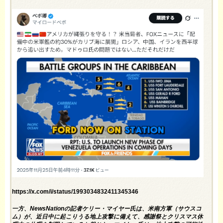
https://x.com/i/status/1993034832411345346
一方、NewsNationの記者ケリー・マイヤー氏は、米南方軍（サウスコ
ム）が、近日中に起こりうる地上攻撃に備えて、感謝祭とクリスマス休