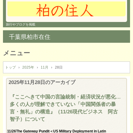
旅行やブログを掲載
千葉県柏市在住
メニュー
コ
ン
トップ
›
2025年
›
11月
›
28日
テ
ン
2025年11月28日
のアーカイブ
ツ
へ
『ここへきて中国の言論統制・経済状況が悪化…
ス
多くの人が理解できていない「中国関係者の暴
キ
ッ
言・無礼」の構造』（11/26現代ビジネス 阿古
プ
智子）について
11/26The Gateway Pundit＜US Military Deployment in Latin