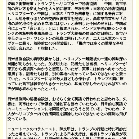
逆転？衝撃報道：トランプとヘリコプターで秘密協議――中国、高市早
苗の言い方を変えたのを大々的に報道、矢板明夫：日米間の秘密協議は
ヘリコプターで＞中国は、日本の「存立危機事態」に関する発言に対
し、天地を覆うほどの外交的報復措置を開始した。高市早苗首相が「台
湾の法的地位を定める立場にはない」と表明した今回の発言は、中国政
府によって「言い直し」と広く報道された。インド太平洋戦略シンクタ
ンクの矢板明夫事務局長は、トランプ大統領の前回の訪日時に、高市が
空母ジョージ・ワシントンの視察に同行したとき、二人は米軍のヘリコ
プターに乗り、着陸前に40分間旋回し、「機内では多くの重要な事項
が話し合われた」と指摘した。
日米首脳会談の再現映像からは、ヘリコプター離陸後の一連の興味深い
展開が明らかになった。矢板明夫は、記者たちは当初、ヘリコプターが
東京から横須賀へ向かうと想定していたが、実際には仙台へ向かったと
指摘する。記者たちは皆、別の基地へ向かっているのではないかと疑っ
ていた。ヘリコプターには10数人ほどしか乗れず、トランプの隣に座
っていた高市は騒音が大きかったため、耳元で話し合わなければ互いの
声が聞き取れなかったという。
日米首脳間の秘密会談は、おそらく全て英語で行われたと思われる。矢
板は、高市はかつて米議会で補佐官を務めていたため、日常的な英語で
のコミュニケーションには問題がないだろうと見ている。そのため、2
人がヘリコプター内で台湾問題を議論したのではないかとの憶測も飛び
交っている。
ニュートークのコラムニスト、陳文甲は、トランプの行動は特に巧妙だ
ったと考えている。トランプによる日本支持は、当初トランプ自身が表