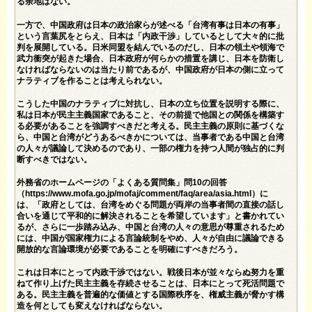
る余地はない。
一方で、中国政府は日本の政治家らが述べる「台湾有事は日本の有事」
という言葉尻をとらえ、日本は「内政干渉」しているとして大々的に批
判を展開している。日米同盟を結んでいるのだし、日本の領土や領海で
武力衝突が起きた場合、日本政府が何らかの措置を講じ、日本を防衛し
なければならないのは当たり前であるが、中国政府が日本の側に立って
ナラティブを作ることは考えられない。
こうした中国のナラティブに対抗し、日本の立ち位置を説明する際に、
私は日本が民主主義国家であること、その前提で他国との関係を構築す
る必要があることを強調すべきだと考える。民主主義の原則に基づくな
ら、中国と台湾がどうあるべきかについては、当事者である中国と台湾
の人々が議論して決めるのであり、一部の権力を持つ人間が独占的に判
断すべきではない。
外務省のホームページの「よくある質問集」問10の回答
（
https://www.mofa.go.jp/mofaj/comment/faq/area/asia.html
）に
は、「政府としては、台湾をめぐる問題が両岸の当事者間の直接の話し
合いを通じて平和的に解決されることを希望しています」と書かれてい
るが、さらに一歩踏み込み、中国と台湾の人々の意思が尊重されるため
には、中国が国家権力による言論統制をやめ、人々が自由に議論できる
開放的な言論環境が必要であることを明確にすべきだろう。
これは日本にとって内政干渉ではない。戦後日本が並々ならぬ努力を重
ねて作り上げた民主主義を存続させることは、日本にとって死活問題で
ある。民主主義を普遍的な価値とする国際秩序を、権威主義が脅かす構
造を何としても変えなければならない。