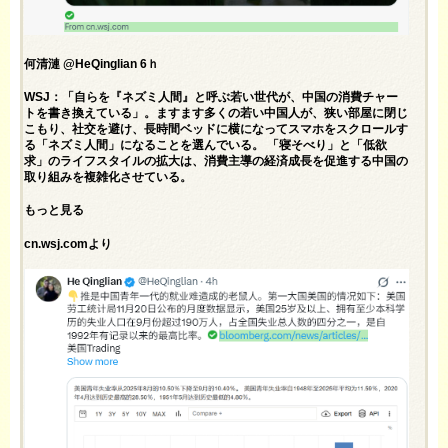
何清漣 @HeQinglian 6ｈ
WSJ：「自らを『ネズミ人間』と呼ぶ若い世代が、中国の消費チャー
トを書き換えている」。ますます多くの若い中国人が、狭い部屋に閉じ
こもり、社交を避け、長時間ベッドに横になってスマホをスクロールす
る「ネズミ人間」になることを選んでいる。 「寝そべり」と「低欲
求」のライフスタイルの拡大は、消費主導の経済成長を促進する中国の
取り組みを複雑化させている。
もっと見る
cn.wsj.comより