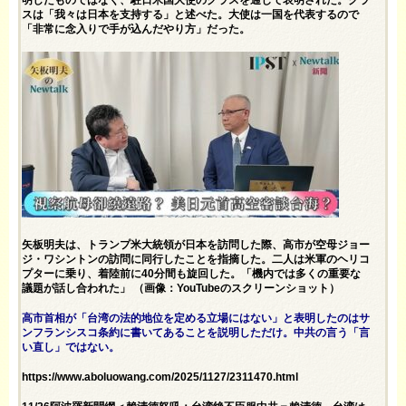
明したものではなく、駐日米国大使のグラスを通じて表明された。グラ
スは「我々は日本を支持する」と述べた。大使は一国を代表するので
「非常に念入りで手が込んだやり方」だった。
矢板明夫は、トランプ米大統領が日本を訪問した際、高市が空母ジョー
ジ・ワシントンの訪問に同行したことを指摘した。二人は米軍のヘリコ
プターに乗り、着陸前に40分間も旋回した。「機内では多くの重要な
議題が話し合われた」 （画像：YouTubeのスクリーンショット）
高市首相が「台湾の法的地位を定める立場にはない」と表明したのはサ
ンフランシスコ条約に書いてあることを説明しただけ。中共の言う「言
い直し」ではない。
https://www.aboluowang.com/2025/1127/2311470.html