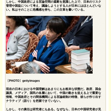
しかし、中国政府による言論空間の遮断を意識した上で、日本のリスク
管理や国益について考え、議論しようとする人が日本にはほとんどいな
い。私はそのことに危機感を持ち、この文章を書いている。
〔PHOTO〕gettyimages
現在の日本における中国理解はあまりにもお粗末な状態だ。政府、国会
議員、メディア、国民の各層において、中国の動きを捉える上で重要な
情報、中国政府とその関係機関による言論統制の特徴、彼らが作り出す
ナラティブ（語り）を把握できていない。
しかし、その責任は研究者にもある。なぜなら、日本の中国研究者が見