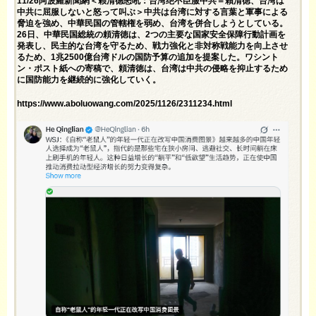
11/26阿波羅新聞網＜赖清德怒吼：台湾绝不臣服中共＝賴清徳、台湾は
中共に屈服しないと怒って叫ぶ＞中共は台湾に対する言葉と軍事による
脅迫を強め、中華民国の管轄権を弱め、台湾を併合しようとしている。
26日、中華民国総統の頼清徳は、2つの主要な国家安全保障行動計画を
発表し、民主的な台湾を守るため、戦力強化と非対称戦能力を向上させ
るため、1兆2500億台湾ドルの国防予算の追加を提案した。ワシント
ン・ポスト紙への寄稿で、頼清徳は、台湾は中共の侵略を抑止するため
に国防能力を継続的に強化していく。
https://www.aboluowang.com/2025/1126/2311234.html