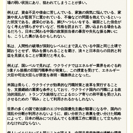
場の弱い状況にあり、狙われてしまうことが多い。
例えば、資金不足や借金に苦しんでいる、家族の病気に悩んでいる、家
族や友人が監視下に置かれている、不倫などの問題を抱えているといっ
た状況である。虚栄心がある、媚びへつらいをする、確固とした信念が
なく考えが揺らぎやすいなど、性格を読まれて、誘い込まれる場合もあ
るだろう。日本に関わる中国の政策担当者の暴言や失礼な振る舞いに
も、こうした裏があるかもしれない。
私は、人間性の破壊が深刻なレベルにまで及んでいる中国と同じ土壌で
闘おうとせず、弱みを握られることを避け、淡々と日本自らの目的と利
益を見据えることが重要だと考える。
例えば、国レベルで見れば、ウクライナではエネルギー業界をめぐる約
1億ドル規模の巨額汚職事件が発覚し、この捜査を受けて、エネルギー
大臣や司法大臣らが辞意を表明・職務停止となった。
米国は長らく、ウクライナが効果的な汚職対策と改革を実行すること
を、支援継続の重要な条件としており、ウクライナ国内の汚職による政
治的混乱が、トランプ大統領などによるロシア寄りの和平案を受け入れ
させるための「弱み」として利用されるかもしれない。
世界の多くの国で政治家のエゴや自国優先主義が顕著になる中、国内の
混乱や分断が利用されないように、鋭い分析力と表裏を使い分けた戦略
によって、日本の弱みにつけ込んでくる浸透工作に断固として立ち向か
わなければならない。