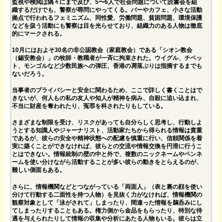
監視や検閲は隅々にまで及び、5〜6人で社会問題について読書会を組
織するだけでも、警察が尋問にやってくる。バーやカフェ、小さな活動
拠点で行われるフェミニズム、同性愛、労働問題、貧困問題、環境保護
などを扱う活動にも警察は目を光らせており、組織力のある人物は徹底
的にマークされる。
10月にはおよそ30名の非公認教会（家庭教会）である「シオン教会
（錫安教会）」の牧師・教職者が一斉に拘束された。ウイグル、チベッ
ト、モンゴルなど少数民族への弾圧、香港の凋落ぶりは指摘するまでも
ないだろう。
当事者のプライバシーと安全に関わるため、ここで詳しく書くことはで
きないが、何人もの私の友人や知人が精神を病み、自殺に追い込まれ、
不当に財産を奪われたり、冤罪を科されたりもしている。
さまざまな制限を受け、リスクがあっても自分らしく思考し、行動しよ
うとする知識人やジャーナリスト、活動家たちから得られる情報は貴重
であるが、彼らの安全や精神状態への配慮を慎重に行い、信頼関係を着
実に築くことができなければ、彼らとの交流や情報交換を円滑に行うこ
とはできない。情報統制の壁の中と外で、複数のニックネームやペンネ
ームを使い分けながら活動することが多い彼らの動きをとらえるのが、
難しい側面もある。
さらに、情報機関などとつながっている「両面人」（表と裏の顔を使い
分けて行動する二面性を持つ人物）を見抜く力がなければ、情報機関の
観察対象として「泳がされて」しまったり、間違った情報を鵜呑みにし
てしまったりすることもある。権力側から金品をもらったり、特別な待
遇を与えられたりして情報の収集や分析にあたる人物もいる。彼らは立