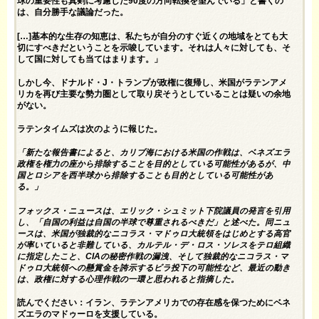
球の重要性も真剣に考慮した90度の方向転換を望んでいる」と書くの
は、自分勝手な議論だった。
[…]基本的な生存の知恵は、私たちが自分のすぐ近くの地域をとても大
切にすべきだということを示唆しています。それは人々に対しても、そ
して国に対しても当てはまります。」
しかし今、ドナルド・J・トランプが政権に復帰し、米国がラテンアメ
リカを再び主要な勢力圏として取り戻そうとしていることは疑いの余地
がない。
ラテンタイムズは次の
ように報じた。
「新たな報告書によると、カリブ海における米国の作戦は、ベネズエラ
政権を権力の座から排除することを目的としている可能性があるが、中
国とロシアを西半球から排除することも目的としている可能性があ
る。」
フォックス・ニュースは、エリック・シュミット下院議員の発言を引用
し、「自国の利益は自国の半球で尊重されるべきだ」と述べた。同ニュ
ースは、米国が独裁的なニコラス・マドゥロ大統領をはじめとする高官
が率いていると非難している、カルテル・デ・ロス・ソレスをテロ組織
に指定したこと、CIAの秘密作戦の漏洩、そして独裁的なニコラス・マ
ドゥロ大統領への懸賞金を誇示するビラ投下の可能性など、最近の動き
は、政権に対する心理作戦の一環と思われると指摘した。
読んでください：
イラン、ラテンアメリカでの存在感を保つためにベネ
ズエラのマドゥーロを支援している
。