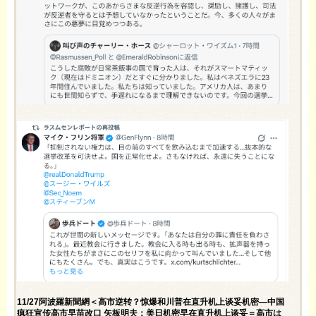
11/27阿波羅新聞網＜高市逆转？惊爆和川普在直升机上谈妥机密—中国
疯狂宣传高市早苗改口 矢板明夫：美日机密早在直升机上谈妥＝高市は