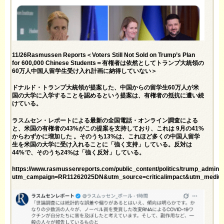
11/26Rasmussen Reports＜Voters Still Not Sold on Trump’s Plan
for 600,000 Chinese Students＝有権者は依然としてトランプ大統領の
60万人中国人留学生受け入れ計画に納得していない＞
ドナルド・トランプ大統領が提案した、中国からの留学生60万人が米
国の大学に入学することを認めるという提案は、有権者の抵抗に遭い続
けている。
ラスムセン・レポートによる最新の全国電話・オンライン調査による
と、米国の有権者の43%がこの提案を支持しており、これは 9月の41%
からわずかに増加した 。そのうち13%は、これほど多くの中国人留学
生を米国の大学に受け入れることに「強く支持」している。反対は
44%で、そのうち24%は「強く反対」している。
https://www.rasmussenreports.com/public_content/politics/trump_admin
utm_campaign=RR11262025DN&utm_source=criticalimpact&utm_mediu