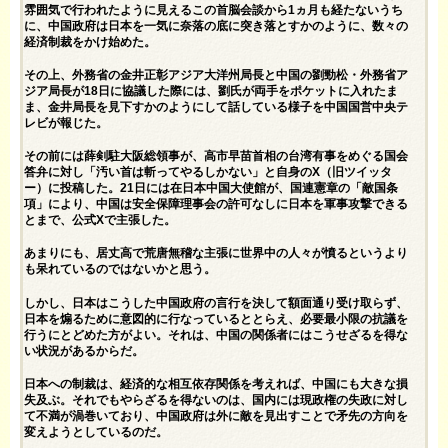
雰囲気で行われたように見えるこの首脳会談から1ヵ月も経たないうち
に、中国政府は日本を一気に奈落の底に突き落とすかのように、数々の
経済制裁をかけ始めた。
その上、外務省の金井正彰アジア大洋州局長と中国の劉勁松・外務省ア
ジア局長が18日に協議した際には、劉氏が両手をポケットに入れたま
ま、金井局長を見下すかのようにして話している様子を中国国営中央テ
レビが報じた。
その前には薛剣駐大阪総領事が、高市早苗首相の台湾有事をめぐる国会
答弁に対し「汚い首は斬ってやるしかない」と自身のX（旧ツイッタ
ー）に投稿した。21日には在日本中国大使館が、国連憲章の「敵国条
項」により、中国は安全保障理事会の許可なしに日本を軍事攻撃できる
とまで、公式Xで主張した。
あまりにも、居丈高で荒唐無稽な主張に世界中の人々が憤るというより
も呆れているのではないかと思う。
しかし、日本はこうした中国政府の言行を決して額面通り受け取らず、
日本を煽るために意図的に行なっているととらえ、必要最小限の抗議を
行うにとどめた方がよい。それは、中国の関係者にはこうせざるを得な
い状況があるからだ。
日本への制裁は、経済的な相互依存関係を考えれば、中国にも大きな損
失及ぶ。それでもやらざるを得ないのは、国内には現政権の失政に対し
て不満が渦巻いており、中国政府は外に敵を見出すことで矛先の方向を
変えようとしているのだ。