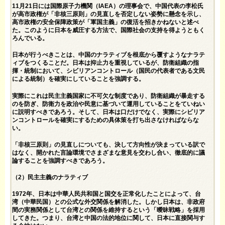
11月21日には国際原子力機関（IAEA）の理事会で、中国代表の李松氏
が高市政権が「非核三原則」の見直しを否定しない姿勢に懸念を示し、
高市政権の安全保障政策が「軍国主義」の復活を招きかねないと述べ
た。このように日本を威圧する方法で、国際社会の支持を得ようともく
ろんでいる。
日本が行うべきことは、中国のナラティブを根底から覆すようなナラテ
ィブをつくることだ。日本は抑止力を重視しているが、防衛組織の指
揮・統制において、シビリアンコントロール（国民の代表者である文民
による統制）を確実にしていることを強調する。
実際にこれは民主主義国家に不可欠な制度であり、防衛組織が暴走する
のを防ぎ、防衛力を政治や民意に基づいて運用していることをていねい
に説明すべきであろう。そして、日本は口だけでなく、実際にシビリア
ンコントロールを確実にするための具体策を打ち出さなければならな
い。
「非核三原則」の見直しについても、決して方向性が決まっている訳で
はなく、開かれた言論環境でさまざまな意見を交わし合い、徹底的に議
論することを強調すべきであろう。
（2）民主主義のナラティブ
1972年、日本は中華人民共和国と国交を正常化したことによって、台
湾（中華民国）との公式な外交関係を解消した。しかし日本は、非政府
間の実務関係として台湾との関係を維持するという「曖昧戦略」を採用
してきた。つまり、台湾と中国の法的地位に関して、日本に直接関与す