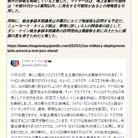
暇中の休暇を制限していると報じた。マイヤー氏は、地上攻撃の可能性
は「今後10日から2週間以内」に発生する可能性があるとの情報筋を引
用した。
同時に、統合参謀本部議長は月曜日にカリブ海諸国を訪問する予定だ。
ニューヨーク・タイムズ紙は、事情に詳しい2人の関係者の話として、
ダン・ケイン統合参謀本部議長の訪問理由は感謝祭を前に兵士たちに感
謝の意を表すためだと報じた。
https://www.thegatewaypundit.com/2025/11/us-military-deployment-
latin-america-isnt-just-about/