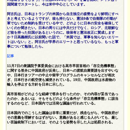
国関連でスタートし、今は米中中心としています。
阿古氏は、日本はトランプの米国から自主独立の姿勢をより鮮明にすべ
きと考えているようですが、核も持たない、憲法9条で自衛隊の行動が
軍でないため制約を受けている中で、どのように日本の安全を確保して
いくのか聞きたい。日本の周りには中共だけでなく、ロシア、北朝鮮な
ど核を持った狂国があるというのに。核保有と憲法改正に賛成します
か？日高義樹氏に以前聞いた話で、「米国では、軍事を知らないエリー
トはいない」と。阿古氏が学界のエリートと思っているなら、もっと軍
事について勉強したら。
記事
11月7日の衆議院予算委員会における高市早苗首相の「存立危機事態」
に関する答弁に中国政府が反発し、日本への渡航自粛要請を出すやいな
や、日本行きツアーの中止や留学プログラムのキャンセルなどが相次
ぎ、日本行きの航空便も減便されている。19日、中国政府は水産物の
輸入を停止する方針を日本に示した。
高市首相がどのような経緯で答弁を行ったのか、その内容が妥当であっ
たのか、あるいは、そもそもどのような条件が「存立危機事態」に該当
するのかなど、日本国内では活発な議論が行われている。
日本国内でのこうした議論は非常に重要だが、残念ながら、中国政府が
その意義を理解するはずがない。意義があると感じる人がいても、厳し
い言論統制下においては、そのような姿勢を示した人は処罰される。