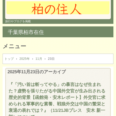
旅行やブログを掲載
千葉県柏市在住
メニュー
コ
ン
トップ
›
2025年
›
11月
›
23日
テ
ン
2025年11月23日
のアーカイブ
ツ
へ
『「汚い首は斬ってやる」の暴言はなぜ生まれ
ス
た？虚勢を張りたがる中国外交官が生み出される
キ
ッ
歴史的背景【函館発・安木レポート】外交官に求
プ
められる軍事的な素養、戦狼外交は中国の繁栄と
衰退の表れでは？』（11/21JBプレス 安木 新一