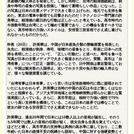
水産物の輸入停止を発表した。しかし同時に、台湾の頼清徳総統は、刺
身や寿司の昼食の写真を投稿し「極めて素晴らしい作品」になった。こ
の写真は日本の主要メディアで大きく取り上げられ、地元でも支持を集
めた。東京の電車や新宿でも目撃されたのだ！テクノロジー専門家の許
美華は、頼清徳の親日的な行動は正しかったと考えている。高市時代の
今後数年間は台湾にとって極めて重要であり、この機会を逃すべきでは
ない。高市特有の力強いスタイルは、安倍晋三前首相でさえ成し遂げら
れなかったものだからだ。
昨夜（20日）、許美華は、中国が日本産魚介類の禁輸措置を発表した
矢先に、頼清徳が刺身、寿司、味噌汁の昼食をとり、即座に日本への支
持を表明したことについて、「正しい行動だ」と述べた。寿司を食べる
写真が日本の主要メディアで大きく報道されたのだ。実際、高市は「台
湾有事」について訂正・謝罪しないことで、日中関係は最近緊張してお
り、中国は観光客の入国停止、次いでホタテ貝や魚介類の輸入停止な
ど、様々な報復措置を講じている。
「台湾有事は日本有事」という言い方は安倍政権時代に既に提唱されて
いたにもかかわらず、許美華は当時の中国の反応は今ほど激しくはなか
ったと指摘する。アジア太平洋地域と台湾海峡情勢は明らかに新たな緊
張局面に入っている。さらに、高市早苗は、独特で力強い個性で70%
という高い支持率を獲得している。これは日本の政界では稀なことで、
彼女の師である安倍晋三でさえ達成できなかったことだ。
許美華は、過去20年間で日本には10数人以上の首相が誕生し、そのう
ち5年間では数人の首相の任期が短く、彼女自身も全員を覚えていない
ほどだと嘆く。高市早苗の支持率は異例の高水準に達しており、ここ数
年続いた日本の政情不安の呪縛から脱却し、中国に対する強硬姿勢とイ