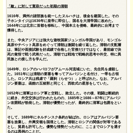
「敵」に対して寛容だった初期の清朝
1616年、満州の諸部族を統一したヌルハチは、後金を建国した。その
子ホンタイジは1636年に皇帝に即位し、国名を大清帝国に改めた。
1644年には北京に首都を移転し、中国本土を侵略、最終的に台湾まで
獲得した。
また、中央アジアには強大な遊牧国家ジュンガル帝国があり、モンゴル
高原やチベット高原をめぐって清朝は激闘を繰り返した。清朝の支配層
は、筆記や面接試験を好成績で合格した官僚だけではなく、最前線で決
死の覚悟で戦う武将だった。清朝では戦地で戦略的思考や外交、特に異
民族との接し方を学んだ。
1649年、ロシアのハバロフがアムール河流域にいた、先住民を虐殺し
た。1651年には清朝の要塞を奪ってアルバジンと名付け、一帯を占領
した。ロシア兵は残虐で「羅刹（らせつ）」と呼ばれた。なお、アルバ
ジン要塞は、函館の五稜郭と同じく、西欧式の星形をしていた。
1652年に清軍はロシア軍と交戦し、敗北した。その後、戦闘は断続的
に続き、外交交渉は行われたものの、1685年と1686～87年にアルバジ
ン攻囲戦が勃発した。清朝が優勢だったが、最終的に清軍は包囲をとい
た。
そして、1689年にネルチンスク条約が結ばれ、ロシアはアルバジン要
塞を放棄し、外興安嶺を国境とした。清朝とロシアの関係が対等である
とし、貿易も許可した。優勢な情勢だったのに、ここまでロシアを遇す
るのは異例のことだ。