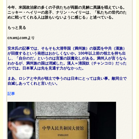
今年、米国政治家の多くの子供たちが両親の見解に異議を唱えている。
ニッキー・ヘイリーの息子、ナリン・ヘイリーは、「私たちの世代のた
めに戦ってくれる人は誰もいないように感じる」と述べている。
もっと見る
cn.wsj.comより
安木氏の記事では、そもそも大清帝国（満州族）の版図を中共（漢族）
が回復するという発想はおかしくないか。100年以上前の領土を持ち出
し、「自分のだ」というのは言葉の誤魔化しがある。満州人が言うなら
わかるが、満州族の国は消滅した。漢人＝清国奴（チャンコロ）だった
のでは。日本軍人は先を見通す力がなかった。
まあ、ロシアと中共が領土で争うのは日本にとっては良い事。敵同士で
自滅しあってくれと言いたい。
記事