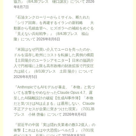
協力』（8/4JBプレス 樋口譲次）について
2026
年8月7日
『石油タンクローリーからミサイル、断たれた
「シリア回廊」を再建するイランの新戦略 大
動脈から毛細血管へ、ヒズボラへの補給をめぐる
「見えない兵站戦争」』（8/4JBプレス 福山
隆）について
2026年8月6日
『米国はなぜ円買い介入でユーロを売ったのか、
ドルを温存し欧州にコストを転嫁した異例の構図
【土田陽介のユーラシアモニター】日米の協調介
入で円相場に上限も高市政権の財政拡張で円安圧
力は続く』（8/3JBプレス 土田 陽介）について
2026年8月5日
『AnthropicでもAIモデルが暴走、「本物」と気づ
いても攻撃をやめなかったClaude Opus 4.7、露
呈したAI隔離設計の破綻【生成AI事件簿】「本物
だと気づけばAIは止まる」は通用しない、Claude
不正アクセスが企業に突きつけた現実』（7/31JB
プレス 小林 啓倫）について
2026年8月4日
『習近平の中国「実は隠れ失業者の数3.2億人」の
衝撃【これはもはや大恐慌レベルだ】』（7/31現
代ビジネス 石平）について
2026年8月3日