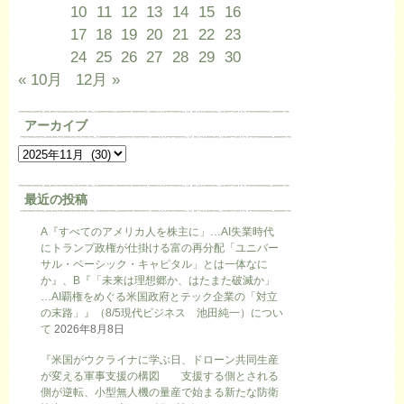
10
11
12
13
14
15
16
17
18
19
20
21
22
23
24
25
26
27
28
29
30
« 10月
12月 »
アーカイブ
最近の投稿
A『すべてのアメリカ人を株主に」…AI失業時代
にトランプ政権が仕掛ける富の再分配「ユニバー
サル・ベーシック・キャピタル」とは一体なに
か』、B『「未来は理想郷か、はたまた破滅か」
…AI覇権をめぐる米国政府とテック企業の「対立
の末路」』（8/5現代ビジネス 池田純一）につい
て
2026年8月8日
『米国がウクライナに学ぶ日、ドローン共同生産
が変える軍事支援の構図 支援する側とされる
側が逆転、小型無人機の量産で始まる新たな防衛