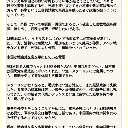
ジュンガル帝国との戦いが終わって40年が経とうとしていた。平和と
経済的繁栄を謳歌する中、死線を潜り抜けてきた将軍や政治家は残って
おらず、科挙という公務員試験で高得点を獲った者が政権を担うように
なっていた。
そして、外国はすべて朝貢国・属国であるという硬直した儒教思想を露
骨に持ち出し、西欧を侮蔑、拒絶したのである。
19世紀に入り、イギリスをはじめとする西欧では産業革命が進行し
た。一方、清朝では急激な人口増加もあいまって経済が停滞、アヘン戦
争などを経て、列強により分割、半植民地化されていった。
中国が戦狼外交官を輩出している背景
第2次世界大戦でもっとも利益を得たのが、中国共産党だった。日本軍
は国民党を徹底的に叩いてくれた。ソ連・スターリンには従属しつつ
も、援助を受けて専制体制を再構築できた。
スターリンが亡くなると、毛沢東はソ連と対立し、また経済政策に失敗
した。共産党の指導層は苦しい戦争と経済破綻の中、権力闘争に勝ち残
ってきた。その勝者の代表がフランスとソ連に留学した経験を持つ軍
人・鄧小平である。
軍事や外交をそつなくこなすためには、軍務経験にもとづく戦略的思考
が必要だ。軍事や外交は相手のある話であり、中国国内の権力闘争にの
み依存するわけではないからだ。
現在、戦狼外交官を多数輩出してしまっている背景には、留学経験はあ