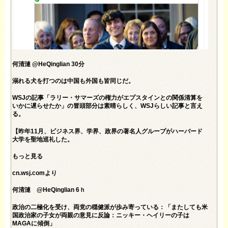
何清漣 @HeQinglian 30分
溺れる犬を打つのは中国も外国も皆同じだ。
WSJの記事「ラリー・サマーズの権力がエプスタインとの関係清算を
いかに遅らせたか」の冒頭部分は素晴らしく、WSJらしい記事と言え
る。
【昨年11月、ビジネス界、学界、政界の著名人グループがハーバード
大学を聖地巡礼した。
もっと見る
cn.wsj.comより
何清漣 @HeQinglian 6ｈ
政治の二極化を受け、両党の穏健派が歩み寄っている：「またしても米
国政治家の子女が両親の意見に反論：ニッキー・ヘイリーの子は
MAGAに傾倒」