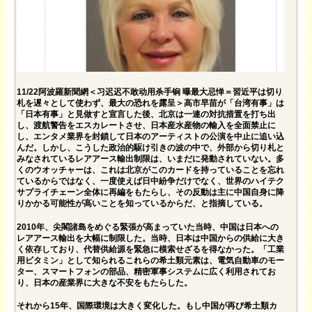
11/22阿波羅新聞網＜习迟迟不敢动用杀手锏 曝最大忌惮＝習近平は切り
札を遅々として使わず、最大の恐れを露呈＞高市早苗が「台湾有事」は
「日本有事」と見做すと宣言した後、北京は一連の対抗措置を打ち出
し、渡航警告をエスカレートさせ、日本産水産物の輸入を全面禁止に
し、エンタメ業界を封鎖して日本のアーティストの公演を中止に追い込
んだ。しかし、こうした政治的駆け引きの波の中で、外部から切り札と
みなされているレアアース輸出制限は、いまだに発動されていない。多
くのウオッチャーは、これは北京がこのカードを持っていることを忘れ
ているからではなく、一度使えば日中紛争だけでなく、世界のハイテク
サプライチェーン全体に再編をもたらし、その反動は主に中国自身に降
りかかる可能性が高いことを知っているからだ、と指摘している。
2010年、尖閣諸島をめぐる緊張が高まっていた当時、中国は日本への
レアアース輸出を大幅に制限した。当時、日本は中国からの供給に大き
く依存しており、代替供給源を緊急に模索せざるを得なかった。「工業
用ビタミン」として知られるこれらの希土類元素は、電気自動車のモー
ター、スマートフォンの部品、精密軍事システムに広く利用されてお
り、日本の産業界に大きな不安をもたらした。
それから15年、国際環境は大きく変化した。もし中国が再び希土類カ