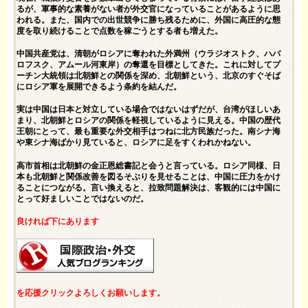
るが、軍事的な素養がない者が外交官になっていることがあるように思
われる。また、国内での出世競争に勝ち残るために、外国に高圧的な態
度を取り続けることで点数を稼ごうとする者も増えた。
中国共産党は、清朝がロシアに奪われた外満州（ウラジオストク、ハバ
ロフスク、アムール河東岸）の奪還を目標としてきた。これに対してプ
ーチン大統領は北朝鮮との関係を深め、北朝鮮という、北京のすぐそば
にロシア軍を展開できるよう条約を結んだ。
実は中国は日本と対立している場合ではないはずだが、台湾がほしいあ
まり、北朝鮮とロシアの関係を軽視しているように見える。中国の歴代
王朝にとって、最も重要な外交相手はつねに北方民族だった。南シナ海
や東シナ海ばかり見ていると、ロシアに足をすくわれかねない。
高市首相は北朝鮮の金正恩総書記と会うと言っている。ロシア同様、日
本も北朝鮮と関係改善を図るそぶりを見せることは、中国に圧力をかけ
ることにつながる。言い換えると、拉致問題解決は、客観的には中国に
とって好ましいことではないのだ。
良ければ下にあります
を応援クリックよろしくお願いします。