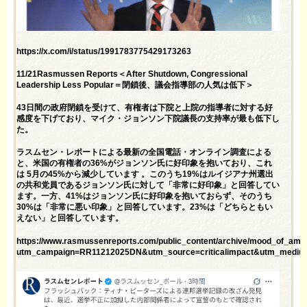
https://x.com/i/status/1991783775429173263
11/21Rasmussen Reports＜After Shutdown, Congressional
Leadership Less Popular＝閉鎖後、議会指導部の人気は低下＞
43日間の政府閉鎖を受けて、有権者は下院と上院の指導者に対する好
感度を下げており、マイク・ジョンソン下院議長の支持率が最も低下し
た。
ラスムセン・レポートによる最新の全国電話・オンライン調査による
と、米国の有権者の36%がジョンソン氏に好印象を抱いており、これ
は
5月
の45%から減少しています 。このうち19%はルイジアナ州選出
の共和党員であるジョンソン氏に対して「非常に好印象」と回答してい
ます。一方、41%はジョンソン氏に好印象を抱いておらず、そのうち
30%は「非常に悪い印象」と回答しています。23%は「どちらともい
えない」と回答しています。
https://www.rasmussenreports.com/public_content/archive/mood_of_ameri
utm_campaign=RR11212025DN&utm_source=criticalimpact&utm_mediu