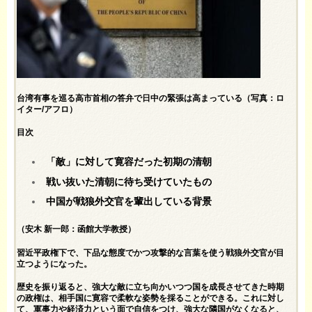
台湾有事を巡る高市首相の答弁で日中の緊張は高まっている（写真：ロ
イター/アフロ）
目次
「敵」に対して寛容だった初期の清朝
戦い抜いた清朝に待ち受けていたもの
中国が戦狼外交官を輩出している背景
（安木 新一郎：函館大学教授）
習近平政権下で、下品な態度でかつ攻撃的な言葉を使う戦狼外交官が目
立つようになった。
歴史を振り返ると、強大な敵に立ち向かいつつ国を成長させてきた時期
の政権は、相手国に寛容で柔軟な姿勢を採ることができる。これに対し
て、軍事力や経済力という面で自信をつけ、強大な隣国がなくなると、