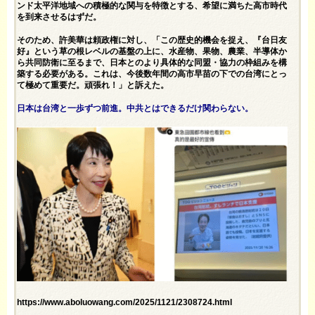
ンド太平洋地域への積極的な関与を特徴とする、希望に満ちた高市時代
を到来させるはずだ。
そのため、許美華は頼政権に対し、「この歴史的機会を捉え、『台日友
好』という草の根レベルの基盤の上に、水産物、果物、農業、半導体か
ら共同防衛に至るまで、日本とのより具体的な同盟・協力の枠組みを構
築する必要がある。これは、今後数年間の高市早苗の下での台湾にとっ
て極めて重要だ。頑張れ！」と訴えた。
日本は台湾と一歩ずつ前進。中共とはできるだけ関わらない。
https://www.aboluowang.com/2025/1121/2308724.html