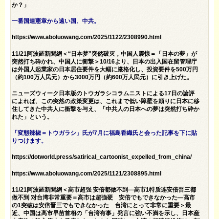
か？」
一番国連憲章から遠い国、中共。
https://www.aboluowang.com/2025/1122/2308990.html
11/21阿波羅新聞網＜“日本梦”突然破灭，中国人震惊＝「日本の夢」が
突然打ち砕かれ、中国人に衝撃＞10/16より、日本の出入国在留管理庁
は外国人起業家の日本居住要件を大幅に厳格化し、投資要件を500万円
（約100万人民元）から3000万円（約600万人民元）に引き上げた。
ニューズウィーク日本版のトウガラシコラムニストによる17日の論評
によれば、この突然の政策変更は、これまで低い障壁を頼りに日本に移
住してきた中共人に衝撃を与え、「中共人の日本への夢は突然打ち砕か
れた」という。
「変態辣椒＝トウガラシ」氏が7月に福島香織氏と会った記事を下に貼
りつけます。
https://dotworld.press/satirical_cartoonist_expelled_from_china/
https://www.aboluowang.com/2025/1121/2308895.html
11/21阿波羅新聞網＜高市超强 安倍都做不到—高市1特质连安倍晋三都
做不到 对台湾非常重要＝高市は超強硬 安倍でもできなかった―高市
の1突破は安倍晋三でもできなかった 台湾にとって非常に重要＞最
近、中国は高市早苗首相の「台湾有事」発言に強い不満を示し、日本産