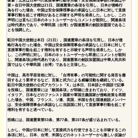
衝撃：北京は日本への直接軍事行動を示唆！安全保障理事会の承認は不
要＞在日中国大使館は21日、国連憲章の条項を引用し、日本が侵略行
為を行った場合、中国は安全保障理事会の承認なしに日本に対して直接
軍事行動を起こす権利が​​あると示唆する声明を発表した。しかし、この
声明には直ちに日本のネットユーザーからコメントが殺到し、関連条項
は時代遅れであり、中華民国（台湾）が国連憲章の創設加盟国であるこ
とを強調した。
駐日中国大使館は本日（21日）、国連憲章の条項を引用し、日本が侵
略行為を行った場合、中国は安全保障理事会の承認なしに日本に対して
直接軍事行動を起こす権利を有すると示唆する声明を発表した。しか
し、この声明に対し、日本のネットユーザーから即座にコメントが殺到
し、関連条項は時代遅れであり、国連憲章の創設加盟国は中華人民共和
国ではなく中華民国（台湾）であると主張した。
中国は、高市早苗首相に対し、「台湾有事」の可能性に関する発言を撤
回するよう要求するなど、言葉と武力による威嚇活動を継続している。
駐日中国大使館の公式アカウント「X」は本日、日本語と中国語で記事
を投稿し、国連憲章には「敵国条項」が明確に含まれており、ドイツ、
イタリア、日本などのファシスト国家や軍国主義国家が侵略政策を再開
した場合、中国、フランス、ソ連、英国、米国を含む国連創設メンバー
は、安全保障理事会の承認なしに当該国に対して直接軍事行動を起こす
権利を有すると述べている。
投稿には、国連憲章第53条、第77条、第107条が盛り込まれている。
しかし、中国が日本に対して直接武力を行使できることを示唆するこの
条項に対し、日本、台湾、米国などのネットユーザーから激しい反論が