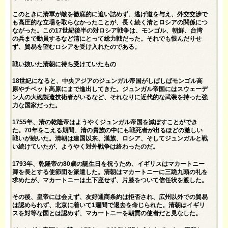
このときに清軍が敵を徹底的に追い詰めず、逃げ道を与え、外交交渉で
も高圧的な立場を取らなかったことが、長く続く清とロシアの関係につ
ながった。この17世紀後半の対ロシア戦争は、モンゴル、朝鮮、台湾
の兵まで動員するなど清にとって総力戦だった。それでも恨んだりせ
ず、貿易を望むロシアを受け入れたのである。
戦い抜いた清朝に待ち受けていたもの
18世紀になると、中央アジアのジュンガル帝国がしばしばモンゴル高
原やチベット高原にまで進出してきた。ジュンガル帝国にはスウェーデ
ン人の大砲製造技術者がいるなど、それなりに近代的な武装を持った強
力な国家だった。
1755年、清の乾隆帝はようやくジュンガル帝国を滅ぼすことができ
た。70年をこえる期間、清の貴族の中にも戦死者が出るほどの激しい
戦いが続いた。清朝は建国以来、漢族、ロシア、そしてジュンガルと戦
い続けていたが、ようやく対外戦争は終わったのだ。
1793年、乾隆帝の80歳の誕生日を祝うため、イギリスはマカートニー
卿を長とする使節団を派遣した。清朝はマカートニーに三跪九頭の礼を
求めたが、マカートニーは土下座せず、片膝をついて信任状を渡した。
その後、皇帝には会えず、友好通商条約は拒否され、広州以外での貿易
は認められず、北京に着いて1週間で退去を命じられた。清朝はイギリ
スを対等な国とは認めず、マカートニーを朝貢の使者だと見なした。