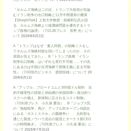
『ホルムズ海峡は二の次、トランプ大統領が目論
むイラン戦争の出口戦略と11月中間選挙の勝算
【StraightTalk】上智大学教授・前嶋和弘氏が語
る、ホルムズ海峡より核濃縮問題を優先するトラ
ンプ政権の論理』（7/31JBプレス 長野 光）につ
いて
2026年8月2日
A『トランプはなぜ「素人同然」の戦略ミスをし
てホルムズ海峡封鎖を招いてしまったのか…その
原因が見えてきた』、B『トランプ政権「イラン
戦争出口戦略」はいずれも実行不可能……その先
にあるのは中国が台湾海峡で冒険主義に走る可能
性』（7/30現代ビジネス 渡部恒雄）について
20
26年8月1日
A『アップル、ブロードコムと300億ドル契約 法
的不確実性の排除と供給網の米国回帰へ 政治的リ
スクへの備え、新体制に託されるコスト制御』
（7/28JBプレス 小久保 重信）、B『ジョブズ氏
の「熱核戦争」再び、アップル対オープンAI訴訟
にみる「ポストスマホ」の覇権争い 元幹部を
通じた製造ノウハウ流出の疑惑とターナス新CEO
への時間稼ぎ』（7/29JBプレス 小久保 重信）に
ついて
2026年7月31日