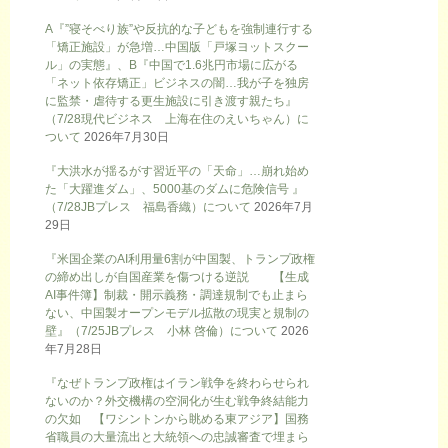
A『”寝そべり族”や反抗的な子どもを強制連行する
「矯正施設」が急増…中国版「戸塚ヨットスクー
ル」の実態』、B『中国で1.6兆円市場に広がる
「ネット依存矯正」ビジネスの闇…我が子を独房
に監禁・虐待する更生施設に引き渡す親たち』
（7/28現代ビジネス 上海在住のえいちゃん）に
ついて
2026年7月30日
『大洪水が揺るがす習近平の「天命」…崩れ始め
た「大躍進ダム」、5000基のダムに危険信号 』
（7/28JBプレス 福島香織）について
2026年7月
29日
『米国企業のAI利用量6割が中国製、トランプ政権
の締め出しが自国産業を傷つける逆説 【生成
AI事件簿】制裁・開示義務・調達規制でも止まら
ない、中国製オープンモデル拡散の現実と規制の
壁』（7/25JBプレス 小林 啓倫）について
2026
年7月28日
『なぜトランプ政権はイラン戦争を終わらせられ
ないのか？外交機構の空洞化が生む戦争終結能力
の欠如 【ワシントンから眺める東アジア】国務
省職員の大量流出と大統領への忠誠審査で埋まら