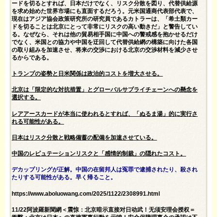
ードを切るとすれば、日本だけでなく、リスク分散を図り、代替供給源
を求め始めた世界市場にも直面するだろう。元米国通商代表部代表で、
現在はアジア協会政策研究所の研究員であるカトラーは、「希土類カー
ドを切ることは北京にとって非常にリスクの高い動きだ」と警告してい
る。なぜなら、それは他の貿易相手国に中国への警戒感を抱かせるだけ
でなく、米国との協力や中国を迂回して代替供給網の構築に向けた各国
の取り組みを加速させ、将来の交渉における北京の交渉材料を減少させ
るからである。
トランプの姿勢と日米関係は政治的コストを増大させる。
北京は「限定的な対抗措置」とグローバルサプライチェーンへの懸念を
選択する。
レアアースカードが本当に使われるとすれば、「ぬるま湯」的に実行さ
れる可能性がある。
日本はリスク分散と戦略備蓄の配備を加速させている。
中国のレピュテーションリスクと「感情的制裁」の隠れたコスト。
デカップリングが正解。中国の在留邦人は冤罪で逮捕されたり、殺され
たりする可能性がある。早く帰ること。
https://www.aboluowang.com/2025/1122/2308991.html
11/22阿波羅新聞網＜震惊：北京暗示直接对日动武！无须安理会授权＝