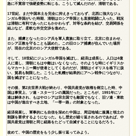
急に不寛容で強硬姿勢に転じる。こうして滅んだのが、清朝である。
17世紀、まだ中国本土を完全に抑えきっておらず、北西に強大なジュ
ンガル帝国がいた時期、清朝はロシア帝国とも直接戦闘に入った。戦況
は清朝に有利であったにもかかわらず、対等な条約を結び、交易関係を
結ぶなど、柔軟な外交交渉を進めた。
また、捕虜となったロシア兵を軍人貴族に取り立て、北京に住まわせ、
ロシア正教を守ることも認めた。この旧ロシア捕虜が住んでいた場所
が、現在の北京のロシア大使館である。
そして、18世紀にジュンガル帝国を滅ぼし、経済は成長し、人口は4億
人に達し、清朝にもはや敵はいなくなった。そのような時にイギリスか
らマカートニー卿が使者としてくるのだが、清朝はイギリスを格下に扱
い、貿易も制限した。こうした軋轢が結果的にアヘン戦争につながり、
国を滅ぼすことになった。
その後、第2次世界大戦が終わり、中国共産党が政権を樹立した時、中
国は事実上、ソ連・スターリンの属国だった。ところが、1991年にソ
連は解体され、もはやロシアは宗主国でも敵国でもなく、旧ソ連・東欧
は中国が進出すべき土地、「一帯一路」の対象となった。
経済発展し、軍事的にも自信を深めた中国は、周辺地域に服属と領土の
割譲を要求するようになった。もし歴史が繰り返されるのであれば、中
国共産党は清朝と同じ経路をたどって自滅することになるだろう。
改めて、中国の歴史をもう少し振り返ってみよう。