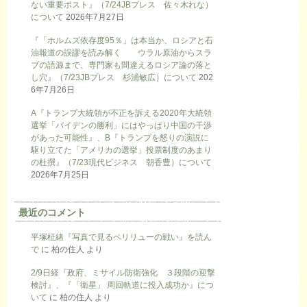
ない重要ポスト』（7/24JBプレス 佐々木れな）
について
2026年7月27日
『「ホルムズ依存度95％」は本当か、ロシアと石
油報道の誤謬を読み解く ウラル原油からスラ
ブの語源まで、専門家も間違えるロシア論の落と
し穴』（7/23JBプレス 杉浦敏広）について
202
6年7月26日
A『トランプ大統領が不正を訴える2020年大統領
選挙「バイデンの勝利」にはやっぱり中国の干渉
があった可能性』、B『トランプを怒りの演説に
駆り立てた「アメリカの選挙」投票制度のあまり
の杜撰』（7/23現代ビジネス 朝香豊）について
2026年7月25日
最近のコメント
平塚柾緒『写真で見るペリリューの戦い』を読ん
で
に
柏の住人
より
2/9日経『政府、ミサイル防衛強化 ３段階の迎撃
検討』、『「衛星」 周回軌道に投入成功か』につ
いて
に
柏の住人
より