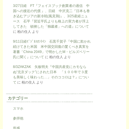
3/27日経 FT『フェイスブック創業者の過信 中
国への接近の代償 』、日経 中沢克二『日本も巻
き込むアジアの新冷戦(風見鶏)』、3/25産経ニュ
ース 石平『習近平氏よりも格上の実力者が浮上
してきた 頓挫した「独裁者」への道』について
に
柏の住人
より
9/11日経ﾋﾞｼﾞﾈｽｵﾝﾗｲﾝ 石黒千賀子『中国に欺かれ
続けてきた米国 米中国交回復の驚くべき真実を
著書「China 2049」で明かしたM・ピルズベリー
氏に聞く』について
に
柏の住人
より
8/3ZAKZAK 矢板明夫『中国共産党にカモなら
ぬ“北京ダック”にされた日本 「１００年で３度
も美味しく味わった…」そのココロは？』につい
て
に
柏の住人
より
カテゴリー
スマホ
参拝他
所感