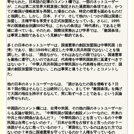
寄せられた。日本語の記事のコメント欄では、一部のネットユーザー
が、これは第二次世界大戦直後に制定された過渡期の条項であり、かつ
ての敵国が侵略政策を再開した場合にのみ、特定の措置を認めるものだ
と強調した。しかし、日本、ドイツ、そして他のいくつかの国は国連に
加盟し、主権平等を享受する正式加盟国となっている。さらに、1995
年の国連総会決議50/52号は、これらの条項は「時代遅れ」であると明
確に述べている。そのため、国際法実務および学界では、「敵国条項」
は事実上無効であるという見解が一般的である。
多くの日本のネットユーザーは、国連憲章の創設加盟国は中華民国（台
湾）であり、後に1949年に成立した中華人民共和国ではないことを強
調した。彼らは、「残念ながら、それはあなたの国ではない。国連憲章
を厳格に遵守したいのであれば、代表権を中華民国政府に返還すべきで
はないか？」「中華人民共和国は中華民国から代表権を得ただけで、国
連の創設加盟国ではない。これは事実と違うとでも？」とコメントし
た。
他の日本のネットユーザーからは、「誰があなたの国を侵略する？日
本？我が国はそんなことは絶対にしない。ましてや『敵国条項』を掲げ
て大国の地位を誇示するなんて、実に恥ずべきことである」という反論
が寄せられた。
中国語のコメント欄には、台湾や米国、その他の国のネットユーザーか
らも反論が殺到した。「中華民国が国連の創設メンバーなのに、外来の
中共と何の関係があるんだ？」「中華民国のことを言っているの？中華
民国は台湾じゃないのか？」「日本が台湾を占領すると言ったのか？一
体誰がそんなに焦っているのか？」「軍国化しているのはあなた方では
ないのか？本当に国連憲章を守っているのか？人権を守っているの