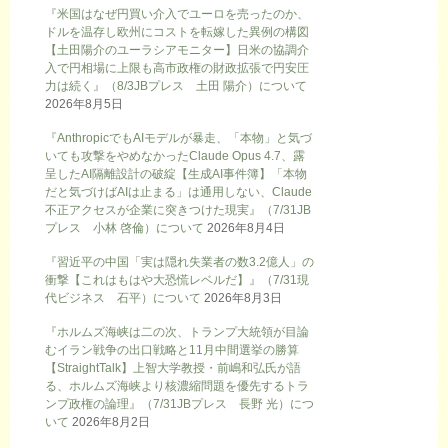
『米国はなぜ円買い介入でユーロを売ったのか、
ドルを温存し欧州にコストを転嫁した異例の構図
【土田陽介のユーラシアモニター】日米の協調介
入で円相場に上限も高市政権の財政拡張で円安圧
力は続く』（8/3JBプレス 土田 陽介）について
2026年8月5日
『AnthropicでもAIモデルが暴走、「本物」と気づ
いても攻撃をやめなかったClaude Opus 4.7、露
呈したAI隔離設計の破綻【生成AI事件簿】「本物
だと気づけばAIは止まる」は通用しない、Claude
不正アクセスが企業に突きつけた現実』（7/31JB
プレス 小林 啓倫）について
2026年8月4日
『習近平の中国「実は隠れ失業者の数3.2億人」の
衝撃【これはもはや大恐慌レベルだ】』（7/31現
代ビジネス 石平）について
2026年8月3日
『ホルムズ海峡は二の次、トランプ大統領が目論
むイラン戦争の出口戦略と11月中間選挙の勝算
【StraightTalk】上智大学教授・前嶋和弘氏が語
る、ホルムズ海峡より核濃縮問題を優先するトラ
ンプ政権の論理』（7/31JBプレス 長野 光）につ
いて
2026年8月2日