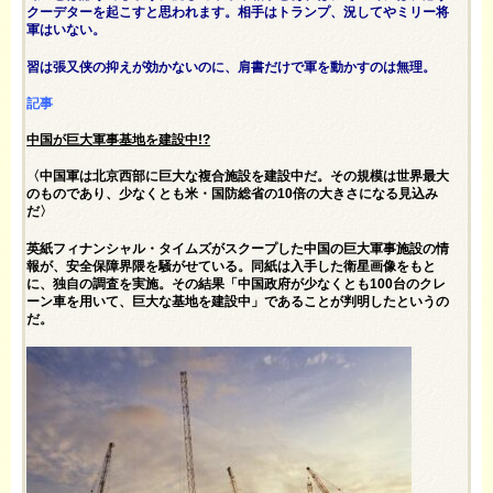
クーデターを起こすと思われます。相手はトランプ、況してやミリー将
軍はいない。
習は張又侠の抑えが効かないのに、肩書だけで軍を動かすのは無理。
記事
中国が巨大軍事基地を建設中!?
〈中国軍は北京西部に巨大な複合施設を建設中だ。その規模は世界最大
のものであり、少なくとも米・国防総省の10倍の大きさになる見込み
だ〉
英紙フィナンシャル・タイムズがスクープした中国の巨大軍事施設の情
報が、安全保障界隈を騒がせている。同紙は入手した衛星画像をもと
に、独自の調査を実施。その結果「中国政府が少なくとも100台のクレ
ーン車を用いて、巨大な基地を建設中」であることが判明したというの
だ。