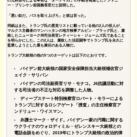
の元幹部らによる卑劣な「ダーティ51」の手紙を画策したアントニ
ー・ブリンケン前国務
長官
だ
と説明した。
「悪い奴だ。パスを取り上げろ」と彼は言った。
同紙はまた、トランプ氏の悪党リストに
載っている
他の2人の役人が、
マルクス主義者のマンハッタンの地方検事アルビン・ブラッグ氏と、腐
敗したニューヨーク州司法長官レティーシャ・ジェームズ氏であること
を明らかにした。この2人は、腐敗した法廷闘争でトランプ氏を永久に
監禁しようとした最も責任のある人物だ。
トランプ大統領の他の5つのターゲットは
以下の
とおりです。
バイデン前大統領の国家安全保障担当大統領補佐官ジ
ェイク・サリバン
バイデンの司法副長官リサ・モナコ。J6抗議活動に対
する司法省の不正な対応を調整した人物。
ディープステート特別検察官ロバート・モラーによる
トランプに対するロシアゲート「捜査」の主任検察官ア
ンドリュー・ワイスマン。
弁護士マーク・ザイド。バイデン一家の汚職に関する
ウクライナのウォロディミル・ゼレンスキー大統領との
電話会談をめぐり、2019年にトランプ大統領の政治的弾