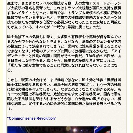
生まで、さまざまなレベルの競技から数十人の女性アスリートがトラン
プ大統領の署名を見守った。これはトランプ大統領が国民の支持を獲得
するハイライトとなった。動画では、トランプ大統領の机の横に好奇心
旺盛で笑っている少女たちと、学校での性自認や将来の女子スポーツ競
技での娘たちの競争を心配する必要がなくなったことに安堵した両親た
ちが立っている。すべてが「一時的に常識に戻った」のだ。
民主党は下々の気持ちに疎く、大多数の有権者や中流層が何を望んでい
るのか今でも分からないと見える。なぜなら、選挙のアジェンダが党内
の極左によって決定されてしまうと、党内では誰も異議を唱えることが
できなくなり、特定のアジェンダに関しては極端に走るからだ。「アイ
デンティティと性別の認識」問題がその一例だ。生物学的の男性が、あ
る日自分は女性であると感じたら、民主党の極端な考え方によれば、
「私たちは彼が女性であることに同意しなければならない」ことにな
る。
しかし、現実の社会はそこまで極端ではない。民主党と進歩主義者は国
民全体に極端な選択を強い、結局今回の選挙で敗北し、もう一方の極端
に統治の機会を与えてしまった。なぜこのようなことが起きるのか。も
う一つの問題は不法移民だ。政治亡命を求める不法移民や、国内で罪を
犯した不法移民を受け入れるかどうかは、白か黒かの選択ではない。極
端な結果は、定住するために合法的に米国に来た新移民を怒らせるだろ
う。
“Common sense Revolution”