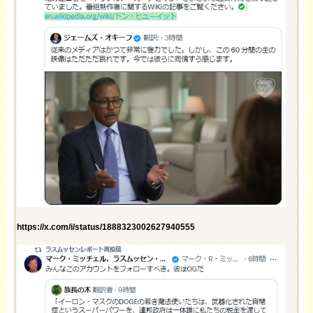
https://x.com/i/status/1888323002627940555