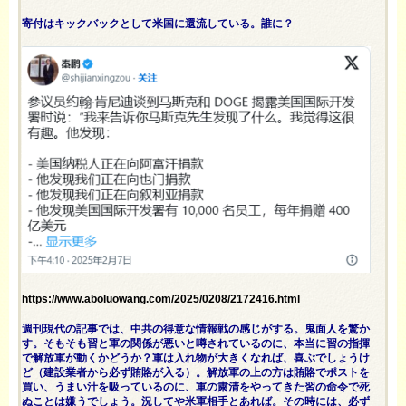
寄付はキックバックとして米国に還流している。誰に？
https://www.aboluowang.com/2025/0208/2172416.html
週刊現代の記事では、中共の得意な情報戦の感じがする。鬼面人を驚か
す。そもそも習と軍の関係が悪いと噂されているのに、本当に習の指揮
で解放軍が動くかどうか？軍は入れ物が大きくなれば、喜ぶでしょうけ
ど（建設業者から必ず賄賂が入る）。解放軍の上の方は賄賂でポストを
買い、うまい汁を吸っているのに、軍の粛清をやってきた習の命令で死
ぬことは嫌うでしょう。況してや米軍相手とあれば。その時には、必ず