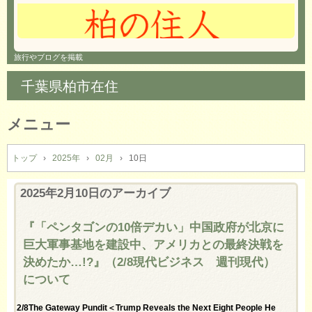
旅行やブログを掲載
千葉県柏市在住
メニュー
コ
ン
トップ
›
2025年
›
02月
›
10日
テ
ン
2025年2月10日
のアーカイブ
ツ
へ
『「ペンタゴンの10倍デカい」中国政府が北京に
ス
巨大軍事基地を建設中、アメリカとの最終決戦を
キ
ッ
決めたか…!?』（2/8現代ビジネス 週刊現代）
プ
について
2/8The Gateway Pundit＜Trump Reveals the Next Eight People He