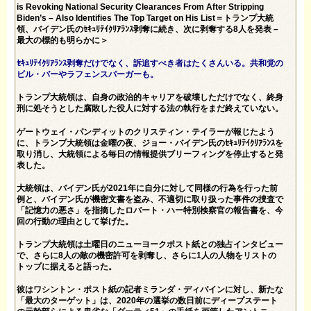
is Revoking National Security Clearances From After Stripping
Biden’s – Also Identifies The Top Target on His List＝トランプ大統
領、バイデン氏のｾｷｭﾘﾃｲｸﾘｱﾗﾝｽ剥奪に続き、次に剥奪する8人を発表 –
最大の標的も明らかに＞
ｾｷｭﾘﾃｲｸﾘｱﾗﾝｽ剥奪だけでなく、訴追すべき者はたくさんいる。共和党の
ビル・バーやラフェンスパーガーも。
トランプ大統領は、自身の政治的キャリアを破壊しただけでなく、終身
刑に処そうとした腐敗した役人に対する法の執行をまだ終えていない。
ゲートウェイ・パンディットのクリスティン・テイラーが
報じた
よう
に、トランプ大統領は金曜の夜、ジョー・バイデン氏のｾｷｭﾘﾃｲｸﾘｱﾗﾝｽを
取り消し、大統領による毎日の情報提供ブリーフィングを停止すると発
表した。
大統領は、バイデン氏が2021年に自分に対して同様の行為を行った前
例と、バイデン氏が機密文書を盗み、不適切に取り扱った事件の捜査で
「記憶力の悪さ」を指摘したロバート・ハー特別検察官の報告書を、今
回の行動の理由として挙げた。
トランプ大統領は土曜日のニューヨークポスト紙との独占
インタビュー
で、さらに8人の敵の機密許可を剥奪し、さらに1人の人物をリストの
トップに据えると語った。
彼はワシントン・ポスト紙の記者ミランダ・ディバインに対し、新たな
「最大のターゲット」は、2020年の選挙の数日前にディープステート