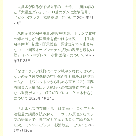
『大洪水が揺るがす習近平の「天命」…崩れ始め
た「大躍進ダム」、5000基のダムに危険信号 』
（7/28JBプレス 福島香織）について
2026年7月
29日
『米国企業のAI利用量6割が中国製、トランプ政権
の締め出しが自国産業を傷つける逆説 【生成
AI事件簿】制裁・開示義務・調達規制でも止まら
ない、中国製オープンモデル拡散の現実と規制の
壁』（7/25JBプレス 小林 啓倫）について
2026
年7月28日
『なぜトランプ政権はイラン戦争を終わらせられ
ないのか？外交機構の空洞化が生む戦争終結能力
の欠如 【ワシントンから眺める東アジア】国務
省職員の大量流出と大統領への忠誠審査で埋まら
ない重要ポスト』（7/24JBプレス 佐々木れな）
について
2026年7月27日
『「ホルムズ依存度95％」は本当か、ロシアと石
油報道の誤謬を読み解く ウラル原油からスラ
ブの語源まで、専門家も間違えるロシア論の落と
し穴』（7/23JBプレス 杉浦敏広）について
202
6年7月26日