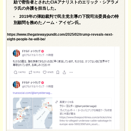
劾で密告者とされたCIAアナリストのエリック・シアラメ
ラ氏の弁護を担当した。
2019年の弾劾裁判で民主党主導の下院司法委員会の特
別顧問を務めたノーム・アイゼン氏。
https://www.thegatewaypundit.com/2025/02/trump-reveals-next-
eight-people-he-will-be/