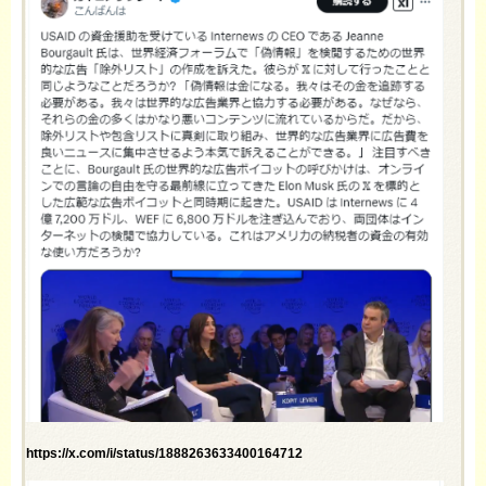
https://x.com/i/status/1888263633400164712