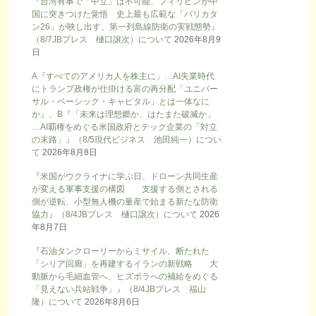
『台湾有事で「中立」は不可能、フィリピンが中
国に突きつけた覚悟 史上最も広範な「バリカタ
ン26」が映し出す、第一列島線防衛の実戦態勢』
（8/7JBプレス 樋口譲次）について
2026年8月9
日
A『すべてのアメリカ人を株主に」…AI失業時代
にトランプ政権が仕掛ける富の再分配「ユニバー
サル・ベーシック・キャピタル」とは一体なに
か』、B『「未来は理想郷か、はたまた破滅か」
…AI覇権をめぐる米国政府とテック企業の「対立
の末路」』（8/5現代ビジネス 池田純一）につい
て
2026年8月8日
『米国がウクライナに学ぶ日、ドローン共同生産
が変える軍事支援の構図 支援する側とされる
側が逆転、小型無人機の量産で始まる新たな防衛
協力』（8/4JBプレス 樋口譲次）について
2026
年8月7日
『石油タンクローリーからミサイル、断たれた
「シリア回廊」を再建するイランの新戦略 大
動脈から毛細血管へ、ヒズボラへの補給をめぐる
「見えない兵站戦争」』（8/4JBプレス 福山
隆）について
2026年8月6日