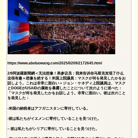
https://www.aboluowang.com/2025/0209/2172645.html
2/9阿波羅新聞網＜无法想像！美参议员：我来告诉你马斯克发现了什么
这很有趣＝想像を絶する！米国上院議員：マスクが何を発見したかをお
話しよう。これは非常に面白い＞ジョン・ケネディ上院議員は、マスク
とDOGEがUSAIDの腐敗を暴露したことについて次のように述べた：
「マスクが何を発見したかをお話しよう。非常に面白い。彼は次のこと
を発見した：
-米国の納税者はアフガニスタンに寄付している。
-彼は私たちがイエメンに寄付していることを見つけた。
– 彼は私たちがシリアに寄付していることを見つけた。