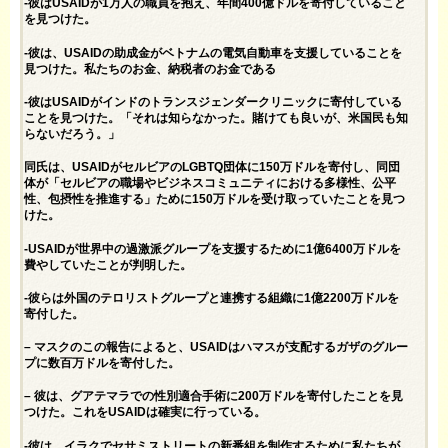
-彼はUSAIDが1万人の職員を抱え、年間400億ドルを寄付していること
を見つけた。
-彼は、USAIDの助成金がベトナムの電気自動車を支援していることを
見つけた。私たちのお金、納税者の​​お金である
-彼はUSAIDがインドのトランスジェンダークリニックに寄付している
ことを見つけた。「それは知らなかった。賭けても良いが、米国民も知
らないだろう。」
同氏は、USAIDがセルビアのLGBTQ団体に150万ドルを寄付し、同団
体が「セルビアの職場やビジネスコミュニティにおける多様性、公平
性、包摂性を推進する」ために150万ドルを受け取っていたことを見つ
けた。
-USAIDが世界中の過激派グループを支援するために1億6400万ドルを
費やしていたことが判明した。
-彼らは外国のテロリストグループと連携する組織に1億2200万ドルを
寄付した。
– マスクのこの報告によると、USAIDはハマスが支配するガザのグルー
プに数百万ドルを寄付した。
– 彼は、グアテマラでの性別適合手術に200万ドルを寄付したことを見
つけた。これをUSAIDは確実に行っている。
-彼は、イラクでセサミストリートの新番組を制作するために私たちが