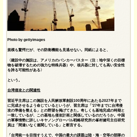
Photo by gettyimages
規模も驚愕だが、その防衛機能も見逃せない。同紙によると、
〈建設中の施設は、アメリカのバンカーバスター（注：地中深くの目標
物を破壊するための強力な特殊兵器）や、核兵器に対しても高い安全性
を誇る可能性がある〉
という。
台湾侵攻との関連性
習近平主席はこの施設を人民解放軍創設100周年にあたる2027年まで
に完成させるよう命じているというが、習主席は「’27年までに台湾侵
攻の準備を整える」との野望を掲げてきた。奇しくも基地完成の時期と
一致しているが、この基地も侵攻計画と関係しているのだろうか。中国
の軍事情勢に詳しいキヤノングローバル戦略研究所の峯村健司主任研究
員は「間違いなく連関している」と断言する。
「台湾統一を目指すうえで、中国の最大の課題は陸・海・空等の部隊の