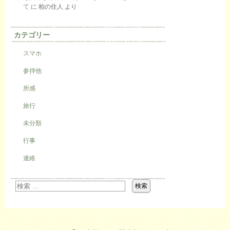
て
に
柏の住人
より
カテゴリー
スマホ
参拝他
所感
旅行
未分類
行事
連絡