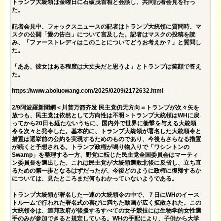
トランプ大統領は金曜日に石破茂首相と会談し、共同記者会見を行っ
た。
記者会見中、フォックスニュースの記者はトランプ大統領に質問時、マ
スクの公開「愛の告白」について言及した。記者はマスクの投稿を読
み、「ファーストレディはこのことについてどうお考えか？」と質問し
た。
「ああ、彼女はある程度は大丈夫だと思うよ」とトランプは笑顔で答え
た。
https://www.aboluowang.com/2025/0209/2172632.html
2/9阿波羅新聞網＜川普万箭齐发 民主党仍无方向＝トランプが次々矢を
放つも、民主党は依然として方向性は不明＞トランプ大統領はWHに戻
ってから20日も経たないうちに、国内外で世界に衝撃を与える大統領
令を次々と発令した。基本的に、トランプ大統領が署名した大統領令と
措置は選挙前の公約を実現するためのものであり、今後もさらなる措置
が続くと予想される。トランプ政権が鳴り物入りで「ワシントンの
Swamp」を整理する一方、野党に転じた民主党全国委員会はマーティ
ン委員長を選出した。これは民主党が大統領選敗北後に反省し、立ち直
るための第一歩となるはずだったが、今後どのように政権に復帰するか
については、見たところまだ何もわかっていないようである。
トランプ大統領が署名した一連の大統領令の中で、７日にWHのイース
トルームで行われた署名式の喜びに満ちた動画が広く拡散された。この
大統領令は、連邦政府が後援するすべての女子競技には生物学的女性選
手のみが参加できると規定している。WHの手配により、子供から大学