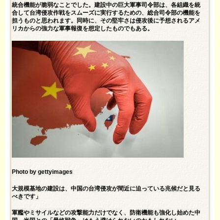
統合機能が脆弱なことでした。建設中の巨大軍事司令部は、各組織を統
合して台湾侵攻作戦をスムーズに実行するための、総合司令部の機能を
担うものと思われます。同時に、その堅牢さは侵攻後に予想されるアメ
リカからの強力な軍事報復を想定したものでもある。
Photo by gettyimages
大規模基地の建設は、中国の台湾侵攻が間近に迫っている兆候だと見る
べきです」
軍艦やミサイルなどの攻撃能力だけでなく、防衛機能も強化し始めた中