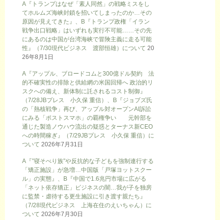
A『トランプはなぜ「素人同然」の戦略ミスをし
てホルムズ海峡封鎖を招いてしまったのか…その
原因が見えてきた』、B『トランプ政権「イラン
戦争出口戦略」はいずれも実行不可能……その先
にあるのは中国が台湾海峡で冒険主義に走る可能
性』（7/30現代ビジネス 渡部恒雄）について
20
26年8月1日
A『アップル、ブロードコムと300億ドル契約 法
的不確実性の排除と供給網の米国回帰へ 政治的リ
スクへの備え、新体制に託されるコスト制御』
（7/28JBプレス 小久保 重信）、B『ジョブズ氏
の「熱核戦争」再び、アップル対オープンAI訴訟
にみる「ポストスマホ」の覇権争い 元幹部を
通じた製造ノウハウ流出の疑惑とターナス新CEO
への時間稼ぎ』（7/29JBプレス 小久保 重信）に
ついて
2026年7月31日
A『”寝そべり族”や反抗的な子どもを強制連行する
「矯正施設」が急増…中国版「戸塚ヨットスクー
ル」の実態』、B『中国で1.6兆円市場に広がる
「ネット依存矯正」ビジネスの闇…我が子を独房
に監禁・虐待する更生施設に引き渡す親たち』
（7/28現代ビジネス 上海在住のえいちゃん）に
ついて
2026年7月30日