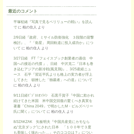
最近のコメント
平塚柾緒『写真で見るペリリューの戦い』を読ん
で
に
柏の住人
より
2/9日経『政府、ミサイル防衛強化 ３段階の迎撃
検討』、『「衛星」 周回軌道に投入成功か』につ
いて
に
柏の住人
より
3/27日経 FT『フェイスブック創業者の過信 中
国への接近の代償 』、日経 中沢克二『日本も巻
き込むアジアの新冷戦(風見鶏)』、3/25産経ニュ
ース 石平『習近平氏よりも格上の実力者が浮上
してきた 頓挫した「独裁者」への道』について
に
柏の住人
より
9/11日経ﾋﾞｼﾞﾈｽｵﾝﾗｲﾝ 石黒千賀子『中国に欺かれ
続けてきた米国 米中国交回復の驚くべき真実を
著書「China 2049」で明かしたM・ピルズベリー
氏に聞く』について
に
柏の住人
より
8/3ZAKZAK 矢板明夫『中国共産党にカモなら
ぬ“北京ダック”にされた日本 「１００年で３度
も美味しく味わった…」そのココロは？』につい