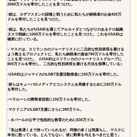
2000万ドルを寄付したことを見つけた。
-彼は、カザフスタンの誤報と戦うために私たちが納税者のお金450万
ドルを寄付したことを見つけた。
-彼は、私たちがUSAIDを通じてアルカイダとつながりのあるテロ組織
ヌスラ戦線に1000万ドルを寄付したことを見つけた。これをUSAIDは
確実に行っている。
– マスクは、スリランカのジャーナリストに二元的な性別表現を避ける
よう教えるプロジェクトに、私たち納税者の資金790万ドルを寄付した
ことを見つけた。（USAIDはスリランカのジャーナリストグループに
800万ドルを寄付し、二元的な性別表現を避ける方法を指導している）
-USAIDはジャマイカのLGBT支援活動推進に150万ドルを寄付した。
-彼らはキューバのメディアエコシステムを再建するために150万ドル
を寄付した。
-ベラルーシの障害者芸術に150万ドルを寄付した。
-マケドニアのLGBT支援にさらに390万ドル。
– ネパールの公平で包括的な教育のために830万ドル
「私は夜遅くまで待っていられるが、同僚の多くは気落ちし、マスクに
本当に怒っている。とんでもない、彼に勲章を与えるべきだと思う」