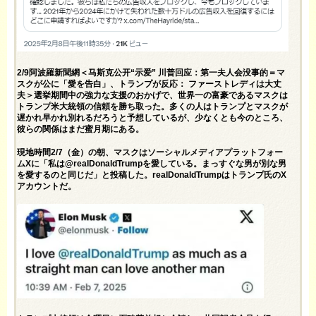
2/9阿波羅新聞網＜马斯克公开“示爱” 川普回应：第一夫人会没事的＝マ
スクが公に「愛を告白」、トランプが反応： ファーストレディは大丈
夫＞選挙期間中の強力な支援のおかげで、世界一の富豪であるマスクは
トランプ米大統領の信頼を勝ち取った。多くの人はトランプとマスクが
遅かれ早かれ別れるだろうと予想しているが、少なくとも今のところ、
彼らの関係はまだ蜜月期にある。
現地時間2/7（金）の朝、マスクはソーシャルメディアプラットフォー
ムXに「私は@realDonaldTrumpを愛している。まっすぐな男が別な男
を愛するのと同じだ」と投稿した。realDonaldTrumpはトランプ氏のX
アカウントだ。