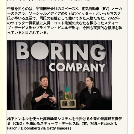
中核を担うのは、宇宙開発会社のスペースX、電気自動車（EV）メーカ
ーのテスラ、ソーシャルメディアのX（旧ツイッター）といったマスク
氏が率いる企業で、同氏の右腕として働いてきた人物たちだ。2022年
のツイッター買収後に人員・コスト削減の大なたを振るったスティー
ブ・デービス氏やブライアン・ビエルデ氏は、今回も実質的な指揮を執
っていると目されている。
地下トンネルを使った高速輸送システムを手掛ける企業の最高経営責任
者（CEO）を務めるスティーブ・デービス氏（右、写真＝Patrick T.
Fallon／Bloomberg via Getty Images）