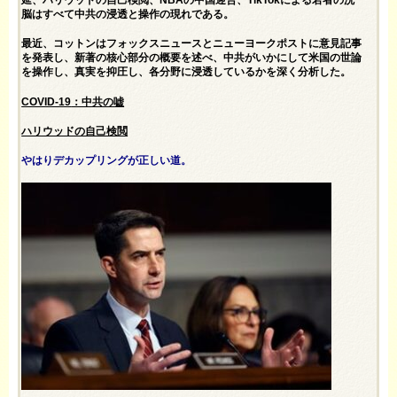
延、ハリウッドの自己検閲、NBAの中国迎合、TikTokによる若者の洗
脳はすべて中共の浸透と操作の現れである。
最近、コットンはフォックスニュースとニューヨークポストに意見記事
を発表し、新著の核心部分の概要を述べ、中共がいかにして米国の世論
を操作し、真実を抑圧し、各分野に浸透しているかを深く分析した。
COVID-19
：中共の嘘
ハリウッドの自己検閲
やはりデカップリングが正しい道。