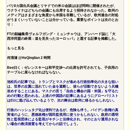
パリ8カ国出兵会議とリヤドでの米ロ会談はほぼ同時に開催されたが、
ウクライナはどちらの会議にも出席するよう招待されなかった。欧州の
メディアはさまざまな角度から米国を非難しているが、欧州連合の対処
がうまくいっていないことは分かっている。重要なポイントは次のとお
り：
FTの副編集長ヴォルフガング・ミュンチャウは、アンハード誌に「大
西洋同盟の終焉：道を見失ったヨーロッパ」と題する記事を掲載した。
もっと見る
何清漣 @HeQinglian 2 時間
Bee曰く：ゼレンスキーは和平交渉への出席を許可されても、子供用の
テーブルに座らなければならない。
池松氏の記事では、トランプとマスクが進める行政効率化の大きな狙い
は、世界の左翼に流れていた金を遮断し、彼らが活動できないよう兵糧
攻めすることにある。マスクの言う「自由と機会の国・米国」を守るた
めの行動と思われる。上述の中国語の記事にあるようにグローバリスト
はEUに逃げ込んでいるようで、次の舞台は欧州に移るかもしれない。
行政のハッシュタグ化は便利であるが、危険も伴う。バイデン政権の真
実省のように、悪徳政権が国民監視用に使うかもしれない。政府の透明
性と監視団体による監視がキチンと法律化され、そのとおり運用されな
い場合の救済措置を考えてからの話でしょう。