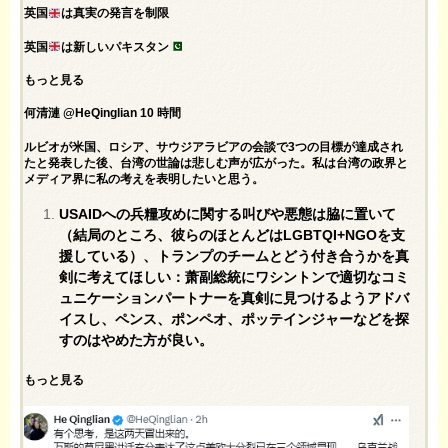
英国
は真実の発言を制限
英国
は新しいパキスタン
もっと見る
何清漣 @HeQinglian 10 時間
ルビオが米国、ロシア、サウジアラビアの会談で3つの目標が達成され
たと発表した後、台湾の世論は悲しむ声が広がった。私は台湾の政界と
メディア界に私の考えを表明したいと思う。
USAIDへの兵糧攻めに関する叫びや悪態は脇に置いて
（結局のところ、彼らのほとんどはLGBTQI+NGOを支
援している）、トランプのチームとどう付き合うかを真
剣に考えてほしい：萧副総統にワシントンで適切なコミ
ュニケーションパートナーを真剣に見つけるようアドバ
イスし、ペンス、ポンペオ、ポッテインジャーなどを探
すのはやめた方が良い。
もっと見る