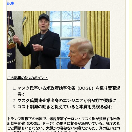
記事
この記事の3つのポイント
マスク氏率いる米政府効率化省（DOGE）を巡り賛否渦
巻く
マスク氏関連企業出身のエンジニアが各省庁で要職に
コスト削減の動きと捉えていると本質を見誤る恐れ
トランプ政権下の米国で、米起業家イーロン・マスク氏が指揮する米政
府効率化省（DOGE、ドージ）の動きに賛否が渦巻いている。省庁の丸
ごと閉鎖もいとわない、大胆かつ容赦ない内容だからだ。真の狙いはコ