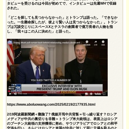
タビューを受けるのは今回が初めてで、インタビューは先週WHで収録
された。
「どこを探しても見つからなかった」とトランプは語った。「できなか
った。一生懸命探したが、彼より賢い人は見つからなかった」。トラン
プは冗談交じりにスペースXとテスラの創業者で億万長者の人物を指
し、「我々はこの人に決めた」と語った。
https://www.aboluowang.com/2025/0219/2177935.html
2/19阿波羅新聞網＜翻脸了? 俄媒开骂中共背叛＝引っ繰り返す？ロシア
メディアが中共の裏切りを非難＞トランプ米大統領は、表面上はロシア
のプーチン大統領の支持獲得に努め、サウジアラビアでロシアとの和平
交渉を行い、さらにはロシアと米国が中共に対して同じ立場を取るのと