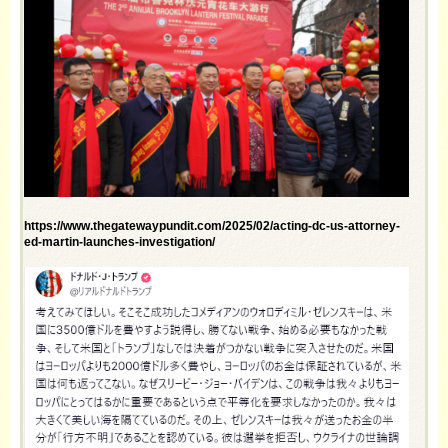
https://www.thegatewaypundit.com/2025/02/acting-dc-us-attorney-
ed-martin-launches-investigation/