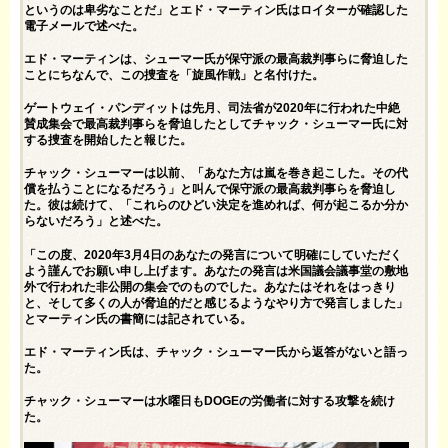
というのは卑劣なことだ」とエド・マーティン氏は
ロイター
が確認した
電子メールで述べた。
エド・マーティンは、シューマー氏が保守派の最高裁判事らに脅迫した
ことにちなんで、この捜査を「旋風作戦」と名付けた。
ゲートウェイ・パンディットは先月、司法省が2020年に行われた中絶
賛成集会で最高裁判事らを脅迫したとしてチャック・シューマー氏に対
する捜査
を開始したと報じた。
チャック・シューマーは以前、「あなた方は嵐を巻き起こした。その代
償を払うことになるだろう」と叫んで保守派の最高裁判事らを脅迫し
た。彼は続けて、「これらのひどい決定を進めれば、何が起こるか分か
らないだろう」と述べた。
「この度、2020年3月4日のあなたの発言について明確にしていただく
よう謹んでお願い申し上げます。あなたの発言は米国議会議事堂の敷地
外で行われた非公開の集会でのものでした。あなたはそれをはっきり
と、そして多くの人が脅迫的だと感じるようなやり方で発言しました」
とマーティン氏の書簡には記されている。
エド・マーティン氏は、チャック・シューマー氏から返答がないと語っ
た。
チャック・シューマーは水曜日もDOGEの労働者に対する攻撃を続け
た。