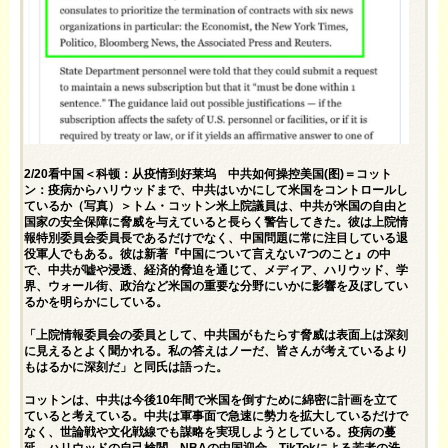
2/20看中国＜科顿：从疫情到好莱坞 中共如何操控美国(图)＝コット
ン：疫病からハリウッドまで、中共はいかにして米国をコントロールし
ているか（写真）＞トム・コットン米上院議員は、中共が米国の自由と
国家の安全保障に脅威を与えていると長らく警告してきた。彼は上院情
報特別委員会委員長であるだけでなく、中国問題に常に注目している退
役軍人でもある。彼は新著『中国について言えない7つのこと』の中
で、中共が嘘や浸透、経済的脅迫を通じて、メディア、ハリウッド、学
界、ウォール街、政治など米国の重要な分野にいかに影響を及ぼしてい
るかを明らかにしている。
「上院情報委員会の委員として、中共国がもたらす脅威は表面上は深刻
に見えるとよく聞かれる。私の答えはノーだ、皆さんが考えているより
もはるかに深刻だ」と同氏は語った。
コットンは、中共は今後10年間で米国を倒すために綿密に計画を立て
ていると考えている。中共は軍事面で急速に勢力を拡大しているだけで
なく、世論戦や文化戦線でも謀略を実現しようとしている。疫病の蔓