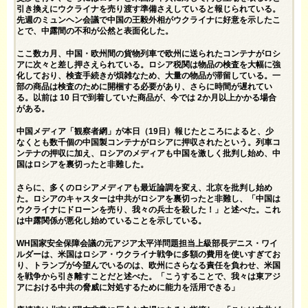
引き換えにウクライナを売り渡す準備さえしていると報じられている。
先週のミュンヘン会議で中国の王毅外相がウクライナに好意を示したこ
とで、中露間の不和が公然と表面化した。
ここ数カ月、中国・欧州間の貨物列車で欧州に送られたコンテナがロシ
アに次々と差し押さえられている。ロシア税関は物品の検査を大幅に強
化しており、検査手続きが煩雑なため、大量の物品が滞留している。一
部の商品は検査のために開梱する必要があり、さらに時間が遅れてい
る。以前は 10 日で到着していた商品が、今では 2か月以上かかる場合
がある。
中国メディア「観察者網」が本日（19日）報じたところによると、少
なくとも数千個の中国製コンテナがロシアに押収されたという。列車コ
ンテナの押収に加え、ロシアのメディアも中国を激しく批判し始め、中
国はロシアを裏切ったと非難した。
さらに、多くのロシアメディアも最近論調を変え、北京を批判し始め
た。ロシアのキャスターは中共がロシアを裏切ったと非難し、「中国は
ウクライナにドローンを売り、我々の兵士を殺した！」と述べた。これ
は中露関係が悪化し始めていることを示している。
WH国家安全保障会議の元アジア太平洋問題担当上級部長デニス・ワイ
ルダーは、米国はロシア・ウクライナ戦争に多額の費用を使いすぎてお
り、トランプが今望んでいるのは、欧州にさらなる責任を負わせ、米国
を戦争から引き離すことだと述べた。「こうすることで、我々は東アジ
アにおける中共の脅威に対処するために能力を活用できる」