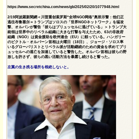
https://www.secretchina.com/news/gb/2025/02/20/1077948.html
2/19阿波羅新聞網＜川普重创索罗斯“全球NGO网络”奥班示警：他们正
逃往布鲁塞尔＝トランプはソロスの「世界NGOネットワーク」を猛攻
撃、オルバンが警告「彼らはブリュッセルに逃げている」＞トランプ大
統領は世界中のリベラル組織に大きな打撃を与えたため、63の非政府
組織（NGO）は資金援助を欧州連合（EU）に頼っている。ハンガリー
のビクトル・オルバーン首相は火曜日（18日）、ジョージ・ソロス率
いるグローバリストとリベラル派が活動継続のための資金を求めてブリ
ュッセルへの逃亡を加速していると警告した。オルバン首相は彼らの野
放しを許さず、彼らの黒い活動方法を暴露し続けると誓った。
左翼の生き残る場所を根絶しないと。