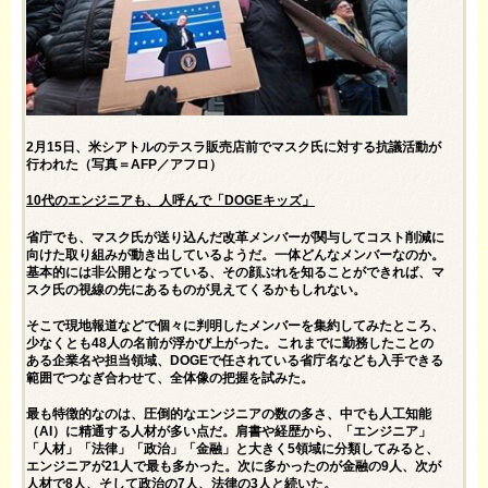
2月15日、米シアトルのテスラ販売店前でマスク氏に対する抗議活動が
行われた（写真＝AFP／アフロ）
10
代のエンジニアも、人呼んで「DOGEキッズ」
省庁でも、マスク氏が送り込んだ改革メンバーが関与してコスト削減に
向けた取り組みが動き出しているようだ。一体どんなメンバーなのか。
基本的には非公開となっている、その顔ぶれを知ることができれば、マ
スク氏の視線の先にあるものが見えてくるかもしれない。
そこで現地報道などで個々に判明したメンバーを集約してみたところ、
少なくとも48人の名前が浮かび上がった。これまでに勤務したことの
ある企業名や担当領域、DOGEで任されている省庁名なども入手できる
範囲でつなぎ合わせて、全体像の把握を試みた。
最も特徴的なのは、圧倒的なエンジニアの数の多さ、中でも人工知能
（AI）に精通する人材が多い点だ。肩書や経歴から、「エンジニア」
「人材」「法律」「政治」「金融」と大きく5領域に分類してみると、
エンジニアが21人で最も多かった。次に多かったのが金融の9人、次が
人材で8人、そして政治の7人、法律の3人と続いた。