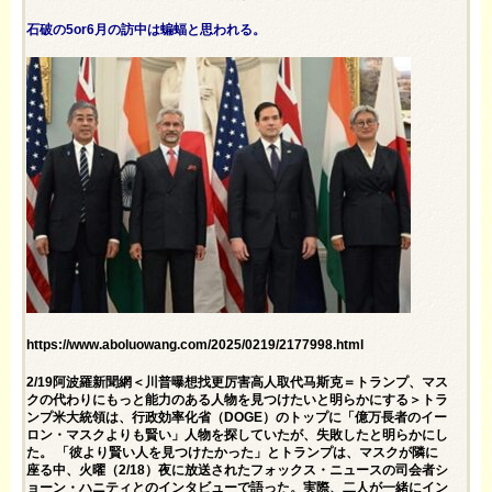
石破の5or6月の訪中は蝙蝠と思われる。
https://www.aboluowang.com/2025/0219/2177998.html
2/19阿波羅新聞網＜川普曝想找更厉害高人取代马斯克＝トランプ、マス
クの代わりにもっと能力のある人物を見つけたいと明らかにする＞トラ
ンプ米大統領は、行政効率化省（DOGE）のトップに「億万長者のイー
ロン・マスクよりも賢い」人物を探していたが、失敗したと明らかにし
た。 「彼より賢い人を見つけたかった」とトランプは、マスクが隣に
座る中、火曜（2/18）夜に放送されたフォックス・ニュースの司会者シ
ョーン・ハニティとのインタビューで語った。実際、二人が一緒にイン