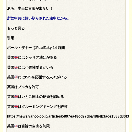
ああ、本当に言葉が出ない！
所詮中共に飼い馴らされた連中だから。
もっと見る
引用
ポール・ザキー @PaulZaky 14 時間
英国
にはシャリア法廷がある
英国
には小児性愛者がいる
英国
にはISISを応援する人々がいる
英国はブルカを許可
英国
はいとこ同士の結婚を認める
英国
はグルーミングギャングを許可
https://news.yahoo.co.jp/articles/5897ea48cd97dba48b4b3ace1538d30f3
英国
は言論の自由を制限