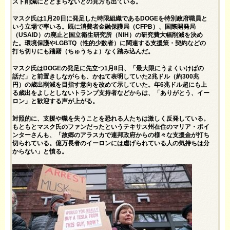
スト削減にとどまらないとの見方も出ている。
マスク氏は1月20日に発足した時限組織であるDOGEを特別政府職員と
いう立場で率いる。既に消費者金融保護局（CFPB）、国際開発局
（USAID）の廃止と国立衛生研究所（NIH）の研究費大幅削減を決め
た。環境保護やLGBTQ（性的少数者）に関連する支援策・契約などの
打ち切りにも躊躇（ちゅうちょ）なく踏み込んだ。
マスク氏はDOGEの発足に先立つ1月8日、「最大限にうまくいけばの
話だ」と前置きしながらも、かねて表明していた2兆ドル（約300兆
円）の歳出削減を目指す意向を改めて示していた。年6兆ドル超にも上
る歳出をよしとしないトランプ支持者などからは、「ありがとう、イー
ロン」と歓迎する声が上がる。
対照的に、支援や職を失うことを恐れる人たちは激しく反発している。
もともとマスク氏のファンだったというテキサス州在住のマリア・ポイ
ンターさんも、「故郷のアラスカで連邦政府からの様々な支援金が打ち
切られている。億万長者のイーロンには虐げられている人の気持ちは分
からない」と憤る。