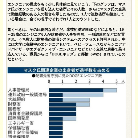
エンジニアの構成をもう少し具体的に見ていこう。下のグラフは、マス
ク氏がエンジニアを送り込んだ省庁とその人数、さらにマスク氏の企業
で勤務経験のある人の割合を示したものだ。1人で複数省庁を担当して
いる場合は、全ての省庁でそれぞれ1人とカウントした。
驚くべきは、その圧倒的な若さだ。米技術誌WIREDなどによると、19
～25歳のエンジニア6人が財務省や人事管理局、一般調達局などに配置
され、うち数人は財務省の決済システムへのアクセスも許可された。中
には大学に在籍中のエンジニアもいて、ベビーフェースながらシニアア
ドバイザーやエグゼクティブ・エンジニアなどという立派な肩書で乗り
込んでいる。職員からは「DOGEキッズ」と揶揄（やゆ）されているの
だという。