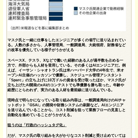
マスク氏と一緒に仕事をしたエンジニアが多くの省庁に送り込まれてい
る。人数の多さから、人事管理局、一般調達局、大統領府、財務省など
の改革を優先している様子がうかがえる
スペースX、テスラ、Xなどで働いた経験のある人が過半数を占める一
方で、外部からも人材を登用している。その多くはAIエンジニアだ。例
えば、イーサン・シャオトラン氏は米ハーバード大学の4年生で、米オ
ープンAI主催のハッカソンで優勝し、スケジュール管理アシスタント
「Sparc」の立ち上げに10万ドルの資金を受け取ったほか、マスク氏が
立ち上げたAI開発のxAIのコンテストでも準優勝を勝ち取った。年齢や
経歴にとらわれず、実力のある人材を最前線に送り込んでいる。
現時点で明らかになっている取り組み内容は、一般調達局向けのAIチャ
ットボット「GSAi」の開発や財務システムの刷新など。AIエンジニア
を送り込んでいることから、コスト削減を狙って業務フローの見直しと
自動化を進めていることがうかがえる。
狙うのは「行政のハッシュタグ化」
だが、マスク氏の取り組みを大がかりなコスト削減と受け止めていては