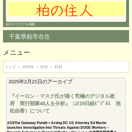
旅行やブログを掲載
千葉県柏市在住
メニュー
コ
ン
トップ
›
2025年
›
02月
›
21日
テ
ン
2025年2月21日
のアーカイブ
ツ
へ
『イーロン・マスク氏が描く究極のデジタル政
ス
府 実行部隊48人を分析』（2/19日経ﾋﾞｼﾞﾈｽ 池
キ
ッ
松由香）について
プ
2/19The Gateway Pundit＜Acting DC US Attorney Ed Martin
launches Investigation Into Threats Against DOGE Workers –