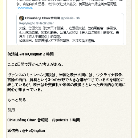
何清漣 @HeQinglian 2 時間
ここ2日間で浮かんだ考えがある。
ヴァンスのミュンヘン演説は、米国と欧州の間には、ウクライナ戦争、
言論の自由、貿易という3つの分野で大きな溝が生じているのを端的に
表しているが、欧州は外交儀礼や米国の傲慢さといった表面的な問題に
関心が集まっている。
もっと見る
引用
Chiaubêng Chan 曾昭明 @poiesis 3 時間
返信先：@HeQinglian