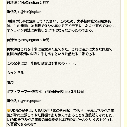
何清漣 @HeQinglian 2 時間
返信先：@HeQinglian
3番目の記事に注目してください。このため、大手新聞社の副編集長
は、この新聞には掲載できない異なるアイデアを、あまり有名ではない
オンライン雑誌に掲載しなければならなかったのである。
何清漣 @HeQinglian 3 時間
傅牧師はこれを非常に注意深く見てきた。これは確かに大きな問題で、
他国の納税者の財布に手を出すという公然たる主張である。
この記事には、米国行政管理予算局の・・・。
もっと見る
引用
ボブ・フーフー 傅希秋 @BobFu4China 2月19日
返信先：@HeQinglian
UDNの記事は、USAIDが「富の再分配」であり、それはマルクス主
義が常に主張してきた目標であり教えであることを直接明らかにした。
USAIDをマルクス主義の資金提供および宣伝ツールというのをどうし
て否認できるのか?