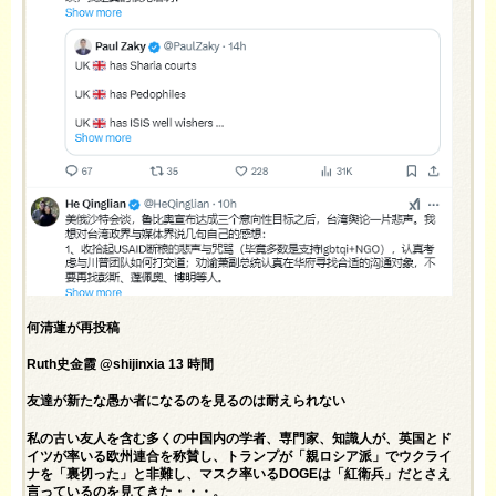
何清蓮が再投稿
Ruth史金霞 @shijinxia 13 時間
友達が新たな愚か者になるのを見るのは耐えられない
私の古い友人を含む多くの中国内の学者、専門家、知識人が、英国とド
イツが率いる欧州連合を称賛し、トランプが「親ロシア派」でウクライ
ナを「裏切った」と非難し、マスク率いるDOGEは「紅衛兵」だとさえ
言っているのを見てきた・・・。