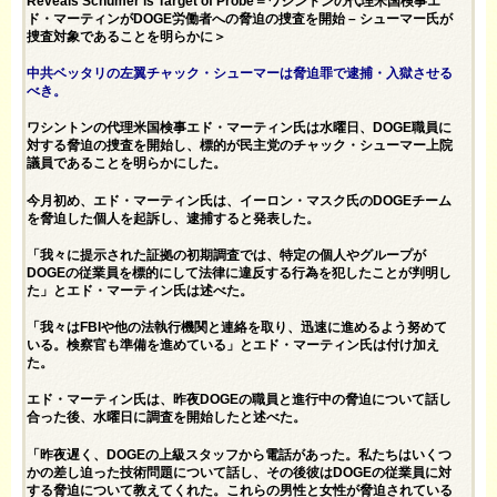
Reveals Schumer is Target of Probe＝ワシントンの代理米国検事エ
ド・マーティンがDOGE労働者への脅迫の捜査を開始 – シューマー氏が
捜査対象であることを明らかに＞
中共ベッタリの左翼チャック・シューマーは脅迫罪で逮捕・入獄させる
べき。
ワシントンの代理米国検事エド・マーティン氏は水曜日、DOGE職員に
対する脅迫の捜査を開始し、標的が民主党のチャック・シューマー上院
議員であることを明らかにした。
今月初め、エド・マーティン氏は、イーロン・マスク氏のDOGEチーム
を脅迫した個人を起訴し、逮捕すると発表した。
「我々に提示された証拠の初期調査では、特定の個人やグループが
DOGEの従業員を標的にして法律に違反する行為を犯したことが判明し
た」とエド・マーティン氏は述べた。
「我々はFBIや他の法執行機関と連絡を取り、迅速に進めるよう努めて
いる。検察官も準備を進めている」とエド・マーティン氏は付け加え
た。
エド・マーティン氏は、昨夜DOGEの職員と進行中の脅迫について話し
合った後、水曜日に調査を開始したと述べた。
「昨夜遅く、DOGEの上級スタッフから電話があった。私たちはいくつ
かの差し迫った技術問題について話し、その後彼はDOGEの従業員に対
する脅迫について教えてくれた。これらの男性と女性が脅迫されている