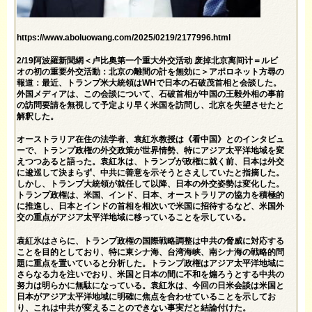
https://www.aboluowang.com/2025/0219/2177996.html
2/19阿波羅新聞網＜卢比奥第一个重大外交活动 废掉北京离间计＝ルビ
オの初の重要外交活動：北京の離間の計を無効に＞アポロネット方尋の
報道：最近、トランプ米大統領はWHで日本の石破茂首相と会談した。
外国メディアは、この会談について、石破首相が中国の王毅外相の事前
の訪問要請を無視して予定より早く米国を訪問し、北京を失望させたと
解釈した。
オーストラリア在住の法学者、袁紅氷教授は《看中国》とのインタビュ
ーで、トランプ政権の外交政策が世界情勢、特にアジア太平洋地域を変
えつつあると語った。袁紅氷は、トランプが政権に就く前、日本は外交
に逡巡して決まらず、中共に善意を示そうとさえしていたと指摘した。
しかし、トランプ大統領が就任して以降、日本の外交姿勢は変化した。
トランプ政権は、米国、インド、日本、オーストラリアの協力を積極的
に推進し、日本とインドの首相を相次いで米国に招待するなど、米国外
交の重点がアジア太平洋地域に移っていることを示している。
袁紅氷はさらに、トランプ政権の国際戦略調整は中共の脅威に対応する
ことを目的としており、特に東シナ海、台湾海峡、南シナ海の戦略的問
題に重点を置いていると分析した。トランプ政権はアジア太平洋地域に
さらなる力を注いでおり、米国と日本の間に不和を煽ろうとする中共の
努力は明らかに無駄になっている。袁紅氷は、今回の日米会談は米国と
日本がアジア太平洋地域に明確に焦点を合わせていることを示してお
り、これは中共が変えることのできない事実だと結論付けた。