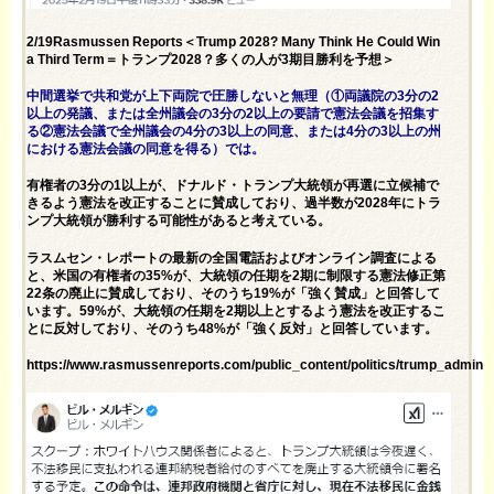
2/19Rasmussen Reports＜Trump 2028? Many Think He Could Win
a Third Term＝トランプ2028？多くの人が3期目勝利を予想＞
中間選挙で共和党が上下両院で圧勝しないと無理（①両議院の3分の2
以上の発議、または全州議会の3分の2以上の要請で憲法会議を招集す
る②憲法会議で全州議会の4分の3以上の同意、または4分の3以上の州
における憲法会議の同意を得る）では。
有権者の3分の1以上が、ドナルド・トランプ大統領が再選に立候補で
きるよう憲法を改正することに賛成しており、過半数が2028年にトラ
ンプ大統領が勝利する可能性があると考えている。
ラスムセン・レポートの最新の全国電話およびオンライン調査による
と、米国の有権者の35%が、大統領の任期を2期に制限する憲法修正第
22条の廃止に賛成しており、そのうち19%が「強く賛成」と回答して
います。59%が、大統領の任期を2期以上とするよう憲法を改正するこ
とに反対しており、そのうち48%が「強く反対」と回答しています。
https://www.rasmussenreports.com/public_content/politics/trump_admi