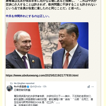
唐靖遠は北京が現在非常に厄介な立場にあると指摘し、「これは中共が
交渉に介入することは許されず、欧州問題に干渉することも許されない
という点で全員が合意に達したのと同じことだ」と述べた。
中共を仲間外れにするのは正しい。
https://www.aboluowang.com/2025/0219/2177930.html