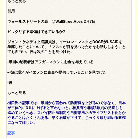
もっと見る
引用
ウォールストリートの猿 @WallStreetApes 2月7日
ビックリする準備はできているか?
ジョン・ケネディ上院議員は、イーロン・マスクとDOGEがUSAIDを
暴露したことについて、「マスクが何を見つけたかをお話ししよう。と
ても面白い。彼は次のことを見つけた。
-米国の納税者はアフガニスタンにお金を与えている
– 彼は我々がイエメンに資金を提供していることを見つけた
-彼
もっと見る
樋口氏の記事では、米国から言われて防衛費を上げるのではなく、日本
が主体的に3％に上げると言わないと。核共有や非核3原則の見直しも
進めていくべき。スパイ防止法制定や自衛隊法ネガテイブリスト化とか
やることはたくさんある。早く石破が下りて、じっくり取り組める政権
になってほしい。
記事