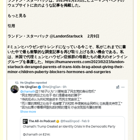
ランドン・スターバックは、2023年2月23日にヒューマンイベントの
ウェブサイトに次のような記事を掲載した。
もっと見る
引用
ランドン・スターバック @LandonStarbuck 2月9日
#ミュンヒハウゼンがトレンドになっている今こそ、私がこれまでに書
いた中で最も衝撃的な調査記事を再び取り上げる良い機会である。私
は、米国で代理ミュンヒハウゼン症候群の母親たちの最大のオンライン
グループを暴露した。https://humanevents.com/2023/02/23/landon-
starbuck-deranged-parents-of-trans-kids-brag-about-giving-their-
minor-children-puberty-blockers-hormones-and-surgeries