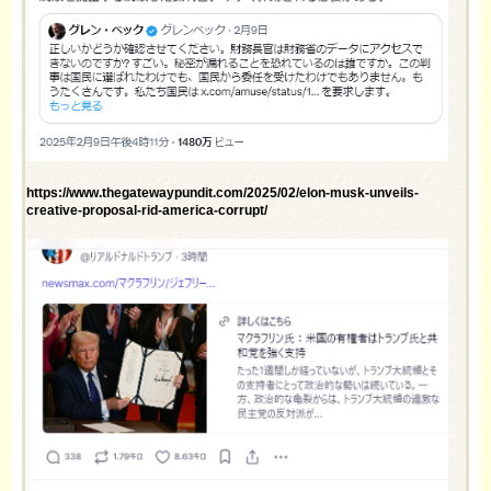
https://www.thegatewaypundit.com/2025/02/elon-musk-unveils-
creative-proposal-rid-america-corrupt/