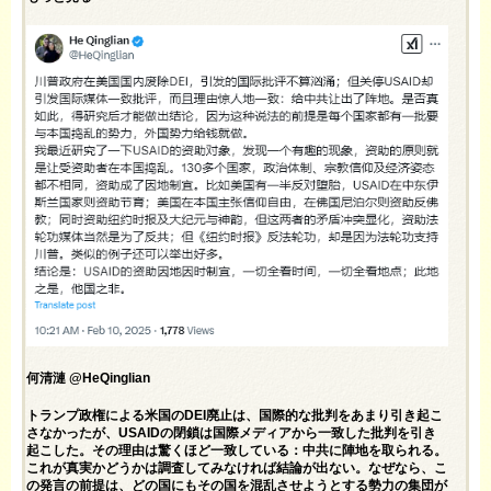
何清漣 @HeQinglian
トランプ政権による米国のDEI廃止は、国際的な批判をあまり引き起こ
さなかったが、USAIDの閉鎖は国際メディアから一致した批判を引き
起こした。その理由は驚くほど一致している：中共に陣地を取られる。
これが真実かどうかは調査してみなければ結論が出ない。なぜなら、こ
の発言の前提は、どの国にもその国を混乱させようとする勢力の集団が