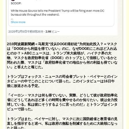
2/10阿波羅新聞網＜马斯克“没从DOGE得好处”为何如此投入？＝マスク
は「DOGEから利益を得ていない」のに、なぜDOGEにこれほど入れ込
むのか？＞ABCニュースは、トランプ米大統領が、ハイテク界の大
物、マスクを政府効率化省（DOGE）のトップとして信頼しているかと
問われた際、マスクは「政府効率化省での地位から何の利益も得ていな
い」と答えたと報じた。
トランプはフォックス・ニュースの司会者ブレット・ベイヤーとのイン
タビューの中でこのことについて語った。このインタビューは16日午
後に放送される予定。
「イーロン・マスクは何も得ていない。実際、どうして彼が政府効率化
省にどうしてあれほど多くの時間を費やせるのか知りたい。彼は全力投
球している。私は彼にそうするように言ったのだ」とトランプはインタ
ビューで語った。
トランプはまた、ベイヤーに対し、マスクに次に国防総省と教育省の見
直しを指示すると述べ、私は政府の無駄を削減するために大統領になっ
たと語った。