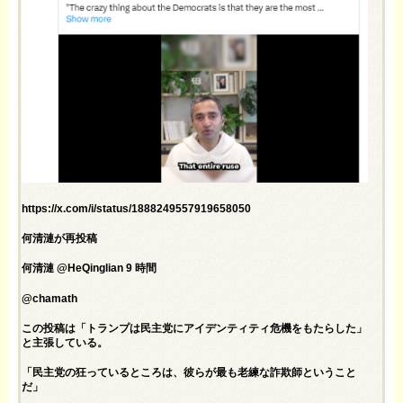
https://x.com/i/status/1888249557919658050
何清漣が再投稿
何清漣 @HeQinglian 9 時間
@chamath
この投稿は「トランプは民主党にアイデンティティ危機をもたらした」
と主張している。
「民主党の狂っているところは、彼らが最も老練な詐欺師ということ
だ」