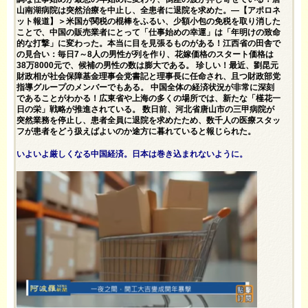
山南湖病院は突然治療を中止し、全患者に退院を求めた。—【アポロネ
ット報道】＞米国が関税の棍棒をふるい、少額小包の免税を取り消した
ことで、中国の販売業者にとって「仕事始めの幸運」は「年明けの致命
的な打撃」に変わった。本当に目を見張るものがある！江西省の田舎で
の見合い：毎日7～8人の男性が列を作り、花嫁価格のスタート価格は
38万8000元で、候補の男性の数は膨大である。 珍しい！最近、劉昆元
財政相が社会保障基金理事会党書記と理事長に任命され、且つ財政部党
指導グループのメンバーでもある。 中国全体の経済状況が非常に深刻
であることがわかる！広東省や上海の多くの場所では、新たな「槿花一
日の栄」戦略が推進されている。 数日前、河北省唐山市の三甲病院が
突然業務を停止し、患者全員に退院を求めたため、数千人の医療スタッ
フが患者をどう扱えばよいのか途方に暮れていると報じられた。
いよいよ厳しくなる中国経済。日本は巻き込まれないように。