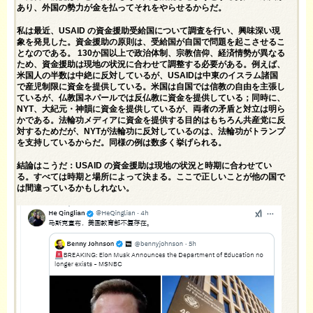
あり、外国の勢力が金を払ってそれをやらせるからだ。
私は最近、USAID の資金援助受給国について調査を行い、興味深い現
象を発見した。資金援助の原則は、受給国が自国で問題を起こさせるこ
となのである。 130か国以上で政治体制、宗教信仰、経済情勢が異なる
ため、資金援助は現地の状況に合わせて調整する必要がある。例えば、
米国人の半数は中絶に反対しているが、USAIDは中東のイスラム諸国
で産児制限に資金を提供している。米国は自国では信教の自由を主張し
ているが、仏教国ネパールでは反仏教に資金を提供している；同時に、
NYT、大紀元・神韻に資金を提供しているが、両者の矛盾と対立は明ら
かである。法輪功メディアに資金を提供する目的はもちろん共産党に反
対するためだが、NYTが法輪功に反対しているのは、法輪功がトランプ
を支持しているからだ。同様の例は数多く挙げられる。
結論はこうだ：USAID の資金援助は現地の状況と時期に合わせてい
る。すべては時期と場所によって決まる。ここで正しいことが他の国で
は間違っているかもしれない。