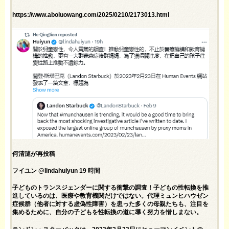
https://www.aboluowang.com/2025/0210/2173013.html
何清漣が再投稿
フイユン @lindahuiyun 19 時間
子どものトランスジェンダーに関する衝撃の調査！子どもの性転換を推
進しているのは、医療や教育機関だけではない。代理ミュンヒハウゼン
症候群（他者に対する虚偽性障害）を患った多くの母親たちも、注目を
集めるために、自分の子どもを性転換の道に導く努力を惜しまない。