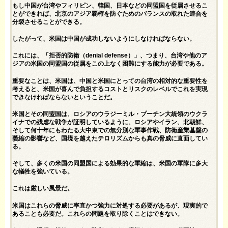
もし中国が台湾やフィリピン、韓国、日本などの同盟国を従属させるこ
とができれば、北京のアジア覇権を防ぐためのバランスの取れた連合を
分裂させることができる。
したがって、米国は中国が成功しないようにしなければならない。
これには、「拒否的防衛（denial defense）」、つまり、台湾や他のア
ジアの米国の同盟国の従属をこの上なく困難にする能力が必要である。
重要なことは、米国は、中国と米国にとっての台湾の相対的な重要性を
考えると、米国が喜んで負担するコストとリスクのレベルでこれを実現
できなければならないということだ。
米国とその同盟国は、ロシアのウラジーミル・プーチン大統領のウクラ
イナでの残虐な戦争が証明しているように、ロシアやイラン、北朝鮮、
そして何十年にもわたる大中東での無分別な軍事作戦、防衛産業基盤の
萎縮の影響など、国境を越えたテロリズムからも真の脅威に直面してい
る。
そして、多くの米国の同盟国による効果的な軍縮は、米国の軍隊に多大
な犠牲を強いている。
これは厳しい風景だ。
米国はこれらの脅威に率直かつ強力に対処する必要があるが、現実的で
あることも必要だ。これらの問題を取り除くことはできない。