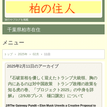
旅行やブログを掲載
千葉県柏市在住
メニュー
コ
ン
トップ
›
2025年
›
02月
›
11日
テ
ン
2025年2月11日
のアーカイブ
ツ
へ
『石破首相を優しく迎えたトランプ大統領、胸の
ス
内にあるのは対中国政策 トランプ政権の政策を
キ
ッ
知る虎の巻、「プロジェクト2025」の中身を詳
プ
解』（2/9JBプレス 樋口譲次）について
2/9The Gateway Pundit＜Elon Musk Unveils a Creative Proposal to