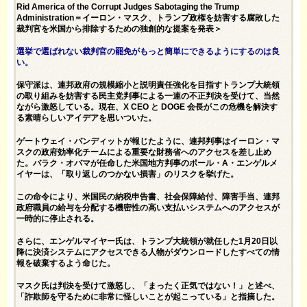
Rid America of the Corrupt Judges Sabotaging the Trump
Administration＝イーロン・マスク、トランプ政権を妨害する腐敗した
裁判官を米国から排除するための独創的な提案を発表＞
選挙で選ばれない裁判官の罷免がもっと簡単にできるようにするのは良
い。
保守派は、連邦政府の規模縮小と説明責任強化を目指すトランプ大統領
の取り組みを妨害する民主党判事による一連の
不正
判決を受けて、当然
ながら激怒している。現在、X CEO と DOGE 会長がこの危機を解決す
る素晴らしいアイデアを思いついた。
ゲートウェイ・パンディット
が報じた
ように、連邦判事はイーロン・マ
スクの政府効率化チームによる重要な財務省へのアクセスを差し止め
た。バラク・オバマが任命した米国地方判事のポール・A・エンゲルメ
イヤーは、「取り返しのつかない損害」のリスクを挙げた。
この命令により、米国民の納税申告書、社会保障給付、障害手当、連邦
政府職員の給与を分配する機密性の高い支払いシステムへのアクセスが
一時的に停止される。
さらに、エンゲルマイヤー氏は、トランプ大統領が就任した1月20日以
降に決済システムにアクセスできる人物がダウンロードしたすべての情
報を破棄するよう命じた。
マスク氏は判決を受けて激怒し、「まったく正気ではない！」と述べ、
「詐欺師を守るために非常に怪しいことが起こっている」と指摘した。