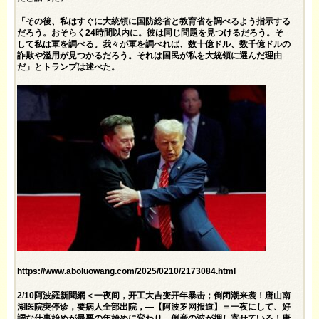
「その後、私はすぐに大統領に国防総省と教育省を調べるよう指示する
だろう。おそらく24時間以内に。彼は同じ問題を見つけるだろう。そ
して私は軍を調べる。我々が軍を調べれば、数十億ドル、数千億ドルの
詐欺や濫用が見つかるだろう。それは国民が私を大統領に選んだ理由
だ」とトランプは述べた。
https://www.aboluowang.com/2025/0210/2173084.html
2/10阿波羅新聞網＜一夜间，开工大吉变开年暴击；倒闭潮来袭！唐山南
湖医院突停诊，要病人全部出院，—【阿波罗网报道】＝一夜にして、好
調な仕事始めが最悪の年始めに変わり、倒産の波が押し寄せている！唐