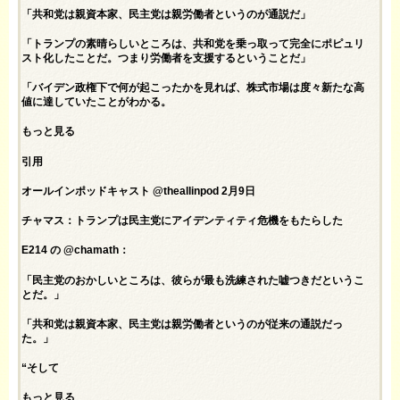
「共和党は親資本家、民主党は親労働者というのが通説だ」
「トランプの素晴らしいところは、共和党を乗っ取って完全にポピュリ
スト化したことだ。つまり労働者を支援するということだ」
「バイデン政権下で何が起こったかを見れば、株式市場は度々新たな高
値に達していたことがわかる。
もっと見る
引用
オールインポッドキャスト @theallinpod 2月9日
チャマス：トランプは民主党にアイデンティティ危機をもたらした
E214 の @chamath：
「民主党のおかしいところは、彼らが最も洗練された嘘つきだというこ
とだ。」
「共和党は親資本家、民主党は親労働者というのが従来の通説だっ
た。」
“そして
もっと見る