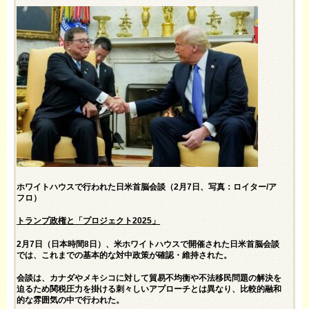
ホワイトハウスで行われた日米首脳会談（2月7日、写真：ロイター/ア
フロ）
トランプ政権と「プロジェクト2025」
2月7日（日本時間8日）、米ホワイトハウスで開催された日米首脳会談
では、これまでの基本的な対中政策が確認・維持された。
会談は、カナダやメキシコに対して貿易不均衡や不法移民問題の解決を
迫るため関税圧力を掛ける刺々しいアプローチとは異なり、比較的融和
的な雰囲気の中で行われた。