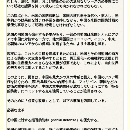
むしろ、選択、規律、および防衛のための適切なリソースの必要性につ
いて明確な認識を持って彼らに立ち向かわなければならない。
この観点から、米国の国防戦略は、米国の核兵器を近代化・拡大し、効
率的かつ効果的な対テロ事業を維持しながら、中国を米国の国防計画の
最優先事項として明確に特定しなければならない。
米国の同盟国も強化する必要があり、一部の同盟国は米国とともにアジ
アで中国に対抗する一方で、他の同盟国はヨーロッパ、イラン、中東、
北朝鮮のロシアからの脅威に対処するためにより主導権を握る。
現実には、これらの目標を達成するためには、米国とその同盟国の両方
による防衛への支出を増やすとともに、再工業化への積極的な支援と同
盟国の生産能力へのさらなる支援が必要であり、これにより、自由世界
の努力を共に拡大することができる。
このように、提言は、中国を最大かつ真の脅威と捉え、中国のアジア覇
権を防ぐため、第1列島線沿いの台湾や日本、フィリピン、韓国などの
防衛の重要性を説き、中国の軍事的冒険が成功しないようにする「拒否
的防衛」にコミットする点を強調していることが注目される。
そのために「必要な改革」として、以下の事項を強調している。
必要な改革
①中国に対する拒否的防御（denial defense）を優先する。
米国の国防計画は、中国、特に台湾の効果的な「拒否的防衛」に焦点を