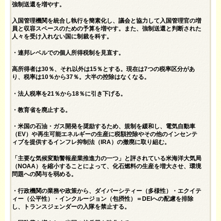
強制送還を増やす。
入国管理機関を統合し執行を簡素化し、議会と協力して入国管理官の増
員と収容スペースのための予算を増やす。また、強制送還と判断された
人々を受け入れない国に制裁を科す。
・連邦レベルでの個人所得税制を見直す。
高所得者は30％、それ以外は15％とする。現在は7つの税率区分があ
り、税率は10％から37％。大半の控除はなくなる。
・法人税率を21％から18％に引き下げる。
・教育省を廃止する。
・米国の石油・ガス開発を奨励するため、規制を緩和し、電気自動車
（EV）や再生可能エネルギーの生産に税額控除やその他のインセンテ
ィブを提供するインフレ抑制法（IRA）の撤廃に取り組む。
「主要な気候変動警報産業推進力の一つ」と評されている米海洋大気局
（NOAA）を縮小することによって、化石燃料の生産を増大させ、環境
問題への関与を弱める。
・行政機関の業務や政策から、ダイバーシティー（多様性）・エクイテ
ィー（公平性）・インクルージョン（包摂性）＝DEIへの配慮を排除
し、トランスジェンダーの入隊を禁止する。