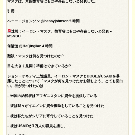
マスクは、米国教育省はもはや存在しないと発表した。
引用
ベニー・ジョンソン @bennyjohnson 5 時間
速報：イーロン・マスク、教育省はもはや存在しないと発表 –
MSNBC
何清漣 @HeQinglian 4 時間
翻訳：マスクは何を見つけたのか?
目を大きく見開く準備はできているか?
ジョン・ケネディ上院議員、イーロン・マスクとDOGEがUSAIDを暴
露したことについて「マスクが何を見つけたかお話しよう。とても面白
い。彼が見つけたのは
– 米国の納税者はアフガニスタンに資金を提供している
– 彼は我々がイエメンに資金援助をしていることを見つけた
– 彼は私たちがシリアに寄付していることを見つけた
– 彼はUSAIDが1万人の職員を擁し、