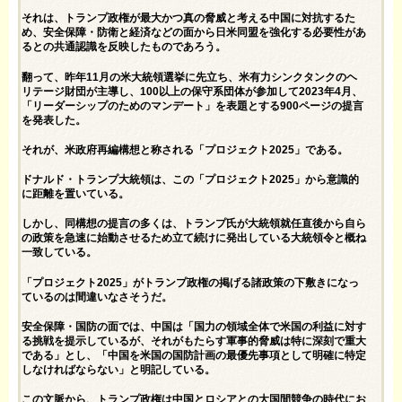
それは、トランプ政権が最大かつ真の脅威と考える中国に対抗するた
め、安全保障・防衛と経済などの面から日米同盟を強化する必要性があ
るとの共通認識を反映したものであろう。
翻って、昨年11月の米大統領選挙に先立ち、米有力シンクタンクのヘ
リテージ財団が主導し、100以上の保守系団体が参加して2023年4月、
「リーダーシップのためのマンデート」を表題とする900ページの提言
を発表した。
それが、米政府再編構想と称される「プロジェクト2025」である。
ドナルド・トランプ大統領は、この「プロジェクト2025」から意識的
に距離を置いている。
しかし、同構想の提言の多くは、トランプ氏が大統領就任直後から自ら
の政策を急速に始動させるため立て続けに発出している大統領令と概ね
一致している。
「プロジェクト2025」がトランプ政権の掲げる諸政策の下敷きになっ
ているのは間違いなさそうだ。
安全保障・国防の面では、中国は「国力の領域全体で米国の利益に対す
る挑戦を提示しているが、それがもたらす軍事的脅威は特に深刻で重大
である」とし、「中国を米国の国防計画の最優先事項として明確に特定
しなければならない」と明記している。
この文脈から、トランプ政権は中国とロシアとの大国間競争の時代にお