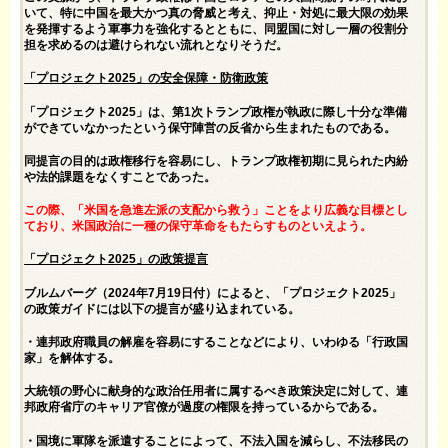
いて、特に中国を最大かつ真の脅威と考え、抑止・対処に最大限の効果
を発揮するよう軍事力を強化するとともに、同盟国に対し一層の役割分
担を求めるのは避けられない流れとなりそうだ。
「プロジェクト2025」の安全保障・防衛政策
「プロジェクト2025」は、第1次トランプ政権が執政に際し十分な準備
ができていなかったという保守陣営の反省から生まれたものである。
同提言の目的は政権移行を容易にし、トランプ政権初期に見られた内紛
や法的課題をなくすことであった。
この際、「米国を急進左派の支配から救う」ことをより広義な目標とし
ており、米国政治に一種の保守革命をもたらすものといえよう。
「プロジェクト2025」の政策提言
ブルムバーグ（2024年7月19日付）によると、「プロジェクト2025」
の政策ガイドには以下の提言が盛り込まれている。
・連邦政府職員の解雇を容易にすることなどにより、いわゆる「行政国
家」を解体する。
大統領の野心に献身的な政治任用者に属するべき政策決定に対して、連
邦政府省庁のキャリア官僚が過度の権限を持っているからである。
・国境に軍隊を派遣することによって、不法入国を減らし、不法移民の