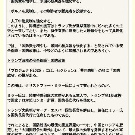
・国防費を増やし、米国の核兵器を強化する。
・ポルノを規制し、その制作者や販売者を投獄する。
・人工中絶規制を強化する。
このように、同構想の提言はトランプ氏が選挙運動中に述べた多くの主
張と一致しており、また、就任直後に連発した大統領令をもって具現化
されているのは明らかである。
では、「国防費を増やし、米国の核兵器を強化する」と記されている安
全保障・国防政策は、今後どのように展開されるのであろうか。
トランプ政権の安全保障・国防政策
「プロジェクト2025 」には、セクション2「共同防衛」の項に「国防
総省」の欄がある。
この欄は、クリストファー・ミラー氏によって書かれたものだ。
ミラー氏は、陸軍特殊部隊の軍歴がある元軍人で、トランプ第1期政権
で国家テロ対策センター所長、国防長官代行を務めた。
トランプ大統領がマーク・エスパー国防長官を解任し、後任にミラー氏
を国防長官代行に任命したものである。
それによると、国防総省の最優の重点課題の一つに、中国とロシアを想
定した「大国間競争の時代において、最大限の効果を発揮するための軍
隊の変革」を挙げ、その上で、「国防総省の方針」を以下のように述べ