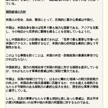
ている。
国防総省の方針
米国人の安全、自由、繁栄にとって、圧倒的に重大な脅威は中国だ。
中国は、米国自身を除けば世界で最も強力な国家である。アジアを支配
し、その地位から世界的に覇権を握ることを目指しているようだ。
もし中国政府がこの目標を達成できれば、「世界で最も重要な市場への
米国のアクセス」を制限するなど、米国の核心的利益を劇的に損なう可
能性がある。
このような事態を防ぐことは、米国の外交・防衛政策の最優先事項でな
ければならない。
中国政府は、国力の領域全体で米国の利益に対する挑戦を提示している
が、それがもたらす軍事的脅威は特に深刻で重大である。
中国は、自国の地域だけでなく、はるかに離れた地域への戦力投射能力
の向上や、米国自身の核兵器備蓄に匹敵するか、それを超える核戦力を
もたらす可能性のある核戦力の劇的な拡大を含む、歴史的な軍事力増強
に着手している。
しかし、北京の軍事がもたらす最も深刻な差し迫った脅威は、西太平洋
の第1列島線沿いの台湾や他の米国の同盟国に対するものである。