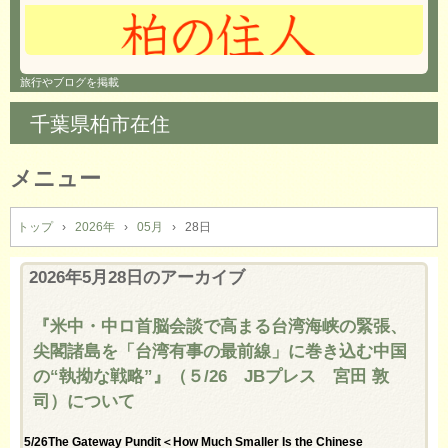
旅行やブログを掲載
千葉県柏市在住
メニュー
コ
ン
トップ
›
2026年
›
05月
›
28日
テ
ン
2026年5月28日
のアーカイブ
ツ
へ
『米中・中ロ首脳会談で高まる台湾海峡の緊張、
ス
尖閣諸島を「台湾有事の最前線」に巻き込む中国
キ
ッ
の“執拗な戦略”』（５/26 JBプレス 宮田 敦
プ
司）について
5/26The Gateway Pundit＜How Much Smaller Is the Chinese