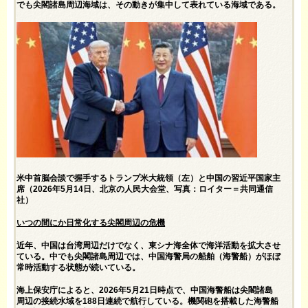
でも尖閣諸島周辺海域は、その動きが集中して表れている海域である。
米中首脳会談で握手するトランプ米大統領（左）と中国の習近平国家主
席（2026年5月14日、北京の人民大会堂、写真：ロイター＝共同通信
社）
いつの間にか日常化する尖閣周辺の危機
近年、中国は台湾周辺だけでなく、東シナ海全体で海洋活動を拡大させ
ている。中でも尖閣諸島周辺では、中国海警局の船舶（海警船）がほぼ
常時活動する状態が続いている。
海上保安庁によると、2026年5月21日時点で、中国海警船は尖閣諸島
周辺の接続水域を188日連続で航行している。機関砲を搭載した海警船