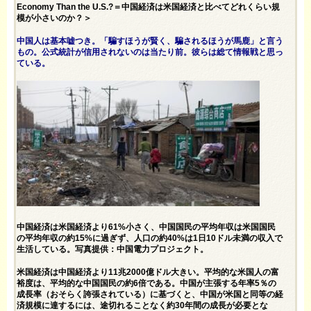
Economy Than the U.S.?＝中国経済は米国経済と比べてどれくらい規
模が小さいのか？＞
中国人は基本嘘つき。「騙すほうが賢く、騙されるほうが馬鹿」と言う
もの。公式統計が信用されないのは当たり前。彼らは総て情報戦と思っ
ている。
中国経済は米国経済より61%小さく、中国国民の平均年収は米国国民
の平均年収の約15%に過ぎず、人口の約40%は1日10ドル未満の収入で
生活している。写真提供：中国電力プロジェクト。
米国経済は中国経済より11兆2000億ドル大きい。平均的な米国人の
富
裕度は、平均的な中国国民の約6倍で
ある。中国が主張する年率5％の
成長率（おそらく誇張されている）に基づくと、中国が米国と同等の経
済規模に達するには、途切れることなく約30年間の成長が必要とな