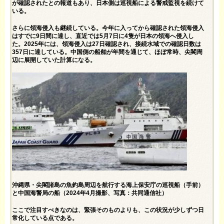
が確認されたとの報道もあり、日本側は巡視船による警戒監視を続けて
いる。
さらに領海侵入も継続している。今年に入ってから確認された領海侵入
はすでに9日間に達し、直近では5月7日に4隻が日本の領海へ侵入し
た。2025年には、領海侵入は27日確認され、接続水域での確認日数は
357日に達している。中国側の船舶が年間を通じて、ほぼ常時、尖閣周
辺に展開していた計算になる。
沖縄県・尖閣諸島の魚釣島周辺を航行する海上保安庁の巡視船（手前）
と中国海警局の船（2024年4月撮影、写真：共同通信社）
ここで注目すべきなのは、緊張そのものよりも、この状況が少しずつ日
常化している点である。