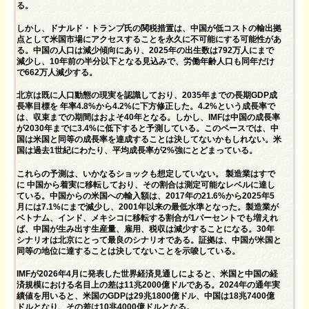
る。
しかし、ドナルド・トランプ氏の関税措置は、中国が低コストの輸出拠
点として米国市場にアクセスすることを永久に不可能にする可能性があ
る。中国の人口は減少傾向にあり、2025年の出生数は792万人にまで
減少し、10年前の半分以下となる見込みで、労働年齢人口も同年だけ
で662万人減少する。
北京は既に人口動態の現実を認識しており、2035年までの長期
GDP成
長率目標を
年率4.8%から4.2%に下方修正した。4.2%という成長率で
は、収束までの期間はおよそ40年となる。しかし、IMFは中国の成長率
が2030年までに3.4%に低下すると予測している。このペースでは、中
国は米国と同等の成長率を達成することは決してないかもしれない。米
国は過去1世紀にわたり、平均成長率が2%強にとどまっている。
これらの予測は、いかなるショックも想定していない。
製造業はすで
に
中国から着実に移転しており、その割合は測定可能なレベルに達し
ている。中国からの米国への輸入額は、2017年の21.6%から2025年5
月には7.1%にまで減少し、2001年以来の最低水準となった。製造業が
ベトナム、インド、メキシコに移転する割合が1パーセントでも増えれ
ば、中国が生み出す生産量、雇用、税収は減少することになる。30年
シナリオは北京にとって最良のシナリオである。証拠は、中国が米国と
同等の地位に達することは決してないことを示唆している。
IMF
が2026年4月に発表した
世界経済見通しによると、米国と中国の経
済規模における名目上の差は11兆2000億ドルである。2024年の通年実
績値を用いると、
米国のGDPは29兆1800億ドル
、中国は18兆7400億
ドル
となり、その差は10兆4000億ドルとなる。