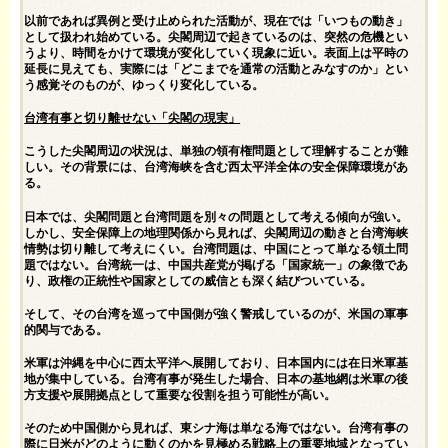
以前であれば異例と受け止められた活動が、現在では「いつもの動き」
として扱われ始めている。尖閣周辺で起きているのは、突然の危機とい
うより、時間をかけて環境が変化していく現象に近い。表面上は平時の
延長に見えても、実際には「どこまでを通常の活動とみなすのか」とい
う感覚そのものが、ゆっくり変化している。
台湾有事と切り離せない「尖閣の現実」
こうした尖閣周辺の状況は、単独の領有権問題として理解することが難
しい。その背景には、台湾海峡を含む西太平洋全体の安全保障環境があ
る。
日本では、尖閣問題と台湾問題を別々の問題として考える傾向が強い。
しかし、安全保障上の地理関係から見れば、尖閣周辺の動きと台湾海峡
情勢は切り離して考えにくい。台湾問題は、中国にとって単なる領土問
題ではない。台湾統一は、中国共産党が掲げる「国家統一」の象徴であ
り、政権の正統性や国家としての威信とも深く結びついている。
そして、その台湾を巡って中国側が強く警戒しているのが、米国の軍事
的関与である。
米軍は沖縄を中心に西太平洋へ展開しており、日本国内には在日米軍基
地が集中している。台湾有事が発生した場合、日本の基地網は米軍の後
方支援や展開拠点として重要な役割を担う可能性が高い。
そのため中国側から見れば、東シナ海は単なる海ではない。台湾有事の
際に日米がどのように動くのかを見極める戦略上の重要地域となってい