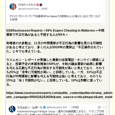
5/26Rasmussen Reports＜59% Expect Cheating in Midterms＝中間
選挙で不正行為があると予想する人が59％＞
有権者の大多数は、11月の中間選挙が不正行為の影響を受ける可能性
があると考えており、多くの人が2020年の選挙は「不正操作されてい
た」と今でも考えている。
ラスムセン・レポートが実施した最新の全国電話・オンライン調査によ
ると、投票予定の米国有権者の59%が、今秋の議会選挙の結果に影響
を与える広範な不正行為が発生する可能性が高いと考えており、そのう
ち25%は「非常に可能性が高い」と回答している。一方、31%は不正
行為が中間選挙に影響を与える可能性は低いと考えており、そのうち
15%は「全く可能性がない」と回答している。10%は判断に迷ってい
る。
https://www.rasmussenreports.com/public_content/politics/trump_admin
utm_campaign=RR05262026DN&utm_source=criticalimpact&utm_mediu