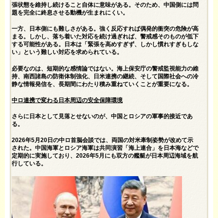
張状態を維持し続けること自体に意味がある。そのため、中国側には問
題を完全に終息させる動機が生まれにくい。
一方、日本側にも難しさがある。強く反応すれば偶発的衝突の危険が高
まる。しかし、落ち着いた対応を続け過ぎれば、警戒感そのものが低下
する可能性がある。日本は「緊張を高めすぎず、しかし慣れすぎもしな
い」という難しい対応を求められている。
必要なのは、短期的な感情論ではない。海上保安庁の警戒監視能力の維
持、南西諸島の防衛体制強化、日米連携の継続、そして国際社会への冷
静な情報発信を、長期間にわたり積み重ねていくことが重要になる。
中ロ連携で変わる日本周辺の安全保障環境
さらに日本として見落とせないのが、中国とロシアの軍事的接近であ
る。
2026年5月20日の中ロ首脳会談では、両国の対米牽制姿勢が改めて示
された。中国海軍とロシア海軍は共同演習「海上連合」を日本海などで
定期的に実施しており、2026年5月にも双方の艦艇が日本周辺海域を航
行している。