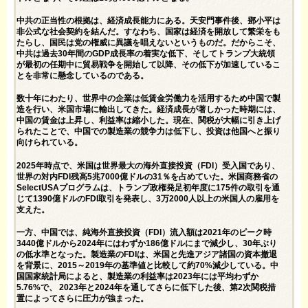
中共の
正当性の根拠は、
経済成長能力にある。天安門事件後、
鄧小平は
非公式な社会契約を結んだ。すなわち、国家は経済を開放して繁栄をも
たらし、国民は
党の権威に異議を唱え
ないというものだ。だからこそ、
中共は過去30年間の
GDP成長率
の着実な低下、そしてトランプ大統領
が最初の任期中に貿易戦争を開始して以降、その低下が加速しているこ
とを非常に懸念しているのである。
数十年にわたり、世界中の企業は低賃金労働力を活用するため中国で製
造を行い、米国市場に輸出してきた。経済成長が著しかった時期には、
中国の賃金は上昇し、利益率は縮小した。現在、関税が大幅に引き上げ
られたことで、中国での製造業の競争力は低下し、投資は他国へと振り
向けられている。
2025年時点で、米国は世界最大の海外直接投資（FDI）受入国であり、
世界の対内FDI残高
5兆7000億ドル
の31％
を占めていた。米国商務省の
SelectUSAプログラムは、
トランプ政権発足初年度に175件の取引を通
じて1390億ドルのFDI取引を発表し、3万2000人以上の米国人の雇用を
支えた。
一方、中国では、
純海外直接投資（FDI）流入額は
2021年のピーク時
3440億ドルから2024年にはわずか186億ドルにまで減少し、30年ぶり
の低水準となった。
製造業のFDIは
、米国と先進アジア諸国の資本撤退
を背景に、2015～2019年の基準値と比較して約70%減少している。中
国国家統計局によると、
製造業の利益率は
2023年には平均わずか
5.76%で、 2023年と2024年を通して
さらに低下し
た後、第2次関税措
置によってさらに圧力が強まった。