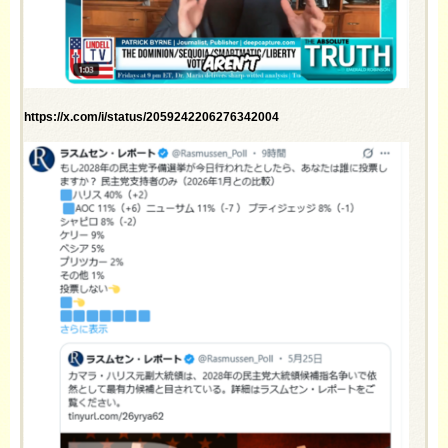
https://x.com/i/status/2059242206276342004