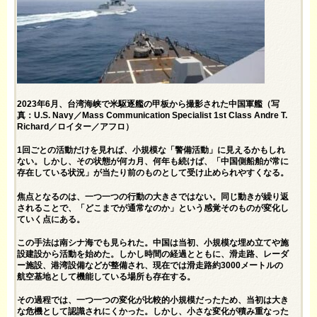
2023年6月、台湾海峡で米駆逐艦の甲板から撮影された中国軍艦（写
真：U.S. Navy／Mass Communication Specialist 1st Class Andre T.
Richard／ロイター／アフロ）
1回ごとの活動だけを見れば、小規模な「警備活動」に見えるかもしれ
ない。しかし、その状態が何カ月、何年も続けば、「中国側船舶が常に
存在している状況」が当たり前のものとして受け止められやすくなる。
焦点となるのは、一つ一つの行動の大きさではない。同じ動きが繰り返
されることで、「どこまでが通常なのか」という感覚そのものが変化し
ていく点にある。
この手法は南シナ海でも見られた。中国は当初、小規模な埋め立てや施
設建設から活動を始めた。しかし時間の経過とともに、滑走路、レーダ
ー施設、港湾設備などが整備され、現在では滑走路約3000メートルの
航空基地として機能している場所も存在する。
その過程では、一つ一つの変化が比較的小規模だったため、当初は大き
な危機として認識されにくかった。しかし、小さな変化が積み重なった