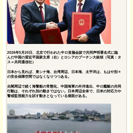
2026年5月20日、北京で行われた中ロ首脳会談で共同声明署名式に臨
んだ中国の習近平国家主席（右）とロシアのプーチン大統領（写真：タ
ス＝共同通信社）
日本から見れば、東シナ海、台湾周辺、日本海、太平洋は、もはや別々
の安全保障空間ではなくなりつつある。
尖閣周辺で続く海警船の常態化、中国海軍の外洋進出、中ロ艦艇の共同
行動は、それぞれ別の動きではない。日本周辺全体で、日米の対応力や
警戒監視能力を試す動きとなっている側面がある。