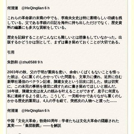
何清漣 @HeQinglian 6ｈ
これらの革命家の末裔の中でも、李南央女史は特に素晴らしい功績を残
している。父である李鋭の日記を海外に持ち出しただけでなく、歴史資
料の編纂にも多大な貢献をしている。
歴史を記録することがこんなにも難しいとは想像もしていなかった。出
版するかどうかは別として、まずは書き留めておくことが大切である。
引用
朱韵和 @zhu0588 9ｈ
2003年の秋、父の于明が重病を患い、余命いくばくもないことを悟っ
た彼は、心に重くのしかかっていた問題を、文章力に優れ、近所に住む
新華社通信のベテラン記者、陳建女史という旧友に託した。彼は切実
に、この未完の事柄を後世に残すために書き留めてほしいと頼んだ。
16年後、陳建女史は友人の頼みを叶えることができず、息子に何度も
私に連絡するよう促した。こうして、一見軽やかでありながら重くのし
かかる歴史的重荷は、4人の手を経て、突然次の人物へと渡った……
何清漣 @HeQinglian 6ｈ
中国「文化大革命」勃発60周年：学者たちは文化大革命の隠蔽された
真実――「集団殺戮」――を解説