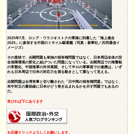
2025年7月、ロシア・ウラジオストクの軍港に到着した「海上連合
2025」に参加する中国のミサイル駆逐艦（写真：新華社／共同通信イ
メージズ）
その意味で、尖閣問題も単独の領有権問題ではなく、日本周辺全体の安
全保障環境の変化と結びついた問題になっている。尖閣周辺での海警船
の常態化、中国海軍の外洋展開、そして中ロの軍事面での連携は、いず
れも日本周辺で日米の対応力を測る動きとして重なって見える。
尖閣問題は台湾有事と切り離された「日中間の領有権問題」ではなく、
米中対立の最前線に日本がどう巻き込まれるかを示す問題でもあるの
だ。
良ければ下にあります
を応援クリックよろしくお願いします。