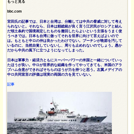
もっと見る
bbc.com
宮田氏の記事では、日本と台湾は、分離しては中共の脅威に対して考え
られないと。それなら、日本は頼総統が良く言う江沢民がロシアと結ん
だ領土条約で国境画定したものを撤回したらよいという主張をうまく使
うべきでは。日本も台湾に倣ってそれを世界に向けて言えばよいので
は。もともと中ロの仲は良かったわけでない。プーチンが晩節を汚して
いるのに、当然自覚していないし、周りも止めれないのでしょう。愚か
だから中共の風下に立つようになってしまった。
日本は軍事力・経済力ともにスーパーパワーの米国と一緒についていっ
たほうが良い。中ロが世界的な組織を作ってやってきても、米国のアラ
ブハム合意ができればそちらのほうが力を持つと思う。左翼メデイアの
中ロ共同宣言の評価は現実の両国の力を見ていない。
記事