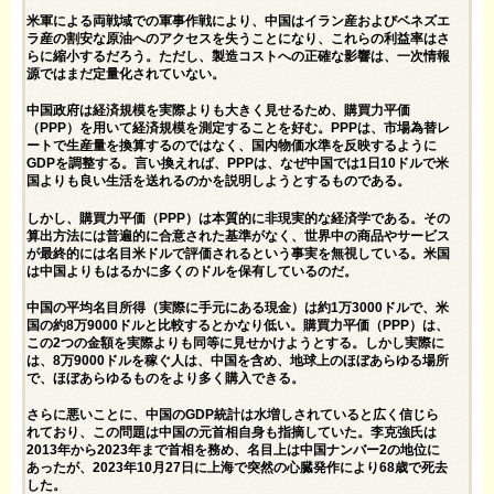
米軍による両戦域での軍事作戦により、中国はイラン産およびベネズエ
ラ産の割安な原油へのアクセスを失うことになり、これらの利益率はさ
らに縮小するだろう。ただし、製造コストへの正確な影響は、一次情報
源ではまだ定量化されていない。
中国政府は経済規模を実際よりも大きく見せるため、購買力平価
（PPP）を用いて経済規模を測定することを好む。PPPは、市場為替レ
ートで生産量を換算するのではなく、国内物価水準を反映するように
GDPを調整する。言い換えれば、PPPは、なぜ中国では1日10ドルで米
国よりも良い生活を送れるのかを説明しようとするものである。
しかし、購買力平価（PPP）は本質的に非現実的な経済学である。その
算出方法には普遍的に合意された基準がなく、世界中の商品やサービス
が最終的には名目米ドルで評価されるという事実を無視している。米国
は中国よりもはるかに多くのドルを保有しているのだ。
中国の平均名目所得（実際に手元にある現金）は約1万3000ドルで、米
国の約8万9000ドルと比較するとかなり低い。購買力平価（PPP）は、
この2つの金額を実際よりも同等に見せかけようとする。しかし実際に
は、8万9000ドルを稼ぐ人は、中国を含め、地球上のほぼあらゆる場所
で、ほぼあらゆるものをより多く購入できる。
さらに悪いことに、中国のGDP統計は水増しされていると広く信じら
れており、この問題は中国の元首相自身も指摘していた。李克強氏は
2013年から2023年まで
首相を務め
、名目上は中国ナンバー2の地位に
あったが、2023年10月27日に上海で突然の心臓発作により68歳で死去
した。