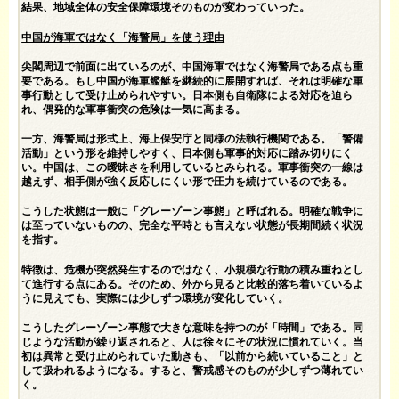
結果、地域全体の安全保障環境そのものが変わっていった。
中国が海軍ではなく「海警局」を使う理由
尖閣周辺で前面に出ているのが、中国海軍ではなく海警局である点も重
要である。もし中国が海軍艦艇を継続的に展開すれば、それは明確な軍
事行動として受け止められやすい。日本側も自衛隊による対応を迫ら
れ、偶発的な軍事衝突の危険は一気に高まる。
一方、海警局は形式上、海上保安庁と同様の法執行機関である。「警備
活動」という形を維持しやすく、日本側も軍事的対応に踏み切りにく
い。中国は、この曖昧さを利用しているとみられる。軍事衝突の一線は
越えず、相手側が強く反応しにくい形で圧力を続けているのである。
こうした状態は一般に「グレーゾーン事態」と呼ばれる。明確な戦争に
は至っていないものの、完全な平時とも言えない状態が長期間続く状況
を指す。
特徴は、危機が突然発生するのではなく、小規模な行動の積み重ねとし
て進行する点にある。そのため、外から見ると比較的落ち着いているよ
うに見えても、実際には少しずつ環境が変化していく。
こうしたグレーゾーン事態で大きな意味を持つのが「時間」である。同
じような活動が繰り返されると、人は徐々にその状況に慣れていく。当
初は異常と受け止められていた動きも、「以前から続いていること」と
して扱われるようになる。すると、警戒感そのものが少しずつ薄れてい
く。