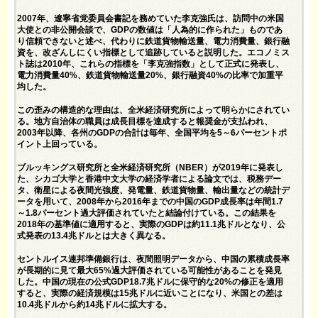
2007年、遼寧省党委員会書記を務めていた李克強氏は、訪問中の米国
大使との非公開会談で、
GDPの数値は
「人為的に作られた」ものであ
り信頼できないと述べ、代わりに鉄道貨物輸送量、
電力消費量
、銀行融
資を、改ざんしにくい指標として追跡していると説明した。エコノミス
ト誌は2010年、これらの指標を「李克強指数」として正式に発表し、
電力消費量40%
、鉄道貨物輸送量20%、銀行融資40%の比率で加重平
均した。
この歪みの構造的な理由は、全米経済研究所によって明らかにされてい
る。地方自治体の職員は成長目標を達成すると報奨金が支払われ、
2003年以降、各州のGDPの合計は毎年、全国平均を5～6パーセントポ
イント上回っている。
ブルッキングス研究所と全米経済研究所
（NBER）が2019年に発表し
た、
シカゴ大学
と香港中文大学の経済学者による論文では、税務デー
タ、衛星による夜間光強度、発電量、鉄道貨物量、輸出量などの統計デ
ータを用いて、2008年から2016年までの中国のGDP成長率は
年間
1.7
～1.8パーセント
過大評価されていた
と結論付けている。この結果を
2018年の基準値に適用すると、実際のGDPは約
11.1兆ドル
となり、公
式発表の13.4兆ドルとは大きく異なる。
セントルイス連邦
準備銀行は
、夜間照明データから、中国の累積成長率
が長期的に見て最大65%過大評価されている可能性があることを発見
した。中国の現在の公式GDP18.7兆ドルに保守的な20%の修正を適用
すると、実際の経済規模は15兆ドルに近いことになり、米国との差は
10.4兆ドルから約14兆ドルに拡大する。