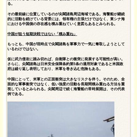
る。
その最前線に位置しているのが尖閣諸島周辺海域である。海警船が継続
的に活動を続けている背景には、領有権の主張だけではなく、東シナ海
における中国側の存在感を積み重ねていく意図もあるとみられる。
中国が狙う短期決戦ではない「積み重ね」
もっとも、中国が現時点で尖閣諸島を軍事力で一気に奪取しようとして
いるわけではない。
仮に武力侵攻に踏み切れば、自衛隊との衝突に発展する可能性が高い。
さらに、尖閣諸島は日米安全保障条約第5条の適用対象であると米国政
府は繰り返し表明しており、米軍を巻き込む危険もある。
中国にとって、米軍との正面衝突は大きなリスクを伴う。そのため、全
面的な軍事衝突ではなく、低い強度の活動を長期間積み重ねる方法を重
視しているとみられる。尖閣周辺で続く海警船の常時展開は、その代表
例である。