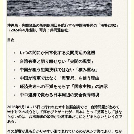
沖縄県・尖閣諸島の魚釣島周辺を航行する中国海警局の「海警2302」
（2024年4月撮影、写真：共同通信社）
目次
いつの間にか日常化する尖閣周辺の危機
台湾有事と切り離せない「尖閣の現実」
中国が狙う短期決戦ではない「積み重ね」
中国が海軍ではなく「海警局」を使う理由
経済失速への不満をそらす「国家主権」の誇示
中ロ連携で変わる日本周辺の安全保障環境
2026年5月14～15日に行われた米中首脳会談では、台湾問題が改めて
米中対立の核心として浮かび上がったが、日本にとって見落としてはな
らないのは、台湾海峡の緊張が台湾本島だけにとどまらないという点で
ある。
その影響が最も分かりやすい形で表れているのが東シナ海であり、なか