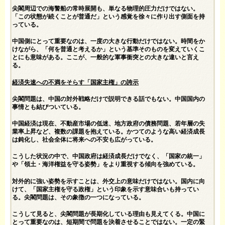
尖閣周辺での海警船の常時展開も、単なる物理的圧力だけではない。
「この状態が続くことが普通だ」という感覚を徐々に作り出す側面を持
っている。
中国側にとって重要なのは、一度の大きな行動だけではない。時間をか
けながら、「何を普通と考えるか」という基準そのものを変えていくこ
とにも意味がある。ここが、一般的な軍事衝突との大きな違いと言え
る。
経済失速への不満をそらす「国家主権」の誇示
尖閣問題は、中国の対外戦略だけで説明できる話でもない。中国国内の
事情とも結びついている。
中国経済は現在、不動産市場の低迷、地方政府の債務問題、若年層の失
業率上昇など、複数の課題を抱えている。かつてのような高い経済成長
は鈍化し、社会全体に将来への不安も広がっている。
こうした状況の中で、中国政府は経済成長だけでなく、「国家の統一」
や「領土・海洋権益を守る姿勢」をより重視する傾向を強めている。
対外的に強い姿勢を示すことは、外交上の意味だけではない。国内に向
けて、「国家主権を守る政権」という印象を示す意味合いも持ってい
る。尖閣問題は、その象徴の一つになっている。
こうして見ると、尖閣問題が長期化している理由も見えてくる。中国に
とって重要なのは、短期間で問題を決着させることではない。一定の緊