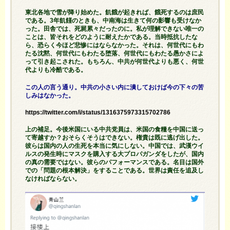
東北各地で雪が降り始めた。飢餓が起きれば、餓死するのは庶民
である。3年飢饉のときも、中南海は生きて何の影響も受けなか
った。田舎では、死屍累々だったのに。私が理解できない唯一の
ことは、皆それをどのように耐えたかである。当時抵抗したな
ら、恐らく今ほど悲惨にはならなかった。それは、何世代にもわ
たる沈黙、何世代にもわたる堕落、何世代にもわたる愚かさによ
って引き起こされた。もちろん、中共が何世代よりも悪く、何世
代よりも冷酷である。
この人の言う通り。中共の小さい内に潰しておけば今の下々の苦
しみはなかった。
https://twitter.com/i/status/1316375973315702786
上の補足。今後米国にいる中共党員は、米国の食糧を中国に送っ
て寄越すか？おそらくそうはできない。権貴は既に逃げ出した。
彼らは国内の人の生死を本当に気にしない。中国では、武漢ウイ
ルスの発生時にマスクを購入する大プロパガンダをしたが、国内
の真の需要ではない。彼らのパフォーマンスである。名目は国外
での「問題の根本解決」をすることである。世界は責任を追及し
なければならない。