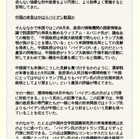
劣らない強硬な対中政策をより円滑に、より効率よく実施すると
言明してきた。
中国の本音はやはりバイデン歓迎か
そんななかで米国ではこの8月末、政府の情報機関の国家情報会
議で防諜部門の局長を務めるウィリアム・エバニナ氏が、議会あ
ての報告で、「中国政府は米国大統領選で明らかにトランプ大統
領が負けることを望んでいる」という米国情報当局としての見解
を発表した。中国政府はやはり「バイデンびいき」なのだという
趣旨の同報告は、中国政府がトランプ大統領の予測不能の言動に
対してきわめて強い懸念や忌避を感じていると指摘していた。
中国側でも米側のこうした見解を裏づけするかのように、選挙戦
が本番を迎えた9月以降、政府系の人民日報や環球時報で「中国
にとってはやはりトランプ氏よりもバイデン氏の方が次期米国大
統領としてより望ましい」という趣旨の評論が増えてきた。
その一例が、環球時報の9月中旬の「バイデン氏の方がより円滑
に対処できる」という見出しの記事である。この記事では、中国
側の政府系の専門家たちが一様に今後の対米関係ではトランプ氏
よりもバイデン氏が中国にとってより好ましいという見解を述べ
ていることを伝えていた。
そのなかで、たとえば中国外交学院国際研究所の李海東教授は次
のように述べていた。「バイデン氏の方がトランプ氏よりずっと
円滑に対応できる。この点は国際的なコンセンサスだともいえよ
う。中国にとっては、バイデン氏がオバマ政権時代の副大統領で