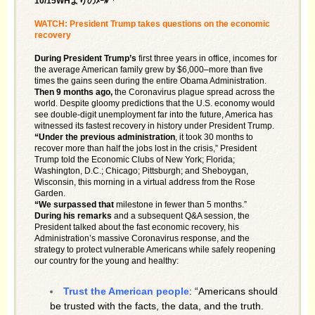
10/15WHよりのﾒｰﾙ「
WATCH: President Trump takes questions on the economic
recovery
During President Trump’s
first three years in office, incomes for
the average American family grew by $6,000–more than five
times the gains seen during the entire Obama Administration.
Then 9 months ago,
the Coronavirus plague spread across the
world. Despite gloomy predictions that the U.S. economy would
see double-digit unemployment far into the future, America has
witnessed its fastest recovery in history under President Trump.
“Under the previous administration
, it took 30 months to
recover more than half the jobs lost in the crisis,” President
Trump told the Economic Clubs of New York; Florida;
Washington, D.C.; Chicago; Pittsburgh; and Sheboygan,
Wisconsin, this morning in a virtual address from the Rose
Garden.
“We surpassed that
milestone in fewer than 5 months.”
During his remarks
and a subsequent Q&A session, the
President talked about the fast economic recovery, his
Administration’s massive Coronavirus response, and the
strategy to protect vulnerable Americans while safely reopening
our country for the young and healthy:
Trust the American people
: “Americans should
be trusted with the facts, the data, and the truth.