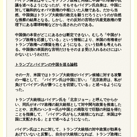
バイデン陣営は今でこそトランプ政権と同様に中国への非難や抗
議を述べるようになったが、そもそもバイデン氏自身は、中国に
対して融和的なオバマ政権の中枢にいた人物である。だから当
然、中国側はトランプ大統領の敗北を願うだろうというのが自然
な推察の結果となる。しかし、その反対の言明が共産党政権の管
理下にある環球時報などから流されたのである。
中国側の本音がどこにあるかは断定できない。むしろ「中国がト
ランプ政権を応援している」という情報により、米国の有権者が
トランプ政権への懐疑を抱くようになる、という効果も考えられ
る。中国側の表面的な言明だけをそのまま受け入れるわけにはい
かないというわけだ。
トランプとバイデンの中国を巡る論戦
その一方、米国ではトランプ大統領がバイデン候補に対する攻撃
の一端として、「バイデン氏は中国に甘い」「北京政府は、私が
負けてバイデン氏が勝つことを切望している」と述べるようにな
った。
トランプ大統領はバイデン氏を「北京ジョー」と呼んでからか
い、同氏がオバマ政権の副大統領として対中関与政策を推進した
ことや、次男のハンター氏が中国との商取引で巨額の利益を得た
ことを指摘して、「バイデン氏がもし大統領になれば、米国は中
国に支配される」とまで述べるようになった。
バイデン氏はこれに対して、トランプ大統領の対中政策が効果を
あげていないと反撃し、自分が大統領になれば、トランプ政権に