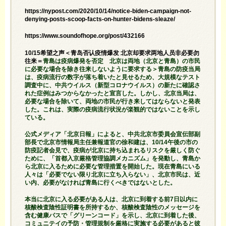
https://nypost.com/2020/10/14/notice-biden-campaign-not-
denying-posts-scoop-facts-on-hunter-bidens-sleaze/
https://www.soundofhope.org/post/432166
10/15希望之声＜青岛否认疫情爆发 北京却要求两地人员非必要勿
往来＝
青島は疫病爆発を否定 北京は両地（北京と青島）の市民
に必要な場合を除き往来しないように要求する＞青島の防疫当局
は、疫病流行の数字が落ち着いたと見せるため、大規模なテスト
調査中に、中共ウイルス（新型コロナウイルス）の新たに確認さ
れた症例はみつからなかったと宣言した。しかし、北京当局は、
必要な場合を除いて、両地の市民が行き来してはならないと発表
した。これは、実際の疫病流行状況が楽観的ではないことを示し
ている。
公式メディア「北京日報」によると、中共北京市委員会宣伝部副
部長で北京市情報局主任兼報道官の徐和建は、10/14午後の市の
防疫記者会見で、疫病が北京に持ち込まれるリスクを厳しく防ぐ
ために、「首都入京厳格管理協調メカニズム」を発動し、青島か
ら北京に入るために必要な管理措置を開始した。現在青島にいる
人々は「必要でない限り北京に立ち入らない」、北京市民は、近
い内、必要がなければ青島に行くべきではないとした。
本当に北京に入る必要がある人は、北京に到着する前7日以内に
核酸検査陰性証明書を所持するか、核酸検査陰性のメッセージを
含む健康パスで「グリーンコード」を示し、北京に到着した後、
コミュニテイの予防・管理規制を厳格に実施する必要があると彼