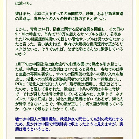
は述べた。
彼はまた、北京に入るすべての民間航空、鉄道、および高速道路
の通路は、青島からの人々の検査に協力すると述べた。
しかし、青島は14日、防疫に関する記者会見を開催し、その日の
9：30の時点で、市内で750万を超えるサンプルを採り、公表さ
れた12の確認症例を除いて新しい陽性サンプルは見つからなかっ
たと言った。言い換えれば、市内で大規模な疫病流行が広がるリ
スクはないと。そうであれば、なぜ北京はそんなに緊張している
のか？
3月下旬に中国経済は疫病流行で打撃を受けて懸念を引き起こし
た後、中共は、新たな症例はゼロであると発表し、各地での仕事
と生産の再開を要求し、すべての国際便の北京への乗り入れを禁
止し、湖北への出張者と家族訪問者の北京帰京を一律禁止にし、
RFIに「湖北人は北京に入らず、飛行機は迂回し、北京はどうし
たのか」と題して書かれた。報道は、中共の表現は非常に奇妙
で、それが発した信号は矛盾していると述べた。文章中で、ネチ
ズンの「秀才江湖」は、湖北の新規患者はゼロであるが、湖北人
が帰京できないことで、何の話が正しく、何の話が間違っている
か、心の中で最もよく分かっている。
嘘つき中国人の面目躍如。武漢肺炎で死亡しても別の病気にする
ため、見かけは中国で武漢肺炎は収まったように見えますが、実
態は違うということ。