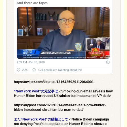
https://twitter.com/i/status/1316425929112064001
“New York Post”の元記事は
＜Smoking-gun email reveals how
Hunter Biden introduced Ukrainian businessman to VP dad＞
https://nypost.com/2020/10/14/email-reveals-how-hunter-
biden-introduced-ukrainian-biz-man-to-dad/
また“New York Post”の続報として
＜Notice Biden campaign
not denying Post’s scoop facts on Hunter Biden’s sleaze＞