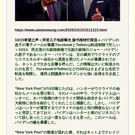
https://www.aboluowang.com/2020/1015/1512115.html
10/15希望之声＜拜登儿子电邮曝光 脸书推特忙限流＝
バイデンの
息子の電子メールが暴露
FacebookとTwitterは転送制限で忙しい
＞10/14、民主党の大統領候補で元副大統領のジョー・バイデン
の息子であるハンター・バイデンは、父の威光でウクライナのブ
リスマエネルギー会社から恩恵を受けたメールが暴露されてか
ら、ネット上で大きな反響を呼んだ。この情報は大いに転送され
たのを見て、FacebookやTwitterなどのSNSはさまざまな名目で
転送を制限し、連邦上院議員やネチズンから強い反発を引き起こ
した。
“New York Post”が14日報じたのは、ハンターがウクライナの会
社からメールを受け取り、そのメールの中で、ウクライナ人はハ
ンターに、オバマ政権の米ウクライナ関係を担当するバイデン副
大統領に自分を紹介してくれたことに感謝した。しかし、バイデ
ンはハンターが運営するウクライナの会社と何の関係もないとず
っと否定してきており、バイデンはハンターと彼のビジネスにつ
いて話し合ったことは一度もないとさえ言った。このメールは、
バイデンの嘘を暴露した。
“New York Post”の報道が流れた後、それはネット上でクレイジ