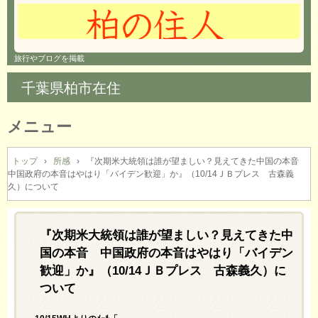
旅行やブログを掲載
千葉県柏市在住
メニュー
コ
ン
トップ
›
所感
›
『次期米大統領は誰が望ましい？見えてきた中国の本音
中国政府の本音はやはり「バイデン歓迎」か』（10/14ＪＢプレス 古森義
テ
久）について
ン
ツ
へ
『次期米大統領は誰が望ましい？見えてきた中
ス
キ
国の本音 中国政府の本音はやはり「バイデン
ッ
歓迎」か』（10/14ＪＢプレス 古森義久）に
プ
ついて