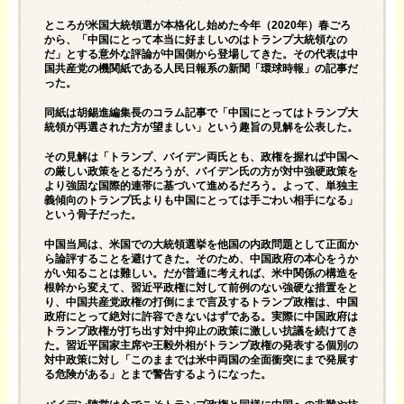
ところが米国大統領選が本格化し始めた今年（2020年）春ごろ
から、「中国にとって本当に好ましいのはトランプ大統領なの
だ」とする意外な評論が中国側から登場してきた。その代表は中
国共産党の機関紙である人民日報系の新聞「環球時報」の記事だ
った。
同紙は胡錫進編集長のコラム記事で「中国にとってはトランプ大
統領が再選された方が望ましい」という趣旨の見解を公表した。
その見解は「トランプ、バイデン両氏とも、政権を握れば中国へ
の厳しい政策をとるだろうが、バイデン氏の方が対中強硬政策を
より強固な国際的連帯に基づいて進めるだろう。よって、単独主
義傾向のトランプ氏よりも中国にとっては手ごわい相手になる」
という骨子だった。
中国当局は、米国での大統領選挙を他国の内政問題として正面か
ら論評することを避けてきた。そのため、中国政府の本心をうか
がい知ることは難しい。だが普通に考えれば、米中関係の構造を
根幹から変えて、習近平政権に対して前例のない強硬な措置をと
り、中国共産党政権の打倒にまで言及するトランプ政権は、中国
政府にとって絶対に許容できないはずである。実際に中国政府は
トランプ政権が打ち出す対中抑止の政策に激しい抗議を続けてき
た。習近平国家主席や王毅外相がトランプ政権の発表する個別の
対中政策に対し「このままでは米中両国の全面衝突にまで発展す
る危険がある」とまで警告するようになった。