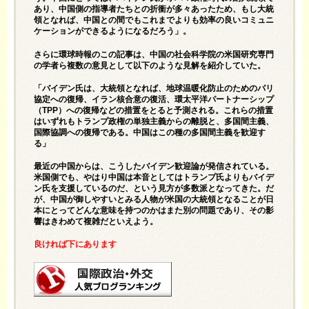
あり、中国側の指導者たちとの折衝が多々あったため、もし大統
領となれば、中国との間でもこれまでよりも効率の良いコミュニ
ケーションができるようになるだろう」。
さらに環球時報のこの記事は、中国の社会科学院の米国研究専門
の学者ら複数の意見として以下のような見解を紹介していた。
「バイデン氏は、大統領となれば、地球温暖化防止のためのパリ
協定への復帰、イラン核合意の復活、環太平洋パートナーシップ
（TPP）への復帰などの措置をとると予測される。これらの措置
はいずれもトランプ政権の単独主義からの離脱と、多国間主義、
国際協調への復帰である。中国はこの種の多国間主義を歓迎す
る」
最近の中国からは、こうしたバイデン歓迎論が発信されている。
米国側でも、やはり中国は本音としてはトランプ氏よりもバイデ
ン氏を支援しているのだ、という見方が多数派となってきた。だ
が、中国が御しやすいとみる人物が米国の大統領となることが日
本にとってどんな意味を持つのかはまた別の問題であり、その影
響はきわめて複雑だといえよう。
良ければ下にあります