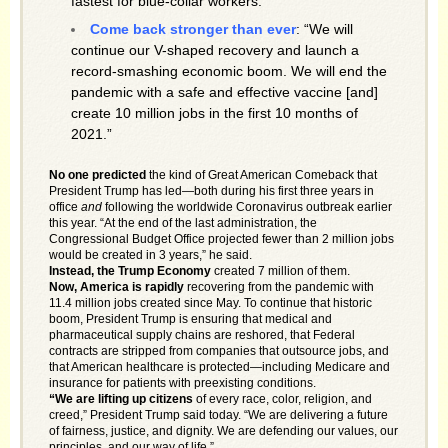
fastest for blue-collar workers.”
Come back stronger than ever
: “We will
continue our V-shaped recovery and launch a
record-smashing economic boom. We will end the
pandemic with a safe and effective vaccine [and]
create 10 million jobs in the first 10 months of
2021.”
No one predicted
the kind of Great American Comeback that
President Trump has led—both during his first three years in
office
and
following the worldwide Coronavirus outbreak earlier
this year. “At the end of the last administration, the
Congressional Budget Office projected fewer than 2 million jobs
would be created in 3 years,” he said.
Instead, the Trump Economy
created 7 million of them.
Now, America is rapidly
recovering from the pandemic with
11.4 million jobs created since May. To continue that historic
boom, President Trump is ensuring that medical and
pharmaceutical supply chains are reshored, that Federal
contracts are stripped from companies that outsource jobs, and
that American healthcare is protected—including Medicare and
insurance for patients with preexisting conditions.
“We are lifting up citizens
of every race, color, religion, and
creed,” President Trump said today. “We are delivering a future
of fairness, justice, and dignity. We are defending our values, our
principles, and our way of life.”