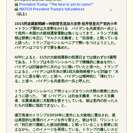
President Trump: “The best is yet to come!”
WATCH President Trump’s full address
」
（以上）
10/15阿波羅新聞網＜特朗普竞选加大攻势 批拜登是共产党的小卒
＝
トランプ選対は大攻勢をかける バイデンを共産党の一兵とし
て批判＞米国の大統領選挙運動は熱くなってきて、トランプ大統
領は群衆に今正に「マルクス主義者」と「狂信者」と戦っている
と語った。トランプはペンシルベニアで勢いをつけようとした。
バイデンはフロリダで票を集めた。
AFPによると、11/3の大統領選挙の投票日までは後わずか3週間
である。トランプは今日ペンシルベニアで積極的に集会を行い、
バイデンは討論会中に犬のように喘いでいたと述べた。トランプ
によると、バイデンは9月末の第1回大統領候補テレビ討論で「犬
のように息を喘いだ」と述べ、バイデンは精神的に「壊れてい
る」と述べ、バイデンを共産党の一兵と呼んだ。
トランプはペンシルベニア州ジョンズタウンの大勢の群衆に次の
ように語った。「彼（バイデン）は社会主義者、マルクス主義
者、左翼過激派に支配権を渡そうしている。彼は党内の狂った人
たちの活動に抵抗できない」と。
億万長者のトランプが2016年に意外にも大統領に選出され、彼
は典型的な政壇のイメージを作り変えた。彼は今日、ワシントン
の「利己的で腐敗した政治的階級」と戦っていることを群衆に伝
えながら、このイメージを再現している。トランプの激しいスピ