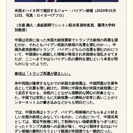
米国オハイオ州で遊説するジョー・バイデン候補（2020年10月
12日、写真：ロイター/アフロ）
（古森 義久：産経新聞ワシントン駐在客員特派員、麗澤大学特
別教授）
中国は目前に迫った米国大統領選挙でトランプ大統領の再選を望
むのか、それともバイデン前副大統領の当選を望むのか──。中
国共産党政権がトランプ、バイデンどちらの当選を望むのかにつ
いて、中国側から錯綜した情報が発信され米国側を混乱させてき
たが、ここへきてやはりバイデン氏の勝利を望むという本音が明
らかになったようだ。
春頃は「トランプ再選が望ましい」
米中両国が激突するなかでの米国大統領選は、中国問題が主要争
点として比重を増し続けた。同時に中国当局が米国大統領選にど
う反応するかも、当然のことながら国際的な関心の対象となっ
た。中国では官民ともに大統領選への興味が非常に高いことがイ
ンターネット上の書き込みなどからも明白だった。
では、中国当局はトランプ、バイデン両候補のどちらをより好ま
しい次期大統領とみなしているのか。この点について、中国当局
としては、習近平政権に対して前例のない強硬措置をつぎつぎに
とったトランプ大統領への反発が強く、やはり期待するのはバイ
デン候補の勝利だろうという観測が米国側でも一般的だった。