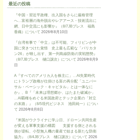
最近の投稿
『中国・習近平政権、出入国をさらに厳格管理
へ…富裕層の海外脱出やレアアース・技術流出に
網、日中交流にも影響か』（8/7JBプレス 福島
香織）について
2026年8月10日
『台湾有事で「中立」は不可能、フィリピンが中
国に突きつけた覚悟 史上最も広範な「バリカタ
ン26」が映し出す、第一列島線防衛の実戦態勢』
（8/7JBプレス 樋口譲次）について
2026年8月9
日
A『すべてのアメリカ人を株主に」…AI失業時代
にトランプ政権が仕掛ける富の再分配「ユニバー
サル・ベーシック・キャピタル」とは一体なに
か』、B『「未来は理想郷か、はたまた破滅か」
…AI覇権をめぐる米国政府とテック企業の「対立
の末路」』（8/5現代ビジネス 池田純一）につい
て
2026年8月8日
『米国がウクライナに学ぶ日、ドローン共同生産
が変える軍事支援の構図 支援する側とされる
側が逆転、小型無人機の量産で始まる新たな防衛
協力』（8/4JBプレス 樋口譲次）について
2026