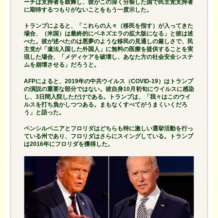
ーチは支持者を鼓舞し、彼がこの深く分裂した国で民主党支持者
に期待するつもりがないことをもう一度示した。
トランプによると、「これらの人々（移民を指す）が入ってきた
場合、（米国）は最終的にベネズエラの拡大版になる」と彼は述
べた。彼が述べたのは悪夢のような移民の見通しの厳しさで、民
主党が「違法入国した外国人」に無料の医療を提供することを実
現した場合、「メディケアを破壊し、あなた方の社会安全システ
ムを崩壊させる」だろうと。
AFPによると、2019年の中共ウイルス（COVID-19）はトランプ
の演説の重要な部分ではない。彼自身10月初旬にウイルスに感染
し、3日間入院しただけである。トランプは、「我々はこのウイ
ルスを打ち負かしつつある。まもなくすべてがうまくいくだろ
う」と語った。
ペンシルベニアとフロリダはどちらも特に激しい選挙活動を行っ
ている州であり、フロリダはさらにスイングしている。トランプ
は2016年にフロリダを獲得した。