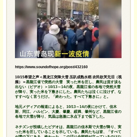
https://www.soundofhope.org/post/432160
10/15希望之声＜黑龙江突降大雪 压趴成熟水稻 农民欲哭无泪（视
频）＝
黒龍江省で突然の大雪 実った米を圧し、農民は流す涙も
出ない（ビデオ）＞10/13～14の夜、黒龍江省の各地で突然大雪
が降り、実った米を下敷きにした。農民たちは泣くに泣けず、な
すすべなく言うだけ。「終わった。すべて下敷きに」と。
地元メディアの報道によると、10/13～14の夜にかけて、佳木
斯、同江、ハルビン、大慶、肇慶、綏満、肇州など、黒龍江省の
各地で大雪が降り、気温は急激に氷点下まで低下した。
ネチズンが投稿したビデオは、黒龍江の佳木斯で大雪が降り、実
った米を圧していることを示している。農民たちは皆、「すべて
が雪の下にある。終わった、この辺り全部稲が立っているのはな