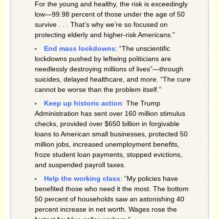
For the young and healthy, the risk is exceedingly
low—99.98 percent of those under the age of 50
survive . . . That’s why we’re so focused on
protecting elderly and higher-risk Americans.”
End mass lockdowns
: “The unscientific
lockdowns pushed by leftwing politicians are
needlessly destroying millions of lives”—through
suicides, delayed healthcare, and more. “The cure
cannot be worse than the problem itself.”
Keep up historic action
:
The Trump
Administration has sent over 160 million stimulus
checks, provided over $650 billion in forgivable
loans to American small businesses, protected 50
million jobs, increased unemployment benefits,
froze student loan payments, stopped evictions,
and suspended payroll taxes.
Help the working class
: “My policies have
benefited those who need it the most. The bottom
50 percent of households saw an astonishing 40
percent increase in net worth. Wages rose the