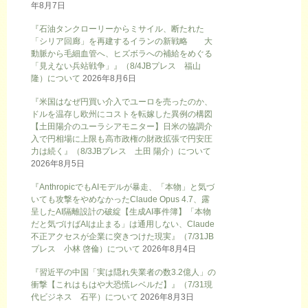
年8月7日
『石油タンクローリーからミサイル、断たれた
「シリア回廊」を再建するイランの新戦略 大
動脈から毛細血管へ、ヒズボラへの補給をめぐる
「見えない兵站戦争」』（8/4JBプレス 福山
隆）について
2026年8月6日
『米国はなぜ円買い介入でユーロを売ったのか、
ドルを温存し欧州にコストを転嫁した異例の構図
【土田陽介のユーラシアモニター】日米の協調介
入で円相場に上限も高市政権の財政拡張で円安圧
力は続く』（8/3JBプレス 土田 陽介）について
2026年8月5日
『AnthropicでもAIモデルが暴走、「本物」と気づ
いても攻撃をやめなかったClaude Opus 4.7、露
呈したAI隔離設計の破綻【生成AI事件簿】「本物
だと気づけばAIは止まる」は通用しない、Claude
不正アクセスが企業に突きつけた現実』（7/31JB
プレス 小林 啓倫）について
2026年8月4日
『習近平の中国「実は隠れ失業者の数3.2億人」の
衝撃【これはもはや大恐慌レベルだ】』（7/31現
代ビジネス 石平）について
2026年8月3日