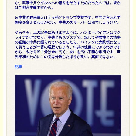
か、武漢中共ウイルスへの怒りをそらすためだったのでは。彼ら
はご都合主義ですから。
反中共の在米華人は元々殆どトランプ支持です。中共に言われて
態度を変えるわけがない。中共のスリーパーは別でしょうけど。
そもそも、上の記事にありますように、ハンターバイデンはウク
ライナだけでなく、中共ともズブズブで、況してや女性との情事
の証拠が中共に握られているとしたら、バイデンに大統領になっ
て貰うことが一番の理想でしょう。中共の傀儡にできるわけです
から。やはり民主党は金に汚く、女にも汚い下種な集団です。世
界平和のためにこの党は分裂したほうが良い。真面ではない。
記事