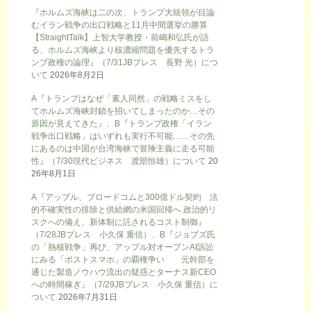
『ホルムズ海峡は二の次、トランプ大統領が目論
むイラン戦争の出口戦略と11月中間選挙の勝算
【StraightTalk】上智大学教授・前嶋和弘氏が語
る、ホルムズ海峡より核濃縮問題を優先するトラ
ンプ政権の論理』（7/31JBプレス 長野 光）につ
いて
2026年8月2日
A『トランプはなぜ「素人同然」の戦略ミスをし
てホルムズ海峡封鎖を招いてしまったのか…その
原因が見えてきた』、B『トランプ政権「イラン
戦争出口戦略」はいずれも実行不可能……その先
にあるのは中国が台湾海峡で冒険主義に走る可能
性』（7/30現代ビジネス 渡部恒雄）について
20
26年8月1日
A『アップル、ブロードコムと300億ドル契約 法
的不確実性の排除と供給網の米国回帰へ 政治的リ
スクへの備え、新体制に託されるコスト制御』
（7/28JBプレス 小久保 重信）、B『ジョブズ氏
の「熱核戦争」再び、アップル対オープンAI訴訟
にみる「ポストスマホ」の覇権争い 元幹部を
通じた製造ノウハウ流出の疑惑とターナス新CEO
への時間稼ぎ』（7/29JBプレス 小久保 重信）に
ついて
2026年7月31日