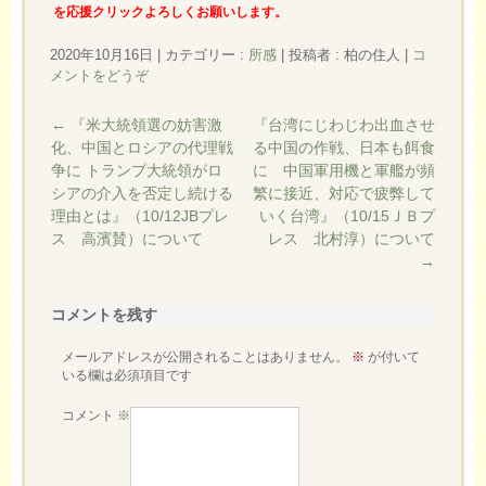
を応援クリックよろしくお願いします。
2020年10月16日
|
カテゴリー :
所感
|
投稿者 : 柏の住人
|
コ
メントをどうぞ
←
『米大統領選の妨害激
『台湾にじわじわ出血させ
化、中国とロシアの代理戦
る中国の作戦、日本も餌食
争に トランプ大統領がロ
に 中国軍用機と軍艦が頻
シアの介入を否定し続ける
繁に接近、対応で疲弊して
理由とは』（10/12JBプレ
いく台湾』（10/15ＪＢプ
ス 高濱賛）について
レス 北村淳）について
→
コメントを残す
メールアドレスが公開されることはありません。
※
が付いて
いる欄は必須項目です
コメント
※