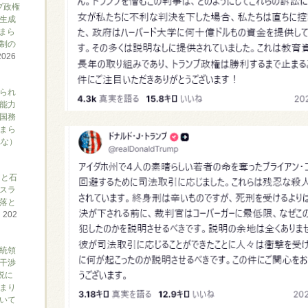
プ政権
生成
まら
制の
2026
られ
能力
国務
まら
れな）
アと石
スラ
落と
て
202
大統領
干渉
説に
まり
ついて