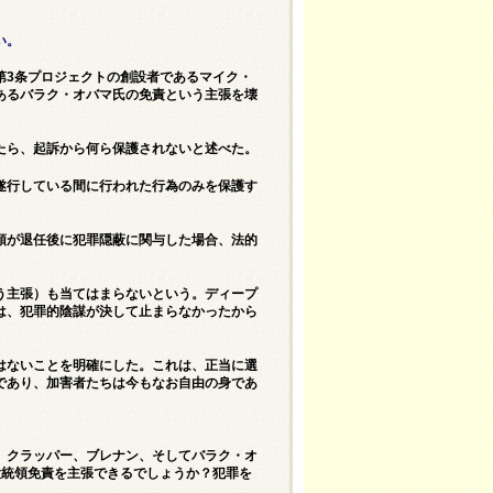
い。
第3条プロジェクトの創設者であるマイク・
あるバラク・オバマ氏の免責という主張を壊
たら、起訴から何ら保護されないと述べた。
遂行している間に行われた行為のみを保護す
領が退任後に犯罪隠蔽に関与した場合、法的
。
う主張）も当てはまらないという。ディープ
は、犯罪的陰謀が決して止まらなかったから
はないことを明確にした。これは、正当に選
であり、加害者たちは今もなお自由の身であ
、クラッパー、ブレナン、そしてバラク・オ
大統領免責を主張できるでしょうか？犯罪を