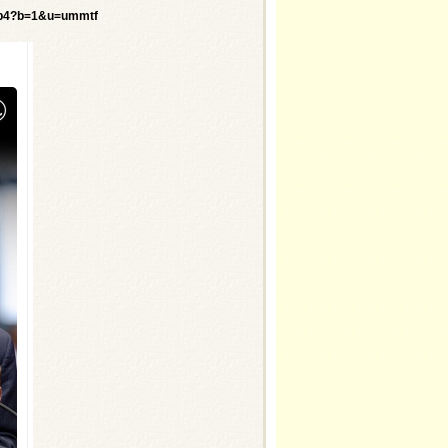
.mp4?b=1&u=ummtf