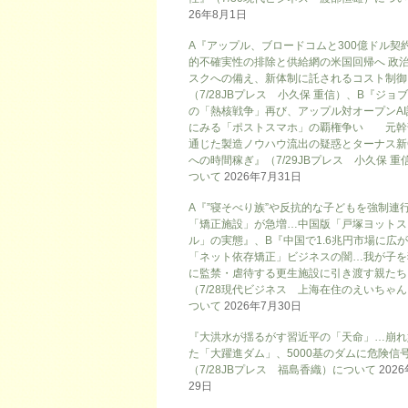
26年8月1日
A『アップル、ブロードコムと300億ドル契
的不確実性の排除と供給網の米国回帰へ 政
スクへの備え、新体制に託されるコスト制御
（7/28JBプレス 小久保 重信）、B『ジョ
の「熱核戦争」再び、アップル対オープンAI
にみる「ポストスマホ」の覇権争い 元幹
通じた製造ノウハウ流出の疑惑とターナス新
への時間稼ぎ』（7/29JBプレス 小久保 重
ついて
2026年7月31日
A『”寝そべり族”や反抗的な子どもを強制連
「矯正施設」が急増…中国版「戸塚ヨットス
ル」の実態』、B『中国で1.6兆円市場に広
「ネット依存矯正」ビジネスの闇…我が子を
に監禁・虐待する更生施設に引き渡す親たち
（7/28現代ビジネス 上海在住のえいちゃ
ついて
2026年7月30日
『大洪水が揺るがす習近平の「天命」…崩れ
た「大躍進ダム」、5000基のダムに危険信号
（7/28JBプレス 福島香織）について
202
29日