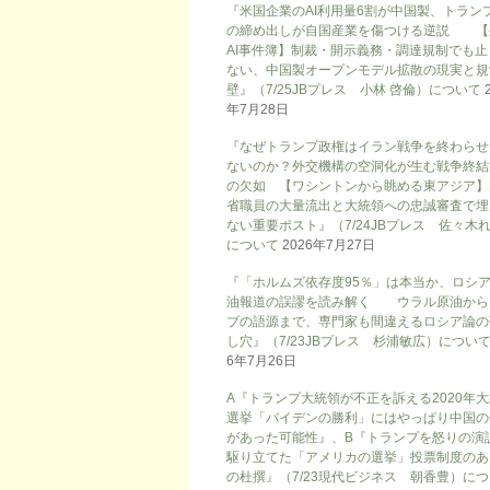
『米国企業のAI利用量6割が中国製、トラン
の締め出しが自国産業を傷つける逆説 【
AI事件簿】制裁・開示義務・調達規制でも止
ない、中国製オープンモデル拡散の現実と規
壁』（7/25JBプレス 小林 啓倫）について
年7月28日
『なぜトランプ政権はイラン戦争を終わらせ
ないのか？外交機構の空洞化が生む戦争終結
の欠如 【ワシントンから眺める東アジア】
省職員の大量流出と大統領への忠誠審査で埋
ない重要ポスト』（7/24JBプレス 佐々木
について
2026年7月27日
『「ホルムズ依存度95％」は本当か、ロシ
油報道の誤謬を読み解く ウラル原油から
ブの語源まで、専門家も間違えるロシア論の
し穴』（7/23JBプレス 杉浦敏広）につい
6年7月26日
A『トランプ大統領が不正を訴える2020年
選挙「バイデンの勝利」にはやっぱり中国の
があった可能性』、B『トランプを怒りの演
駆り立てた「アメリカの選挙」投票制度のあ
の杜撰』（7/23現代ビジネス 朝香豊）に