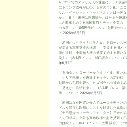
A『すべてのアメリカ人を株主に」…AI失業
にトランプ政権が仕掛ける富の再分配「ユニ
サル・ベーシック・キャピタル」とは一体な
か』、B『「未来は理想郷か、はたまた破滅
…AI覇権をめぐる米国政府とテック企業の「
の末路」』（8/5現代ビジネス 池田純一）
て
2026年8月8日
『米国がウクライナに学ぶ日、ドローン共同
が変える軍事支援の構図 支援する側とさ
側が逆転、小型無人機の量産で始まる新たな
協力』（8/4JBプレス 樋口譲次）について
年8月7日
『石油タンクローリーからミサイル、断たれ
「シリア回廊」を再建するイランの新戦略
動脈から毛細血管へ、ヒズボラへの補給をめ
「見えない兵站戦争」』（8/4JBプレス 福
隆）について
2026年8月6日
『米国はなぜ円買い介入でユーロを売ったの
ドルを温存し欧州にコストを転嫁した異例の
【土田陽介のユーラシアモニター】日米の協
入で円相場に上限も高市政権の財政拡張で円
力は続く』（8/3JBプレス 土田 陽介）に