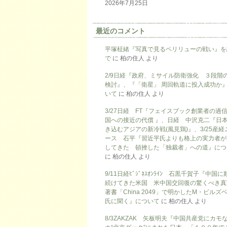
2026年7月25日
最近のコメント
平塚柾緒『写真で見るペリリューの戦い』を
で
に
柏の住人
より
2/9日経『政府、ミサイル防衛強化 ３段階
検討』、『「衛星」 周回軌道に投入成功か
いて
に
柏の住人
より
3/27日経 FT『フェイスブック創業者の過
国への接近の代償 』、日経 中沢克二『日
き込むアジアの新冷戦(風見鶏)』、3/25産経
ース 石平『習近平氏よりも格上の実力者が
してきた 頓挫した「独裁者」への道』につ
に
柏の住人
より
9/11日経ﾋﾞｼﾞﾈｽｵﾝﾗｲﾝ 石黒千賀子『中国
続けてきた米国 米中国交回復の驚くべき真
著書「China 2049」で明かしたM・ピルズ
氏に聞く』について
に
柏の住人
より
8/3ZAKZAK 矢板明夫『中国共産党にカモ