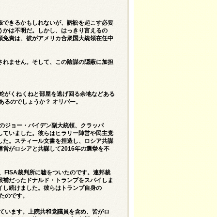
張できるかもしれないが、訴訟を起こす必要
うかは不明だ。しかし、はっきり言えるの
領免責は、彼がアメリカ合衆国大統領在任中
されません。そして、この陰謀の隠蔽に加担
、蛇がくねくねと部屋を逃げ回る余地などある
あるのでしょうか？ オリバー。
時のジョー・バイデン副大統領、クラッパ
していました。彼らはヒラリー陣営や民主党
した。スティール文書を捏造し、ロシア共謀
営がロシアと共謀して2016年の選挙を不
、FISA裁判所に嘘をついたのです。連邦裁
候補だったドナルド・トランプをスパイしま
イし続けました。彼らはトランプ自身の
したのです。
えています。上院共和党議員を含め、皆がロ