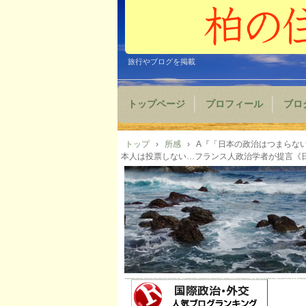
旅行やブログを掲載
トップページ
プロフィール
ブロ
トップ
›
所感
›
A『「日本の政治はつまらな
本人は投票しない…フランス人政治学者が提言《日