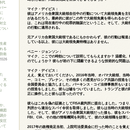
時代
バー
マイク・デイビス：
に
彼はアメリカ合衆国大統領在任中の行動について大統領免責を主
か」
があるだろう。最終的に彼がこの件で大統領免責を得られるかど
は、これは現在進行中の犯罪的陰謀だということ。そして、大統
対立
の行動に適用される。
につい
元アメリカ合衆国大統領であるにもかかわらず、彼の行動は報道
している以上、彼には大統領免責特権はありません。
生産
れる
ベニー・ジョンソン：
防衛
マイク、ここでの時効について説明してもらえますか？ 温暖化
2026
のでしょうか？ 彼らが岩の下に隠蔽できるような技術的な問題は
マイク・デイビス：
た
ええ、覚えておいてください。2016年当時、オバマ大統領、当
 大
ー、コミー、ブレナン、その他多くの悪党がロシア共謀の捏造を
全国委員会と協力しました。パーキンス・コイ法律事務所もいま
ぐる
の捏造をしました。彼らは嘘をついていました。トランプと彼の陣
山
正に操作したと彼らは言ったのです。
彼らはこれを偽の証拠としてFISA裁判所に提出しました。つまり
か、
判所から違法なスパイ令状を取得しました。彼らは当時の大統領
構図
した。そして、彼がアメリカ合衆国大統領だった後も、彼をスパ
調介
FBI、CIA、その他の情報機関を利用して、彼の大統領職を妨害
安圧
ついて
2017年の政権発足当初、上院司法委員会に行った時のことを覚