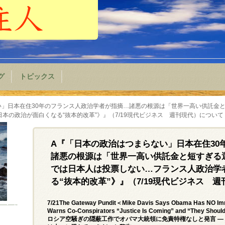
グ
トピックス
い」日本在住30年のフランス人政治学者が指摘…諸悪の根源は「世界一高い供託金と
本の政治が面白くなる“抜本的改革”》』（7/19現代ビジネス 週刊現代）について
A『「日本の政治はつまらない」日本在住30
諸悪の根源は「世界一高い供託金と短すぎる選
では日本人は投票しない…フランス人政治学
る“抜本的改革”》』（7/19現代ビジネス 
7/21The Gateway Pundit＜Mike Davis Says Obama Has NO Imm
Warns Co-Conspirators “Justice Is Coming” and “They
ロシア空騒ぎの隠蔽工作でオバマ大統領に免責特権なしと発言 ―