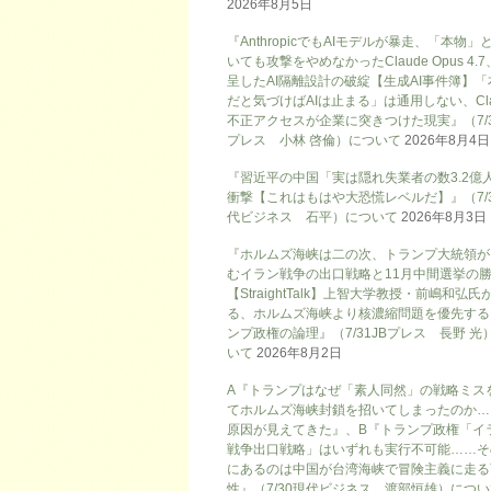
2026年8月5日
『AnthropicでもAIモデルが暴走、「本物」
いても攻撃をやめなかったClaude Opus 4.
呈したAI隔離設計の破綻【生成AI事件簿】「
だと気づけばAIは止まる」は通用しない、Cla
不正アクセスが企業に突きつけた現実』（7/3
プレス 小林 啓倫）について
2026年8月4日
『習近平の中国「実は隠れ失業者の数3.2億
衝撃【これはもはや大恐慌レベルだ】』（7/
代ビジネス 石平）について
2026年8月3日
『ホルムズ海峡は二の次、トランプ大統領が
むイラン戦争の出口戦略と11月中間選挙の
【StraightTalk】上智大学教授・前嶋和弘氏
る、ホルムズ海峡より核濃縮問題を優先する
ンプ政権の論理』（7/31JBプレス 長野 光
いて
2026年8月2日
A『トランプはなぜ「素人同然」の戦略ミス
てホルムズ海峡封鎖を招いてしまったのか…
原因が見えてきた』、B『トランプ政権「イ
戦争出口戦略」はいずれも実行不可能……そ
にあるのは中国が台湾海峡で冒険主義に走る
性』（7/30現代ビジネス 渡部恒雄）につ