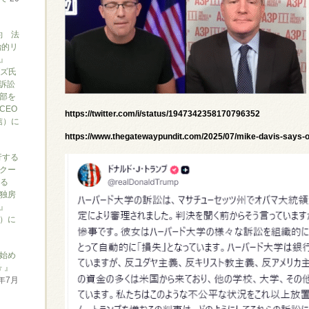
約 法
治的リ
』
ブズ氏
訴訟
部を
CEO
https://twitter.com/i/status/1947342358170796352
信）に
https://www.thegatewaypundit.com/2025/07/mike-davis-says-
行する
クー
がる
独房
』
ん）に
始め
 』
6年7月