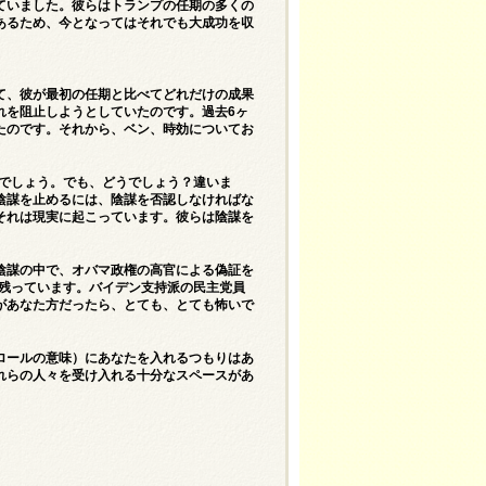
ていました。彼らはトランプの任期の多くの
あるため、今となってはそれでも大成功を収
て、彼が最初の任期と比べてどれだけの成果
れを阻止しようとしていたのです。過去6ヶ
たのです。それから、ベン、時効についてお
うでしょう。でも、どうでしょう？違いま
陰謀を止めるには、陰謀を否認しなければな
それは現実に起こっています。彼らは陰謀を
陰謀の中で、オバマ政権の高官による偽証を
に残っています。バイデン支持派の民主党員
があなた方だったら、とても、とても怖いで
ロールの意味）にあなたを入れるつもりはあ
れらの人々を受け入れる十分なスペースがあ