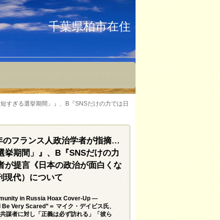
千葉県柏市在住
短すぎる選挙期間」』、B『SNSだけの力では日
年のフランス人政治学者が指摘…
挙期間」』、B『SNSだけの力
者が提言《日本の政治が面白くな
週刊現代）について
unity in Russia Hoax Cover-Up —
 Should Be Very Scared”＝ マイク・デイビス氏、
 共謀者に対し「正義は必ず訪れる」「彼ら