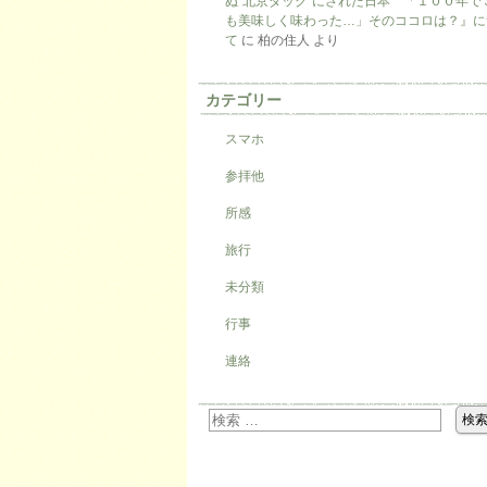
ぬ“北京ダック”にされた日本 「１００年で
も美味しく味わった…」そのココロは？』に
て
に
柏の住人
より
カテゴリー
スマホ
参拝他
所感
旅行
未分類
行事
連絡