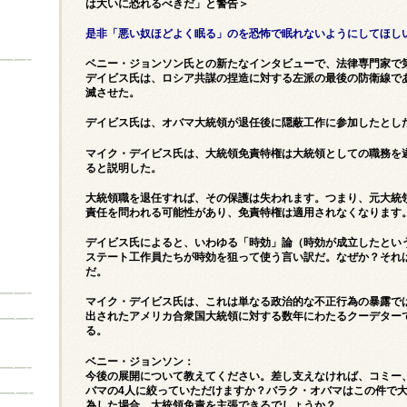
は大いに恐れるべきだ」と警告＞
是非「悪い奴ほどよく眠る」のを恐怖で眠れないようにしてほし
ベニー・ジョンソン氏との新たなインタビューで、法律専門家で
デイビス氏は、ロシア共謀の捏造に対する左派の最後の防衛線で
滅させた。
デイビス氏は、オバマ大統領が退任後に隠蔽工作に参加したとし
マイク・デイビス氏は、大統領免責特権は大統領としての職務を
ると説明した。
大統領職を退任すれば、その保護は失われます。つまり、元大統
責任を問われる可能性があり、免責特権は適用されなくなります
デイビス氏によると、いわゆる「時効」論（時効が成立したとい
ステート工作員たちが時効を狙って使う言い訳だ。なぜか？それ
だ。
マイク・デイビス氏は、これは単なる政治的な不正行為の暴露で
出されたアメリカ合衆国大統領に対する数年にわたるクーデター
る。
ベニー・ジョンソン：
今後の展開について教えてください。差し支えなければ、コミー
バマの4人に絞っていただけますか？バラク・オバマはこの件で
為した場合、大統領免責を主張できるでしょうか？