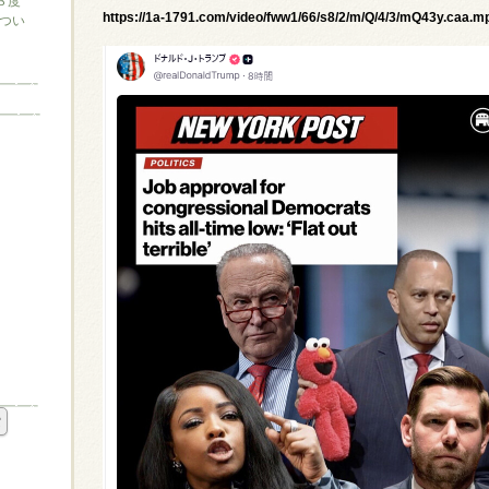
３度
https://1a-1791.com/video/fww1/66/s8/2/m/Q/4/3/mQ43y.caa
つい