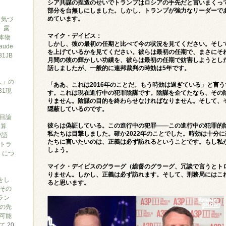
シア共謀の捏造のせいでトランプはロシアの手先だと言いまくっ
部分を台無しにしました。しかし、トランプが強力なリーダーで
と気づ
めています。
7、露
マイク・デイビス：
本物
しかし、彼の最初の任期と比べて今の状況を見てください。そし
ude
を上げているかを見てください。彼らは最初の任期で、まさにそ
1JB
月間の彼の輝かしい功績を、彼らは最初の任期で妨害しようとし
話しましたが、一般的に連邦裁判の時効は5年です。
人」の
「ああ、これは2016年のことだ。もう時効は過ぎている」と言
31現
す。これは現在進行中の犯罪陰謀です。陰謀を企てたなら、その
りません。陰謀の目的を終わらせなければなりません。そして、
隠蔽しているのです。
目論
勝算
彼らは偽証している。この進行中の犯罪――この進行中の犯罪的
私たちは目撃しました。確か2022年のことでした。時効は十分
が語
たちに言いたいのは、正義は必ず訪れるということです。もし私
トラ
しょう。
）につ
マイク・デイビスのグラーグ（総督のグラーグ、冗談で言うとト
りません。しかし、正義は必ず訪れます。そして、刑務局にはこ
をし
ると思います。
その
ラン
の先
可能
いて
20