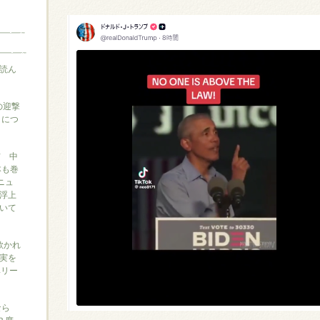
読ん
の迎撃
』につ
信 中
本も巻
ニュ
浮上
いて
に欺かれ
実を
ベリー
なら