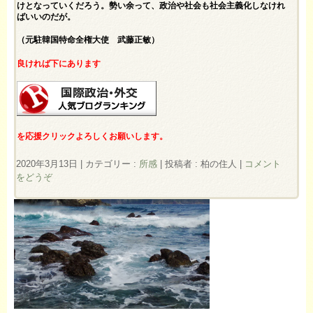
けとなっていくだろう。勢い余って、政治や社会も社会主義化しなけれ
ばいいのだが。
（元駐韓国特命全権大使 武藤正敏）
良ければ下にあります
を応援クリックよろしくお願いします。
2020年3月13日
|
カテゴリー :
所感
|
投稿者 : 柏の住人
|
コメント
をどうぞ