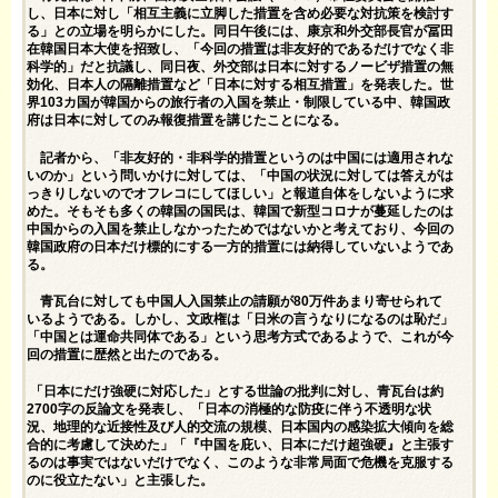
し、日本に対し「相互主義に立脚した措置を含め必要な対抗策を検討す
る」との立場を明らかにした。同日午後には、康京和外交部長官が冨田
在韓国日本大使を招致し、「今回の措置は非友好的であるだけでなく非
科学的」だと抗議し、同日夜、外交部は日本に対するノービザ措置の無
効化、日本人の隔離措置など「日本に対する相互措置」を発表した。世
界103カ国が韓国からの旅行者の入国を禁止・制限している中、韓国政
府は日本に対してのみ報復措置を講じたことになる。
記者から、「非友好的・非科学的措置というのは中国には適用されな
いのか」という問いかけに対しては、「中国の状況に対しては答えがは
っきりしないのでオフレコにしてほしい」と報道自体をしないように求
めた。そもそも多くの韓国の国民は、韓国で新型コロナが蔓延したのは
中国からの入国を禁止しなかったためではないかと考えており、今回の
韓国政府の日本だけ標的にする一方的措置には納得していないようであ
る。
青瓦台に対しても中国人入国禁止の請願が80万件あまり寄せられて
いるようである。しかし、文政権は「日米の言うなりになるのは恥だ」
「中国とは運命共同体である」という思考方式であるようで、これが今
回の措置に歴然と出たのである。
「日本にだけ強硬に対応した」とする世論の批判に対し、青瓦台は約
2700字の反論文を発表し、「日本の消極的な防疫に伴う不透明な状
況、地理的な近接性及び人的交流の規模、日本国内の感染拡大傾向を総
合的に考慮して決めた」「『中国を庇い、日本にだけ超強硬』と主張す
るのは事実ではないだけでなく、このような非常局面で危機を克服する
のに役立たない」と主張した。