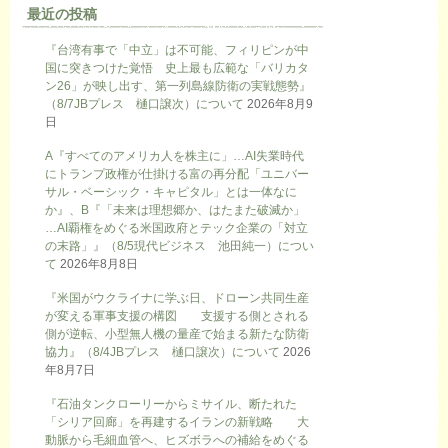
最近の投稿
『台湾有事で「中立」は不可能、フィリピンが中
国に突きつけた覚悟 史上最も広範な「バリカタ
ン26」が映し出す、第一列島線防衛の実戦態勢』
（8/7JBプレス 樋口譲次）について
2026年8月9
日
A『すべてのアメリカ人を株主に」…AI失業時代
にトランプ政権が仕掛ける富の再分配「ユニバー
サル・ベーシック・キャピタル」とは一体なに
か』、B『「未来は理想郷か、はたまた破滅か」
…AI覇権をめぐる米国政府とテック企業の「対立
の末路」』（8/5現代ビジネス 池田純一）につい
て
2026年8月8日
『米国がウクライナに学ぶ日、ドローン共同生産
が変える軍事支援の構図 支援する側とされる
側が逆転、小型無人機の量産で始まる新たな防衛
協力』（8/4JBプレス 樋口譲次）について
2026
年8月7日
『石油タンクローリーからミサイル、断たれた
「シリア回廊」を再建するイランの新戦略 大
動脈から毛細血管へ、ヒズボラへの補給をめぐる