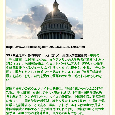
https://www.aboluowang.com/2020/0312/1421203.html
3/12希望之声＜参与中共“千人计划” 又一美国大学教授落网＝
中共の
「千人計画」に関与したため、またアメリカの大学教授が逮捕された＞
3/10（火）、米国司法省は、ウェストバージニア大学（WVU）の物理
学終身教授であるジェームズパトリックルイス博士を、中共の「千人計
画」に関与したとして逮捕したと発表した。ルイスは「連邦手続詐欺
罪」を認めており、裁判を受けて最高10年の刑に処されるかもしれな
い。
米国司法省の公式ウェブサイトの発表は、現在54歳のルイスは2017年
7月に「千人計画」を通して中共と契約を結び、3年間中国科学院の教
授を務めることに合意したと。ルイスの仕事は、中国科学院の研究計画
に参加し、中国科学院が科学誌に論文を発表するのを助け、中国科学院
の学生を訓練することである。契約によれば、ルイスは毎年9か月以上
中国科学院に勤務することが義務付けられており、保証は100万元の生
活手当、400万元の研究補助金、60万元の給与であった。