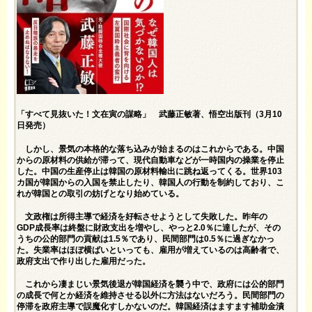
「
すべて見抜いた！文在寅の謀略
」 武藤正敏著、悟空出版刊（3月10
日発売）
しかし、景気の本格的な落ち込みが始まるのはこれからである。中国
からの原材料の供給が滞って、現代自動車などが一時国内の操業を停止
した。中国の生産停止は韓国の原材料輸出に跳ね返ってくる。世界103
カ国が韓国からの入国を禁止したり、韓国人の行動を制約しており、こ
れが韓国との取引の妨げとなり始めている。
文政権は所得主導で経済を好転させようとして失敗した。昨年の
GDP成長率は終盤に財政支出を増やし、やっと2.0％に達したが、その
うちの公的部門の貢献は1.5％であり、民間部門は0.5％に過ぎなかっ
た。失業率はほぼ横ばいといっても、雇用が増えているのは高齢者で、
政府支出で作り出した雇用だった。
これから凄まじい景気後退が韓国経済を襲う中で、政府には公的部門
の成長で何とか経済を維持させる以外に方法はないだろう。民間部門の
停滞を政府主導で誤魔化すしかないのだ。韓国経済はますます補助金漬