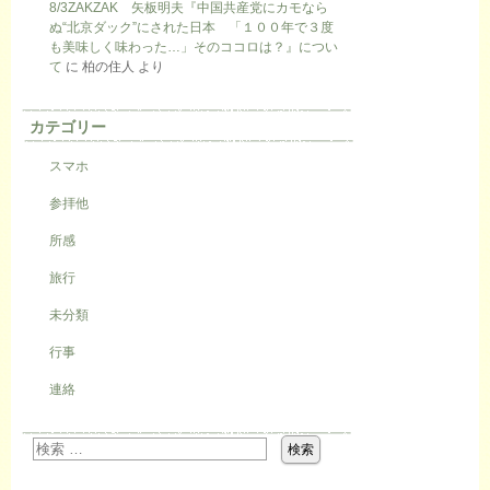
8/3ZAKZAK 矢板明夫『中国共産党にカモなら
ぬ“北京ダック”にされた日本 「１００年で３度
も美味しく味わった…」そのココロは？』につい
て
に
柏の住人
より
カテゴリー
スマホ
参拝他
所感
旅行
未分類
行事
連絡