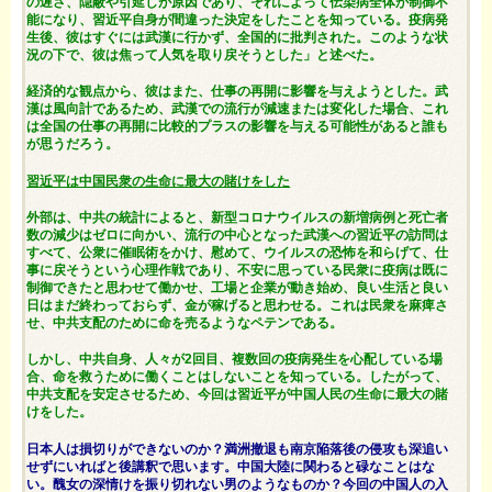
の遅さ、隠蔽や引延しが原因であり、それによって伝染病全体が制御不
能になり、習近平自身が間違った決定をしたことを知っている。疫病発
生後、彼はすぐには武漢に行かず、全国的に批判された。このような状
況の下で、彼は焦って人気を取り戻そうとした」と述べた。
経済的な観点から、彼はまた、仕事の再開に影響を与えようとした。武
漢は風向計であるため、武漢での流行が減速または変化した場合、これ
は全国の仕事の再開に比較的プラスの影響を与える可能性があると誰も
が思うだろう。
習近平は中国民衆の生命に最大の賭けをした
外部は、中共の統計によると、新型コロナウイルスの新増病例と死亡者
数の減少はゼロに向かい、流行の中心となった武漢への習近平の訪問は
すべて、公衆に催眠術をかけ、慰めて、ウイルスの恐怖を和らげて、仕
事に戻そうという心理作戦であり、不安に思っている民衆に疫病は既に
制御できたと思わせて働かせ、工場と企業が動き始め、良い生活と良い
日はまだ終わっておらず、金が稼げると思わせる。これは民衆を麻痺さ
せ、中共支配のために命を売るようなペテンである。
しかし、中共自身、人々が2回目、複数回の疫病発生を心配している場
合、命を救うために働くことはしないことを知っている。したがって、
中共支配を安定させるため、今回は習近平が中国人民の生命に最大の賭
けをした。
日本人は損切りができないのか？満洲撤退も南京陥落後の侵攻も深追い
せずにいればと後講釈で思います。中国大陸に関わると碌なことはな
い。醜女の深情けを振り切れない男のようなものか？今回の中国人の入