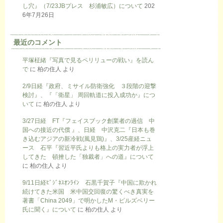
し穴』（7/23JBプレス 杉浦敏広）について
202
6年7月26日
最近のコメント
平塚柾緒『写真で見るペリリューの戦い』を読ん
で
に
柏の住人
より
2/9日経『政府、ミサイル防衛強化 ３段階の迎撃
検討』、『「衛星」 周回軌道に投入成功か』につ
いて
に
柏の住人
より
3/27日経 FT『フェイスブック創業者の過信 中
国への接近の代償 』、日経 中沢克二『日本も巻
き込むアジアの新冷戦(風見鶏)』、3/25産経ニュ
ース 石平『習近平氏よりも格上の実力者が浮上
してきた 頓挫した「独裁者」への道』について
に
柏の住人
より
9/11日経ﾋﾞｼﾞﾈｽｵﾝﾗｲﾝ 石黒千賀子『中国に欺かれ
続けてきた米国 米中国交回復の驚くべき真実を
著書「China 2049」で明かしたM・ピルズベリー
氏に聞く』について
に
柏の住人
より