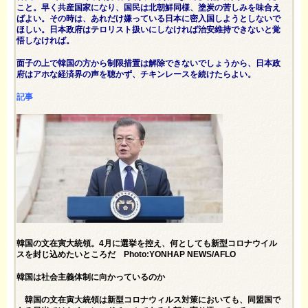
こと。早く共産国家になり、国民は北朝鮮同様、塗炭の苦しみを味合え
ばよい。その時は、あれだけ嫌っている日本に密入国しようとしないで
ほしい。日本政府はテロリスト扱いにしなければ治安維持できないと覚
悟しなければ。
面子の上で韓国の方から制限措置は解除できないでしょうから、日本政
府はアホな経済界の声を聴かず、チキンレースを続けたらよい。
記事
韓国の文在寅大統領。4月に選挙を控え、何としても新型コロナウイル
スを封じ込めたいところだ Photo:YONHAP NEWS/AFLO
韓国は社会主義体制に向かっているのか
韓国の文在寅大統領は新型コロナウィルス対策においても、同盟国で