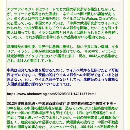
アフマデイネジャドはツイートでどの国の研究所かを指定しなかった
が、ツイートが発表された直後に、ネチズンの間で激しい議論があっ
た。多くの人は中共に矛先を向け、ウイルスは“In Wuhan, China”のも
のと思っている。中国のネチズンは、「中共の武漢研究所でウイルスが
作られた。中共が世界に対してウイルス戦争を開始したいことを我々中
国人は知っている。イランは邪悪と付き合えば罰せられることを理解し
ていない。 それが貴国に非常に多くの感染者がいる理由である。」
武漢肺炎の発生後、世界中に急速に蔓延し、特に中共に近い韓国、イタ
リア、イラン、日本が深刻な影響を受けている。 その中で、イランは
確定診断数でイタリアに次いで3番目に多く、現在、8042人が感染者と
され、291人が死亡している。
中共は自分たちが生き延びるために、ウイルス戦争を仕掛けたと？可能
性はゼロではない。安倍内閣はウイルス戦争への対応ができているとは
思えない。もし、ウイルス戦争でないとしても、米露台のような厳格な
入国禁止措置が採れないでいるようでは。
https://www.aboluowang.com/2020/0311/1421137.html
3/12阿波羅新聞網＜中国逾百建商破产 新屋销售恐陷12年来首次下滑＝
100を超える中国の建設業者が破産 恐らく12年ぶりに新築住宅販売が
減少＞中国の住宅市場は圧力を受けており、1月には住宅価格がこの2
年近くで最も遅いペースで上昇したため、一部の開発業者は債務返済が
難しく、建設を減らす必要が生じた。武漢肺炎の流行は、中国の不動産
業界の崩壊を加速させた。ブルームバーグは、100社以上の不動産会社