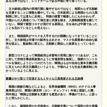
ある日米ではなく、レッドチームである中朝に寄り添っている。
文大統領は国内の苦境打開に集中するのではなく、相変わらず北朝鮮
を支援することに情熱を燃やしている。日本政府による韓国からの入国
制限に対しては直ちに反発し、同様の措置で報復したにもかかわらず、
中国からの入国者について湖北省と武漢を除き、入国制限措置を講じて
いない。韓国で新型コロナが流行する原因は、元を辿れば中国であった
ことを忘れているとしか思えない。
また、韓国国民がマスクを入手するのが困難になってきていることに
対し、文大統領は市場での販売を止めさせ、マスク生産業者の自由な販
売を阻止し、配給制に変えた。北朝鮮と類似した政策をとっているの
だ。
新型コロナによって韓国経済は未曽有の苦境に陥りつつあるが、これ
に対して所得主導成長政策のように市場原理を無視し、国家のコントロ
ールを強化しようというのだろうか。韓国はもはや自由な資本主義活動
に支えられた民主主義国というよりも、中朝のような社会主義体制に向
かっているように見える。
親書のやり取りで交流するもミサイル三発発射される文政権
韓国の朝鮮日報などによると、世界保健機関（WHO）のテドロス事
務局長は5日、韓国の康京和（カン・ギョンファ）外相と面談した際、
同外相は「韓国は北朝鮮を支援する意思があり、準備ができた」と語っ
たと明らかにした。
しかし、韓国政府の公式発表は、北朝鮮支援について国民の目を意識