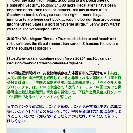
「“Over the past five months, according to the Department of
Homeland Security, roughly 14,000 more illegal aliens have been
deported or returned than the number that has arrived at the
Southwest border. Yes, you read that right — more illegal
immigrants are being sent back across the border than are coming
into the United States, a sort of ‘reverse surge,’” Jenny Beth Martin
writes in The Washington Times.
3/10 The Washington Times.＜Trump’s decision to end ‘catch and
release’ stops the illegal immigration surge Changing the picture
on the southwest border＞
https://www.washingtontimes.com/news/2020/mar/10/trumps-
decision-to-end-catch-and-release-stops-the/
」
3/12阿波羅新聞網＜中共被指继续存在人体器官非法买卖活动＝
中共は、
人間の臓器の違法売買を継続していると非難される＞米国の「共産主義
受難者財団」、「中国の臓器移植濫用禁止国際連盟」、「ウイグル人権
プロジェクト」は、3/10に米議会で「政策フォーラム：中国における臓
器調達と超法規的処刑」研究会を開催した。下院外交委員会人権グルー
プの議長であるクリス・スミスが話した。
日本のボンクラ政治家、ボンクラ官僚、ボンクラ経営者は中共が悪魔に
等しいことをしているのを知っていて、中共を金儲けのために支援しよ
うとしているのか？知らないとしたらアホなだけ。ESGなんて言って
ほしくない。