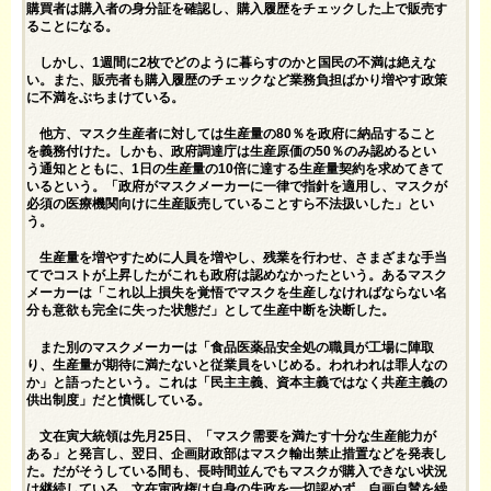
購買者は購入者の身分証を確認し、購入履歴をチェックした上で販売す
ることになる。
しかし、1週間に2枚でどのように暮らすのかと国民の不満は絶えな
い。また、販売者も購入履歴のチェックなど業務負担ばかり増やす政策
に不満をぶちまけている。
他方、マスク生産者に対しては生産量の80％を政府に納品すること
を義務付けた。しかも、政府調達庁は生産原価の50％のみ認めるとい
う通知とともに、1日の生産量の10倍に達する生産量契約を求めてきて
いるという。「政府がマスクメーカーに一律で指針を適用し、マスクが
必須の医療機関向けに生産販売していることすら不法扱いした」とい
う。
生産量を増やすために人員を増やし、残業を行わせ、さまざまな手当
てでコストが上昇したがこれも政府は認めなかったという。あるマスク
メーカーは「これ以上損失を覚悟でマスクを生産しなければならない名
分も意欲も完全に失った状態だ」として生産中断を決断した。
また別のマスクメーカーは「食品医薬品安全処の職員が工場に陣取
り、生産量が期待に満たないと従業員をいじめる。われわれは罪人なの
か」と語ったという。これは「民主主義、資本主義ではなく共産主義の
供出制度」だと憤慨している。
文在寅大統領は先月25日、「マスク需要を満たす十分な生産能力が
ある」と発言し、翌日、企画財政部はマスク輸出禁止措置などを発表し
た。だがそうしている間も、長時間並んでもマスクが購入できない状況
は継続している。文在寅政権は自身の失政を一切認めず、自画自賛を繰