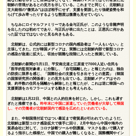
朝鮮の苦境があるとの見方を示している。これまでと同じく、北朝鮮は
文大統領の“微笑み”はほぼ相手にせず、支援を要請したり強硬姿勢を和
らげて歩み寄ったりするような態度は微塵も見せていない。
ちなみにロイヤルファミリーである金与正氏が、このような非難声明
を出したのは初めてであり、与正氏が表に出たことは、正恩氏に何かあ
った証ではではないかと見る向きもある。
北朝鮮は、公式的には新型コロナの国内感染者は「一人もいない」と
主張してきた。だが韓国メディアは、実際には北朝鮮内部で新型コロナ
の感染が急速に拡大し、収拾が困難な段階に入ったと推測している。
北朝鮮の新聞が3月1日、平安南北道と江原道で7000人近い住民を
「医学的監視対象者」に分類し、「自宅隔離した」と報じたのは、独自
の防疫に限界を感じ、「国際社会の支援を引き出そうとの意図」（韓国
の国策研究所の関係者）との見方も出ている。北朝鮮メディアはその
後、約半数の住民を隔離から解除したと報じたが、これは逆に韓国への
支援要請をカモフラージュする動きとも考えられる。
北朝鮮は1月22日、中国との人的往来を封じた。しかし、これも遅す
ぎたと推察できる。
昨年末に中国に派遣していた労働者が大挙して帰国
し、その労働者が北朝鮮国内で感染を広めたといわれている。
また、中朝国境付近ではつい最近まで密貿易が行われていたようだ。
北朝鮮は新型コロナ感染拡大で後手に回り、2月中旬から中国や海外の
貿易会社に対して、コロナ診断ツールや防護服、マスクを急いで購入す
るよう指示した模様だ。中国での購入が難しくなると、国際機関やイン