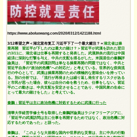
https://www.aboluowang.com/2020/0312/1421188.html
3/12希望之声＜湖北宣布复工 习近平下了一个最大赌注？＝
湖北省は操
業再開 習近平が下したのは最大の賭け？＞習近平が武漢を訪れた翌日
の3/11に、湖北省は仕事を再開すると発表した。武漢肺炎の流行は中国
経済に深刻な打撃を与え、中共の支配を揺るがした。米国居住の秦鵬評
論員は、「習近平の武漢訪問は単なる操業再開の問題ではなく、中共と
習近平自身の“政治的危機”への対応だ」と考えている。世界的な疫病流
行の中心として、武漢は操業再開のための積極的な意味合いを持ってい
る。別の分析では、「流行が再発または繰り返し発生するリスクがある
と市民が思った場合、彼らは自分の命を救うため、仕事をしない。習近
平のこの動きは、中共支配を安定させることであり、中国民衆の生命に
とって最大の賭けをした」と考えている。
秦鵬：習近平は主に政治危機に対処するために武漢に行った
清華大学経営学修士号を取得した秦鵬評論員はラジオフリーアジアに、
「習近平の武漢訪問は主に仕事を再開するためではなく、政治危機に対
応するためであった」と語った。
秦鵬は、「このような大規模な国内や世界的な災害は、主に中共の行動