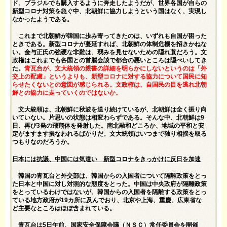
ド、ブラジルでも購入するように奔走したようだが、世界各国が自らの
新型コロナ対策を急ぐ中、北朝鮮に協力しようという国はなく、実現し
なかったようである。
これまで北朝鮮が韓国に歩み寄ってきたのは、いずれも自国が困った
ときである。新型コロナが蔓延すれば、北朝鮮の体制危機を招きかねな
い。金与正氏の強硬な非難は、弱みを見せないための隠れ蓑だろう。文
政権はこれまでも各国との首脳会談で都合の悪いところは隠ぺいしてき
た。
青瓦台が、文大統領の親書の詳細を明らかにしないというのは「外
交上の配慮」というよりも、新型コロナに対する協力について国民に知
らせたくないとの意図が感じられる。文政権は、自国民の目を逃れ北朝
鮮との協力に走っていくのではないか。
文大統領は、北朝鮮に秋波を送り続けているが、北朝鮮は全く振り向
いていない。片思いの状態は相変わらずである。そんな中、北朝鮮は9
日、再び3発の飛翔体を発射した。南北融和どころか、地域の平和と安
定がますます損なわれるばかりだ。文大統領はいつまで独り相撲を取る
つもりなのだろうか。
日本には抗議、中国には気遣い 新型コロナをきっかけに反日を加速
韓国の青瓦台と外交部は、韓国からの入国者について隔離政策をとっ
た日本と中国に対し対照的な態度をとった。中国は中央政府が隔離政策
をとっているわけではないが、韓国からの入国者を隔離する政策をとっ
ている地方政府が19カ所に及んでおり、北京や上海、重慶、広東省な
ど主要なところはほぼ含まれている。
青瓦台は5日午前、国家安全保障会議（ＮＳＣ）常任委員会を開催