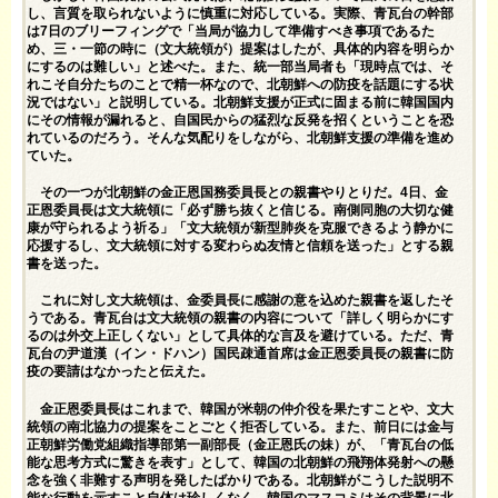
し、言質を取られないように慎重に対応している。実際、青瓦台の幹部
は7日のブリーフィングで「当局が協力して準備すべき事項であるた
め、三・一節の時に（文大統領が）提案はしたが、具体的内容を明らか
にするのは難しい」と述べた。また、統一部当局者も「現時点では、そ
れこそ自分たちのことで精一杯なので、北朝鮮への防疫を話題にする状
況ではない」と説明している。北朝鮮支援が正式に固まる前に韓国国内
にその情報が漏れると、自国民からの猛烈な反発を招くということを恐
れているのだろう。そんな気配りをしながら、北朝鮮支援の準備を進め
ていた。
その一つが北朝鮮の金正恩国務委員長との親書やりとりだ。4日、金
正恩委員長は文大統領に「必ず勝ち抜くと信じる。南側同胞の大切な健
康が守られるよう祈る」「文大統領が新型肺炎を克服できるよう静かに
応援するし、文大統領に対する変わらぬ友情と信頼を送った」とする親
書を送った。
これに対し文大統領は、金委員長に感謝の意を込めた親書を返したそ
うである。青瓦台は文大統領の親書の内容について「詳しく明らかにす
るのは外交上正しくない」として具体的な言及を避けている。ただ、青
瓦台の尹道漢（イン・ドハン）国民疎通首席は金正恩委員長の親書に防
疫の要請はなかったと伝えた。
金正恩委員長はこれまで、韓国が米朝の仲介役を果たすことや、文大
統領の南北協力の提案をことごとく拒否している。また、前日には金与
正朝鮮労働党組織指導部第一副部長（金正恩氏の妹）が、「青瓦台の低
能な思考方式に驚きを表す」として、韓国の北朝鮮の飛翔体発射への懸
念を強く非難する声明を発したばかりである。北朝鮮がこうした説明不
能な行動を示すこと自体は珍しくなく、韓国のマスコミはその背景に北