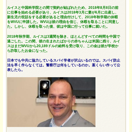
ルイスと中国科学院との間で契約が結ばれたため、2018年8月8日の前
に仕事を始める必要があり、ルイスは2018年3月に妻が6月に出産し、
新生児の世話をする必要があると理由付けして、2018年秋学期の休暇
をWVUに申請した。WVUは彼の理由を信じ、休暇を取ることに同意し
た。しかし、休暇を取った後、彼は中国に行って仕事に就いた。
2018年秋学期、ルイスは3週間を除き、ほとんどすべての時間を中国で
過ごした。この間、彼の生まれたばかりの赤ちゃんは米国に残り、ルイ
スはまだWVUから20,189ドルの給料を受け取り、この金は彼が学校か
ら詐取したお金になった。
日本でも中共に協力しているスパイ学者が沢山いるのでは。スパイ防止
法を早く作らなくては。警察庁は何をしているのか。案くらい作って公
表したら。