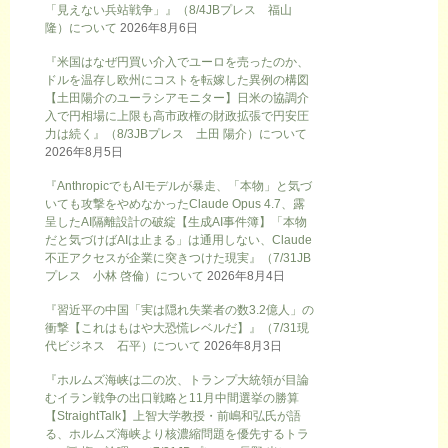
「見えない兵站戦争」』（8/4JBプレス 福山
隆）について
2026年8月6日
『米国はなぜ円買い介入でユーロを売ったのか、
ドルを温存し欧州にコストを転嫁した異例の構図
【土田陽介のユーラシアモニター】日米の協調介
入で円相場に上限も高市政権の財政拡張で円安圧
力は続く』（8/3JBプレス 土田 陽介）について
2026年8月5日
『AnthropicでもAIモデルが暴走、「本物」と気づ
いても攻撃をやめなかったClaude Opus 4.7、露
呈したAI隔離設計の破綻【生成AI事件簿】「本物
だと気づけばAIは止まる」は通用しない、Claude
不正アクセスが企業に突きつけた現実』（7/31JB
プレス 小林 啓倫）について
2026年8月4日
『習近平の中国「実は隠れ失業者の数3.2億人」の
衝撃【これはもはや大恐慌レベルだ】』（7/31現
代ビジネス 石平）について
2026年8月3日
『ホルムズ海峡は二の次、トランプ大統領が目論
むイラン戦争の出口戦略と11月中間選挙の勝算
【StraightTalk】上智大学教授・前嶋和弘氏が語
る、ホルムズ海峡より核濃縮問題を優先するトラ