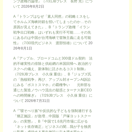
ンプ政権の論理』（7/31JBプレス 長野 光）につ
いて
2026年8月2日
A『トランプはなぜ「素人同然」の戦略ミスをし
てホルムズ海峡封鎖を招いてしまったのか…その
原因が見えてきた』、B『トランプ政権「イラン
戦争出口戦略」はいずれも実行不可能……その先
にあるのは中国が台湾海峡で冒険主義に走る可能
性』（7/30現代ビジネス 渡部恒雄）について
20
26年8月1日
A『アップル、ブロードコムと300億ドル契約 法
的不確実性の排除と供給網の米国回帰へ 政治的リ
スクへの備え、新体制に託されるコスト制御』
（7/28JBプレス 小久保 重信）、B『ジョブズ氏
の「熱核戦争」再び、アップル対オープンAI訴訟
にみる「ポストスマホ」の覇権争い 元幹部を
通じた製造ノウハウ流出の疑惑とターナス新CEO
への時間稼ぎ』（7/29JBプレス 小久保 重信）に
ついて
2026年7月31日
A『”寝そべり族”や反抗的な子どもを強制連行する
「矯正施設」が急増…中国版「戸塚ヨットスクー
ル」の実態』、B『中国で1.6兆円市場に広がる
「ネット依存矯正」ビジネスの闇…我が子を独房