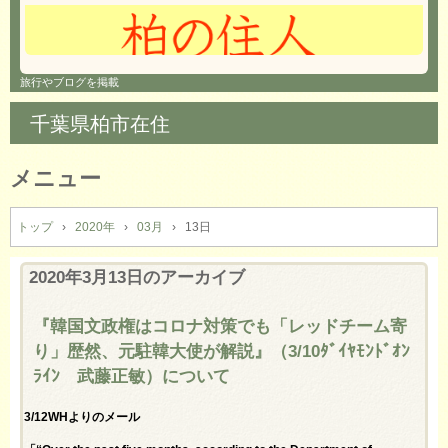
旅行やブログを掲載
千葉県柏市在住
メニュー
コ
ン
トップ
›
2020年
›
03月
›
13日
テ
ン
2020年3月13日
のアーカイブ
ツ
へ
『韓国文政権はコロナ対策でも「レッドチーム寄
ス
り」歴然、元駐韓大使が解説』（3/10ﾀﾞｲﾔﾓﾝﾄﾞｵﾝ
キ
ッ
ﾗｲﾝ 武藤正敏）について
プ
3/12WHよりのメール