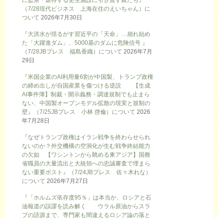
に監禁・虐待する更生施設に引き渡す親たち』
（7/28現代ビジネス 上海在住のえいちゃん）に
ついて
2026年7月30日
『大洪水が揺るがす習近平の「天命」…崩れ始め
た「大躍進ダム」、5000基のダムに危険信号 』
（7/28JBプレス 福島香織）について
2026年7月
29日
『米国企業のAI利用量6割が中国製、トランプ政権
の締め出しが自国産業を傷つける逆説 【生成
AI事件簿】制裁・開示義務・調達規制でも止まら
ない、中国製オープンモデル拡散の現実と規制の
壁』（7/25JBプレス 小林 啓倫）について
2026
年7月28日
『なぜトランプ政権はイラン戦争を終わらせられ
ないのか？外交機構の空洞化が生む戦争終結能力
の欠如 【ワシントンから眺める東アジア】国務
省職員の大量流出と大統領への忠誠審査で埋まら
ない重要ポスト』（7/24JBプレス 佐々木れな）
について
2026年7月27日
『「ホルムズ依存度95％」は本当か、ロシアと石
油報道の誤謬を読み解く ウラル原油からスラ
ブの語源まで、専門家も間違えるロシア論の落と