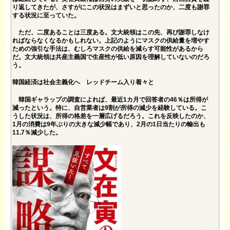
り返してきたが、さすがにこの状況はまずいと思ったのか、二度も謝罪
する状況に至っていた。
ただ、二度あることは三度ある。文大統領はこの先、再び謝罪しなけ
ればならなくなるかもしれない。上記のようにマスクの供給量を増やす
ための強引な手法は、むしろマスクの供給を減らす可能性があるから
だ。文大統領は共産主義国で生産性が低い原因を理解していないのだろ
う。
韓国経済は社会主義化へ レッドチーム入り着々と
韓国ギャラップの調査によれば、最近1カ月で回答者の46％は所得が
減ったという。特に、自営業者は9割が所得の減少を経験している。こ
うした状況は、所得の格差を一層広げるだろう。これを反映したのか、
1月の消費は9年ぶりの大きな減少幅であり、2月の1日当たりの輸出も
11.7％減少した。