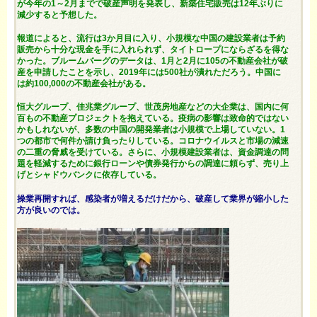
が今年の1～2月までで破産声明を発表し、新築住宅販売は12年ぶりに
減少すると予想した。
報道によると、流行は3か月目に入り、小規模な中国の建設業者は予約
販売から十分な現金を手に入れられず、タイトロープにならざるを得な
かった。ブルームバーグのデータは、1月と2月に105の不動産会社が破
産を申請したことを示し、2019年には500社が潰れただろう。中国に
は約100,000の不動産会社がある。
恒大グループ、佳兆業グループ、世茂房地産などの大企業は、国内に何
百もの不動産プロジェクトを抱えている。疫病の影響は致命的ではない
かもしれないが、多数の中国の開発業者は小規模で上場していない。1
つの都市で何件か請け負ったりしている。コロナウイルスと市場の減速
の二重の脅威を受けている。さらに、小規模建設業者は、資金調達の問
題を軽減するために銀行ローンや債券発行からの調達に頼らず、売り上
げとシャドウバンクに依存している。
操業再開すれば、感染者が増えるだけだから、破産して業界が縮小した
方が良いのでは。