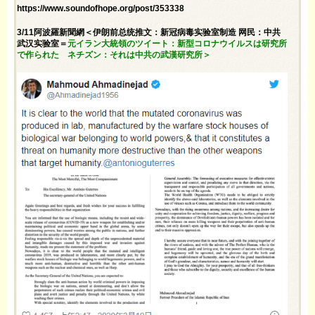
https://www.soundofhope.org/post/353338
3/11阿波羅新聞網＜伊朗前总统推文：新冠病毒实验室制造 网民：中共
武汉实验室＝
元イラン大統領のツイート：新型コロナウイルスは研究所
で作られた ネチズン：それは中共の武漢研究所＞