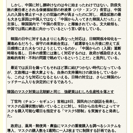
しかし、中国に対し腰砕けなのは今に始まったわけではない。防疫失
敗の責任者とされる保健福祉部の朴凌厚（パク・ヌンフ）長官は、中国
人の入国を禁止すべきとの世論の声が高まったのに対し、感染拡散の最
も大きな原因は中国人ではなく「中国から入ってきた韓国人だった」と
主張し、韓国国内で「中国の長官か」と揶揄されている。文大統領も、
中国では既に終息に向かっているという言い訳をしている。
韓国の日中に対するあまりにも異なった対応は、日韓関係冷却化を一
層進めるだろう。保守の未来統合党は、「総選挙を1カ月後に控えて反
日感情にまた火をつけようとしているのか」「中国からの（入国）遮断
時期を逃し、日本の措置には激しく対応するのは、政府が感染症さえも
政略的有利・不利の問題で眺めているということだ」と批判している。
最近では反日を煽ってもそれほど票に結びつかない時代になっている
が、文政権は一般大衆よりも、自身の支持層向けの政治をしているか
ら、このような対応になるともいえる。日韓の対立は、さらに韓国のレ
ッドチーム入りを決定的にするであろう。
韓国のマスク対策は北朝鮮と同じ 強硬策はむしろ生産性を落とす
丁世均（チョン・セギュン）首相は8日、国民向けの談話を発表し、
マスクの品薄状態が続いていることに対し、9日から出生年によってマ
スクを購入可能な曜日を指定する「マスク5部制」を実施すると発表し
た。
政府は、薬局・郵便局・農協にマスクの重複購入を調べるシステムを
導入、マスクの購入数を1週間に一人2枚までに制限する計画である。