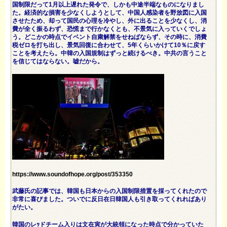
国制限だって1月以上遅れた発令で、しかも中途半端なものになりまし
た。経済的な損害を少なくしようとして、中国人感染者を野放図に入国
させたため、却って国民の心理を冷やし、外に出ることを少なくし、消
費が全く振るわず、恐慌まで行かなくとも、不景気に入っていくでしょ
う。どこかの時点でイベント自粛解禁をせねばならず、その時に、消費
税ゼロを打ち出し、景気回復に合わせて、5年くらいかけて10％に戻す
ことを考えたら。中韓の入国規制はずっと続けるべき。中共の言うこと
を信じてはならない。嘘だから。
https://www.soundofhope.org/post/353350
武藤氏の記事では、韓国も日本からの入国制限措置を採ってくれたので
非常に喜びました。ついでに反日在日韓国人も引き取ってくれればあり
がたい。
韓国のレｯドチーム入りは文在寅が大統領になった時点で分かっていた