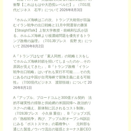
衝撃【これはもはや大恐慌レベルだ】』（7/31現
代ビジネス 石平）について
2026年8月3日
『ホルムズ海峡は二の次、トランプ大統領が目論
むイラン戦争の出口戦略と11月中間選挙の勝算
【StraightTalk】上智大学教授・前嶋和弘氏が語
る、ホルムズ海峡より核濃縮問題を優先するトラ
ンプ政権の論理』（7/31JBプレス 長野 光）につ
いて
2026年8月2日
A『トランプはなぜ「素人同然」の戦略ミスをし
てホルムズ海峡封鎖を招いてしまったのか…その
原因が見えてきた』、B『トランプ政権「イラン
戦争出口戦略」はいずれも実行不可能……その先
にあるのは中国が台湾海峡で冒険主義に走る可能
性』（7/30現代ビジネス 渡部恒雄）について
20
26年8月1日
A『アップル、ブロードコムと300億ドル契約 法
的不確実性の排除と供給網の米国回帰へ 政治的リ
スクへの備え、新体制に託されるコスト制御』
（7/28JBプレス 小久保 重信）、B『ジョブズ氏
の「熱核戦争」再び、アップル対オープンAI訴訟
にみる「ポストスマホ」の覇権争い 元幹部を
通じた製造ノウハウ流出の疑惑とターナス新CEO