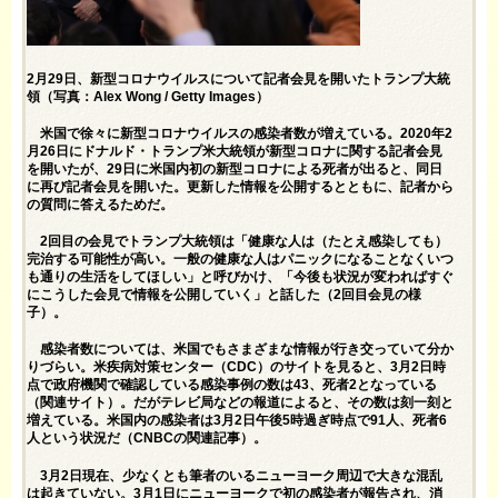
2月29日、新型コロナウイルスについて記者会見を開いたトランプ大統
領（写真：Alex Wong / Getty Images）
米国で徐々に新型コロナウイルスの感染者数が増えている。2020年2
月26日にドナルド・トランプ米大統領が新型コロナに関する記者会見
を開いたが、29日に米国内初の新型コロナによる死者が出ると、同日
に再び記者会見を開いた。更新した情報を公開するとともに、記者から
の質問に答えるためだ。
2回目の会見でトランプ大統領は「健康な人は（たとえ感染しても）
完治する可能性が高い。一般の健康な人はパニックになることなくいつ
も通りの生活をしてほしい」と呼びかけ、「今後も状況が変わればすぐ
にこうした会見で情報を公開していく」と話した（
2回目会見の様
子
）。
感染者数については、米国でもさまざまな情報が行き交っていて分か
りづらい。米疾病対策センター（CDC）のサイトを見ると、3月2日時
点で政府機関で確認している感染事例の数は43、死者2となっている
（
関連サイト
）。だがテレビ局などの報道によると、その数は刻一刻と
増えている。米国内の感染者は3月2日午後5時過ぎ時点で91人、死者6
人という状況だ（
CNBCの関連記事
）。
3月2日現在、少なくとも筆者のいるニューヨーク周辺で大きな混乱
は起きていない。3月1日にニューヨークで初の感染者が報告され、消