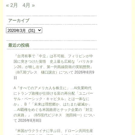
« 2月
4月 »
アーカイブ
最近の投稿
『台湾有事で「中立」は不可能、フィリピンが中
国に突きつけた覚悟 史上最も広範な「バリカタ
ン26」が映し出す、第一列島線防衛の実戦態勢』
（8/7JBプレス 樋口譲次）について
2026年8月9
日
A『すべてのアメリカ人を株主に」…AI失業時代
にトランプ政権が仕掛ける富の再分配「ユニバー
サル・ベーシック・キャピタル」とは一体なに
か』、B『「未来は理想郷か、はたまた破滅か」
…AI覇権をめぐる米国政府とテック企業の「対立
の末路」』（8/5現代ビジネス 池田純一）につい
て
2026年8月8日
『米国がウクライナに学ぶ日、ドローン共同生産