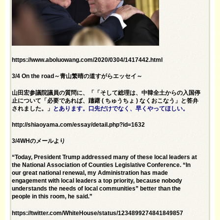
https://www.aboluowang.com/2020/0304/1417442.html
3/4 On the road～青山繁晴の道すがらエッセイ～
山田宏参議院議員の質問に、「「そして総理は、中韓全土からの入国停
止について「必要であれば、躊躇 ( ちゅうちょ ) なくおこなう」と答弁
されました。」
とあります。口先だけでなく、早くやってほしい。
http://shiaoyama.com/essay/detail.php?id=1632
3/4WHのメールより
“Today, President Trump addressed many of these local leaders at
the National Association of Counties Legislative Conference. “In
our great national renewal, my Administration has made
engagement with local leaders a top priority, because nobody
understands the needs of local communities” better than the
people in this room, he said.”
https://twitter.com/WhiteHouse/status/1234899274841849857