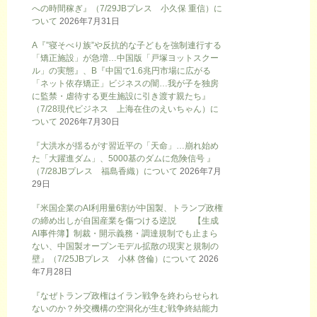
への時間稼ぎ』（7/29JBプレス 小久保 重信）に
ついて
2026年7月31日
A『”寝そべり族”や反抗的な子どもを強制連行する
「矯正施設」が急増…中国版「戸塚ヨットスクー
ル」の実態』、B『中国で1.6兆円市場に広がる
「ネット依存矯正」ビジネスの闇…我が子を独房
に監禁・虐待する更生施設に引き渡す親たち』
（7/28現代ビジネス 上海在住のえいちゃん）に
ついて
2026年7月30日
『大洪水が揺るがす習近平の「天命」…崩れ始め
た「大躍進ダム」、5000基のダムに危険信号 』
（7/28JBプレス 福島香織）について
2026年7月
29日
『米国企業のAI利用量6割が中国製、トランプ政権
の締め出しが自国産業を傷つける逆説 【生成
AI事件簿】制裁・開示義務・調達規制でも止まら
ない、中国製オープンモデル拡散の現実と規制の
壁』（7/25JBプレス 小林 啓倫）について
2026
年7月28日
『なぜトランプ政権はイラン戦争を終わらせられ
ないのか？外交機構の空洞化が生む戦争終結能力