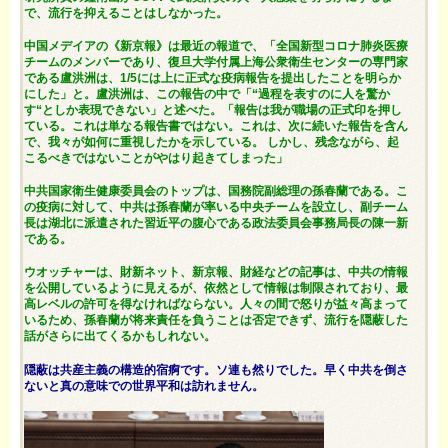
で、流行を抑えることはしなかった。
中国メデイアの《新京報》は最近の報道で、「全国新型コロナ肺炎医療
チームのメンバーであり、復旦大学付属上海公衆衛生センターの専門家
である盧洪洲は、1/5には上に正式な疫病報告を提出したことを明らか
にした」と。盧洪洲は、この報告の中で「“過程を表すのに人を驚か
す“としか表現できない」と述べた。「報告は我が職場の正式印を押し
ている。これは単なる報告書ではない。これは、次に続いた報告を含ん
で、我々が如何に重視したかを示している。 しかし、残念ながら、起
こるべきではないことがやはり起きてしまった」
中共国家衛生健康委員会のトップは、国務院副総理の孫春蘭である。こ
の疫病に対して、中共は孫春蘭が率いる中央チームを設立し、副チーム
長は湖北に派遣された習近平の腹心である政法委員会事務局長の陳一新
である。
ウオッチャーは、財新ネット、新京報、財経などの記事は、中共の情報
を公開しているように見えるが、依然として情報は制限されており、最
高レベルの許可を得なければならない。人々の間で怒りが益々高まって
いるため、孫春蘭が将来責任を負うことは否定できず、流行を隠蔽した
話がさらに出てくるかもしれない。
隠蔽は共産主義の構造的宿痾です。ソ連も然りでした。早く中共を倒さ
ないと真の意味での世界平和は訪れません。