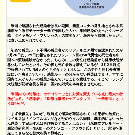
米国で確認された感染者は長い期間、新型コロナの発生地とされる武
漢市から政府チャーター機で帰国した人や、集団感染のあったクルーズ
船「ダイヤモンド・プリンセス」の乗客など、海外から帰国した人だけ
に食い止められていた。
初めて感染ルート不明の感染者がカリフォルニア州で確認されたのが
2月26日だ。29日に報告されたワシントン州の50代男性の死亡者も中
国への渡航経験がなかった。ちなみにこの男性は感染前から健康状態が
悪化していたという。その後も死亡者数は増えているが、3月2日時点
で報告されている6人のうち少なくとも4人は、この男性と同じ介護施
設にいた患者だという。感染ルートの分からない感染はつまり、すでに
国内で人から人への感染が進んでいることを意味する。そこでトランプ
大統領が記者会見を開き、国内の対策を本格化させたのだ。
米国内での対策は、カテゴリーごとに対策を変えている点に最大の特
徴がある。「感染者」「医療従事者やケアスタッフ」「一般市民」とい
う3区分だ。
まず最優先するのが、現時点で感染が確認されている患者の治療だ。
ウイルスは「インフルエンザなど他のウイルス同様、基本的にはいった
ん感染して完治すれば再び感染することはない」（米国立アレルギー・
感染症研究所＝NIAID＝のアンソニー・ファウチ氏）という。完治を優
先してさらなる拡大を防ぐ戦略だ。