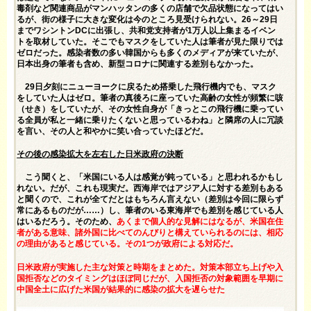
毒剤など関連商品がマンハッタンの多くの店舗で欠品状態になってはい
るが、街の様子に大きな変化は今のところ見受けられない。26～29日
までワシントンDCに出張し、共和党支持者が1万人以上集まるイベン
トを取材していた。そこでもマスクをしていた人は筆者が見た限りでは
ゼロだった。感染者数の多い韓国からも多くのメディアが来ていたが、
日本出身の筆者も含め、新型コロナに関連する差別もなかった。
29日夕刻にニューヨークに戻るため搭乗した飛行機内でも、マスク
をしていた人はゼロ。筆者の真後ろに座っていた高齢の女性が頻繁に咳
（せき）をしていたが、その女性自身が「きっとこの飛行機に乗ってい
る全員が私と一緒に乗りたくないと思っているわね」と隣席の人に冗談
を言い、その人と和やかに笑い合っていたほどだ。
その後の感染拡大を左右した日米政府の決断
こう聞くと、「米国にいる人は感覚が鈍っている」と思われるかもし
れない。だが、これも現実だ。西海岸ではアジア人に対する差別もある
と聞くので、これが全てだとはもちろん言えない（差別は今回に限らず
常にあるものだが……）し、筆者のいる東海岸でも差別を感じている人
はいるだろう。そのため、
あくまで個人的な見解にはなるが、米国在住
者がある意味、諸外国に比べてのんびりと構えていられるのには、相応
の理由があると感じている。その1つが政府による対応だ。
日米政府が実施した主な対策と時期をまとめた。対策本部立ち上げや入
国拒否などのタイミングはほぼ同じだが、入国拒否の対象範囲を早期に
中国全土に広げた米国が結果的に感染の拡大を遅らせた