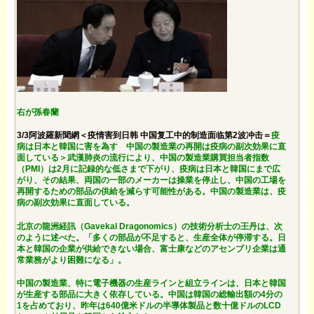
右が孫春蘭
3/3阿波羅新聞網＜疫情害到日韩 中国复工中的制造面临第2波冲击＝
疫
病は日本と韓国に害を為す 中国の製造業の再開は疫病の副次効果に直
面している＞武漢肺炎の流行により、中国の製造業購買担当者指数
（PMI）は2月に記録的な低さまで下がり、疫病は日本と韓国にまで広
がり、その結果、両国の一部のメーカーは操業を停止し、中国の工場を
再開するための部品の供給を減らす可能性がある。中国の製造業は、疫
病の副次効果に直面している。
北京の龍洲経訊（Gavekal Dragonomics）の技術分析士の王丹は、次
のように述べた。「多くの部品が不足すると、生産全体が停滞する。日
本と韓国の企業が供給できない場合、富士康などのアセンブリ企業は通
常業務がより困難になる」。
中国の製造業、特に電子機器の生産ラインと組立ラインは、日本と韓国
が生産する部品に大きく依存している。中国は韓国の総輸出額の4分の
1を占めており、昨年は640億米ドルの半導体製品と数十億ドルのLCD