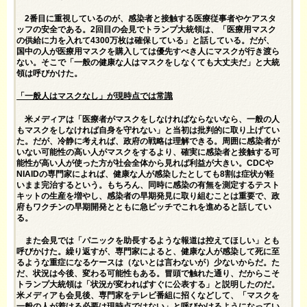
2番目に重視しているのが、感染者と接触する医療従事者やケアスタ
ッフの安全である。2回目の会見でトランプ大統領は、「医療用マスク
の供給に力を入れて4300万枚は確保している」と話している。だが、
国中の人が医療用マスクを購入しては優先すべき人にマスクが行き渡ら
ない。そこで「一般の健康な人はマスクをしなくても大丈夫だ」と大統
領は呼びかけた。
「一般人はマスクなし」が現時点では常識
米メディアは「医療者がマスクをしなければならないなら、一般の人
もマスクをしなければ自身を守れない」と当初は批判的に取り上げてい
た。だが、冷静に考えれば、政府の戦略は理解できる。周囲に感染者が
いない可能性の高い人がマスクをするより、確実に感染者と接触する可
能性が高い人が使った方が社会全体から見れば利益が大きい。CDCや
NIAIDの専門家によれば、健康な人が感染したとしても8割は症状が軽
いまま完治するという。もちろん、同時に感染の有無を測定するテスト
キットの生産を増やし、感染者の早期発見に取り組むことは重要で、政
府もワクチンの早期開発とともに急ピッチでこれを進めると話してい
る。
また会見では「パニックを助長するような報道は控えてほしい」とも
呼びかけた。繰り返すが、専門家によると、健康な人が感染して死に至
るような重症になるケースは（ないとは言わないが）少ないからだ。た
だ、状況は今後、変わる可能性もある。冒頭で触れた通り、だからこそ
トランプ大統領は「状況が変わればすぐに公表する」と説明したのだ。
米メディアも会見後、専門家をテレビ番組に招くなどして、「マスクを
一般の人が着ける必要は現時点ではない」と呼びかけるようになってい