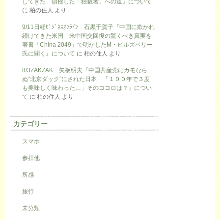
してきた 頓挫した「独裁者」への道』について
に
柏の住人
より
9/11日経ﾋﾞｼﾞﾈｽｵﾝﾗｲﾝ 石黒千賀子『中国に欺かれ
続けてきた米国 米中国交回復の驚くべき真実を
著書「China 2049」で明かしたM・ピルズベリー
氏に聞く』について
に
柏の住人
より
8/3ZAKZAK 矢板明夫『中国共産党にカモなら
ぬ“北京ダック”にされた日本 「１００年で３度
も美味しく味わった…」そのココロは？』につい
て
に
柏の住人
より
カテゴリー
スマホ
参拝他
所感
旅行
未分類