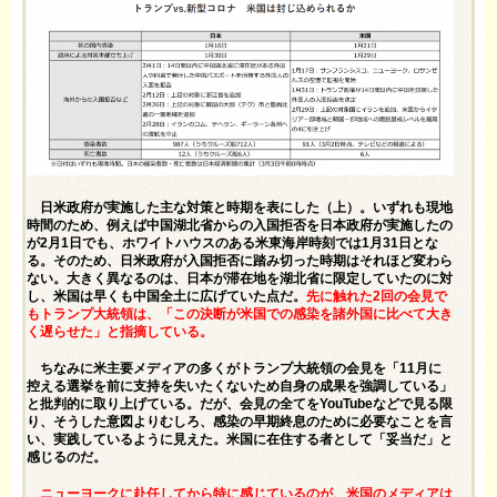
日米政府が実施した主な対策と時期を表にした（上）。いずれも現地
時間のため、例えば中国湖北省からの入国拒否を日本政府が実施したの
が2月1日でも、ホワイトハウスのある米東海岸時刻では1月31日とな
る。そのため、日米政府が入国拒否に踏み切った時期はそれほど変わら
ない。大きく異なるのは、日本が滞在地を湖北省に限定していたのに対
し、米国は早くも中国全土に広げていた点だ。
先に触れた2回の会見で
もトランプ大統領は、「この決断が米国での感染を諸外国に比べて大き
く遅らせた」と指摘している。
ちなみに米主要メディアの多くがトランプ大統領の会見を「11月に
控える選挙を前に支持を失いたくないため自身の成果を強調している」
と批判的に取り上げている。だが、会見の全てをYouTubeなどで見る限
り、そうした意図よりむしろ、感染の早期終息のために必要なことを言
い、実践しているように見えた。米国に在住する者として「妥当だ」と
感じるのだ。
ニューヨークに赴任してから特に感じているのが、米国のメディアは