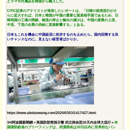
とスマホ付属品を韓国から輸入した。
CITIC証券のアナリストが発表したレポートは、「日韓の疫病流行がさ
らに拡大すれば、日本と韓国が中国の重要な貿易相手国であるため、日
韓両国の工場の閉鎖、物流の停止と輸出の減少は、中国の産業の上流、
中流、下流の企業の供給に直接影響する」とある。
日本もこれを機会に中国経済に依存するのを止めたら。国内回帰する良
いチャンスなのに。見えない経営者ばかりか。
https://www.aboluowang.com/2020/0303/1417427.html
3/4阿波羅新聞網＜美国防部简报示警 武汉肺炎恐30天内全球大流行＝
米
国国防総省のブリーフィングは、武漢肺炎は30日以内に世界的なパン