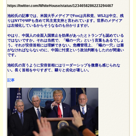
https://twitter.com/WhiteHouse/status/1234658286223294467
池松氏の記事では、米国大手メデイアでFoxは共和党、WSJは中立、残
りはNYTやWPも含めて民主党支持と言われています。世界のメデイア
は左傾化しているからそうなるのも分かりますが。
やはり、中国人の全面入国禁止を効果があったとトランプも認めている
ではないですか。それは当然で、「蟻の一穴」という言葉もあるでしょ
う。それが安倍首相には理解できない。危機管理上、「蟻の一穴」は塞
がなければならないのに、中国に忖度という政治判断をしたのが間違い
です。
池松氏の言うように安倍首相にはリーダーシップを微塵も感じられな
い。長く首相をやりすぎて、驕りと劣化が著しい。
記事