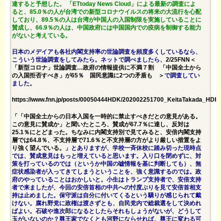
達すると予想した。 「ETtoday News Cloud」による最新の調査によ
ると、85.0％の人が台湾での新型コロナウイルスの将来の大流行を心配
しており、89.5％の人は台湾が中国人の入国制限を実施していることに
賛成し、66.9％の人は、中国政府には中国国内での疫病を制御する能力
がないと考えている。
日本のメデイアも各社内閣支持率の世論調査を頻度多くしているなら、
こういう世論調査をしてみたら。ネットで調べましたら、
2/25FNN＜
「新型コロナ」世論調査…政府の情報提供に不満７割 「中国全土から
の入国拒否すべき」が65％ 国民意識に2つの矛盾も ＞
で調査してい
ました。
https://www.fnn.jp/posts/00050444HDK/202002251700_KeitaTakada_HDK
「「中国全土からの日本入国を一時的に禁止すべきだとの意見がある。
この意見に賛成か」と聞いたところ、賛成が67.7％に達し、反対は
25.1％にとどまった。ちなみに内閣支持別で見てみると、安倍内閣支持
層では64.8％、不支持層で71.6％と不支持層の方がより厳しい措置をよ
り強く望んでいる。」
とありますが、学校一斉休校に踏み切った現時点
では、賛成意見はもっと増えていると思います。入り口を閉めずに、対
策を打っているのでは（というか中国の嘘情報を基に判断しても）、無
症状感染者が入ってきてしまうということを、強く意識するのでは。政
府のやっていることはおかしいと。小生はトランプ支持者で、安倍支持
者で来ましたが、今回の安倍首相の中共への忖度ぶりを見て安倍首相支
持は止めました。保守派は自分に付いてくるという驕りが感じられて戴
けない。腐れ野党に政権は渡さずとも、自民党内で総裁選をして決めれ
ばよい。石破や進次郎になるとしたらそれもしょうがないが、どうして
玉がいないのか？尊王家でなくとも河野にならせれば、尊王に変わる可