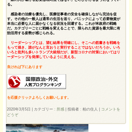
る。
感染者の治療を優先し、医療従事者の安全を確保しながら完治を促
す。その他の一般人は通常の生活を送り、パニックによって必要物資が
本当に必要な人に届かなくなる状況を回避する。これが米政府の戦略
だ。カテゴリーごとに戦略を変えることで、限られた資源を最大限に有
効活用する姿勢が感じられる。
リーダーシップとは、望む結果を明確にし、そこへの筋書きを戦略を
もって描き、誰がなんと言おうと実行することではないだろうか。いろ
いろと批判も多いトランプ大統領だが、新型コロナの対策においてはリ
ーダーシップを発揮しているように見える。
良ければ下にあります
を応援クリックよろしくお願いします。
2020年3月5日
|
カテゴリー :
所感
|
投稿者 : 柏の住人
|
コメントを
どうぞ