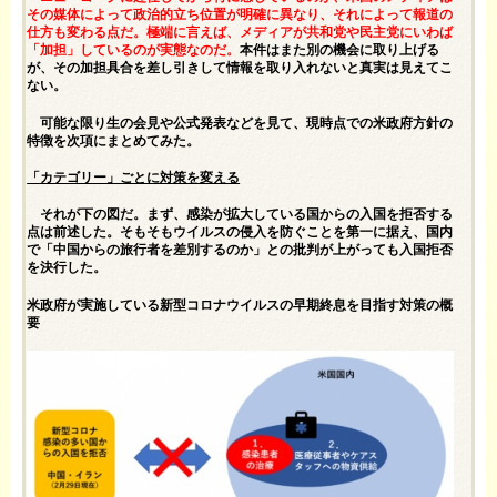
その媒体によって政治的立ち位置が明確に異なり、それによって報道の
仕方も変わる点だ。極端に言えば、メディアが共和党や民主党にいわば
「加担」しているのが実態なのだ。
本件はまた別の機会に取り上げる
が、その加担具合を差し引きして情報を取り入れないと真実は見えてこ
ない。
可能な限り生の会見や公式発表などを見て、現時点での米政府方針の
特徴を次項にまとめてみた。
「カテゴリー」ごとに対策を変える
それが下の図だ。まず、感染が拡大している国からの入国を拒否する
点は前述した。そもそもウイルスの侵入を防ぐことを第一に据え、国内
で「中国からの旅行者を差別するのか」との批判が上がっても入国拒否
を決行した。
米政府が実施している新型コロナウイルスの早期終息を目指す対策の概
要