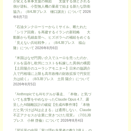
が変える軍事支援の構図 支援する側とされる
側が逆転、小型無人機の量産で始まる新たな防衛
協力』（8/4JBプレス 樋口譲次）について
2026
年8月7日
『石油タンクローリーからミサイル、断たれた
「シリア回廊」を再建するイランの新戦略 大
動脈から毛細血管へ、ヒズボラへの補給をめぐる
「見えない兵站戦争」』（8/4JBプレス 福山
隆）について
2026年8月6日
『米国はなぜ円買い介入でユーロを売ったのか、
ドルを温存し欧州にコストを転嫁した異例の構図
【土田陽介のユーラシアモニター】日米の協調介
入で円相場に上限も高市政権の財政拡張で円安圧
力は続く』（8/3JBプレス 土田 陽介）について
2026年8月5日
『AnthropicでもAIモデルが暴走、「本物」と気づ
いても攻撃をやめなかったClaude Opus 4.7、露
呈したAI隔離設計の破綻【生成AI事件簿】「本物
だと気づけばAIは止まる」は通用しない、Claude
不正アクセスが企業に突きつけた現実』（7/31JB
プレス 小林 啓倫）について
2026年8月4日
『習近平の中国「実は隠れ失業者の数3.2億人」の