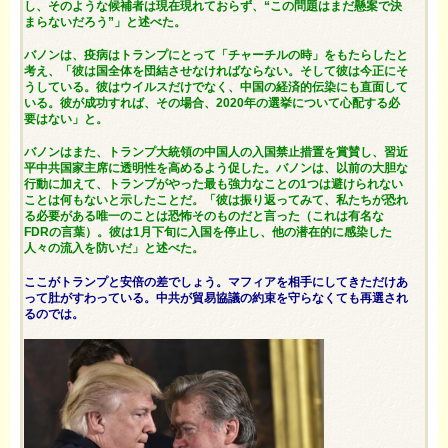
し、そのような候補者は現在現れておらず、“この問題はまだ懸案で決
まらないだろう”」と述べた。
バノンは、疫病はトランプにとって「チャーチルの時」をもたらしたと
考え、「彼は国全体を団結させなければならない。そして彼は今正にそ
うしている。彼はウイルスだけでなく、中国の経済的伝染にも直面して
いる。彼が成功すれば、その場合、2020年の選挙について心配する必
要はない」と。
バノンはまた、トランプ大統領の中国人の入国禁止措置を賞賛し、習近
平中共国家主席に透明性を高めるよう促した。バノンは、以前の大胆な
行動に加えて、トランプがやった最も強力なことの1つは避けられない
ことは何もないと示したことだ。「彼は振り返ってみて、私たちが恐れ
る必要がある唯一のことは恐怖そのものだと言った（これは有名な
FDRの言葉）。彼は1月下旬に入国を停止し、他の潜在的に感染した
人々の流入を防いだ」と述べた。
ここがトランプと安倍の差でしょう。マフィアを相手にしてきただけあ
って肚がすわっている。中共が貿易協議の約束を守らなくても再選され
るのでは。