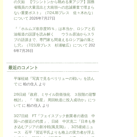
の欠如 【ワシントンから眺める東アジア】国務
省職員の大量流出と大統領への忠誠審査で埋まら
ない重要ポスト』（7/24JBプレス 佐々木れな）
について
2026年7月27日
『「ホルムズ依存度95％」は本当か、ロシアと石
油報道の誤謬を読み解く ウラル原油からスラ
ブの語源まで、専門家も間違えるロシア論の落と
し穴』（7/23JBプレス 杉浦敏広）について
202
6年7月26日
最近のコメント
平塚柾緒『写真で見るペリリューの戦い』を読ん
で
に
柏の住人
より
2/9日経『政府、ミサイル防衛強化 ３段階の迎撃
検討』、『「衛星」 周回軌道に投入成功か』につ
いて
に
柏の住人
より
3/27日経 FT『フェイスブック創業者の過信 中
国への接近の代償 』、日経 中沢克二『日本も巻
き込むアジアの新冷戦(風見鶏)』、3/25産経ニュ
ース 石平『習近平氏よりも格上の実力者が浮上