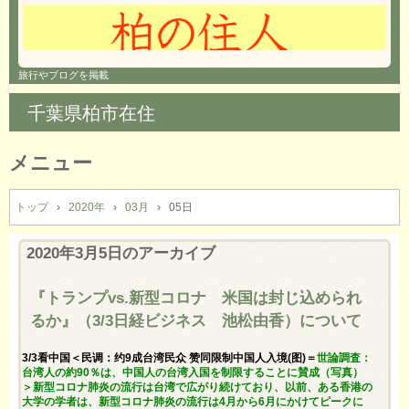
旅行やブログを掲載
千葉県柏市在住
メニュー
コ
ン
トップ
›
2020年
›
03月
›
05日
テ
ン
2020年3月5日
のアーカイブ
ツ
へ
『トランプvs.新型コロナ 米国は封じ込められ
ス
るか』（3/3日経ビジネス 池松由香）について
キ
ッ
3/3看中国＜民调：约9成台湾民众 赞同限制中国人入境(图)＝
世論調査：
プ
台湾人の約90％は、中国人の台湾入国を制限することに賛成（写真）
＞新型コロナ肺炎の流行は台湾で広がり続けており、以前、ある香港の
大学の学者は、新型コロナ肺炎の流行は4月から6月にかけてピークに