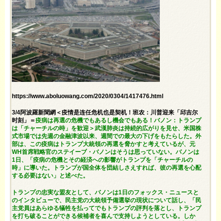
https://www.aboluowang.com/2020/0304/1417476.html
3/4阿波羅新聞網＜疫情是连任危机也是契机！班农：川普迎来「邱吉尔
时刻」＝
疫病は再選の危機でもあるし機会でもある！バノン：トランプ
は「チャーチルの時」を歓迎＞武漢肺炎は持続的広がりを見せ、米国株
式市場では先週の金融津波以来、週間での最大の下げをもたらした。外
部は、この疫病はトランプ大統領の再選を脅かすと考えているが、元
WH首席戦略官のステイーブ・バノンはそうは思っていない。バノンは
1日、「疫病の危機とその経済への影響がトランプを「チャーチルの
時」に導いた。トランプが国全体を団結しさえすれば、彼の再選を心配
する必要はない」と述べた。
トランプの忠実な盟友として、バノンは1日のフォックス・ニュースと
のインタビューで、民主党の大統領予備選挙の現状について話し、「民
主党員はあらゆる犠牲を払ってでもトランプの評判を落とし、トランプ
を打ち破ることができる候補者を喜んで支持しようとしている。しか