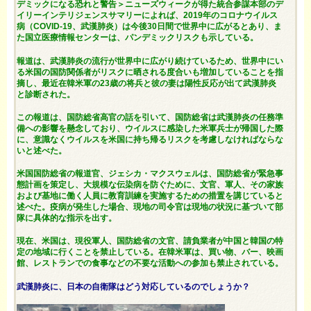
デミックになる恐れと警告＞ニューズウィークが得た統合参謀本部のデ
イリーインテリジェンスサマリーによれば、2019年のコロナウイルス
病（COVID-19、武漢肺炎）は今後30日間で世界中に広がるとあり、ま
た国立医療情報センターは、パンデミックリスクも示している。
報道は、武漢肺炎の流行が世界中に広がり続けているため、世界中にい
る米国の国防関係者がリスクに晒される度合いも増加していることを指
摘し、最近在韓米軍の23歳の将兵と彼の妻は陽性反応が出て武漢肺炎
と診断された。
この報道は、国防総省高官の話を引いて、国防総省は武漢肺炎の任務準
備への影響を懸念しており、ウイルスに感染した米軍兵士が帰国した際
に、意識なくウイルスを米国に持ち帰るリスクを考慮しなければならな
いと述べた。
米国国防総省の報道官、ジェシカ・マクスウェルは、国防総省が緊急事
態計画を策定し、大規模な伝染病を防ぐために、文官、軍人、その家族
および基地に働く人員に教育訓練を実施するための措置を講じていると
述べた。疫病が発生した場合、現地の司令官は現地の状況に基づいて部
隊に具体的な指示を出す。
現在、米国は、現役軍人、国防総省の文官、請負業者が中国と韓国の特
定の地域に行くことを禁止している。在韓米軍は、買い物、バー、映画
館、レストランでの食事などの不要な活動への参加も禁止されている。
武漢肺炎に、日本の自衛隊はどう対応しているのでしょうか？