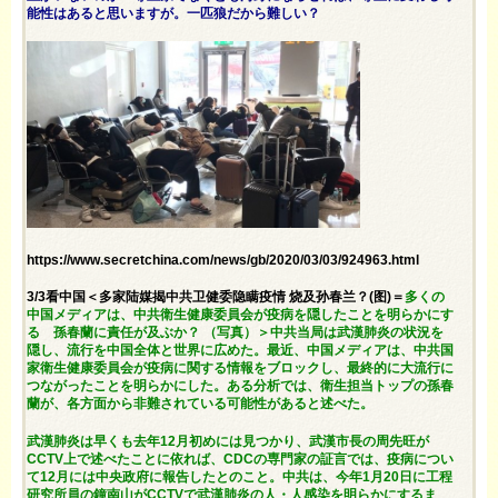
能性はあると思いますが。一匹狼だから難しい？
https://www.secretchina.com/news/gb/2020/03/03/924963.html
3/3看中国＜多家陆媒揭中共卫健委隐瞒疫情 烧及孙春兰？(图)＝
多くの
中国メディアは、中共衛生健康委員会が疫病を隠したことを明らかにす
る 孫春蘭に責任が及ぶか？ （写真）＞中共当局は武漢肺炎の状況を
隠し、流行を中国全体と世界に広めた。最近、中国メディアは、中共国
家衛生健康委員会が疫病に関する情報をブロックし、最終的に大流行に
つながったことを明らかにした。ある分析では、衛生担当トップの孫春
蘭が、各方面から非難されている可能性があると述べた。
武漢肺炎は早くも去年12月初めには見つかり、武漢市長の周先旺が
CCTV上で述べたことに依れば、CDCの専門家の証言では、疫病につい
て12月には中央政府に報告したとのこと。中共は、今年1月20日に工程
研究所員の鐘南山がCCTVで武漢肺炎の人・人感染を明らかにするま