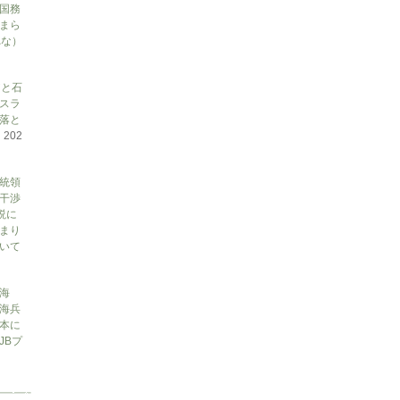
国務
まら
れな）
アと石
スラ
落と
て
202
大統領
干渉
説に
まり
ついて
海
海兵
本に
JBプ