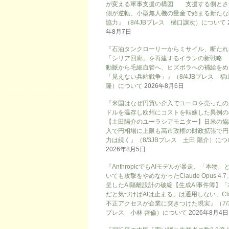
が変える軍事支援の構図 支援する側とさ
側が逆転、小型無人機の量産で始まる新たな
協力』（8/4JBプレス 樋口譲次）について
年8月7日
『石油タンクローリーからミサイル、断たれ
「シリア回廊」を再建するイランの新戦略
動脈から毛細血管へ、ヒズボラへの補給をめ
「見えない兵站戦争」』（8/4JBプレス 福
隆）について
2026年8月6日
『米国はなぜ円買い介入でユーロを売ったの
ドルを温存し欧州にコストを転嫁した異例の
【土田陽介のユーラシアモニター】日米の協
入で円相場に上限も高市政権の財政拡張で円
力は続く』（8/3JBプレス 土田 陽介）に
2026年8月5日
『AnthropicでもAIモデルが暴走、「本物」
いても攻撃をやめなかったClaude Opus 4.
呈したAI隔離設計の破綻【生成AI事件簿】「
だと気づけばAIは止まる」は通用しない、Cla
不正アクセスが企業に突きつけた現実』（7/3
プレス 小林 啓倫）について
2026年8月4日