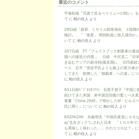
最近のコメント
平塚柾緒『写真で見るペリリューの戦い』を
で
に
柏の住人
より
2/9日経『政府、ミサイル防衛強化 ３段階
検討』、『「衛星」 周回軌道に投入成功か
いて
に
柏の住人
より
3/27日経 FT『フェイスブック創業者の過
国への接近の代償 』、日経 中沢克二『日
き込むアジアの新冷戦(風見鶏)』、3/25産経
ース 石平『習近平氏よりも格上の実力者が
してきた 頓挫した「独裁者」への道』につ
に
柏の住人
より
9/11日経ﾋﾞｼﾞﾈｽｵﾝﾗｲﾝ 石黒千賀子『中国
続けてきた米国 米中国交回復の驚くべき真
著書「China 2049」で明かしたM・ピルズ
氏に聞く』について
に
柏の住人
より
8/3ZAKZAK 矢板明夫『中国共産党にカモ
ぬ“北京ダック”にされた日本 「１００年で
も美味しく味わった…」そのココロは？』に
て
に
柏の住人
より