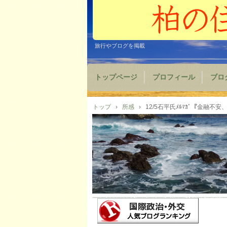
旅行やブログを掲載
トップページ
プロフィール
ブロ
トップ
›
所感
›
12/5石平氏ﾒﾙﾏｶﾞ『金