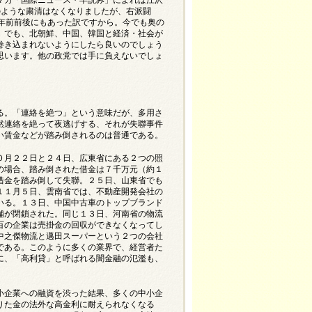
のような粛清はなくなりましたが、右派闘
年前前後にもあった訳ですから。今でも奥の
。でも、北朝鮮、中国、韓国と経済・社会が
ら巻き込まれないようにしたら良いのでしょう
思います。他の政党では手に負えないでしょ
る。「連絡を絶つ」という意味だが、多用さ
然連絡を絶って夜逃げする、それが失聯事件
い賃金などが踏み倒されるのは普通である。
０月２２日と２４日、広東省にある２つの照
の場合、踏み倒された借金は７千万元（約１
借金を踏み倒して失聯。２５日、山東省でも
１１月５日、雲南省では、不動産開発会社の
いる。１３日、中国中古車のトップブランド
舗が閉鎖された。同じ１３日、河南省の物流
百の企業は売掛金の回収ができなくなってし
中之傑物流と邁田スーパーという２つの会社
である。このように多くの業界で、経営者た
に、「高利貸」と呼ばれる闇金融の氾濫も、
小企業への融資を渋った結果、多くの中小企
りた金の法外な高金利に耐えられなくなる