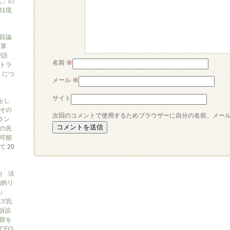
人」の
31現
目論
勝算
が語
名前
※
トラ
）につ
メール
※
サイト
をし
その
次回のコメントで使用するためブラウザーに自分の名前、メー
ラン
の先
可能
いて
20
約 法
治的リ
』
ブズ氏
訴訟
部を
CEO