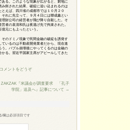
である。このような現象が広がると、窮地に
踏み倒された結果、破綻に追い込まれるのは
たとえば、四川省の成都市では１０月２０
、それに先立って、９月４日には聯成鑫とい
資理財公司の経営者が飛び降り自殺した。そ
経営者の袁清和氏は夜逃げ先で拘束された。
百億元にも上ったという。
、そのドミノ現象で民間金融の破綻を誘発す
しているのは不動産開発業者だから、現在進
ろう。バブル崩壊後にやってくるのは金融の
分かる。習近平国家主席がアピールしてきた
コメントをどうぞ
5 ZAKZAK『米議会が調査要求 「孔子
学院」追及へ』記事について
→
る欄は必須項目です