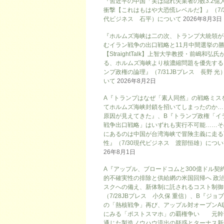
『習近平の中国「実は隠れ失業者の数3.2億
衝撃【これはもはや大恐慌レベルだ】』（7/
代ビジネス 石平）について
2026年8月3日
『ホルムズ海峡は二の次、トランプ大統領が
むイラン戦争の出口戦略と11月中間選挙の
【StraightTalk】上智大学教授・前嶋和弘氏
る、ホルムズ海峡より核濃縮問題を優先する
ンプ政権の論理』（7/31JBプレス 長野 光
いて
2026年8月2日
A『トランプはなぜ「素人同然」の戦略ミス
てホルムズ海峡封鎖を招いてしまったのか…
原因が見えてきた』、B『トランプ政権「イ
戦争出口戦略」はいずれも実行不可能……そ
にあるのは中国が台湾海峡で冒険主義に走る
性』（7/30現代ビジネス 渡部恒雄）につ
26年8月1日
A『アップル、ブロードコムと300億ドル契
的不確実性の排除と供給網の米国回帰へ 政
スクへの備え、新体制に託されるコスト制御
（7/28JBプレス 小久保 重信）、B『ジョ
の「熱核戦争」再び、アップル対オープンAI
にみる「ポストスマホ」の覇権争い 元幹
通じた製造ノウハウ流出の疑惑とターナス新