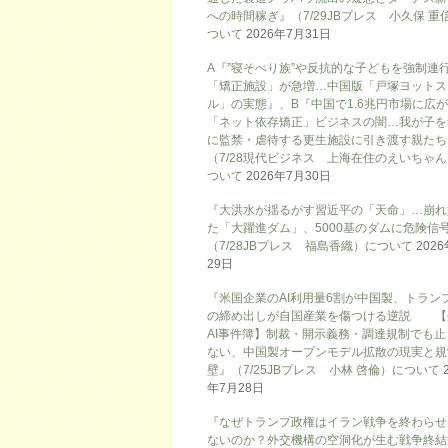
への時間稼ぎ』（7/29JBプレス 小久保 重
ついて
2026年7月31日
A『”寝そべり族”や反抗的な子どもを強制連
「矯正施設」が急増…中国版「戸塚ヨットス
ル」の実態』、B『中国で1.6兆円市場に広
「ネット依存矯正」ビジネスの闇…我が子を
に監禁・虐待する更生施設に引き渡す親たち
（7/28現代ビジネス 上海在住のえいちゃ
ついて
2026年7月30日
『大洪水が揺るがす習近平の「天命」…崩れ
た「大躍進ダム」、5000基のダムに危険信号
（7/28JBプレス 福島香織）について
202
29日
『米国企業のAI利用量6割が中国製、トラン
の締め出しが自国産業を傷つける逆説 【
AI事件簿】制裁・開示義務・調達規制でも止
ない、中国製オープンモデル拡散の現実と規
壁』（7/25JBプレス 小林 啓倫）について
年7月28日
『なぜトランプ政権はイラン戦争を終わらせ
ないのか？外交機構の空洞化が生む戦争終結