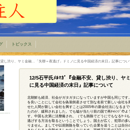
グ
トピックス
融不安、貸し渋り、ヤミ金融…「失聯＝夜逃げ」ドミノに見る中国経済の末日』記事につい
12/5石平氏ﾒﾙﾏｶﾞ『金融不安、貸し渋り、
に見る中国経済の末日』記事について
北朝鮮も経済、社会がガタガタになっていますが中国も同じです
を良いことにして会社を偽装倒産させて別な名前で新しい会社を
せた人間が新しい会社を興すことは2005年の新会社法になるま
たのが、緩和されました。でも嘘が当たり前の国で再ﾁｬﾚﾝｼﾞの
す。中国も次第に法整備され、（でも賄賂でどうにでもなるｹｰｽ
逃げする方法を取るということでしょう。国土が広く、犯罪の多
りません。ましてや以前賄賂を取っていた企業を追うことは自分
きなくなると自殺するしかなくなります。宮崎正弘氏の12/2メ