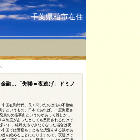
千葉県柏市在住
て
ヤミ金融…「失聯＝夜逃げ」ドミノ
。中国在勤時代、良く聞いたのは法の不整備
興すというもの。日本であれば、一度倒産さ
で役員の欠格事由というのがあって難しかっ
ような制度があったとしても悪用されるだけで
も多い）、結局支払できなくなった場合は夜
い中国では警察もまともな捜査をする訳があ
の首を絞めることになりますので。夜逃げで
ルマガ「国際ニュース・早読み」によれば江沢