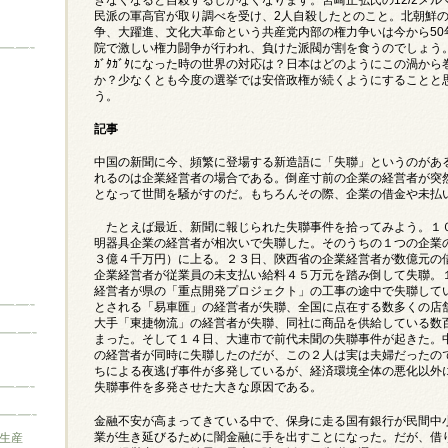
民派の軍高官が取り調べを受け、2人自殺したとのこと。北朝鮮
争、大躍進、文化大革命という共産党内部の権力争いは今から50
院で激しい権力闘争が行われ、負けた派閥が割を食うのでしょう
ｶﾞﾀｶﾞﾀになった時の世界の対応は？日本はどのようにこの渦か
か？少なくとも今度の選挙では安倍政権が続くようにすることと
う。
記事
中国の新聞に今、頻繁に登場する新造語に「失聯」というのがあ
れるのは企業経営者の場合である。倒産寸前の企業の経営者が突
となって世間を騒がすのだ。もちろんその際、企業の借金や未払
たとえば最近、新聞に報じられた失聯事件を拾ってみよう。１
明器具企業の経営者が相次いで失聯した。そのうちの１つの企業
３億４千万円）に上る。２３日、陝西省の企業経営者が数億元の
企業経営者が従業員の未支払い給料４５万元を踏み倒して失聯。
経営者が県の「重点開発プロジェクト」の工事の途中で失聯して
とされる「易車匯」の経営者が失聯、全国に点在する数多くの店
大手「東捷物流」の経営者が失聯、同社に商品を供給している数
まった。そして１４日、大連市で前代未聞の失聯事件が起きた。
の経営者が同時に失聯したのだが、この２人は実は夫婦だったの
ちによる夜逃げ事件が多発しているが、経済環境全体の悪化以外
失聯事件を多発させた大きな原因である。
金融不安が高まってきている中で、保身に走る国有銀行が民間中
業が生き延びるために闇金融に手を出すことになった。だが、借
生産