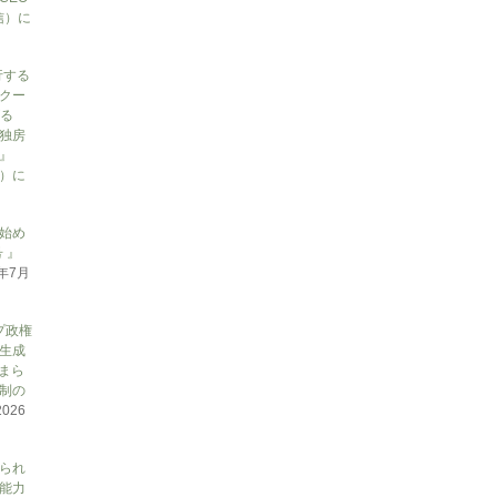
信）に
行する
クー
がる
独房
』
ん）に
始め
 』
6年7月
プ政権
生成
まら
制の
2026
られ
能力