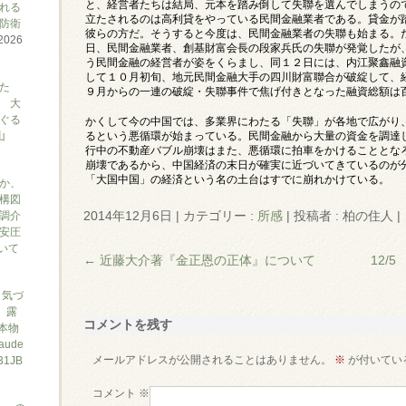
と、経営者たちは結局、元本を踏み倒して失聯を選んでしまうの
れる
立たされるのは高利貸をやっている民間金融業者である。貸金が
防衛
彼らの方だ。そうすると今度は、民間金融業者の失聯も始まる。
2026
日、民間金融業者、創基財富会長の段家兵氏の失聯が発覚したが
う民間金融の経営者が姿をくらまし、同１２日には、内江聚鑫融
して１０月初旬、地元民間金融大手の四川財富聯合が破綻して、
た
９月からの一連の破綻・失聯事件で焦げ付きとなった融資総額は
 大
ぐる
かくして今の中国では、多業界にわたる「失聯」が各地で広がり
山
るという悪循環が始まっている。民間金融から大量の資金を調達
行中の不動産バブル崩壊はまた、悪循環に拍車をかけることとな
崩壊であるから、中国経済の末日が確実に近づいてきているのが
「大国中国」の経済という名の土台はすでに崩れかけている。
か、
構図
2014年12月6日
|
カテゴリー :
所感
|
投稿者 : 柏の住人
|
調介
安圧
ついて
←
近藤大介著『金正恩の正体』について
12/
と気づ
7、露
コメントを残す
本物
ude
1JB
メールアドレスが公開されることはありません。
※
が付いてい
コメント
※