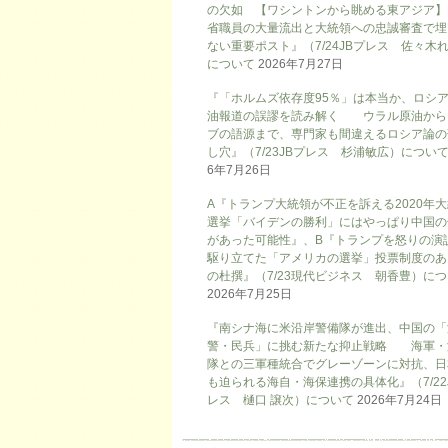
の欠如 【ワシントンから眺める東アジア】
省職員の大量流出と大統領への忠誠審査で埋
ない重要ポスト』（7/24JBプレス 佐々木
について
2026年7月27日
『「ホルムズ依存度95％」は本当か、ロシ
油報道の誤謬を読み解く ウラル原油から
ブの語源まで、専門家も間違えるロシア論の
し穴』（7/23JBプレス 杉浦敏広）につい
6年7月26日
A『トランプ大統領が不正を訴える2020年
選挙「バイデンの勝利」にはやっぱり中国の
があった可能性』、B『トランプを怒りの演
駆り立てた「アメリカの選挙」投票制度のあ
の杜撰』（7/23現代ビジネス 朝香豊）に
2026年7月25日
『南シナ海に米沿岸警備隊が進出、中国の「
警・民兵」に挑む新たな抑止戦略 海軍・
隊との三軍種統合でグレーゾーンに対抗、日
も迫られる海自・海保連携の具体化』（7/22
レス 樋口 譲次）について
2026年7月24日