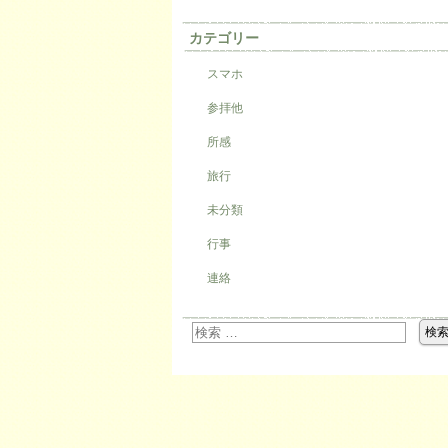
カテゴリー
スマホ
参拝他
所感
旅行
未分類
行事
連絡