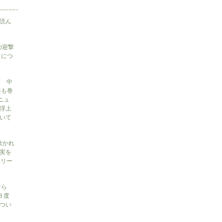
読ん
の迎撃
』につ
信 中
本も巻
ニュ
浮上
いて
に欺かれ
実を
ベリー
なら
３度
つい