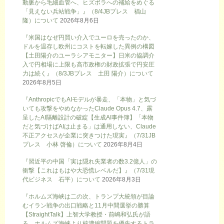
動脈から毛細血管へ、ヒズボラへの補給をめぐる
「見えない兵站戦争」』（8/4JBプレス 福山
隆）について
2026年8月6日
『米国はなぜ円買い介入でユーロを売ったのか、
ドルを温存し欧州にコストを転嫁した異例の構図
【土田陽介のユーラシアモニター】日米の協調介
入で円相場に上限も高市政権の財政拡張で円安圧
力は続く』（8/3JBプレス 土田 陽介）について
2026年8月5日
『AnthropicでもAIモデルが暴走、「本物」と気づ
いても攻撃をやめなかったClaude Opus 4.7、露
呈したAI隔離設計の破綻【生成AI事件簿】「本物
だと気づけばAIは止まる」は通用しない、Claude
不正アクセスが企業に突きつけた現実』（7/31JB
プレス 小林 啓倫）について
2026年8月4日
『習近平の中国「実は隠れ失業者の数3.2億人」の
衝撃【これはもはや大恐慌レベルだ】』（7/31現
代ビジネス 石平）について
2026年8月3日
『ホルムズ海峡は二の次、トランプ大統領が目論
むイラン戦争の出口戦略と11月中間選挙の勝算
【StraightTalk】上智大学教授・前嶋和弘氏が語
る、ホルムズ海峡より核濃縮問題を優先するトラ