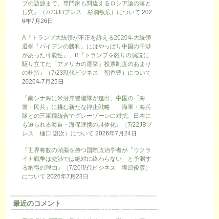
ブの語源まで、専門家も間違えるロシア論の落と
し穴』（7/23JBプレス 杉浦敏広）について
202
6年7月26日
A『トランプ大統領が不正を訴える2020年大統領
選挙「バイデンの勝利」にはやっぱり中国の干渉
があった可能性』、B『トランプを怒りの演説に
駆り立てた「アメリカの選挙」投票制度のあまり
の杜撰』（7/23現代ビジネス 朝香豊）について
2026年7月25日
『南シナ海に米沿岸警備隊が進出、中国の「海
警・民兵」に挑む新たな抑止戦略 海軍・海兵
隊との三軍種統合でグレーゾーンに対抗、日本に
も迫られる海自・海保連携の具体化』（7/22JBプ
レス 樋口 譲次）について
2026年7月24日
『世界有数の頭脳を持つ国際政治学者が「ウクラ
イナ戦争は交渉では絶対に終わらない」と予測す
る納得の理由』（7/20現代ビジネス 塩原俊彦）
について
2026年7月23日
最近のコメント