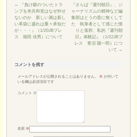
←
『負け癖のついたトラ
『さらば『週刊朝日』、ジ
ンプを米共和党はなぜ外せ
ャーナリズムの精神など編
ないのか 新しい酒は新し
集部はとうの昔に無くして
い革袋に盛れは重々承知だ
た 執筆者として感じた憤
が・・・』（1/20JBプレ
りと落胆、私的『週刊朝
ス 堀田 佳男）について
日』体験記』（1/22JBプ
レス 青沼 陽一郎）につ
いて
→
コメントを残す
メールアドレスが公開されることはありません。
※
が付いて
いる欄は必須項目です
コメント
※
名前
※