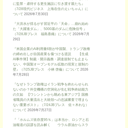
に監禁・虐待する更生施設に引き渡す親たち』
（7/28現代ビジネス 上海在住のえいちゃん）に
ついて
2026年7月30日
『大洪水が揺るがす習近平の「天命」…崩れ始め
た「大躍進ダム」、5000基のダムに危険信号 』
（7/28JBプレス 福島香織）について
2026年7月
29日
『米国企業のAI利用量6割が中国製、トランプ政権
の締め出しが自国産業を傷つける逆説 【生成
AI事件簿】制裁・開示義務・調達規制でも止まら
ない、中国製オープンモデル拡散の現実と規制の
壁』（7/25JBプレス 小林 啓倫）について
2026
年7月28日
『なぜトランプ政権はイラン戦争を終わらせられ
ないのか？外交機構の空洞化が生む戦争終結能力
の欠如 【ワシントンから眺める東アジア】国務
省職員の大量流出と大統領への忠誠審査で埋まら
ない重要ポスト』（7/24JBプレス 佐々木れな）
について
2026年7月27日
『「ホルムズ依存度95％」は本当か、ロシアと石
油報道の誤謬を読み解く ウラル原油からスラ