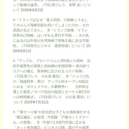
ンプ政権の論理』（7/31JBプレス 長野 光）につ
いて
2026年8月2日
A『トランプはなぜ「素人同然」の戦略ミスをし
てホルムズ海峡封鎖を招いてしまったのか…その
原因が見えてきた』、B『トランプ政権「イラン
戦争出口戦略」はいずれも実行不可能……その先
にあるのは中国が台湾海峡で冒険主義に走る可能
性』（7/30現代ビジネス 渡部恒雄）について
20
26年8月1日
A『アップル、ブロードコムと300億ドル契約 法
的不確実性の排除と供給網の米国回帰へ 政治的リ
スクへの備え、新体制に託されるコスト制御』
（7/28JBプレス 小久保 重信）、B『ジョブズ氏
の「熱核戦争」再び、アップル対オープンAI訴訟
にみる「ポストスマホ」の覇権争い 元幹部を
通じた製造ノウハウ流出の疑惑とターナス新CEO
への時間稼ぎ』（7/29JBプレス 小久保 重信）に
ついて
2026年7月31日
A『”寝そべり族”や反抗的な子どもを強制連行する
「矯正施設」が急増…中国版「戸塚ヨットスクー
ル」の実態』、B『中国で1.6兆円市場に広がる
「ネット依存矯正」ビジネスの闇…我が子を独房