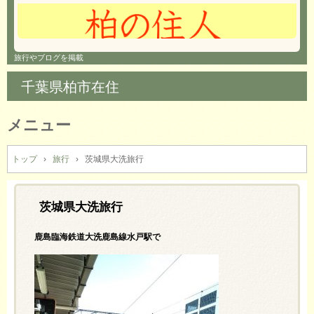
旅行やブログを掲載
千葉県柏市在住
メニュー
コ
ン
トップ
›
旅行
›
茨城県大洗旅行
テ
ン
ツ
茨城県大洗旅行
へ
ス
鹿島臨海鉄道大洗鹿島線水戸駅で
キ
ッ
プ