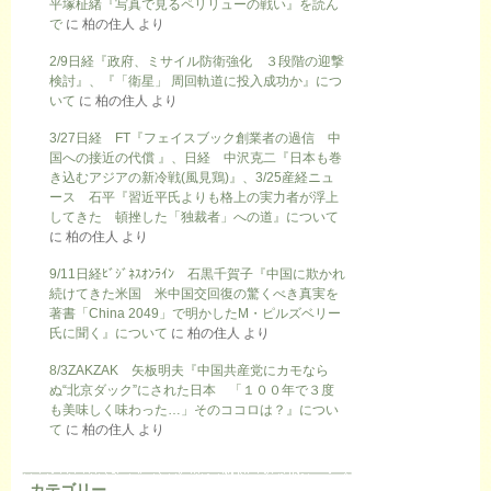
平塚柾緒『写真で見るペリリューの戦い』を読ん
で
に
柏の住人
より
2/9日経『政府、ミサイル防衛強化 ３段階の迎撃
検討』、『「衛星」 周回軌道に投入成功か』につ
いて
に
柏の住人
より
3/27日経 FT『フェイスブック創業者の過信 中
国への接近の代償 』、日経 中沢克二『日本も巻
き込むアジアの新冷戦(風見鶏)』、3/25産経ニュ
ース 石平『習近平氏よりも格上の実力者が浮上
してきた 頓挫した「独裁者」への道』について
に
柏の住人
より
9/11日経ﾋﾞｼﾞﾈｽｵﾝﾗｲﾝ 石黒千賀子『中国に欺かれ
続けてきた米国 米中国交回復の驚くべき真実を
著書「China 2049」で明かしたM・ピルズベリー
氏に聞く』について
に
柏の住人
より
8/3ZAKZAK 矢板明夫『中国共産党にカモなら
ぬ“北京ダック”にされた日本 「１００年で３度
も美味しく味わった…」そのココロは？』につい
て
に
柏の住人
より
カテゴリー