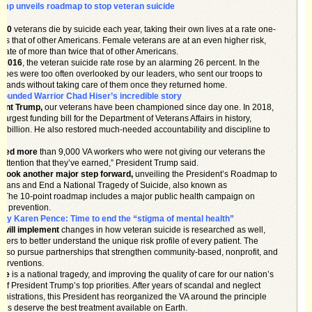
ump unveils roadmap to stop veteran suicide
,000
veterans die by suicide each year, taking their own lives at a rate one-
mes that of other Americans. Female veterans are at an even higher risk,
 rate of more than twice that of other Americans.
o 2016
, the veteran suicide rate rose by an alarming 26 percent. In the
eroes were too often overlooked by our leaders, who sent our troops to
ign lands without taking care of them once they returned home.
unded Warrior Chad Hiser’s incredible story
dent Trump,
our veterans have been championed since day one. In 2018,
largest funding bill for the Department of Veterans Affairs in history,
5 billion. He also restored much-needed accountability and discipline to
.
oved more
than 9,000 VA workers who were not giving our veterans the
, attention that they’ve earned,” President Trump said.
A took another major step forward,
unveiling the President’s Roadmap to
rans and End a National Tragedy of Suicide, also known as
The 10-point roadmap includes a major public health campaign on
de prevention.
dy Karen Pence: Time to end the “stigma of mental health”
 will implement
changes in how veteran suicide is researched as well,
ders to better understand the unique risk profile of every patient. The
also pursue partnerships that strengthen community-based, nonprofit, and
nterventions.
ide
is a national tragedy, and improving the quality of care for our nation’s
 of President Trump’s top priorities. After years of scandal and neglect
inistrations, this President has reorganized the VA around the principle
rans deserve the best treatment available on Earth.