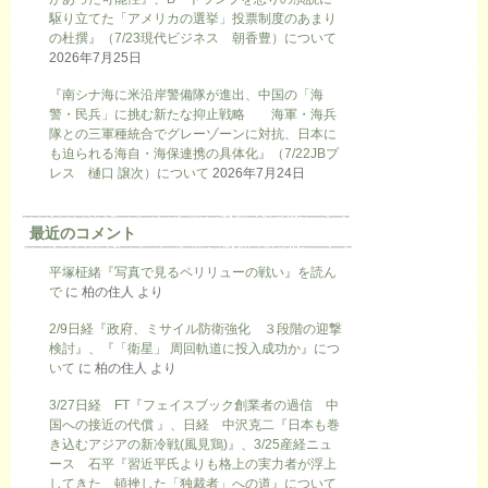
駆り立てた「アメリカの選挙」投票制度のあまり
の杜撰』（7/23現代ビジネス 朝香豊）について
2026年7月25日
『南シナ海に米沿岸警備隊が進出、中国の「海
警・民兵」に挑む新たな抑止戦略 海軍・海兵
隊との三軍種統合でグレーゾーンに対抗、日本に
も迫られる海自・海保連携の具体化』（7/22JBプ
レス 樋口 譲次）について
2026年7月24日
最近のコメント
平塚柾緒『写真で見るペリリューの戦い』を読ん
で
に
柏の住人
より
2/9日経『政府、ミサイル防衛強化 ３段階の迎撃
検討』、『「衛星」 周回軌道に投入成功か』につ
いて
に
柏の住人
より
3/27日経 FT『フェイスブック創業者の過信 中
国への接近の代償 』、日経 中沢克二『日本も巻
き込むアジアの新冷戦(風見鶏)』、3/25産経ニュ
ース 石平『習近平氏よりも格上の実力者が浮上
してきた 頓挫した「独裁者」への道』について