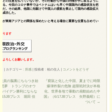
ほどの注意を払っていないが、その行動から中国の内情が手に取るように
ある。今回のコロナ事件ではベトナムはいち早く中国国内の感染状況を把
うだ。その結果、他国に先駆けて中国人の渡航を禁止して国内の感染拡大
に成功した。
本が東南アジアとの関係を深めたいと考える場合に重要な位置を占めてい
あります
クよろしくお願いします。
9日
|
カテゴリー :
所感
|
投稿者 : 柏の住人
|
コメントをどうぞ
党員の脳裏にちらつき始
『窮鼠と化した中国、夏までに時限
の悪夢 トランプのオウ
爆弾炸裂の危険 超限戦対決が本格
もバイデン勝利にならな
化、世界各地で暴動の扇動始めた中
/15JBプレス 堀田 佳
国』（6/17JBプレス 矢野義昭）に
て
ついて
→