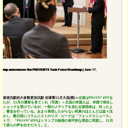
＜左派使沉默的大多数更加沉默 但请看11月大选(图)＝
左派はｻｲﾚﾝﾄﾏｼﾞｮﾘﾃｲを
せたが、11月の選挙を見てくれ（写真）＞主流の米国人は、米国で発生し
にショックを受けているが、一部のメディアを含む左派団体は、狂ったよ
撃、脅迫を行っている。あまり表現したがらない民衆のほとんどは益々沈
しかし、数日前にコラムニストのリズ・ピークは「フォックスニュース」
トで、「ｻｲﾚﾝﾄﾏｼﾞｮﾘﾃｲはトランプ大統領の保守的な理念に同意し、11月
して彼らの声を出すだろう」と。