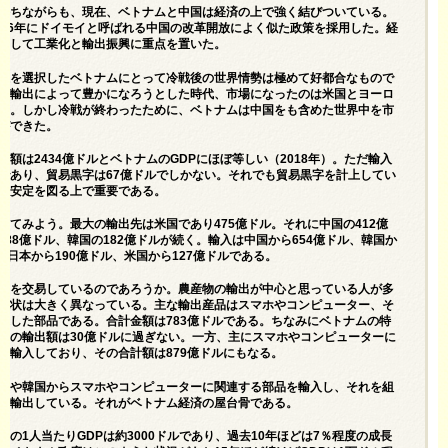
持ちながらも、現在、ベトナムと中国は経済の上で強く結びついている。
986年にドイモイと呼ばれる中国の改革開放によく似た政策を採用した。経
そして工業化と輸出振興に重点を置いた。
線を選択したベトナムにとって冷戦後の世界情勢は極めて好都合なもので
が輸出によって豊かになろうとした時代、市場になったのは米国とヨーロ
た。しかし冷戦が終わったために、ベトナムは中国をも含めた世界中を市
ができた。
出額は2434億ドルとベトナムのGDPにほぼ等しい（2018年）。ただ輸入
であり、貿易黒字は67億ドルでしかない。それでも貿易黒字を計上してい
の安定を図る上で重要である。
見てみよう。最大の輸出先は米国であり475億ドル。それに中国の412億
188億ドル、韓国の182億ドルが続く。輸入は中国から654億ドル、韓国か
ル、日本から190億ドル、米国から127億ドルである。
にを交易しているのであろうか。農産物の輸出が中心と思っている人が多
現状は大きく異なっている。主な輸出産品はスマホやコンピューター、そ
連した部品である。合計金額は783億ドルである。ちなみにベトナムの特
メの輸出額は30億ドルに過ぎない。一方、主にスマホやコンピューターに
を輸入しており、その合計額は879億ドルにもなる。
国や韓国からスマホやコンピューターに関連する部品を輸入し、それを組
に輸出している。それがベトナム経済の屋台骨である。
ムの1人当たりGDPは約3000ドルであり、過去10年ほどは7％程度の成長