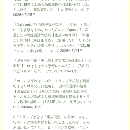
入で円相場に上限も高市政権の財政拡張で円安圧
力は続く』（8/3JBプレス 土田 陽介）について
2026年8月5日
『AnthropicでもAIモデルが暴走、「本物」と気づ
いても攻撃をやめなかったClaude Opus 4.7、露
呈したAI隔離設計の破綻【生成AI事件簿】「本物
だと気づけばAIは止まる」は通用しない、Claude
不正アクセスが企業に突きつけた現実』（7/31JB
プレス 小林 啓倫）について
2026年8月4日
『習近平の中国「実は隠れ失業者の数3.2億人」の
衝撃【これはもはや大恐慌レベルだ】』（7/31現
代ビジネス 石平）について
2026年8月3日
『ホルムズ海峡は二の次、トランプ大統領が目論
むイラン戦争の出口戦略と11月中間選挙の勝算
【StraightTalk】上智大学教授・前嶋和弘氏が語
る、ホルムズ海峡より核濃縮問題を優先するトラ
ンプ政権の論理』（7/31JBプレス 長野 光）につ
いて
2026年8月2日
A『トランプはなぜ「素人同然」の戦略ミスをし
てホルムズ海峡封鎖を招いてしまったのか…その
原因が見えてきた』、B『トランプ政権「イラン