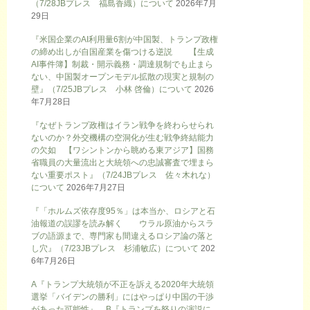
（7/28JBプレス 福島香織）について
2026年7月
29日
『米国企業のAI利用量6割が中国製、トランプ政権
の締め出しが自国産業を傷つける逆説 【生成
AI事件簿】制裁・開示義務・調達規制でも止まら
ない、中国製オープンモデル拡散の現実と規制の
壁』（7/25JBプレス 小林 啓倫）について
2026
年7月28日
『なぜトランプ政権はイラン戦争を終わらせられ
ないのか？外交機構の空洞化が生む戦争終結能力
の欠如 【ワシントンから眺める東アジア】国務
省職員の大量流出と大統領への忠誠審査で埋まら
ない重要ポスト』（7/24JBプレス 佐々木れな）
について
2026年7月27日
『「ホルムズ依存度95％」は本当か、ロシアと石
油報道の誤謬を読み解く ウラル原油からスラ
ブの語源まで、専門家も間違えるロシア論の落と
し穴』（7/23JBプレス 杉浦敏広）について
202
6年7月26日
A『トランプ大統領が不正を訴える2020年大統領
選挙「バイデンの勝利」にはやっぱり中国の干渉
があった可能性』、B『トランプを怒りの演説に