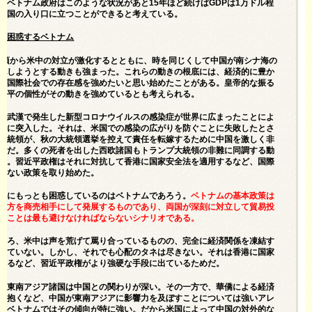
。ベトナム政府はこのような状況があと15年ほど続けばGDPは1万ドル程
進国の入り口に立つことができると考えている。
に困惑するベトナム
8年頃から米中の対立が激化するとともに、時を同じくして中国が南シナ海の
配しようとする動きも強まった。これらの動きの根底には、経済的に豊か
が国際社会での存在感を強めたいと思い始めたことがある。皇帝的な振る
近平の個性がその動きを強めているとも考えられる。
、武漢で発生した新型コロナウイルスの感染症が世界に広まったことによ
階に突入した。それは、米国での感染の広がりを防ぐことに失敗したとさ
大統領が、秋の大統領選挙を控えて責任を転嫁するために中国を激しく非
らだ。多くの死者を出した西欧諸国もトランプ大統領の非難に同調する動
る。習近平政権はそれに対抗して香港に国家安全法を適用するなど、国際
わない政策を取り始めた。
きにもっとも困惑しているのはベトナムであろう。
ベトナムの基本政策は
双方を商売相手にして発展するものであり、両国が深刻に対立して貿易投
ることは最も避けなければならないシナリオである。
ころ、米中は声を荒げて罵り合っているものの、完全に経済関係を凍結す
っていない。しかし、それでも心配のタネは尽きない。それは香港に国家
するなど、習近平政権がより強硬な手段に出ているためだ。
む東南アジア諸国は中国との関わりが深い。その一方で、華僑による経済
を抱くなど、中国が東南アジアに影響力を及ぼすことについては強いアレ
。ベトナムではその傾向が特に強い。だから米国によって中国の対外的な