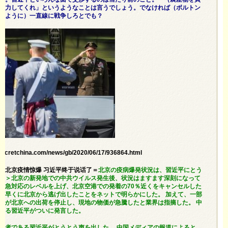
協力してくれ」というようなことは言うでしょう。でなければ（ボルトン
じように）一直線に戦争しろとでも？
secretchina.com/news/gb/2020/06/17/936864.html
之声＜北京疫情惊爆 习近平终于说话了＝
北京の疫病爆発状況は、習近平にとう
た＞北京の新発地での中共ウイルス発生後、状況はますます深刻になって
緊急対応のレベルを上げ、北京空港での発着の70％近くをキャンセルした
が早くに北京から逃げ出したことをネットで明らかにした。 加えて、一部
者が北京への出荷を停止し、現地の物価が急騰したと業界は指摘した。 中
ある習近平がついに発言した。
導者である習近平がとうとう声を出した。 中国メディアの報道によると、