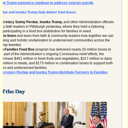
dent Trump announce roadmap to address veteran suicide
rdue and Ivanka Trump help deliver food boxes
Secretary Sonny Perdue
,
Ivanka Trump,
and other Administration officials
ity faith leaders in Pittsburgh yesterday, where they held a listening
 participating in a food box distribution for families in need.
l to listen
and learn from faith & community leaders how together we can
ealing and holistic revitalization to underserved communities across the
Trump tweeted.
to Families Food Box
program has delivered nearly 20 million boxes to
, as part of the Administration’s ongoing Coronavirus relief efforts, the
purchase $461 million in fresh fruits and vegetables, $317 million in dairy
8 million in meats, and $175 million in combination boxes to support both
mers and underserved families.
ecretary Perdue and Ivanka Trump distribute Farmers to Families