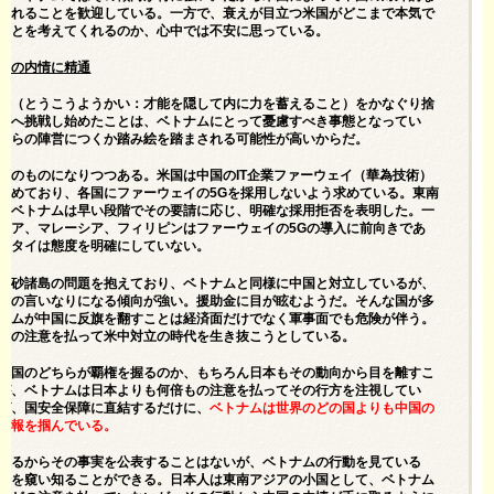
されることを歓迎している。一方で、衰えが目立つ米国がどこまで本気で
ことを考えてくれるのか、心中では不安に思っている。
国の内情に精通
晦（とうこうようかい：才能を隠して内に力を蓄えること）をかなぐり捨
権へ挑戦し始めたことは、ベトナムにとって憂慮すべき事態となってい
ちらの陣営につくか踏み絵を踏まされる可能性が高いからだ。
実のものになりつつある。米国は中国のIT企業ファーウェイ（華為技術）
進めており、各国にファーウェイの5Gを採用しないよう求めている。東南
、ベトナムは早い段階でその要請に応じ、明確な採用拒否を表明した。一
シア、マレーシア、フィリピンはファーウェイの5Gの導入に前向きであ
なタイは態度を明確にしていない。
南砂諸島の問題を抱えており、ベトナムと同様に中国と対立しているが、
国の言いなりになる傾向が強い。援助金に目が眩むようだ。そんな国が多
ナムが中国に反旗を翻すことは経済面だけでなく軍事面でも危険が伴う。
心の注意を払って米中対立の時代を生き抜こうとしている。
中国のどちらが覇権を握るのか、もちろん日本もその動向から目を離すこ
が、ベトナムは日本よりも何倍もの注意を払ってその行方を注視してい
ば、国安全保障に直結するだけに、
ベトナムは世界のどの国よりも中国の
情報を掴んでいる。
いるからその事実を公表することはないが、ベトナムの行動を見ている
情を窺い知ることができる。日本人は東南アジアの小国として、ベトナム