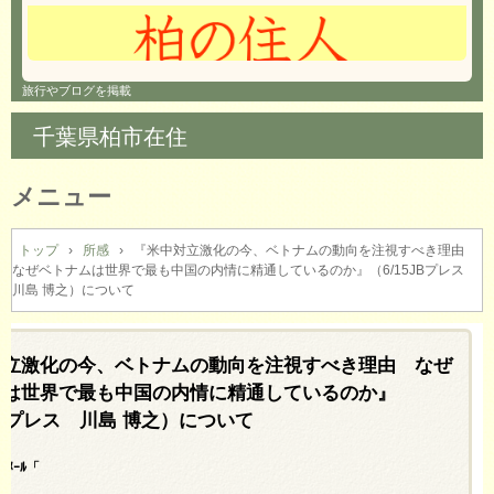
旅行やブログを掲載
千葉県柏市在住
メニュー
コ
ン
トップ
›
所感
›
『米中対立激化の今、ベトナムの動向を注視すべき理由
なぜベトナムは世界で最も中国の内情に精通しているのか』（6/15JBプレス
テ
川島 博之）について
ン
ツ
へ
対立激化の今、ベトナムの動向を注視すべき理由 なぜ
ス
キ
ムは世界で最も中国の内情に精通しているのか』
ッ
5JBプレス 川島 博之）について
プ
のﾒｰﾙ「