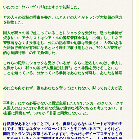
いたのは：ｻｲﾚﾝﾄﾏｼﾞｮﾘﾃｲはますます沈黙した。
んどの人々の沈黙の理由を書き、ほとんどの人々がトランプ大統領の見方
とを指摘した。
米国
人が我々の国で起こっていることにショックを受けた。怒った暴徒が
を焼き払い、アナキストはシアトルの警察管轄全体を「占領」し、ミネア
は警察署をなくす投票をし、公共の記念碑や彫像は毀損され、人気のある
った法執行機関が有利になるという理由で取り消しされ、700人の警官が
和的な抗議行動」の中で負傷した。
はこれらの犯罪にショックを受けているが、さらに恐ろしいのは、暴力に
が
左派
からの「我々の国は“人種差別主義”」との非難を受けることにな
ることを知っている。分かっている暴徒はあなたを侮辱し、あなたを解雇
ために立ち向かわず、誰もあなたを守ってはくれない。黙っておく方が安
「平和的」にする必要がないと最近主張したCNNアンカーのクリス・クオ
、米国人の22％だけが暴力的な抗議が適切な対応であると考えており、合
この主張に同意せず、58％が「非常に同意しない」と。
数は良識があるということでしょう。鼻持ちならないエリートが左派の主
だけです。裏にはユダヤ・グローバリストと中共がいるのでしょうけど。
の問題でトランプは攻撃されていますが、それだけデイープステイトも必
う。習近平といろんな面で交渉するのは当たり前のこと。「（農産物を買