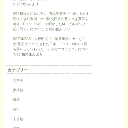
に
柏の住人
より
9/11日経ﾋﾞｼﾞﾈｽｵﾝﾗｲﾝ 石黒千賀子『中国に欺かれ
続けてきた米国 米中国交回復の驚くべき真実を
著書「China 2049」で明かしたM・ピルズベリー
氏に聞く』について
に
柏の住人
より
8/3ZAKZAK 矢板明夫『中国共産党にカモなら
ぬ“北京ダック”にされた日本 「１００年で３度
も美味しく味わった…」そのココロは？』につい
て
に
柏の住人
より
カテゴリー
スマホ
参拝他
所感
旅行
未分類