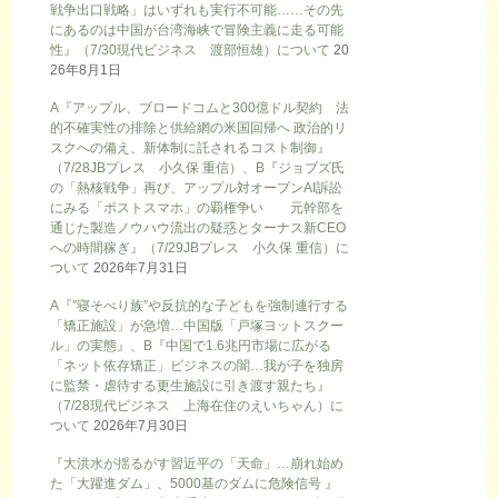
戦争出口戦略」はいずれも実行不可能……その先
にあるのは中国が台湾海峡で冒険主義に走る可能
性』（7/30現代ビジネス 渡部恒雄）について
20
26年8月1日
A『アップル、ブロードコムと300億ドル契約 法
的不確実性の排除と供給網の米国回帰へ 政治的リ
スクへの備え、新体制に託されるコスト制御』
（7/28JBプレス 小久保 重信）、B『ジョブズ氏
の「熱核戦争」再び、アップル対オープンAI訴訟
にみる「ポストスマホ」の覇権争い 元幹部を
通じた製造ノウハウ流出の疑惑とターナス新CEO
への時間稼ぎ』（7/29JBプレス 小久保 重信）に
ついて
2026年7月31日
A『”寝そべり族”や反抗的な子どもを強制連行する
「矯正施設」が急増…中国版「戸塚ヨットスクー
ル」の実態』、B『中国で1.6兆円市場に広がる
「ネット依存矯正」ビジネスの闇…我が子を独房
に監禁・虐待する更生施設に引き渡す親たち』
（7/28現代ビジネス 上海在住のえいちゃん）に
ついて
2026年7月30日
『大洪水が揺るがす習近平の「天命」…崩れ始め
た「大躍進ダム」、5000基のダムに危険信号 』