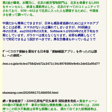
の第2波が爆発。水曜日に、北京の航空管制部門は、北京を発着する1,000
トをキャンセルし、鉄道も運航停止した。 北京のすべてのコミュニティで
施されており、5/30～6/12まで北京に入った人を調査するために、中国各
ータを使って調べている。
産中国だから簡単にできますが、日本も感染者追跡のためにはスマホアプ
べることは必要。スマホがない人は漏れてしまいますが。3G回線は
026年の3月末、auが2022年の3月末、Softbankｈが2024年の1月下旬をサ
時期としています。ガラケーは使えなくなります。全部を網羅しなくて
プリで対応できるよう設計すべきです。厚生労働省もやっているようで
ﾞﾈｽｲﾝｻｲﾀﾞｰ＜コロナ接触を通知する日本版「接触確認アプリ」を作ったのは誰
普及」への挑戦＞
s.yahoo.co.jp/articles/758d2eb72a3471c34c8976080e9e6c2de02a95d7?
.aboluowang.com/2020/0617/1466050.html
羅新聞網＜资金链崩了：2200亿房地产巨头泰禾 深陷债务危机＝
資金チェーン
,200億の不動産大手・泰禾が深刻な債務危機にある＞2019年には、2200
を持つこの巨大不動産は非常な困難にある。 遅れて出てきた財務諸表は、