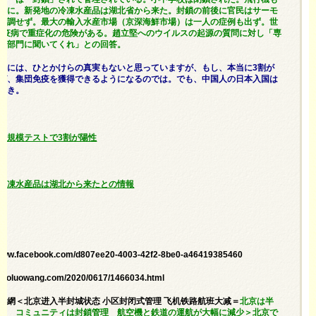
しに。新発地の冷凍水産品は湖北省から来た。封鎖の前後に官民はサーモ
同調せず。最大の輸入水産市場（京深海鮮市場）は一人の症例も出ず。世
人が疫病で重症化の危険がある。趙立堅へのウイルスの起源の質問に対し「専
管部門に聞いてくれ」との回答。
とには、ひとかけらの真実もないと思っていますが、もし、本当に3割が
ば、集団免疫を獲得できるようになるのでは。でも、中国人の日本入国は
べき。
大規模テストで3割が陽性
冷凍水産品は湖北から来たとの情報
//www.facebook.com/d807ee20-4003-42f2-8be0-a46419385460
.aboluowang.com/2020/0617/1466034.html
羅新聞網＜北京进入半封城状态 小区封闭式管理 飞机铁路航班大减＝
北京は半
る コミュニティは封鎖管理 航空機と鉄道の運航が大幅に減少＞北京で