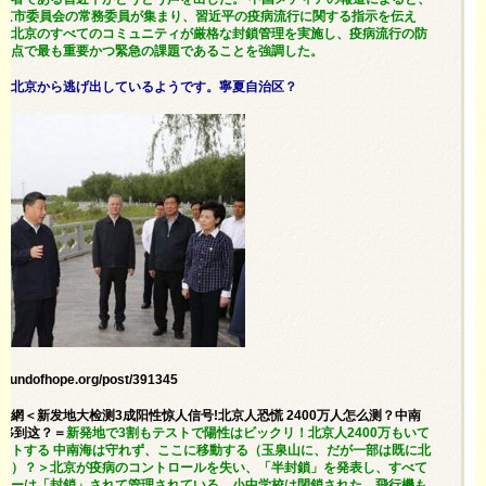
北京市委員会の常務委員が集まり、習近平の疫病流行に関する指示を伝え
、北京のすべてのコミュニティが厳格な封鎖管理を実施し、疫病流行の防
時点で最も重要かつ緊急の課題であることを強調した。
は北京から逃げ出しているようです。寧夏自治区？
soundofhope.org/post/391345
新聞網＜新发地大检测3成阳性惊人信号!北京人恐慌 2400万人怎么测？中南
转移到这？＝
新発地で3割もテストで陽性はビックリ！北京人2400万もいて
ストする 中南海は守れず、ここに移動する（玉泉山に、だが一部は既に北
る）？＞北京が疫病のコントロールを失い、「半封鎖」を発表し、すべて
ィーは「封鎖」されて管理されている。小中学校は閉鎖された。飛行機も