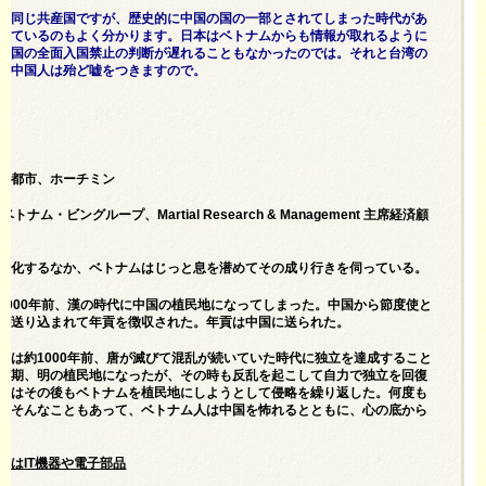
は同じ共産国ですが、歴史的に中国の国の一部とされてしまった時代があ
っているのもよく分かります。日本はベトナムからも情報が取れるように
中国の全面入国禁止の判断が遅れることもなかったのでは。それと台湾の
、中国人は殆ど嘘をつきますので。
の都市、ホーチミン
トナム・ビングループ、Martial Research & Management 主席経済顧
鋭化するなか、ベトナムはじっと息を潜めてその成り行きを伺っている。
2000年前、漢の時代に中国の植民地になってしまった。中国から節度使と
が送り込まれて年貢を徴収された。年貢は中国に送られた。
ムは約1000年前、唐が滅びて混乱が続いていた時代に独立を達成すること
時期、明の植民地になったが、その時も反乱を起こして自力で独立を回復
国はその後もベトナムを植民地にしようとして侵略を繰り返した。何度も
。そんなこともあって、ベトナム人は中国を怖れるとともに、心の底から
心はIT機器や電子部品