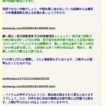
を再び世論の焦点にさせた。
が信用できない代物でしょう。中国企業に金を出している組織や人は撤収
い。今年償還期限を迎える社債が多いようですので。
.aboluowang.com/2020/0618/1466068.html
羅新聞網＜惊心！四川深夜溃坝 不少村直接消失＝
ショック！ 四川省で深夜ダ
くの村が姿を消す＞17日の早朝、四川省甘孜丹巴県で洪水と土石流が発生
のネチズンがアップしたビデオは衝撃的で、激しい洪水は途中で多くの村を
くつかの村は姿を消した。 土砂崩れも多くの村を吞み込み、埋めた。 眠
遭難した村人の数はまだ謎である。
oには2つの村と2万人が避難し、2人と連絡取れずとあります。三峡ダムが崩
る間もなくになるのでは
。
ter.com/i/status/1273321131668238336
.aboluowang.com/2020/0618/1466305.html
で、ベトナムが米中どちらにつくか、踏み絵を踏まされて困るとあります
そうでしょう。ただ、日本を含む自由主義国は共産中国とは究極では袂を
ます。人権が守られないのはよくわかっていますので。