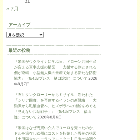
31
« 7月
アーカイブ
最近の投稿
『米国がウクライナに学ぶ日、ドローン共同生産
が変える軍事支援の構図 支援する側とされる
側が逆転、小型無人機の量産で始まる新たな防衛
協力』（8/4JBプレス 樋口譲次）について
2026
年8月7日
『石油タンクローリーからミサイル、断たれた
「シリア回廊」を再建するイランの新戦略 大
動脈から毛細血管へ、ヒズボラへの補給をめぐる
「見えない兵站戦争」』（8/4JBプレス 福山
隆）について
2026年8月6日
『米国はなぜ円買い介入でユーロを売ったのか、
ドルを温存し欧州にコストを転嫁した異例の構図
【土田陽介のユーラシアモニター】日米の協調介