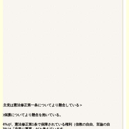
t Amendment＝民主党は憲法修正第一条についてより懸念している＞
利の保護についてより懸念を抱いている。
94%が、憲法修正第1条で保障されている権利（信教の自由、言論の自
83%は「非常に重要」だと考えています。