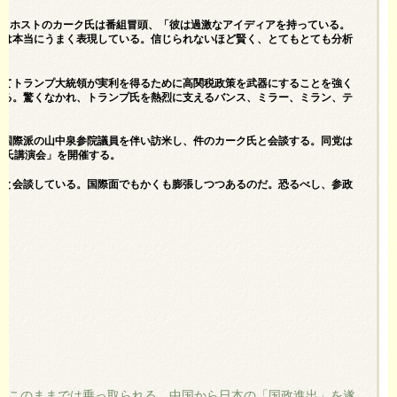
た。ホストのカーク氏は番組冒頭、「彼は過激なアイディアを持っている。
彼は本当にうまく表現している。信じられないほど賢く、とてもとても分析
してトランプ大統領が実利を得るために高関税政策を武器にすることを強く
する。驚くなかれ、トランプ氏を熱烈に支えるバンス、ミラー、ミラン、テ
党国際派の山中泉参院議員を伴い訪米し、件のカーク氏と会談する。同党は
ク氏講演会」を開催する。
代表と会談している。国際面でもかくも膨張しつつあるのだ。恐るべし、参政
『このままでは乗っ取られる…中国から日本の「国政進出」を遂