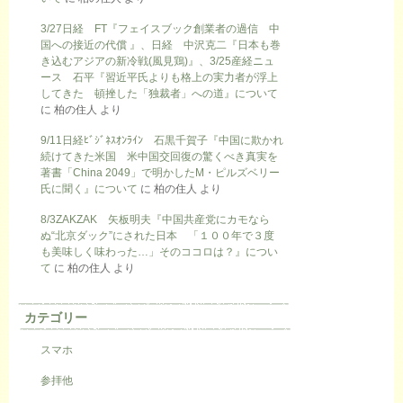
3/27日経 FT『フェイスブック創業者の過信 中
国への接近の代償 』、日経 中沢克二『日本も巻
き込むアジアの新冷戦(風見鶏)』、3/25産経ニュ
ース 石平『習近平氏よりも格上の実力者が浮上
してきた 頓挫した「独裁者」への道』について
に
柏の住人
より
9/11日経ﾋﾞｼﾞﾈｽｵﾝﾗｲﾝ 石黒千賀子『中国に欺かれ
続けてきた米国 米中国交回復の驚くべき真実を
著書「China 2049」で明かしたM・ピルズベリー
氏に聞く』について
に
柏の住人
より
8/3ZAKZAK 矢板明夫『中国共産党にカモなら
ぬ“北京ダック”にされた日本 「１００年で３度
も美味しく味わった…」そのココロは？』につい
て
に
柏の住人
より
カテゴリー
スマホ
参拝他