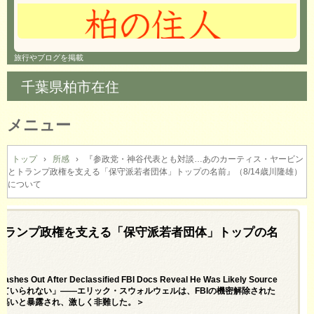
旅行やブログを掲載
千葉県柏市在住
メニュー
コ
ン
トップ
›
所感
›
『参政党・神谷代表とも対談…あのカーティス・ヤービン
とトランプ政権を支える「保守派若者団体」トップの名前』（8/14歳川隆雄）
テ
について
ン
ツ
へ
トランプ政権を支える「保守派若者団体」トップの名
ス
キ
ッ
プ
Lashes Out After Declassified FBI Docs Reveal He Was Likely Source
、捕まえてみろ…黙っていられない」――エリック・スウォルウェルは、FBIの機密解除された
が高いと暴露され、激しく非難した。＞