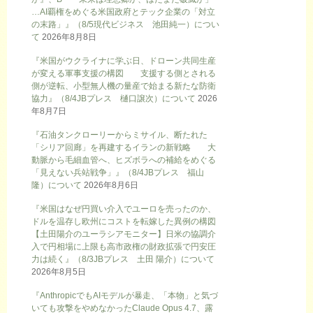
…AI覇権をめぐる米国政府とテック企業の「対立
の末路」』（8/5現代ビジネス 池田純一）につい
て
2026年8月8日
『米国がウクライナに学ぶ日、ドローン共同生産
が変える軍事支援の構図 支援する側とされる
側が逆転、小型無人機の量産で始まる新たな防衛
協力』（8/4JBプレス 樋口譲次）について
2026
年8月7日
『石油タンクローリーからミサイル、断たれた
「シリア回廊」を再建するイランの新戦略 大
動脈から毛細血管へ、ヒズボラへの補給をめぐる
「見えない兵站戦争」』（8/4JBプレス 福山
隆）について
2026年8月6日
『米国はなぜ円買い介入でユーロを売ったのか、
ドルを温存し欧州にコストを転嫁した異例の構図
【土田陽介のユーラシアモニター】日米の協調介
入で円相場に上限も高市政権の財政拡張で円安圧
力は続く』（8/3JBプレス 土田 陽介）について
2026年8月5日
『AnthropicでもAIモデルが暴走、「本物」と気づ
いても攻撃をやめなかったClaude Opus 4.7、露