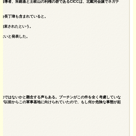
指導者、朱鎔基と王岐山の利権の砦であるCICCは、北戴河会議でネガテ
の元会長丁瑋も含まれていると。
て拘束されたという。
かないと発表した。
るのではないかと懸念する声もある。プーチンがこの件を全く考慮していな
ルが以前からこの軍事基地に向けられていたので、もし何か危険な事態が起