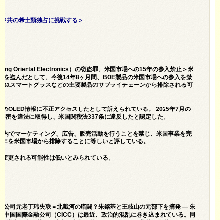
、中共の希土類独占に挑戦する＞
 Oriental Electronics）の窃盗罪、米国市場への15年の参入禁止＞米
秘密を盗んだとして、今後14年8ヶ月間、BOE製品の米国市場への参入を禁
eやMetaスマートグラスなどの主要製品のサプライチェーンから排除される可
密のOLED情報に不正アクセスしたとして訴えられている。 2025年7月の
業秘密を違法に取得し、米国関税法337条に違反したと認定した。
米国内でマーケティング、広告、販売活動を行うことを禁じ、米国事業を完
OEを米国市場から排除することに等しいと評している。
、変更される可能性は低いとみられている。
中金公司元老丁玮失联＝北戴河の暗闘？朱鎔基と王岐山の元部下を摘発 ― 朱
＞中国国際金融公司（CICC）は最近、政治的混乱に巻き込まれている。同