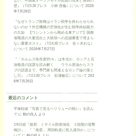
ない、中国製オープンモデル拡散の現実と規制の
壁』（7/25JBプレス 小林 啓倫）について
2026
年7月28日
『なぜトランプ政権はイラン戦争を終わらせられ
ないのか？外交機構の空洞化が生む戦争終結能力
の欠如 【ワシントンから眺める東アジア】国務
省職員の大量流出と大統領への忠誠審査で埋まら
ない重要ポスト』（7/24JBプレス 佐々木れな）
について
2026年7月27日
『「ホルムズ依存度95％」は本当か、ロシアと石
油報道の誤謬を読み解く ウラル原油からスラ
ブの語源まで、専門家も間違えるロシア論の落と
し穴』（7/23JBプレス 杉浦敏広）について
202
6年7月26日
最近のコメント
平塚柾緒『写真で見るペリリューの戦い』を読ん
で
に
柏の住人
より
2/9日経『政府、ミサイル防衛強化 ３段階の迎撃
検討』、『「衛星」 周回軌道に投入成功か』につ
いて
に
柏の住人
より