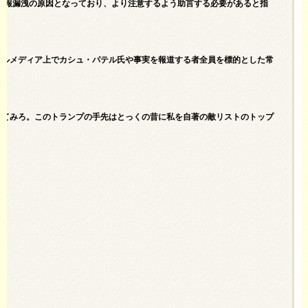
の情報漏洩の原因となっており、より注意するよう助言する必要があると指
ャルメディア上でカシュ・パテル氏や事実を報道する者全員を標的とした常
えてみろ。このトランプの手先はとっくの昔に私を自著の敵リストのトップ