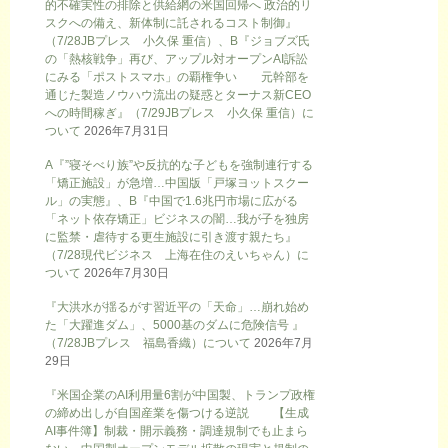
的不確実性の排除と供給網の米国回帰へ 政治的リ
スクへの備え、新体制に託されるコスト制御』
（7/28JBプレス 小久保 重信）、B『ジョブズ氏
の「熱核戦争」再び、アップル対オープンAI訴訟
にみる「ポストスマホ」の覇権争い 元幹部を
通じた製造ノウハウ流出の疑惑とターナス新CEO
への時間稼ぎ』（7/29JBプレス 小久保 重信）に
ついて
2026年7月31日
A『”寝そべり族”や反抗的な子どもを強制連行する
「矯正施設」が急増…中国版「戸塚ヨットスクー
ル」の実態』、B『中国で1.6兆円市場に広がる
「ネット依存矯正」ビジネスの闇…我が子を独房
に監禁・虐待する更生施設に引き渡す親たち』
（7/28現代ビジネス 上海在住のえいちゃん）に
ついて
2026年7月30日
『大洪水が揺るがす習近平の「天命」…崩れ始め
た「大躍進ダム」、5000基のダムに危険信号 』
（7/28JBプレス 福島香織）について
2026年7月
29日
『米国企業のAI利用量6割が中国製、トランプ政権
の締め出しが自国産業を傷つける逆説 【生成
AI事件簿】制裁・開示義務・調達規制でも止まら