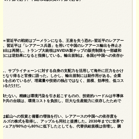
断王座＝習近平の戦術はブーメランになる、王座を失う恐れ–習近平のレアアー
中、習近平は「レアアース兵器」を用いて中国のレアアース輸出を停止さ
出は再開し、トランプ大統領はNVIDIA製チップの販売制限を一部緩和
期的には逆効果になると指摘している。輸出規制は、各国が中国への依存か
進し、サプライチェーンに対する自身の支配力を活用して海外に圧力をかけ
止力となり得ると官僚に語った。しかし、輸出規制には副作用がある。企業
0%を占めているが、埋蔵量や技術の独占ではなく、規模、効率性、低コス
弱めるだけだ。
も満たない。精錬は環境汚染を引き起こすものの、技術的ハードルは半導体
た。中共の台頭は、環境コストを負担し、巨大な生産能力に依存したためで
日本は鉱山への投資と備蓄の増強を行い、レアアースの中国への依存度を
リアルズの株式を取得し、アップルも同社と提携した。2030年までに世界で
シェアが90%から80%に低下したとしても、代替供給規模は倍増し、購