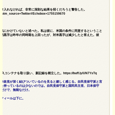
受け入れなければ、非常に深刻な結果を招くだろうと警告した。
al&utm_source=Twitter#Echobox=1755159670
を気にかけていないと述べた。私は彼に、米国の条件に同意するということ
貿易黒字は昨年の同時期を上回ったが、対米黒字は減少したと答えた。彼
を取り扱い、新記録を樹立した。https://buff.ly/UN7YsTq
と参政党が深く結びついているのを見ると嬉しく感じる。自民党保守派と言
係を持っているのは少ないのでは。自民党保守派と国民民主党、日本保守
うだけで、無能なだけ。
ロフィールは下に。