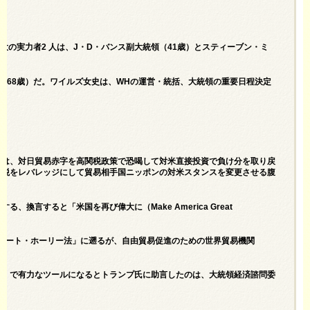
大の実力者2 人は、J・D・バンス副大統領（41歳）とスティーブン・ミ
（68歳）だ。ワイルズ女史は、WHの運営・統括、大統領の重要日程決定
氏は、対日貿易赤字を高関税政策で恐喝して対米直接投資で負け分を取り戻
関税をレバレッジにして貿易相手国ニッポンの対米スタンスを変更させる腹
言すると「米国を再び偉大に（Make America Great
スムート・ホーリー法」に遡るが、自由貿易促進のための世界貿易機関
）」で有力なツールになるとトランプ氏に助言したのは、大統領経済諮問委