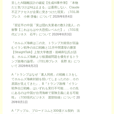
呈したAI隔離設計の破綻【生成AI事件簿】「本物
だと気づけばAIは止まる」は通用しない、Claude
不正アクセスが企業に突きつけた現実』（7/31JB
プレス 小林 啓倫）について
2026年8月4日
『習近平の中国「実は隠れ失業者の数3.2億人」の
衝撃【これはもはや大恐慌レベルだ】』（7/31現
代ビジネス 石平）について
2026年8月3日
『ホルムズ海峡は二の次、トランプ大統領が目論
むイラン戦争の出口戦略と11月中間選挙の勝算
【StraightTalk】上智大学教授・前嶋和弘氏が語
る、ホルムズ海峡より核濃縮問題を優先するトラ
ンプ政権の論理』（7/31JBプレス 長野 光）につ
いて
2026年8月2日
A『トランプはなぜ「素人同然」の戦略ミスをし
てホルムズ海峡封鎖を招いてしまったのか…その
原因が見えてきた』、B『トランプ政権「イラン
戦争出口戦略」はいずれも実行不可能……その先
にあるのは中国が台湾海峡で冒険主義に走る可能
性』（7/30現代ビジネス 渡部恒雄）について
20
26年8月1日
A『アップル、ブロードコムと300億ドル契約 法