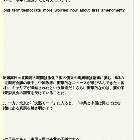
on_second_term/democrats_more_worried_now_about_first_amendment?
标语硬撼高压＝北戴河の暗闘は激化？習の側近の馬興瑞は急速に萎む 9/3の
る＞北戴河会議の最中、中国政界に衝撃的なニュースが飛び込んできた：習
せられ、キャリアが凍結されたという報道だ！さらに衝撃的なのは、妻の栄
律検査委員会の調査を受けていることだ。
うだ。一方、北京が「沈黙モード」に入ると、「中共と中国は同じではな
の背後にある真実を解き明かそう！
ニンの子孫であり、中国人民は炎黄の子孫である」