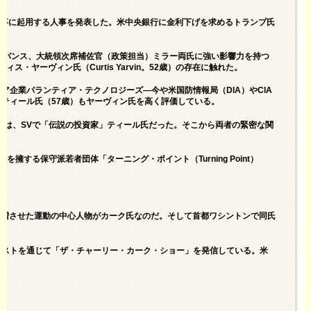
）理事に起用する人事を発表した。米中央銀行に金利下げを求めるトランプ氏
領バンス、大統領次席補佐官（政策担当）ミラー両氏に強い影響力を持つ
・ヤーヴィン氏（Curtis Yarvin。52歳）の存在に触れた。
ェア企業パランティア・テクノロジーズ―今や米国防情報局（DIA）やCIA
ティール氏（57歳）もヤーヴィン氏を高く評価している。
のは、SVで「伝説の投資家」ティール氏だった。そこから両者の緊密な関
擁する保守派若者団体「ターニング・ポイント（Turning Point）
を激増させた運動の中心人物がカーク氏なのだ。そして首都ワシントンで同氏
ャストを通じて「ザ・チャーリー・カーク・ショー」を発信している。米