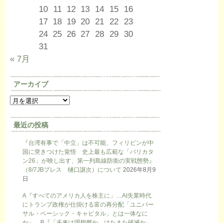
10
11
12
13
14
15
16
17
18
19
20
21
22
23
24
25
26
27
28
29
30
31
« 7月
アーカイブ
最近の投稿
『台湾有事で「中立」は不可能、フィリピンが中
国に突きつけた覚悟 史上最も広範な「バリカタ
ン26」が映し出す、第一列島線防衛の実戦態勢』
（8/7JBプレス 樋口譲次）について
2026年8月9
日
A『すべてのアメリカ人を株主に」…AI失業時代
にトランプ政権が仕掛ける富の再分配「ユニバー
サル・ベーシック・キャピタル」とは一体なに
か』、B『「未来は理想郷か、はたまた破滅か」