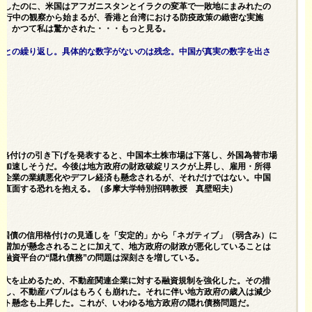
功したのに、米国はアフガニスタンとイラクの変革で一敗地にまみれたの
病流行中の観察から始まるが、香港と台湾における防疫政策の緻密な実施
に、かつて私は驚かされた・・・もっと見る。
ことの繰り返し。具体的な数字がないのは残念。中国が真実の数字を出さ
債格付けの引き下げを発表すると、中国本土株市場は下落し、外国為替市場
が加速しそうだ。今後は地方政府の財政破綻リスクが上昇し、雇用・所得
。企業の業績悪化やデフレ経済も懸念されるが、それだけではない。中国
に直面する恐れを抱える。（多摩大学特別招聘教授 真壁昭夫）
国国債の信用格付けの見通しを「安定的」から「ネガティブ」（弱含み）に
の増加が懸念されることに加えて、地方政府の財政が悪化していることは
融資平台の“隠れ債務”の問題は深刻さを増している。
の拡大を止めるため、不動産関連企業に対する融資規制を強化した。その措
化し、不動産バブルはもろくも崩れた。それに伴い地方政府の歳入は減少
ルト懸念も上昇した。これが、いわゆる地方政府の隠れ債務問題だ。