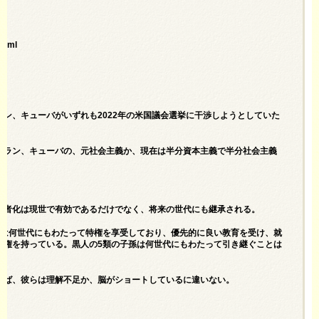
html
ン、キューバがいずれも2022年の米国議会選挙に干渉しようとしていた
イラン、キューバの、元社会主義か、現在は半分資本主義で半分社会主義
害者化は現世で有効であるだけでなく、将来の世代にも継承される。
孫は何世代にもわたって特権を享受しており、優先的に良い教育を受け、就
特権を持っている。黒人の5類の子孫は何世代にもわたって引き継ぐことは
れば、彼らは理解不足か、脳がショートしているに違いない。