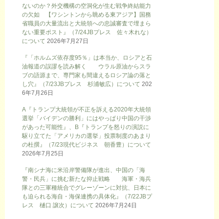
ないのか？外交機構の空洞化が生む戦争終結能力
の欠如 【ワシントンから眺める東アジア】国務
省職員の大量流出と大統領への忠誠審査で埋まら
ない重要ポスト』（7/24JBプレス 佐々木れな）
について
2026年7月27日
『「ホルムズ依存度95％」は本当か、ロシアと石
油報道の誤謬を読み解く ウラル原油からスラ
ブの語源まで、専門家も間違えるロシア論の落と
し穴』（7/23JBプレス 杉浦敏広）について
202
6年7月26日
A『トランプ大統領が不正を訴える2020年大統領
選挙「バイデンの勝利」にはやっぱり中国の干渉
があった可能性』、B『トランプを怒りの演説に
駆り立てた「アメリカの選挙」投票制度のあまり
の杜撰』（7/23現代ビジネス 朝香豊）について
2026年7月25日
『南シナ海に米沿岸警備隊が進出、中国の「海
警・民兵」に挑む新たな抑止戦略 海軍・海兵
隊との三軍種統合でグレーゾーンに対抗、日本に
も迫られる海自・海保連携の具体化』（7/22JBプ
レス 樋口 譲次）について
2026年7月24日