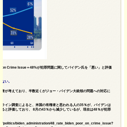
en ‘Poor’ on Crime Issue＝48%が犯罪問題に関してバイデン氏を「悪い」と評価
がない。
権者が考えており、半数近くがジョー・バイデン大統領の問題への対応に
ンライン調査によると、米国の有権者と思われる人の35％が、バイデンは
ると評価しており、 8月の43％から減少しているが、現在は48％が犯罪
t/politics/biden_administration/48_rate_biden_poor_on_crime_issue?