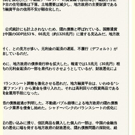
・中古の住宅価格は下落。土地需要は減少し、地方政府の主要財源である
地方融資平台の信用不安が顕在化した。
い。公式統計にも計上されないため、隠れ債務と呼ばれている。国際通貨
は中国のGDP比53％、66兆元（約1320兆円）に達する見込みだ。地方政
”が付く、との見方が多い。元利金の返済の遅延、不履行（デフォルト）が
妄信しているのだ。
ために、地方政府の債券発行枠を拡大した。報道では1.5兆元（30兆円）程
目先の元利金返済の一部を肩代わりさせようとしているが、財政悪化によ
のバランスシート調整を激化させる恐れだ。地方融資平台は、いわゆる“シ
う投資ファンド）から資金を借り入れた。それは高利回りの投資商品である
な資金運用手段になった。
業集団の債務超過が判明した。不動産バブル崩壊による地方政府の隠れ債務
ーバンク業界を侵食し始めた。シャドーバンクのバランスシートの劣化に
る。
保証の思い込みに浸り、信託商品を購入した個人の一部は、中国の金融当
市況の悪化に端を発する地方政府の財政悪化、隠れ債務問題の深刻化、経