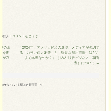
柏の住人
|
コメントをどうぞ
算の浪
『2024年、アメリカ経済の展望…メディアが強調す
算を拡
る「力強い個人消費」と「堅調な雇用市場」はどこ
者が哀
まで本当なのか？』（12/21現代ビジネス 朝香
て
豊）について
→
※
が付いている欄は必須項目です