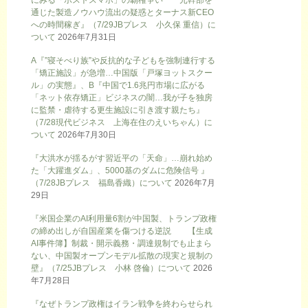
通じた製造ノウハウ流出の疑惑とターナス新CEO
への時間稼ぎ』（7/29JBプレス 小久保 重信）に
ついて
2026年7月31日
A『”寝そべり族”や反抗的な子どもを強制連行する
「矯正施設」が急増…中国版「戸塚ヨットスクー
ル」の実態』、B『中国で1.6兆円市場に広がる
「ネット依存矯正」ビジネスの闇…我が子を独房
に監禁・虐待する更生施設に引き渡す親たち』
（7/28現代ビジネス 上海在住のえいちゃん）に
ついて
2026年7月30日
『大洪水が揺るがす習近平の「天命」…崩れ始め
た「大躍進ダム」、5000基のダムに危険信号 』
（7/28JBプレス 福島香織）について
2026年7月
29日
『米国企業のAI利用量6割が中国製、トランプ政権
の締め出しが自国産業を傷つける逆説 【生成
AI事件簿】制裁・開示義務・調達規制でも止まら
ない、中国製オープンモデル拡散の現実と規制の
壁』（7/25JBプレス 小林 啓倫）について
2026
年7月28日
『なぜトランプ政権はイラン戦争を終わらせられ