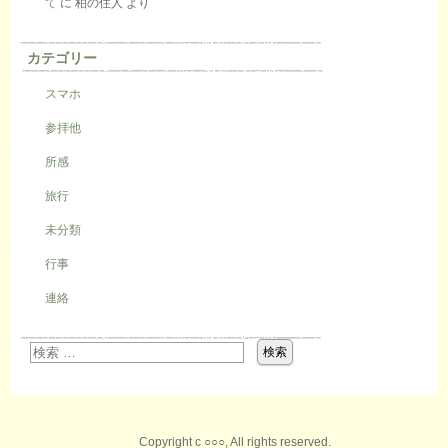
て
に
柏の住人
より
カテゴリー
スマホ
参拝他
所感
旅行
未分類
行事
連絡
Copyright c ○○○, All rights reserved.