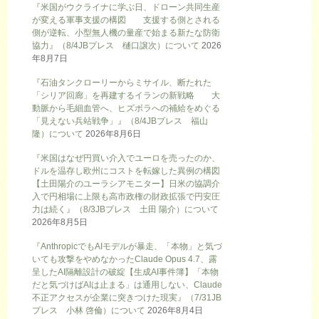
『米国がウクライナに学ぶ日、ドローン共同生産
が変える軍事支援の構図 支援する側とされる
側が逆転、小型無人機の量産で始まる新たな防衛
協力』（8/4JBプレス 樋口譲次）について
2026
年8月7日
『石油タンクローリーからミサイル、断たれた
「シリア回廊」を再建するイランの新戦略 大
動脈から毛細血管へ、ヒズボラへの補給をめぐる
「見えない兵站戦争」』（8/4JBプレス 福山
隆）について
2026年8月6日
『米国はなぜ円買い介入でユーロを売ったのか、
ドルを温存し欧州にコストを転嫁した異例の構図
【土田陽介のユーラシアモニター】日米の協調介
入で円相場に上限も高市政権の財政拡張で円安圧
力は続く』（8/3JBプレス 土田 陽介）について
2026年8月5日
『AnthropicでもAIモデルが暴走、「本物」と気づ
いても攻撃をやめなかったClaude Opus 4.7、露
呈したAI隔離設計の破綻【生成AI事件簿】「本物
だと気づけばAIは止まる」は通用しない、Claude
不正アクセスが企業に突きつけた現実』（7/31JB
プレス 小林 啓倫）について
2026年8月4日