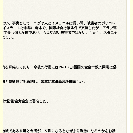
89
はない。事実として、ユダヤ人とイスラエルは長い間、被害者のポリコレ
時、イスラエルは非常に弱体で、国際社会は無条件で支持したが、アラブ連
に中東で最も強大な国であり、もはや弱い被害者ではない。しかし、ネタニヤ
てほしい。
条約を締結しており、今後の行動には NATO 加盟国の全会一致の同意は必
米国と防衛協定を締結し、米軍に軍事基地を開放した。
年間の防衛協力協定に署名した。
人地域である香港と台湾が、左派になるとなぜより過激になるのかをお話