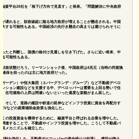
地方融資平台26社を「格下げ方向で見直す」と発表。「問題解決に中央政府
理が遅れると、財政破綻に陥る地方政府が増えることが懸念される。中国
増大する可能性もある。中国経済の先行き懸念の高まりは避けられそうに
まったと判断し、国債の格付け見通しを引き下げた。さらに近い将来、中
げる可能性もある。
の財政状態だろう。リーマンショック後、中国政府は4兆元（当時の邦貨換
の確保を担ったのは主に地方政府だった。
・ガーデン）や恒大集団（エバーグランデ・グループ）など不動産デベロ
マンション建設などを支援する中、デベロッパーは需要を上回る勢いで住
に、住宅価格の上昇は間違いないといった過度な楽観がまん延した。
た。そして、道路の建設や鉄道の延伸などインフラ投資に資金を再配分す
やEVなどの産業補助金政策も強化した。
多くの投資資金を獲得するために、融資平台と呼ばれる企業を増やした。
を調達することで、不動産やインフラ投資を増やした。こうして不動産バ
成長メカニズムを確立した。
資規制を強化した。不動産デベロッパーの資金繰りは枯渇し、建設が停止