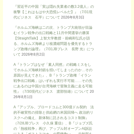
『習近平の中国「実は隠れ失業者の数3.2億人」の
衝撃【これはもはや大恐慌レベルだ】』（7/31現
代ビジネス 石平）について
2026年8月3日
『ホルムズ海峡は二の次、トランプ大統領が目論
むイラン戦争の出口戦略と11月中間選挙の勝算
【StraightTalk】上智大学教授・前嶋和弘氏が語
る、ホルムズ海峡より核濃縮問題を優先するトラ
ンプ政権の論理』（7/31JBプレス 長野 光）につ
いて
2026年8月2日
A『トランプはなぜ「素人同然」の戦略ミスをし
てホルムズ海峡封鎖を招いてしまったのか…その
原因が見えてきた』、B『トランプ政権「イラン
戦争出口戦略」はいずれも実行不可能……その先
にあるのは中国が台湾海峡で冒険主義に走る可能
性』（7/30現代ビジネス 渡部恒雄）について
20
26年8月1日
A『アップル、ブロードコムと300億ドル契約 法
的不確実性の排除と供給網の米国回帰へ 政治的リ
スクへの備え、新体制に託されるコスト制御』
（7/28JBプレス 小久保 重信）、B『ジョブズ氏
の「熱核戦争」再び、アップル対オープンAI訴訟
にみる「ポストスマホ」の覇権争い 元幹部を