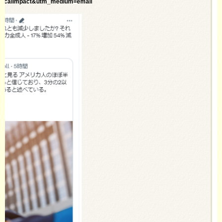
ticalimpact&utm_medium=email