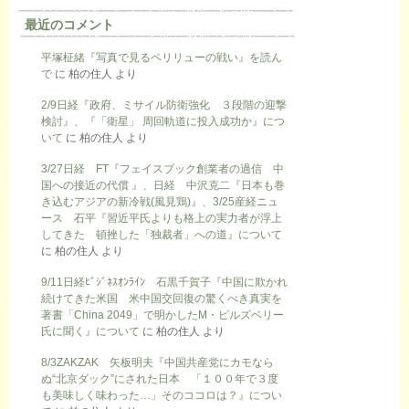
最近のコメント
平塚柾緒『写真で見るペリリューの戦い』を読ん
で
に
柏の住人
より
2/9日経『政府、ミサイル防衛強化 ３段階の迎撃
検討』、『「衛星」 周回軌道に投入成功か』につ
いて
に
柏の住人
より
3/27日経 FT『フェイスブック創業者の過信 中
国への接近の代償 』、日経 中沢克二『日本も巻
き込むアジアの新冷戦(風見鶏)』、3/25産経ニュ
ース 石平『習近平氏よりも格上の実力者が浮上
してきた 頓挫した「独裁者」への道』について
に
柏の住人
より
9/11日経ﾋﾞｼﾞﾈｽｵﾝﾗｲﾝ 石黒千賀子『中国に欺かれ
続けてきた米国 米中国交回復の驚くべき真実を
著書「China 2049」で明かしたM・ピルズベリー
氏に聞く』について
に
柏の住人
より
8/3ZAKZAK 矢板明夫『中国共産党にカモなら
ぬ“北京ダック”にされた日本 「１００年で３度
も美味しく味わった…」そのココロは？』につい