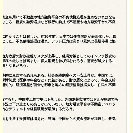
的資金を用いて不動産や地方融資平台の不良債権処理を進めなければなら
。むしろ、新規の融資増加など銀行の負担で不動産や地方融資平台の不良
ちに向かうことは難しい。約30年前、日本では住専問題が表面化した。政
的だった。不良債権処理は遅れ、デフレ圧力は高まり景気は長期停滞に陥
。地方政府の財政破綻リスクが上昇し、経済対策としてのインフラ投資の
得環境の厳しさは高まり、個人消費も伸び悩むだろう。需要が減少するこ
鮮明となるだろう。
た事態に直面する恐れもある。社会保障制度への不安上昇だ。中国では、
会保障制度（医療や年金など）に差がある。財政悪化によって、年金支給
。相対的に経済基盤が健全な都市と地方の経済格差は拡大し、住民の不満
発表すると、中国本土株市場は下落した。外国為替市場ではドルが軟調であ
産市況は下げ止まりの兆しが出ていない。地方融資平台や不動産デベロッ
鎖的なデフォルトや経営破綻が増加するだろう。
民元を手放す投資家は増えた。当面、中国からの資金流出が加速し、景気