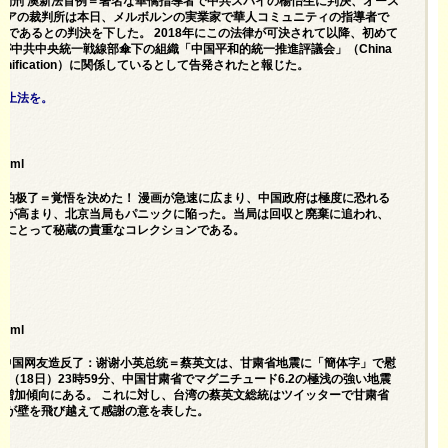
将被判刑 澳新法首例＝著名な華僑指導者で中共スパイの楊怡生に判決、オース
リアの裁判所は本日、メルボルンの実業家で華人コミュニティの指導者で
罪であるとの判決を下した。 2018年にこの法律が可決されて以降、初めて
が中共中央統一戦線部傘下の組織「中国平和的統一推進評議会」（China
National Reunification）に関係しているとして告発されたと報じた。
防止法を。
html
京害怕极了＝覚悟を決めた！ 漫画が急速に広まり、中国政府は極度に恐れる
気が高まり、北京当局もパニックに陥った。当局は回収と廃棄に追われ、
者にとって秘蔵の貴重なコレクションである。
html
地震 中国网友造反了：谢谢小英总统＝蔡英文は、甘粛省地震に「簡体字」で慰
（18日）23時59分、中国甘粛省でマグニチュード6.2の極浅の強い地震
も増加傾向にある。 これに対し、台湾の蔡英文総統はツイッターで甘粛省
ンが壁を飛び越えて感謝の意を表した。