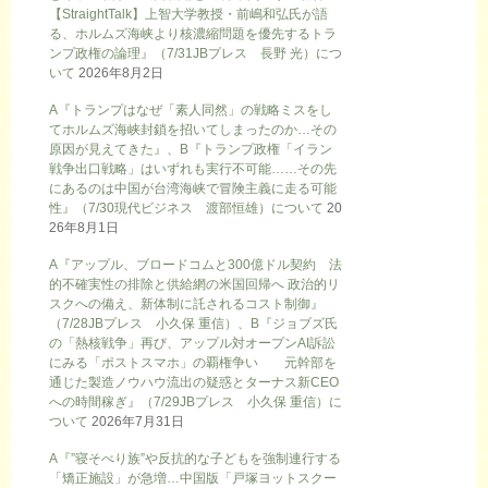
【StraightTalk】上智大学教授・前嶋和弘氏が語
る、ホルムズ海峡より核濃縮問題を優先するトラ
ンプ政権の論理』（7/31JBプレス 長野 光）につ
いて
2026年8月2日
A『トランプはなぜ「素人同然」の戦略ミスをし
てホルムズ海峡封鎖を招いてしまったのか…その
原因が見えてきた』、B『トランプ政権「イラン
戦争出口戦略」はいずれも実行不可能……その先
にあるのは中国が台湾海峡で冒険主義に走る可能
性』（7/30現代ビジネス 渡部恒雄）について
20
26年8月1日
A『アップル、ブロードコムと300億ドル契約 法
的不確実性の排除と供給網の米国回帰へ 政治的リ
スクへの備え、新体制に託されるコスト制御』
（7/28JBプレス 小久保 重信）、B『ジョブズ氏
の「熱核戦争」再び、アップル対オープンAI訴訟
にみる「ポストスマホ」の覇権争い 元幹部を
通じた製造ノウハウ流出の疑惑とターナス新CEO
への時間稼ぎ』（7/29JBプレス 小久保 重信）に
ついて
2026年7月31日
A『”寝そべり族”や反抗的な子どもを強制連行する
「矯正施設」が急増…中国版「戸塚ヨットスクー