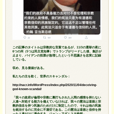
この記事のタイトルは宗教的な言葉であるが、11/3の選挙の夜に
6つの州（5つは民主党知事）でトランプがリードした後、集計が
止まり、バイデンの投票が急増したという不思議さを忠実に記録
している。
収め、見る価値がある。
私たちの主を欺く、世界のスキャンダル：
http://nacr.info/WordPress/index.php/2020/11/04/deceiving-
god-known-scandal/
「我々の政府が倫理や宗教に裏打ちされた人間の感情を持たない
人達へ対処する能力を備えていなければ、我々の憲法は道徳と宗
教的信念を持つ民族のためだけに制定したので、それは他の民族
を統治するのに完全に不適切である。この憲法は道徳と信仰を持
った人達だけに適合する。ジョン・アダムス大統領」