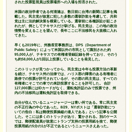
された投票監視員は投票場所への入場を拒否された。
米国の政治学者である何清漣は、数日前に台湾の新聞に記事を掲
載した。民主党が故意に犯した多数の選挙詐欺を考慮して、共和
党は主に法的解決策を模索している。選挙前に各種訴訟が起こさ
れたが、例としてテキサスだけ挙げる。民主党は、この地の政治
情勢を変えることを望んで、長年ここに不法移民を大規模に入れ
てきた。
早くも2019年に、州務長官事務所は、DPS（Department of
Public Safety）によって米国以外の市民として識別された約
95,000人が、テキサスでの有権者登録記録を持っており、そのう
ち約58,000人が1回以上投票していることを発見した。
このトリックが見つかってから、民主党は今年も投票方法の革新
を続け、テキサス州の法律では、ハリス郡の障害のある有権者に
路傍での投票が許可されているが、その郡の民主党は、すべての
有権者にそこでの車での来訪投票することを許可した。 合計
127,000票にはIDカードがなく、運転免許証のみで投票でき、州
内の不法移民は運転免許証を取得できる。
自分が住んでいるニュージャージーは青い州である。常に民主党
の不正行為の中心であった。8/29、NYポストは「選挙詐欺につ
いての告白：私は郵便投票操縦の達人である」という記事を公開
した。そこには多くのトリックがあり、驚かされる。別のケース
では、郵便配達員が故意にトランプ支持の投票用紙を捨て、郵便
投票用紙の5分の1が不正であるというニュースさえあった。