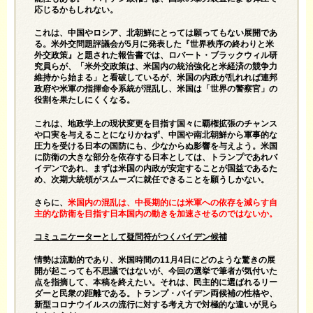
応じるかもしれない。
これは、中国やロシア、北朝鮮にとっては願ってもない展開であ
る。米外交問題評議会が5月に発表した『世界秩序の終わりと米
外交政策』と題された報告書では、ロバート・ブラックウィル研
究員らが、「米外交政策は、米国内の統治強化と米経済の競争力
維持から始まる」と看破しているが、米国の内政が乱れれば連邦
政府や米軍の指揮命令系統が混乱し、米国は「世界の警察官」の
役割を果たしにくくなる。
これは、地政学上の現状変更を目指す国々に覇権拡張のチャンス
や口実を与えることになりかねず、中国や南北朝鮮から軍事的な
圧力を受ける日本の国防にも、少なからぬ影響を与えよう。米国
に防衛の大きな部分を依存する日本としては、トランプであれバ
イデンであれ、まずは米国の内政が安定することが国益であるた
め、次期大統領がスムーズに就任できることを願うしかない。
さらに、
米国内の混乱は、中長期的には米軍への依存を減らす自
主的な防衛を目指す日本国内の動きを加速させるのではないか。
コミュニケーターとして疑問符がつくバイデン候補
情勢は流動的であり、米国時間の11月4日にどのような驚きの展
開が起こっても不思議ではないが、今回の選挙で筆者が気付いた
点を指摘して、本稿を終えたい。それは、民主的に選ばれるリー
ダーと民衆の距離である。トランプ・バイデン両候補の性格や、
新型コロナウイルスの流行に対する考え方で対極的な違いが見ら