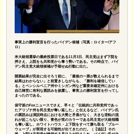
事実上の勝利宣言を行ったバイデン候補（写真：ロイター/アフ
ロ）
米大統領選挙の最終投票日である11月3日、民主党はまず下院を
押さえ、上院をも共和党から奪う勢いである。その時点で、バイ
デン民主党大統領候補が予期せぬ行動に出た。
開票結果が完全に出そろう前に、「最後の一票が数えられるまで
結果はわからない」と前置きしながらも、「勝利を確信してい
る」とペンシルベニア州やミシガン州など重要未確定州における
自己陣営に有利な票読みを披露し、事実上の勝利宣言を行ってし
まったのである。
保守派のFoxニュースでさえ、早々と「伝統的に共和党州であっ
たアリゾナ州を民主党が奪い返した」と伝えるなど、バイデン氏
の票読みは演説時点における大勢と矛盾がなく、大きな逆転の流
れが起こらない限り、青色が党のカラーである民主党が大統領職
も奪い返し、ホワイトハウス・上下院をすべて勝ち取る「ブルー
ウェーブ」が実現する可能性が出てきたのだ。（【追記】その