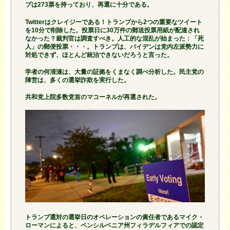
プは273票を持っており、再選に十分である。
Twitterはクレイジーである！トランプから2つの重要なツイート
を10分で削除した。投票日に30万件の郵送投票用紙が配達され
なかった？裁判官は調査すべき。人工的な混乱が始まった：「死
人」の郵便投票・・・。トランプは、バイデンは党内左派勢力に
対処できず、ほとんど統治できないだろうと言った。
学者の何清漣は、大量の証拠をくまなく調べ分析した。民主党の
陣営は、多くの選挙詐欺を実行した。
共和党上院多数党首のマコーネルが再選された。
トランプ選対の選挙日のオペレーションの責任者であるマイク・
ローマンによると、ペンシルベニア州フィラデルフィアでの認定