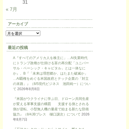
31
« 7月
アーカイブ
最近の投稿
A『すべてのアメリカ人を株主に」…AI失業時代
にトランプ政権が仕掛ける富の再分配「ユニバー
サル・ベーシック・キャピタル」とは一体なに
か』、B『「未来は理想郷か、はたまた破滅か」
…AI覇権をめぐる米国政府とテック企業の「対立
の末路」』（8/5現代ビジネス 池田純一）につい
て
2026年8月8日
『米国がウクライナに学ぶ日、ドローン共同生産
が変える軍事支援の構図 支援する側とされる
側が逆転、小型無人機の量産で始まる新たな防衛
協力』（8/4JBプレス 樋口譲次）について
2026
年8月7日