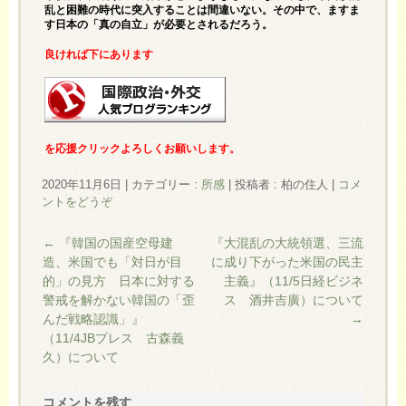
乱と困難の時代に突入することは間違いない。その中で、ますま
す日本の「真の自立」が必要とされるだろう。
良ければ下にあります
を応援クリックよろしくお願いします。
2020年11月6日
|
カテゴリー :
所感
|
投稿者 : 柏の住人
|
コメ
ントをどうぞ
←
『韓国の国産空母建
『大混乱の大統領選、三流
造、米国でも「対日が目
に成り下がった米国の民主
的」の見方 日本に対する
主義』（11/5日経ビジネ
警戒を解かない韓国の「歪
ス 酒井吉廣）について
んだ戦略認識」』
→
（11/4JBプレス 古森義
久）について
コメントを残す