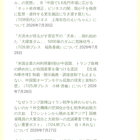
ル」の実態』、B『中国で1.6兆円市場に広がる
「ネット依存矯正」ビジネスの闇…我が子を独房
に監禁・虐待する更生施設に引き渡す親たち』
（7/28現代ビジネス 上海在住のえいちゃん）に
ついて
2026年7月30日
『大洪水が揺るがす習近平の「天命」…崩れ始め
た「大躍進ダム」、5000基のダムに危険信号 』
（7/28JBプレス 福島香織）について
2026年7月
29日
『米国企業のAI利用量6割が中国製、トランプ政権
の締め出しが自国産業を傷つける逆説 【生成
AI事件簿】制裁・開示義務・調達規制でも止まら
ない、中国製オープンモデル拡散の現実と規制の
壁』（7/25JBプレス 小林 啓倫）について
2026
年7月28日
『なぜトランプ政権はイラン戦争を終わらせられ
ないのか？外交機構の空洞化が生む戦争終結能力
の欠如 【ワシントンから眺める東アジア】国務
省職員の大量流出と大統領への忠誠審査で埋まら
ない重要ポスト』（7/24JBプレス 佐々木れな）
について
2026年7月27日