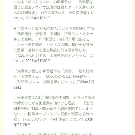
にみる「ポストスマホ」の覇権争い 元幹部を
通じた製造ノウハウ流出の疑惑とターナス新CEO
への時間稼ぎ』（7/29JBプレス 小久保 重信）に
ついて
2026年7月31日
A『”寝そべり族”や反抗的な子どもを強制連行する
「矯正施設」が急増…中国版「戸塚ヨットスクー
ル」の実態』、B『中国で1.6兆円市場に広がる
「ネット依存矯正」ビジネスの闇…我が子を独房
に監禁・虐待する更生施設に引き渡す親たち』
（7/28現代ビジネス 上海在住のえいちゃん）に
ついて
2026年7月30日
『大洪水が揺るがす習近平の「天命」…崩れ始め
た「大躍進ダム」、5000基のダムに危険信号 』
（7/28JBプレス 福島香織）について
2026年7月
29日
『米国企業のAI利用量6割が中国製、トランプ政権
の締め出しが自国産業を傷つける逆説 【生成
AI事件簿】制裁・開示義務・調達規制でも止まら
ない、中国製オープンモデル拡散の現実と規制の
壁』（7/25JBプレス 小林 啓倫）について
2026
年7月28日
『なぜトランプ政権はイラン戦争を終わらせられ