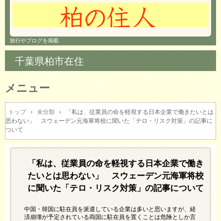
旅行やブログを掲載
千葉県柏市在住
メニュー
コ
ン
トップ
›
未分類
›
「私は、従業員の命を軽視する日本企業で働きたいとは
思わない」 スウェーデン元海軍将校に聞いた「テロ・リスク対策」の記事に
テ
ついて
ン
ツ
へ
「私は、従業員の命を軽視する日本企業で働き
ス
キ
たいとは思わない」 スウェーデン元海軍将校
ッ
に聞いた「テロ・リスク対策」の記事について
プ
中国・韓国に駐在員を派遣している企業は多いと思いますが、経
済崩壊が予定されている両国に駐在員を置くことは危険としか言