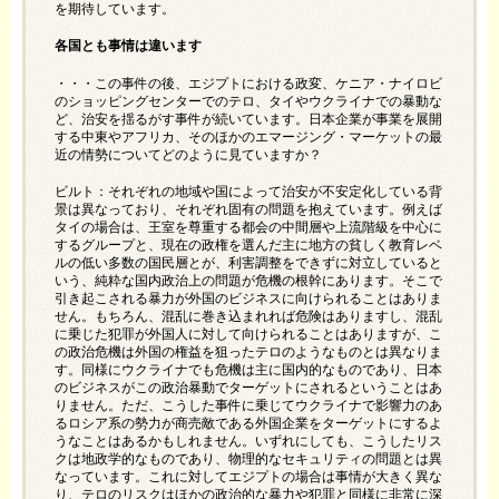
を期待しています。
各国とも事情は違います
・・・この事件の後、エジプトにおける政変、ケニア・ナイロビ
のショッピングセンターでのテロ、タイやウクライナでの暴動な
ど、治安を揺るがす事件が続いています。日本企業が事業を展開
する中東やアフリカ、そのほかのエマージング・マーケットの最
近の情勢についてどのように見ていますか？
ビルト：それぞれの地域や国によって治安が不安定化している背
景は異なっており、それぞれ固有の問題を抱えています。例えば
タイの場合は、王室を尊重する都会の中間層や上流階級を中心に
するグループと、現在の政権を選んだ主に地方の貧しく教育レベ
ルの低い多数の国民層とが、利害調整をできずに対立していると
いう、純粋な国内政治上の問題が危機の根幹にあります。そこで
引き起こされる暴力が外国のビジネスに向けられることはありま
せん。もちろん、混乱に巻き込まれれば危険はありますし、混乱
に乗じた犯罪が外国人に対して向けられることはありますが、こ
の政治危機は外国の権益を狙ったテロのようなものとは異なりま
す。同様にウクライナでも危機は主に国内的なものであり、日本
のビジネスがこの政治暴動でターゲットにされるということはあ
りません。ただ、こうした事件に乗じてウクライナで影響力のあ
るロシア系の勢力が商売敵である外国企業をターゲットにするよ
うなことはあるかもしれません。いずれにしても、こうしたリス
クは地政学的なものであり、物理的なセキュリティの問題とは異
なっています。これに対してエジプトの場合は事情が大きく異な
り、テロのリスクはほかの政治的な暴力や犯罪と同様に非常に深