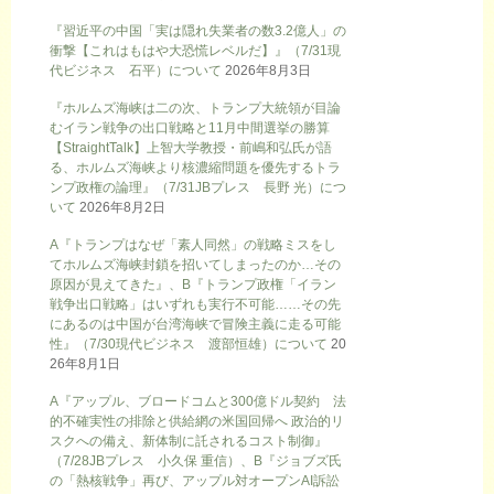
『習近平の中国「実は隠れ失業者の数3.2億人」の
衝撃【これはもはや大恐慌レベルだ】』（7/31現
代ビジネス 石平）について
2026年8月3日
『ホルムズ海峡は二の次、トランプ大統領が目論
むイラン戦争の出口戦略と11月中間選挙の勝算
【StraightTalk】上智大学教授・前嶋和弘氏が語
る、ホルムズ海峡より核濃縮問題を優先するトラ
ンプ政権の論理』（7/31JBプレス 長野 光）につ
いて
2026年8月2日
A『トランプはなぜ「素人同然」の戦略ミスをし
てホルムズ海峡封鎖を招いてしまったのか…その
原因が見えてきた』、B『トランプ政権「イラン
戦争出口戦略」はいずれも実行不可能……その先
にあるのは中国が台湾海峡で冒険主義に走る可能
性』（7/30現代ビジネス 渡部恒雄）について
20
26年8月1日
A『アップル、ブロードコムと300億ドル契約 法
的不確実性の排除と供給網の米国回帰へ 政治的リ
スクへの備え、新体制に託されるコスト制御』
（7/28JBプレス 小久保 重信）、B『ジョブズ氏
の「熱核戦争」再び、アップル対オープンAI訴訟