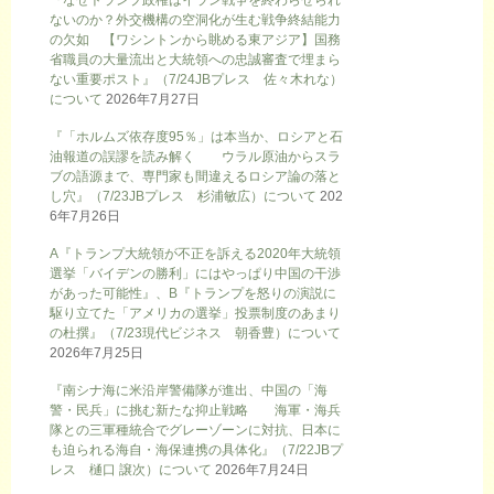
ないのか？外交機構の空洞化が生む戦争終結能力
の欠如 【ワシントンから眺める東アジア】国務
省職員の大量流出と大統領への忠誠審査で埋まら
ない重要ポスト』（7/24JBプレス 佐々木れな）
について
2026年7月27日
『「ホルムズ依存度95％」は本当か、ロシアと石
油報道の誤謬を読み解く ウラル原油からスラ
ブの語源まで、専門家も間違えるロシア論の落と
し穴』（7/23JBプレス 杉浦敏広）について
202
6年7月26日
A『トランプ大統領が不正を訴える2020年大統領
選挙「バイデンの勝利」にはやっぱり中国の干渉
があった可能性』、B『トランプを怒りの演説に
駆り立てた「アメリカの選挙」投票制度のあまり
の杜撰』（7/23現代ビジネス 朝香豊）について
2026年7月25日
『南シナ海に米沿岸警備隊が進出、中国の「海
警・民兵」に挑む新たな抑止戦略 海軍・海兵
隊との三軍種統合でグレーゾーンに対抗、日本に
も迫られる海自・海保連携の具体化』（7/22JBプ
レス 樋口 譲次）について
2026年7月24日