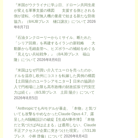
『米国がウクライナに学ぶ日、ドローン共同生産
が変える軍事支援の構図 支援する側とされる
側が逆転、小型無人機の量産で始まる新たな防衛
協力』（8/4JBプレス 樋口譲次）について
2026
年8月7日
『石油タンクローリーからミサイル、断たれた
「シリア回廊」を再建するイランの新戦略 大
動脈から毛細血管へ、ヒズボラへの補給をめぐる
「見えない兵站戦争」』（8/4JBプレス 福山
隆）について
2026年8月6日
『米国はなぜ円買い介入でユーロを売ったのか、
ドルを温存し欧州にコストを転嫁した異例の構図
【土田陽介のユーラシアモニター】日米の協調介
入で円相場に上限も高市政権の財政拡張で円安圧
力は続く』（8/3JBプレス 土田 陽介）について
2026年8月5日
『AnthropicでもAIモデルが暴走、「本物」と気づ
いても攻撃をやめなかったClaude Opus 4.7、露
呈したAI隔離設計の破綻【生成AI事件簿】「本物
だと気づけばAIは止まる」は通用しない、Claude
不正アクセスが企業に突きつけた現実』（7/31JB
プレス 小林 啓倫）について
2026年8月4日