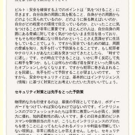
ビルト：安全を確保する上でのポイントは「気をつけること」に
尽きます。自分自身の周囲に気を配ること、自身がその周囲から
どのように見られているのか、どのように振る舞えばいいのか、
自分がどの程度その環境で目立っているのか、といったことに気
をつけることが非常に重要です。ほとんどの人は、自分自身の周
囲にある脅威に対して全く気がつかないまま生活を送っており、
そもそも何が脅威になり得るのかということさえ意識せずに生活
をしていることでしょう。ですから安全でいるための鍵は、周囲
の脅威を知り、先手を打って予防策をとることです。もし犯罪者
やテロリストがあなたに銃を突きつけてきたとしたら、「時すで
に遅し」です。その時点でできることは、いかに早く反応して先
に相手を撃つか、もしくは何らかの逃げ道を探すといった限られ
たオプションしかなくなります。ですから犯罪に巻き込まれるこ
とを回避し、先手を打って予防することが望ましいのです。 で
すから、安全やセキュリティとは、基本的にはインテリジェンス
（情報）に基づく対策だとお考えいただいた方がいいでしょう。
セキュリティ対策とは先手をとった予防策
物理的な力を行使するのは、最後の手段としてであり、ボディー
ガードをつけていれば安心なわけではないのです。インテリジェ
ンスのプロフェッショナルたちは非常に教育レベルが高く、洞察
力に優れ、知的柔軟性の高い人々です。多くの日本企業のビジネ
スマンや財務担当の方々が、こうしたインテリジェンスのプロた
ちを使うことによってもたらされるメリットや利益を理解してい
ない現状は、非常に残念としか言えません。しかし、セキュリテ