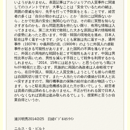
いようがありません。表題記事はアルジェリアの人質事件に関連
してのコメントですが、大事なことは「安全でいるための鍵は、
周囲の脅威を知り、先手を打って予防策をとる」ことです。経営
者の多くは「自分が助かればよい」とか「自分には関係ないか
ら」とかで社員の安全に無関心なのでは。その前に実態を知らな
さすぎるのかも。自ら問題意識を持たない限り、有用な情報は入
ってきません。第二次大戦で敗戦した大きな原因は軍の情報軽視
の姿勢にあったと思います。中国・韓国の現地化を進め、日本人
駐在は早く返すべきです。少なくとも家族は先に返すべき。通州
事件（1937年）や義和団の乱（1900年）のように外国人の虐殺
事件が起きる可能性があります。また国民の不満を逸らすため
に、外国との局地的な戦闘を起こす可能性もあります。中国は男
性比率が高いため、男性を減らす手段として戦争を利用するかも
しれません。「2014、15年には起きない」と思う心がもう既にｾ
ｷｭﾘﾃｲ軽視だと思います。民族的に両国の為政者は人命軽視です
から。在日中国人、韓国人と人質交換しようとしても彼らの発想
は自国民切り捨てです。また一人当たりの命の価値が日本人と比
べ安すぎますので。飛行機事故の保険の給付金の差が物語ってい
ます。もっと駐在員は危機感を訴えた方が良いでしょう。経営者
は資産の損は諦めるしかありません。不正が行われる国で日本人
がいなくなれば資産は盗み取られるでしょう。授業料と言うか自
業自得というか。
瀬川明秀2014/2/25 日経ﾋﾞｼﾞﾈｽｵﾝﾗｲﾝ
ニルス・Ｇ・ビルト