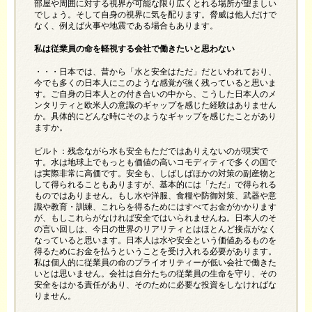
部屋や周囲に対する視界が可能な限り広くとれる場所が望ましい
でしょう。そして自身の視界に気を配ります。脅威は他人だけで
なく、例えば火事や地震である場合もあります。
私は従業員の命を軽視する会社で働きたいと思わない
・・・日本では、昔から「水と安全はただ」だといわれており、
今でも多くの日本人にこのような感覚が強く残っていると思いま
す。ご自身の日本人との付き合いの中から、こうした日本人のメ
ンタリティと欧米人の意識のギャップを感じた経験はありません
か。具体的にどんな時にそのようなギャップを感じたことがあり
ますか。
ビルト：残念ながら水も安全もただではありえないのが現実で
す。水は地球上でもっとも価値の高いコモディティで多くの国で
は実際非常に高価です。安全も、しばしばほかの対策の副産物と
して得られることもありますが、基本的には「ただ」で得られる
ものではありません。もし水や洋服、食糧や防御対策、武器や意
識や教育・訓練、これらを得るためにはすべてお金がかかります
が、もしこれらがなければ安全ではいられませんね。日本人のそ
の言い回しは、今日の世界のリアリティとはほとんど接点がなく
なっていると思います。日本人は水や安全という価値あるものを
得るためにお金を払うということを受け入れる必要があります。
私は個人的に従業員の命のプライオリティーが低い会社で働きた
いとは思いません。会社は自分たちの従業員の生命を守り、その
安全をはかる責任があり、そのために必要な投資をしなければな
りません。