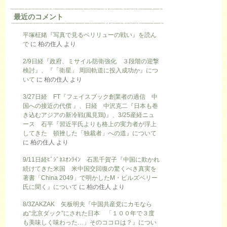
最近のコメント
平塚柾緒『写真で見るペリリューの戦い』を読ん
で
に
柏の住人
より
2/9日経『政府、ミサイル防衛強化 ３段階の迎撃
検討』、『「衛星」 周回軌道に投入成功か』につ
いて
に
柏の住人
より
3/27日経 FT『フェイスブック創業者の過信 中
国への接近の代償 』、日経 中沢克二『日本も巻
き込むアジアの新冷戦(風見鶏)』、3/25産経ニュ
ース 石平『習近平氏よりも格上の実力者が浮上
してきた 頓挫した「独裁者」への道』について
に
柏の住人
より
9/11日経ﾋﾞｼﾞﾈｽｵﾝﾗｲﾝ 石黒千賀子『中国に欺かれ
続けてきた米国 米中国交回復の驚くべき真実を
著書「China 2049」で明かしたM・ピルズベリー
氏に聞く』について
に
柏の住人
より
8/3ZAKZAK 矢板明夫『中国共産党にカモなら
ぬ“北京ダック”にされた日本 「１００年で３度
も美味しく味わった…」そのココロは？』につい