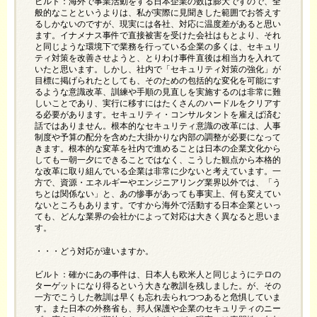
ビルト：海外で事業活動をする日本企業の数は膨大ですので、全
般的なことというよりは、私が実際に見聞きした範囲でお答えす
るしかないのですが、現実には各社、対応に温度差があると思い
ます。イナメナス事件で直接被害を受けた会社はもとより、それ
と同じような環境下で業務を行っている企業の多くは、セキュリ
ティ対策を改善させようと、とりわけ事件直後は相当力を入れて
いたと思います。しかし、社内で「セキュリティ対策の強化」が
目標に掲げられたとしても、そのための包括的な変化を可能にす
るような意識改革、訓練や手順の見直しを実施するのは非常に難
しいことであり、実行に移すにはたくさんのハードルをクリアす
る必要があります。セキュリティ・コンサルタントを雇えば済む
話ではありません。根本的なセキュリティ意識の改革には、人事
制度や予算の配分を含めた大掛かりな内部の調整が必要になって
きます。根本的な変革を社内で進めることは日本の企業文化から
しても一朝一夕にできることではなく、こうした観点から本格的
な改革に取り組んでいる企業は非常に少ないと考えています。一
方で、資源・エネルギーやエンジニアリング業界以外では、「う
ちとは関係ない」と、あの惨事があっても事実上、何も変えてい
ないところもあります。ですから海外で活動する日本企業といっ
ても、どんな業界の会社かによって対応は大きく異なると思いま
す。
・・・どう対応が違いますか。
ビルト：確かにあの事件は、日本人も欧米人と同じようにテロの
ターゲットになり得るという大きな教訓を残しました。が、その
一方でこうした教訓は早くも忘れ去られつつあると危惧していま
す。また日本の外務省も、邦人保護や企業のセキュリティのニー