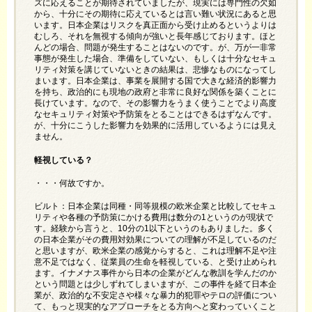
ズに応えることが期待されていましたが、現実には専門性の欠如
から、十分にその期待に応えているとは言い難い状況にあると思
います。日本企業はリスクを真正面から受け止めるというよりは
むしろ、それを無視する傾向が強いと長年感じております。ほと
んどの場合、問題が発生することはないのです。が、万が一非常
事態が発生した場合、準備をしていない、もしくは十分なセキュ
リティ対策を講じていないときの結果は、悲惨なものになってし
まいます。日本企業は、事業を展開する国で大きな経済的影響力
を持ち、政治的にも現地の政府と非常に良好な関係を築くことに
長けています。なので、その影響力をうまく使うことでより高度
なセキュリティ対策や予防策をとることはできるはずなんです。
が、十分にこうした影響力を効果的に活用しているようには見え
ません。
軽視している？
・・・何故ですか。
ビルト：日本企業は同種・同等規模の欧米企業と比較してセキュ
リティや各種の予防策にかける費用は数分の1というのが現状で
す。経験から言うと、10分の1以下というのもありました。多く
の日本企業がその費用対効果についての理解が不足しているのだ
と思いますが、欧米企業の感覚からすると、これは理解不足や注
意不足ではなく、従業員の生命を軽視している、と受け止められ
ます。イナメナス事件から日本の企業がどんな教訓を学んだのか
という問題とは少しずれてしまいますが、この事件を経て日本企
業が、政治的な不安定さや様々な暴力的犯罪やテロの評価につい
て、もっと現実的なアプローチをとる方向へと変わっていくこと