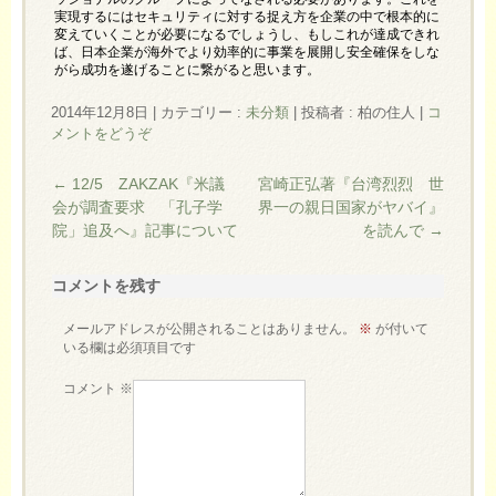
実現するにはセキュリティに対する捉え方を企業の中で根本的に
変えていくことが必要になるでしょうし、もしこれが達成できれ
ば、日本企業が海外でより効率的に事業を展開し安全確保をしな
がら成功を遂げることに繋がると思います。
2014年12月8日
|
カテゴリー :
未分類
|
投稿者 : 柏の住人
|
コ
メントをどうぞ
←
12/5 ZAKZAK『米議
宮崎正弘著『台湾烈烈 世
会が調査要求 「孔子学
界一の親日国家がヤバイ』
院」追及へ』記事について
を読んで
→
コメントを残す
メールアドレスが公開されることはありません。
※
が付いて
いる欄は必須項目です
コメント
※