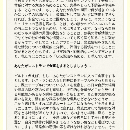
ィ対策でもっとも重要なことは、情報をインプットして分析し、
脅威に対する意識を高めることで、先手をとった予防策や準備を
することなのです。もし、あなたが自身の周囲で何が起きている
かについての認識がなく、脅威に対して気づかずに準備もできな
ければ、安全でいることは困難でしょう。さらに、そのようなセ
キュリティの意識を高めることは、そのほかのビジネスのスキル
の向上にもつながるものだ、と私は考えています。なぜなら自身
のビジネス活動の周囲の状況を知ることは、狭義の脅威情報だけ
でなくその他の全般的な情勢についても広く深く知ることに繋が
るからです。そしてこうしたアプローチは、脅威情報を含めた広
範な情勢について継続的に分析し、評価する習慣をつくることに
繋がると思うからです。より実践的・戦術的なレベルで言います
と、私たちはこのことを「状況認識を高める」と呼んでいます。
あなたがレストランで食事をするとしましょう…
ビルト：例えば、もし、あなたがレストランに入って食事をする
とします。レストランに入ると同時に各テーブルをざっと見まわ
し、既にテーブルについている人々を観察し、出口や台所の場所
や部屋の隅や窓の位置を確認し、潜在的な脅威がどこから発生す
る可能性があるかを瞬時に観察・分析します。また客の顔や振る
舞いを覚え、潜在的な武器や危険な道具などがないかどうか、こ
こから逃げるとすれば退避ルートはどこになるかなどを考えるよ
うにします。誰かのすぐ後ろに座れば、脅威に対して防御的な対
応をとる時間が遅くなりますので、そのような場所に座ることは
避けるようにします。 座席は壁などを後ろにして座れる場所を
選び、自分の動作に制限を加えるような狭い角なども選ばないよ
うにします。道路側の窓側の席も避けなければなりません。その