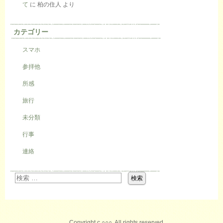
て
に
柏の住人
より
カテゴリー
スマホ
参拝他
所感
旅行
未分類
行事
連絡
Copyright c ○○○, All rights reserved.