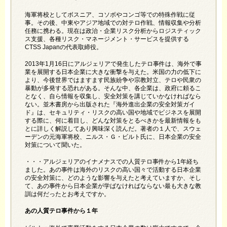
海軍将校としてボスニア、コソボやコンゴ等での特殊作戦に従
事。その後、中東やアジア地域での対テロ作戦、情報収集や分析
任務に携わる。現在は政治・企業リスク分析からロジスティック
ス支援、各種リスク・マネージメント・サービスを提供する
CTSS Japanの代表取締役。
2013年1月16日にアルジェリアで発生したテロ事件は、海外で事
業を展開する日本企業に大きな衝撃を与えた。米国の力の低下に
より、今後世界ではますます民族紛争や宗教対立、テロや民衆の
暴動が多発する恐れがある。そんな中、各企業は、政府に頼るこ
となく、自ら情報を収集し、安全対策を講じていかなければなら
ない。並木書房から出版された『海外進出企業の安全対策ガイ
ド』は、セキュリティ・リスクの高い国や地域でビジネスを展開
する際に、何に着目し、どんな対策をとるべきかを最新情報をも
とに詳しく解説してあり興味深く読んだ。著者の１人で、スウェ
ーデンの元海軍将校、ニルス・Ｇ・ビルト氏に、日本企業の安全
対策について聞いた。
・・・アルジェリアのイナメナスでの人質テロ事件から1年経ち
ました。あの事件は海外のリスクの高い国々で活動する日本企業
の安全対策に、どのような影響を与えたと考えていますか、そし
て、あの事件から日本企業が学ばなければならない最も大きな教
訓は何だったとお考えですか。
あの人質テロ事件から１年