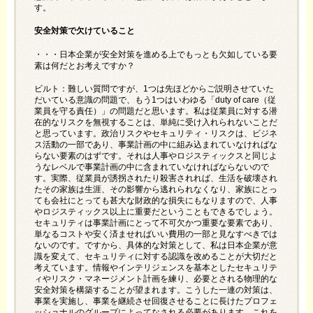
す。
安全対策で欠けていること
・・・日本企業が安全対策を進める上でもっとも欠如している要
素は何だとお考えですか？
ビルト：難しい質問ですが、1つは先ほどからご説明させていた
だいている意識の問題で、もう1つはいわゆる「duty of care（従
業員を守る責任）」の問題だと思います。私は従業員に対する潜
在的なリスクを無視することは、単純に受け入れられないことだ
と思っています。政治リスクやセキュリティ・リスクは、ビジネ
ス活動の一部であり、事業計画の中に組み込まれていなければな
らない要素のはずです。それは人事やロジスティックスと同じよ
うなレベルで事業計画の中に含まれていなければならないので
す。実際、従業員が誘拐されたり殺害されれば、生活を破壊され
たその家族は生涯、その影響から逃れられなくなり、家族にとっ
ても会社にとっても甚大な財政的な損失にもなりますので、人事
やロジスティックス以上に重要だということもできるでしょう。
セキュリティは事業計画にとって不可欠かつ重要な要素であり、
単なるコストや安く済ませればいい費用の一部と見なすべきでは
ないのです。ですから、具体的な対策として、私は日本企業が意
識を変えて、セキュリティに対する認識を改めることが大切だと
考えています。情報やインテリジェンスを基本としたセキュリテ
ィやリスク・マネージメント計画を練り、必要とされる物理的な
安全対策を構築することが望まれます。こうした一連の対策は、
事業を実施し、事業を継続させ回復させることに長けたプロフェ
ッショナルのグループによってなされる必要があります。これを