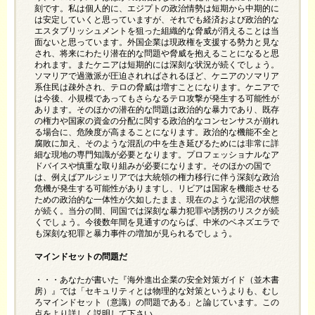
刻です。私は個人的に、エジプトの政治情勢は短期から中期的に
は安定していくと思っていますが、それでも経済および政治的な
エスタブリッシュメントを狙った組織的な脅威が消えることは当
面ないと思っています。外国企業は現政権を支援する勢力と見な
され、将来にわたり潜在的な問題や脅威を抱えることになると思
われます。またケニアは短期的には深刻な状況が続くでしょう。
ソマリアで過激派が圧迫されればされるほど、ケニアのソマリア
系住民は疎外され、テロの脅威は増すことになります。ケニアで
は今後、小規模であってもさらなるテロ攻撃が発生する可能性が
あります。そのほかの潜在的な問題は政治的な暴力であり、既存
の権力や国家の資金の分配に関する政治的なコンセンサスが崩れ
る場合に、危険度が高まることになります。政治的な機能不全と
腐敗に加え、そのような混乱の中を生き延びるためには非常に詳
細な現地の専門知識が必要となります。プロフェッショナルなア
ドバイスや慎重な取り組みが必要になります。そのほかの国で
は、例えばアルジェリアでは大統領の権力移行に伴う深刻な政治
危機が発生する可能性がありますし、リビアは国家を機能させる
ための政治的な一体性が欠如したまま、現在のような泥沼の状態
が続く。当分の間、同国では深刻な暴力犯罪や誘拐のリスクが続
くでしょう。今後数年間を見通すのならば、中米のベネズエラで
も深刻な犯罪と暴力事件の増加が見られるでしょう。
マインドセットの問題だ
・・・あなたが書いた『海外進出企業の安全対策ガイド（並木書
房）』では「セキュリティとは物理的な対策というよりも、むし
ろマインドセット（意識）の問題である」と論じています。この
点をより詳しく説明して下さい。