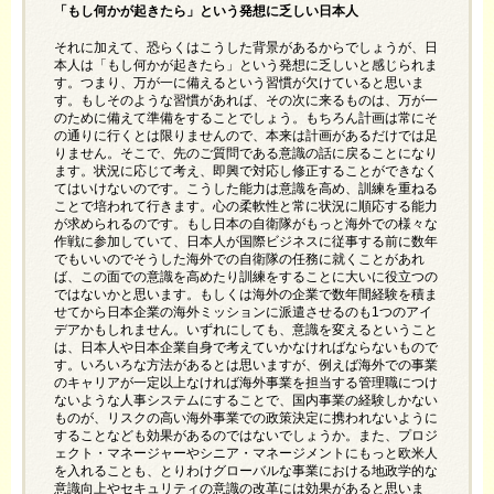
「もし何かが起きたら」という発想に乏しい日本人
それに加えて、恐らくはこうした背景があるからでしょうが、日
本人は「もし何かが起きたら」という発想に乏しいと感じられま
す。つまり、万が一に備えるという習慣が欠けていると思いま
す。もしそのような習慣があれば、その次に来るものは、万が一
のために備えて準備をすることでしょう。もちろん計画は常にそ
の通りに行くとは限りませんので、本来は計画があるだけでは足
りません。そこで、先のご質問である意識の話に戻ることになり
ます。状況に応じて考え、即興で対応し修正することができなく
てはいけないのです。こうした能力は意識を高め、訓練を重ねる
ことで培われて行きます。心の柔軟性と常に状況に順応する能力
が求められるのです。もし日本の自衛隊がもっと海外での様々な
作戦に参加していて、日本人が国際ビジネスに従事する前に数年
でもいいのでそうした海外での自衛隊の任務に就くことがあれ
ば、この面での意識を高めたり訓練をすることに大いに役立つの
ではないかと思います。もしくは海外の企業で数年間経験を積ま
せてから日本企業の海外ミッションに派遣させるのも1つのアイ
デアかもしれません。いずれにしても、意識を変えるということ
は、日本人や日本企業自身で考えていかなければならないもので
す。いろいろな方法があるとは思いますが、例えば海外での事業
のキャリアが一定以上なければ海外事業を担当する管理職につけ
ないような人事システムにすることで、国内事業の経験しかない
ものが、リスクの高い海外事業での政策決定に携われないように
することなども効果があるのではないでしょうか。また、プロジ
ェクト・マネージャーやシニア・マネージメントにもっと欧米人
を入れることも、とりわけグローバルな事業における地政学的な
意識向上やセキュリティの意識の改革には効果があると思いま