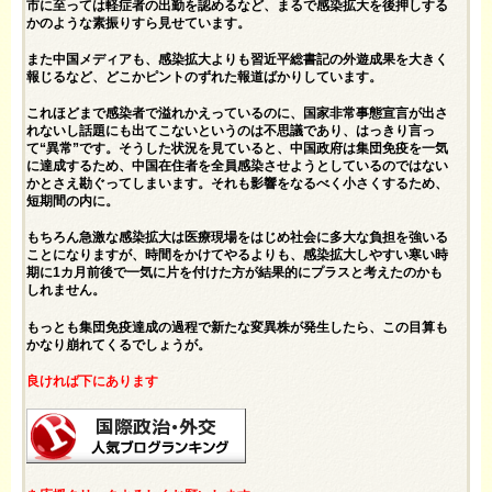
市に至っては軽症者の出勤を認めるなど、まるで感染拡大を後押しする
かのような素振りすら見せています。
また中国メディアも、感染拡大よりも習近平総書記の外遊成果を大きく
報じるなど、どこかピントのずれた報道ばかりしています。
これほどまで感染者で溢れかえっているのに、国家非常事態宣言が出さ
れないし話題にも出てこないというのは不思議であり、はっきり言っ
て“異常”です。そうした状況を見ていると、中国政府は集団免疫を一気
に達成するため、中国在住者を全員感染させようとしているのではない
かとさえ勘ぐってしまいます。それも影響をなるべく小さくするため、
短期間の内に。
もちろん急激な感染拡大は医療現場をはじめ社会に多大な負担を強いる
ことになりますが、時間をかけてやるよりも、感染拡大しやすい寒い時
期に1カ月前後で一気に片を付けた方が結果的にプラスと考えたのかも
しれません。
もっとも集団免疫達成の過程で新たな変異株が発生したら、この目算も
かなり崩れてくるでしょうが。
良ければ下にあります