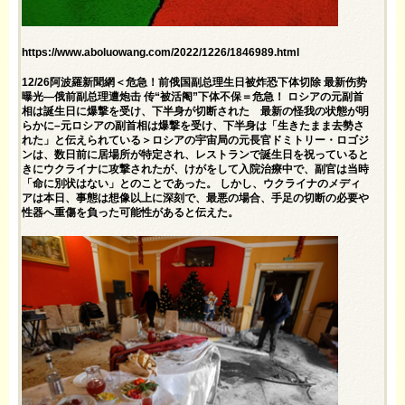
https://www.aboluowang.com/2022/1226/1846989.html
12/26阿波羅新聞網＜危急！前俄国副总理生日被炸恐下体切除 最新伤势
曝光—俄前副总理遭炮击 传“被活阉”下体不保＝危急！ ロシアの元副首
相は誕生日に爆撃を受け、下半身が切断された 最新の怪我の状態が明
らかに–元ロシアの副首相は爆撃を受け、下半身は「生きたまま去勢さ
れた」と伝えられている＞ロシアの宇宙局の元長官ドミトリー・ロゴジ
ンは、数日前に居場所が特定され、レストランで誕生日を祝っていると
きにウクライナに攻撃されたが、けがをして入院治療中で、副官は当時
「命に別状はない」とのことであった。 しかし、ウクライナのメディ
アは本日、事態は想像以上に深刻で、最悪の場合、手足の切断の必要や
性器へ重傷を負った可能性があると伝えた。