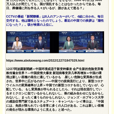
百 万人が死んでも大したことはない。なぜなら、1960 年代には 3000
万人以上が死亡しても、国が混乱することはなかったからである。毎
日、葬儀場に列を作る人々がいるが、誰があえて怒る？」
CCTVの番組「新聞聯播」は8人のアンカーがいて、4組に分かれ、毎日
交代する。他は陽性となったのでしょう。最近の中国での挨拶は「陽性
になった？」。咳が検索の上位に。
https://www.aboluowang.com/2022/1227/1847029.html
12/27阿波羅新聞網＜中国环境或适于新变种爆发 会产生新的危险变异毒
株传遍全世界？—中国疫情大爆发 新冠病毒变异几率再增加＝中国の環
境は新しい亜種の発生に適しているかも .新しい危険な変異株が生成
され、世界中に広がるのか? ——中国での疫病流行により、新型コロナ
ウイルスの変異確率が上昇＞中国での新型コロナを出していないが、心
配している。 もし変異株が作られるとしたら、それは現在流行してい
るオミクロンに似ているかもしれないし、株の組み合わせになるかもし
れないし、まったく違うものかもしれない。ジョンズ・ホプキンス大学
の感染症専門家であるスチュアート・キャンベル・レイ博士は、「中国
には、免疫が限られている非常に多くの人口がある。これは新しい亜種
の発生が現れる環境のように見える」と述べた。