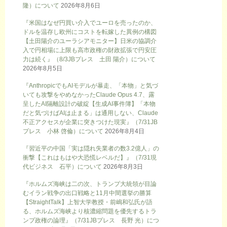
隆）について
2026年8月6日
『米国はなぜ円買い介入でユーロを売ったのか、
ドルを温存し欧州にコストを転嫁した異例の構図
【土田陽介のユーラシアモニター】日米の協調介
入で円相場に上限も高市政権の財政拡張で円安圧
力は続く』（8/3JBプレス 土田 陽介）について
2026年8月5日
『AnthropicでもAIモデルが暴走、「本物」と気づ
いても攻撃をやめなかったClaude Opus 4.7、露
呈したAI隔離設計の破綻【生成AI事件簿】「本物
だと気づけばAIは止まる」は通用しない、Claude
不正アクセスが企業に突きつけた現実』（7/31JB
プレス 小林 啓倫）について
2026年8月4日
『習近平の中国「実は隠れ失業者の数3.2億人」の
衝撃【これはもはや大恐慌レベルだ】』（7/31現
代ビジネス 石平）について
2026年8月3日
『ホルムズ海峡は二の次、トランプ大統領が目論
むイラン戦争の出口戦略と11月中間選挙の勝算
【StraightTalk】上智大学教授・前嶋和弘氏が語
る、ホルムズ海峡より核濃縮問題を優先するトラ
ンプ政権の論理』（7/31JBプレス 長野 光）につ