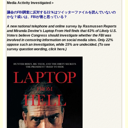
Media Activity Investigated＞
議会のFBI調査に反対する22％はツイッターファイルを読んでいないの
かな？或いは、FBIが善と思っている？
A new national telephone and online survey by Rasmussen Reports
and Miranda Devine’s Laptop From Hell finds that 63% of Likely U.S.
Voters believe Congress should investigate whether the FBI was
involved in censoring information on social media sites. Only 22%
oppose such an investigation, while 15% are undecided. (To see
survey question wording, click here.)