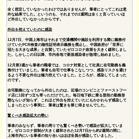
全く想定していなかったわけではありませんが、筆者にとってこれは意
外な結果でした。というのも、それまでの1週間は全くと言っていいほ
ど外出していなかったからです。
外出を控えていたのに感染
12月7日、中国上海市はそれまで交通機関や施設を利用する際に義務付
けていたPCR検査の陰性証明表示義務を廃止し、中国政府が「世界に
冠たる大きな成果」と自賛していたゼロコロナ政策を大きく緩和しまし
た。しかしこの日以降、市内各地で新規感染者が急増し始めました。
12月第3週から筆者の職場では、コロナ対策として社員に在宅勤務を義
務付けていました。筆者も自宅で仕事をこなしつつ、感染リスクを避け
るよう不要な外出は極力控えていました。ところが、感染してしまった
のです。
在宅勤務になってから外出したのは、近場のコンビニとファーストフー
ド店に1回ずつ立ち寄っただけでした。毎日地下鉄に乗る普段の勤務形
態ならいざ知らず、これほど外出を控えていたにもかかわらず感染して
しまったという事実に、筆者は驚きを禁じ得ませんでした。
驚くべき感染拡大の勢い
筆者のみならず、筆者の周りでも驚くべき勢いで感染が拡大していま
す。ゼロコロナ規制が大きく緩和された12月7日から約2週間の間に、
上海市内にいる筆者の知り合いはほぼ全員が感染していました。