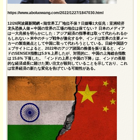
https://www.aboluowang.com/2022/1227/1847030.html
12/26阿波羅新聞網＜陆世界工厂地位不保？日媒曝1大征兆：亚洲经济
龙头恐换人做＝中国の世界の工場の地位は保てない？ 日本のメディア
は一大兆候を明らかにした：アジア経済の指導者は取って代わられるか
もしれない＞米中のチップ戦争が激化する中、インドは世界の主要メー
カーの製造拠点として中国に取って代わろうとしている。日経中国語ウ
ェブサイトによると、2022年のアジア諸国の株価を振り返ると、イン
ドのSENSEX指数は5.9％上昇したが、対照的に、中国の上海総合指数
は 15.6% 下落した。「インドの上昇と中国の下降」は、インドの長期
的な経済成長に賭けた買い注文が殺到していることを示しており、これ
は世界経済の新たな変化を告げている可能性がある。