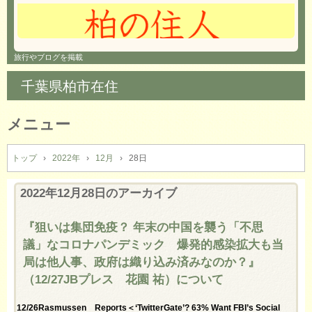
旅行やブログを掲載
千葉県柏市在住
メニュー
コ
ン
トップ
›
2022年
›
12月
›
28日
テ
ン
2022年12月28日
のアーカイブ
ツ
へ
『狙いは集団免疫？ 年末の中国を襲う「不思
ス
議」なコロナパンデミック 爆発的感染拡大も当
キ
ッ
局は他人事、政府は織り込み済みなのか？』
プ
（12/27JBプレス 花園 祐）について
12/26Rasmussen Reports＜‘TwitterGate’? 63% Want FBI’s Social