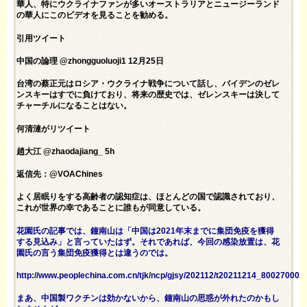
華人、特にウクライナファンが多いオーストラリアとニュージーランド
の華人にこのビデオを見ることを勧める。
引用ツイート
中国の論理 @zhongguoluoji1 12月25日
台湾の蔡正元はロシア・ウクライナ戦争について話し、バイデンのゼレ
ンスキーはすでに負けており、将来の歴史では、ゼレンスキーは決して
チャーチルになることはない。
何清漣がリツイート
趙大江 @zhaodajiang_ 5h
返信先：@VOAChines
よく居眠りをする高齢者の認知症は、ほとんどの国で認識されており、
これが世界の幸であることに誰もが同意している。
花園氏の記事では、鐘南山は「中国は2021年末までに集団免疫を獲得
する見込み」と言っていたはず。それであれば、今回の感染放置は、花
園氏の言う集団免疫獲得とは違うのでは。
http://www.peoplechina.com.cn/tjk/ncp/gjsy/202112/t20211214_800270003.
まあ、中国製ワクチンは効かないから、鐘南山の思惑が外れたのかもし