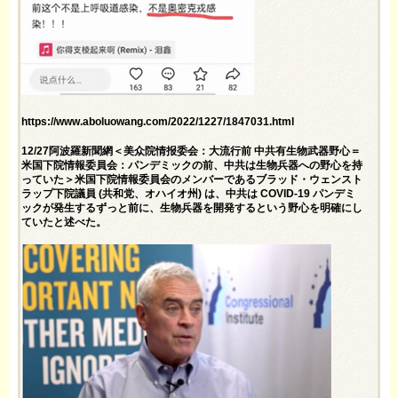
https://www.aboluowang.com/2022/1227/1847031.html
12/27阿波羅新聞網＜美众院情报委会：大流行前 中共有生物武器野心＝
米国下院情報委員会：パンデミックの前、中共は生物兵器への野心を持
っていた＞米国下院情報委員会のメンバーであるブラッド・ウェンスト
ラップ下院議員 (共和党、オハイオ州) は、中共は COVID-19 パンデミ
ックが発生するずっと前に、生物兵器を開発するという野心を明確にし
ていたと述べた。