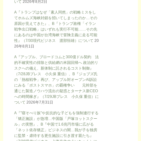
いて
2026年8月2日
A『トランプはなぜ「素人同然」の戦略ミスをし
てホルムズ海峡封鎖を招いてしまったのか…その
原因が見えてきた』、B『トランプ政権「イラン
戦争出口戦略」はいずれも実行不可能……その先
にあるのは中国が台湾海峡で冒険主義に走る可能
性』（7/30現代ビジネス 渡部恒雄）について
20
26年8月1日
A『アップル、ブロードコムと300億ドル契約 法
的不確実性の排除と供給網の米国回帰へ 政治的リ
スクへの備え、新体制に託されるコスト制御』
（7/28JBプレス 小久保 重信）、B『ジョブズ氏
の「熱核戦争」再び、アップル対オープンAI訴訟
にみる「ポストスマホ」の覇権争い 元幹部を
通じた製造ノウハウ流出の疑惑とターナス新CEO
への時間稼ぎ』（7/29JBプレス 小久保 重信）に
ついて
2026年7月31日
A『”寝そべり族”や反抗的な子どもを強制連行する
「矯正施設」が急増…中国版「戸塚ヨットスクー
ル」の実態』、B『中国で1.6兆円市場に広がる
「ネット依存矯正」ビジネスの闇…我が子を独房
に監禁・虐待する更生施設に引き渡す親たち』