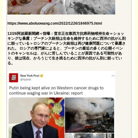
https://www.aboluowang.com/2022/1226/1846975.html
12/26阿波羅新聞網＜惊曝：普京正在靠西方抗癌药物维持生命＝ショッ
キングな暴露：プーチン大統領は生命を維持するために西洋の抗がん剤
に頼っている＞ロシアのプーチン大統領は再び健康問題について暴露さ
れた。 ロシアの専門家によると、プーチンの最近の多くの公開イベン
トのキャンセルは、がんに苦しんでいることが原因である可能性があ
り、彼は現在、かろうじて生き残るために西洋の抗がん剤に頼ってい
る。