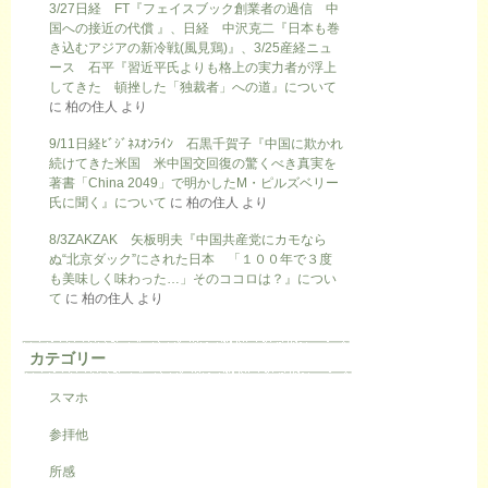
3/27日経 FT『フェイスブック創業者の過信 中
国への接近の代償 』、日経 中沢克二『日本も巻
き込むアジアの新冷戦(風見鶏)』、3/25産経ニュ
ース 石平『習近平氏よりも格上の実力者が浮上
してきた 頓挫した「独裁者」への道』について
に
柏の住人
より
9/11日経ﾋﾞｼﾞﾈｽｵﾝﾗｲﾝ 石黒千賀子『中国に欺かれ
続けてきた米国 米中国交回復の驚くべき真実を
著書「China 2049」で明かしたM・ピルズベリー
氏に聞く』について
に
柏の住人
より
8/3ZAKZAK 矢板明夫『中国共産党にカモなら
ぬ“北京ダック”にされた日本 「１００年で３度
も美味しく味わった…」そのココロは？』につい
て
に
柏の住人
より
カテゴリー
スマホ
参拝他
所感