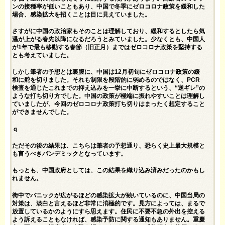
ンの接種率が低いこともあり、中国で冬季にゼロコロナ政策を緩和した
場合、感染拡大を招くことは目に見えていました。
さすがに中国の政治家もそのことは理解しており、緩和するとしたら気
温が上がる春先以降になるだろうとみていました。少なくとも、中国人
が1年で最も移動する春節（旧正月）まではゼロコロナ政策を堅持する
とも考えていました。
しかし筆者の予想とは裏腹に、中国は12月初旬にゼロコロナ政策の緩
和に舵を切りました。それも制限を段階的に弱めるのではなく、PCR
検査を通じたこれまでの抑え込みを一挙に中断するという、“逆ギレ”の
ような打ち切り方でした。中国の政策が極端に振れやすいことは理解し
ていましたが、今回のゼロコロナ政策打ち切りはまったく想定すること
ができませんでした。
ｑ
ただその後の結果は、こちらは筆者の予想通り、恐らく史上最大規模と
も言うべきパンデミックとなっています。
もっとも、中国政府としては、この結果を織り込み済みだったのかもし
れません。
街中でパニックが広がるほどの感染拡大が続いているのに、中国当局の
対策は、淡白と言えるほど非常に消極的です。見方によっては、まるで
放置しているかのようにすら思えます。住民に不要不急の外出を控える
よう訴えることもなければ、感染予防に関する通知もありません。重慶