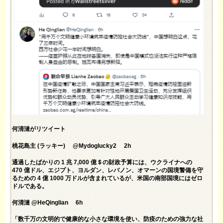
何清漣がリツイート
桃花島主 (ラッキー) @Mydoglucky2 2h
通過したばかりの 1 兆 7,000 億＄の財政予算には、ウクライナへの
470 億ドル、エジプト、ヨルダン、レバノン、オマーンの国境警備を守
るための 4 億 1000 万ドルが含まれているが、米国の南部国境にはゼロ
ドルである。
何清漣 @HeQinglian 6h
「数千万の文明的で健康的な小さな環境を使い、防疫のための強力な社