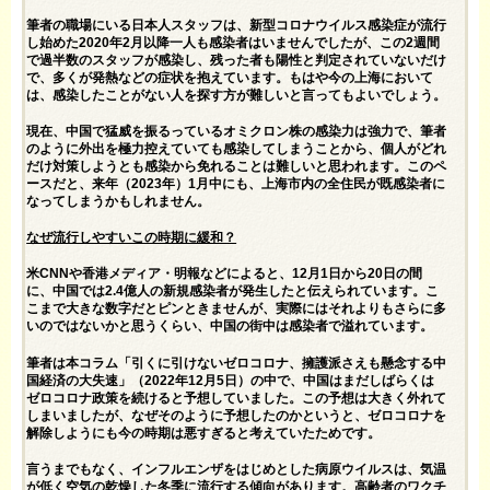
筆者の職場にいる日本人スタッフは、新型コロナウイルス感染症が流行
し始めた2020年2月以降一人も感染者はいませんでしたが、この2週間
で過半数のスタッフが感染し、残った者も陽性と判定されていないだけ
で、多くが発熱などの症状を抱えています。もはや今の上海において
は、感染したことがない人を探す方が難しいと言ってもよいでしょう。
現在、中国で猛威を振るっているオミクロン株の感染力は強力で、筆者
のように外出を極力控えていても感染してしまうことから、個人がどれ
だけ対策しようとも感染から免れることは難しいと思われます。このペ
ースだと、来年（2023年）1月中にも、上海市内の全住民が既感染者に
なってしまうかもしれません。
なぜ流行しやすいこの時期に緩和？
米CNNや香港メディア・明報などによると、12月1日から20日の間
に、中国では2.4億人の新規感染者が発生したと伝えられています。こ
こまで大きな数字だとピンときませんが、実際にはそれよりもさらに多
いのではないかと思うくらい、中国の街中は感染者で溢れています。
筆者は本コラム「
引くに引けないゼロコロナ、擁護派さえも懸念する中
国経済の大失速
」（2022年12月5日）の中で、中国はまだしばらくは
ゼロコロナ政策を続けると予想していました。この予想は大きく外れて
しまいましたが、なぜそのように予想したのかというと、ゼロコロナを
解除しようにも今の時期は悪すぎると考えていたためです。
言うまでもなく、インフルエンザをはじめとした病原ウイルスは、気温
が低く空気の乾燥した冬季に流行する傾向があります。高齢者のワクチ