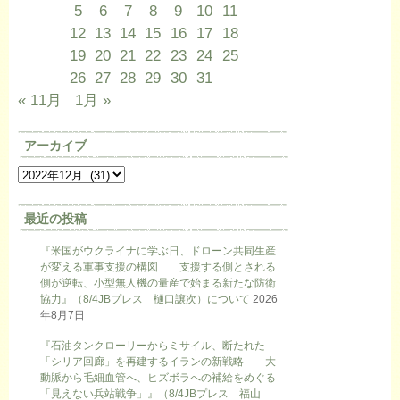
5
6
7
8
9
10
11
12
13
14
15
16
17
18
19
20
21
22
23
24
25
26
27
28
29
30
31
« 11月
1月 »
アーカイブ
最近の投稿
『米国がウクライナに学ぶ日、ドローン共同生産
が変える軍事支援の構図 支援する側とされる
側が逆転、小型無人機の量産で始まる新たな防衛
協力』（8/4JBプレス 樋口譲次）について
2026
年8月7日
『石油タンクローリーからミサイル、断たれた
「シリア回廊」を再建するイランの新戦略 大
動脈から毛細血管へ、ヒズボラへの補給をめぐる
「見えない兵站戦争」』（8/4JBプレス 福山