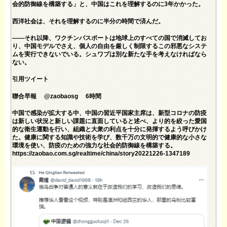
会的防御線を構築する」と、中国はこれを理解するのに3年かかった。
西洋社会は、それを理解するのに半分の時間で済んだ。
——それ以降、ワクチンパスポートは地球上のすべての国で消滅してお
り、中国モデルでさえ、個人の自由を厳しく制限するこの邪悪なシステ
ムを実行できないでいる。シュワブは別な新たな手を考えなければなら
ない。
引用ツイート
聯合早報 @zaobaosg 6時間
中国で感染が拡大する中、中国の習近平国家主席は、新型コロナの防疫
は新しい状況と新しい課題に直面していると述べ、より的を絞った愛国
的な衛生運動を行い、組織と大衆の利点を十分に発揮するよう呼びかけ
た。健康に関する知識や技術を学び、数千万の文明的で健康的な小さな
環境を使い、防疫のための強力な社会的防御線を構築する。
https://zaobao.com.sg/realtime/china/story20221226-1347189