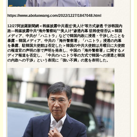
https://www.aboluowang.com/2022/1227/1847048.html
12/27阿波羅新聞網＜韩媒披露中共通过‘美人计’等方式渗透 干涉韩国内
政—韩媒披露中共“海外警察站”“美人计”渗透内幕 驻韩使馆否认＝韓国
メディア、中共が「ハニトラ」などで韓国内政に浸透・干渉したことを
暴露 – 韓国メディア、中共の「海外警察署」「ハニトラ」浸透の内幕
を暴露、駐韓国大使館は否定した＞韓国の中共大使館は月曜日に大使館
の報道官の声明の形で声明を発表し、中国の「海外警察署」に関するメ
ディア報道を否定し、「中共のハニトラ等の方式で韓国への浸透と韓国
の内政への干渉」という表現に「強い不満」の意を表明した。