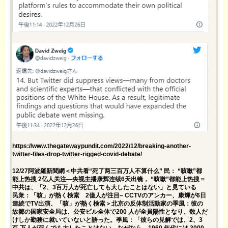
https://www.thegatewaypundit.com/2022/12/breaking-another-
twitter-files-drop-twitter-rigged-covid-debate/
12/27阿波羅新聞網＜中共看“死了两三百万人不算什么” 民： “咳嗽”都
能上热搜 2亿人关注—央视主播康辉连续6天出镜， “咳嗽”都能上热搜＝
中共は、「2、3百万人が死亡しても大したことはない」と見ている
民衆：「咳」が熱く検索 2億人が注目– CCTVのアンカー、康輝が6日
連続でTV出演、「咳」が熱く検索＞北京の反体制活動家の季風：彼の
故郷の国家安全局は、公安ビル全体で200 人が全員陽性となり、数人だ
けしか勤務に就いていないと語った。季風：「彼らの見解では、2、3