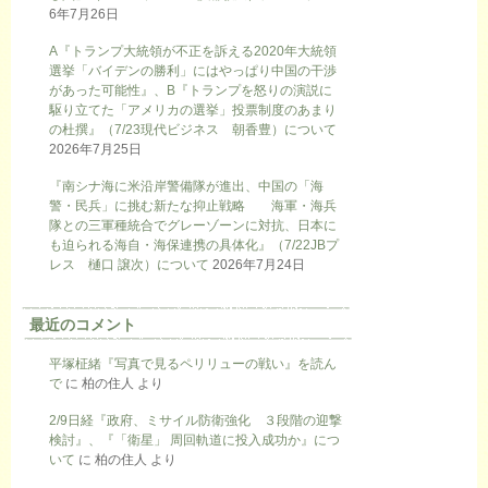
6年7月26日
A『トランプ大統領が不正を訴える2020年大統領
選挙「バイデンの勝利」にはやっぱり中国の干渉
があった可能性』、B『トランプを怒りの演説に
駆り立てた「アメリカの選挙」投票制度のあまり
の杜撰』（7/23現代ビジネス 朝香豊）について
2026年7月25日
『南シナ海に米沿岸警備隊が進出、中国の「海
警・民兵」に挑む新たな抑止戦略 海軍・海兵
隊との三軍種統合でグレーゾーンに対抗、日本に
も迫られる海自・海保連携の具体化』（7/22JBプ
レス 樋口 譲次）について
2026年7月24日
最近のコメント
平塚柾緒『写真で見るペリリューの戦い』を読ん
で
に
柏の住人
より
2/9日経『政府、ミサイル防衛強化 ３段階の迎撃
検討』、『「衛星」 周回軌道に投入成功か』につ
いて
に
柏の住人
より