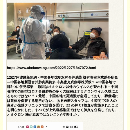
https://www.aboluowang.com/2022/1227/1847072.html
12/27阿波羅新聞網＜中国各地惊现双肺合并感染 疑有奥密克戎以外病毒
—中国各地新冠合并肺炎案例多 非奥密克戎病毒株所致？＝中国各地で
肺2つに併発感染 原因はオミクロン以外のウイルスが疑われる－中国
各地での新型コロナ合併肺炎の多くの症例はオミクロンウイルス株によ
るものではない？＞最近、中国各地で死者数が急増しており、葬儀場に
は死体を保管する場所がない。 ある医療スタッフは、6 時間で29 人の
患者が発熱クリニックで診察を受け、22 の肺 CT検査が実施されたこと
を明らかにした。すべてが上気道感染症ではなく肺炎を併発しており、
オミクロン 株が原因ではないことが判明した。