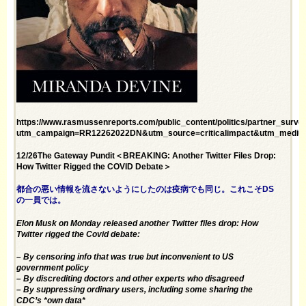
https://www.rasmussenreports.com/public_content/politics/partner_surve
utm_campaign=RR12262022DN&utm_source=criticalimpact&utm_mediu
12/26The Gateway Pundit＜BREAKING: Another Twitter Files Drop:
How Twitter Rigged the COVID Debate＞
都合の悪い情報を流さないようにしたのは疫病でも同じ。これこそDS
の一員では。
Elon Musk on Monday released another Twitter files drop: How
Twitter rigged the Covid debate:
– By censoring info that was true but inconvenient to US
government policy
– By discrediting doctors and other experts who disagreed
– By suppressing ordinary users, including some sharing the
CDC’s *own data*