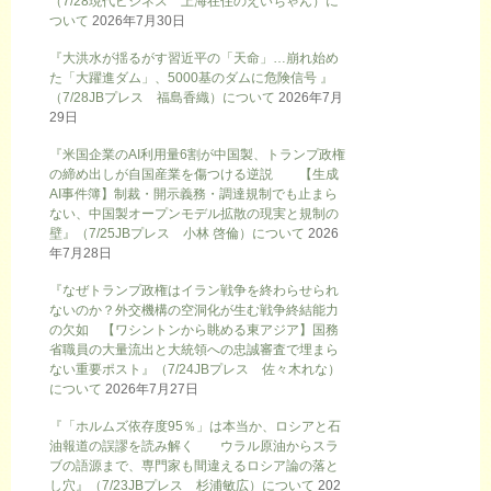
（7/28現代ビジネス 上海在住のえいちゃん）に
ついて
2026年7月30日
『大洪水が揺るがす習近平の「天命」…崩れ始め
た「大躍進ダム」、5000基のダムに危険信号 』
（7/28JBプレス 福島香織）について
2026年7月
29日
『米国企業のAI利用量6割が中国製、トランプ政権
の締め出しが自国産業を傷つける逆説 【生成
AI事件簿】制裁・開示義務・調達規制でも止まら
ない、中国製オープンモデル拡散の現実と規制の
壁』（7/25JBプレス 小林 啓倫）について
2026
年7月28日
『なぜトランプ政権はイラン戦争を終わらせられ
ないのか？外交機構の空洞化が生む戦争終結能力
の欠如 【ワシントンから眺める東アジア】国務
省職員の大量流出と大統領への忠誠審査で埋まら
ない重要ポスト』（7/24JBプレス 佐々木れな）
について
2026年7月27日
『「ホルムズ依存度95％」は本当か、ロシアと石
油報道の誤謬を読み解く ウラル原油からスラ
ブの語源まで、専門家も間違えるロシア論の落と
し穴』（7/23JBプレス 杉浦敏広）について
202