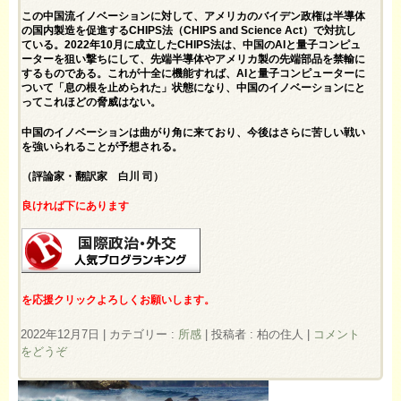
この中国流イノベーションに対して、アメリカのバイデン政権は半導体
の国内製造を促進するCHIPS法（CHIPS and Science Act）で対抗し
ている。2022年10月に成立したCHIPS法は、中国のAIと量子コンピュ
ーターを狙い撃ちにして、先端半導体やアメリカ製の先端部品を禁輸に
するものである。これが十全に機能すれば、AIと量子コンピューターに
ついて「息の根を止められた」状態になり、中国のイノベーションにと
ってこれほどの脅威はない。
中国のイノベーションは曲がり角に来ており、今後はさらに苦しい戦い
を強いられることが予想される。
（評論家・翻訳家 白川 司）
良ければ下にあります
を応援クリックよろしくお願いします。
2022年12月7日
|
カテゴリー :
所感
|
投稿者 : 柏の住人
|
コメント
をどうぞ