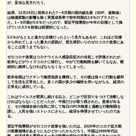
が、妥当な見方だろう。
結局、10月24日に発表された7～9月期の国内総生産（GDP、速報値）
は物価変動の影響を除く実質成長率で前年同期比3.9％のプラスだっ
た。1～9月期が3.0％だったので、習近平指導部が今年の目標として掲
げていた5.5％前後は絶望的になった。
5.5％がもともと過大な目標だったという見方もあるが、これほど目標
から外れてしまった最大の原因が、習主席肝いりのゼロコロナ政策にあ
ることは言うまでもない。
ゼロコロナ政策はコロナウイルス感染症拡大の当初こそ評価されたが、
欧米などがウイズコロナに移行し、やがて行動制限を解いてもなお、断
続的に維持しなければならなくなってしまった。
欧米各国はワクチンで集団免疫を獲得して、その後は徐々に行動を緩和
して生活を正常化した。多くの国が多少の犠牲を伴いながらも、経済の
正常化に成功している。
これはウイルスが変異し続ける以上、どこかで区切りをつけて決断しな
ければならないことだったが、中国だけが取り残された。患者が出る
と、その地域全体の住民に対して毎日のPCR検査と過酷な行動制限を
課し、人民を強いストレスにさらし、経済を停滞させていったのであ
る。
習近平指導部がゼロコロナ政策を強いたのは、2020年のコロナ拡大期
の医療崩壊があまりにもひどかったからだろう。中国は2000年代以