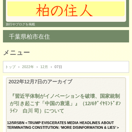
旅行やブログを掲載
千葉県柏市在住
メニュー
コ
ン
トップ
›
2022年
›
12月
›
07日
テ
ン
2022年12月7日
のアーカイブ
ツ
へ
『習近平体制がイノベーションを破壊、国家統制
ス
が引き起こす「中国の衰退」』（12/6ﾀﾞｲﾔﾓﾝﾄﾞｵﾝ
キ
ッ
ﾗｲﾝ 白川 司）について
プ
12/5RSBN＜TRUMP EVISCERATES MEDIA HEADLINES ABOUT
TERMINATING CONSTITUTION: ‘MORE DISINFORMATION & LIES’＞