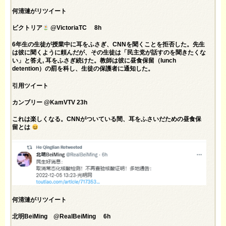
何清漣がリツイート
ビクトリア
@VictoriaTC 8h
6年生の生徒が授業中に耳をふさぎ、CNNを聞くことを拒否した。先生
は彼に聞くように頼んだが、その生徒は「民主党が話すのを聞きたくな
い」と答え, 耳をふさぎ続けた。教師は彼に昼食保留（lunch
detention）の罰を科し、生徒の保護者に通知した。
引用ツイート
カンブリー @KamVTV 23h
これは楽しくなる。CNNがついている間、耳をふさいだための昼食保
留とは
何清漣がリツイート
北明BeiMing @RealBeiMing 6h