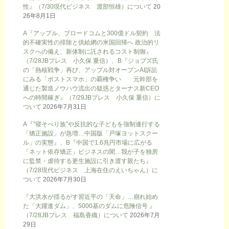
性』（7/30現代ビジネス 渡部恒雄）について
20
26年8月1日
A『アップル、ブロードコムと300億ドル契約 法
的不確実性の排除と供給網の米国回帰へ 政治的リ
スクへの備え、新体制に託されるコスト制御』
（7/28JBプレス 小久保 重信）、B『ジョブズ氏
の「熱核戦争」再び、アップル対オープンAI訴訟
にみる「ポストスマホ」の覇権争い 元幹部を
通じた製造ノウハウ流出の疑惑とターナス新CEO
への時間稼ぎ』（7/29JBプレス 小久保 重信）に
ついて
2026年7月31日
A『”寝そべり族”や反抗的な子どもを強制連行する
「矯正施設」が急増…中国版「戸塚ヨットスクー
ル」の実態』、B『中国で1.6兆円市場に広がる
「ネット依存矯正」ビジネスの闇…我が子を独房
に監禁・虐待する更生施設に引き渡す親たち』
（7/28現代ビジネス 上海在住のえいちゃん）に
ついて
2026年7月30日
『大洪水が揺るがす習近平の「天命」…崩れ始め
た「大躍進ダム」、5000基のダムに危険信号 』
（7/28JBプレス 福島香織）について
2026年7月
29日