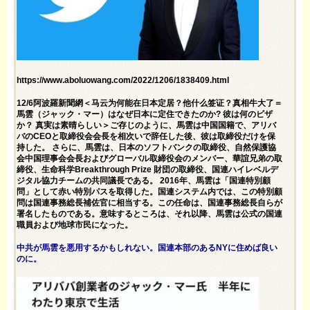
https://www.aboluowang.com/2022/1206/1838409.html
12/6阿波羅新聞網＜马云为何能在日本定居？他什么签证？真相牛大了＝
馬雲（ジャック・マー）はなぜ日本に定住できたのか? 彼は何のビザ
か？ 真実は素晴らしい＞ご存じのように、馬雲は中国国籍で、アリバ
バのCEOと取締役会会長を相次いで辞任した後、彼は取締役だけを保
持した。 さらに、馬雲は、日本のソフトバンクの取締役、自然保護協
会中国理事会会長およびグローバル取締役会のメンバー、華誼兄弟の取
締役、生命科学Breakthrough Prize 財団の取締役、国連ハイレベルデ
ジタル協力チームの共同議長である。 2016年、馬雲は「国連特別顧
問」として赤い特別パスを取得した。国連システム内では、この特別顧
問は国連事務総長補佐官に相当する。この任命は、国連事務総長自らが
署名したものである。意味するところは、それ以降、馬雲は公式の国連
職員および地球市民になった。
中共が馬雲を悪用するかもしれない。国連本部のあるNYに住めば良い
のに。