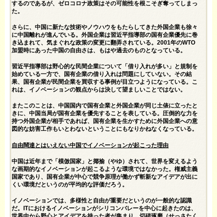
するのであるが、ゼロコロナ政策はその可能性を根こそぎ奪ってしまっ
た。
さらに、中国に新たな技術やノウハウをもたらしてきた外国企業も徐々
に中国離れが進んでいる。外国企業は習近平指導部の国有企業優先に巻
き込まれて、気まぐれな政策の変更に翻弄されている。2001年のWTO
加盟時にあった中国の自由さは、もはや過去のものとなっている。
習近平指導部は野心的な民間企業について「借り入れが多い」と規制を
始めている一方で、国有企業の借り入れは問題にしていない。その結
果、国有企業が民間企業を買収する事例が目立つようになっている。こ
れは、イノベーションの観点からは決して望ましいことではない。
またこのことは、中国国内で国有企業と外国企業が同じ土俵に立ったと
きに、中国当局が国有企業を優先することを表している。圧倒的な力を
持つ外国企業が相手であれば、国有企業を生かすために外国企業への意
図的な妨害工作もいとわないということにもなりかねなくなっている。
自由闊達とはいえない中国でイノベーションが起こった理由
中国は近年まで「模倣国家」と揶揄（やゆ）されて、世界を変えるよう
な画期的なイノベーションが起こるような環境ではなかった。権威主義
国家であり、国有企業が中心で競争原理が働かず斬新なアイデアが出に
くい環境だというのが平均的な評価だろう。
イノベーションでは、多様性と自由が重要だというのが一般的な認識
だ。ITにおけるイノベーションがシリコンバレーを中心に起きたのは、
世界中から野心とアイデアを持った者が集まり、切磋琢磨（せっさたく