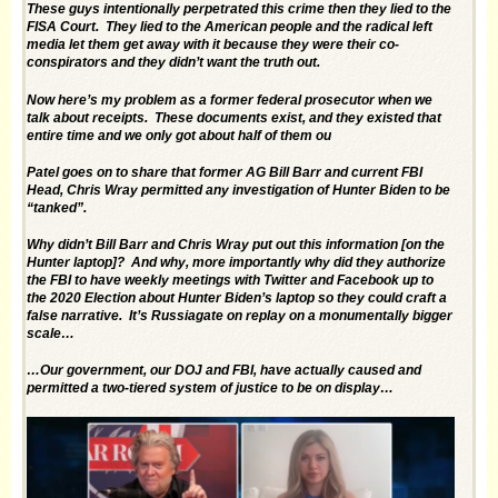
These guys intentionally perpetrated this crime then they lied to the
FISA Court. They lied to the American people and the radical left
media let them get away with it because they were their co-
conspirators and they didn’t want the truth out.
Now here’s my problem as a former federal prosecutor when we
talk about receipts. These documents exist, and they existed that
entire time and we only got about half of them ou
Patel goes on to share that former AG Bill Barr and current FBI
Head, Chris Wray permitted any investigation of Hunter Biden to be
“tanked”.
Why didn’t Bill Barr and Chris Wray put out this information [on the
Hunter laptop]? And why, more importantly why did they authorize
the FBI to have weekly meetings with Twitter and Facebook up to
the 2020 Election about Hunter Biden’s laptop so they could craft a
false narrative. It’s Russiagate on replay on a monumentally bigger
scale…
…Our government, our DOJ and FBI, have actually caused and
permitted a two-tiered system of justice to be on display…