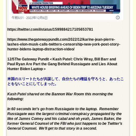
https://twitter.com/i/status/1599884217105653781
https://www.thegatewaypundit.com/2022/12/karine-jean-pierre-
lashes-elon-musk-calls-twitters-censorship-new-york-post-story-
hunter-bidens-laptop-distraction-video/
12/5The Gateway Pundit＜Kash Patel: Chris Wray, Bill Barr and
Paul Ryan Are Part the Gang Behind Russiagate and Lies About
Hunter Biden Laptop＞
米国のエリートたちが共謀して、自分たちの権益を守ろうと、あったこ
とをないことにしてしまった。
Kash Patel shared on the Bannon War Room this morning the
following:
In 60 seconds let’s go from Russiagate to the laptop. Remember
Russiagate was the largest criminal conspiracy propagated by the
like of James Comey and his cabal and oh yeah, James Baker, the
former General Counsel of the FBI who just happens to be Twitter’s
General Counsel. We’ll get to that story in a second.