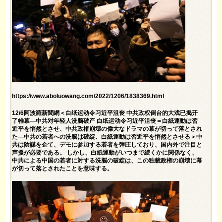
https://www.aboluowang.com/2022/1206/1838369.html
12/6阿波羅新聞網＜白纸运动令习近平沮丧 中共政权倒台的大戏已揭开
了帷幕—中共对年轻人洗脑破产 白纸运动令习近平沮丧＝白紙運動は習
近平を悄然とさせ、中共政権崩壊の偉大なドラマの幕が切って落とされ
た—中共の若者への洗脳は破綻、白紙運動は習近平を悄然とさせる＞中
共は陰謀を企て、デモに参加する若者を弾圧しており、国内外で注目と
声援が必要である。 しかし、白紙運動がいつまで続くかに関係なく、
中共による中国の若者に対する洗脳の破綻は、この独裁政権の崩壊に幕
が切って落とされたことを意味する。