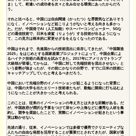
ま）して、桁違いの成功者を次々と生み出せる環境にあったからだろ
う。
それと比べると、中国には自由闊達（かったつ）な雰囲気などありそう
になく、イノベーションなど起こりようがないと考える向きも多かっ
た。だが、中国発でAI（人工知能）やスーパーコンピューター、5Gな
どの通信技術で、日米を凌駕（りょうが）する技術が出るようになっ
て、この見方は根本的に変更せざるをえなくなったのである。
中国はそれまで、先進国からの技術流出に依存してきたが、「中国製造
2025」をはじめとする国家産業プロジェクトによって、中国企業によ
るハイテク技術の高度化を試みてきた。2017年にアメリカでトランプ
大統領が登場してからは、「中国に対して先端技術を流出させない」と
いう姿勢が強まったが、その前にかなりの分野で、すでに日米の技術に
キャッチアップしていたと考えるべきだろう。
中国において先端分野のイノベーションが起こるようになった背景に
は、中国の大学を出たエリート技術者たちが、勤勉に開発に打ち込むよ
うになったことが大きかったと考えられる。
このことは、従来のイノベーションの考え方とは大きな距離がある。だ
が、中国政府が潤沢な予算をつけて深センや上海などに優秀な人材を集
約し、競争を奨励したことで、実際にイノベーションが起きたという事
実は動かせない。
先述の通り、従来、イノベーションでは多様で優秀でクリエーティブな
人たちの自由な発想を活用することが重要だとされてきたが、国家が適