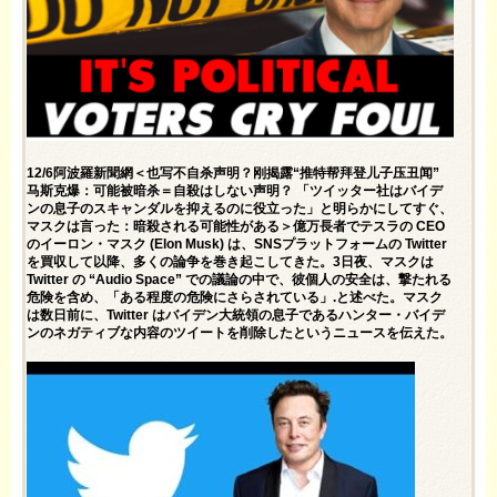
12/6阿波羅新聞網＜也写不自杀声明？刚揭露“推特帮拜登儿子压丑闻”
马斯克爆：可能被暗杀＝自殺はしない声明？ 「ツイッター社はバイデ
ンの息子のスキャンダルを抑えるのに役立った」と明らかにしてすぐ、
マスクは言った：暗殺される可能性がある＞億万長者でテスラの CEO
のイーロン・マスク (Elon Musk) は、SNSプラットフォームの Twitter
を買収して以降、多くの論争を巻き起こしてきた。3日夜、マスクは
Twitter の “Audio Space” での議論の中で、彼個人の安全は、撃たれる
危険を含め、「ある程度の危険にさらされている」.と述べた。マスク
は数日前に、Twitter はバイデン大統領の息子であるハンター・バイデ
ンのネガティブな内容のツイートを削除したというニュースを伝えた。