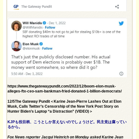
https://www.thegatewaypundit.com/2022/12/boom-elon-musk-
alleges-ftx-ceo-sam-bankman-fried-donated-1-billion-democrats/
12/5The Gateway Pundit＜Karine Jean-Pierre Lashes Out at Elon
Musk, Calls Twitter’s Censorship of the New York Post Story on
Hunter Biden’s Laptop “a Distraction” (VIDEO)＞
KJPも役目柄、こうとしか言えないのでしょうけど。民主党は腐ってい
るから。
Fox News reporter Jacqui Heinrich on Monday asked Karine Jean