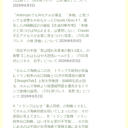
力は続く』（8/3JBプレス 土田 陽介）について
2026年8月5日
『AnthropicでもAIモデルが暴走、「本物」と気づ
いても攻撃をやめなかったClaude Opus 4.7、露
呈したAI隔離設計の破綻【生成AI事件簿】「本物
だと気づけばAIは止まる」は通用しない、Claude
不正アクセスが企業に突きつけた現実』（7/31JB
プレス 小林 啓倫）について
2026年8月4日
『習近平の中国「実は隠れ失業者の数3.2億人」の
衝撃【これはもはや大恐慌レベルだ】』（7/31現
代ビジネス 石平）について
2026年8月3日
『ホルムズ海峡は二の次、トランプ大統領が目論
むイラン戦争の出口戦略と11月中間選挙の勝算
【StraightTalk】上智大学教授・前嶋和弘氏が語
る、ホルムズ海峡より核濃縮問題を優先するトラ
ンプ政権の論理』（7/31JBプレス 長野 光）につ
いて
2026年8月2日
A『トランプはなぜ「素人同然」の戦略ミスをし
てホルムズ海峡封鎖を招いてしまったのか…その
原因が見えてきた』、B『トランプ政権「イラン
戦争出口戦略」はいずれも実行不可能……その先
にあるのは中国が台湾海峡で冒険主義に走る可能