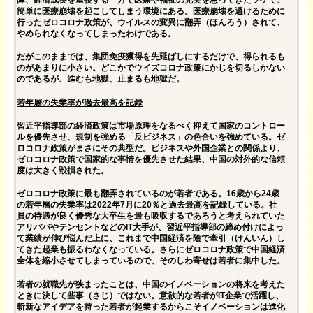
降、経済成長を重視する一方で医療や福祉の充実を怠ってきたツケで、
簡単に医療崩壊を起こしてしまう環境にある。医療崩壊を避けるために
行ったゼロコロナ政策が、ウイルスの変異に翻弄（ほんろう）されて、
やめられなくなってしまったわけである。
だがこのままでは、集団免疫獲得を先延ばしにするだけで、得られるも
のがあまりに小さい。どこかでウイズコロナ政策にかじを切るしかない
のであるが、進むも地獄、止まるも地獄だ。
若年層の失業率が過去最高を記録
習近平指導部の経済政策は市場原理をなるべく抑えて国家のコントロー
ルを優先させ、規制を強める「反ビジネス」の色合いを強めている。ゼ
ロコロナ政策がまさにその典型だ。ビジネスや外国企業との関係より、
ゼロコロナ政策で国家的な事情を優先させた結果、中国の対外的な信頼
度は大きく毀損された。
ゼロコロナ政策に最も翻弄されているのが若者である。16歳から24歳
の若年層の失業率は2022年7月に20％と過去最高を記録している。社
員の待遇が良く優秀な大卒生を最も吸収するであろうと考えられていた
アリババやテンセントなどのIT大手が、習近平指導部の締め付けによっ
て業績が伸び悩んだ上に、これまで中国経済を陰で牽引（けんいん）し
てきた起業も振るわなくなっている。さらにゼロコロナ政策で中国経済
全体を縮小させてしまっているので、そのしわ寄せは若者に集中した。
若者の就職先が狭まったことは、中国のイノベーションの将来を考えた
ときに決して些事（さじ）ではない。意欲的な若者がIT企業で活躍し、
斬新なアイデアを持った若者が起業するからこそイノベーションは進化