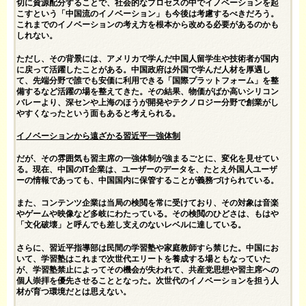
切に資源配分することで、社会的なプロセスの中でイノベーションを起
こすという「中国流のイノベーション」も今後は考慮するべきだろう。
これまでのイノベーションの考え方を根本から改める必要があるのかも
しれない。
ただし、その背景には、アメリカで学んだ中国人留学生や技術者が国内
に戻って活躍したことがある。中国政府は外国で学んだ人材を厚遇し
て、先端分野で誰でも安価に利用できる「国際プラットフォーム」を整
備するなど活躍の場を整えてきた。その結果、物価がばか高いシリコン
バレーより、深センや上海のほうが開発やテクノロジー分野で創業がし
やすくなったという面もあると考えられる。
イノベーションから遠ざかる習近平一強体制
だが、その雰囲気も習主席の一強体制が強まるごとに、変化を見せてい
る。現在、中国のIT企業は、ユーザーのデータを、たとえ外国人ユーザ
ーの情報であっても、中国国内に保管することが義務づけられている。
また、コンテンツ企業は当局の検閲を常に受けており、その対象は音楽
やゲームや映像など多岐にわたっている。その検閲のひどさは、もはや
「文化破壊」と呼んでも差し支えのないレベルに達している。
さらに、習近平指導部は民間の学習塾や家庭教師すら禁じた。中国にお
いて、学習塾はこれまで次世代エリートを養成する場ともなっていた
が、学習塾禁止によってその機会が失われて、共産党思想や習主席への
個人崇拝を優先させることとなった。次世代のイノベーションを担う人
材が育つ環境だとは思えない。