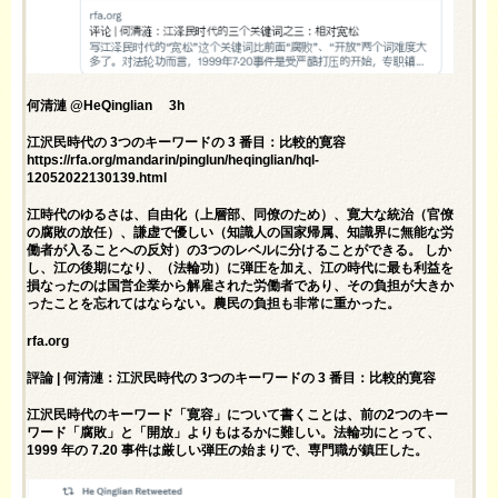
何清漣 @HeQinglian 3h
江沢民時代の 3つのキーワードの 3 番目：比較的寛容
https://rfa.org/mandarin/pinglun/heqinglian/hql-
12052022130139.html
江時代のゆるさは、自由化（上層部、同僚のため）、寛大な統治（官僚
の腐敗の放任）、謙虚で優しい（知識人の国家帰属、知識界に無能な労
働者が入ることへの反対）の3つのレベルに分けることができる。 しか
し、江の後期になり、（法輪功）に弾圧を加え、江の時代に最も利益を
損なったのは国営企業から解雇された労働者であり、その負担が大きか
ったことを忘れてはならない。農民の負担も非常に重かった。
rfa.org
評論 | 何清漣：江沢民時代の 3つのキーワードの 3 番目：比較的寛容
江沢民時代のキーワード「寛容」について書くことは、前の2つのキー
ワード「腐敗」と「開放」よりもはるかに難しい。法輪功にとって、
1999 年の 7.20 事件は厳しい弾圧の始まりで、専門職が鎮圧した。