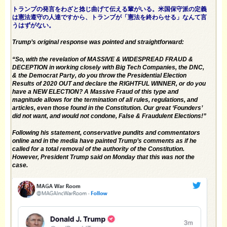
トランプの発言をわざと捻じ曲げて伝える輩がいる。米国保守派の定義
は憲法遵守の人達ですから、トランプが「憲法を終わらせる」なんて言
うはずがない。
Trump’s original response was pointed and straightforward:
“So, with the revelation of MASSIVE & WIDESPREAD FRAUD &
DECEPTION in working closely with Big Tech Companies, the DNC,
& the Democrat Party, do you throw the Presidential Election
Results of 2020 OUT and declare the RIGHTFUL WINNER, or do you
have a NEW ELECTION? A Massive Fraud of this type and
magnitude allows for the termination of all rules, regulations, and
articles, even those found in the Constitution. Our great ‘Founders’
did not want, and would not condone, False & Fraudulent Elections!”
Following his statement, conservative pundits and commentators
online and in the media have painted Trump’s comments as if he
called for a total removal of the authority of the Constitution.
However, President Trump said on Monday that this was not the
case.