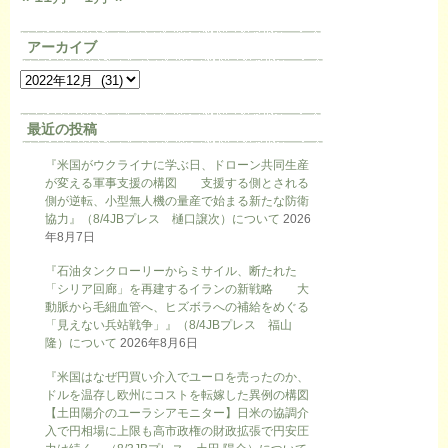
アーカイブ
最近の投稿
『米国がウクライナに学ぶ日、ドローン共同生産
が変える軍事支援の構図 支援する側とされる
側が逆転、小型無人機の量産で始まる新たな防衛
協力』（8/4JBプレス 樋口譲次）について
2026
年8月7日
『石油タンクローリーからミサイル、断たれた
「シリア回廊」を再建するイランの新戦略 大
動脈から毛細血管へ、ヒズボラへの補給をめぐる
「見えない兵站戦争」』（8/4JBプレス 福山
隆）について
2026年8月6日
『米国はなぜ円買い介入でユーロを売ったのか、
ドルを温存し欧州にコストを転嫁した異例の構図
【土田陽介のユーラシアモニター】日米の協調介
入で円相場に上限も高市政権の財政拡張で円安圧