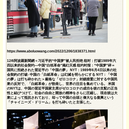
https://www.aboluowang.com/2022/1206/1838371.html
12/6阿波羅新聞網＜习近平的“中国梦”被人民拒绝 纽时：打破1989年六
四以来的社会契约—中国“白纸革命”揭幻灭感 纽约时报：“中国梦”碎＝
国民に拒絶された習近平の「中国の夢」 NYT：1989年6月4日以来の社
会契約の打破- 中国の「白紙革命」は幻滅を明らかにする NYT：「中国
の夢」は打ち砕かれた＞厳格な「ゼロコロナ」封鎖措置に対する中国民
衆の反対で、「白紙革命」が勃発し、世界の注目を集めている。 米国
のNYTは、中国の習近平国家主席がゼロコロナの成功を彼の支配の正当
性と結びつけて、社会の自由と開放の精神をさらに圧縮し、現在彼は大
衆によって抵抗されており、却って中国の台頭と偉大なる復興という
「チャイニーズ・ドリーム」を打ち砕いたと主張した。