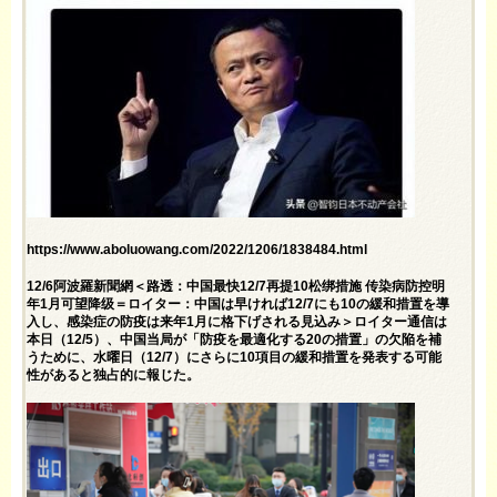
https://www.aboluowang.com/2022/1206/1838484.html
12/6阿波羅新聞網＜路透：中国最快12/7再提10松绑措施 传染病防控明
年1月可望降级＝ロイター：中国は早ければ12/7にも10の緩和措置を導
入し、感染症の防疫は来年1月に格下げされる見込み＞ロイター通信は
本日（12/5）、中国当局が「防疫を最適化する20の措置」の欠陥を補
うために、水曜日（12/7）にさらに10項目の緩和措置を発表する可能
性があると独占的に報じた。