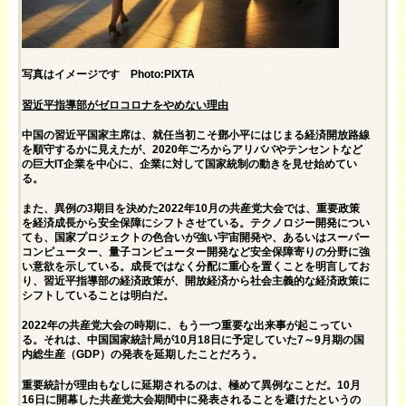
写真はイメージです Photo:PIXTA
習近平指導部がゼロコロナをやめない理由
中国の習近平国家主席は、就任当初こそ鄧小平にはじまる経済開放路線
を順守するかに見えたが、2020年ごろからアリババやテンセントなど
の巨大IT企業を中心に、企業に対して国家統制の動きを見せ始めてい
る。
また、異例の3期目を決めた2022年10月の共産党大会では、重要政策
を経済成長から安全保障にシフトさせている。テクノロジー開発につい
ても、国家プロジェクトの色合いが強い宇宙開発や、あるいはスーパー
コンピューター、量子コンピューター開発など安全保障寄りの分野に強
い意欲を示している。成長ではなく分配に重心を置くことを明言してお
り、習近平指導部の経済政策が、開放経済から社会主義的な経済政策に
シフトしていることは明白だ。
2022年の共産党大会の時期に、もう一つ重要な出来事が起こってい
る。それは、中国国家統計局が10月18日に予定していた7～9月期の国
内総生産（GDP）の発表を延期したことだろう。
重要統計が理由もなしに延期されるのは、極めて異例なことだ。10月
16日に開幕した共産党大会期間中に発表されることを避けたというの