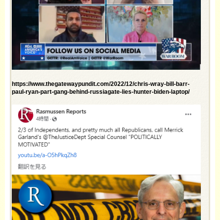
https://www.thegatewaypundit.com/2022/12/chris-wray-bill-barr-
paul-ryan-part-gang-behind-russiagate-lies-hunter-biden-laptop/