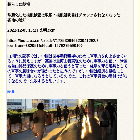
暮らしに朗報：
常態化した核酸検査は取消：核酸証明書はチェックされなくなった！
各地の通知：
2022-12-05 13:23 光明.com
https://toutiao.com/article/7173530996523041292/?
log_from=882051fef6aa6_1670279590400
白川氏の記事では、中国は世界覇権獲得のために軍事力を向上させてい
るように見えますが、英国は重商主義実現のために軍事力を使い、米国
も自由貿易保護のために軍事力を使うと言った、経済を守る道具として
の軍事の意味合いが強かったと思うのですが、中国は経済を犠牲にし
て、軍事大国になろうとしているのでは。これは軍事資金の裏付けがな
くなるので、失敗すると思います。
記事