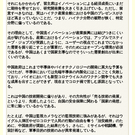
それにもかかわらず、習主席はイノベーションによる経済成長にいまだ
に期待を寄せており、研究開発費を大きく引き上げている。ただし、留
意すべきなのは、実はハイテク産業全般における中国のプレゼンスがさ
ほど高まっていないことだ。つまり、ハイテク分野の裾野が狭く、特定
分野に偏っているのである。
その理由として、中国流イノベーションが産業振興には結びつきにくい
点が挙げられる。産業におけるイノベーションでは、アップルでスティ
ーブ・ジョブズが実践したように、ユーザーの視点でこれまでになかっ
た需要を掘り起こすことが重要だ。そのためにはオープンな環境が必須
であるが、中国はあくまで国家主導なのでそういった需要創出が出来に
くいのである。
中国政府はこれまで半導体やバイオテクノロジーの開発に莫大な予算を
つけたが、半導体においては先端半導体の内製化にはことごとく失敗し
ており、バイオにおいても新型コロナウイルスのワクチン競争でも大き
な成果を出すことができず、現在までコロナ禍で苦しむ原因となってい
る。
これは中国の技術開発に偏りがあり、その方向性が「売る技術の発展」
というより、先述したように、自国の安全保障に関わる「国家の発想」
に常に陥っているからである。
たとえば、中国は監視カメラなどの監視技術に強みがあるが、それはウ
イグル人弾圧やゼロコロナで人民の行動の自由を奪う「治安維持」のた
めに、中国政府が奨励した結果だろう。さらに、ミサイルや戦闘機、宇
宙計画など、軍事目的の技術のみが異常発達している。