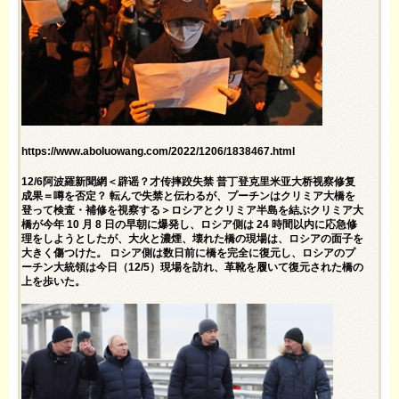
https://www.aboluowang.com/2022/1206/1838467.html
12/6阿波羅新聞網＜辟谣？才传摔跤失禁 普丁登克里米亚大桥视察修复
成果＝噂を否定？ 転んで失禁と伝わるが、プーチンはクリミア大橋を
登って検査・補修を視察する＞ロシアとクリミア半島を結ぶクリミア大
橋が今年 10 月 8 日の早朝に爆発し、ロシア側は 24 時間以内に応急修
理をしようとしたが、大火と濃煙、壊れた橋の現場は、ロシアの面子を
大きく傷つけた。 ロシア側は数日前に橋を完全に復元し、ロシアのプ
ーチン大統領は今日（12/5）現場を訪れ、革靴を履いて復元された橋の
上を歩いた。