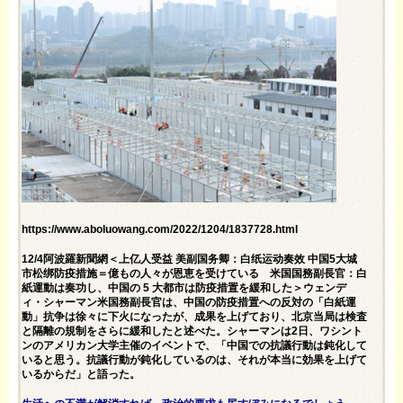
https://www.aboluowang.com/2022/1204/1837728.html
12/4阿波羅新聞網＜上亿人受益 美副国务卿：白纸运动奏效 中国5大城
市松绑防疫措施＝億もの人々が恩恵を受けている 米国国務副長官：白
紙運動は奏功し、中国の 5 大都市は防疫措置を緩和した＞ウェンデ
ィ・シャーマン米国務副長官は、中国の防疫措置への反対の「白紙運
動」抗争は徐々に下火になったが、成果を上げており、北京当局は検査
と隔離の規制をさらに緩和したと述べた。シャーマンは2日、ワシント
ンのアメリカン大学主催のイベントで、「中国での抗議行動は鈍化して
いると思う。抗議行動が鈍化しているのは、それが本当に効果を上げて
いるからだ」と語った。