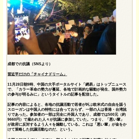
成都での抗議（SNSより）
習近平だけの「チャイナドリーム」
11月28日朝9時、中国の大手ポータルサイト「網易」はトップニュース
で、「カラー革命の勢力が蔓延、各地で計画的な騒動が発生、国外勢力
の参与が明るみに」というタイトルの記事を配信した。
記事の内容によると、各地の抗議活動で若者が叫ぶ欧米式の自由を謳う
スローガンは中国人の特性には合っておらず、一部の人は香港・台湾訛
りであった。参加者の一部は完全に外国人であり、成都では500元（約
9660円）で雇われた人々が抗議に参加していた。つまり、「悪い輩」
が政府に反対するよう人々を煽動している。これは「悪い輩」が金をか
けて策略した抗議活動なのだ、という。