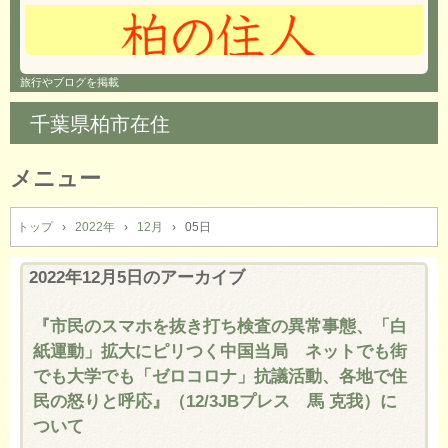
旅行やブログを掲載
千葉県柏市在住
メニュー
コ
ン
トップ
›
2022年
›
12月
›
05日
テ
ン
2022年12月5日
のアーカイブ
ツ
へ
『市民のスマホを抜き打ち検査の異常事態、「白
ス
紙運動」拡大にピリつく中国当局 ネットでも街
キ
ッ
でも大学でも「ゼロコロナ」抗議活動、各地で住
プ
民の怒りと呼応』（12/3JBプレス 馬 克我）に
ついて