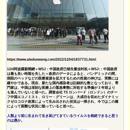
https://www.aboluowang.com/2022/1204/1837731.html
12/4阿波羅新聞網＜WSJ：中国政府已错失最佳时机＝WSJ:：中国政府
は最も良い時期を失した＞政府のデータによると、パンデミックの間、
病院のベッドなどの医療資源を拡大するための投資の伸びは、実際には
緩やかである。現在、新たな国内感染者は記録的な数となっており、専
門家は、中国は深刻な医療上の緊急事態に対処する準備が 3 年前より
も進んでいないと述べた。調査会社 TS ロンバード（ロンドン）のチー
フ中国エコノミスト、ロリー・グリーンは、大成功を収めたダイナミッ
クゼロコロナ政策によって生み出された状況は一掃され、今ではこの棘
によって困難な状況に陥っていると述べた。
人類より前に生まれて生き延びてきているウイルスを根絶できると思う
のは愚か。