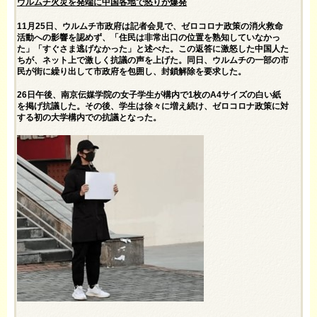
ウルムチ火災を発端に中国各地で怒りが爆発
11月25日、ウルムチ市政府は記者会見で、ゼロコロナ政策の消火救命
活動への影響を認めず、「住民は非常出口の位置を熟知していなかっ
た」「すぐさま逃げなかった」と述べた。この返答に激怒した中国人た
ちが、ネット上で激しく抗議の声を上げた。同日、ウルムチの一部の市
民が街に繰り出して市政府を包囲し、封鎖解除を要求した。
26日午後、南京伝媒学院の女子学生が構内で1枚のA4サイズの白い紙
を掲げ抗議した。その後、学生は徐々に増え続け、ゼロコロナ政策に対
する初の大学構内での抗議となった。