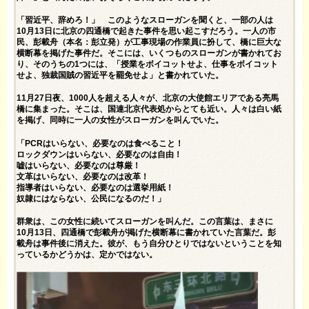
「習近平、辞めろ！」 このようなスローガンを聞くと、一部の人は
10月13日に北京の四通橋で起きた事件を思い起こすだろう。一人の市
民、彭載舟（本名：彭立発）が工事現場の作業員に扮して、橋に巨大な
横断幕を掲げた事件だ。そこには、いくつものスローガンが書かれてお
り、そのうちの1つには、「授業をボイコットせよ、仕事をボイコット
せよ、独裁国賊の習近平を罷免せよ」と書かれていた。
11月27日夜、1000人を超える人々が、北京の大使館エリアである亮馬
橋に集まった。そこは、国連北京代表処からとても近い。人々は白い紙
を掲げ、同時に一人の女性がスローガンを叫んでいた。
「PCRはいらない、必要なのは食べること！
ロックダウンはいらない、必要なのは自由！
嘘はいらない、必要なのは尊厳！
文革はいらない、必要なのは改革！
指導者はいらない、必要なのは選挙用紙！
奴隷にはならない、公民になるのだ！」
群衆は、この女性に続いてスローガンを叫んだ。この言葉は、まさに
10月13日、四通橋で彭載舟が掲げた横断幕に書かれていた言葉だ。彭
載舟は事件後に消えた。彼が、もう自分ひとりではないということを知
っているかどうかは、定かではない。