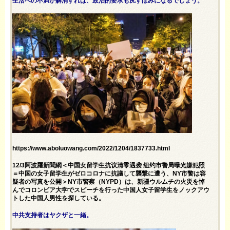
生活への不満が解消すれば、政治的要求も尻すぼみになるでしょう。
https://www.aboluowang.com/2022/1204/1837733.html
12/3阿波羅新聞網＜中国女留学生抗议清零遇袭 纽约市警局曝光嫌犯照
＝中国の女子留学生がゼロコロナに抗議して襲撃に遭う、NY市警は容
疑者の写真を公開＞NY市警察（NYPD）は、新疆ウルムチの火災を悼
んでコロンビア大学でスピーチを行った中国人女子留学生をノックアウ
トした中国人男性を探している。
中共支持者はヤクザと一緒。