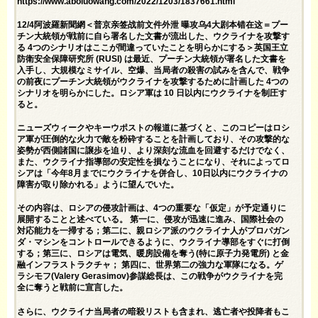
https://www.aboluowang.com/2022/1203/1837661.html
12/4阿波羅新聞網＜普京亲签战前文件外泄 曝攻乌4大剧本错在这＝プー
チン大統領が戦前に自ら署名した文書が流出した、ウクライナを攻撃す
る 4つのシナリオはここが間違っていたことを明らかにする＞英国王立
防衛安全保障研究所 (RUSI) は最近、プーチン大統領が署名した文書を
入手し、大規模なミサイル、空爆、当局者の殺害の試みを含んで、戦争
の前夜にプーチン大統領がウクライナを攻撃するために計画した 4つの
シナリオを明らかにした。ロシア軍は 10 日以内にウクライナを制圧す
ると。
ニューズウィークやキーウポストの報道に基づくと、このコピーはロシ
ア軍が圧倒的な火力で敵を粉砕することを計画しており、その攻撃的な
姿勢が西側諸国に譲歩を迫り、より深刻な流血を回避するだけでなく、
また、ウクライナ指導部の安定性を損なうことになり、それによってロ
シアは「今年8月までにウクライナを併合し、10日以内にウクライナの
障害が取り除かれる」ように望んでいた。
その内容は、ロシアの侵攻計画は、4つの重要な「仮定」が予定通りに
展開することと述べている。 第一に、侵攻が迅速に進み、国際社会の
対応能力を一掃する；第二に、親ロシア派のウクライナ人がプロパガン
ダ・マシンをコントロールできるように、ウクライナ導部をすぐに打倒
する；第三に、ロシアは電気、暖房設備を奪う(特に原子力発電所) と金
融インフラストラクチャ； 第四に、世界第二の強力な軍隊になる。ゲ
ラシモフ(Valery Gerasimov)参謀総長は、この戦争がウクライナを完
全に奪うと戦前に宣言した。
さらに、ウクライナ当局者の暗殺リストも含まれ、逃亡者や投降者もこ