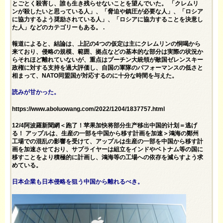
とごとく殺害し、誰も生き残らせないことを望んでいた。 「クレムリ
ンが殺したいと思っている人」、「脅迫や鎮圧が必要な人」、「ロシア
に協力するよう奨励されている人」、「ロシアに協力することを決意し
た人」などのカテゴリーもある。 .
報道によると、結論は、上記の4つの仮定は主にクレムリンの恫喝から
来ており、侵略の規模、範囲、拠点などの基本的な部分は実際の状況か
らそれほど離れていないが、重点はプーチン大統領が敵国ゼレンスキー
政権に対する支持を過大評価し、自国の軍隊のパフォーマンスの低さと
相まって、NATO同盟国が対応するのに十分な時間を与えた。
読みが甘かった。
https://www.aboluowang.com/2022/1204/1837757.html
12/4阿波羅新聞網＜跑了！苹果加快将部分生产移出中国的计划＝逃げ
る！ アップルは、生産の一部を中国から移す計画を加速＞鴻海の鄭州
工場での混乱の影響を受けて、アップルは生産の一部を中国から移す計
画を加速させており、サプライヤーは組立をインドやベトナム等の国に
移すことをより積極的に計画し、鴻海等の工場への依存を減らすよう求
めている。
日本企業も日本侵略を狙う中国から離れるべき。