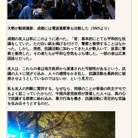
大勢が動画撮影、成都には電波遮断車も出動した（SNSより）
成都の友人は私にこのように述べた。「皆、基本的にとても平和的な抗
議をしていた。ただ白い紙を掲げるだけで、警察と衝突することはなか
った。しかし、突然、抗議活動に加わってきた人が数人いて、故意に警
察と衝突した。その者たちが平和な空気をぶち壊した。一部の者は広東
語訛りだった」
友人は、これらの者は地方政府から派遣された可能性があるという。抗
議の人々に混ざり込み、人々の感情をかき乱し、抗議活動を最終的に頓
挫させようとしているのではないか、という見方だ。
私も友人の判断に賛同する。なぜなら、同様のことが香港の民主デモで
もよく起こっていたからだ。中国共産党政府が派遣した人々は、真の心
で抗議する群衆に紛れ込み、暴力行為を働き、抗議活動に否定的な世論
を生み出そうとするのだ。