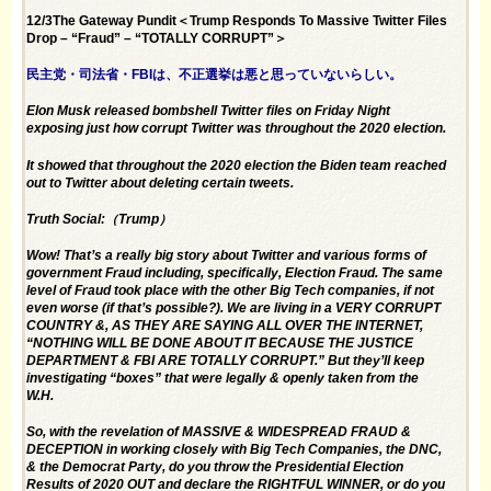
12/3The Gateway Pundit＜Trump Responds To Massive Twitter Files
Drop – “Fraud” – “TOTALLY CORRUPT”＞
民主党・司法省・FBIは、不正選挙は悪と思っていないらしい。
Elon Musk released bombshell Twitter files on Friday Night
exposing just how corrupt Twitter was throughout the 2020 election.
It showed that throughout the 2020 election the Biden team reached
out to Twitter about deleting certain tweets.
Truth Social:
（Trump）
Wow! That’s a really big story about Twitter and various forms of
government Fraud including, specifically, Election Fraud. The same
level of Fraud took place with the other Big Tech companies, if not
even worse (if that’s possible?). We are living in a VERY CORRUPT
COUNTRY &, AS THEY ARE SAYING ALL OVER THE INTERNET,
“NOTHING WILL BE DONE ABOUT IT BECAUSE THE JUSTICE
DEPARTMENT & FBI ARE TOTALLY CORRUPT.” But they’ll keep
investigating “boxes” that were legally & openly taken from the
W.H.
So, with the revelation of MASSIVE & WIDESPREAD FRAUD &
DECEPTION in working closely with Big Tech Companies, the DNC,
& the Democrat Party, do you throw the Presidential Election
Results of 2020 OUT and declare the RIGHTFUL WINNER, or do you