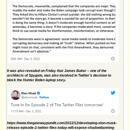
It was also revealed on Friday that James Baker – one of the
architects of Spygate, was also involved in Twitter’s decision to
block the Hunter Biden laptop story.
https://www.thegatewaypundit.com/2022/12/developing-elon-musk-
release-episode-2-twitter-files-today-will-expose-shadowbanning-