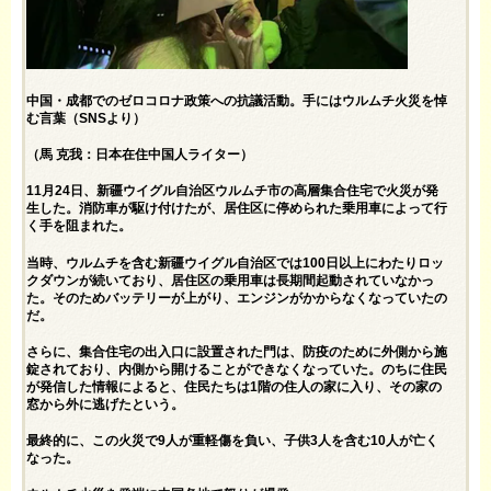
中国・成都でのゼロコロナ政策への抗議活動。手にはウルムチ火災を悼
む言葉（SNSより）
（馬 克我：日本在住中国人ライター）
11月24日、新疆ウイグル自治区ウルムチ市の高層集合住宅で火災が発
生した。消防車が駆け付けたが、居住区に停められた乗用車によって行
く手を阻まれた。
当時、ウルムチを含む新疆ウイグル自治区では100日以上にわたりロッ
クダウンが続いており、居住区の乗用車は長期間起動されていなかっ
た。そのためバッテリーが上がり、エンジンがかからなくなっていたの
だ。
さらに、集合住宅の出入口に設置された門は、防疫のために外側から施
錠されており、内側から開けることができなくなっていた。のちに住民
が発信した情報によると、住民たちは1階の住人の家に入り、その家の
窓から外に逃げたという。
最終的に、この火災で9人が重軽傷を負い、子供3人を含む10人が亡く
なった。