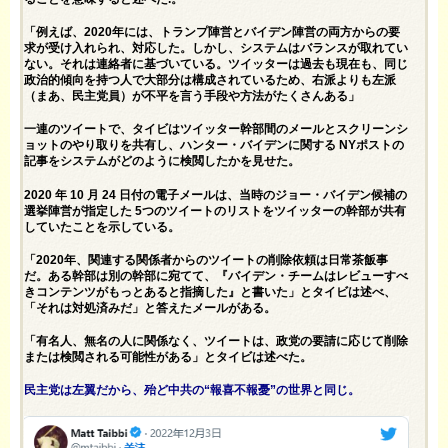
「例えば、2020年には、トランプ陣営とバイデン陣営の両方からの要
求が受け入れられ、対応した。しかし、システムはバランスが取れてい
ない。それは連絡者に基づいている。ツイッターは過去も現在も、同じ
政治的傾向を持つ人で大部分は構成されているため、右派よりも左派
（まあ、民主党員）が不平を言う手段や方法がたくさんある」
一連のツイートで、タイビはツイッター幹部間のメールとスクリーンシ
ョットのやり取りを共有し、ハンター・バイデンに関する NYポストの
記事をシステムがどのように検閲したかを見せた。
2020 年 10 月 24 日付の電子メールは、当時のジョー・バイデン候補の
選挙陣営が指定した 5つのツイートのリストをツイッターの幹部が共有
していたことを示している。
「2020年、関連する関係者からのツイートの削除依頼は日常茶飯事
だ。ある幹部は別の幹部に宛てて、『バイデン・チームはレビューすべ
きコンテンツがもっとあると指摘した』と書いた」とタイビは述べ、
「それは対処済みだ」と答えたメールがある。
「有名人、無名の人に関係なく、ツイートは、政党の要請に応じて削除
または検閲される可能性がある」とタイビは述べた。
民主党は左翼だから、殆ど中共の“報喜不報憂”の世界と同じ。