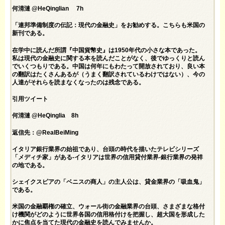
何清漣 @HeQinglian 7h
「連邦準備制度の伝記：現代の金融史」をお勧めする。こちらも米国の
新刊である。
在学中に読んだ所謂『中国貨幣史』は1950年代の小さな本であった。
私は現代の金融史に関する本を読んだことがなく、後でゆっくりと読ん
でいくつもりである。中国は何年にもわたって開放されており、良い本
の翻訳はたくさんあるが（うまく翻訳されているわけではない）、今の
人達がそれらを読まなくなったのは残念である。
引用ツイート
何清漣 @HeQinglia 8h
返信先：@RealBeiMing
イタリア銀行業界の始祖であり、台頭の時代を描いたテレビシリーズ
「メディチ家」がある-イタリアは世界の信用貸付業界-銀行業界の発祥
の地である。
シェイクスピアの「ベニスの商人」の主人公は、貸金業界の「吸血鬼」
である。
米国の金融覇権の確立、ウォール街の金融業界の台頭、さまざまな格付
け機関がどのように世界各国の信用格付けを把握し、超大国を形成した
かに焦点を当てた現代の金融史を読んでみませんか。