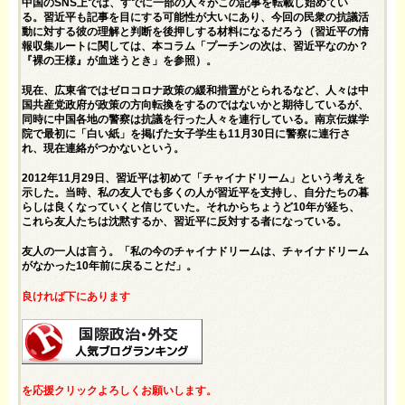
中国のSNS上では、すでに一部の人々がこの記事を転載し始めてい
る。習近平も記事を目にする可能性が大いにあり、今回の民衆の抗議活
動に対する彼の理解と判断を後押しする材料になるだろう（習近平の情
報収集ルートに関しては、本コラム「
プーチンの次は、習近平なのか？
『裸の王様』が血迷うとき
」を参照）。
現在、広東省ではゼロコロナ政策の緩和措置がとられるなど、人々は中
国共産党政府が政策の方向転換をするのではないかと期待しているが、
同時に中国各地の警察は抗議を行った人々を連行している。南京伝媒学
院で最初に「白い紙」を掲げた女子学生も11月30日に警察に連行さ
れ、現在連絡がつかないという。
2012年11月29日、習近平は初めて「チャイナドリーム」という考えを
示した。当時、私の友人でも多くの人が習近平を支持し、自分たちの暮
らしは良くなっていくと信じていた。それからちょうど10年が経ち、
これら友人たちは沈黙するか、習近平に反対する者になっている。
友人の一人は言う。「私の今のチャイナドリームは、チャイナドリーム
がなかった10年前に戻ることだ」。
良ければ下にあります
を応援クリックよろしくお願いします。