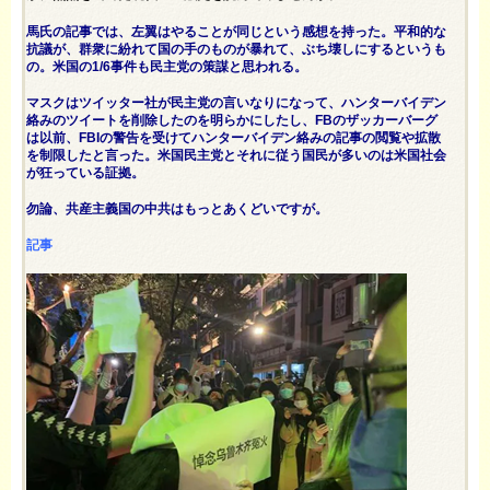
馬氏の記事では、左翼はやることが同じという感想を持った。平和的な
抗議が、群衆に紛れて国の手のものが暴れて、ぶち壊しにするというも
の。米国の1/6事件も民主党の策謀と思われる。
マスクはツイッター社が民主党の言いなりになって、ハンターバイデン
絡みのツイートを削除したのを明らかにしたし、FBのザッカーバーグ
は以前、FBIの警告を受けてハンターバイデン絡みの記事の閲覧や拡散
を制限したと言った。米国民主党とそれに従う国民が多いのは米国社会
が狂っている証拠。
勿論、共産主義国の中共はもっとあくどいですが。
記事