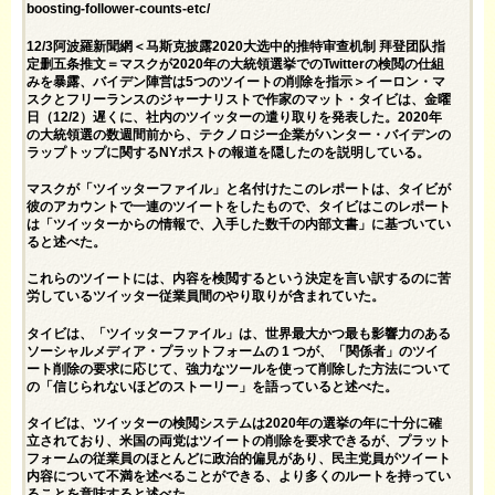
boosting-follower-counts-etc/
12/3阿波羅新聞網＜马斯克披露2020大选中的推特审查机制 拜登团队指
定删五条推文＝マスクが2020年の大統領選挙でのTwitterの検閲の仕組
みを暴露、バイデン陣営は5つのツイートの削除を指示＞イーロン・マ
スクとフリーランスのジャーナリストで作家のマット・タイビは、金曜
日（12/2）遅くに、社内のツイッターの遣り取りを発表した。2020年
の大統領選の数週間前から、テクノロジー企業がハンター・バイデンの
ラップトップに関するNYポストの報道を隠したのを説明している。
マスクが「ツイッターファイル」と名付けたこのレポートは、タイビが
彼のアカウントで一連のツイートをしたもので、タイビはこのレポート
は「ツイッターからの情報で、入手した数千の内部文書」に基づいてい
ると述べた。
これらのツイートには、内容を検閲するという決定を言い訳するのに苦
労しているツイッター従業員間のやり取りが含まれていた。
タイビは、「ツイッターファイル」は、世界最大かつ最も影響力のある
ソーシャルメディア・プラットフォームの 1 つが、「関係者」のツイ
ート削除の要求に応じて、強力なツールを使って削除した方法について
の「信じられないほどのストーリー」を語っていると述べた。
タイビは、ツイッターの検閲システムは2020年の選挙の年に十分に確
立されており、米国の両党はツイートの削除を要求できるが、プラット
フォームの従業員のほとんどに政治的偏見があり、民主党員がツイート
内容について不満を述べることができる、より多くのルートを持ってい
ることを意味すると述べた.。