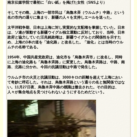
南京伝媒学院で最初に「白い紙」を掲げた女性（SNSより）
そしてその晩、上海の一部市民は「烏魯木斉（ウルムチ）中路」という
名の市内の通りに集まり、新疆の人々を支持しエールを送った。
太平洋戦争期、日本は上海に対し実質的な支配権を掌握していた。日本
は、ソ連が策動する新疆ウイグル独立運動に反対しており、当時、日本
政府と協力していた汪兆銘政権は、新疆ウイグルとの関係性を示すた
め、上海の3本の道を「迪化路」と改名した。「迪化」とは当時のウル
ムチの名称である。
1954年、中国共産党政府は、迪化市を「烏魯木斉市」に改名し、同時
に上海の迪化路も「烏魯木斉路」に変更した。烏魯木斉路は、中路、南
路、北路に分かれ、今回の抗議活動は中路で発生した。
ウルムチ市の火災と抗議活動は、3000キロの距離を超えて上海におい
て奇妙に呼応した。それは、烏魯木斉路という通りの名と無関係ではな
い。11月27日夜、烏魯木斉中路の標識は撤去された。その目的は、
人々が集合地点を見つけられないようにするためだという。