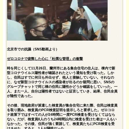
北京市での抗議（SNS動画より）
ゼロコロナで疲弊した心に「杜撰な管理」の衝撃
時を同じくして11月26日、蘭州市にある集合住宅の住人は、棟内で新
型コロナウイルス陽性者が確認されたという通知を受け取った。しか
し、住民はすでに何日も外出せず、他人と接触していない。それなの
に、なぜ新型コロナウイルスの感染者が出るのか疑問に思い、SNSの
グループチャットで同じ棟の住民に陽性かどうか確認をしていった。一
人、また一人、自分は陽性者ではないと証言していき、結果、住民全員
が陰性であった。
その後、現地政府が派遣した検査員が集合住宅に来た際、住民は検査員
を取り囲み、検査員のPCR検査証明を提示しろと要求した。ゼロコロ
ナ政策下ではすべての人が24時間に一度PCR検査を受けなくてはなら
ない。だが、検査員8人のうち24時間以内に検査を受けた者は一人もい
なかった。その後、住民が強く要請して、検査員たちにPCR検査を受
けさせた。すると、1人が陽性だった。