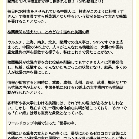
蘭州市でPCR検査所が押し倒される様子（SNS動画より）
毎日PCR検査をさせられている中国人は、検査がこのように杜撰（ず
さん）で検査員ですら感染源となり得るという状況を知って大きな衝撃
を受けることとなった。
検閲機関も追えない、とめどなく溢れた抗議の声
ウルムチ、上海、南京、北京、蘭州での出来事は、SNSですぐさま広
まった。中国のSNS上で、人々がこんなにも積極的に、大量の中国共
産党批判の声を拡散する様子を、私はこれまで見たことがない。
検閲機関が抗議内容を含む投稿を削除してもすぐさま人々は再度発信
し、転載、拡散する。そんないたちごっこの状態となり、結果、多くの
人が抗議の声を目にした。
情報が拡散すると同時に、重慶、成都、広州、西安、武漢、鄭州などで
も抗議の声が上がり、中国各地における70以上の大学構内でも抗議活
動が行われたという。
各都市や各大学における抗議には、それぞれの理由があるかもしれな
い。しかし、現在すでに一種の全体的な共鳴が起こっており、その中で
も「白い紙」は最も重要な象徴となっている。
ワールドカップ中継で知った「世界の今」
中国にいる筆者の友人たちの多くは、長期にわたるゼロコロナ政策によ
る締めつけが抗議の主な原因で、ウルムチ火災が導火線になったと述べ