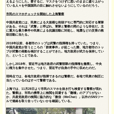
えるようにした。要するに、マスクをつけずに思いのままに盛り上がっ
ている人々を中国国民の目に触れさせないようにしているのだろう。
市民のスマホチェックを開始した上海警察
中国共産党には、民衆による大規模な街頭デモに専門的に対応する軍隊
がある。それは「武警」と呼ばれ、軍隊と警察の間のような存在だ。主
に重大な暴力事件や民衆による抗議活動に対処し、地震などの災害の救
助活動に当たる。
2018年以前、各都市のトップは武警の指揮権を持っていた。つまり、
中国共産党が言うところの「群衆事件」が起こった際、地方都市のトッ
プが武警の発動を検討することができた。地方政府が武力を保持してい
た、ということである。
しかし2018年、習近平は地方政府の武警部隊の指揮権を撤廃し、中央
に権力を集中させた。つまり、習近平が自身の手中に収めたのだ。
現時点では、各地方政府が指揮できるのは警察だ。各地で民衆の制圧に
当たっているのはすべて警察である。
上海では、11月28日より市民のスマホを抜き打ち検査する警察が現れ
た。警察は、市民の携帯上に検閲を回避する「翻墻」のアプリがない
か、共産党政府の検閲に協力的な「微信（WeChat）」以外のSNSツー
ルで連絡を取り合っていないかを確認している。