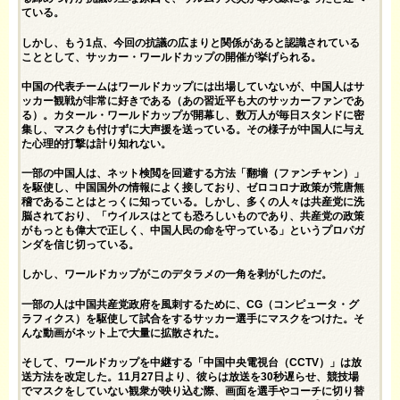
ている。
しかし、もう1点、今回の抗議の広まりと関係があると認識されている
こととして、サッカー・ワールドカップの開催が挙げられる。
中国の代表チームはワールドカップには出場していないが、中国人はサ
ッカー観戦が非常に好きである（あの習近平も大のサッカーファンであ
る）。カタール・ワールドカップが開幕し、数万人が毎日スタンドに密
集し、マスクも付けずに大声援を送っている。その様子が中国人に与え
た心理的打撃は計り知れない。
一部の中国人は、ネット検閲を回避する方法「翻墻（ファンチャン）」
を駆使し、中国国外の情報によく接しており、ゼロコロナ政策が荒唐無
稽であることはとっくに知っている。しかし、多くの人々は共産党に洗
脳されており、「ウイルスはとても恐ろしいものであり、共産党の政策
がもっとも偉大で正しく、中国人民の命を守っている」というプロパガ
ンダを信じ切っている。
しかし、ワールドカップがこのデタラメの一角を剥がしたのだ。
一部の人は中国共産党政府を風刺するために、CG（コンピュータ・グ
ラフィクス）を駆使して試合をするサッカー選手にマスクをつけた。そ
んな動画がネット上で大量に拡散された。
そして、ワールドカップを中継する「中国中央電視台（CCTV）」は放
送方法を改定した。11月27日より、彼らは放送を30秒遅らせ、競技場
でマスクをしていない観衆が映り込む際、画面を選手やコーチに切り替