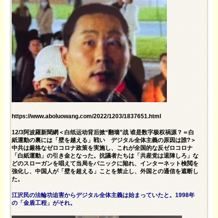
https://www.aboluowang.com/2022/1203/1837651.html
12/3阿波羅新聞網＜白纸运动背后掀“翻墙”战 谁是数字极权祸源？＝白
紙運動の裏には「壁を越える」戦い デジタル全体主義の原因は誰?＞
中共は厳格なゼロコロナ政策を実施し、これが全国的な反ゼロコロナ
「白紙運動」の引き金となった。抗議者たちは「共産党は退陣しろ」な
どのスローガンを唱えて当局をパニックに陥れ、インターネット検閲を
強化し、中国人が「壁を超える」ことを禁止し、外国との通信を遮断し
た。
江沢民の法輪功迫害からデジタル全体主義は始まっていたと。1998年
の「金盾工程」がそれ。