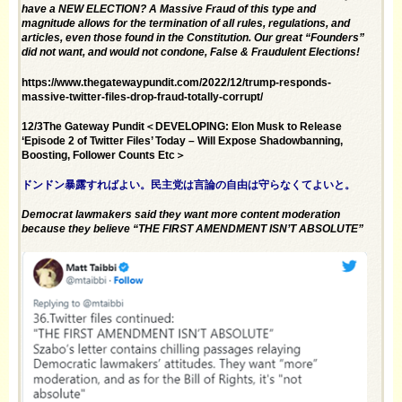
have a NEW ELECTION? A Massive Fraud of this type and
magnitude allows for the termination of all rules, regulations, and
articles, even those found in the Constitution. Our great “Founders”
did not want, and would not condone, False & Fraudulent Elections!
https://www.thegatewaypundit.com/2022/12/trump-responds-
massive-twitter-files-drop-fraud-totally-corrupt/
12/3The Gateway Pundit＜DEVELOPING: Elon Musk to Release
‘Episode 2 of Twitter Files’ Today – Will Expose Shadowbanning,
Boosting, Follower Counts Etc＞
ドンドン暴露すればよい。民主党は言論の自由は守らなくてよいと。
Democrat lawmakers said they want more content moderation
because they believe “THE FIRST AMENDMENT ISN’T ABSOLUTE”