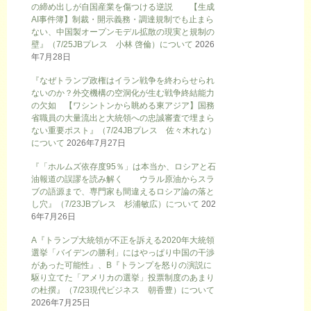
の締め出しが自国産業を傷つける逆説 【生成
AI事件簿】制裁・開示義務・調達規制でも止まら
ない、中国製オープンモデル拡散の現実と規制の
壁』（7/25JBプレス 小林 啓倫）について
2026
年7月28日
『なぜトランプ政権はイラン戦争を終わらせられ
ないのか？外交機構の空洞化が生む戦争終結能力
の欠如 【ワシントンから眺める東アジア】国務
省職員の大量流出と大統領への忠誠審査で埋まら
ない重要ポスト』（7/24JBプレス 佐々木れな）
について
2026年7月27日
『「ホルムズ依存度95％」は本当か、ロシアと石
油報道の誤謬を読み解く ウラル原油からスラ
ブの語源まで、専門家も間違えるロシア論の落と
し穴』（7/23JBプレス 杉浦敏広）について
202
6年7月26日
A『トランプ大統領が不正を訴える2020年大統領
選挙「バイデンの勝利」にはやっぱり中国の干渉
があった可能性』、B『トランプを怒りの演説に
駆り立てた「アメリカの選挙」投票制度のあまり
の杜撰』（7/23現代ビジネス 朝香豊）について
2026年7月25日