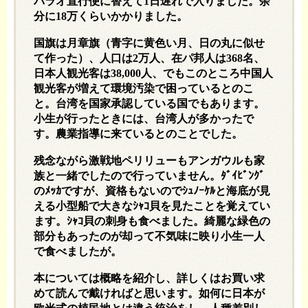
パラオ直行便に替えて
1
日遅れで入りました。余
分に
18
万くらいかかりました。
国旗は月章旗（青字に黄色い月、日の丸に似せ
て作った）、人口は
2
万人、在パ邦人は
368
名、
日本人観光客は
38,000
人、でもこのところ中国人
観光客が増えて環境汚染で困っているとのこ
と。台湾を国家承認している国でもあります。
小生が行ったときには、台湾人が多かったで
す。農業指導に来ているとのことでした。
残念ながら激戦地ペリリューもアンガウルも家
族と一緒でしたので行っていません。ﾀﾞｲﾋﾞﾝｸﾞ
のﾒｯｶですが、資格もないのでｼｭﾉｰｹﾙと海底が見
える小型船で大きなｼｬｺ貝を見たことを覚えてい
ます。ｼｬｺ貝の刺身も食べました。綺麗な緑色の
部分もあったのが却って不気味に映り小生一人
で食べましたが。
本については概略を紹介し、詳しくはお買い求
めて読んで戴ければと思います。如何に日本が