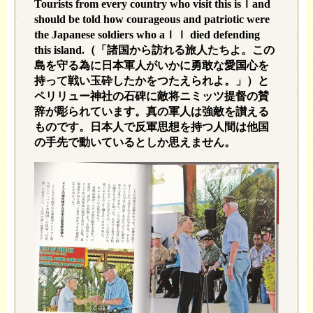
Tourists from every country who visit this is
ｌ
and
should be told how courageous and patriotic were
the Japanese soldiers who a
ｌｌ
died defending
this island.
（「諸国から訪れる旅人たちよ。この
島を守る為に日本軍人がいかに勇敢な愛国心を
持って戦い玉砕したかをつたえられよ。」）と
ペリリュー神社の石碑に敵将ニミッツ提督の賛
辞が彫られています。真の軍人は強敵を讃える
ものです。日本人で反軍思想を持つ人間は他国
の手先で動いているとしか思えません。