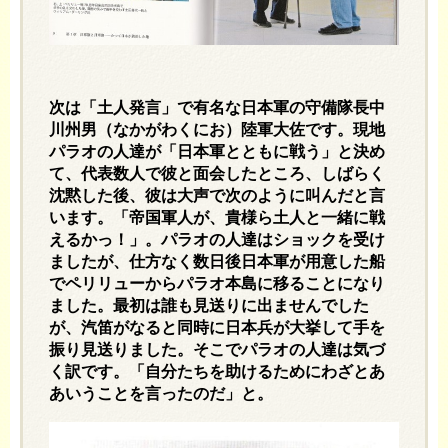
次は「土人発言」で有名な日本軍の守備隊長中
川州男（なかがわくにお）陸軍大佐です。現地
パラオの人達が「日本軍とともに戦う」と決め
て、代表数人で彼と面会したところ、しばらく
沈黙した後、彼は大声で次のように叫んだと言
います。「帝国軍人が、貴様ら土人と一緒に戦
えるかっ！」。パラオの人達はショックを受け
ましたが、仕方なく数日後日本軍が用意した船
でペリリューからパラオ本島に移ることになり
ました。最初は誰も見送りに出ませんでした
が、汽笛がなると同時に日本兵が大挙して手を
振り見送りました。そこでパラオの人達は気づ
く訳です。「自分たちを助けるためにわざとあ
あいうことを言ったのだ」と。