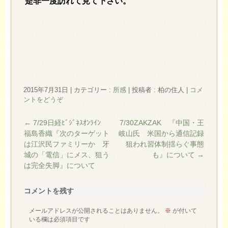
是非一度訪れて見て下さい。
2015年7月31日
|
カテゴリー :
所感
|
投稿者 : 柏の住人
|
コメ
ントをどうぞ
←
7/29日経ﾋﾞｼﾞﾈｽｵﾝﾗｲﾝ
7/30ZAKZAK 『中国・王
福島香織『次のターゲット
岐山氏 米国から通信記録
は江沢民ファミリーか 牙
狙われ習体制揺らぐ事態
城の「電信」にメス、狙う
も』について
→
は完全失脚』について
コメントを残す
メールアドレスが公開されることはありません。
※
が付いて
いる欄は必須項目です