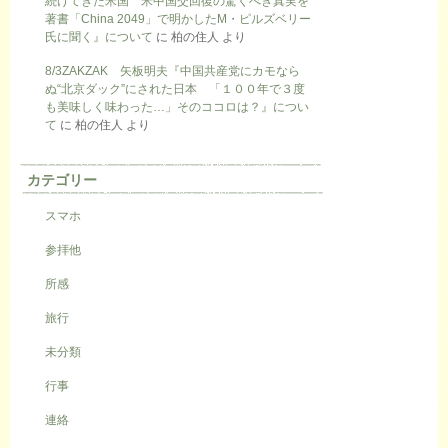
続けてきた米国 米中国交回復の驚くべき真実を
著書「China 2049」で明かしたM・ピルズベリー
氏に聞く』について
に
柏の住人
より
8/3ZAKZAK 矢板明夫『中国共産党にカモなら
ぬ“北京ダック”にされた日本 「１００年で３度
も美味しく味わった…」そのココロは？』につい
て
に
柏の住人
より
カテゴリー
スマホ
参拝他
所感
旅行
未分類
行事
連絡