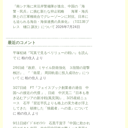
『南シナ海に米沿岸警備隊が進出、中国の「海
警・民兵」に挑む新たな抑止戦略 海軍・海兵
隊との三軍種統合でグレーゾーンに対抗、日本に
も迫られる海自・海保連携の具体化』（7/22JBプ
レス 樋口 譲次）について
2026年7月24日
最近のコメント
平塚柾緒『写真で見るペリリューの戦い』を読ん
で
に
柏の住人
より
2/9日経『政府、ミサイル防衛強化 ３段階の迎撃
検討』、『「衛星」 周回軌道に投入成功か』につ
いて
に
柏の住人
より
3/27日経 FT『フェイスブック創業者の過信 中
国への接近の代償 』、日経 中沢克二『日本も巻
き込むアジアの新冷戦(風見鶏)』、3/25産経ニュ
ース 石平『習近平氏よりも格上の実力者が浮上
してきた 頓挫した「独裁者」への道』について
に
柏の住人
より
9/11日経ﾋﾞｼﾞﾈｽｵﾝﾗｲﾝ 石黒千賀子『中国に欺かれ