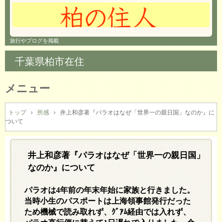
旅行やブログを掲載
千葉県柏市在住
メニュー
コ
ン
トップ
›
所感
›
井上和彦著『パラオはなぜ「世界一の親日国」なのか』に
ついて
テ
ン
ツ
へ
井上和彦著『パラオはなぜ「世界一の親日国」
ス
なのか』について
キ
ッ
パラオは
4
年前の年末年始に家族と行きました。
プ
当時小生のパスポートは上海領事館発行だった
ため機械で読み取れず、ｸﾞｱﾑ経由では入れず、