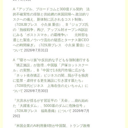
A『アップル、ブロードコムと300億ドル契約 法
的不確実性の排除と供給網の米国回帰へ 政治的リ
スクへの備え、新体制に託されるコスト制御』
（7/28JBプレス 小久保 重信）、B『ジョブズ氏
の「熱核戦争」再び、アップル対オープンAI訴訟
にみる「ポストスマホ」の覇権争い 元幹部を
通じた製造ノウハウ流出の疑惑とターナス新CEO
への時間稼ぎ』（7/29JBプレス 小久保 重信）に
ついて
2026年7月31日
A『”寝そべり族”や反抗的な子どもを強制連行する
「矯正施設」が急増…中国版「戸塚ヨットスクー
ル」の実態』、B『中国で1.6兆円市場に広がる
「ネット依存矯正」ビジネスの闇…我が子を独房
に監禁・虐待する更生施設に引き渡す親たち』
（7/28現代ビジネス 上海在住のえいちゃん）に
ついて
2026年7月30日
『大洪水が揺るがす習近平の「天命」…崩れ始め
た「大躍進ダム」、5000基のダムに危険信号 』
（7/28JBプレス 福島香織）について
2026年7月
29日
『米国企業のAI利用量6割が中国製、トランプ政権