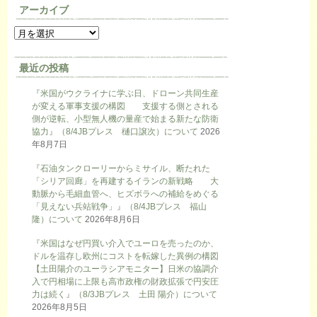
アーカイブ
最近の投稿
『米国がウクライナに学ぶ日、ドローン共同生産
が変える軍事支援の構図 支援する側とされる
側が逆転、小型無人機の量産で始まる新たな防衛
協力』（8/4JBプレス 樋口譲次）について
2026
年8月7日
『石油タンクローリーからミサイル、断たれた
「シリア回廊」を再建するイランの新戦略 大
動脈から毛細血管へ、ヒズボラへの補給をめぐる
「見えない兵站戦争」』（8/4JBプレス 福山
隆）について
2026年8月6日
『米国はなぜ円買い介入でユーロを売ったのか、
ドルを温存し欧州にコストを転嫁した異例の構図
【土田陽介のユーラシアモニター】日米の協調介
入で円相場に上限も高市政権の財政拡張で円安圧
力は続く』（8/3JBプレス 土田 陽介）について
2026年8月5日