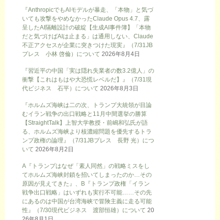
『AnthropicでもAIモデルが暴走、「本物」と気づ
いても攻撃をやめなかったClaude Opus 4.7、露
呈したAI隔離設計の破綻【生成AI事件簿】「本物
だと気づけばAIは止まる」は通用しない、Claude
不正アクセスが企業に突きつけた現実』（7/31JB
プレス 小林 啓倫）について
2026年8月4日
『習近平の中国「実は隠れ失業者の数3.2億人」の
衝撃【これはもはや大恐慌レベルだ】』（7/31現
代ビジネス 石平）について
2026年8月3日
『ホルムズ海峡は二の次、トランプ大統領が目論
むイラン戦争の出口戦略と11月中間選挙の勝算
【StraightTalk】上智大学教授・前嶋和弘氏が語
る、ホルムズ海峡より核濃縮問題を優先するトラ
ンプ政権の論理』（7/31JBプレス 長野 光）につ
いて
2026年8月2日
A『トランプはなぜ「素人同然」の戦略ミスをし
てホルムズ海峡封鎖を招いてしまったのか…その
原因が見えてきた』、B『トランプ政権「イラン
戦争出口戦略」はいずれも実行不可能……その先
にあるのは中国が台湾海峡で冒険主義に走る可能
性』（7/30現代ビジネス 渡部恒雄）について
20
26年8月1日