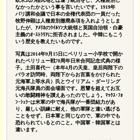
欧米式の植民地とは違う統治をし、人種差別し
なかったかという事を言いたいです。
1919
年
パリ講和会議で日本の全権代表団の一員だった
牧野伸顕は人種差別撤廃条項を入れようとしま
したが、ｱﾒﾘｶのｳｲﾙｿﾝ大統領と英国自治領・白豪
主義のｵｰｽﾄﾗﾘｱに拒否されました。中韓にもこう
いう歴史を教えたいものです。
写真は
2014
年
9
月
15
日にペリリュー小学校で開か
れたペリリュー戦
70
周年日米合同記念式典の様
子。土田喜代一（本年
4
月の天皇、皇后両陛下の
パラオ訪問時、両陛下からお言葉をかけられた
元海軍上等水兵）氏とウイリアム・ダーリング
元海兵隊員の面会場面です。恩讐を超えてお互
いの敢闘精神を讃えあったのでしょう。ﾏｯｸｽ･ﾌｫ
ﾝ･ｼｭﾗｰは米軍の中で海兵隊が一番団結力があ
り、厳しい訓練に耐え、他の軍隊と違い逃げる
ことをせず、日本軍と同じなので、軍の中でも
恐れられているとのこと。中国軍・韓国軍とは
違います。