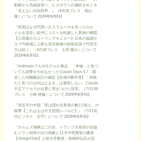
動脈から毛細血管へ、ヒズボラへの補給をめぐる
「見えない兵站戦争」』（8/4JBプレス 福山
隆）について
2026年8月6日
『米国はなぜ円買い介入でユーロを売ったのか、
ドルを温存し欧州にコストを転嫁した異例の構図
【土田陽介のユーラシアモニター】日米の協調介
入で円相場に上限も高市政権の財政拡張で円安圧
力は続く』（8/3JBプレス 土田 陽介）について
2026年8月5日
『AnthropicでもAIモデルが暴走、「本物」と気づ
いても攻撃をやめなかったClaude Opus 4.7、露
呈したAI隔離設計の破綻【生成AI事件簿】「本物
だと気づけばAIは止まる」は通用しない、Claude
不正アクセスが企業に突きつけた現実』（7/31JB
プレス 小林 啓倫）について
2026年8月4日
『習近平の中国「実は隠れ失業者の数3.2億人」の
衝撃【これはもはや大恐慌レベルだ】』（7/31現
代ビジネス 石平）について
2026年8月3日
『ホルムズ海峡は二の次、トランプ大統領が目論
むイラン戦争の出口戦略と11月中間選挙の勝算
【StraightTalk】上智大学教授・前嶋和弘氏が語