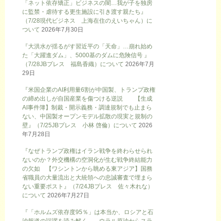
「ネット依存矯正」ビジネスの闇…我が子を独房
に監禁・虐待する更生施設に引き渡す親たち』
（7/28現代ビジネス 上海在住のえいちゃん）に
ついて
2026年7月30日
『大洪水が揺るがす習近平の「天命」…崩れ始め
た「大躍進ダム」、5000基のダムに危険信号 』
（7/28JBプレス 福島香織）について
2026年7月
29日
『米国企業のAI利用量6割が中国製、トランプ政権
の締め出しが自国産業を傷つける逆説 【生成
AI事件簿】制裁・開示義務・調達規制でも止まら
ない、中国製オープンモデル拡散の現実と規制の
壁』（7/25JBプレス 小林 啓倫）について
2026
年7月28日
『なぜトランプ政権はイラン戦争を終わらせられ
ないのか？外交機構の空洞化が生む戦争終結能力
の欠如 【ワシントンから眺める東アジア】国務
省職員の大量流出と大統領への忠誠審査で埋まら
ない重要ポスト』（7/24JBプレス 佐々木れな）
について
2026年7月27日
『「ホルムズ依存度95％」は本当か、ロシアと石
油報道の誤謬を読み解く ウラル原油からスラ