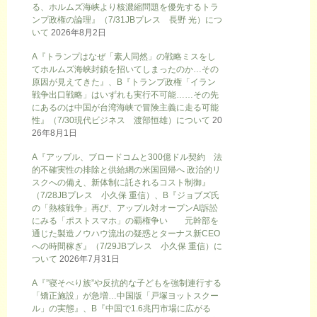
る、ホルムズ海峡より核濃縮問題を優先するトラ
ンプ政権の論理』（7/31JBプレス 長野 光）につ
いて
2026年8月2日
A『トランプはなぜ「素人同然」の戦略ミスをし
てホルムズ海峡封鎖を招いてしまったのか…その
原因が見えてきた』、B『トランプ政権「イラン
戦争出口戦略」はいずれも実行不可能……その先
にあるのは中国が台湾海峡で冒険主義に走る可能
性』（7/30現代ビジネス 渡部恒雄）について
20
26年8月1日
A『アップル、ブロードコムと300億ドル契約 法
的不確実性の排除と供給網の米国回帰へ 政治的リ
スクへの備え、新体制に託されるコスト制御』
（7/28JBプレス 小久保 重信）、B『ジョブズ氏
の「熱核戦争」再び、アップル対オープンAI訴訟
にみる「ポストスマホ」の覇権争い 元幹部を
通じた製造ノウハウ流出の疑惑とターナス新CEO
への時間稼ぎ』（7/29JBプレス 小久保 重信）に
ついて
2026年7月31日
A『”寝そべり族”や反抗的な子どもを強制連行する
「矯正施設」が急増…中国版「戸塚ヨットスクー
ル」の実態』、B『中国で1.6兆円市場に広がる