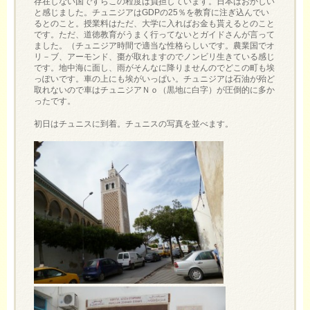
存在しない国ですらこの程度は負担しています。日本はおかしい
と感じました。チュニジアはGDPの25％を教育に注ぎ込んでい
るとのこと。授業料はただ、大学に入ればお金も貰えるとのこと
です。ただ、道徳教育がうまく行ってないとガイドさんが言って
ました。（チュニジア時間で適当な性格らしいです。農業国でオ
リ－ブ、アーモンド、棗が取れますのでノンビリ生きている感じ
です。地中海に面し、雨がそんなに降りませんのでどこの町も埃
っぽいです。車の上にも埃がいっぱい。チュニジアは石油が殆ど
取れないので車はチュニジアＮｏ（黒地に白字）が圧倒的に多か
ったです。
初日はチュニスに到着。チュニスの写真を並べます。