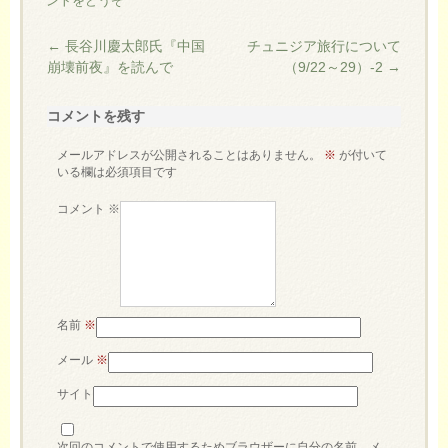
ントをどうぞ
←
長谷川慶太郎氏『中国
チュニジア旅行について
崩壊前夜』を読んで
（9/22～29）-2
→
コメントを残す
メールアドレスが公開されることはありません。
※
が付いて
いる欄は必須項目です
コメント
※
名前
※
メール
※
サイト
次回のコメントで使用するためブラウザーに自分の名前、メ