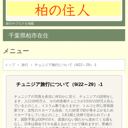
旅行やブログを掲載
千葉県柏市在住
メニュー
コ
ン
トップ
›
旅行
›
チュニジア旅行について（9/22～29）-1
テ
ン
ツ
チュニジア旅行について（9/22～29）-1
へ
ス
チュニジアの写真を多目に何日かに亘り、チュニジアの説明をし
キ
ます。人口1000万人、その内首都チュニスが1/10の100万人住ん
でいるとのこと。イスラム教でありますが、トルコと同じ世俗国
ッ
家です。女性のスカーフも自由、ただ砂漠で砂が巻き上がるため
プ
スカーフをしているとのこと。1夫1婦と法律で定められていま
す。国防予算はGDPの5％、資源のない国だから攻めてくる国も
なし。日本は国会で1％を超えるかどうかで揉めますが、脅威の