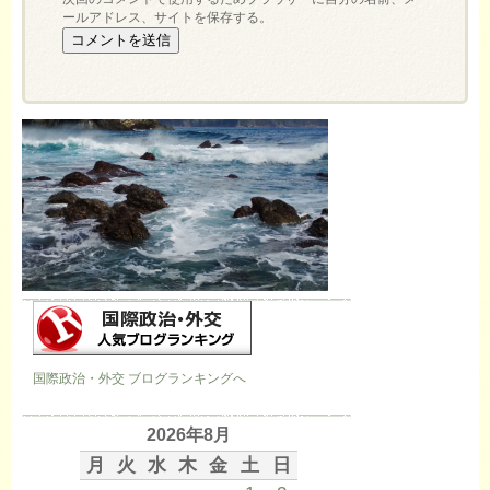
ールアドレス、サイトを保存する。
国際政治・外交 ブログランキングへ
2026年8月
月
火
水
木
金
土
日