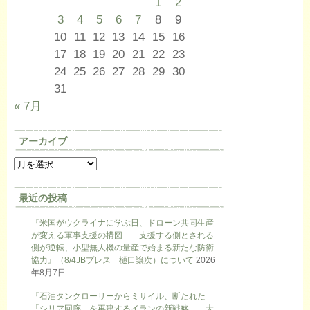
1
2
3
4
5
6
7
8
9
10
11
12
13
14
15
16
17
18
19
20
21
22
23
24
25
26
27
28
29
30
31
« 7月
アーカイブ
最近の投稿
『米国がウクライナに学ぶ日、ドローン共同生産
が変える軍事支援の構図 支援する側とされる
側が逆転、小型無人機の量産で始まる新たな防衛
協力』（8/4JBプレス 樋口譲次）について
2026
年8月7日
『石油タンクローリーからミサイル、断たれた
「シリア回廊」を再建するイランの新戦略 大