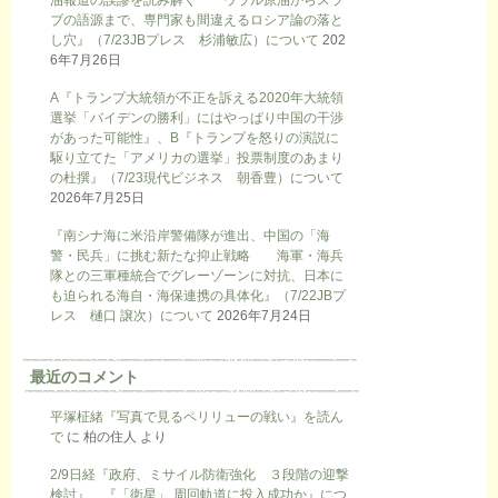
ブの語源まで、専門家も間違えるロシア論の落と
し穴』（7/23JBプレス 杉浦敏広）について
202
6年7月26日
A『トランプ大統領が不正を訴える2020年大統領
選挙「バイデンの勝利」にはやっぱり中国の干渉
があった可能性』、B『トランプを怒りの演説に
駆り立てた「アメリカの選挙」投票制度のあまり
の杜撰』（7/23現代ビジネス 朝香豊）について
2026年7月25日
『南シナ海に米沿岸警備隊が進出、中国の「海
警・民兵」に挑む新たな抑止戦略 海軍・海兵
隊との三軍種統合でグレーゾーンに対抗、日本に
も迫られる海自・海保連携の具体化』（7/22JBプ
レス 樋口 譲次）について
2026年7月24日
最近のコメント
平塚柾緒『写真で見るペリリューの戦い』を読ん
で
に
柏の住人
より
2/9日経『政府、ミサイル防衛強化 ３段階の迎撃
検討』、『「衛星」 周回軌道に投入成功か』につ