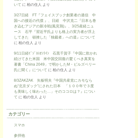
いて
に
柏の住人
より
3/27日経 FT『フェイスブック創業者の過信 中
国への接近の代償 』、日経 中沢克二『日本も巻
き込むアジアの新冷戦(風見鶏)』、3/25産経ニュ
ース 石平『習近平氏よりも格上の実力者が浮上
してきた 頓挫した「独裁者」への道』について
に
柏の住人
より
9/11日経ﾋﾞｼﾞﾈｽｵﾝﾗｲﾝ 石黒千賀子『中国に欺かれ
続けてきた米国 米中国交回復の驚くべき真実を
著書「China 2049」で明かしたM・ピルズベリー
氏に聞く』について
に
柏の住人
より
8/3ZAKZAK 矢板明夫『中国共産党にカモなら
ぬ“北京ダック”にされた日本 「１００年で３度
も美味しく味わった…」そのココロは？』につい
て
に
柏の住人
より
カテゴリー
スマホ
参拝他