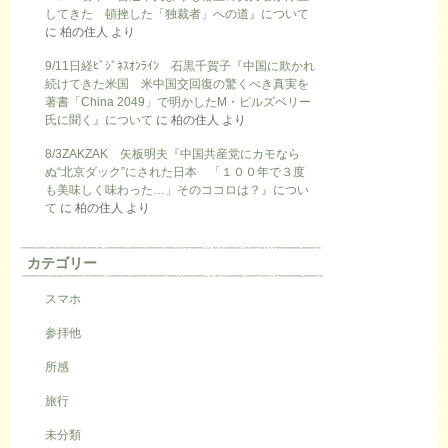
してきた 頓挫した「独裁者」への道』について
に
柏の住人
より
9/11日経ﾋﾞｼﾞﾈｽｵﾝﾗｲﾝ 石黒千賀子『中国に欺かれ
続けてきた米国 米中国交回復の驚くべき真実を
著書「China 2049」で明かしたM・ピルズベリー
氏に聞く』について
に
柏の住人
より
8/3ZAKZAK 矢板明夫『中国共産党にカモなら
ぬ“北京ダック”にされた日本 「１００年で３度
も美味しく味わった…」そのココロは？』につい
て
に
柏の住人
より
カテゴリー
スマホ
参拝他
所感
旅行
未分類