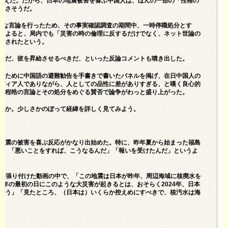
をこえた。だから、日本の地震被害を喜ぶ中国人は、ほんの一部の「性格の
なさそうだ。
当な言論を行ったため、その事実確認調査の期間中、一時停職処分とす
によると、局内でも「災害の時の倫理に反するだけでなく、ネット世論の
断されたという。
のだ、彼を昇給させるべきだ、といった反論コメントも噴き出した。
のために中国語の避難勧告を手書きで書いたパネルを掲げ、在日中国人の
ディア人でありながら、人としての品性に差がありすぎる、と嘆く良心的
蕭程晧の言論とその処分をめぐる賛否で論争がわっと盛り上がった。
何か。少しさかのぼって経緯を詳しく見てみよう。
地震の被害を喜ぶ反応がかなり出始めた。特に、昨年夏から始まった福島
て、「悪いことをすれば、こうなるんだ」「報いを受けたんだ」というよ
Sに張り付けた動画の中で、「この地震は日本が昨年、周辺海域に核廃水を
1年の最初の日にこのような大災害が起きるとは、おそらく2024年、日本
ろう」「見たところ、（日本は）いくらか控えめにすべきで、核汚水は海