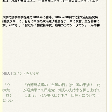
それは、地震や事故以上に、中国当局にとっても中国人民にとって厄災と
ト
大学で語学留学を経て2001年に香港、2002～08年に北京で産経新聞特
聞を退社後フリーに。おもに中国の政治経済社会をテーマに取材。主な著書に
究所、2023）、『
習近平「独裁新時代」崩壊のカウントダウン
』（かや書
 柏の住人
|
コメントをどうぞ
解く「ウ
『台湾総統選の「台風の目」は中国の干渉！ だ
カ大統
が逆効果？で民進党・頼氏の支持率を押し上げて
解、ロシ
しまう』（1/5現代ビジネス 田輝）について
→
行）につい