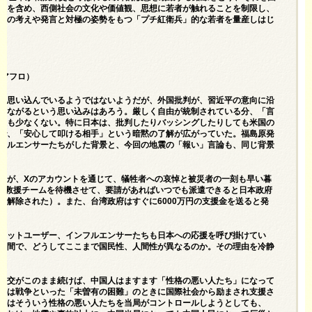
限を含め、西側社会の文化や価値観、思想に若者が触れることを制限し、
国の考えや発言と対極の姿勢をもつ「プチ紅衛兵」的な若者を量産しはじ
/アフロ）
と思い込んでいるようではないようだが、外国批判が、習近平の意向に沿
つながるという思い込みはあろう。厳しく自由が統制されている分、「言
人も少なくない。特に日本は、批判したりバッシングしたりしても米国の
で、「安心して叩ける相手」という暗黙の了解が広がっていた。福島原発
フルエンサーたちがした背景と、今回の地震の「報い」言論も、同じ背景
統が、Xのアカウントを通じて、犠牲者への哀悼と被災者の一刻も早い暮
人の救援チームを待機させて、要請があればいつでも派遣できると日本政府
は解除された）。また、台湾政府はすぐに6000万円の支援金を送ると発
ネットユーザー、インフルエンサーたちも日本への応援を呼び掛けてい
の間で、どうしてここまで国民性、人間性が異なるのか。その理由を冷静
外交がこのまま続けば、中国人はますます「性格の悪い人たち」になって
いは戦争といった「未曽有の困難」のときに国際社会から励まされ支援さ
度はそういう性格の悪い人たちを当局がコントロールしようとしても、