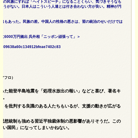
他の民族にすれば「ヘイトスピーチ」になることくらい、気づきそうなも
ょうがない。日本人はこういう人達とは付き合わない方が良い。精神が汚
申し出もあった。民族の差。中国人の性格の悪さは、習の統治のせいだけでは
支援に6000万円拠出 呉外相「ニッポン頑張って」＞
87de809638a60c134912bfeae7402c83
/アフロ）
なった能登半島地震を「処理水放出の報い」などと喜び、著名キ
る。
き」を批判する良識のある人たちもいるが、支援の動きが広がる
、思想統制も強める習近平独裁体制の悪影響がありそうだ。この
悪い国民」になってしまいかねない。