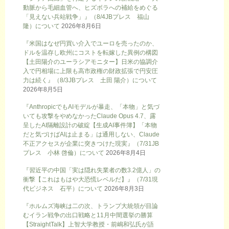
動脈から毛細血管へ、ヒズボラへの補給をめぐる
「見えない兵站戦争」』（8/4JBプレス 福山
隆）について
2026年8月6日
『米国はなぜ円買い介入でユーロを売ったのか、
ドルを温存し欧州にコストを転嫁した異例の構図
【土田陽介のユーラシアモニター】日米の協調介
入で円相場に上限も高市政権の財政拡張で円安圧
力は続く』（8/3JBプレス 土田 陽介）について
2026年8月5日
『AnthropicでもAIモデルが暴走、「本物」と気づ
いても攻撃をやめなかったClaude Opus 4.7、露
呈したAI隔離設計の破綻【生成AI事件簿】「本物
だと気づけばAIは止まる」は通用しない、Claude
不正アクセスが企業に突きつけた現実』（7/31JB
プレス 小林 啓倫）について
2026年8月4日
『習近平の中国「実は隠れ失業者の数3.2億人」の
衝撃【これはもはや大恐慌レベルだ】』（7/31現
代ビジネス 石平）について
2026年8月3日
『ホルムズ海峡は二の次、トランプ大統領が目論
むイラン戦争の出口戦略と11月中間選挙の勝算
【StraightTalk】上智大学教授・前嶋和弘氏が語