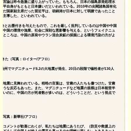
な言論は昨今急激に盛り上がっていた。もちろん、日本の福島原発処理水
近平自身がもともと日本嫌いだといわれている。2010年の尖閣諸島国有化
まだ国家副主席だった習近平は、胡錦涛が日本に対して弱腰であったこと
を主導した、といわれている。
も安全とお墨付きを与えたもので、これを厳しく批判しているのは中国や中国
が中国の環境や漁業、社会に深刻な悪影響を与える、というフェイクニュ
のところは、中国の原発やウラン混合炭鉱の採掘による環境汚染の方がよ
起きた（写真：ロイター/アフロ）
治州でマグニチュード6.2の大地震が発生、20日の段階で犠牲者が130人
大地震に見舞われている。程晧の言葉は、甘粛の人たちも傷つけた。甘粛
とうな反応もあった。また、マグニチュードなど地震の規模は日本能登半
きいのに、中国の方が死者数が多いのは、どういうことだ、という視点で
（写真：新華社/アフロ）
）コメントが歓喜にわくが、私たちは地震にあうたび、（防災や救援上の