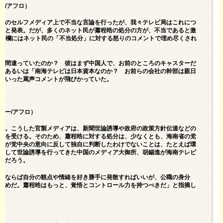
ー/アフロ）
人のセルフメディア上で不当な言論を行ったが、我々テレビ局はこれにつ
」と発表。だが、多くのネット民が蕭程晧の処分の方が、不当であると激
メント欄にはネット民の「不当処分」に対する怒りのコメントで埋め尽くされ
が間違っていたのか？ 彼はまず中国人で、お前のところのキャスターだ
。あるいは「南海テレビは日本資本なのか？ お前らの会社の幹部は親日
といった罵声コメントが飛びかっていた。
ター/アフロ）
関。こうした官製メディアは、新聞世論誘導や政府の政策方針伝達などの
導を受ける。そのため、蕭程晧に対する処分は、少なくとも、海南省の党
省が党中央の意向に反して独自に判断したわけでないことは、たとえば環
として世論誘導を行ってきた中国のメディア大御所、胡錫進が海南テレビ
るだろう。
人ならば自分の観点や情緒を好き勝手に発散すればいいが、公職の身分
だめだ。蕭程晧はもっと、覚悟とコントロール力を持つべきだ」と指摘し