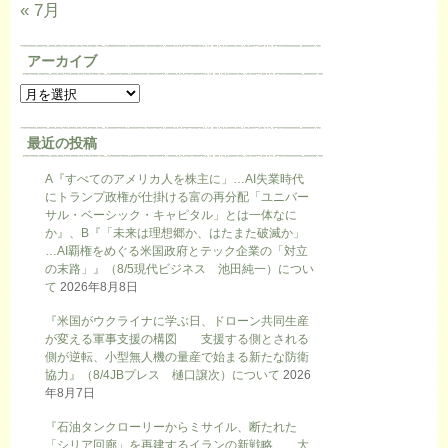
« 7月
アーカイブ
最近の投稿
A『すべてのアメリカ人を株主に」…AI失業時代
にトランプ政権が仕掛ける富の再分配「ユニバー
サル・ベーシック・キャピタル」とは一体なに
か』、B『「未来は理想郷か、はたまた破滅か」
…AI覇権をめぐる米国政府とテック企業の「対立
の末路」』（8/5現代ビジネス 池田純一）につい
て
2026年8月8日
『米国がウクライナに学ぶ日、ドローン共同生産
が変える軍事支援の構図 支援する側とされる
側が逆転、小型無人機の量産で始まる新たな防衛
協力』（8/4JBプレス 樋口譲次）について
2026
年8月7日
『石油タンクローリーからミサイル、断たれた
「シリア回廊」を再建するイランの新戦略 大