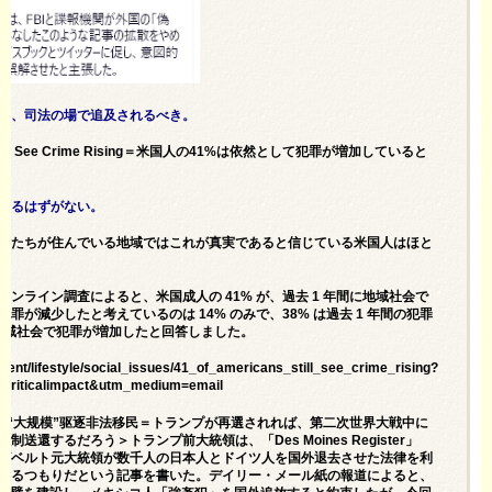
は、司法の場で追及されるべき。
ans Still See Crime Rising＝米国人の41%は依然として犯罪が増加していると
なるはずがない。
分たちが住んでいる地域ではこれが真実であると信じている米国人はほと
ンライン調査によると、米国成人の 41% が、過去 1 年間に地域社会で
が減少したと考えているのは 14% のみで、38% は過去 1 年間の犯罪
が地域社会で犯罪が増加したと回答しました。
ent/lifestyle/social_issues/41_of_americans_still_see_crime_rising?
riticalimpact&utm_medium=email
做法“大规模”驱逐非法移民＝トランプが再選されれば、第二次世界大戦中に
還するだろう＞トランプ前大統領は、「Des Moines Register」
ズベルト元大統領が数千人の日本人とドイツ人を国外退去させた法律を利
するつもりだという記事を書いた。デイリー・メール紙の報道によると、