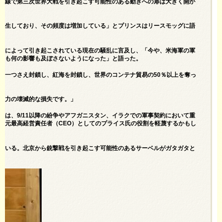
戦線で第三次世界大戦を引き起こす可能性のある動きへの扉は大きく開か
発生しており、その頻度は増加している」とプリンスはリースモッグに語
ト
によって引き起こされている現在の騒乱に言及し、「今や、米海軍の軍
ても何の影響も及ぼさないようになった」と語った。
の一つさえ封鎖し、紅海を封鎖し
、
世界のコンテナ貿易の50％以上を奪っ
止力の壊滅的な損失です。」
派は、9/11以降の紛争やアフガニスタン、イラクでの軍事契約において重
兼元最高経営責任者（CEO）としてのプライス氏の役割を軽蔑するかもし
ている。北京から銃撃戦を引き起こす可能性のあるサーベルがガタガタと