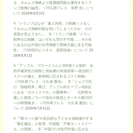
る、ホルムズ海峡より核濃縮問題を優先するトラ
ンプ政権の論理』（7/31JBプレス 長野 光）につ
いて
2026年8月2日
A『トランプはなぜ「素人同然」の戦略ミスをし
てホルムズ海峡封鎖を招いてしまったのか…その
原因が見えてきた』、B『トランプ政権「イラン
戦争出口戦略」はいずれも実行不可能……その先
にあるのは中国が台湾海峡で冒険主義に走る可能
性』（7/30現代ビジネス 渡部恒雄）について
20
26年8月1日
A『アップル、ブロードコムと300億ドル契約 法
的不確実性の排除と供給網の米国回帰へ 政治的リ
スクへの備え、新体制に託されるコスト制御』
（7/28JBプレス 小久保 重信）、B『ジョブズ氏
の「熱核戦争」再び、アップル対オープンAI訴訟
にみる「ポストスマホ」の覇権争い 元幹部を
通じた製造ノウハウ流出の疑惑とターナス新CEO
への時間稼ぎ』（7/29JBプレス 小久保 重信）に
ついて
2026年7月31日
A『”寝そべり族”や反抗的な子どもを強制連行する
「矯正施設」が急増…中国版「戸塚ヨットスクー
ル」の実態』、B『中国で1.6兆円市場に広がる