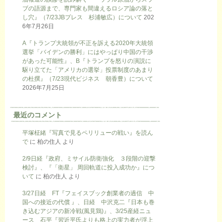
ブの語源まで、専門家も間違えるロシア論の落と
し穴』（7/23JBプレス 杉浦敏広）について
202
6年7月26日
A『トランプ大統領が不正を訴える2020年大統領
選挙「バイデンの勝利」にはやっぱり中国の干渉
があった可能性』、B『トランプを怒りの演説に
駆り立てた「アメリカの選挙」投票制度のあまり
の杜撰』（7/23現代ビジネス 朝香豊）について
2026年7月25日
最近のコメント
平塚柾緒『写真で見るペリリューの戦い』を読ん
で
に
柏の住人
より
2/9日経『政府、ミサイル防衛強化 ３段階の迎撃
検討』、『「衛星」 周回軌道に投入成功か』につ
いて
に
柏の住人
より
3/27日経 FT『フェイスブック創業者の過信 中
国への接近の代償 』、日経 中沢克二『日本も巻
き込むアジアの新冷戦(風見鶏)』、3/25産経ニュ
ース 石平『習近平氏よりも格上の実力者が浮上