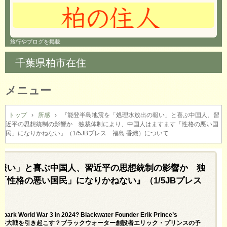
旅行やブログを掲載
千葉県柏市在住
メニュー
コ
ン
トップ
›
所感
›
『能登半島地震を「処理水放出の報い」と喜ぶ中国人、習
近平の思想統制の影響か 独裁体制により、中国人はますます「性格の悪い国
テ
民」になりかねない』（1/5JBプレス 福島 香織）について
ン
ツ
へ
報い」と喜ぶ中国人、習近平の思想統制の影響か 独
ス
キ
「性格の悪い国民」になりかねない』（1/5JBプレス
ッ
プ
park World War 3 in 2024? Blackwater Founder Erik Prince’s
に第三次世界大戦を引き起こす？ブラックウォーター創設者エリック・プリンスの予