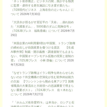
「ネット依存矯正」ビジネスの闇…我が子を独房
に監禁・虐待する更生施設に引き渡す親たち』
（7/28現代ビジネス 上海在住のえいちゃん）に
ついて
2026年7月30日
『大洪水が揺るがす習近平の「天命」…崩れ始め
た「大躍進ダム」、5000基のダムに危険信号 』
（7/28JBプレス 福島香織）について
2026年7月
29日
『米国企業のAI利用量6割が中国製、トランプ政権
の締め出しが自国産業を傷つける逆説 【生成
AI事件簿】制裁・開示義務・調達規制でも止まら
ない、中国製オープンモデル拡散の現実と規制の
壁』（7/25JBプレス 小林 啓倫）について
2026
年7月28日
『なぜトランプ政権はイラン戦争を終わらせられ
ないのか？外交機構の空洞化が生む戦争終結能力
の欠如 【ワシントンから眺める東アジア】国務
省職員の大量流出と大統領への忠誠審査で埋まら
ない重要ポスト』（7/24JBプレス 佐々木れな）
について
2026年7月27日
『「ホルムズ依存度95％」は本当か、ロシアと石
油報道の誤謬を読み解く ウラル原油からスラ