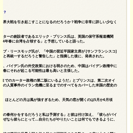
と？
世界大戦を引き起こすことになるのだろうか？戦争に非常に詳しい少なく
ーターの創設者であるエリック・プリンス氏は、英国の保守系報道機関
024年春に台湾を占領する」と予想していると語った。
コブ・リースモッグ氏が、「中国の
習近平
国家主席が [サンフランシスコ]
湾と再統一するだろうと警告した」と指摘した後に、発表された。
は、バイデン氏の外交政策における弱さのため、中国はバイデン政権中に
、春にそれが起こる可能性は最も高いと主張した。
0年までのカーター政権の第二版にいるようだ」とプリンスは、第二次オイ
後の人質事件のイラン危機に至るまでのすべてをカバーした米国の歴史の
ち、ほとんどの月は風が強すぎるため、天気の窓が開くのは5月か6月頃
この春何かをするだろうと私は予測する」と彼は付け加え、「彼らがバイ
なぜなら彼らにとって…自分たちがやりたいことは何でもできるように、