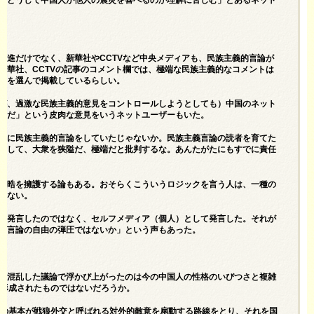
。どうして中国人が他人の震災を喜べるのか理解に苦しむ」とあるネット
錫進だけでなく、新華社やCCTVなど中央メディアも、民族主義的言論が
新華社、CCTVの記事のコメント欄では、極端な民族主義的なコメントは
トを選んで掲載しているらしい。
が、過激な民族主義的意見をコントロールしようとしても）中国のネット
実だ」という皮肉な意見をいうネットユーザーもいた。
うに民族主義的言論をしていたじゃないか。民族主義言論の読者を育てた
をして、大衆を狭隘だ、極端だと批判するな。あんたがたにもすでに責任
程晧を擁護する論もある。おそらくこういうロジックを言う人は、一種の
れない。
て発言したのではなく、セルフメディア（個人）として発言した。それが
は言論の自由の弾圧ではないか」という声もあった。
つ混乱した議論で浮かび上がったのは今の中国人の性格のいびつさと複雑
て形成されたものではないだろうか。
交の基本が戦狼外交と呼ばれる対外的敵意を扇動する路線をとり、それを国