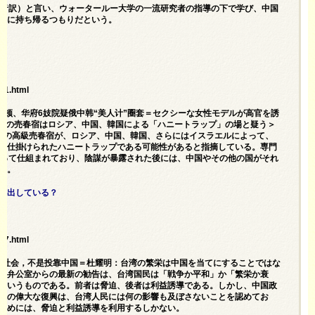
Li，音訳）と言い、ウォータールー大学の一流研究者の指導の下で学び、中国
国に持ち帰るつもりだという。
41.html
波士顿、华府6妓院疑俄中韩“美人计”圈套＝セクシーな女性モデルが高官を誘
6つの売春宿はロシア、中国、韓国による「ハニートラップ」の場と疑う＞
つの高級売春宿が、ロシア、中国、韓国、さらにはイスラエルによって、
て仕掛けられたハニートラップである可能性があると指摘している。専門
よって仕組まれており、陰謀が暴露された後には、中国やその他の国がそれ
る。
輸出している？
27.html
国际社会，不是投靠中国＝杜耀明：台湾の繁栄は中国を当てにすることではな
務弁公室からの最新の勧告は、台湾国民は「戦争か平和」か「繁栄か衰
というものである。前者は脅迫、後者は利益誘導である。しかし、中国政
族の偉大な復興は、台湾人民には何の影響も及ぼさないことを認めてお
ためには、脅迫と利益誘導を利用するしかない。