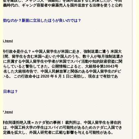
国境の壁を建設し、メキシコ人「強姦犯」を国外追放すると約束したが、今回
主義時代の、ギャング容疑者や麻薬売人を国外追放する法律を使うと公約
有効なのか？新規に立法したほうが良いのでは？
26.html
043号行政令是什么？＝中国人留学生が米国に赴き、強制送還に遭う 米国大
こ数カ月間、留学生を含む米国へ赴いた中国人のうち、数十人が毎月強制送還さ
軍に所属する中国人留学生や学者が米国でスパイ活動や知的財産窃盗に関
たらしていると警告してきた。公開情報によると、大統領令第10043号
領が署名した大統領布告で、中国人民解放軍と関係のある中国人留学生のFビ
。 この行政命令は 2020 年 6 月 1 日に発効し、現在まで有効であ
。日本は？
67.html
为潜在间谍拒绝入境＝カナダ初の事例！ 裁判所は、中国人留学生を潜在的
事は、中国工科大学の学生はスパイの可能性があるためカナダに入国でき
の定義を拡大し、外国人研究者に広範な影響を与える可能性がある。