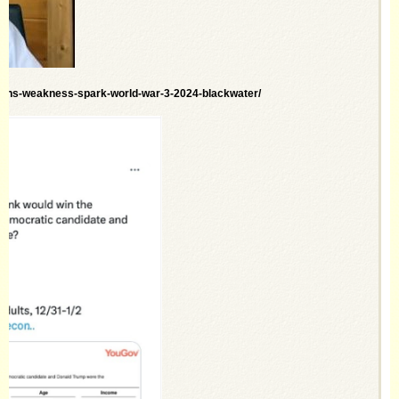
dens-weakness-spark-world-war-3-2024-blackwater/