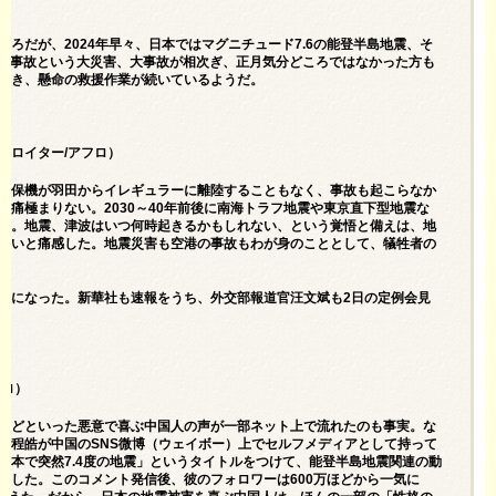
ろだが、2024年早々、日本ではマグニチュード7.6の能登半島地震、そ
衝突事故という大災害、大事故が相次ぎ、正月気分どころではなかった方も
続き、懸命の救援作業が続いているようだ。
：ロイター/アフロ）
海保機が羽田からイレギュラーに離陸することもなく、事故も起こらなか
痛極まりない。2030～40年前後に南海トラフ地震や東京直下型地震な
る。地震、津波はいつ何時起きるかもしれない、という覚悟と備えは、地
ないと痛感した。地震災害も空港の事故もわが身のこととして、犠牲者の
題になった。新華社も速報をうち、外交部報道官汪文斌も2日の定例会見
フロ）
などといった悪意で喜ぶ中国人の声が一部ネット上で流れたのも事実。な
蕭程皓が中国のSNS微博（ウェイボー）上でセルフメディアとして持って
日本で突然7.4度の地震」というタイトルをつけて、能登半島地震関連の動
もした。このコメント発信後、彼のフォロワーは600万ほどから一気に