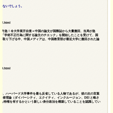
少ないでしょう。
32.html
 官方急！令大学展开自查＝中国の論文が国際誌から大量撤回、当局が急
年に「学術不正行為に関する論文のチエック」を開始したことを受けて、国
を取り下げる中、中国メディアは、中国教育部が最近大学に撤回された論
。
29.html
で、ハーバード大学事件を最も反省している人物であるが、彼の次の言葉
害者理論（ダイバーシティ、エクイティ、インクルージョン、DEI と略さ
最も特権を有するかという新しい身分政治を構築していることを認識してい