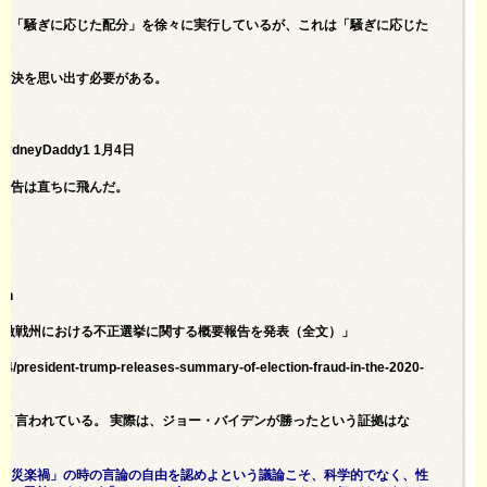
の「騒ぎに応じた配分」を徐々に実行しているが、これは「騒ぎに応じた
。
判決を思い出す必要がある。
ydneyDaddy1 1月4日
被告は直ちに飛んだ。
7h
年の激戦州における不正選挙に関する概要報告を発表（全文）」
/04/president-trump-releases-summary-of-election-fraud-in-the-2020-
よく言われている。 実際は、ジョー・バイデンが勝ったという証拠はな
幸災楽禍」の時の言論の自由を認めよという議論こそ、科学的でなく、性