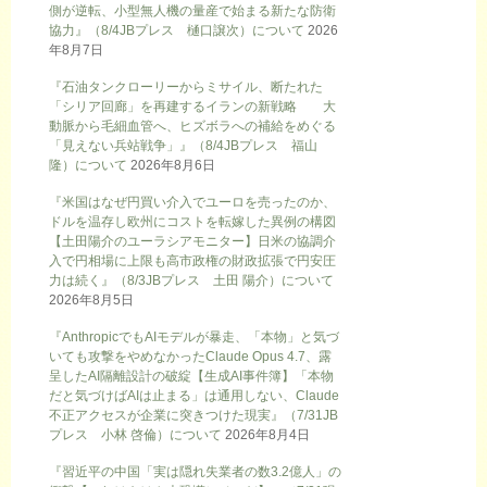
側が逆転、小型無人機の量産で始まる新たな防衛
協力』（8/4JBプレス 樋口譲次）について
2026
年8月7日
『石油タンクローリーからミサイル、断たれた
「シリア回廊」を再建するイランの新戦略 大
動脈から毛細血管へ、ヒズボラへの補給をめぐる
「見えない兵站戦争」』（8/4JBプレス 福山
隆）について
2026年8月6日
『米国はなぜ円買い介入でユーロを売ったのか、
ドルを温存し欧州にコストを転嫁した異例の構図
【土田陽介のユーラシアモニター】日米の協調介
入で円相場に上限も高市政権の財政拡張で円安圧
力は続く』（8/3JBプレス 土田 陽介）について
2026年8月5日
『AnthropicでもAIモデルが暴走、「本物」と気づ
いても攻撃をやめなかったClaude Opus 4.7、露
呈したAI隔離設計の破綻【生成AI事件簿】「本物
だと気づけばAIは止まる」は通用しない、Claude
不正アクセスが企業に突きつけた現実』（7/31JB
プレス 小林 啓倫）について
2026年8月4日
『習近平の中国「実は隠れ失業者の数3.2億人」の