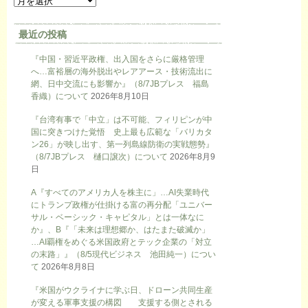
最近の投稿
『中国・習近平政権、出入国をさらに厳格管理
へ…富裕層の海外脱出やレアアース・技術流出に
網、日中交流にも影響か』（8/7JBプレス 福島
香織）について
2026年8月10日
『台湾有事で「中立」は不可能、フィリピンが中
国に突きつけた覚悟 史上最も広範な「バリカタ
ン26」が映し出す、第一列島線防衛の実戦態勢』
（8/7JBプレス 樋口譲次）について
2026年8月9
日
A『すべてのアメリカ人を株主に」…AI失業時代
にトランプ政権が仕掛ける富の再分配「ユニバー
サル・ベーシック・キャピタル」とは一体なに
か』、B『「未来は理想郷か、はたまた破滅か」
…AI覇権をめぐる米国政府とテック企業の「対立
の末路」』（8/5現代ビジネス 池田純一）につい
て
2026年8月8日
『米国がウクライナに学ぶ日、ドローン共同生産
が変える軍事支援の構図 支援する側とされる