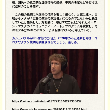
視、国民への意図的な虚偽情報の提供、事実の否定などを行う現
代政府のことを指す。
「この種の検閲は米国民の信頼を著しく損なう」と彼は述べ、当
初からメタが「世界の真実の裁定者」になるのではないかと懸念
していたと指摘した。対照的に、彼はXで立ち上げられたイーロ
ン・マスクの「コミュニティ・ノート」プログラムを賞賛し、そ
のモデルはMetaのポリシーよりも優れていると考えている。
カシュパテルがFBI長官になれば、2020年の不正選挙と同様、コ
ロナワクチン検閲も調査されるでしょう。楽しみ。
https://twitter.com/i/status/1877791346297336037
https://www.aboluowang.com/2025/0112/2159364.html