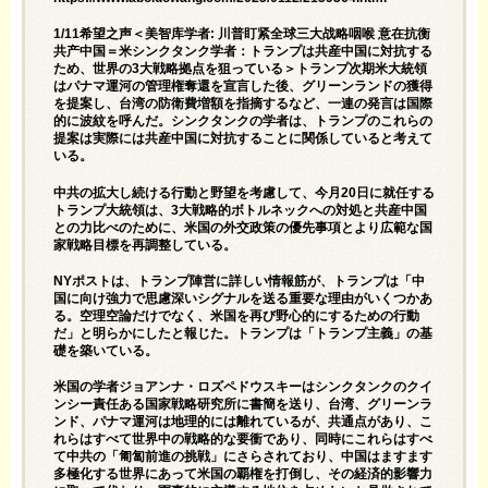
1/11希望之声＜美智库学者: 川普盯紧全球三大战略咽喉 意在抗衡
共产中国＝米シンクタンク学者：トランプは共産中国に対抗する
ため、世界の3大戦略拠点を狙っている＞トランプ次期米大統領
はパナマ運河の管理権奪還を宣言した後、グリーンランドの獲得
を提案し、台湾の防衛費増額を指摘するなど、一連の発言は国際
的に波紋を呼んだ。シンクタンクの学者は、トランプのこれらの
提案は実際には共産中国に対抗することに関係していると考えて
いる。
中共の拡大し続ける行動と野望を考慮して、今月20日に就任する
トランプ大統領は、3大戦略的ボトルネックへの対処と共産中国
との力比べのために、米国の外交政策の優先事項とより広範な国
家戦略目標を再調整している。
NYポストは、トランプ陣営に詳しい情報筋が、トランプは「中
国に向け強力で思慮深いシグナルを送る重要な理由がいくつかあ
る。空理空論だけでなく、米国を再び野心的にするための行動
だ」と明らかにしたと報じた。トランプは「トランプ主義」の基
礎を築いている。
米国の学者ジョアンナ・ロズペドウスキーはシンクタンクのクイ
ンシー責任ある国家戦略研究所に書簡を送り、台湾、グリーンラ
ンド、パナマ運河は地理的には離れているが、共通点があり、こ
れらはすべて世界中の戦略的な要衝であり、同時にこれらはすべ
て中共の「匍匐前進の挑戦」にさらされており、中国はますます
多極化する世界にあって米国の覇権を打倒し、その経済的影響力