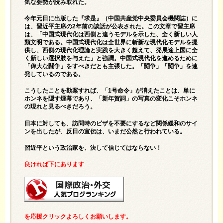
気な姿勢が読み取れた。
今年元日に出版した『求是』（中国共産党中央委員会機関誌）に
は、習近平主席の2年前の談話が公表された。この文章で習主席
は、「中国式現代化は西側と違うモデルを示した、全く新しい人
類文明である。中国式現代化は全世界に斬新な現代化モデルを提
供し、西側の現代化理論と実践を大きく超えて、発展途上国に全
く新しい選択肢を与えた」と強調。中国式現代化を進めるために
「偉大な闘争」をすべきだとも主張した。「闘争」「闘争」を連
発しているのである。
こうしたことを勘案すれば、「1号命令」が消えたことは、単に
ホンネを隠す煙幕であり、「新年賀詞」の写真の変化こそホンネ
の現れと見るべきだろう。
日本に対しても、訪問時のビザを不要にするなど関係緩和のサイ
ンを出したが、反日の宣伝は、いまだ公然と行われている。
習近平という政治家を、決して信じてはならない！
良ければ下にあります
を応援クリックよろしくお願いします。