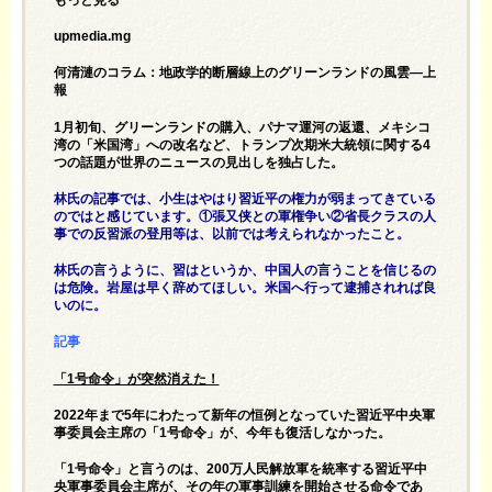
upmedia.mg
何清漣のコラム：地政学的断層線上のグリーンランドの風雲—上
報
1月初旬、グリーンランドの購入、パナマ運河の返還、メキシコ
湾の「米国湾」への改名など、トランプ次期米大統領に関する4
つの話題が世界のニュースの見出しを独占した。
林氏の記事では、小生はやはり習近平の権力が弱まってきている
のではと感じています。①張又侠との軍権争い②省長クラスの人
事での反習派の登用等は、以前では考えられなかったこと。
林氏の言うように、習はというか、中国人の言うことを信じるの
は危険。岩屋は早く辞めてほしい。米国へ行って逮捕されれば良
いのに。
記事
「1号命令」が突然消えた！
2022年まで5年にわたって新年の恒例となっていた習近平中央軍
事委員会主席の「1号命令」が、今年も復活しなかった。
「1号命令」と言うのは、200万人民解放軍を統率する習近平中
央軍事委員会主席が、その年の軍事訓練を開始させる命令であ