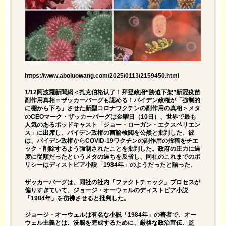
https://www.aboluowang.com/2025/0113/2159450.html
1/12阿波羅新聞網＜扎克伯格认了！拜登政府“胁迫下架”新冠疫苗
副作用真相＝ザッカーバーグも認める！バイデン政権が「強制的
に棚から下ろ」させた新型コロナワクチンの副作用の真相＞メタ
のCEOマーク・ザッカーバーグは金曜日（10日）、世界で最も
人気のあるポッドキャスト「ジョー・ローガン・エクスペリエン
ス」に出席し、バイデン政権の言論検閲を公然と批判した。彼
は、バイデン政権からCOVID-19ワクチンの副作用の投稿をチエ
ック・削除するよう強制されたことを批判した。政府の圧力に過
度に従順だったというメタの過ちを反省し、同社のこれまでのポ
リシーはディストピア小説「1984年」のようだったと語った。
ザッカーバーグは、同社の社内「ファクトチェック」プロセスが
偏りすぎていて、ジョージ・オーウェルのディストピア小説
「1984年」を彷彿させると批判した。
ジョージ・オーウェルは有名な小説「1984年」の著者で、オー
ウェル主義とは、洗脳を完成するために、厳格な政治宣伝、監