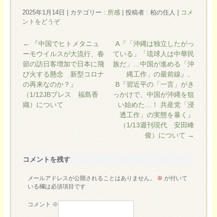
2025年1月14日
|
カテゴリー :
所感
|
投稿者 : 柏の住人
|
コメ
ントをどうぞ
←
『中国でヒトメタニュ
A『「沖縄は独立したがっ
ーモウイルスが大流行、春
ている」「琉球人は中華民
節の訪日客増加で日本に飛
族だ」…中国が進める「沖
び火する懸念 新型コロナ
縄工作」の最前線』、
の再来なのか？』
B『習近平の「一言」がき
（1/12JBプレス 福島香
っかけで、中国が沖縄を狙
織）について
い始めた…！ 共産党「浸
透工作」の実態を暴く』
（1/13週刊現代 安田峰
俊）について
→
コメントを残す
メールアドレスが公開されることはありません。
※
が付いて
いる欄は必須項目です
コメント
※