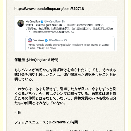
https://www.soundofhope.org/post/862718
何清漣 @HeQinglian 8 時間
もしペンスが当初やむを得ず賭けを迫られたにしても、その後も
賭け金を増やし続けたことは、彼が間違った選択をしたことを証
明している。
これからは、あまり話さず、引退した方が良い。今よりずっと良
くなるだろう。今、彼はジレンマに陥っている。民主党は彼を自
分たちの仲間とはみなしていないし、共和党員の97%も彼を自分
たちの仲間とはみなしていない。
引用
フォックスニュース @FoxNews 23時間