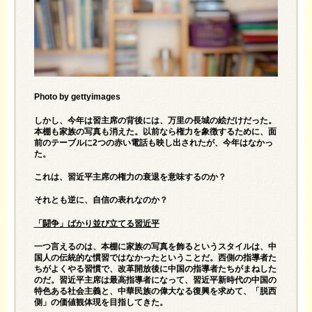
Photo by gettyimages
しかし、今年は習主席の背後には、万里の長城の絵だけだった。
本棚も家族の写真も消えた。以前なら権力を象徴するために、面
前のテーブルに2つの赤い電話も映し出されたが、今年はなかっ
た。
これは、習近平主席の権力の衰退を意味するのか？
それとも逆に、自信の表れなのか？
「闘争」ばかり並び立てる習近平
一つ言えるのは、本棚に家族の写真を飾るというスタイルは、中
国人の伝統的な慣習ではなかったということだ。西側の指導者た
ちがよくやる習慣で、改革開放後に中国の指導者たちがまねした
のだ。習近平主席は最高指導者になって、習近平新時代の中国の
特色ある社会主義と、中華民族の偉大なる復興を求めて、「脱西
側」の価値観体現を目指してきた。