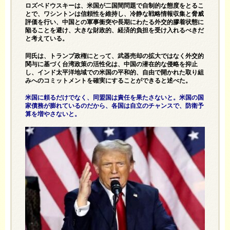
ロズペドウスキーは、米国が二国間問題で自制的な態度をとるこ
とで、ワシントンは信頼性を維持し、冷静な戦略情報収集と脅威
評価を行い、中国との軍事衝突や長期にわたる外交的膠着状態に
陥ることを避け、大きな財政的、経済的負担を受け入れるべきだ
と考えている。
同氏は、トランプ政権にとって、武器売却の拡大ではなく外交的
関与に基づく台湾政策の活性化は、中国の潜在的な侵略を抑止
し、インド太平洋地域での米国の平和的、自由で開かれた取り組
みへのコミットメントを確実にすることができると述べた。
米国に頼るだけでなく、同盟国は責任を果たさないと。米国の国
家債務が膨れているのだから、各国は自立のチャンスで、防衛予
算を増やさないと。