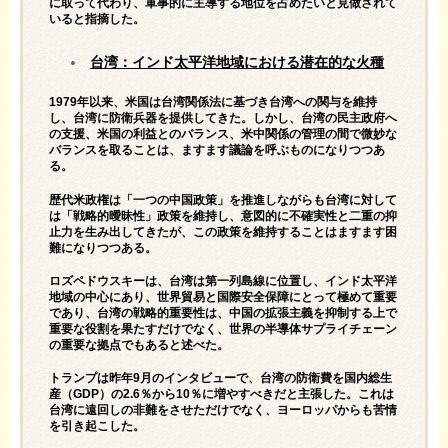
に取って代わり、軍事的に主導する地位を占めたいと見做されて
いると指摘した。
台湾：インド太平洋地域における潜在的な火種
1979年以来、米国は台湾関係法に基づき台湾への関与を維持
し、台湾に防衛兵器を提供してきた。しかし、台湾の民主政府へ
の支援、米国の利益とのバランス、米中関係の管理の間で微妙な
バランスを取ることは、ますます議論を呼ぶものになりつつあ
る。
歴代米政権は「一つの中国政策」を推進しながらも台湾に対して
は「戦略的曖昧性」政策を維持し、意図的に不確実性と二重の抑
止力を生み出してきたが、この政策を維持することはますます困
難になりつつある。
ロズペドウスキーは、台湾は第一列島線に位置し、インド太平洋
地域の中心にあり、世界貿易と国際安全保障にとって極めて重要
であり、台湾の戦略的重要性は、中国の拡張主義を抑制する上で
重要な役割を果たすだけでなく、世界の半導体サプライチェーン
の重要な拠点でもあると述べた。
トランプは昨年9月のインタビューで、台湾の防衛費を国内総生
産（GDP）の2.6％から10％に増やすべきだと主張した。これは
台湾に遠回しの非難をさせただけでなく、ヨーロッパからも苦情
を引き起こした。