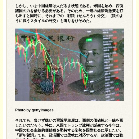
しかし、いま中国経済は火だるま状態である。米国を始め、西側
諸国の力を借りる必要がある。そのため、一連の経済刺激策を打
ち出すと同時に、それまでの「戦狼（せんろう）外交」（狼のよ
うに戦うスタイルの外交）も鳴りをひそめた。
Photo by gettyimages
それでも、負けず嫌いの習近平主席は、西側の価値観と一線を画
したいのだろう。特に、米国でトランプ政権が誕生する今年は、
中国の社会主義的価値観を堅持する姿勢を国際社会に示したい。
「新年賀詞」でも、経済面では柔軟に対応するが、政治面では強