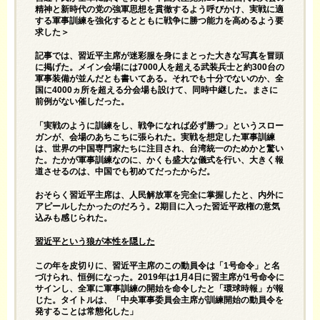
精神と新時代の党の強軍思想を貫徹するよう呼びかけ、実戦に適
する軍事訓練を強化するとともに戦争に勝つ能力を高めるよう要
求した＞
記事では、習近平主席が迷彩服を身にまとった大きな写真を冒頭
に掲げた。メイン会場には7000人を超える武装兵士と約300台の
軍事装備が並んだとも書いてある。それでも十分でないのか、全
国に4000ヵ所を超える分会場も設けて、同時中継した。まさに
前例がない催しだった。
「実戦のように訓練をし、戦争になれば必ず勝つ」というスロー
ガンが、会場のあちこちに張られた。実戦を想定した軍事訓練
は、世界の中国専門家たちに注目され、台湾統一のためかと驚い
た。たかが軍事訓練なのに、かくも盛大な儀式を行い、大きく報
道させるのは、中国でも初めてだったからだ。
おそらく習近平主席は、人民解放軍を完全に掌握したと、内外に
アピールしたかったのだろう。2期目に入った習近平政権の意気
込みも感じられた。
習近平という狼が本性を隠した
この年を皮切りに、習近平主席のこの動員令は「1号命令」と名
づけられ、恒例になった。2019年は1月4日に習主席が1号命令に
サインし、全軍に軍事訓練の開始を命令したと「環球時報」が報
じた。タイトルは、「中央軍事委員会主席が訓練開始の動員令を
発することは常態化した」