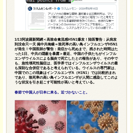
1/13阿波羅新聞網＜高致命禽流感H5N1爆发！陆医警告：从病发
到没命只一天 揭中共掩瞒＝致死率の高い鳥インフルエンザH5N1
が発生！中国医師が警告：発症から死ぬまで、残された時間はた
った1日、中共の隠蔽を暴露＞最近、中国の子供たちがインフル
エンザウイルスによる脳炎で死亡したとの報告があり、その中で
も、急性壊死性脳症は、医学界ではインフルエンザウイルスの最
も深刻な合併症であると考えられている。ウイルスの専門家は、
中国でのこの現象はインフルエンザA（H1N1）では比較的まれ
であり、致死率の高い鳥インフルエンザが人間に感染してこのよ
うな状況を引き起こす可能性が高いと考えている。
春節で中国人が日本に来る。近づかないこと。