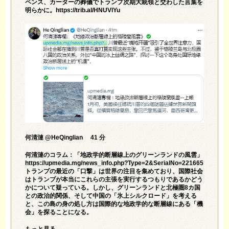
ペンス、カーターの葬儀でトランプ次期大統領と交わした言葉を
明らかに。https://trib.al/HNUVlYu
何清漣 @HeQinglian 41 分
何清漣のコラム：「地政学的断層線上のグリーンランドの風雲」
https://upmedia.mg/news_info.php?Type=2&SerialNo=221665
トランプの最近の「口撃」は世界の注目を集めており、国際社会
はトランプが本当にこれらの主張を実行するつもりであるかどう
かについて疑っている。しかし、グリーンランドと北極圏8カ国
との政治的関係、そして中国の「氷上シルクロード」を考える
と、この島の身の処し方は国際的な地政学的な断層線にある「機
会」を探ることになる。
もっと見る