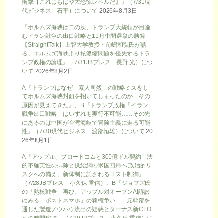
衝撃【これはもはや大恐慌レベルだ】』（7/31現
代ビジネス 石平）について
2026年8月3日
『ホルムズ海峡は二の次、トランプ大統領が目論
むイラン戦争の出口戦略と11月中間選挙の勝算
【StraightTalk】上智大学教授・前嶋和弘氏が語
る、ホルムズ海峡より核濃縮問題を優先するトラ
ンプ政権の論理』（7/31JBプレス 長野 光）につ
いて
2026年8月2日
A『トランプはなぜ「素人同然」の戦略ミスをし
てホルムズ海峡封鎖を招いてしまったのか…その
原因が見えてきた』、B『トランプ政権「イラン
戦争出口戦略」はいずれも実行不可能……その先
にあるのは中国が台湾海峡で冒険主義に走る可能
性』（7/30現代ビジネス 渡部恒雄）について
20
26年8月1日
A『アップル、ブロードコムと300億ドル契約 法
的不確実性の排除と供給網の米国回帰へ 政治的リ
スクへの備え、新体制に託されるコスト制御』
（7/28JBプレス 小久保 重信）、B『ジョブズ氏
の「熱核戦争」再び、アップル対オープンAI訴訟
にみる「ポストスマホ」の覇権争い 元幹部を
通じた製造ノウハウ流出の疑惑とターナス新CEO