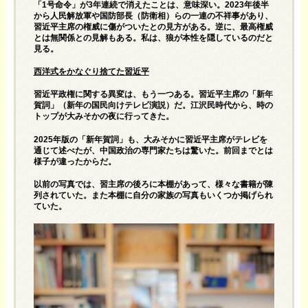
「1号命令」が3年連続で消えたことは、意味深い。2023年後半
から人民解放軍や国防部長（防衛相）らの一連の不祥事があり、
習近平主席の権威に傷がついたとの見方がある。逆に、最高権威
とは無関係との見解もある。私は、狼が本性を隠しているのだと
見る。
西洋式をかなぐり捨てた習近平
習近平政権に関する異変は、もう一つある。習近平主席の「新年
賀詞」（新年の国民向けテレビ演説）だ。江沢民時代から、時の
トップが大みそかの夜に行ってきた。
2025年版の「新年賀詞」も、大みそかに習近平主席がテレビを
通じて述べたが、中国政治の専門家たちは驚いた。前回までとは
様子が違ったからだ。
以前の写真では、習主席の後ろに本棚があって、様々な書籍が陳
列されていた。また本棚に自分の家族の写真もいくつか掲げられ
ていた。