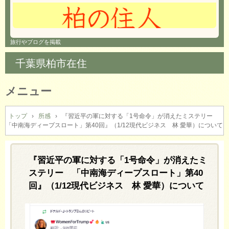
旅行やブログを掲載
千葉県柏市在住
メニュー
コ
ン
トップ
›
所感
›
『習近平の軍に対する「1号命令」が消えたミステリー
「中南海ディープスロート」第40回』（1/12現代ビジネス 林 愛華）について
テ
ン
ツ
へ
『習近平の軍に対する「1号命令」が消えたミ
ス
ステリー 「中南海ディープスロート」第40
キ
回』（1/12現代ビジネス 林 愛華）について
ッ
プ