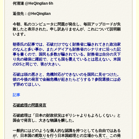
何清漣 @HeQinglian 6h
返信先：@HeQinglian
今朝、私のコンピュータに問題が発生し、毎回アップロードが失
敗したと表示された。申し訳ありませんが、これについて説明願
います。
朝香氏の記事では、石破だけでなく財務省に騙されてきた政治家
のなんと多い事か。またメデイアも財務省のシナリオに沿った記
事を書くので、国民も多数が騙されている。財務省は自分の天下
り先の確保に躍起で、とても国を憂えているとは思えない。米国
のDSと同じで、害が大きい。
石破は頭の悪さと、危機対応ができないのを国民に見せつけた。
彼の今後の発言で金融危機が起きたらどうする？参院選後には必
ず辞めてほしい。
記事
石破総理の問題発言
石破総理は「日本の財政状況はギリシャよりもよろしくない」と
国会で発言し、大きな物議を醸した。
一般的にはどのような個人的な認識を持つとしても自由ではある
が、日本国の舵取りを行う日本国総理との立場から見て、この発