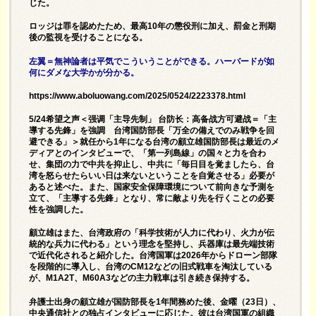
じた。
ロッジは罪を認めたため、最高10年の懲役刑に加え、罰金と刑期
後の監視を受けることになる。
左翼＝無神論者は平気でこういうことができる。ハーバードが如
何にダメな大学かが分かる。
https://www.aboluowang.com/2025/0524/2223378.html
5/24希望之声＜强调「主导先制」 台防长：高备战方可避战＝「主
導する先鋒」を強調 台湾国防部長「万全の備えでのみ戦争を回
避できる」＞就任から1年になる台湾の顧立雄国防部長は最近のメ
ディアとのインタビューで、「第一列島線」の国々と力を合わ
せ、集団の力で中共を抑止し、中共に「毎日目を覚ましたら、台
湾を怒らせたらいい日は来ないということを自覚させる」必要が
あると述べた。また、国家安全保障環境について前向きな予測を
立て、「主導する先鋒」となり、常に敵より先を行くことの必要
性を強調した。
顧立雄はまた、台湾政府の「科学技術が人力に代わり、火力が伝
統的な兵力に代わる」という理念を堅持し、兵器庫は最先端技術
で近代化されると紹介した。台湾国軍は2026年からドローン部隊
を段階的に導入し、台湾のCM12などの旧式戦車を淘汰している
が、M1A2T、M60A3などの主力戦車は引き続き保持する。
弁護士出身の顧立雄が国防部長を1年間務めた後、金曜（23日）、
中央通信社との独占インタビューに応じた。彼は台湾国軍の組織