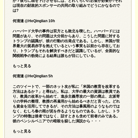
か？彼らに頭を下げさせるには、どれくらいのお金が必要か?それ
は現在の財政的スポンサーの共同の取り組みでどうにかなるので
は?
何清漣 @HeQinglian 10h
ハーバード大学の事件は双方とも敗北を喫した。ハーバードには
問題があり、その問題は大分前からあり、こうした問題に対する
トランプの認識が、彼の行動の出発点である。しかし、米国が世
界最大の貿易赤字を抱えているという事実も以前から存在してお
り、トランプもそれを解決すべきだと認識しているが、全面的な
関税戦争の勃発による結果は誰もが目にしている。
もっと見る
何清漣 @HeQinglian 5h
このツイートで、一部のネット友が私に「米国の教育を改革する
方法はあるか？」と尋ねた。私は、大学の最大の資源は教員であ
り、教員の改革から始めて、進歩主義専攻の一部の廃止、左派寄
りの学科の整理、教授の再雇用から始めるべきだと言った。どれ
も資金を活用してできるが、その方法は暴風雨のようなものでは
なく、むしろ春の雨が泥を作るようなものである。しかし、トラ
ンプの特徴は後者ではなく、話すときも含めて前者のみである。
彼のペンシルベニアでの暗殺を躱した演説から・・・
もっと見る