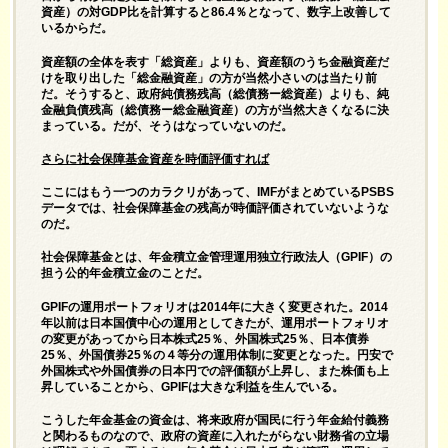
資産）の対GDP比を計算すると86.4％となって、数字上改善して
いるからだ。
資産額の全体を表す「総資産」よりも、資産額のうち金融資産だ
けを取り出した「総金融資産」の方が当然小さいのは当たり前
だ。そうすると、政府純債務残高（総債務ー総資産）よりも、純
金融負債残高（総債務ー総金融資産）の方が当然大きくなるに決
まっている。だが、そうはなっていないのだ。
さらに社会保障基金資産を時価評価すれば
ここにはもう一つのカラクリがあって、IMFがまとめているPSBS
データでは、社会保障基金の残高が時価評価されていないような
のだ。
社会保障基金とは、年金積立金管理運用独立行政法人（GPIF）の
担う公的年金積立金のことだ。
GPIFの運用ポートフォリオは2014年に大きく変更された。2014
年以前は日本国債中心の運用としてきたが、運用ポートフォリオ
の変更があってから日本株式25％、外国株式25％、日本債券
25％、外国債券25％の４等分の運用体制に変更となった。円安で
外国株式や外国債券の日本円での評価額が上昇し、また株価も上
昇していることから、GPIFは大きな利益を生んでいる。
こうした年金基金の資金は、将来政府が国民に行う年金給付義務
と関わるものなので、政府の資産に入れたがらない財務省の立場