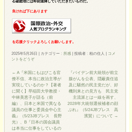
石破総理には即刻退陣していただきたいものだ。
良ければ下にあります
を応援クリックよろしくお願いします。
2025年5月26日
|
カテゴリー :
所感
|
投稿者 : 柏の住人
|
コメ
ントをどうぞ
←
A『米国にもはびこる官
『バイデン前大統領が前立
僚不信、本当に政治主導が
腺がんを公表、隠蔽責任追
実現しているのか？【著者
及に騒然の民主党だが、好
に聞く】早稲田大学教授・
機到来との見方も 民主党
中林美恵子が語る（前
主流派とは一線を画す、
編）、日本と米国で異なる
2028年大統領選候補者の顔
議員の仕事と委員会中心主
ぶれ』（5/24JBプレス 高
義』（5/23JBプレス 長野
濱賛）について
→
光）、B『日本の国会議員
は本当に仕事をしているの