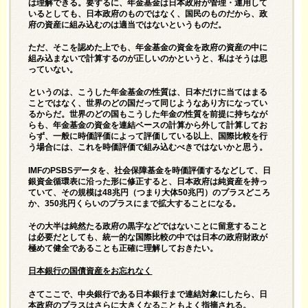
は理解できる。要するに、年金基金は日本政府が管理・運用して
いるとしても、日本政府のものではなく、国民のものだから、政
府の資産に組み込むのは適当ではないというものだ。
ただ、そこを認めた上でも、年金基金の資金を政府の資産の中に
組み込まないで計算するのが正しいのかというと、私はそうは思
っていない。
というのは、こうした年金基金の性質は、日本だけに当てはまる
ことではなく、世界のどの国だって同じようなあり方になってい
るからだ。世界のどの国もこうした年金の性質を前提に持ちなが
らも、年金基金の資金を連結ベースの計算から外して計算してお
らず、一般に時価評価によって評価している以上、国際比較を行
う場合には、これを時価評価で組み込むべきではないかと思う。
IMFのPSBSデータを、社会保障基金を時価評価するなどして、日
銀資金循環表に沿った形に修正すると、日本政府は純資産を持っ
ていて、その規模は48兆円（つまり大体50兆円）のプラスどころ
か、350兆円くらいのプラスにまで拡大することになる。
その大半は純然たる政府の黒字などではないことに留意すること
は必要だとしても、統一的な国際比較の中では日本の政府財政が
極めて健全であることも正確に理解しておきたい。
日本銀行の国債資産をお忘れなく
さてここで、中央銀行である日本銀行まで連結対象にしたら、日
本政府のプラスはさらに大きくなることもよく指摘される。