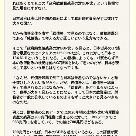
れはあくまでもこの「政府総債務残高の対GDP比」という指標で
見た場合にすぎない。
日本政府は実は諸外国の政府に比して政府保有資産がずば抜けて
大きな国だ。
だから債務全体を表す「総債務」で見るのではなく、債務超過分
である「純債務」で考える方が正しいという見方もできる。
そこで「政府純負債残高の対GDP比」を見ると、日本以外のG7諸
国で最悪なのはイタリアの125.09％だが、これに対して日本は
134.61％ということになる。この指標によっても、相変わらず日
本の政府財政の状況は他のG7諸国と比して悪いのだが、日本が突
出して悪いという感じはなくなってくる。
「なんだ、純債務残高で見ても日本は最悪なのではないか」と拍
子抜けした人もいるだろう。だが、純債務とは「総債務ー総資
産」で表されることになるから、「総資産」をどう見るかによっ
て、数字が大きく変わることになる。そして日本の総資産は、財
務省が一般に公表しているものよりもずっと大きいと見るべきも
のなのだ。
例えば、財務省の公表データでは2020年頃の土地を含む有形固定
資産の残高は280兆円程度に留まるのに対して、IMFデータでは
983兆円にも達していて、その差は700兆円ほどもある。
700兆円といえば、日本のGDPを超えているから、この評価が変