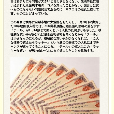
言はあまりにも問題が大きいと言わざるをえない。先頃辞任に追
い込まれた江藤農水相の「コメを買ったことがない」発言とは比
べものにならない問題発言であるのに、マスコミの追及は総じて
甘いものにとどまっている。
この発言は実際に金融市場に大混乱をもたらし、5月20日の実施し
た20年物国債入札では、平均落札価格と最低落札価格の差を示す
「テール」が1円14銭まで開くという入札の低調ぶりを示した。積
極的な買い手が多ければ最低落札価格も高くなるから「テール」
は小さなものになるが、積極的な買い手が少なくなれば、「こん
な価格で買えたらラッキー」という感じの安値での入札にまでチ
ャンスが巡ってくることになる。「テール」の拡大はこの「ラッ
キーな買い」が思わぬレベルにまで拡大したことを意味する。