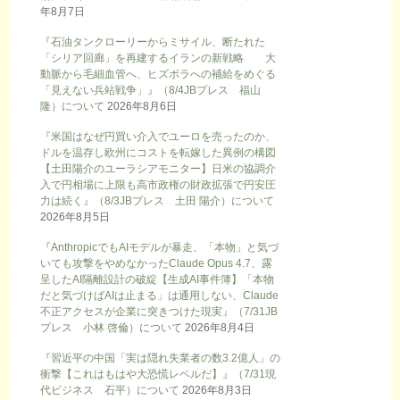
年8月7日
『石油タンクローリーからミサイル、断たれた
「シリア回廊」を再建するイランの新戦略 大
動脈から毛細血管へ、ヒズボラへの補給をめぐる
「見えない兵站戦争」』（8/4JBプレス 福山
隆）について
2026年8月6日
『米国はなぜ円買い介入でユーロを売ったのか、
ドルを温存し欧州にコストを転嫁した異例の構図
【土田陽介のユーラシアモニター】日米の協調介
入で円相場に上限も高市政権の財政拡張で円安圧
力は続く』（8/3JBプレス 土田 陽介）について
2026年8月5日
『AnthropicでもAIモデルが暴走、「本物」と気づ
いても攻撃をやめなかったClaude Opus 4.7、露
呈したAI隔離設計の破綻【生成AI事件簿】「本物
だと気づけばAIは止まる」は通用しない、Claude
不正アクセスが企業に突きつけた現実』（7/31JB
プレス 小林 啓倫）について
2026年8月4日
『習近平の中国「実は隠れ失業者の数3.2億人」の
衝撃【これはもはや大恐慌レベルだ】』（7/31現
代ビジネス 石平）について
2026年8月3日