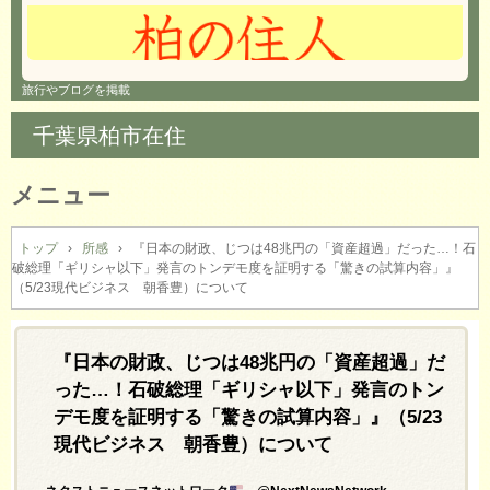
旅行やブログを掲載
千葉県柏市在住
メニュー
コ
ン
トップ
›
所感
›
『日本の財政、じつは48兆円の「資産超過」だった…！石
破総理「ギリシャ以下」発言のトンデモ度を証明する「驚きの試算内容」』
テ
（5/23現代ビジネス 朝香豊）について
ン
ツ
へ
『日本の財政、じつは48兆円の「資産超過」だ
ス
キ
った…！石破総理「ギリシャ以下」発言のトン
ッ
デモ度を証明する「驚きの試算内容」』（5/23
プ
現代ビジネス 朝香豊）について