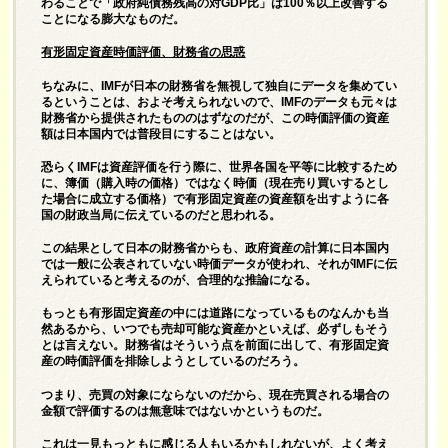
わることで「政府純債務残高の対GDP比」は100％以上改善する
ことになる膨大なものだ。
有形固定資産時価評価、財務省の思惑
ちなみに、IMFが日本の財務省を無視して独自にデータを集めてい
るということは、およそ考えられないので、IMFのデータも元々は
財務省から提供されたもののはずなのだが、この時価評価の資産
額は日本国内では普段目にすることはない。
恐らくIMFは資産評価を行う際に、世界各国を平等に比較するため
に、簿価（購入時の価格）ではなく時価（現在売り買いするとし
た場合に成立する価格）で有形固定資産の資産額を出すように各
国の財政当局に伝えているのだと思われる。
この結果として日本の財務省からも、政府資産の計算に日本国内
では一般に公表されていない時価データが使われ、それがIMFに伝
えられていると考えるのが、合理的な推論になる。
もっとも有形固定資産の中には道路になっているものなんかも当
然あるから、いつでも売却可能な資産かといえば、必ずしもそう
とは言えない。財務省はそういう点を前面に出して、有形固定資
産の時価評価を排除しようとしているのだろう。
つまり、売買の対象にならないのだから、現在売買される場合の
金額で評価するのは無意味ではないかというものだ。
これは一見もっともに感じる人もいるかもしれないが、よく考え