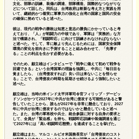
文化、部隊の訓練、装備の調達、部隊構造、国際的なつながりな
どについて話した。同氏は、台湾政府は斬新な考え方と実践を用
いて、継続的かつ着実に軍事力の強化と台湾の国家と国民の安全
の確保に努めて​​いると述べた。
彼は、現代の戦争の勝敗は知恵と意志の勝負にかかっていると考
えており、「人」が戦闘力の中核であり、軍隊は「実務的」な方
法で構築され、「戦闘即応」に向けて訓練されなければならない
と述べた。そして、常に敵より先んじるためには、国家安全保障
環境の変化を前向きに予測することと組み合わせて、「先導す
る」ことの利点を生かす必要がある。
そのため、顧立雄はインタビューで「戦争に備えて初めて戦争を
回避できる」という台湾国軍の理論を強調し、中共に「毎日目を
覚ましたら、（台湾侵攻すれば）良い日は来ないことを悟らせ
る」ことで、台湾侵攻の時期を延期させ続けるよう強制したいと
述べた。
顧立雄は、当時の米インド太平洋軍司令官フィリップ・デービッ
ドソンがかつて2027年に中共が台湾に侵攻する可能性があると警
告していたことから、誰もが2027年を非常に懸念しており、2027
年に中共が台湾に侵攻するのではないかと懸念していると述べ
た。また、台湾の軍将校や兵士、統合参謀に対する自身の要求と
して、全員が「緊迫感」を持ち、戦闘即応訓練や装備調達を通じ
て2027年には「高い戦闘即応態勢」を達成することを挙げた。
顧立雄はまた、マルコ・ルビオ米国務長官が「台湾侵攻のコスト