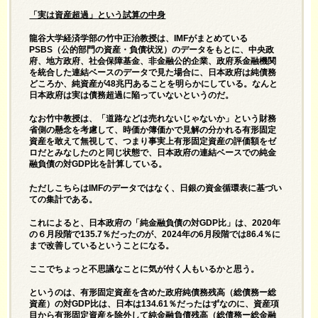
「実は資産超過」という試算の中身
龍谷大学経済学部の竹中正治教授は、IMFがまとめている
PSBS（公的部門の資産・負債状況）のデータをもとに、中央政
府、地方政府、社会保障基金、非金融公的企業、政府系金融機関
を統合した連結ベースのデータで見た場合に、日本政府は純債務
どころか、純資産が48兆円あることを明らかにしている。なんと
日本政府は実は債務超過に陥っていないというのだ。
なお竹中教授は、「道路などは売れないじゃないか」という財務
省側の懸念を考慮して、時価か簿価かで見解の分かれる有形固定
資産を敢えて無視して、つまり事実上有形固定資産の評価額をゼ
ロだとみなしたのと同じ状態で、日本政府の連結ベースでの純金
融負債の対GDP比を計算している。
ただしこちらはIMFのデータではなく、日銀の資金循環表に基づい
ての集計である。
これによると、日本政府の「純金融負債の対GDP比」は、2020年
の６月段階で135.7％だったのが、2024年の6月段階では86.4％に
まで改善しているということになる。
ここでちょっと不思議なことに気が付く人もいるかと思う。
というのは、有形固定資産を含めた政府純債務残高（総債務ー総
資産）の対GDP比は、日本は134.61％だったはずなのに、資産項
目から有形固定資産を除外して純金融負債残高（総債務ー総金融