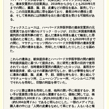
＞ハーバード大学医学部で「死体売買」スキャンダルが発覚し
た。遺体安置所の元従業員は、2018年から少なくとも2020年3月
までの間に、臓器、脳、顔、皮膚などの部位を盗み、販売してい
た。この元従業員は既に罪を認めており、最長10年の懲役と罰
金、そして将来的には刑務所を出た後の監視を受ける可能性があ
る。
フォックスニュースは、ハーバード大学医学部の遺体安置所の元
従業員である57歳のセドリック・ロッジが、21日に米国連邦最高
裁判所の首席判事の前で、盗んだ遺体を州境を越えて輸送した罪
を認めたと報じた。彼は、2018年から少なくとも2020年3月まで
の間に、マサチューセッツ州のハーバード大学医学部の遺体安置
所から人間の遺体を盗み、売却したり輸送したりしたことを認め
た。
これらの遺体は、献体提供者とハーバード大学医学部の間の解剖
学的提供協定に基づいて提供され、主に研究と教育の目的で使用
されているが、当時遺体安置所の職員だったロッジは、雇用主や
献体提供者、或いはその家族の許可なしか、彼らが事情を知らず
に遺体の臓器、脳、皮膚、手、顔、頭部を持ち去り、妻と組んで
マサチューセッツ州、ニューハンプシャー州、ペンシルベニア州
でそれらを売却し、巨額の利益を得ていた。
ロッジと妻は遺体を売却した後、他州の買い手に発送するか、買
い手が直接受け取るため自ら運搬するかだ。価格に関しては、検
察は頭部が1,000米ドル（約29,000台湾ドル）、脳が200米ドル
（約5,994台湾ドル）であると明らかにした。一部のメディアは、
購入者の中には「人間の皮膚をなめして革にする」人もいると報