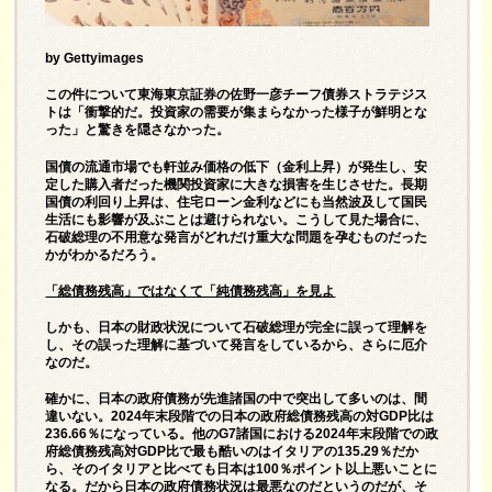
by Gettyimages
この件について東海東京証券の佐野一彦チーフ債券ストラテジス
トは「衝撃的だ。投資家の需要が集まらなかった様子が鮮明とな
った」と驚きを隠さなかった。
国債の流通市場でも軒並み価格の低下（金利上昇）が発生し、安
定した購入者だった機関投資家に大きな損害を生じさせた。長期
国債の利回り上昇は、住宅ローン金利などにも当然波及して国民
生活にも影響が及ぶことは避けられない。こうして見た場合に、
石破総理の不用意な発言がどれだけ重大な問題を孕むものだった
かがわかるだろう。
「総債務残高」ではなくて「純債務残高」を見よ
しかも、日本の財政状況について石破総理が完全に誤って理解を
し、その誤った理解に基づいて発言をしているから、さらに厄介
なのだ。
確かに、日本の政府債務が先進諸国の中で突出して多いのは、間
違いない。2024年末段階での日本の政府総債務残高の対GDP比は
236.66％になっている。他のG7諸国における2024年末段階での政
府総債務残高対GDP比で最も酷いのはイタリアの135.29％だか
ら、そのイタリアと比べても日本は100％ポイント以上悪いことに
なる。だから日本の政府債務状況は最悪なのだというのだが、そ