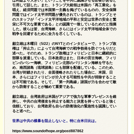
は利益より大きい」ということを中共に認識させる必要があると
引用して話した。また、トランプ大統領は米国の「再工業化」を
唱え、経済問題では米国第一主義を掲げているものの、安全保障
問題ではインド太平洋問題が優先されているのは、トランプとそ
のスタッフが「インド太平洋地域の平和と安定は世界の安全と繁
栄に不可欠な要素である」との認識で一致しているためだと指摘
した。彼らは皆、台湾海峡、さらにはインド太平洋地域全体での
戦争を回避するために全力を尽くしている。
顧立雄は木曜日（5/22）のNYTとのインタビューで、トランプ政
権は「抑止力」によって台湾海峡での戦争勃発を防ぐつもりだと
述べた。そのため、トランプ政権はフィリピンと日本に継続的に
部隊を派遣している。日本政府はまた、日本の宮古海峡、フィリ
ピンのバシー海峡、フィリピン北部のバリンタン海峡を守るた
め、南西諸島（琉球諸島）にも部隊を配備している。このため、
台湾が封鎖されたり、全面侵略されたりした場合に、米国、日
本、さらにはフィリピンが介入する可能性を中共が排除すること
は不可能である。そして、「第一列島線」諸国が力を合わせて敵
から防衛することが極めて重要である。
顧立雄は、台湾政府は米国がアジアで強力な軍事プレゼンスを維
持し、中共の台湾侵攻を抑止する能力と決意を持っていると強く
信頼しており、台湾政府も自らの防衛強化の緊急性を認識してい
ると述べた。
世界は中共の横暴を阻止しないと。特に台米日比は。
https://www.soundofhope.org/post/887862