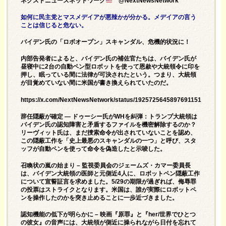
ネクストニュースネットワーク
@NextNewsNetwork
如何に民主党とマスメデイアが悪辣かが分かる。メデイアの言う
ことは信じると危ない。
バイデン氏の「ロボオープン」スキャンダル、危機的状況に！
内部告発者によると、バイデン氏の補佐官たちは、バイデン氏が
昼寝中に2台の自動ペン型ロボットを使って恩赦や大統領令に印を
押し、眠っている間に法律が可決されたという。つまり、大統領
が目覚めていない間に米国が書き換えられていたのだ。
https://x.com/NextNewsNetwork/status/1925725645897691151
辞任隠蔽が確定 ― ドゥーシー氏がWHを糾弾：トランプ大統領は
バイデン氏の認知障害と矛盾するファイルを機密解除するのか？
リーヴィット氏は、まだ捜索命令が出されていないことを認め、
この隠蔽工作を「史上最悪のスキャンダルの一つ」と呼び、スタ
ッフが自動ペンを使って命令を偽造したと示唆した。
召喚状の嵐の始まり – 監視委員会のジェームズ・カマー委員長
は、バイデン大統領の医師と元側近4人に、ロボットペン隠蔽工作
について宣誓証言を求めました。5/29の期限が過ぎれば、侮辱罪
の投票はストライクとなります。米国は、誰が実際にロボットペ
ンを操作したのかを突き止めることに一歩近づきました。
認知機能の低下が明らかに – 映画『原罪』と『her/世界でひとつ
の彼女』の音声には、大統領が側近に操られながら日付を忘れて