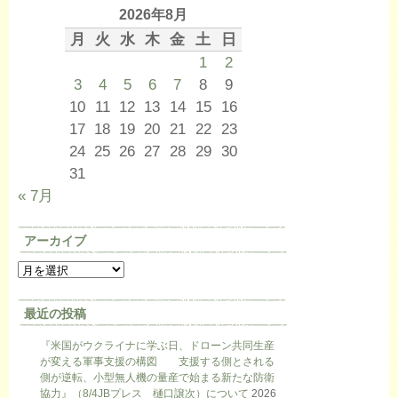
2026年8月
月
火
水
木
金
土
日
1
2
3
4
5
6
7
8
9
10
11
12
13
14
15
16
17
18
19
20
21
22
23
24
25
26
27
28
29
30
31
« 7月
アーカイブ
最近の投稿
『米国がウクライナに学ぶ日、ドローン共同生産
が変える軍事支援の構図 支援する側とされる
側が逆転、小型無人機の量産で始まる新たな防衛
協力』（8/4JBプレス 樋口譲次）について
2026