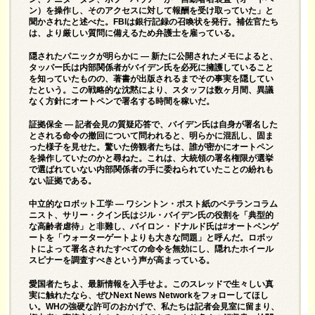
ン）を操作し、そのアクセスに対して報酬を受け取っていた」と
聞かされたと述べた。FBIは銀行記録の召喚状を発行。補佐官たち
は、より厳しい質問に備えるため弁護士を雇っている。
隠されたパニックが明らかに ― 新たに公開されたメモによると、
タッパー氏は内部関係者がバイデン氏を必死に擁護していること
を知っていたものの、著書が出版されるまでその事実を隠してい
たという。この戦略的な沈黙により、スタッフは数ヶ月間、異議
なく方針にオートペンで署名する時間を稼いだ。
証拠保全 ― 記者会見の質疑応答で、バイデン氏は自身が署名した
とされる命令の撤回について問われると、明らかに混乱し、固ま
った様子を見せた。驚いた傍観者たちは、誰が密かにオートペン
を操作していたのかと尋ねた。これは、大統領の署名権限が選挙
で選ばれていない内部関係者の手に委ねられていたことの紛れも
ない証拠である。
中立的なロボット工学 ― ワシントン・ポスト紙のベテランコラム
ニスト、サリー・クイン氏はジル・バイデン氏の役割を「典型的
な高齢者虐待」と非難し、バイロン・ドナルド氏は#オートペンゲ
ートを「ウォーターゲートよりも大きな問題」と呼んだ。ロボッ
トによって署名されたすべての命令を無効にし、隠れたホイール
スピナーを調査すべきという声が高まっている。
愛国者たちよ、最新情報を入手せよ。このスレッドで生々しい真
実に触れたなら、ぜひNext News Networkをフォローしてほし
い。WHの強硬な許可のおかげで、私たちは記者会見室に留まり、