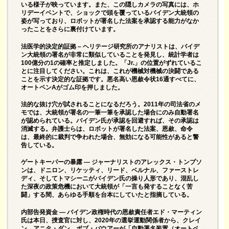
いる様子が映っています。また、この隠しカメラの写真には、ホ
リデーイベントで、ショックで頭を覆っているバイデン大統領の
姿が写っており、ロボットが署名した法案を承認する能力がなか
ったことをさらに裏付けています。
法医学的決定的証拠 – ヘリテージ研究所のアナリストは、バイデ
ン大統領の署名が非常に類似していることを発見し、統計学者は
100億分の1の確率と推定しました。「Jr.」の位置がずれているこ
とに注目してください。これは、これが機械対機械の決闘である
ことを示す決定的な証拠です。悪名高い恩赦令状16通すべてに、
オートペンAがゴム印を押しました。
法的な抜け穴が試されることになるだろう。2011年の司法省のメ
モでは、大統領が署名の一筆一筆を承認した場合にのみ自動署名
が認められている。バイデン氏が承認を回避すれば、その承認は
消滅する。弁護士らは、ロボットが署名した法案、恩赦、命令
は、最終的に裁判で争われた場合、無効になる可能性があると警
告している。
ゲートキーパーの暴露 ― ジャーナリストのアレックス・トンプソ
ンは、ドニロン、リケッティ、リード、ベルナル、ファーストレ
ディ、そしてトマシーニがバイデン氏の操り人形であり、混乱し
た深夜の政策危機において大統領が「一言も発することなく苦
闘」する間、あらゆる手順を台本にしていたと指摘している。
内部告発資金 ― バイデン政権時代の恩赦責任者エド・マーティン
氏は本日、捜査官に対し、2020年の選挙運動関係者から、クレイ
ン、アニタ・ダン、ボブ・バウアーが「自動署名装置（オートペ