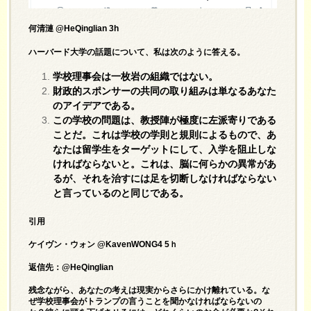
何清漣 @HeQinglian 3h
ハーバード大学の話題について、私は次のように答える。
学校理事会は一枚岩の組織ではない。
財政的スポンサーの共同の取り組みは単なるあなた
のアイデアである。
この学校の問題は、教授陣が極度に左派寄りである
ことだ。これは学校の学則と規則によるもので、あ
なたは留学生をターゲットにして、入学を阻止しな
ければならないと。これは、脳に何らかの異常があ
るが、それを治すには足を切断しなければならない
と言っているのと同じである。
引用
ケイヴン・ウォン @KavenWONG4 5ｈ
返信先：@HeQinglian
残念ながら、あなたの考えは現実からさらにかけ離れている。な
ぜ学校理事会がトランプの言うことを聞かなければならないの