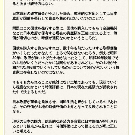
るとあまり説得力はない。
日本政府の運営資金が不足した場合、現実的な対応としては日本
政府が国債を発行して資金を集めればいいだけのことだ。
問題はこの国債を発行する際に、国債を購入してもらう金融機関
などに日本政府が保有する現在の資産額を正確に伝える上で、簿
価が適切なのか、時価が適切なのかというところだ。
国債を購入する側からすれば、数十年も前だったりする取得価格
がいくらだったかなんて、まるで関心はないだろう。例えば昭和
30年に政府が買い上げた土地があったとして、昭和30年段階でそ
の土地がいくらだったかには関心があるけれども、その土地が令
和7年の現段階でいくらしているのかについて関心がないという投
資家は存在しないのではないか。
そもそも売られることが絶対にない土地であっても、現状でいく
ら程度なのかという時価評価は、日本の現在の経済力が反映され
た中で決まるものだ。
日本政府が産業を発展させ、国民生活を豊かにしているのであれ
ば、その評価が土地の時価評価の上昇となって反映されることに
なる。
現状の日本の国力、総合的な経済力を背景に日本国債が発行され
るという観点から見れば、時価評価によって捉える方が私は正し
いと考える。