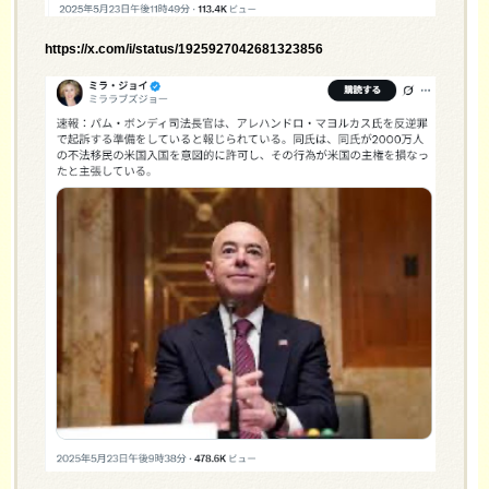
https://x.com/i/status/1925927042681323856