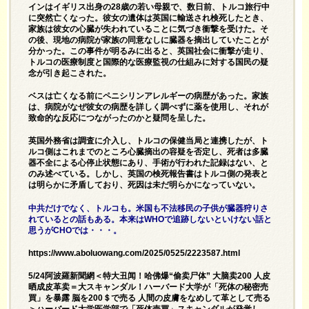
インはイギリス出身の28歳の若い母親で、数日前、トルコ旅行中
に突然亡くなった。彼女の遺体は英国に輸送され検死したとき、
家族は彼女の心臓が失われていることに気づき衝撃を受けた。そ
の後、現地の病院が家族の同意なしに臓器を摘出していたことが
分かった。この事件が明るみに出ると、英国社会に衝撃が走り、
トルコの医療制度と国際的な医療監視の仕組みに対する国民の疑
念が引き起こされた。
ベスは亡くなる前にペニシリンアレルギーの病歴があった。家族
は、病院がなぜ彼女の病歴を詳しく調べずに薬を使用し、それが
致命的な反応につながったのかと疑問を呈した。
英国外務省は調査に介入し、トルコの保健当局と連携したが、ト
ルコ側はこれまでのところ心臓摘出の容疑を否定し、死者は多臓
器不全による心停止状態にあり、手術が行われた記録はない、と
のみ述べている。しかし、英国の検死報告書はトルコ側の発表と
は明らかに矛盾しており、死因は未だ明らかになっていない。
中共だけでなく、トルコも。米国も不法移民の子供が臓器狩りさ
れているとの話もある。本来はWHOで追跡しないといけない話と
思うがCHOでは・・・。
https://www.aboluowang.com/2025/0525/2223587.html
5/24阿波羅新聞網＜特大丑闻！哈佛爆“偷卖尸体” 大脑卖200 人皮
晒成皮革卖＝大スキャンダル！ハーバード大学が「死体の秘密売
買」を暴露 脳を200＄で売る 人間の皮膚をなめして革として売る