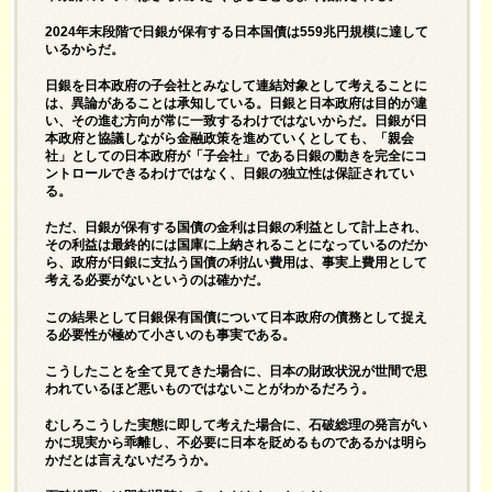
2024年末段階で日銀が保有する日本国債は559兆円規模に達して
いるからだ。
日銀を日本政府の子会社とみなして連結対象として考えることに
は、異論があることは承知している。日銀と日本政府は目的が違
い、その進む方向が常に一致するわけではないからだ。日銀が日
本政府と協議しながら金融政策を進めていくとしても、「親会
社」としての日本政府が「子会社」である日銀の動きを完全にコ
ントロールできるわけではなく、日銀の独立性は保証されてい
る。
ただ、日銀が保有する国債の金利は日銀の利益として計上され、
その利益は最終的には国庫に上納されることになっているのだか
ら、政府が日銀に支払う国債の利払い費用は、事実上費用として
考える必要がないというのは確かだ。
この結果として日銀保有国債について日本政府の債務として捉え
る必要性が極めて小さいのも事実である。
こうしたことを全て見てきた場合に、日本の財政状況が世間で思
われているほど悪いものではないことがわかるだろう。
むしろこうした実態に即して考えた場合に、石破総理の発言がい
かに現実から乖離し、不必要に日本を貶めるものであるかは明ら
かだとは言えないだろうか。