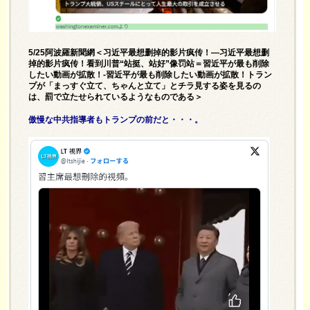
5/25阿波羅新聞網＜习近平最想删掉的影片疯传！—习近平最想删
掉的影片疯传！看到川普“站挺、站好”像罚站＝習近平が最も削除
したい動画が拡散！-習近平が最も削除したい動画が拡散！トラン
プが「まっすぐ立て、ちゃんと立て」とチラ見する姿を見るの
は、罰で立たせられているようなものである＞
傲慢な中共指導者もトランプの前だと・・・。