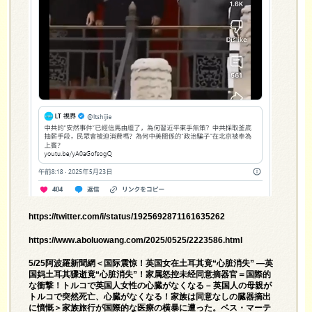
https://twitter.com/i/status/1925692871161635262
https://www.aboluowang.com/2025/0525/2223586.html
5/25阿波羅新聞網＜国际震惊！英国女在土耳其竟“心脏消失” —英
国妈土耳其骤逝竟“心脏消失”！家属怒控未经同意摘器官＝国際的
な衝撃！トルコで英国人女性の心臓がなくなる – 英国人の母親が
トルコで突然死亡、心臓がなくなる！家族は同意なしの臓器摘出
に憤慨＞家族旅行が国際的な医療の横暴に遭った。ベス・マーテ