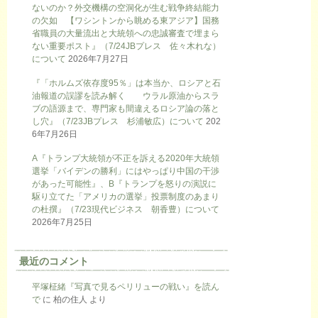
ないのか？外交機構の空洞化が生む戦争終結能力
の欠如 【ワシントンから眺める東アジア】国務
省職員の大量流出と大統領への忠誠審査で埋まら
ない重要ポスト』（7/24JBプレス 佐々木れな）
について
2026年7月27日
『「ホルムズ依存度95％」は本当か、ロシアと石
油報道の誤謬を読み解く ウラル原油からスラ
ブの語源まで、専門家も間違えるロシア論の落と
し穴』（7/23JBプレス 杉浦敏広）について
202
6年7月26日
A『トランプ大統領が不正を訴える2020年大統領
選挙「バイデンの勝利」にはやっぱり中国の干渉
があった可能性』、B『トランプを怒りの演説に
駆り立てた「アメリカの選挙」投票制度のあまり
の杜撰』（7/23現代ビジネス 朝香豊）について
2026年7月25日
最近のコメント
平塚柾緒『写真で見るペリリューの戦い』を読ん
で
に
柏の住人
より