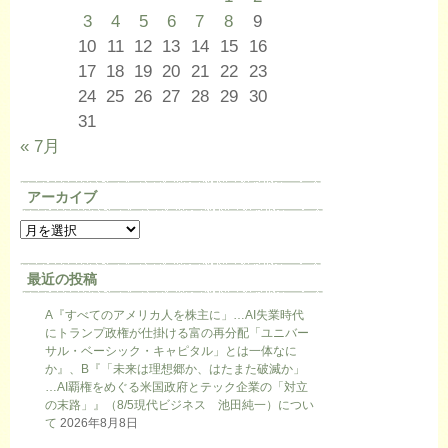
3
4
5
6
7
8
9
10
11
12
13
14
15
16
17
18
19
20
21
22
23
24
25
26
27
28
29
30
31
« 7月
アーカイブ
最近の投稿
A『すべてのアメリカ人を株主に」…AI失業時代
にトランプ政権が仕掛ける富の再分配「ユニバー
サル・ベーシック・キャピタル」とは一体なに
か』、B『「未来は理想郷か、はたまた破滅か」
…AI覇権をめぐる米国政府とテック企業の「対立
の末路」』（8/5現代ビジネス 池田純一）につい
て
2026年8月8日