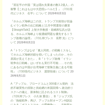
『習近平の中国「実は隠れ失業者の数3.2億人」の
衝撃【これはもはや大恐慌レベルだ】』（7/31現
代ビジネス 石平）について
2026年8月3日
『ホルムズ海峡は二の次、トランプ大統領が目論
むイラン戦争の出口戦略と11月中間選挙の勝算
【StraightTalk】上智大学教授・前嶋和弘氏が語
る、ホルムズ海峡より核濃縮問題を優先するトラ
ンプ政権の論理』（7/31JBプレス 長野 光）につ
いて
2026年8月2日
A『トランプはなぜ「素人同然」の戦略ミスをし
てホルムズ海峡封鎖を招いてしまったのか…その
原因が見えてきた』、B『トランプ政権「イラン
戦争出口戦略」はいずれも実行不可能……その先
にあるのは中国が台湾海峡で冒険主義に走る可能
性』（7/30現代ビジネス 渡部恒雄）について
20
26年8月1日
A『アップル、ブロードコムと300億ドル契約 法
的不確実性の排除と供給網の米国回帰へ 政治的リ
スクへの備え、新体制に託されるコスト制御』
（7/28JBプレス 小久保 重信）、B『ジョブズ氏
の「熱核戦争」再び、アップル対オープンAI訴訟
にみる「ポストスマホ」の覇権争い 元幹部を