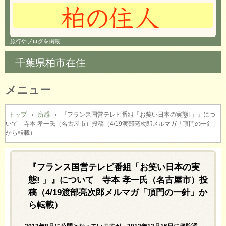
旅行やブログを掲載
千葉県柏市在住
メニュー
コ
ン
トップ
›
所感
›
『フランス国営テレビ番組「お笑い日本の実態! 」』につ
いて 寺本 孝一氏（名古屋市）投稿（4/19渡部亮次郎メルマガ「頂門の一針」
テ
から転載）
ン
ツ
へ
『フランス国営テレビ番組「お笑い日本の実
ス
キ
態! 」』について 寺本 孝一氏（名古屋市）投
ッ
稿（4/19渡部亮次郎メルマガ「頂門の一針」か
プ
ら転載）