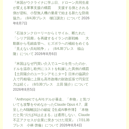
『米国がウクライナに学ぶ日、ドローン共同生産
が変える軍事支援の構図 支援する側とされる
側が逆転、小型無人機の量産で始まる新たな防衛
協力』（8/4JBプレス 樋口譲次）について
2026
年8月7日
『石油タンクローリーからミサイル、断たれた
「シリア回廊」を再建するイランの新戦略 大
動脈から毛細血管へ、ヒズボラへの補給をめぐる
「見えない兵站戦争」』（8/4JBプレス 福山
隆）について
2026年8月6日
『米国はなぜ円買い介入でユーロを売ったのか、
ドルを温存し欧州にコストを転嫁した異例の構図
【土田陽介のユーラシアモニター】日米の協調介
入で円相場に上限も高市政権の財政拡張で円安圧
力は続く』（8/3JBプレス 土田 陽介）について
2026年8月5日
『AnthropicでもAIモデルが暴走、「本物」と気づ
いても攻撃をやめなかったClaude Opus 4.7、露
呈したAI隔離設計の破綻【生成AI事件簿】「本物
だと気づけばAIは止まる」は通用しない、Claude
不正アクセスが企業に突きつけた現実』（7/31JB
プレス 小林 啓倫）について
2026年8月4日