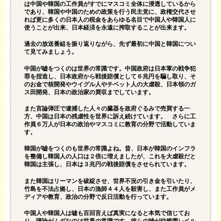
は中国や韓国の工作員がすでにマスコミ全体に浸透しているから
であり、韓国や中国のための政策を行う民主党に、政権交代させ
れば更に多くの日本人の税金をあらゆる名目で中国人や韓国人に
使うことが出来、日本経済を永遠に搾取することが出来ます。
過去の放送番組を振り返りながら、先ず最初に中国と韓国につい
て見てみましょう。
中国が嘘をつくのは世界の常識です。中国政府は日本軍の戦争犯
罪を捏造し、日本政府から戦後賠償として６兆円を騙し取り、そ
のお金で核開発やウイグル人やチベット人の大虐殺、日本領のガ
ス田開発、日本の政治家の買収までしています。
また言論弾圧で逮捕した人々の臓器を政府ぐるみで売買する一
方、中国は日本の残虐性を世界に訴え続けています。 さらに工
作員６万人が日本の政治やマスコミに教育の分野で活動していま
す。
韓国が嘘をつくのも世界の常識よね。昔、日本が韓国のインフラ
を整備し韓国人の人口は２倍に増えましたが、これを大虐殺だと
韓国は主張し、日本は３兆円の戦後賠償をさせられています。
また韓国はリーマンを破綻させ、世界不況の引き金を引いたり、
竹島を不法占拠し、日本の漁師４４人を殺害し、また工作員がメ
ディアや教育、政治の分野で反日活動を行っています。
中国人や韓国人は嘘も百回言えば真実になると本気で信じてお
り、議論がムダなのは世界の常識です。彼らの嘘が幼稚園レベル