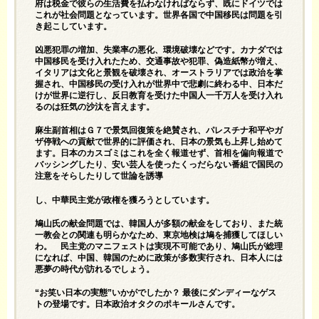
府は税金で彼らの生活費を払わなければならず、既にドイツでは
これが社会問題となっています。世界各国で中国移民は問題を引
き起こしています。
凶悪犯罪の増加、失業率の悪化、環境破壊などです。カナダでは
中国移民を受け入れたため、交通事故や犯罪、偽造紙幣が増え、
イタリアは文化と景観を破壊され、オーストラリアでは政治を掌
握され、中国移民の受け入れが世界中で悲劇に終わる中、日本だ
けが世界に逆行し、反日教育を受けた中国人一千万人を受け入れ
るのは狂気の沙汰を言えます。
麻生副首相はＧ７で景気回復策を絶賛され、パレスチナ和平やガ
ザ停戦への貢献で世界的に評価され、日本の景気も上昇し始めて
ます。日本のカスゴミはこれを全く報道せず、首相を偏向報道で
バッシングしたり、安い芸人を使ったくっだらない番組で国民の
注意をそらしたりして世論を誘導
し、中華民主党が政権を獲ろうとしています。
鳩山氏の献金問題では、韓国人が多額の献金をしており、また統
一教会との関連も明らかなため、東京地検は鳩を捕獲してほしい
わ。 民主党のマニフェストは実現不可能であり、鳩山氏が総理
になれば、中国、韓国のために政策が多数実行され、日本人には
悪夢の時代が訪れるでしょう。
“お笑い日本の実態”いかがでしたか？ 最後にダンディーなゲス
トの登場です。日本政治オタクのポキールさんです。