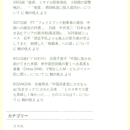
2/9日経『政府、ミサイル防衛強化 ３段階の迎撃
検討』、『「衛星」 周回軌道に投入成功か』につ
いて
に
柏の住人
より
3/27日経 FT『フェイスブック創業者の過信 中
国への接近の代償 』、日経 中沢克二『日本も巻
き込むアジアの新冷戦(風見鶏)』、3/25産経ニュ
ース 石平『習近平氏よりも格上の実力者が浮上
してきた 頓挫した「独裁者」への道』について
に
柏の住人
より
9/11日経ﾋﾞｼﾞﾈｽｵﾝﾗｲﾝ 石黒千賀子『中国に欺かれ
続けてきた米国 米中国交回復の驚くべき真実を
著書「China 2049」で明かしたM・ピルズベリー
氏に聞く』について
に
柏の住人
より
8/3ZAKZAK 矢板明夫『中国共産党にカモなら
ぬ“北京ダック”にされた日本 「１００年で３度
も美味しく味わった…」そのココロは？』につい
て
に
柏の住人
より
カテゴリー
スマホ