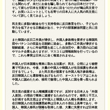
にも関わらず、未だにお金を騙し取られてるのは日本だけです。
そして彼らが日本を支配するために目をつけたのが鳩山民主党で
す。お笑いユニットとしても右寄りの日本人に大人気の民主党に
ついて詳しく見てみましょう。
民主党に多額の献金を行う支持母体に反日教育を行い、子どもの
学力を低下させる日教組があり、ヤクザの部落解放同盟と共に活
動しています。
また韓国の反日工作員が潜伏し、外国人参政権を要求する韓国民
団やパチンコの収益を北朝鮮に送金し、多数の工作員が潜伏する
朝鮮総連、さらに年金問題を起こした自治労や、暴力団の山口組
やマルチ企業もありますが、マスコミは情報統制を行っているの
で、これら事実は日本人に全く報道されません。
外国人が日本国籍を簡単に取れる法案が、民主、公明により秘密
裏で可決され、今後、大量の中国人や韓国人が生活保護を求め来
日するでしょう。 また民主党が提案する外国人地方参政権は、
反日韓国人にも選挙権をあげるもので、オーストラリアはこれを
中国人に認めたため、移民で激増した中国人に国を乗っ取られま
した。
民主党の提案する人権擁護法案ですが、反対する日本人を「外国
人差別」の理由で簡単に逮捕するためのものです。移民１千万人
を計画する民主党はまず中国人と韓国人の人権を再優先します。
在日韓国人の生活保護受給率は日本人の５倍以上高率であり、中
国人、韓国人移民が国籍を取得した後、大量に失業すれば日本政