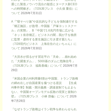
通じた製造ノウハウ流出の疑惑とターナス新CEO
への時間稼ぎ』（7/29JBプレス 小久保 重信）に
ついて
2026年7月31日
A『”寝そべり族”や反抗的な子どもを強制連行する
「矯正施設」が急増…中国版「戸塚ヨットスクー
ル」の実態』、B『中国で1.6兆円市場に広がる
「ネット依存矯正」ビジネスの闇…我が子を独房
に監禁・虐待する更生施設に引き渡す親たち』
（7/28現代ビジネス 上海在住のえいちゃん）に
ついて
2026年7月30日
『大洪水が揺るがす習近平の「天命」…崩れ始め
た「大躍進ダム」、5000基のダムに危険信号 』
（7/28JBプレス 福島香織）について
2026年7月
29日
『米国企業のAI利用量6割が中国製、トランプ政権
の締め出しが自国産業を傷つける逆説 【生成
AI事件簿】制裁・開示義務・調達規制でも止まら
ない、中国製オープンモデル拡散の現実と規制の
壁』（7/25JBプレス 小林 啓倫）について
2026
年7月28日
『なぜトランプ政権はイラン戦争を終わらせられ