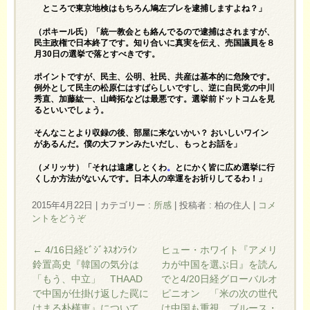
ところで東京地検はもちろん鳩左ブレを逮捕しますよね？」
（ポキール氏）「統一教会とも絡んでるので逮捕はされますが、
民主政権で日本終了です。知り合いに真実を伝え、売国議員を８
月30日の選挙で落とすべきです。
ポイントですが、民主、公明、社民、共産は基本的に危険です。
例外として民主の松原仁はすばらしいですし、逆に自民党の中川
秀直、加藤紘一、山崎拓などは最悪です。選挙前ドットコムを見
るといいでしょう。
そんなことより収録の後、部屋に来ないかい？ おいしいワイン
があるんだ。僕の大ファンみたいだし、もっとお話を」
（メリッサ）「それは遠慮しとくわ
。
とにかく皆に広め選挙に行
くしか方法がないんです。日本人の幸運をお祈りしてるわ！」
2015年4月22日
|
カテゴリー :
所感
|
投稿者 : 柏の住人
|
コメ
ントをどうぞ
←
4/16日経ﾋﾞｼﾞﾈｽｵﾝﾗｲﾝ
ヒュー・ホワイト『アメリ
鈴置高史『韓国の気分は
カが中国を選ぶ日』を読ん
「もう、中立」 THAAD
でと4/20日経グローバルオ
で中国が仕掛け返した罠に
ピニオン 「米の次の世代
はまる朴槿恵』について
は中国も重視 ブルース・