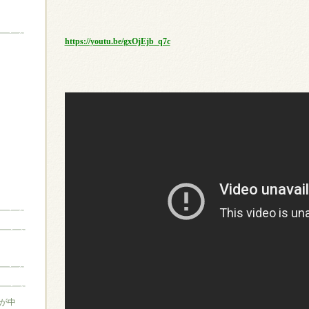
https://youtu.be/gxOjEjb_q7c
が中