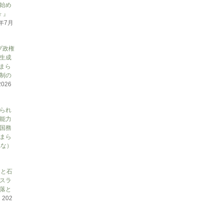
始め
 』
6年7月
プ政権
生成
まら
制の
2026
られ
能力
国務
まら
れな）
アと石
スラ
落と
て
202