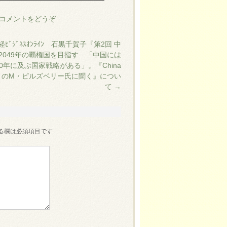
コメントをどうぞ
日経ﾋﾞｼﾞﾈｽｵﾝﾗｲﾝ 石黒千賀子『第2回 中
2049年の覇権国を目指す 「中国には
00年に及ぶ国家戦略がある」。『China
9』のM・ピルズベリー氏に聞く』につい
て
→
る欄は必須項目です