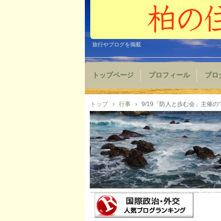
旅行やブログを掲載
トップページ
プロフィール
ブロ
トップ
›
行事
›
9/19「防人と歩む会」主催