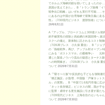
てホルムズ海峡封鎖を招いてしまったのか…
原因が見えてきた』、B『トランプ政権「イ
戦争出口戦略」はいずれも実行不可能……そ
にあるのは中国が台湾海峡で冒険主義に走る
性』（7/30現代ビジネス 渡部恒雄）につ
26年8月1日
A『アップル、ブロードコムと300億ドル契
的不確実性の排除と供給網の米国回帰へ 政
スクへの備え、新体制に託されるコスト制御
（7/28JBプレス 小久保 重信）、B『ジョ
の「熱核戦争」再び、アップル対オープンAI
にみる「ポストスマホ」の覇権争い 元幹
通じた製造ノウハウ流出の疑惑とターナス新
への時間稼ぎ』（7/29JBプレス 小久保 重
ついて
2026年7月31日
A『”寝そべり族”や反抗的な子どもを強制連
「矯正施設」が急増…中国版「戸塚ヨットス
ル」の実態』、B『中国で1.6兆円市場に広
「ネット依存矯正」ビジネスの闇…我が子を
に監禁・虐待する更生施設に引き渡す親たち
（7/28現代ビジネス 上海在住のえいちゃ
ついて
2026年7月30日