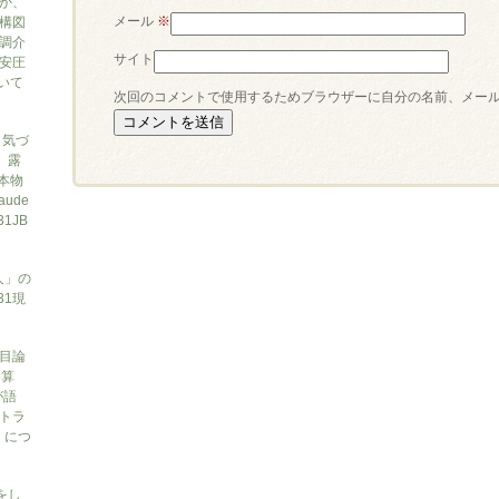
か、
メール
※
構図
調介
サイト
安圧
ついて
次回のコメントで使用するためブラウザーに自分の名前、メー
と気づ
7、露
本物
ude
1JB
人」の
31現
目論
勝算
が語
トラ
）につ
をし