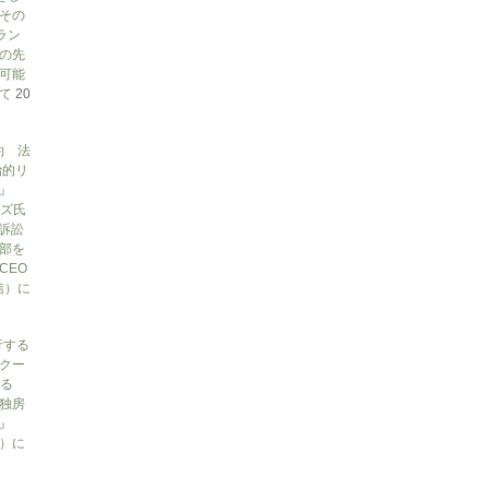
その
ラン
の先
可能
いて
20
約 法
治的リ
』
ブズ氏
訴訟
部を
CEO
信）に
行する
クー
がる
独房
』
ん）に