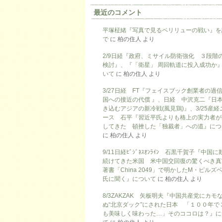
最近のコメント
平塚柾緒『写真で見るペリリューの戦い』を
で
に
柏の住人
より
2/9日経『政府、ミサイル防衛強化 ３段階
検討』、『「衛星」 周回軌道に投入成功か
いて
に
柏の住人
より
3/27日経 FT『フェイスブック創業者の過
国への接近の代償 』、日経 中沢克二『日
き込むアジアの新冷戦(風見鶏)』、3/25産経
ース 石平『習近平氏よりも格上の実力者が
してきた 頓挫した「独裁者」への道』につ
に
柏の住人
より
9/11日経ﾋﾞｼﾞﾈｽｵﾝﾗｲﾝ 石黒千賀子『中国
続けてきた米国 米中国交回復の驚くべき真
著書「China 2049」で明かしたM・ピルズ
氏に聞く』について
に
柏の住人
より
8/3ZAKZAK 矢板明夫『中国共産党にカモ
ぬ“北京ダック”にされた日本 「１００年で
も美味しく味わった…」そのココロは？』に