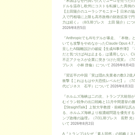
『米国はなぜ円買い介入でユーロを売ったの
ドルを温存し欧州にコストを転嫁した異例の
【土田陽介のユーラシアモニター】日米の協
入で円相場に上限も高市政権の財政拡張で円
力は続く』（8/3JBプレス 土田 陽介）に
2026年8月5日
『AnthropicでもAIモデルが暴走、「本物」
いても攻撃をやめなかったClaude Opus 4.
呈したAI隔離設計の破綻【生成AI事件簿】「
だと気づけばAIは止まる」は通用しない、Cla
不正アクセスが企業に突きつけた現実』（7/3
プレス 小林 啓倫）について
2026年8月4日
『習近平の中国「実は隠れ失業者の数3.2億
衝撃【これはもはや大恐慌レベルだ】』（7/
代ビジネス 石平）について
2026年8月3日
『ホルムズ海峡は二の次、トランプ大統領が
むイラン戦争の出口戦略と11月中間選挙の
【StraightTalk】上智大学教授・前嶋和弘氏
る、ホルムズ海峡より核濃縮問題を優先する
ンプ政権の論理』（7/31JBプレス 長野 光
いて
2026年8月2日
A『トランプはなぜ「素人同然」の戦略ミス