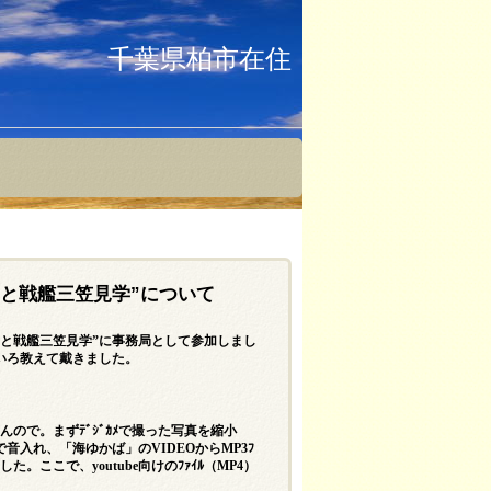
千葉県柏市在住
りと戦艦三笠見学”について
と戦艦三笠見学”に事務局として参加しまし
いろ教えて戴きました。
ので。まずﾃﾞｼﾞｶﾒで撮った写真を縮小
で音入れ、「海ゆかば」の
VIDEO
から
MP3
ﾌ
ました。ここで、
youtube
向けのﾌｧｲﾙ（
MP4
）