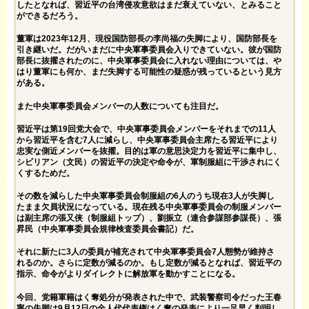
したとなれば、習近平の台湾侵攻意欲はまだ衰えていない、とみること
ができるだろう。
董軍は2023年12月、現役国防部長の李尚福の失脚により、国防部長を
引き継いだ。だがいまだに中央軍事委員会入りできていない。彼が国防
部長に抜擢されたのに、中央軍事委員会に入れない理由については、や
はり董軍にも何か、まだ失脚する可能性の疑惑が残っているという見方
がある。
また中央軍事委員会メンバーの人数についても注目だ。
習近平は第19回党大会で、中央軍事委員会メンバーをそれまでの11人
から習近平を含む7人に減らし、中央軍事委員会主席たる習近平により
忠実な側近メンバーを抜擢。目的は軍の意思決定力を習近平に集中し、
シビリアン（文民）の習近平の決定や命令が、軍制服組に干渉されにく
くするためだ。
その数を減らした中央軍事委員会制服組の6人のうち現在3人が失脚し
たまま欠員状況になっている。現在残る中央軍事委員会の制服メンバー
は副主席の張又侠（制服組トップ）、劉振立（連合参謀部参謀長）、張
昇民（中央軍事委員会規律検査委員会書記）だ。
それに新たに3人の委員が補充されて中央軍事委員会7人態勢が維持さ
れるのか。さらに定数が減るのか。もし定数が減るとなれば、習近平の
指示、命令がよりダイレクトに解放軍を動かすことになる。
今回、党籍軍籍はく奪処分が発表された中で、武装警察司令だった王春
寧の失脚は9月12日の全人代代表権はく奪の発表により一足早く判明し