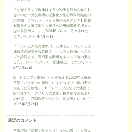
『なぜトランプ政権はイラン戦争を終わらせられ
ないのか？外交機構の空洞化が生む戦争終結能力
の欠如 【ワシントンから眺める東アジア】国務
省職員の大量流出と大統領への忠誠審査で埋まら
ない重要ポスト』（7/24JBプレス 佐々木れな）
について
2026年7月27日
『「ホルムズ依存度95％」は本当か、ロシアと石
油報道の誤謬を読み解く ウラル原油からスラ
ブの語源まで、専門家も間違えるロシア論の落と
し穴』（7/23JBプレス 杉浦敏広）について
202
6年7月26日
A『トランプ大統領が不正を訴える2020年大統領
選挙「バイデンの勝利」にはやっぱり中国の干渉
があった可能性』、B『トランプを怒りの演説に
駆り立てた「アメリカの選挙」投票制度のあまり
の杜撰』（7/23現代ビジネス 朝香豊）について
2026年7月25日
最近のコメント
平塚柾緒『写真で見るペリリューの戦い』を読ん