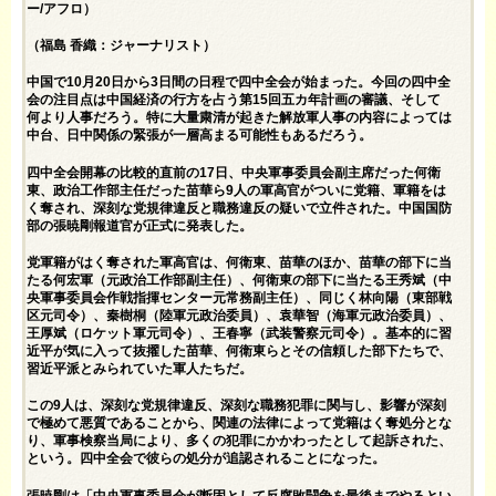
ー/アフロ）
（福島 香織：ジャーナリスト）
中国で10月20日から3日間の日程で四中全会が始まった。今回の四中全
会の注目点は中国経済の行方を占う第15回五カ年計画の審議、そして
何より人事だろう。特に大量粛清が起きた解放軍人事の内容によっては
中台、日中関係の緊張が一層高まる可能性もあるだろう。
四中全会開幕の比較的直前の17日、中央軍事委員会副主席だった何衛
東、政治工作部主任だった苗華ら9人の軍高官がついに党籍、軍籍をは
く奪され、深刻な党規律違反と職務違反の疑いで立件された。中国国防
部の張暁剛報道官が正式に発表した。
党軍籍がはく奪された軍高官は、何衛東、苗華のほか、苗華の部下に当
たる何宏軍（元政治工作部副主任）、何衛東の部下に当たる王秀斌（中
央軍事委員会作戦指揮センター元常務副主任）、同じく林向陽（東部戦
区元司令）、秦樹桐（陸軍元政治委員）、袁華智（海軍元政治委員）、
王厚斌（ロケット軍元司令）、王春寧（武装警察元司令）。基本的に習
近平が気に入って抜擢した苗華、何衛東らとその信頼した部下たちで、
習近平派とみられていた軍人たちだ。
この9人は、深刻な党規律違反、深刻な職務犯罪に関与し、影響が深刻
で極めて悪質であることから、関連の法律によって党籍はく奪処分とな
り、軍事検察当局により、多くの犯罪にかかわったとして起訴された、
という。四中全会で彼らの処分が追認されることになった。
張暁剛は「中央軍事委員会が断固として反腐敗闘争を最後までやるとい