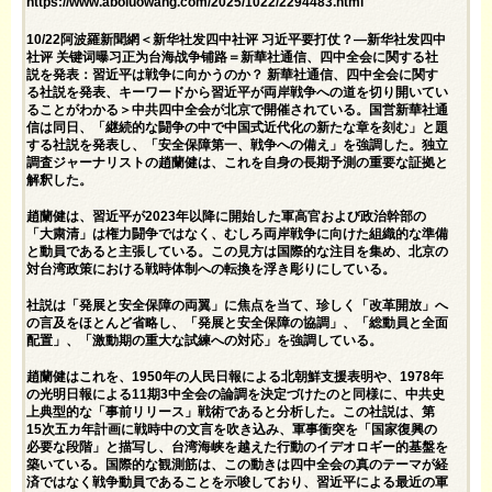
https://www.aboluowang.com/2025/1022/2294483.html
10/22阿波羅新聞網＜新华社发四中社评 习近平要打仗？—新华社发四中
社评 关键词曝习正为台海战争铺路＝新華社通信、四中全会に関する社
説を発表：習近平は戦争に向かうのか？ 新華社通信、四中全会に関す
る社説を発表、キーワードから習近平が両岸戦争への道を切り開いてい
ることがわかる＞中共四中全会が北京で開催されている。国営新華社通
信は同日、「継続的な闘争の中で中国式近代化の新たな章を刻む」と題
する社説を発表し、「安全保障第一、戦争への備え」を強調した。独立
調査ジャーナリストの趙蘭健は、これを自身の長期予測の重要な証拠と
解釈した。
趙蘭健は、習近平が2023年以降に開始した軍高官および政治幹部の
「大粛清」は権力闘争ではなく、むしろ両岸戦争に向けた組織的な準備
と動員であると主張している。この見方は国際的な注目を集め、北京の
対台湾政策における戦時体制への転換を浮き彫りにしている。
社説は「発展と安全保障の両翼」に焦点を当て、珍しく「改革開放」へ
の言及をほとんど省略し、「発展と安全保障の協調」、「総動員と全面
配置」、「激動期の重大な試練への対応」を強調している。
趙蘭健はこれを、1950年の人民日報による北朝鮮支援表明や、1978年
の光明日報による11期3中全会の論調を決定づけたのと同様に、中共史
上典型的な「事前リリース」戦術であると分析した。この社説は、第
15次五カ年計画に戦時中の文言を吹き込み、軍事衝突を「国家復興の
必要な段階」と描写し、台湾海峡を越えた行動のイデオロギー的基盤を
築いている。国際的な観測筋は、この動きは四中全会の真のテーマが経
済ではなく戦争動員であることを示唆しており、習近平による最近の軍