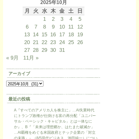
2025年10月
月
火
水
木
金
土
日
1
2
3
4
5
6
7
8
9
10
11
12
13
14
15
16
17
18
19
20
21
22
23
24
25
26
27
28
29
30
31
« 9月
11月 »
アーカイブ
最近の投稿
A『すべてのアメリカ人を株主に」…AI失業時代
にトランプ政権が仕掛ける富の再分配「ユニバー
サル・ベーシック・キャピタル」とは一体なに
か』、B『「未来は理想郷か、はたまた破滅か」
…AI覇権をめぐる米国政府とテック企業の「対立
の末路」』（8/5現代ビジネス 池田純一）につい