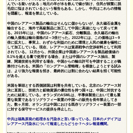
んでいる疑いがある；地元の羊が水を飲んで歯が抜け、住民が頻繁に脱
毛症に悩まされているという報告もある。しかし、中共はこれらの情報
を隠蔽し、報道を禁止している。
中国のレアアース製品の輸出はそんなに儲からないが、永久磁石金属を
輸出すると、海外で高級製品に加工して中国に高値になって戻って来
る。2015年には、中国のレアアース鉱石、分離製品、永久磁石の輸出
の輸入価格は輸出価格の2～3倍だった。2022年には、この価格は3～9
倍に拡大し、事実上、わずかな利益のために環境と人民の健康を犠牲に
して加工している。現在、レアアースは貿易戦争の交渉材料として利用
されている。 12月から、外国企業は中国産レアアースを製品総価値の
0.1%を超える量で使用する場合、または中国のレアアース抽出、製
錬、関連技術を利用する場合、中国からの輸出許可を申請することが義
務付けられる。米国の「ロングアーム管轄権」を模倣しようとする試み
は、より強力な報復を招き、最終的には割に合わない結果を招く可能性
がある。
米国を筆頭とする西側諸国は利害を共有している。北京のレアアース対
決に直面し、技術力と鉱物資源の優位性を持つ国々は、中国に対抗する
ために結束している。オランダのASMLは、半導体製造において最も重
要な装置であるリソグラフィー装置の中国への販売を長年禁止してき
た。数ヶ月前、オランダは中国における既存リソグラフィー装置の一部
に対する保守サービスの提供を停止した。
中共は福島原発の処理水を汚染水と言い張っている。日本のメデイアは
レアアース汚染水について報道したらどうか？ヘタレ報道機関。