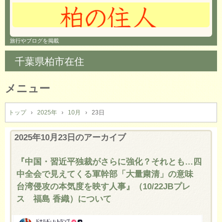
旅行やブログを掲載
千葉県柏市在住
メニュー
コ
ン
トップ
›
2025年
›
10月
›
23日
テ
ン
2025年10月23日
のアーカイブ
ツ
へ
『中国・習近平独裁がさらに強化？それとも…四
ス
中全会で見えてくる軍幹部「大量粛清」の意味
キ
ッ
台湾侵攻の本気度を映す人事』（10/22JBプレ
プ
ス 福島 香織）について