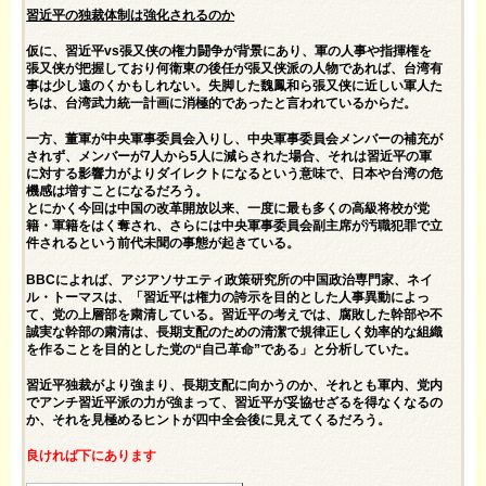
習近平の独裁体制は強化されるのか
仮に、習近平vs張又侠の権力闘争が背景にあり、軍の人事や指揮権を
張又侠が把握しており何衛東の後任が張又侠派の人物であれば、台湾有
事は少し遠のくかもしれない。失脚した魏鳳和ら張又侠に近しい軍人た
ちは、台湾武力統一計画に消極的であったと言われているからだ。
一方、董軍が中央軍事委員会入りし、中央軍事委員会メンバーの補充が
されず、メンバーが7人から5人に減らされた場合、それは習近平の軍
に対する影響力がよりダイレクトになるという意味で、日本や台湾の危
機感は増すことになるだろう。
とにかく今回は中国の改革開放以来、一度に最も多くの高級将校が党
籍・軍籍をはく奪され、さらには中央軍事委員会副主席が汚職犯罪で立
件されるという前代未聞の事態が起きている。
BBCによれば、アジアソサエティ政策研究所の中国政治専門家、ネイ
ル・トーマスは、「習近平は権力の誇示を目的とした人事異動によっ
て、党の上層部を粛清している。習近平の考えでは、腐敗した幹部や不
誠実な幹部の粛清は、長期支配のための清潔で規律正しく効率的な組織
を作ることを目的とした党の“自己革命”である」と分析していた。
習近平独裁がより強まり、長期支配に向かうのか、それとも軍内、党内
でアンチ習近平派の力が強まって、習近平が妥協せざるを得なくなるの
か、それを見極めるヒントが四中全会後に見えてくるだろう。
良ければ下にあります