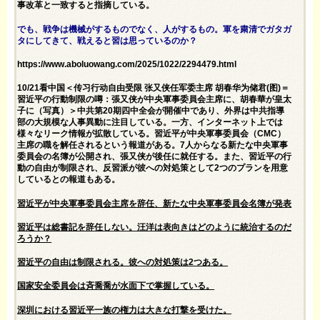
事改革と一致すると指摘している。
でも、戦争は機械がするものでなく、人がするもの。軍を粛清でガタガ
タにしてきて、戦えると習は思っているのか？
https://www.aboluowang.com/2025/1022/2294479.html
10/21看中国＜传习行动自由受限 张又侠任军委主席 胡春华为储君(图)＝
習近平の行動制限の噂：張又侠が中央軍事委員会主席に、胡春華が皇太
子に（写真）＞中共第20期四中全会が開催中であり、外界は中共指導
部の大規模な人事異動に注目している。一方、インターネット上では
様々なリーク情報が拡散している。習近平が中央軍事委員会（CMC）
主席の職を解任されるという報道がある。7人からなる新たな中央軍事
委員会の名簿が公開され、張又侠が後任に就任する。また、習近平の行
動の自由が制限され、反習派が彼への対処策として2つのプランを用意
しているとの報道もある。
習近平が中央軍事委員会主席を辞任、新たな中央軍事委員会名簿が発表
習近平は総書記を辞任しない。汪洋は表向きはどのように統治するのだ
ろうか？
習近平の自由は制限される。彼への対処策は2つある。
国家安全委員会は斉喬喬が水面下で掌握している。
深圳における習近平一族の権力は大きな打撃を受けた。