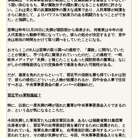
う固い決心をもち、軍が腐敗分子の隠れ蓑になることを絶対に許さな
い。これは党と軍の反腐敗闘争の重大な成果であり、人民軍隊が純潔を
さらに統合して、よりパワフルで結束力のある戦闘力をもつことができ
た」と強調した。
苗華は昨年11月28日に失脚が国防部から発表され、何衛東は今年の全
人代直後から動静不明になっていた。彼らの処分が決定するまで、党中
央は相当の時間をかけて取り調べをしていたことになる。
おそらくこの9人は苗華の取り調べの過程で、「腐敗」に関与していた
ことが発覚し、芋づる式に粛清されていったのだ。この過程で、一時、
欧米メディアが「失脚」と報じたこともあった国防部長の董軍は、なに
がしかの情報提供などの交換条件で連座を免れた可能性がある。
だが、連座を免れたからといって、習近平の信頼を勝ち得ているかは別
で、彼らの後任にどういった人物が抜擢されるか、四中全会人事で注目
すべきは、中央軍事委員会の新メンバーの顔触れだ。
習近平vs軍制服組？
特に、以前に一度失脚の噂が流れた董軍が中央軍事委員会入りできるの
か、という点が気になるところだ。
今回失脚した軍高官たちは南京軍区出身、あるいは福建省第31集団軍
出身者が多く、習近平の台湾侵攻計画を遂行するために抜擢された、と
言われている。海軍出身の董軍も、台湾侵攻計画に参与するメンバーと
言われており、その彼が失脚せずに、今回、中央軍事委員会入りを果た