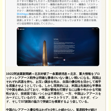
10/22阿波羅新聞網＜北京封锁了一条重磅消息＝北京、重大情報をブロ
ック＞レアアース戦争は明確な勝者のいない激しい戦いになる。両国は
それぞれ武器を持ち、お互い譲歩を拒み、自国の優位性を活かして相手
を屈服させようとしている。しかし現実的には、米国は先進的な半導体
で中国を締め上げており、中国が窮地を打開するには数十年かかる可能
性があり、技術面で追いつくかは不透明だ。一方、中国はレアアースを
カードにしているので、米国、オーストラリア、日本、カナダ、イン
ド、そしてG7諸国の協力で突破口を模索するよう促している。
中国のレアアース優位性はわずか2年しか続かない。貿易戦争が続け