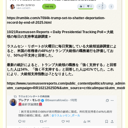
https://rumble.com/v70li4k-trump-set-to-shatter-deportation-
record-by-end-of-2025.html
10/21Rasmussen Reports＜Daily Presidential Tracking Poll＝大統
領の毎日の支持率追跡調査＞
ラスムセン・リポートが火曜日に毎日実施している大統領追跡調査によ
ると、米国の有権者の48%がトランプ大統領の職務遂行を評価してお
り、50%が不支持と回答した。
最新の統計によると、トランプ大統領の職務を「強く支持する」と回答
した人は34%、「強く不支持する」と回答した人は41%でした。これ
により、大統領支持指数は-7となりました。
https://www.rasmussenreports.com/public_content/politics/trump_admini
utm_campaign=RR10212025DN&utm_source=criticalimpact&utm_mediu