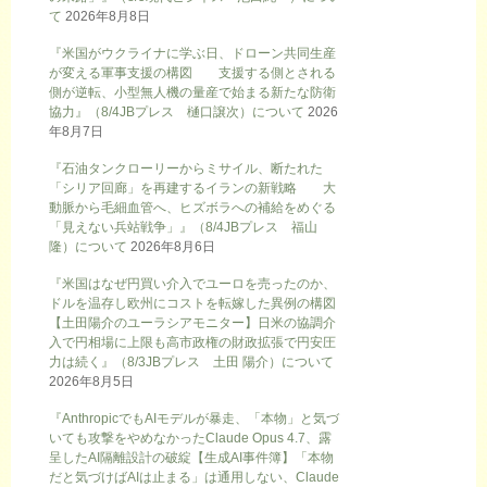
て
2026年8月8日
『米国がウクライナに学ぶ日、ドローン共同生産
が変える軍事支援の構図 支援する側とされる
側が逆転、小型無人機の量産で始まる新たな防衛
協力』（8/4JBプレス 樋口譲次）について
2026
年8月7日
『石油タンクローリーからミサイル、断たれた
「シリア回廊」を再建するイランの新戦略 大
動脈から毛細血管へ、ヒズボラへの補給をめぐる
「見えない兵站戦争」』（8/4JBプレス 福山
隆）について
2026年8月6日
『米国はなぜ円買い介入でユーロを売ったのか、
ドルを温存し欧州にコストを転嫁した異例の構図
【土田陽介のユーラシアモニター】日米の協調介
入で円相場に上限も高市政権の財政拡張で円安圧
力は続く』（8/3JBプレス 土田 陽介）について
2026年8月5日
『AnthropicでもAIモデルが暴走、「本物」と気づ
いても攻撃をやめなかったClaude Opus 4.7、露
呈したAI隔離設計の破綻【生成AI事件簿】「本物
だと気づけばAIは止まる」は通用しない、Claude