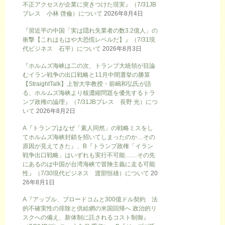
不正アクセスが企業に突きつけた現実』（7/31JB
プレス 小林 啓倫）について
2026年8月4日
『習近平の中国「実は隠れ失業者の数3.2億人」の
衝撃【これはもはや大恐慌レベルだ】』（7/31現
代ビジネス 石平）について
2026年8月3日
『ホルムズ海峡は二の次、トランプ大統領が目論
むイラン戦争の出口戦略と11月中間選挙の勝算
【StraightTalk】上智大学教授・前嶋和弘氏が語
る、ホルムズ海峡より核濃縮問題を優先するトラ
ンプ政権の論理』（7/31JBプレス 長野 光）につ
いて
2026年8月2日
A『トランプはなぜ「素人同然」の戦略ミスをし
てホルムズ海峡封鎖を招いてしまったのか…その
原因が見えてきた』、B『トランプ政権「イラン
戦争出口戦略」はいずれも実行不可能……その先
にあるのは中国が台湾海峡で冒険主義に走る可能
性』（7/30現代ビジネス 渡部恒雄）について
20
26年8月1日
A『アップル、ブロードコムと300億ドル契約 法
的不確実性の排除と供給網の米国回帰へ 政治的リ
スクへの備え、新体制に託されるコスト制御』