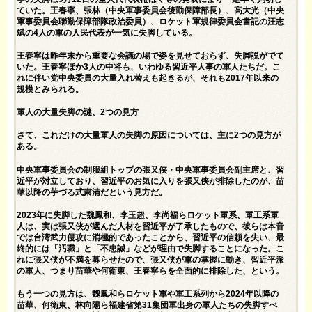
ていた。王春寧、張林（中央軍事委員会後勤保障部長）、高大光（中央
軍事委員会聯勤保障部隊政治委員）、ロケット軍規律委員会書記の汪志
斌の4人の軍の人民代表が一気に失脚している。
王春寧は昨年末から重要な会議の場で姿を見せておらず、失脚説がでて
いた。王春寧ほか3人の中将も、いわゆる習近平人事の軍人たちだ。こ
れに伴い党中央委員の大量入れ替えも起きるが、それも2017年以来の
規模とみられる。
軍人の大量失脚の謎、2つの見方
さて、これだけの大量軍人の失脚の原因については、主に2つの見方が
ある。
中央軍事委員会の制服組トップの張又侠・中央軍事委員会副主席と、習
近平が対立しており、習近平のお気に入りを張又侠が排除したのが、苗
華以降の芋づる式粛清だという見方だ。
2023年に失脚した魏鳳和、李玉超、李尚福らロケット軍系、軍工系軍
人は、実は張又侠が選んだ人材を習近平が了承したもので、彼らは本音
では台湾武力侵攻に消極的であったことから、習近平の信頼を失い、最
終的には「汚職」と「不忠誠」などが理由で失脚することになった。こ
れに張又侠が不満を募らせたので、張又侠が軍の掌握に動き、習近平派
の軍人、つまり苗華や何衛東、王春寧らを全面的に排除した、という。
もう一つの見方は、魏鳳和らロケット軍や軍工系列から2024年以降の
苗華、何衛東、林向陽ら福建省第31集団軍出身の軍人たちの失脚すべ