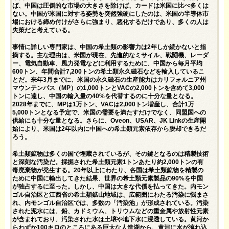
ば、中国は圧倒的な市場の大きさを除けば、カードは米国に比べ多くは
ない。中国が米国に対する姿勢を突然強硬にしたのは、米国の半導体市
場における締め付けがさらに強まり、悪化するだけであり、多くの人は
失策だと考えている。
事情に詳しい専門家は、中国の希土類の影響力は2年しか続かないと指
摘する。主な理由は、米国が現在、先進的なミサイル、戦闘機、レーダ
ー、電気自動車、風力発電などに利用するために、中国から毎月平均
600トン、年間合計7,200トンの希土類永久磁石などを輸入しているこ
とだ。来年3月までに、米国の永久磁石の生産能力はカリフォルニア州
マウンテンパス（MP）の1,000トンとVACの2,000トンを含めて3,000
トンに達し、中国の輸入量の40%を代替するのに十分な量となる。
2028年までに、MPは1万トン、VACは2,000トン増産し、合計1万
5,000トンとなる予定で、米国の需要を満たすだけでなく、同盟国への
供給にも十分な量となる。さらに、Oveon、USAR、JK Linkの生産開
始により、米国は2年以内に中国への希土類元素依存から脱却できるだ
ろう。
希土類鉱物は多くの国で埋蔵されているが、その鍵となるのは精製技術
と深刻な汚染だ。採掘された希土類元素1トンあたり約2,000トンの有
毒廃棄物が発生する。20年以上にわたり、各国は希土類鉱物を精製の
ために中国に輸出してきた結果、世界の希土類元素製品の90%を中国
が独占するに至った。しかし、中国は大きな代償を払ってきた。内モン
ゴル自治区と江西省の希土類鉱山地域は、広範囲にわたる汚染に悩まさ
れ、内モンゴル自治区では、多数の「汚染池」が形成されている。汚染
された泥水には、鉛、カドミウム、トリウムなどの重金属や放射性元素
が含まれており、汚染された水は土壌や地下水に浸透している。黄河か
らわずか100キロのところにある巨大な人造湖から、黄河に水が流れ込