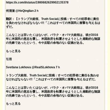
https://x.com/i/status/1980682629902135378
何清漣 @HeQinglian 2ｈ
翻訳：【トランプ大統領、Truth Socialに投稿：すべての犯罪者に責任
を負わせなければならない!!!「これはすべての米国民に衝撃を与えるは
ずだ。
こんなことは言いたくはないが、バラク・オバマ大統領は、彼が2016
年に米国民の意志を覆し、米国政府を転覆させようとした扇動的な陰謀
の先鋒であったという、今や反駁の余地のない証拠がある。
もっと見る
引用
Svetlana Lokhova @RealSLokhova 7ｈ
トランプ大統領、Truth Socialに投稿：すべての犯罪者に責任を負わせ
なければならない!!!「これはすべての米国民に衝撃を与えるはずだ。
こんなことは言いたくはないが、バラク・オバマ大統領は、彼が2016
年に米国民の意志を覆し、米国政府を転覆させようとした扇動的な陰謀
の先鋒であったという、今や反駁の余地のない証拠がある。
もっと見る