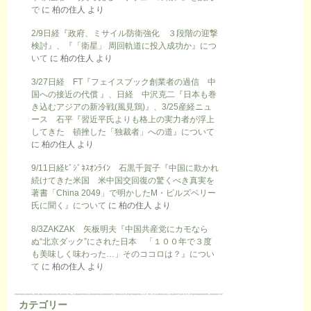
で
に
柏の住人
より
2/9日経『政府、ミサイル防衛強化 ３段階の迎撃
検討』、『「衛星」 周回軌道に投入成功か』につ
いて
に
柏の住人
より
3/27日経 FT『フェイスブック創業者の過信 中
国への接近の代償 』、日経 中沢克二『日本も巻
き込むアジアの新冷戦(風見鶏)』、3/25産経ニュ
ース 石平『習近平氏よりも格上の実力者が浮上
してきた 頓挫した「独裁者」への道』について
に
柏の住人
より
9/11日経ﾋﾞｼﾞﾈｽｵﾝﾗｲﾝ 石黒千賀子『中国に欺かれ
続けてきた米国 米中国交回復の驚くべき真実を
著書「China 2049」で明かしたM・ピルズベリー
氏に聞く』について
に
柏の住人
より
8/3ZAKZAK 矢板明夫『中国共産党にカモなら
ぬ“北京ダック”にされた日本 「１００年で３度
も美味しく味わった…」そのココロは？』につい
て
に
柏の住人
より
カテゴリー