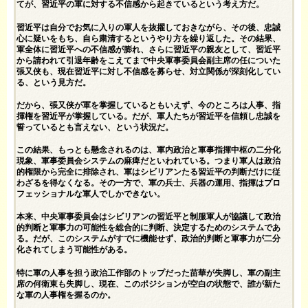
てが、習近平の軍に対する不信感から起きているという考え方だ。
習近平は自分でお気に入りの軍人を抜擢しておきながら、その後、忠誠
心に疑いをもち、自ら粛清するというやり方を繰り返した。その結果、
軍全体に習近平への不信感が膨れ、さらに習近平の親友として、習近平
から請われて引退年齢をこえてまで中央軍事委員会副主席の任についた
張又侠も、現在習近平に対し不信感を募らせ、対立関係が深刻化してい
る、という見方だ。
だから、張又侠が軍を掌握しているともいえず、今のところは人事、指
揮権を習近平が掌握している。だが、軍人たちが習近平を信頼し忠誠を
誓っているとも言えない、という状況だ。
この結果、もっとも懸念されるのは、軍内政治と軍事指揮中枢の二分化
現象、軍事委員会システムの麻痺だといわれている。つまり軍人は政治
的権限から完全に排除され、軍はシビリアンたる習近平の判断だけに従
わざるを得なくなる。その一方で、軍の兵士、兵器の運用、指揮はプロ
フェッショナルな軍人でしかできない。
本来、中央軍事委員会はシビリアンの習近平と制服軍人が協議して政治
的判断と軍事力の可能性を総合的に判断、決定するためのシステムであ
る。だが、このシステムがすでに機能せず、政治的判断と軍事力が二分
化されてしまう可能性がある。
特に軍の人事を担う政治工作部のトップだった苗華が失脚し、軍の副主
席の何衛東も失脚し、現在、このポジションが空白の状態で、誰が新た
な軍の人事権を握るのか。