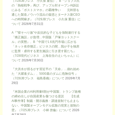
（7/28JBプレス 小久保 重信）、B『ジョブズ氏
の「熱核戦争」再び、アップル対オープンAI訴訟
にみる「ポストスマホ」の覇権争い 元幹部を
通じた製造ノウハウ流出の疑惑とターナス新CEO
への時間稼ぎ』（7/29JBプレス 小久保 重信）に
ついて
2026年7月31日
A『”寝そべり族”や反抗的な子どもを強制連行する
「矯正施設」が急増…中国版「戸塚ヨットスクー
ル」の実態』、B『中国で1.6兆円市場に広がる
「ネット依存矯正」ビジネスの闇…我が子を独房
に監禁・虐待する更生施設に引き渡す親たち』
（7/28現代ビジネス 上海在住のえいちゃん）に
ついて
2026年7月30日
『大洪水が揺るがす習近平の「天命」…崩れ始め
た「大躍進ダム」、5000基のダムに危険信号 』
（7/28JBプレス 福島香織）について
2026年7月
29日
『米国企業のAI利用量6割が中国製、トランプ政権
の締め出しが自国産業を傷つける逆説 【生成
AI事件簿】制裁・開示義務・調達規制でも止まら
ない、中国製オープンモデル拡散の現実と規制の
壁』（7/25JBプレス 小林 啓倫）について
2026
年7月28日