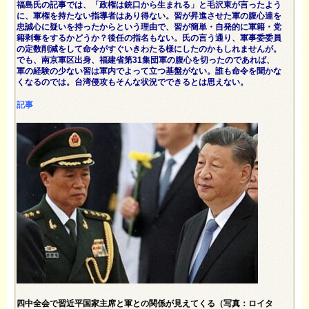
福島氏の記事では、「政権は銃口から生まれる」と毛沢東が言ったよう
に、軍権を持たない指導者はあり得ない。習が昇進させた軍の腹心達を
忠誠心に疑いを持ったからという理由で、習が簡単・自発的に軍籍・党
籍剥奪をするかどうか？後任の指名もない。氏の言う通り、軍事委委員
の定数削減をして命令がすぐいきわたる様にしたのかもしれませんが。
でも、南京軍区出身、福建省第31集団軍の腹心を切ったのであれば、
軍の経験の少ない習は軍内でよって立つ基盤がない。誰も命令を聞かな
くなるのでは。台湾侵攻もそんな状況でできるとは思えない。
記事
四中全会で習近平国家主席と軍との関係が見えてくる（写真：ロイタ