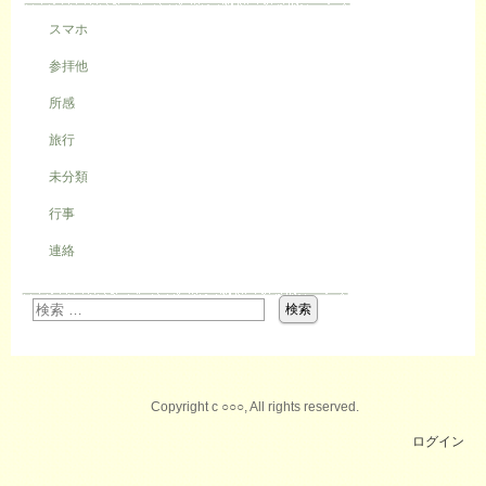
スマホ
参拝他
所感
旅行
未分類
行事
連絡
Copyright c ○○○, All rights reserved.
ログイン