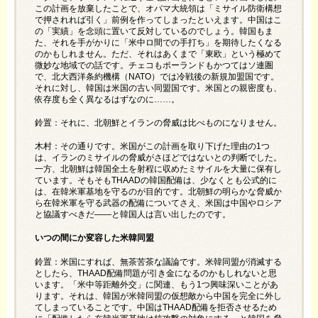
この計画を放棄したことで、オバマ大統領は「ミサイル防衛構想
で押されれば引く」前例を作ってしまったといえます。中国はこ
の「実績」を念頭に置いて反対しているのでしょう。韓国もま
た、それを手がかりに「米中ロ間での手打ち」を期待したくなる
のかもしれません。ただ、それはあくまで「東欧」という極めて
微妙な地域での話です。チェコもポーランドもかつてはソ連圏
で、北大西洋条約機構（NATO）では冷戦後の新規加盟国です。
それに対し、韓国は米国の古い同盟国です。米国との親密度も、
依存度も全く異なるはずなのに……。
鈴置：それに、北朝鮮とイランの脅威は比べものになりません。
木村：その通りです。米国がこの計画を取り下げた理由の1つ
は、イランのミサイルの脅威がさほどではないとの判断でした。
一方、北朝鮮は韓国全土を射程に収めたミサイルを大量に保有し
ています。そもそもTHAADの韓国配備は、少なくとも公式的に
は、在韓米軍基地を守るのが目的です。北朝鮮の明らかな脅威か
ら在韓米軍を守る武器の配備についてさえ、米国は中国やロシア
と協議すべきだ――と韓国人は言い出したのです。
いつの間にか変容した米韓同盟
鈴置：米国にすれば、無茶苦茶な議論です。米韓同盟が消滅する
としたら、THAAD配備問題が引き金になるのかもしれないと思
います。「米中等距離外交」に関連、もう1つ興味深いことがあ
ります。それは、韓国が米韓同盟の仮想敵から中国を完全に外し
てしまっていることです。中国はTHAAD配備を拒否させるため