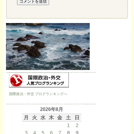
国際政治・外交 ブログランキングへ
2026年8月
月
火
水
木
金
土
日
1
2
3
4
5
6
7
8
9