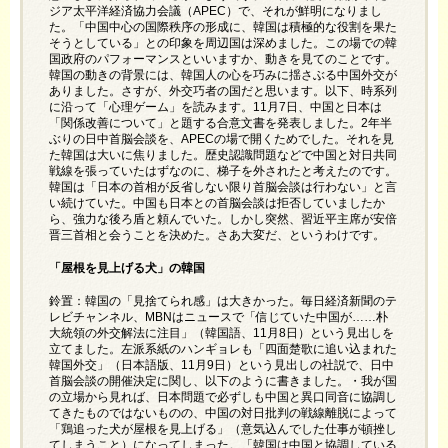
ジア太平洋経済協力会議（APEC）で、それが鮮明になりまし
た。「中国中心の国際秩序の形成に、韓国は積極的な役割を果た
そうとしている」との印象を周辺国は深めました。この場での韓
国政府のパフォーマンスといいますか、動きを見てのことです。
韓国の動きの背景には、韓国人の心を巧みに揺さぶる中国外交が
ありました。さすが、外交巧者の国だと思います。以下、時系列
に沿って「心理ゲーム」を読みます。11月7日、中国と日本は
「関係改善について」と題する合意文書を発表しました。2年半
ぶりの日中首脳会談を、APECの場で開くためでした。それを見
た韓国は大いに焦りました。歴史認識問題などで中国と対日共同
戦線を張っていたはずなのに、梯子を外されたと考えたのです。
韓国は「日本の首相が反省しない限り首脳会談は行わない」と言
い続けていた。中国も日本との首脳会談は拒否していましたか
ら、強力な後ろ盾と頼んでいた。しかし突然、習近平主席が安倍
晋三首相と会うことを決めた。さあ大変だ、というわけです。
「屋根を見上げる犬」の韓国
鈴置：韓国の「見捨てられ感」は大きかった。毎日経済新聞のテ
レビチャンネル、MBNはニュースで「信じていた中国が……朴
大統領の外交解法に注目」（韓国語、11月8日）という見出しを
立てました。左派系紙のハンギョレも「四面楚歌に追い込まれた
韓国外交」（日本語版、11月9日）という見出しの社説で、日中
首脳会談の開催決定に関し、以下のように書きました。・我が国
の立場から見れば、日本問題で必ずしも中国と異口同音に協調し
てきたものではないものの、中国の対日批判の戦線離脱によって
「鶏追った犬が屋根を見上げる」（意気込んでした仕事が頓挫し
てしまうこと）になってしまった。「韓国は中国と協調している