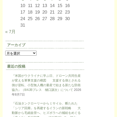
10
11
12
13
14
15
16
17
18
19
20
21
22
23
24
25
26
27
28
29
30
31
« 7月
アーカイブ
最近の投稿
『米国がウクライナに学ぶ日、ドローン共同生産
が変える軍事支援の構図 支援する側とされる
側が逆転、小型無人機の量産で始まる新たな防衛
協力』（8/4JBプレス 樋口譲次）について
2026
年8月7日
『石油タンクローリーからミサイル、断たれた
「シリア回廊」を再建するイランの新戦略 大
動脈から毛細血管へ、ヒズボラへの補給をめぐる