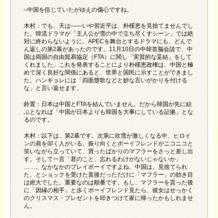
–中国を信じていたがゆえの傷心ですね。
木村：でも、天は――いや習近平は、朴槿恵を見捨てませんでし
た。韓流ドラマが「主人公が雪の中で立ち尽くすシーン」では絶
対に終わらないように、APECを舞台とするドラマにも、どんで
ん返しの第2幕があったのです。11月10日の中韓首脳会談で、中
国は両国の自由貿易協定（FTA）に関し「実質的な妥結」をして
くれました。これを発表することにより朴槿恵政権は、中国と極
めて深く良好な関係にあると、世界と国民に示すことができまし
た。ハンギョレには「四面楚歌などと妙な言いがかりを付ける
な」と言い返せます。
鈴置：日本は中国とFTAを結んでいません。だから韓国が先に結
ぶとなれば「中国が日本よりも韓国を大事にしている証拠」とな
るのです。
木村：以下は、第2幕です。次第に吹雪が激しくなる中、ヒロイ
ンの肩を叩く人がいる。振り向くとボーイフレンドがニコニコと
笑いながら立っていて、買ったばかりのマフラーをさっと差し出
す。そして一言「君のこと、忘れるわけがないじゃないか」
……。なかなかのプレイボーイですよね、中国は。見捨てられ
た、とショックを受けた直後だっただけに「マフラー」の効き目
は絶大でした。重要なのは順番です。もし、マフラーを貰った後
に「因縁の相手」と歩くボーイフレンド見たら、彼女はせっかく
のクリスマス・プレゼントを叩きつけて家に帰ったかもしれませ
ん。