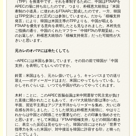
（TPP）を推進中です。それを牽制するために、中国はFTAAPを
APECの場に持ち出したのです。つまり、朴槿恵大統領は「米国
牽制の小道具」に使われるFTAAPに賛成したのです。一方、韓国
はTPP交渉にまだ正式には参加していません。だから「積極支持
発言」により、韓国は米国主導のTPPよりも、中国が唱える
FTAAPを優先する意向を表明したとも見なされました。木村先生
ご指摘の通り、中国のくれたマフラー「中韓FTAの早期妥結」へ
のお返しが、朴槿恵大統領の「積極支持発言」だった可能性が大
きいと思います。
元カレのオバマには冷たくして
も
–APECには米国も参加しています。その目の前で韓国が「中国
支持」を表明してもいいのですか。
鈴置：米国はもう、元カレ扱いでしょう。キャンパスまでの送り
迎え――ボディーガードはまだ、米国にやってもらっている。し
かしそれぐらいは、いつでも中国が代わってやってくれます。
木村：ことに、このAPEC首脳会議は米中間選挙で民主党が負け
た直後に開かれたこともあって、オバマ大統領の影は薄かった。
半面、習近平主席はアジア太平洋からリーダーを集め、大いに存
在感を誇示しました。こうした状況は朴槿恵大統領に、やはりこ
れからは中国との関係こそが重要なのだ、との印象を強めさせた
と思います。そして米国は「FTAAP積極支持」などの韓国の動き
に、表立った反応は見せなかった。韓国の目にはそれが「世界で
指導力を失った米国が、対中接近を韓国に許容する印」と映った
ことでしょう。