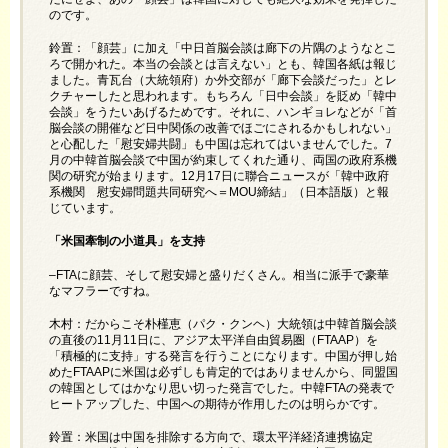
のです。
鈴置：「顔芸」に加え「中日首脳会談は廊下の片隅のようなとこ
ろで開かれた。本当の会談とは言えない」とも、韓国各紙は報じ
ました。青瓦台（大統領府）か外交部が「廊下会談だった」とレ
クチャーしたと思われます。もちろん「日中会談」を貶め「韓中
会談」をうたいあげるためです。それに、ハンギョレなどが「首
脳会談の開催など日中関係の改善でほごにされるかもしれない」
と心配した「慰安婦共闘」も中国は忘れてはいませんでした。7
月の中韓首脳会談で中国が約束してくれた通り、両国の政府系機
関の研究が始まります。12月17日に聯合ニュースが「韓中政府
系機関 慰安婦問題共同研究へ＝MOU締結」（日本語版）と報
じています。
「米国牽制の小道具」を支持
–FTAに顔芸、そして慰安婦と盛りだくさん。相当に派手で豪華
なマフラーですね。
木村：だからこそ朴槿恵（パク・クンヘ）大統領は中韓首脳会談
の直後の11月11日に、アジア太平洋自由貿易圏（FTAAP）を
「積極的に支持」する発言を行うことになります。中国が押し始
めたFTAAPに米国は必ずしも肯定的ではありませんから、同盟国
の韓国としてはかなり思い切った発言でした。中韓FTAの発表で
ヒートアップした、中国への期待が作用したのは明らかです。
鈴置：米国は中国を排除する方向で、環太平洋経済連携協定