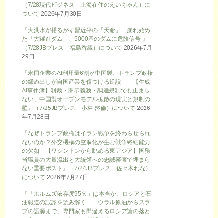
（7/28現代ビジネス 上海在住のえいちゃん）に
ついて
2026年7月30日
『大洪水が揺るがす習近平の「天命」…崩れ始め
た「大躍進ダム」、5000基のダムに危険信号 』
（7/28JBプレス 福島香織）について
2026年7月
29日
『米国企業のAI利用量6割が中国製、トランプ政権
の締め出しが自国産業を傷つける逆説 【生成
AI事件簿】制裁・開示義務・調達規制でも止まら
ない、中国製オープンモデル拡散の現実と規制の
壁』（7/25JBプレス 小林 啓倫）について
2026
年7月28日
『なぜトランプ政権はイラン戦争を終わらせられ
ないのか？外交機構の空洞化が生む戦争終結能力
の欠如 【ワシントンから眺める東アジア】国務
省職員の大量流出と大統領への忠誠審査で埋まら
ない重要ポスト』（7/24JBプレス 佐々木れな）
について
2026年7月27日
『「ホルムズ依存度95％」は本当か、ロシアと石
油報道の誤謬を読み解く ウラル原油からスラ
ブの語源まで、専門家も間違えるロシア論の落と