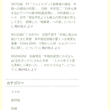
3/27日経 FT『フェイスブック創業者の過信 中
国への接近の代償 』、日経 中沢克二『日本も巻
き込むアジアの新冷戦(風見鶏)』、3/25産経ニュ
ース 石平『習近平氏よりも格上の実力者が浮上
してきた 頓挫した「独裁者」への道』について
に
柏の住人
より
9/11日経ﾋﾞｼﾞﾈｽｵﾝﾗｲﾝ 石黒千賀子『中国に欺かれ
続けてきた米国 米中国交回復の驚くべき真実を
著書「China 2049」で明かしたM・ピルズベリー
氏に聞く』について
に
柏の住人
より
8/3ZAKZAK 矢板明夫『中国共産党にカモなら
ぬ“北京ダック”にされた日本 「１００年で３度
も美味しく味わった…」そのココロは？』につい
て
に
柏の住人
より
カテゴリー
スマホ
参拝他
所感