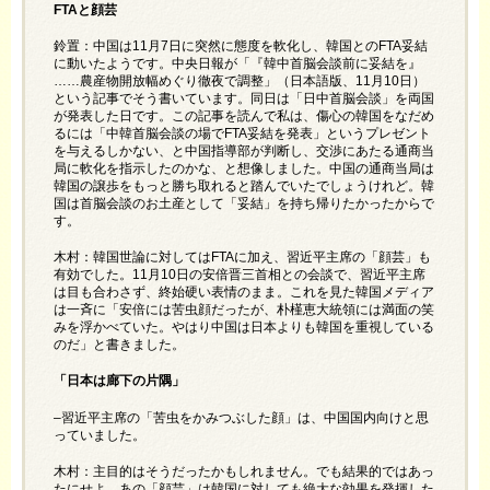
FTA
と顔芸
鈴置：中国は11月7日に突然に態度を軟化し、韓国とのFTA妥結
に動いたようです。中央日報が「『韓中首脳会談前に妥結を』
……農産物開放幅めぐり徹夜で調整」（日本語版、11月10日）
という記事でそう書いています。同日は「日中首脳会談」を両国
が発表した日です。この記事を読んで私は、傷心の韓国をなだめ
るには「中韓首脳会談の場でFTA妥結を発表」というプレゼント
を与えるしかない、と中国指導部が判断し、交渉にあたる通商当
局に軟化を指示したのかな、と想像しました。中国の通商当局は
韓国の譲歩をもっと勝ち取れると踏んでいたでしょうけれど。韓
国は首脳会談のお土産として「妥結」を持ち帰りたかったからで
す。
木村：韓国世論に対してはFTAに加え、習近平主席の「顔芸」も
有効でした。11月10日の安倍晋三首相との会談で、習近平主席
は目も合わさず、終始硬い表情のまま。これを見た韓国メディア
は一斉に「安倍には苦虫顔だったが、朴槿恵大統領には満面の笑
みを浮かべていた。やはり中国は日本よりも韓国を重視している
のだ」と書きました。
「日本は廊下の片隅」
–習近平主席の「苦虫をかみつぶした顔」は、中国国内向けと思
っていました。
木村：主目的はそうだったかもしれません。でも結果的ではあっ
たにせよ、あの「顔芸」は韓国に対しても絶大な効果を発揮した