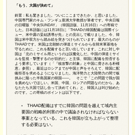
「もう、大国が決めて」
鈴置：私も驚きました。ついにここまできたか、と思いました。
中国専門家のキム・フンギュ亜洲大学教授が筆者です。中央日報
の日曜版「中央SUNDAY」（韓国語版、11月16日）への寄稿で
した。日本語版には11月18日に「THAADの韓国配備は国際イシ
ュー、米中露の妥結誘導が先」との見出しで載りました。今、韓
国は米中双方から踏み絵を突きつけられています。最大のものが
THAADです。米国は北朝鮮の弾道ミサイルから在韓米軍基地を
守るために、これを配備すると言い出しています。これに対し中
国は「北のミサイル用というのは誤魔化しだ。中国の弾道ミサイ
ルを監視・撃墜するのが目的だ」と主張、韓国に配備を拒否する
よう要求しています（「『核攻撃の対象』と中国に脅される朴槿
恵」参照）。最近はロシアまでが中国と声をそろえて、韓国に配
備拒否を求めるようになりました。海洋勢力と大陸勢力の間で板
挟みに陥った半島国家の韓国――。 そこで「この問題で我が国
を責めないでほしい。米国、中国、ロシアの問題なのだから、あ
なたたち大国で話し合って決めてくれ」と、韓国人は叫び始めた
のです。この寄稿のポイントは以下です。
THAAD配備はすでに韓国の問題を越えて域内主
要国の戦略的利害の中で議論されなければならない
事案となっている。これを韓国が立ち上がって整理
する必要はない。