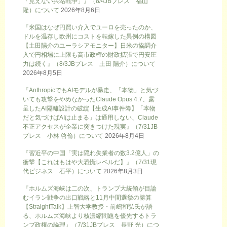
「見えない兵站戦争」』（8/4JBプレス 福山
隆）について
2026年8月6日
『米国はなぜ円買い介入でユーロを売ったのか、
ドルを温存し欧州にコストを転嫁した異例の構図
【土田陽介のユーラシアモニター】日米の協調介
入で円相場に上限も高市政権の財政拡張で円安圧
力は続く』（8/3JBプレス 土田 陽介）について
2026年8月5日
『AnthropicでもAIモデルが暴走、「本物」と気づ
いても攻撃をやめなかったClaude Opus 4.7、露
呈したAI隔離設計の破綻【生成AI事件簿】「本物
だと気づけばAIは止まる」は通用しない、Claude
不正アクセスが企業に突きつけた現実』（7/31JB
プレス 小林 啓倫）について
2026年8月4日
『習近平の中国「実は隠れ失業者の数3.2億人」の
衝撃【これはもはや大恐慌レベルだ】』（7/31現
代ビジネス 石平）について
2026年8月3日
『ホルムズ海峡は二の次、トランプ大統領が目論
むイラン戦争の出口戦略と11月中間選挙の勝算
【StraightTalk】上智大学教授・前嶋和弘氏が語
る、ホルムズ海峡より核濃縮問題を優先するトラ
ンプ政権の論理』（7/31JBプレス 長野 光）につ