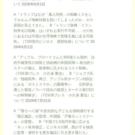
いて
2026年8月2日
A『トランプはなぜ「素人同然」の戦略ミスをし
てホルムズ海峡封鎖を招いてしまったのか…その
原因が見えてきた』、B『トランプ政権「イラン
戦争出口戦略」はいずれも実行不可能……その先
にあるのは中国が台湾海峡で冒険主義に走る可能
性』（7/30現代ビジネス 渡部恒雄）について
20
26年8月1日
A『アップル、ブロードコムと300億ドル契約 法
的不確実性の排除と供給網の米国回帰へ 政治的リ
スクへの備え、新体制に託されるコスト制御』
（7/28JBプレス 小久保 重信）、B『ジョブズ氏
の「熱核戦争」再び、アップル対オープンAI訴訟
にみる「ポストスマホ」の覇権争い 元幹部を
通じた製造ノウハウ流出の疑惑とターナス新CEO
への時間稼ぎ』（7/29JBプレス 小久保 重信）に
ついて
2026年7月31日
A『”寝そべり族”や反抗的な子どもを強制連行する
「矯正施設」が急増…中国版「戸塚ヨットスクー
ル」の実態』、B『中国で1.6兆円市場に広がる
「ネット依存矯正」ビジネスの闇…我が子を独房
に監禁・虐待する更生施設に引き渡す親たち』