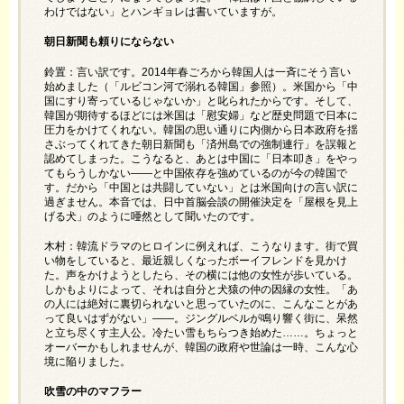
わけではない」とハンギョレは書いていますが。
朝日新聞も頼りにならない
鈴置：言い訳です。2014年春ごろから韓国人は一斉にそう言い
始めました（「ルビコン河で溺れる韓国」参照）。米国から「中
国にすり寄っているじゃないか」と叱られたからです。そして、
韓国が期待するほどには米国は「慰安婦」など歴史問題で日本に
圧力をかけてくれない。韓国の思い通りに内側から日本政府を揺
さぶってくれてきた朝日新聞も「済州島での強制連行」を誤報と
認めてしまった。こうなると、あとは中国に「日本叩き」をやっ
てもらうしかない――と中国依存を強めているのが今の韓国で
す。だから「中国とは共闘していない」とは米国向けの言い訳に
過ぎません。本音では、日中首脳会談の開催決定を「屋根を見上
げる犬」のように唖然として聞いたのです。
木村：韓流ドラマのヒロインに例えれば、こうなります。街で買
い物をしていると、最近親しくなったボーイフレンドを見かけ
た。声をかけようとしたら、その横には他の女性が歩いている。
しかもよりによって、それは自分と犬猿の仲の因縁の女性。「あ
の人には絶対に裏切られないと思っていたのに、こんなことがあ
って良いはずがない」――。ジングルベルが鳴り響く街に、呆然
と立ち尽くす主人公。冷たい雪もちらつき始めた……。ちょっと
オーバーかもしれませんが、韓国の政府や世論は一時、こんな心
境に陥りました。
吹雪の中のマフラー