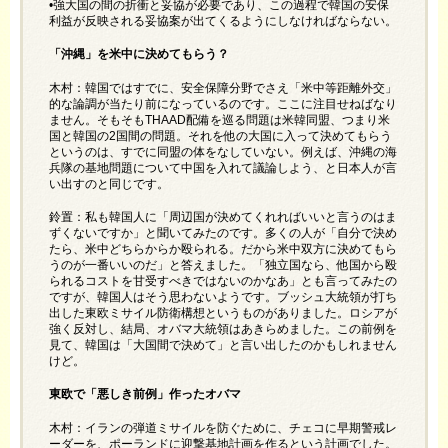
•強大国の間の折衝と妥協が必要であり、この過程で韓国の安保
利益が反映される妥協案が出てくるようにしなければならない。
「沖縄」を米中に決めてもらう？
木村：韓国ではすでに、安全保障分野でさえ「米中等距離外交」
的な論調が当たり前になっているのです。ここに注目せねばなり
ません。そもそもTHAAD配備を巡る問題は米韓同盟、つまり米
国と韓国の2国間の問題。それを他の大国に入って決めてもらう
というのは、すでに同盟の体をなしていない。例えば、沖縄の海
兵隊の基地問題について中国を入れて議論しよう、と日本人が言
い出すのと同じです。
鈴置：私も韓国人に「周辺国が決めてくれればいいと言うのはま
ずくないですか」と聞いてみたのです。多くの人が「自分で決め
たら、米中どちらからか殴られる。だから米中双方に決めてもら
うのが一番いいのだ」と答えました。「独立国なら、他国から殴
られるコストを甘受すべきではないのかなあ」とも言ってみたの
ですが、韓国人はそう思わないようです。ブッシュ大統領が打ち
出した東欧ミサイル防衛構想というものがありました。ロシアが
強く反対し、結局、オバマ大統領はあきらめました。この前例を
見て、韓国は「大国間で決めて」と言い出したのかもしれません
けど。
東欧で「悪しき前例」作ったオバマ
木村：イランの弾道ミサイルを防ぐために、チェコに早期警戒レ
ーダーを、ポーランドに迎撃基地計画を作るという計画でした。