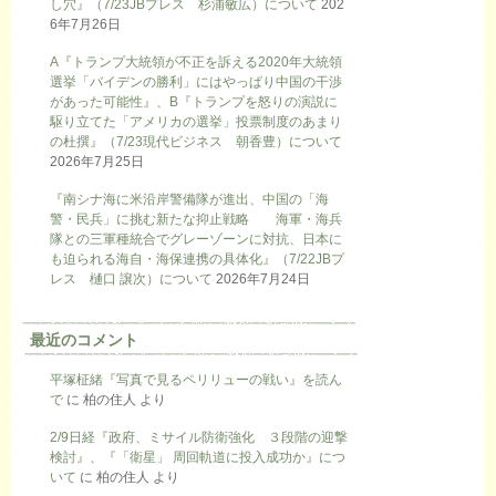
し穴』（7/23JBプレス 杉浦敏広）について
202
6年7月26日
A『トランプ大統領が不正を訴える2020年大統領
選挙「バイデンの勝利」にはやっぱり中国の干渉
があった可能性』、B『トランプを怒りの演説に
駆り立てた「アメリカの選挙」投票制度のあまり
の杜撰』（7/23現代ビジネス 朝香豊）について
2026年7月25日
『南シナ海に米沿岸警備隊が進出、中国の「海
警・民兵」に挑む新たな抑止戦略 海軍・海兵
隊との三軍種統合でグレーゾーンに対抗、日本に
も迫られる海自・海保連携の具体化』（7/22JBプ
レス 樋口 譲次）について
2026年7月24日
最近のコメント
平塚柾緒『写真で見るペリリューの戦い』を読ん
で
に
柏の住人
より
2/9日経『政府、ミサイル防衛強化 ３段階の迎撃
検討』、『「衛星」 周回軌道に投入成功か』につ
いて
に
柏の住人
より