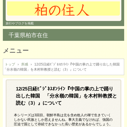
旅行やブログを掲載
千葉県柏市在住
メニュー
コ
ン
トップ
›
所感
›
12/25日経ﾋﾞｼﾞﾈｽｵﾝﾗｲﾝ『中国の掌の上で踊り出した韓国
「分水嶺の韓国」を木村幹教授と読む（3）』について
テ
ン
ツ
へ
12/25日経ﾋﾞｼﾞﾈｽｵﾝﾗｲﾝ『中国の掌の上で踊り
ス
出した韓国 「分水嶺の韓国」を木村幹教授と
キ
読む（3）』について
ッ
プ
本シリーズは3回目。朝鮮半島は北を含め他人の褌で生きていく
しかない民族としか思えませんね。事大主義でなければ、強国の
圧迫で国として存続できなかった長い歴史があるからでしょう。