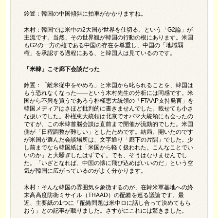
鈴置：韓国の中国傾斜に拍車がかかりますね。
木村：韓国では米中の2大国が世界を仕切る、という「G2論」が
主流です。当然、その世界観が韓国の行動の根にあります。米国
もG2の一方の雄である中国の存在を尊重し、中国の「地域覇
権」を承認する過程にある、と韓国人は見ているのです。
「米韓」こそ廊下会談だった
鈴置：「離米従中をやめろ」と米国から叱られることを、韓国は
もう恐れなくなった――という木村先生の分析には同感です。米
国から不興を買うであろう朴槿恵大統領の「FTAAP支持発言」を
韓国メディアはさほど批判的に書きませんでした。載せても小さ
な扱いでした。朴槿恵大統領は北京でオバマ大統領にも会ったの
ですが、この米韓首脳会談は直前まで開催が流動的でした。米国
側が「日程調整が難しい」としたためです。結局、開いたのです
が米国が選んだ会談場所は、文字通り「廊下の片隅」でした。少
し前までなら韓国紙は「米国から軽く扱われた。こんなことでい
いのか」と大騒ぎしたはずです。でも、そうはなりませんでし
た。「いざとなれば、中国の懐に飛び込めばいいのだ」という空
気が韓国に広がっているのがよく分かります。
木村：そんな韓国の雰囲気を象徴するのが、在韓米軍基地への終
末高高度防衛ミサイル（THAAD）の配備を巡る議論です。最
近、主要紙の1つに「配備問題は米中ロに話し合って決めてもら
おう」との記事が載りました。さすがにこれには驚きました。