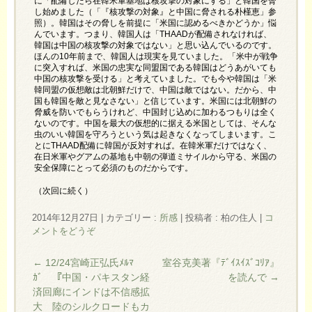
に「配備したら在韓米軍基地は核攻撃の対象にする」と韓国を脅
し始めました（「『核攻撃の対象』と中国に脅される朴槿恵」参
照）。韓国はその脅しを前提に「米国に認めるべきかどうか」悩
んでいます。つまり、韓国人は「THAADが配備されなければ、
韓国は中国の核攻撃の対象ではない」と思い込んでいるのです。
ほんの10年前まで、韓国人は現実を見ていました。「米中が戦争
に突入すれば、米国の忠実な同盟国である韓国はどうあがいても
中国の核攻撃を受ける」と考えていました。でも今や韓国は「米
韓同盟の仮想敵は北朝鮮だけで、中国は敵ではない。だから、中
国も韓国を敵と見なさない」と信じています。米国には北朝鮮の
脅威を防いでもらうけれど、中国封じ込めに加わるつもりは全く
ないのです。中国を最大の仮想的に据える米国としては、そんな
虫のいい韓国を守ろうという気は起きなくなってしまいます。こ
とにTHAAD配備に韓国が反対すれば。在韓米軍だけではなく、
在日米軍やグアムの基地も中朝の弾道ミサイルから守る、米国の
安全保障にとって必須のものだからです。
（次回に続く）
2014年12月27日
|
カテゴリー :
所感
|
投稿者 : 柏の住人
|
コ
メントをどうぞ
←
12/24宮崎正弘氏ﾒﾙﾏ
室谷克美著『ﾃﾞｲｽｲｽﾞｺﾘｱ』
ｶﾞ 『中国・パキスタン経
を読んで
→
済回廊にインドは不信感拡
大 陸のシルクロードもカ