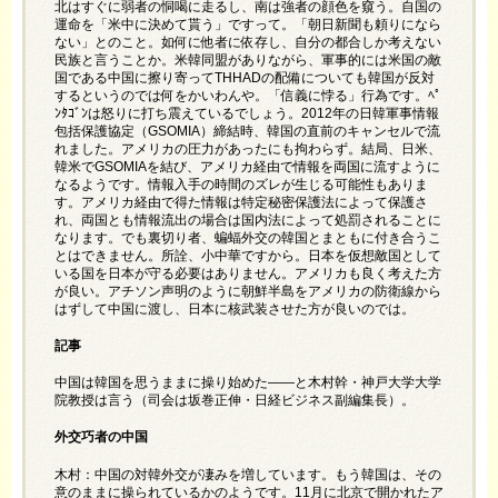
北はすぐに弱者の恫喝に走るし、南は強者の顔色を窺う。自国の
運命を「米中に決めて貰う」ですって。「朝日新聞も頼りになら
ない」とのこと。如何に他者に依存し、自分の都合しか考えない
民族と言うことか。米韓同盟がありながら、軍事的には米国の敵
国である中国に擦り寄ってTHHADの配備についても韓国が反対
するというのでは何をかいわんや。「信義に悖る」行為です。ﾍﾟ
ﾝﾀｺﾞﾝは怒りに打ち震えているでしょう。2012年の日韓軍事情報
包括保護協定（GSOMIA）締結時、韓国の直前のキャンセルで流
れました。アメリカの圧力があったにも拘わらず。結局、日米、
韓米でGSOMIAを結び、アメリカ経由で情報を両国に流すように
なるようです。情報入手の時間のズレが生じる可能性もありま
す。アメリカ経由で得た情報は特定秘密保護法によって保護さ
れ、両国とも情報流出の場合は国内法によって処罰されることに
なります。でも裏切り者、蝙蝠外交の韓国とまともに付き合うこ
とはできません。所詮、小中華ですから。日本を仮想敵国として
いる国を日本が守る必要はありません。アメリカも良く考えた方
が良い。アチソン声明のように朝鮮半島をアメリカの防衛線から
はずして中国に渡し、日本に核武装させた方が良いのでは。
記事
中国は韓国を思うままに操り始めた――と木村幹・神戸大学大学
院教授は言う（司会は坂巻正伸・日経ビジネス副編集長）。
外交巧者の中国
木村：中国の対韓外交が凄みを増しています。もう韓国は、その
意のままに操られているかのようです。11月に北京で開かれたア