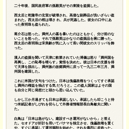
二十年後、国民政府軍の孫殿英がその東陵を盗掘した。
西太后と乾隆帝の玄室が破壊され、高価な副葬品が洗いざらい盗
まれた。西太后の棺は壊さ れ、兵が死姦した。彼女の口中にあ
った夜明珠も盗られた。
蒋介石は怒った。満州人の墓を暴いたのはともかく、分け前のな
いことを怒った。それで孫殿英はかなりの盗掘品を蔣に贈った。
西太后の夜明珠は宋美齢が気に入って長い間彼女のスリッパを飾
った。
漢人の盗掘を聞いて天津に軟禁されていた溥儀は怒り「満州国を
再興し、この恥辱を晴らす」覚悟を決めた。彼は日本の支援を得
て天津を脱出し、満州族の故郷満州に戻って一九三二年三月、満
州国を建国した。
これに米国が文句をつけた。日本は傀儡政権をつくってすぐ承認
し満州の権益を独占する気 だろうと。この盗人国家はよその国
も自分と同じ発想だと頭から思い込んでいた。
しかし三か月過ぎても日本は承認しない。承認したら叩こうと待
つ米紙記者がしびれを切らして外務省惰報部長白鳥敏夫に聞い
た。
白鳥は「日本は急がない。建設すべき運河がないから」と答え
た。セオドアが奸計を用いてパナマを独立させ、傀儡政権を置く
や、すぐに承認して運河掘削を始めた。それを痛烈に皮肉った。