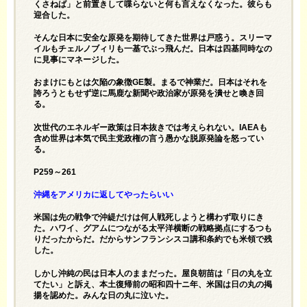
くさねば」と前置きして喋らないと何も言えなくなった。彼らも
迎合した。
そんな日本に安全な原発を期待してきた世界は戸惑う。スリーマ
イルもチェルノブィリも一基でぶっ飛んだ。日本は四基同時なの
に見事にマネージした。
おまけにもとは欠陥の象徴GE製。まるで神業だ。日本はそれを
誇ろうともせず逆に馬鹿な新聞や政治家が原発を潰せと喚き回
る。
次世代のエネルギー政策は日本抜きでは考えられない。IAEAも
含め世界は本気で民主党政権の言う愚かな脱原発論を怒ってい
る。
P259～261
沖縄をアメリカに返してやったらいい
米国は先の戦争で沖緹だけは何人戦死しようと構わず取りにき
た。ハワイ、グアムにつながる太平洋横断の戦略拠点にするつも
りだったからだ。だからサンフランシスコ講和条約でも米領で残
した。
しかし沖純の民は日本人のままだった。屋良朝苗は「日の丸を立
てたい」と訴え、本土復帰前の昭和四十ニ年、米国は日の丸の掲
揚を認めた。みんな日の丸に泣いた。