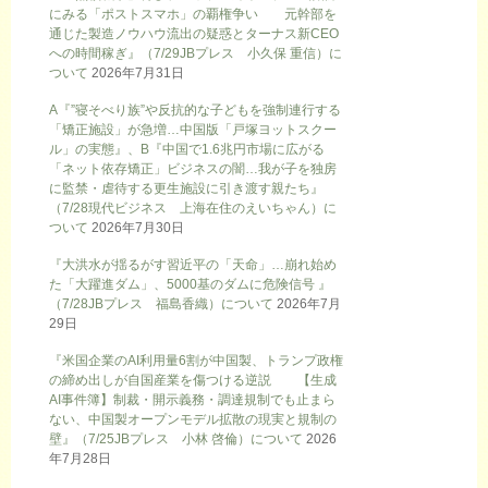
にみる「ポストスマホ」の覇権争い 元幹部を
通じた製造ノウハウ流出の疑惑とターナス新CEO
への時間稼ぎ』（7/29JBプレス 小久保 重信）に
ついて
2026年7月31日
A『”寝そべり族”や反抗的な子どもを強制連行する
「矯正施設」が急増…中国版「戸塚ヨットスクー
ル」の実態』、B『中国で1.6兆円市場に広がる
「ネット依存矯正」ビジネスの闇…我が子を独房
に監禁・虐待する更生施設に引き渡す親たち』
（7/28現代ビジネス 上海在住のえいちゃん）に
ついて
2026年7月30日
『大洪水が揺るがす習近平の「天命」…崩れ始め
た「大躍進ダム」、5000基のダムに危険信号 』
（7/28JBプレス 福島香織）について
2026年7月
29日
『米国企業のAI利用量6割が中国製、トランプ政権
の締め出しが自国産業を傷つける逆説 【生成
AI事件簿】制裁・開示義務・調達規制でも止まら
ない、中国製オープンモデル拡散の現実と規制の
壁』（7/25JBプレス 小林 啓倫）について
2026
年7月28日