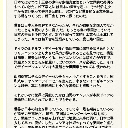
日本ではかつて十五歳の少年が多極真空管という世界的な発明を
やってのけた。松下幸之助 は日本の将来を思い、その特許を少
年から買い取って特許を公開し、SONYなど世界的な企業を輩出
する礎をつくった。精工舎もそれに做ったのだ。
世界は日本人を理解できなかったが、それが強欲な米国人でなか
ったことを今更のように喜 んだ。もっとも当の米国はこういう
日本の善意を予想できず、対応を誤って米時計工業会は全滅して
しまった。今では精工舎を逆恨みしている。度し難い国だ。
ドイツのルドルフ・デイーゼルが高圧空気に燃料を吹き込むとガ
ソリンエンジンより大きな馬力が得られることを見つけた。構造
は簡単。燃費は格安とくる。ただエンジンには頑丈さが必要で、
洋服ダンスどころか部屋いっぱいのスペースが必要だった。それ
でデイーゼルエンジンは大型船とか機関車とかのみに使われた。
山岡孫吉はそんなデイーゼルをもっと小さくすることを考え、昭
和八年、ヤンマーデイーゼルを生んだ。小さなデイーゼルエンジ
ンは以来、車にも耕耘機にも小さな漁船にも搭載された。
それがいかに世界に貢献したかは山岡のエンジンが本家ドイツの
博物館に展示されていることでも分かる。
世界が日本の知恵を願っている。そして今、最も期待しているの
が原子力発電炉だ。 最初、英国はコールダーホール型を出し
た。黒鉛ブロックを積み上げた炉は地震と火事に弱い。日本は導
入して早々に廃炉にした。ロシアは技術のすべてを英国から盗ん
でいた。黒鉛炉も盗んで真似てつくったらチｴルノブイリで火災