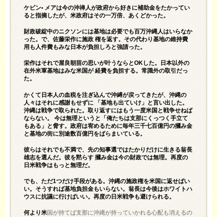
ケビン• メアは今の沖禅人が政府から好きに補助金をたかってい
ると指摘したが、米政府はその一万倍、あくどかった。
財政破綻中のニクソンには基地は必要でも百万沖縄人はいらなか
った。で、佐藤栄作に施政 権を返す。その代わり基地の維持費
用も人件費もみな日本が負担しろと強請った。
栄作はそれで屋良朝苗の思いが叶うならとOKした。日本以外の
在外米軍基地はみな米国が 経費を負担する。常識外の取引だっ
た。
かくて日本人の血税を注ぎ込んで沖縛が戻ってきたが、沖縄の
人々はそれに感謝もせずに 「基地も出ていけ」と言い出した。
沖縄は戦争で取られた。取り返すにはもう一度米国と戦争せねば
ならない。 今は無理というと「俺たちは支那にくっつく手立て
もある」と脅す。政府は宥めるために毎年三千七百億円の摑み金
と基地の街に別途数百億円をばらまいている。
彼らはそれでも不満で、先の知事選ではたかりだけに生きる翁長
雄志を選んだ。彼を黙らす 摑み金は今の財政では無理。再度の
日米戦争はもっと無理だ。
でも、ただ1つだけ手段がある。沖縄の施政権を米国に返せばい
い。そうすれば基地負担金もいらない。翁長は今後はホワイトハ
ウスに抗議に行けばいい。再度の日米戦争も避けられる。
何より米
国が持てば支那に沖縄が持っていかれる心配も消えるの