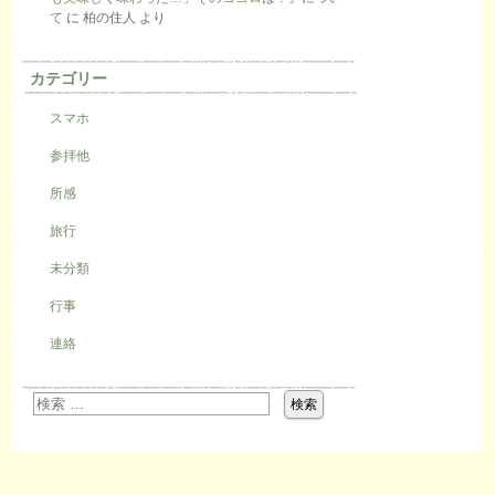
て
に
柏の住人
より
カテゴリー
スマホ
参拝他
所感
旅行
未分類
行事
連絡