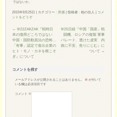
ではないか。
2015年9月25日
|
カテゴリー :
所感
|
投稿者 : 柏の住人
|
コメ
ントをどうぞ
←
9/22ZAKZAK『戦時日
9/25日経『中国「国産」戦
本の徴用どころではない
闘機、ロシアの複製 軍事
中国・国防動員法の恐怖…
パレード、透けた虚実 内
「有事」認定で進出企業の
政に不安、焦りにじむ』に
ヒト・モノ・カネを根こそ
ついて
→
ぎ』について
コメントを残す
メールアドレスが公開されることはありません。
※
が付いて
いる欄は必須項目です
コメント
※