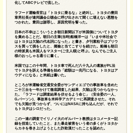
化してABCテレビで流した。
ラフード運輸長官は「トヨタに乗るな」と絶叫し、トヨタの豊田
章男社長が連邦議会公聴会に呼び出されて聞くに堪えない悪態を
つかれた。豊田は謝罪し、原因究明を誓った。
日本の不幸はこういうとき朝日新聞以下が米国側についてトヨ夕
を責めることだ。朝日の主筆(当時)船橋洋ーは「いまや米社会で
はトヨタは欠陥の代名詞になった」と書き、夕刊素粒子はプリウ
スを買って損をしたと、揶揄と当てこすりを続けた。船橋も朝日
の特派員も米国人をマスター(ご主人様)と呼ぶ。なんでもご主人
様のおっしゃる通りに書く。
米国ではこの十年間、トヨタ車で死んだ八十九人の遺族がPL法
でトヨ夕を訴える準備を始め「総額は一兆円になる、トヨタはア
ウディになる」と米紙は書いた。
ところが米運輸省交通安全委がサンディエゴでの事故車を含めた
二十三台を一年かけて徹底調査した結果、欠陥は見つからなかっ
た。「ラフードは調査結果を伏せるよう命じ」（安全委の一人、
G.パーソン)、事故車を米科学アカデミーに再調査させた。それ
でも欠陥が見つからず、ついにはNASAに持ち込んだが、それで
もトヨ夕はシロだった。
この一連の調査でイリノイ大のギルバート教授はタコメーター記
録を捏造していたこと、また暴走被害をいう者の多くがトヨタか
らカネを巻き上げようとした詐欺漢だったことを認めた。