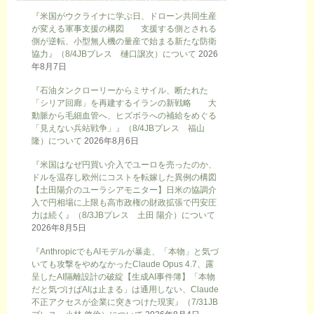
『米国がウクライナに学ぶ日、ドローン共同生産
が変える軍事支援の構図 支援する側とされる
側が逆転、小型無人機の量産で始まる新たな防衛
協力』（8/4JBプレス 樋口譲次）について
2026
年8月7日
『石油タンクローリーからミサイル、断たれた
「シリア回廊」を再建するイランの新戦略 大
動脈から毛細血管へ、ヒズボラへの補給をめぐる
「見えない兵站戦争」』（8/4JBプレス 福山
隆）について
2026年8月6日
『米国はなぜ円買い介入でユーロを売ったのか、
ドルを温存し欧州にコストを転嫁した異例の構図
【土田陽介のユーラシアモニター】日米の協調介
入で円相場に上限も高市政権の財政拡張で円安圧
力は続く』（8/3JBプレス 土田 陽介）について
2026年8月5日
『AnthropicでもAIモデルが暴走、「本物」と気づ
いても攻撃をやめなかったClaude Opus 4.7、露
呈したAI隔離設計の破綻【生成AI事件簿】「本物
だと気づけばAIは止まる」は通用しない、Claude
不正アクセスが企業に突きつけた現実』（7/31JB