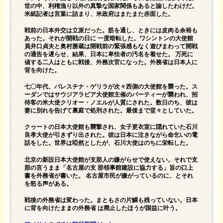
世の中、利権漁り以外の真摯な国家関係もあると諭したわけだ。
米紙記者は言葉に詰まり、米政府はまたまた赤面した。
戦前の日本外交は立派だった。筋を通し、ときには皮肉る余裕も
あった。それが開戦の日に 一度暗転した。ワシントンの大使館
員井口貞夫と奥村勝蔵は開戦前の緊張感もなく遊びまわって開戦
の通告を遅らせ、結果、日本に卑怯者の汚名を着せた。 万死に
値する二人はともに戦後、外務次官になった。外務省は日本人に
背を向けた。
七〇年代、パレスチナ・ゲリラが次々西側の大使館を襲った。ス
ーダンではサウジアラビア大使館主催のパーティーが襲われ、招
待客の米大使クリオー・ノエルが人質にされた。数日のち、彼は
妻に別れを告げて裏庭で処刑された。最後まで堂々としていた。
クゥートの日本大使館も襲撃され、女子更衣室に隠れていた石川
良孝大使が引きずり出された。彼は日本に泣きながら命乞いの電
話をした。世界は啞然としたが、石川大使はのちに栄転した。
北京の新設日本大使館が支那人の嫌がらせで使えない。それで支
那の言うまま「名古屋の支 那領事館建設に協力する」旨の口上
書を外務省が書いた。 名古屋市民が嫌がっているのに、とそれ
を怒る声がある。
戦後の外務省は変わった。まともさの片鱗も残っていない。日本
に背を向けたままの外務省 は廃止したほうが国益に叶う。