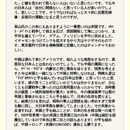
た」と嘘を言われて怒らない人はいないと思いたいです。でも今
の日本人は「自分に関係ない」と思っている人が多いのでしょ
う。悲しいことです。そうでなければもっと大々的に反慰安婦
像・反朝日の運動になると思うのですが。
高山氏のこの本にもありますように一番悪いのは米国です。ﾒｷｼ
ｺ・ｽﾍﾟｲﾝと戦争して領土を広げ、西部開拓して海にぶつかり、太
平洋を越えてハワイ、グアム、フィリピンを手中に収めました。
イチャモンをつけてシマを拡大するやり方はヤクザそのもので
す。東京裁判で日本を侵略国家と定義したのはチャンチャラおか
しい。
中国は遅れて来たアメリカです。似たような発想をするので、真
面目な日本人とは合わないのでしょう。でも中国の属国になった
ら、ﾁﾍﾞｯﾄ・ｳｲｸﾞﾙ・内蒙古と同じ運命を辿ります。現実を考えま
すと今は米国と一緒になって中国と対峙しなければ。岡崎久彦は
「ｱﾝｸﾞﾛｻｸｿﾝと手を結んでいれば日本は安泰」と言っていたと思
います。彼の言うことが正しいかどうかは分かりませんが、少な
くとも日露戦争に勝ったのは日英同盟があったからです。当時最
大の版図（＝植民地領有が最大）を持ち、今の価値基準では悪の
帝国と看做されるところと手を結んで、日本の生存を図りまし
た。結果だけを見れば、昭和の軍人は理想を追い求めすぎて世界
を敵に回し、大日本帝国を解体してしまいました。その失敗から
反省すれば、米国と手を結ぶことが、日本の生き残る唯一の道で
す。GDP世界第一位の米国と世界第三位の日本（中国は統計を誤
魔化しているので本当は第二位との説もあります）が手を組め
ば、中国＋ロシア（米国の1/8のGD）連合とも勝てます。