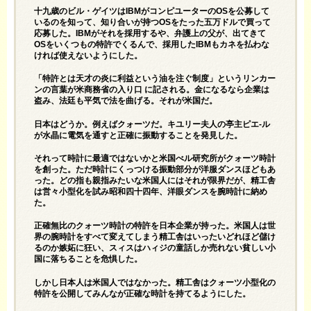
十九歳のビル・ゲイツはIBMがコンピユーターのOSを公募して
いるのを知って、知り合いが持つOSをたった五万ドルで買って
応募した。IBMがそれを採用するや、弁護上の父が、出てきて
OSをいくつもの特許でくるんで、採用したIBMもカネを払わな
ければ使えないようにした。
「特許とは天才の炎に利益という油を注ぐ制度」というリンカー
ンの言葉が米商務省の入り口 に記される。金になるなら企業は
盗み、法廷も平気で法を曲げる。それが米国だ。
日本はどうか。例えばクォーツだ。キユリー夫人の亭主ピエ-ル
が水晶に電気を通すと正確に振動することを発見した。
それって時計に最適ではないかと米国べル研究所がクォーツ時計
を創った。ただ時計にくっつける振動部分が洋服ダンスほどもあ
った。どの指も親指みたいな米国人にはそれが限界だが、精工舎
は営々小型化を試み昭和四十四年、洋眼ダンスを腕時計に納め
た。
正確無比のクォーツ時計の特許を日本企業が持った。米国人は世
界の腕時計をすべて変えてしまう精工舎はいったいどれほど儲け
るのか嫉妬に狂い、スィスはハィジの童話しか売れない貧しい小
国に落ちることを危惧した。
しかし日本人は米国人ではなかった。精工舎はクォーツ小型化の
特許を公開してみんなが正確な時計を持てるようにした。