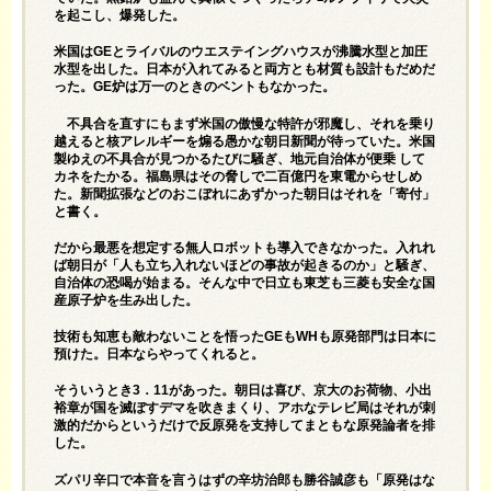
を起こし、爆発した。
米国はGEとライバルのウエステイングハウスが沸騰水型と加圧
水型を出した。日本が入れてみると両方とも材質も設計もだめだ
った。GE炉は万一のときのベントもなかった。
不具合を直すにもまず米国の傲慢な特許が邪魔し、それを乗り
越えると核アレルギーを煽る愚かな朝日新聞が待っていた。米国
製ゆえの不具合が見つかるたびに騒ぎ、地元自治体が便乗 して
カネをたかる。福島県はその脅しで二百億円を東電からせしめ
た。新聞拡張などのおこぼれにあずかった朝日はそれを「寄付」
と書く。
だから最悪を想定する無人ロボットも導入できなかった。入れれ
ば朝日が「人も立ち入れないほどの事故が起きるのか」と騒ぎ、
自治体の恐喝が始まる。そんな中で日立も東芝も三菱も安全な国
産原子炉を生み出した。
技術も知恵も敵わないことを悟ったGEもWHも原発部門は日本に
預けた。日本ならやってくれると。
そういうとき3．11があった。朝日は喜び、京大のお荷物、小出
裕章が国を滅ぼすデマを吹きまくり、アホなテレビ局はそれが刺
激的だからというだけで反原発を支持してまともな原発論者を排
した。
ズパリ辛口で本音を言うはずの辛坊治郎も勝谷誠彦も「原発はな