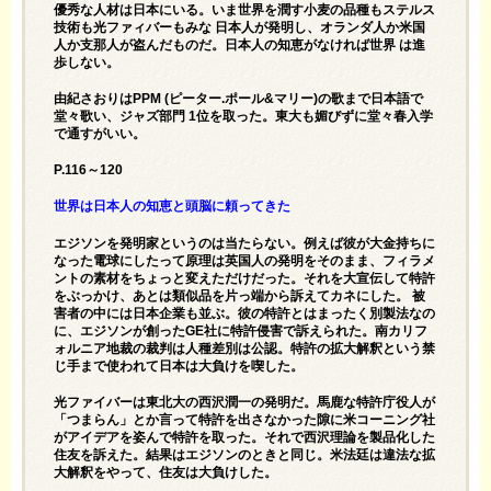
優秀な人材は日本にいる。いま世界を潤す小麦の品種もステルス
技術も光ファィバーもみな 日本人が発明し、オランダ人か米国
人か支那人が盗んだものだ。日本人の知恵がなければ世界 は進
歩しない。
由紀さおりはPPM (ピーター.ポール&マリー)の歌まで日本語で
堂々歌い、ジャズ部門 1位を取った。東大も媚びずに堂々春入学
で通すがいい。
P.116～120
世界は日本人の知恵と頭脳に頼ってきた
エジソンを発明家というのは当たらない。例えば彼が大金持ちに
なった電球にしたって原理は英国人の発明をそのまま、フィラメ
ントの素材をちょっと変えただけだった。それを大宣伝して特許
をぶっかけ、あとは類似品を片っ端から訴えてカネにした。 被
害者の中には日本企業も並ぶ。彼の特許とはまったく別製法なの
に、エジソンが創ったGE社に特許侵害で訴えられた。南カリフ
ォルニア地裁の裁判は人種差別は公認。特許の拡大解釈という禁
じ手まで使われて日本は大負けを喫した。
光ファイバーは東北大の西沢潤一の発明だ。馬鹿な特許庁役人が
「つまらん」とか言って特許を出さなかった隙に米コーニング社
がアイデアを姿んで特許を取った。それで西沢理論を製品化した
住友を訴えた。結果はエジソンのときと同じ。米法廷は違法な拡
大解釈をやって、住友は大負けした。