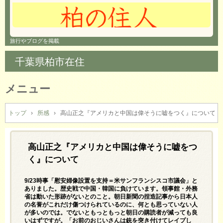
旅行やブログを掲載
千葉県柏市在住
メニュー
コ
ン
トップ
›
所感
›
高山正之『アメリカと中国は偉そうに嘘をつく』について
テ
ン
ツ
高山正之『アメリカと中国は偉そうに嘘をつ
へ
く』について
ス
キ
9/23時事「慰安婦像設置を支持＝米サンフランシスコ市議会」と
ッ
ありました。歴史戦で中国・韓国に負けています。領事館・外務
プ
省は動いた形跡がないとのこと。朝日新聞の捏造記事から日本人
の名誉がこれだけ傷つけられているのに、何とも思っていない人
が多いのでは。でないともっともっと朝日の購読者が減っても良
いはずですが。「お前のおじいさんは銃を突き付けてレイプし