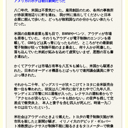
アメリカのポチは朝日新聞だった
八〇年代、米国は不景気だった。雇用創設のため、各州の事務所
が赤坂溜池辺りに軒を連ね、 我が州に進出してくださいと日本
企業に頼んで歩いた。どっちが敗戦国なのか分からない体たらく
だった。
米国の自動車産業も落ち目で、BMWやベンツ、アウディが市場
を席巻していた。 そのうちアウディが電子制御のエンジンを搭
載して、GMなどは真っ青になったものだ。 ところがその最新鋭
電子制御が狂って制御不能のまま暴走し、何十人かが死傷した。
落ち込んでいた米紙が妬みを込めて虚実ないまぜ、悪態の百も書
き連ねた。
かくてアウディは市場占有率を八五％も減らし、米国から駆逐さ
れた。日本のオーディオ機器もとばっちりで連邦議会議員に斧で
ぶっ壊された。
それから二十年、ビッグスリーが次々こけてトヨタに全米販売台
数一位を奪われた。状況は八〇年代に似てきた中で〇九年八月、
サンディエゴ市警に911通報が入った。レクサスの運転者からで
「アクセルが戻らない。ブレーキも効かない」の音声を残して交
差点で衝突炎上、 本人と妻子を含む四人が死んだ。時速一九〇
キロは出ていたという。
米社会はアウディのときより燃えた。トヨ夕の電子制御欠陥が米
市民を殺したと新聞が騒ぎ、 イリノイ大のデビッド・ギルバー
ト准教授はレクサスが制御不能に陥るさまをタコメー夕—で映像