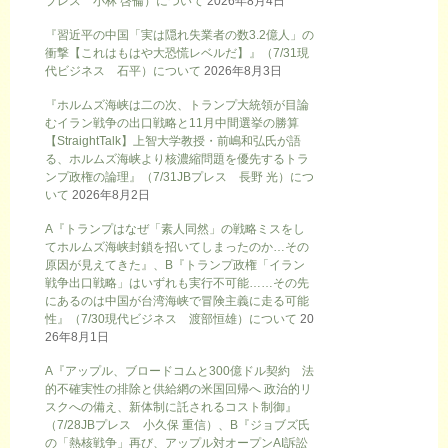
プレス 小林 啓倫）について
2026年8月4日
『習近平の中国「実は隠れ失業者の数3.2億人」の
衝撃【これはもはや大恐慌レベルだ】』（7/31現
代ビジネス 石平）について
2026年8月3日
『ホルムズ海峡は二の次、トランプ大統領が目論
むイラン戦争の出口戦略と11月中間選挙の勝算
【StraightTalk】上智大学教授・前嶋和弘氏が語
る、ホルムズ海峡より核濃縮問題を優先するトラ
ンプ政権の論理』（7/31JBプレス 長野 光）につ
いて
2026年8月2日
A『トランプはなぜ「素人同然」の戦略ミスをし
てホルムズ海峡封鎖を招いてしまったのか…その
原因が見えてきた』、B『トランプ政権「イラン
戦争出口戦略」はいずれも実行不可能……その先
にあるのは中国が台湾海峡で冒険主義に走る可能
性』（7/30現代ビジネス 渡部恒雄）について
20
26年8月1日
A『アップル、ブロードコムと300億ドル契約 法
的不確実性の排除と供給網の米国回帰へ 政治的リ
スクへの備え、新体制に託されるコスト制御』
（7/28JBプレス 小久保 重信）、B『ジョブズ氏
の「熱核戦争」再び、アップル対オープンAI訴訟