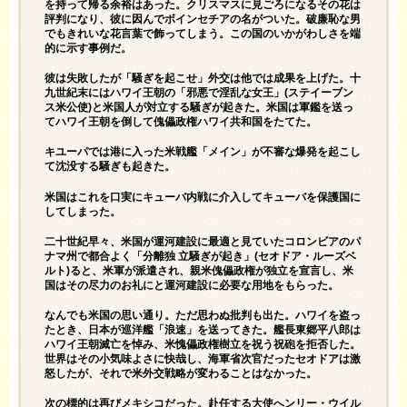
を持って帰る余裕はあった。クリスマスに見ごろになるその花は
評判になり、彼に因んでボインセチアの名がついた。破廉恥な男
でもきれいな花言葉で飾ってしまう。この国のいかがわしさを端
的に示す事例だ。
彼は失敗したが「騒ぎを起こせ」外交は他では成果を上げた。十
九世紀末にはハワイ王朝の「邪悪で淫乱な女王」(ステイーブン
ス米公使)と米国人が対立する騒ぎが起きた。米国は軍鑑を送っ
てハワイ王朝を倒して傀儡政権ハワイ共和国をたてた。
キユーパでは港に入った米戦艦「メイン」が不審な爆発を起こし
て沈没する騒ぎも起きた。
米国はこれを口実にキューバ内戦に介入してキューバを保護国に
してしまった。
二十世紀早々、米国が運河建設に最適と見ていたコロンビアのパ
ナマ州で都合よく「分離独 立騒ぎが起き」(セオドア・ルーズベ
ルト)ると、米軍が派遣され、親米傀儡政権が独立を宣言し、米
国はその尽力のお礼にと運河建設に必要な用地をもらった。
なんでも米国の思い通り。ただ思わぬ批判も出た。ハワイを盗っ
たとき、日本が巡洋艦「浪速」を送ってきた。艦長東郷平八郎は
ハワイ王朝滅亡を悼み、米愧儡政権樹立を祝う祝砲を拒否した。
世界はその小気味よさに快哉し、海軍省次官だったセオドアは激
怒したが、それで米外交戦略が変わることはなかった。
次の標的は再びメキシコだった。赴任する大使へンリー・ウイル