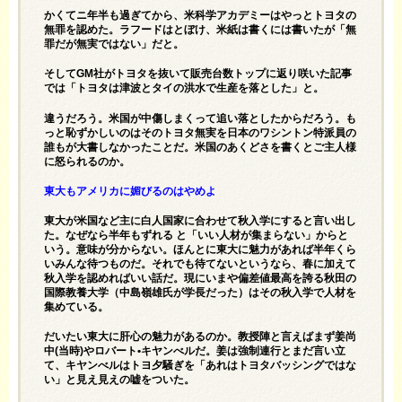
かくてニ年半も過ぎてから、米科学アカデミーはやっとトヨタの
無罪を認めた。ラフードはとぼけ、米紙は書くには書いたが「無
罪だが無実ではない」だと。
そしてGM社がトヨタを抜いて販売台数トップに返り咲いた記事
では「トヨタは津波とタイの洪水で生産を落とした」と。
違うだろう。米国が中傷しまくって追い落としたからだろう。も
っと恥ずかしいのはそのトヨタ無実を日本のワシントン特派員の
誰もが大書しなかったことだ。米国のあくどさを書くとご主人様
に怒られるのか。
東大もアメリカに媚びるのはやめよ
東大が米国など主に白人国家に合わせて秋入学にすると言い出し
た。なぜなら半年もずれる と「いい人材が集まらない」からと
いう。意味が分からない。ほんとに東大に魅力があれば半年くら
いみんな待つものだ。それでも待てないというなら、春に加えて
秋入学を認めればいい話だ。現にいまや偏差値最高を誇る秋田の
国際教養大学（中島嶺雄氏が学長だった）はその秋入学で人材を
集めている。
だいたい東大に肝心の魅力があるのか。教授陣と言えばまず姜尚
中(当時)やロバート•キヤンべルだ。姜は強制連行とまだ言い立
て、キヤンべルはトヨ夕騒ぎを「あれはトヨタバッシングではな
い」と見え見えの嘘をついた。