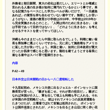
外務省と朝日新聞、東大の劣化は甚だしい。エリートとか権威と
言われる人達の生き様が如何に薄汚れているかという事です。単
なる記憶力をベースにした学力レベルが高いだけで、「一旦緩急
あれば」の覚悟を持ち合わせていない連中です。無様としか言い
ようがない。道徳の教育が小学校は2018年、中学校は2019年か
ら完全実施されるとのこと。「人間は何のために生きるか」（金
は手段であって目的ではない）、「どのように生きるか」を考え
させるテキストを使ってやってほしい。
沖縄も今のままだったら中国に取られるでしょう。利権に敏い翁
長を県知事に選ぶくらいですから。元に戻して施政権をアメリカ
に返した方が良いでしょう。米国と違い、如何に日本政府が寛大
だったか肌身で感じると思います。龍柱を建てようとする翁長に
連なる連中はスパイ罪で監獄行きかも。
内容
P.42～49
日本外交は日米開戦の日から一八〇度暗転した
十九世紀初め、メキシコ大使に出るジョエル・ポインセットに国
務長官が言った。「騒ぎを起こせ。それが君の役目だ」。騒ぎに
なれば米国が介入し、軍を出して領上も利権も手に人れる。それ
が米国の外交戦略だった。 彼はそれでメキシコの反政府運動を
たきつけたが、土壇場でばれて首魅は処刑された。 ポインセツ
トは国外追放とされたが、メキシコを出るとき山辺に咲く赤い花