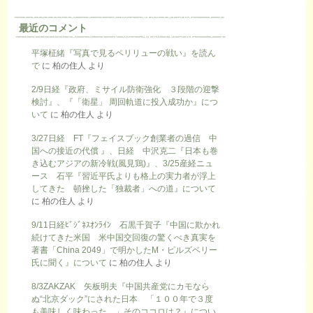
最近のコメント
平塚柾緒『写真で見るペリリューの戦い』を読ん
で
に
柏の住人
より
2/9日経『政府、ミサイル防衛強化 ３段階の迎撃
検討』、『「衛星」 周回軌道に投入成功か』につ
いて
に
柏の住人
より
3/27日経 FT『フェイスブック創業者の過信 中
国への接近の代償 』、日経 中沢克二『日本も巻
き込むアジアの新冷戦(風見鶏)』、3/25産経ニュ
ース 石平『習近平氏よりも格上の実力者が浮上
してきた 頓挫した「独裁者」への道』について
に
柏の住人
より
9/11日経ﾋﾞｼﾞﾈｽｵﾝﾗｲﾝ 石黒千賀子『中国に欺かれ
続けてきた米国 米中国交回復の驚くべき真実を
著書「China 2049」で明かしたM・ピルズベリー
氏に聞く』について
に
柏の住人
より
8/3ZAKZAK 矢板明夫『中国共産党にカモなら
ぬ“北京ダック”にされた日本 「１００年で３度
も美味しく味わった…」そのココロは？』につい