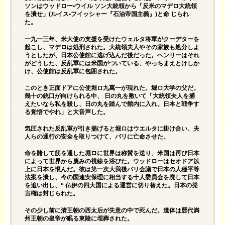
ソンはウッドロー•ウイル ソン大統領から「反米のマデロ大統領
を潰せ」(ルイス•フイッシャー『石油帝国主義』)と命 じられ
た。
一九一三年、米大使の支援を受けたウェルタ将軍がクーデターを
起こし、マデロは処刑された。大統領夫人やその家族も処分しよ
うとしたが、日本公使館に逃げ込んだ後だった。ヘンリーはそれ
がどうした、反乱軍には米国がついている、やっちまえとけしか
け、公使館は反乱軍に包囲された。
このとき正面ドアに公使堀ロ九萬一が現れた。堀ロ大学の父だ。
幾十の銃口が向けられる中、 日の丸を敷いて「大統領夫人を捕
えたいなら私を殺し、日の丸を踏んで館内に入れ。日本と戦争す
る覚悟でやれ」と大音声した。
気圧された反乱軍が引き揚げると堀ロはウエルタに掛け合い、夫
人らの通行の安全を取りつけて、パリに亡命させた。
命を賭して筋を通した堀ロに世界は称賛を送り、米国は再び日本
によって世界から蔑みの視線を浴びた。ウッドローはセオドア以
上に日本を恨んだ。彼は第一次大我後パリ会議で日本の人種平等
法案を潰し、今の国連安保理に相当する十人委員会を廃して日本
を追い出し、“ 仏伊の四大国による運営に切り替えた。日本の発
言権は封じられた。
その少し前に清王朝の西太后が失意の中で死んだ。遺体は歴代満
州王朝の皇帝が眠る東陵に埋葬された。