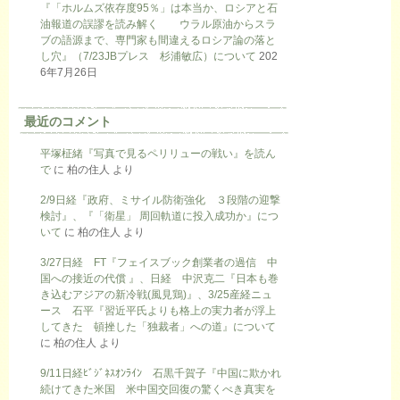
『「ホルムズ依存度95％」は本当か、ロシアと石
油報道の誤謬を読み解く ウラル原油からスラ
ブの語源まで、専門家も間違えるロシア論の落と
し穴』（7/23JBプレス 杉浦敏広）について
202
6年7月26日
最近のコメント
平塚柾緒『写真で見るペリリューの戦い』を読ん
で
に
柏の住人
より
2/9日経『政府、ミサイル防衛強化 ３段階の迎撃
検討』、『「衛星」 周回軌道に投入成功か』につ
いて
に
柏の住人
より
3/27日経 FT『フェイスブック創業者の過信 中
国への接近の代償 』、日経 中沢克二『日本も巻
き込むアジアの新冷戦(風見鶏)』、3/25産経ニュ
ース 石平『習近平氏よりも格上の実力者が浮上
してきた 頓挫した「独裁者」への道』について
に
柏の住人
より
9/11日経ﾋﾞｼﾞﾈｽｵﾝﾗｲﾝ 石黒千賀子『中国に欺かれ
続けてきた米国 米中国交回復の驚くべき真実を