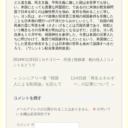
ど人道主義、民主主義、平和主義に徹した国は全世界でも珍し
い。米国にとっても貴重な同盟国だ。であるのに米側が慰安婦問
題で日本を叩くのは敵性勢力を強め、友邦を弱めることに等し
い」ヨン氏は、オバマ政権が安倍晋三首相の靖国参拝を非難した
ことも日本側の慣行への干渉だからおかしいとして、「自国の戦
死者の霊に弔意を捧（ささ）げることは万国共通であり、戦犯と
いう概念もその当事者が死ねばなくなるはずだ」と語る。ヨン氏
自身も１０月中旬、靖国神社を参拝した。今度は各国の元軍人た
ちに呼びかけて、集団で靖国参拝をしたいともいう。米国側にこ
うした意見が存在することは日本側の官民も改めて認識すべきだ
ろう。（ワシントン駐在客員特派員）
2014年11月5日
|
カテゴリー :
所感
|
投稿者 : 柏の住人
|
コメ
ントをどうぞ
←
シンシアリー著『韓国
11/4日経「再生エネルギ
人による恥韓論』を読んで
ー」の記事について
→
コメントを残す
メールアドレスが公開されることはありません。
※
が付いて
いる欄は必須項目です
コメント
※