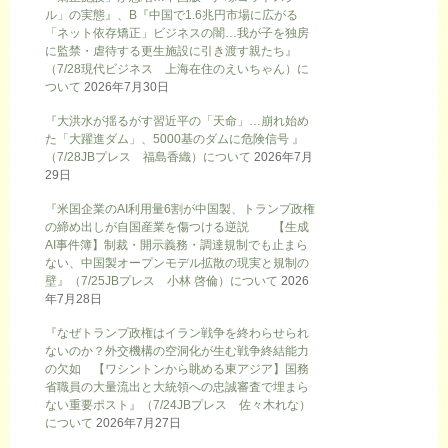
ル」の実態』、B『中国で1.6兆円市場に広がる
「ネット依存矯正」ビジネスの闇…我が子を独房
に監禁・虐待する更生施設に引き渡す親たち』
（7/28現代ビジネス 上海在住のえいちゃん）に
ついて
2026年7月30日
『大洪水が揺るがす習近平の「天命」…崩れ始め
た「大躍進ダム」、5000基のダムに危険信号 』
（7/28JBプレス 福島香織）について
2026年7月
29日
『米国企業のAI利用量6割が中国製、トランプ政権
の締め出しが自国産業を傷つける逆説 【生成
AI事件簿】制裁・開示義務・調達規制でも止まら
ない、中国製オープンモデル拡散の現実と規制の
壁』（7/25JBプレス 小林 啓倫）について
2026
年7月28日
『なぜトランプ政権はイラン戦争を終わらせられ
ないのか？外交機構の空洞化が生む戦争終結能力
の欠如 【ワシントンから眺める東アジア】国務
省職員の大量流出と大統領への忠誠審査で埋まら
ない重要ポスト』（7/24JBプレス 佐々木れな）
について
2026年7月27日