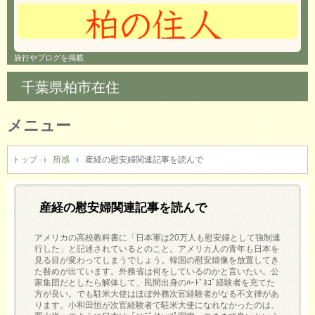
旅行やブログを掲載
千葉県柏市在住
メニュー
コ
ン
トップ
›
所感
›
産経の慰安婦関連記事を読んで
テ
ン
ツ
産経の慰安婦関連記事を読んで
へ
ス
アメリカの高校教科書に「日本軍は20万人も慰安婦として強制連
キ
行した」と記述されているとのこと。アメリカ人の青年も日本を
見る目が変わってしまうでしょう。韓国の慰安婦像を放置してき
ッ
た咎めが出ています。外務省は何をしているのかと言いたい。公
プ
家集団だとしたら解体して、民間出身のﾊｰﾄﾞﾈｺﾞ経験者を充てた
方が良い。でも駐米大使はほぼ外務次官経験者がなる不文律があ
ります。小和田恒が次官経験者で駐米大使になれなかったのは、