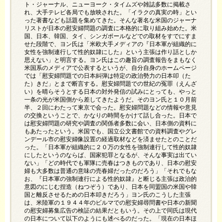
ト・ジャーナル、ニューヨーク・タイムズや雑誌多数に掲載さ
れ、大手テレビ各局でも放映された。「イラクの真実の時」とい
った著書なども話題を集めてきた。そんな著名な米国のジャーナ
リストが日本の慰安婦問題の調査に本格的に取り組み始めた。米
国、日本、韓国、タイ、シンガポールなどでの取材をすでにすま
せた段階で、ヨン氏は「米欧大手メディアの『日本軍が組織的に
女性を強制連行して性的奴隷にした』という主張は作り話としか
思えない」と明言する。ヨン氏はこの趣旨の調査報告をまもなく
米国系のメディアで公表するというが、自分自身のホームページ
では「慰安婦問題での日本糾弾は特定の政治勢力の日本叩（た
た）きだ」とまで断言する。慰安婦問題での世紀の冤罪（えんざ
い）を晴らそうとする日本の対外発信の試みにとっても、やっと
一条の光が米国側から差してきたようだ。そのヨン氏と１０月前
半、２回にわたって東京で会った。慰安婦問題などの情報や意見
の交換ということで、かなりの時間をかけて話し合った。日本で
は慰安婦問題の研究や調査の関係者多数に会い、日本側の資料に
もあたったという。米国でも、国立公文書館での資料調査やグレ
ンデール市の慰安婦像設置の経過取材などを済ませたとのことだ
った。「日本軍が組織的に２０万の女性を強制連行して性的奴隷
にしたというのならば、国家犯罪となるが、そんな事実は出てい
ない」「どの時代でも軍隊に売春はつきものであり、日本の慰安
婦も大多数は普通の意味の売春婦だったのだろう」「それでもな
お、『日本軍の強制連行による性的奴隷』と断じる主張は政治的
意図のにじむ捏造（ねつぞう）であり、日本を同盟国の米国や韓
国と離反させるための日本叩きだろう」ヨン氏のこうした主張
は、米陸軍の１９４４年のビルマでの慰安婦尋問書や日本の新聞
の慰安婦募集広告の検証の結果だともいう。その上で同氏は現代
の日本について以下のようにも述べるのだった。「現在の日本ほ