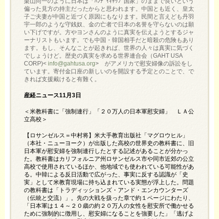
栗山尚一のように日本は「ﾊﾝﾃﾞｲｷｬｯﾌﾟ国家」のままで良いという
偏った見方の持主だったからと思われます。中国とも近く、皇太
子ご夫妻が中国と近づく原因にもなります。民間と言えども丹羽
宇一郎のような守銭奴、金の亡者で日本の名誉を守らないのは願
い下げですが。方やヨンさんのように真実を伝えようとするジャ
ーナリストもいます。でも中国・韓国相手だと暗殺の危険もあり
ます。もし、そんなことが起きれば、世界の人々は真実に気づく
でしょうけど。歴史の真実を求める世界連合会（GAHT USA
CORP)<
info@gahtusa.org
> がアメリカで慰安婦像の訴訟をし
ています。寄付金口座の新しいのを開設する予定とのことで、で
きれば支援戴けると有難く。
産経ニュース11月3日
＜米教科書に「強制連行」「２０万人の日本軍慰安婦」 ＬＡ公
立高校＞
【ロサンゼルス＝中村将】米大手教育出版社「マグロウヒル」
（本社・ニューヨーク）が出版した高校の世界史の教科書に、旧
日本軍が慰安婦を強制連行したとする記述があることが分かっ
た。教科書はカリフォルニア州ロサンゼルス市や同市近郊の公立
高校で使用されているほか、他地域でも使われている可能性があ
る。中韓による反日活動で広がった、事実に反する認識が「史
実」として米教育現場に持ち込まれている実態が浮上した。問題
の教科書は「トラディッションズ・アンド・エンカウンターズ
（伝統と交流）」。先の大戦を扱った章で約１ページにわたり、
「日本軍は１４～２０歳の約２０万人の女性を慰安所で働かせる
ために強制的に徴用し、慰安婦になることを強要した」「逃げよ