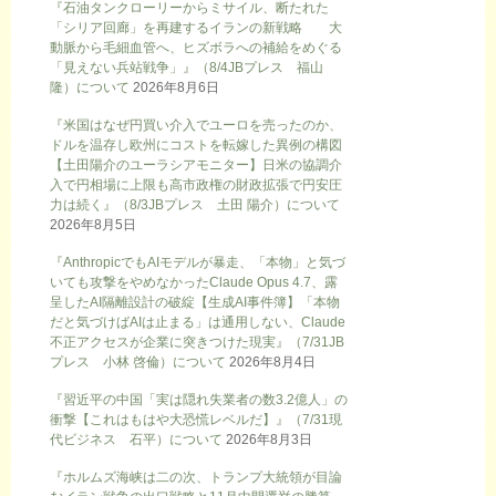
『石油タンクローリーからミサイル、断たれた
「シリア回廊」を再建するイランの新戦略 大
動脈から毛細血管へ、ヒズボラへの補給をめぐる
「見えない兵站戦争」』（8/4JBプレス 福山
隆）について
2026年8月6日
『米国はなぜ円買い介入でユーロを売ったのか、
ドルを温存し欧州にコストを転嫁した異例の構図
【土田陽介のユーラシアモニター】日米の協調介
入で円相場に上限も高市政権の財政拡張で円安圧
力は続く』（8/3JBプレス 土田 陽介）について
2026年8月5日
『AnthropicでもAIモデルが暴走、「本物」と気づ
いても攻撃をやめなかったClaude Opus 4.7、露
呈したAI隔離設計の破綻【生成AI事件簿】「本物
だと気づけばAIは止まる」は通用しない、Claude
不正アクセスが企業に突きつけた現実』（7/31JB
プレス 小林 啓倫）について
2026年8月4日
『習近平の中国「実は隠れ失業者の数3.2億人」の
衝撃【これはもはや大恐慌レベルだ】』（7/31現
代ビジネス 石平）について
2026年8月3日
『ホルムズ海峡は二の次、トランプ大統領が目論