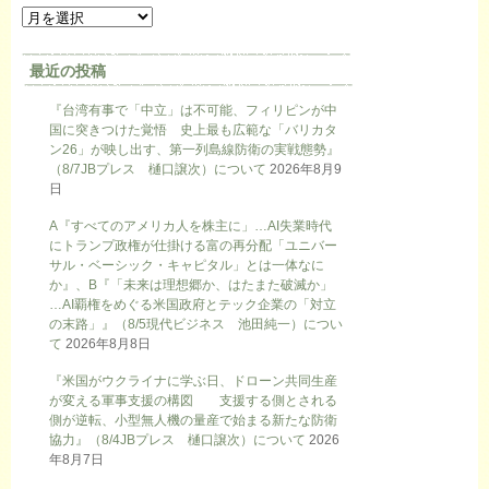
最近の投稿
『台湾有事で「中立」は不可能、フィリピンが中
国に突きつけた覚悟 史上最も広範な「バリカタ
ン26」が映し出す、第一列島線防衛の実戦態勢』
（8/7JBプレス 樋口譲次）について
2026年8月9
日
A『すべてのアメリカ人を株主に」…AI失業時代
にトランプ政権が仕掛ける富の再分配「ユニバー
サル・ベーシック・キャピタル」とは一体なに
か』、B『「未来は理想郷か、はたまた破滅か」
…AI覇権をめぐる米国政府とテック企業の「対立
の末路」』（8/5現代ビジネス 池田純一）につい
て
2026年8月8日
『米国がウクライナに学ぶ日、ドローン共同生産
が変える軍事支援の構図 支援する側とされる
側が逆転、小型無人機の量産で始まる新たな防衛
協力』（8/4JBプレス 樋口譲次）について
2026
年8月7日