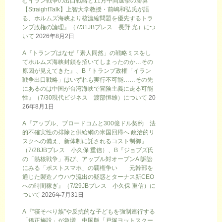
むイラン戦争の出口戦略と11月中間選挙の勝算
【StraightTalk】上智大学教授・前嶋和弘氏が語
る、ホルムズ海峡より核濃縮問題を優先するトラ
ンプ政権の論理』（7/31JBプレス 長野 光）につ
いて
2026年8月2日
A『トランプはなぜ「素人同然」の戦略ミスをし
てホルムズ海峡封鎖を招いてしまったのか…その
原因が見えてきた』、B『トランプ政権「イラン
戦争出口戦略」はいずれも実行不可能……その先
にあるのは中国が台湾海峡で冒険主義に走る可能
性』（7/30現代ビジネス 渡部恒雄）について
20
26年8月1日
A『アップル、ブロードコムと300億ドル契約 法
的不確実性の排除と供給網の米国回帰へ 政治的リ
スクへの備え、新体制に託されるコスト制御』
（7/28JBプレス 小久保 重信）、B『ジョブズ氏
の「熱核戦争」再び、アップル対オープンAI訴訟
にみる「ポストスマホ」の覇権争い 元幹部を
通じた製造ノウハウ流出の疑惑とターナス新CEO
への時間稼ぎ』（7/29JBプレス 小久保 重信）に
ついて
2026年7月31日
A『”寝そべり族”や反抗的な子どもを強制連行する
「矯正施設」が急増…中国版「戸塚ヨットスクー