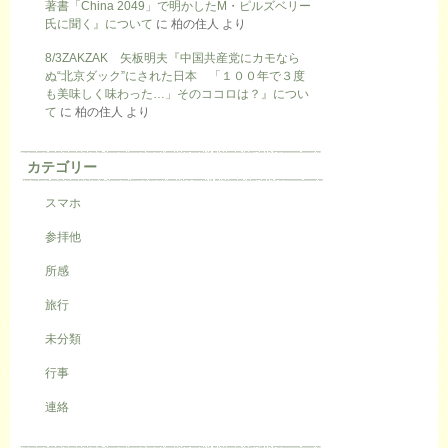
著書「China 2049」で明かしたM・ピルズベリー
氏に聞く』について
に
柏の住人
より
8/3ZAKZAK 矢板明夫『中国共産党にカモなら
ぬ“北京ダック”にされた日本 「１００年で３度
も美味しく味わった…」そのココロは？』につい
て
に
柏の住人
より
カテゴリー
スマホ
参拝他
所感
旅行
未分類
行事
連絡