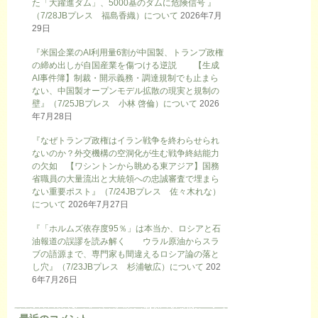
た「大躍進ダム」、5000基のダムに危険信号 』
（7/28JBプレス 福島香織）について
2026年7月
29日
『米国企業のAI利用量6割が中国製、トランプ政権
の締め出しが自国産業を傷つける逆説 【生成
AI事件簿】制裁・開示義務・調達規制でも止まら
ない、中国製オープンモデル拡散の現実と規制の
壁』（7/25JBプレス 小林 啓倫）について
2026
年7月28日
『なぜトランプ政権はイラン戦争を終わらせられ
ないのか？外交機構の空洞化が生む戦争終結能力
の欠如 【ワシントンから眺める東アジア】国務
省職員の大量流出と大統領への忠誠審査で埋まら
ない重要ポスト』（7/24JBプレス 佐々木れな）
について
2026年7月27日
『「ホルムズ依存度95％」は本当か、ロシアと石
油報道の誤謬を読み解く ウラル原油からスラ
ブの語源まで、専門家も間違えるロシア論の落と
し穴』（7/23JBプレス 杉浦敏広）について
202
6年7月26日