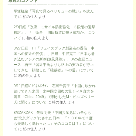
最近のコメント
平塚柾緒『写真で見るペリリューの戦い』を読ん
で
に
柏の住人
より
2/9日経『政府、ミサイル防衛強化 ３段階の迎撃
検討』、『「衛星」 周回軌道に投入成功か』につ
いて
に
柏の住人
より
3/27日経 FT『フェイスブック創業者の過信 中
国への接近の代償 』、日経 中沢克二『日本も巻
き込むアジアの新冷戦(風見鶏)』、3/25産経ニュ
ース 石平『習近平氏よりも格上の実力者が浮上
してきた 頓挫した「独裁者」への道』について
に
柏の住人
より
9/11日経ﾋﾞｼﾞﾈｽｵﾝﾗｲﾝ 石黒千賀子『中国に欺かれ
続けてきた米国 米中国交回復の驚くべき真実を
著書「China 2049」で明かしたM・ピルズベリー
氏に聞く』について
に
柏の住人
より
8/3ZAKZAK 矢板明夫『中国共産党にカモなら
ぬ“北京ダック”にされた日本 「１００年で３度
も美味しく味わった…」そのココロは？』につい
て
に
柏の住人
より