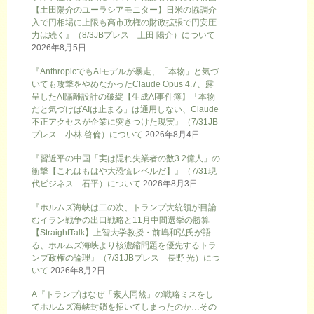
【土田陽介のユーラシアモニター】日米の協調介
入で円相場に上限も高市政権の財政拡張で円安圧
力は続く』（8/3JBプレス 土田 陽介）について
2026年8月5日
『AnthropicでもAIモデルが暴走、「本物」と気づ
いても攻撃をやめなかったClaude Opus 4.7、露
呈したAI隔離設計の破綻【生成AI事件簿】「本物
だと気づけばAIは止まる」は通用しない、Claude
不正アクセスが企業に突きつけた現実』（7/31JB
プレス 小林 啓倫）について
2026年8月4日
『習近平の中国「実は隠れ失業者の数3.2億人」の
衝撃【これはもはや大恐慌レベルだ】』（7/31現
代ビジネス 石平）について
2026年8月3日
『ホルムズ海峡は二の次、トランプ大統領が目論
むイラン戦争の出口戦略と11月中間選挙の勝算
【StraightTalk】上智大学教授・前嶋和弘氏が語
る、ホルムズ海峡より核濃縮問題を優先するトラ
ンプ政権の論理』（7/31JBプレス 長野 光）につ
いて
2026年8月2日
A『トランプはなぜ「素人同然」の戦略ミスをし
てホルムズ海峡封鎖を招いてしまったのか…その