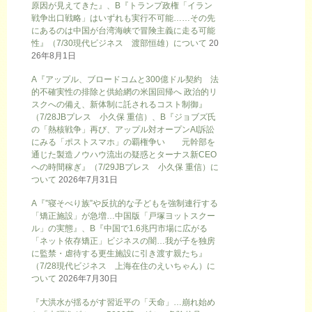
原因が見えてきた』、B『トランプ政権「イラン
戦争出口戦略」はいずれも実行不可能……その先
にあるのは中国が台湾海峡で冒険主義に走る可能
性』（7/30現代ビジネス 渡部恒雄）について
20
26年8月1日
A『アップル、ブロードコムと300億ドル契約 法
的不確実性の排除と供給網の米国回帰へ 政治的リ
スクへの備え、新体制に託されるコスト制御』
（7/28JBプレス 小久保 重信）、B『ジョブズ氏
の「熱核戦争」再び、アップル対オープンAI訴訟
にみる「ポストスマホ」の覇権争い 元幹部を
通じた製造ノウハウ流出の疑惑とターナス新CEO
への時間稼ぎ』（7/29JBプレス 小久保 重信）に
ついて
2026年7月31日
A『”寝そべり族”や反抗的な子どもを強制連行する
「矯正施設」が急増…中国版「戸塚ヨットスクー
ル」の実態』、B『中国で1.6兆円市場に広がる
「ネット依存矯正」ビジネスの闇…我が子を独房
に監禁・虐待する更生施設に引き渡す親たち』
（7/28現代ビジネス 上海在住のえいちゃん）に
ついて
2026年7月30日
『大洪水が揺るがす習近平の「天命」…崩れ始め