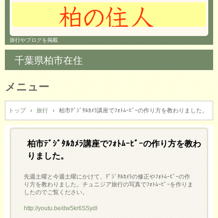
旅行やブログを掲載
千葉県柏市在住
メニュー
コ
ン
トップ
›
旅行
›
柏市ﾃﾞｼﾞﾀﾙｶﾒﾗ講座でﾌｫﾄﾑｰﾋﾞｰの作り方を教わりました。
テ
ン
ツ
柏市ﾃﾞｼﾞﾀﾙｶﾒﾗ講座でﾌｫﾄﾑｰﾋﾞｰの作り方を教わ
へ
りました。
ス
キ
先週土曜と今週土曜にかけて、ﾃﾞｼﾞﾀﾙｶﾒﾗの修正やﾌｫﾄﾑｰﾋﾞｰの作
ッ
り方を教わりました。チュニジア旅行の写真でﾌｫﾄﾑｰﾋﾞｰを作りま
プ
したのでご覧ください。
http://youtu.be/dw5kr6SSydI