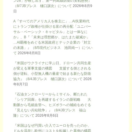
ン26」が映し出す、第一列島線防衛の実戦態勢』
（8/7JBプレス 樋口譲次）について
2026年8月9
日
A『すべてのアメリカ人を株主に」…AI失業時代
にトランプ政権が仕掛ける富の再分配「ユニバー
サル・ベーシック・キャピタル」とは一体なに
か』、B『「未来は理想郷か、はたまた破滅か」
…AI覇権をめぐる米国政府とテック企業の「対立
の末路」』（8/5現代ビジネス 池田純一）につい
て
2026年8月8日
『米国がウクライナに学ぶ日、ドローン共同生産
が変える軍事支援の構図 支援する側とされる
側が逆転、小型無人機の量産で始まる新たな防衛
協力』（8/4JBプレス 樋口譲次）について
2026
年8月7日
『石油タンクローリーからミサイル、断たれた
「シリア回廊」を再建するイランの新戦略 大
動脈から毛細血管へ、ヒズボラへの補給をめぐる
「見えない兵站戦争」』（8/4JBプレス 福山
隆）について
2026年8月6日
『米国はなぜ円買い介入でユーロを売ったのか、
ドルを温存し欧州にコストを転嫁した異例の構図