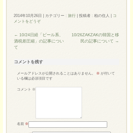
2014年10月26日
|
カテゴリー :
旅行
|
投稿者 : 柏の住人
|
コ
メントをどうぞ
←
10/24日経「ビール系、
10/26ZAKZAKの韓国と移
酒税差圧縮」の記事につい
民の記事について
→
て
コメントを残す
メールアドレスが公開されることはありません。
※
が付いて
いる欄は必須項目です
コメント
※
名前
※