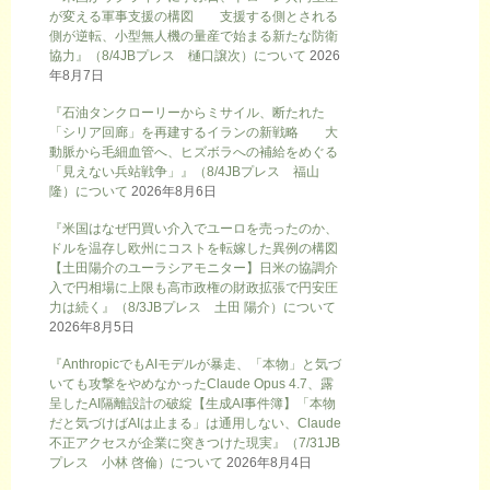
が変える軍事支援の構図 支援する側とされる
側が逆転、小型無人機の量産で始まる新たな防衛
協力』（8/4JBプレス 樋口譲次）について
2026
年8月7日
『石油タンクローリーからミサイル、断たれた
「シリア回廊」を再建するイランの新戦略 大
動脈から毛細血管へ、ヒズボラへの補給をめぐる
「見えない兵站戦争」』（8/4JBプレス 福山
隆）について
2026年8月6日
『米国はなぜ円買い介入でユーロを売ったのか、
ドルを温存し欧州にコストを転嫁した異例の構図
【土田陽介のユーラシアモニター】日米の協調介
入で円相場に上限も高市政権の財政拡張で円安圧
力は続く』（8/3JBプレス 土田 陽介）について
2026年8月5日
『AnthropicでもAIモデルが暴走、「本物」と気づ
いても攻撃をやめなかったClaude Opus 4.7、露
呈したAI隔離設計の破綻【生成AI事件簿】「本物
だと気づけばAIは止まる」は通用しない、Claude
不正アクセスが企業に突きつけた現実』（7/31JB
プレス 小林 啓倫）について
2026年8月4日