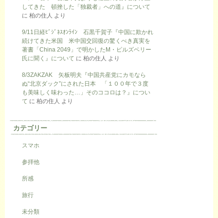
してきた 頓挫した「独裁者」への道』について
に
柏の住人
より
9/11日経ﾋﾞｼﾞﾈｽｵﾝﾗｲﾝ 石黒千賀子『中国に欺かれ
続けてきた米国 米中国交回復の驚くべき真実を
著書「China 2049」で明かしたM・ピルズベリー
氏に聞く』について
に
柏の住人
より
8/3ZAKZAK 矢板明夫『中国共産党にカモなら
ぬ“北京ダック”にされた日本 「１００年で３度
も美味しく味わった…」そのココロは？』につい
て
に
柏の住人
より
カテゴリー
スマホ
参拝他
所感
旅行
未分類