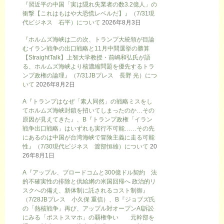
『習近平の中国「実は隠れ失業者の数3.2億人」の
衝撃【これはもはや大恐慌レベルだ】』（7/31現
代ビジネス 石平）について
2026年8月3日
『ホルムズ海峡は二の次、トランプ大統領が目論
むイラン戦争の出口戦略と11月中間選挙の勝算
【StraightTalk】上智大学教授・前嶋和弘氏が語
る、ホルムズ海峡より核濃縮問題を優先するトラ
ンプ政権の論理』（7/31JBプレス 長野 光）につ
いて
2026年8月2日
A『トランプはなぜ「素人同然」の戦略ミスをし
てホルムズ海峡封鎖を招いてしまったのか…その
原因が見えてきた』、B『トランプ政権「イラン
戦争出口戦略」はいずれも実行不可能……その先
にあるのは中国が台湾海峡で冒険主義に走る可能
性』（7/30現代ビジネス 渡部恒雄）について
20
26年8月1日
A『アップル、ブロードコムと300億ドル契約 法
的不確実性の排除と供給網の米国回帰へ 政治的リ
スクへの備え、新体制に託されるコスト制御』
（7/28JBプレス 小久保 重信）、B『ジョブズ氏
の「熱核戦争」再び、アップル対オープンAI訴訟
にみる「ポストスマホ」の覇権争い 元幹部を