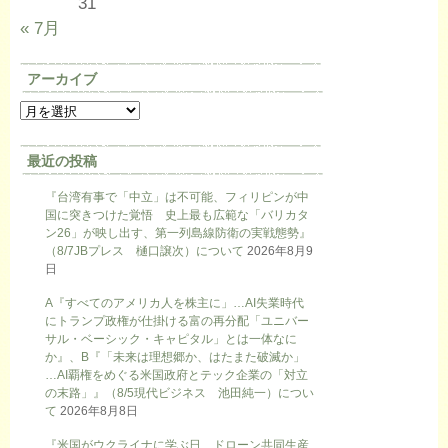
31
« 7月
アーカイブ
最近の投稿
『台湾有事で「中立」は不可能、フィリピンが中
国に突きつけた覚悟 史上最も広範な「バリカタ
ン26」が映し出す、第一列島線防衛の実戦態勢』
（8/7JBプレス 樋口譲次）について
2026年8月9
日
A『すべてのアメリカ人を株主に」…AI失業時代
にトランプ政権が仕掛ける富の再分配「ユニバー
サル・ベーシック・キャピタル」とは一体なに
か』、B『「未来は理想郷か、はたまた破滅か」
…AI覇権をめぐる米国政府とテック企業の「対立
の末路」』（8/5現代ビジネス 池田純一）につい
て
2026年8月8日
『米国がウクライナに学ぶ日、ドローン共同生産