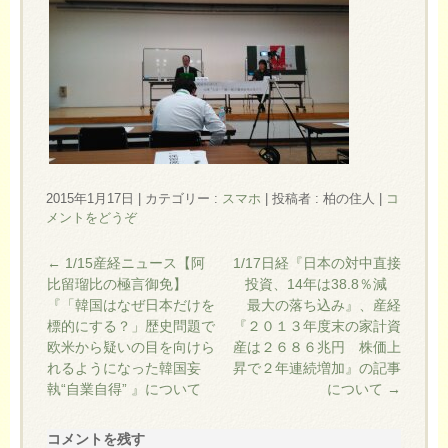
2015年1月17日
|
カテゴリー :
スマホ
|
投稿者 : 柏の住人
|
コ
メントをどうぞ
←
1/15産経ニュース【阿
1/17日経『日本の対中直接
比留瑠比の極言御免】
投資、14年は38.8％減
『「韓国はなぜ日本だけを
最大の落ち込み』、産経
標的にする？」歴史問題で
『２０１３年度末の家計資
欧米から疑いの目を向けら
産は２６８６兆円 株価上
れるようになった韓国妄
昇で２年連続増加』の記事
執“自業自得” 』について
について
→
コメントを残す