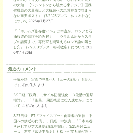
の欠如 【ワシントンから眺める東アジア】国務
省職員の大量流出と大統領への忠誠審査で埋まら
ない重要ポスト』（7/24JBプレス 佐々木れな）
について
2026年7月27日
『「ホルムズ依存度95％」は本当か、ロシアと石
油報道の誤謬を読み解く ウラル原油からスラ
ブの語源まで、専門家も間違えるロシア論の落と
し穴』（7/23JBプレス 杉浦敏広）について
202
6年7月26日
最近のコメント
平塚柾緒『写真で見るペリリューの戦い』を読ん
で
に
柏の住人
より
2/9日経『政府、ミサイル防衛強化 ３段階の迎撃
検討』、『「衛星」 周回軌道に投入成功か』につ
いて
に
柏の住人
より
3/27日経 FT『フェイスブック創業者の過信 中
国への接近の代償 』、日経 中沢克二『日本も巻
き込むアジアの新冷戦(風見鶏)』、3/25産経ニュ
ース 石平『習近平氏よりも格上の実力者が浮上