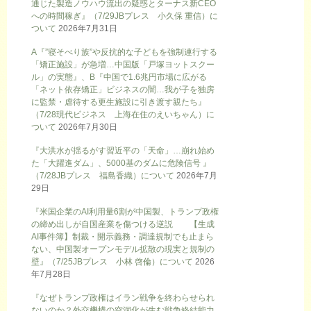
通じた製造ノウハウ流出の疑惑とターナス新CEO
への時間稼ぎ』（7/29JBプレス 小久保 重信）に
ついて
2026年7月31日
A『”寝そべり族”や反抗的な子どもを強制連行する
「矯正施設」が急増…中国版「戸塚ヨットスクー
ル」の実態』、B『中国で1.6兆円市場に広がる
「ネット依存矯正」ビジネスの闇…我が子を独房
に監禁・虐待する更生施設に引き渡す親たち』
（7/28現代ビジネス 上海在住のえいちゃん）に
ついて
2026年7月30日
『大洪水が揺るがす習近平の「天命」…崩れ始め
た「大躍進ダム」、5000基のダムに危険信号 』
（7/28JBプレス 福島香織）について
2026年7月
29日
『米国企業のAI利用量6割が中国製、トランプ政権
の締め出しが自国産業を傷つける逆説 【生成
AI事件簿】制裁・開示義務・調達規制でも止まら
ない、中国製オープンモデル拡散の現実と規制の
壁』（7/25JBプレス 小林 啓倫）について
2026
年7月28日
『なぜトランプ政権はイラン戦争を終わらせられ
ないのか？外交機構の空洞化が生む戦争終結能力