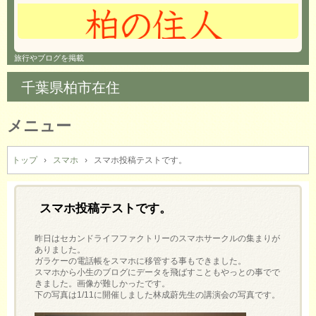
旅行やブログを掲載
千葉県柏市在住
メニュー
コ
ン
トップ
›
スマホ
›
スマホ投稿テストです。
テ
ン
ツ
スマホ投稿テストです。
へ
ス
昨日はセカンドライフファクトリーのスマホサークルの集まりが
キ
ありました。
ガラケーの電話帳をスマホに移管する事もできました。
ッ
スマホから小生のブログにデータを飛ばすこともやっとの事でで
プ
きました。画像が難しかったです。
下の写真は1/11に開催しました林成蔚先生の講演会の写真です。