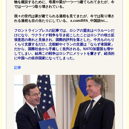
物を建設するために、母屋や梁が一つ一つ建てられてきたが、今
では一つ一つ取り壊されている。
我々の世代は家が建てられる過程を見てきたが、今では取り壊さ
れる過程も目の当たりにしている。 x.com/RFA_中国語/st…
フロントラインプレスの記事では、ロシアの盟友はベラルーシだ
けになり、ウクライナ戦争を引き起こしたことはロシアの領土拡
張意思の表れと見做され、国際的評判を落とした。中共ものらり
くらり支援するだけ。北朝鮮やイランの支援は「ならず者国家」
だから、国際社会から手厳しく批判される。NATO加盟国も増や
してしまい、結局この戦争はロシアにメリットを齎さず、経済的
に中国への依存国家になってしまった。
記事