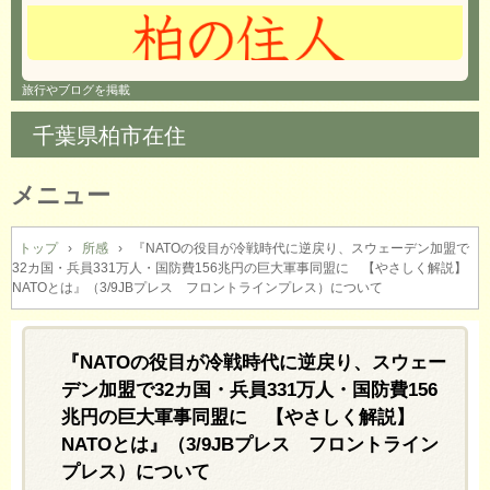
旅行やブログを掲載
千葉県柏市在住
メニュー
コ
ン
トップ
›
所感
›
『NATOの役目が冷戦時代に逆戻り、スウェーデン加盟で
32カ国・兵員331万人・国防費156兆円の巨大軍事同盟に 【やさしく解説】
テ
NATOとは』（3/9JBプレス フロントラインプレス）について
ン
ツ
へ
『NATOの役目が冷戦時代に逆戻り、スウェー
ス
キ
デン加盟で32カ国・兵員331万人・国防費156
ッ
兆円の巨大軍事同盟に 【やさしく解説】
プ
NATOとは』（3/9JBプレス フロントライン
プレス）について