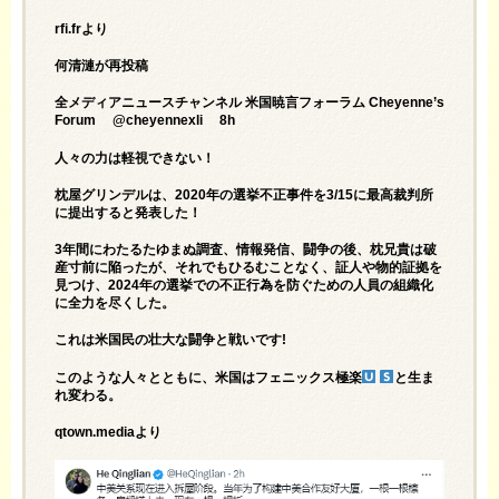
rfi.frより
何清漣が再投稿
全メディアニュースチャンネル 米国暁言フォーラム Cheyenne’s
Forum @cheyennexli 8h
人々の力は軽視できない！
枕屋グリンデルは、2020年の選挙不正事件を3/15に最高裁判所
に提出すると発表した！
3年間にわたるたゆまぬ調査、情報発信、闘争の後、枕兄貴は破
産寸前に陥ったが、それでもひるむことなく、証人や物的証拠を
見つけ、2024年の選挙での不正行為を防ぐための人員の組織化
に全力を尽くした。
これは米国民の壮大な闘争と戦いです!
このような人々とともに、米国はフェニックス極楽
と生ま
れ変わる。
qtown.mediaより