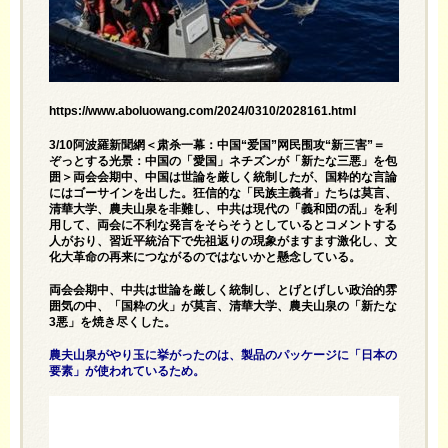
https://www.aboluowang.com/2024/0310/2028161.html
3/10阿波羅新聞網＜肃杀一幕：中国“爱国”网民围攻“新三害”＝
ぞっとする光景：中国の「愛国」ネチズンが「新たな三悪」を包
囲＞両会会期中、中国は世論を厳しく統制したが、国粋的な言論
にはゴーサインを出した。狂信的な「民族主義者」たちは莫言、
清華大学、農夫山泉を非難し、中共は現代の「義和団の乱」を利
用して、両会に不利な発言をそらそうとしているとコメントする
人がおり、習近平統治下で先祖返りの現象がますます激化し、文
化大革命の再来につながるのではないかと懸念している。
両会会期中、中共は世論を厳しく統制し、とげとげしい政治的雰
囲気の中、「国粋の火」が莫言、清華大学、農夫山泉の「新たな
3悪」を焼き尽くした。
農夫山泉がやり玉に挙がったのは、製品のパッケージに「日本の
要素」が使われているため。