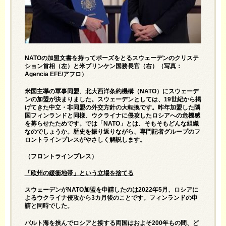
NATOの加盟文書を持ってポーズをとるスウェーデンのクリステ
ション首相（左）と米ブリンケン国務長官（右）（写真：
Agencia EFE/アフロ）
米国主導の軍事同盟、北大西洋条約機構（NATO）にスウェーデ
ンの加盟が決まりました。スウェーデンとしては、19世紀から掲
げてきた中立・非同盟の外交方針の大転換です。昨年加盟した隣
国フィンランドと同様、ウクライナに侵攻したロシアへの危機感
を募らせたためです。では「NATO」とは、そもそもどんな組織
なのでしょうか。歴史を振り返りながら、専門記者グループのフ
ロントラインプレスがやさしく解説します。
（
フロントラインプレス
）
「欧州の緩衝地帯」という立場を捨てる
スウェーデンがNATO加盟を申請したのは2022年5月、ロシアに
よるウクライナ侵攻から3カ月後のことです。フィンランドの申
請と同時でした。
バルト海を挟んでロシアと接する両国はおよそ200年もの間、ど