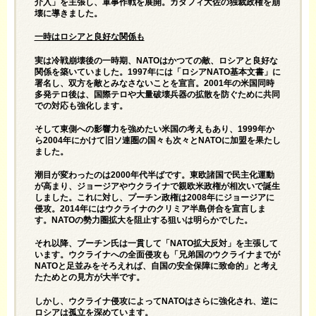
介入」を主張し、軍事作戦を展開。カダフィ大佐の独裁政権を崩
壊に導きました。
一時はロシアと良好な関係も
実は冷戦崩壊後の一時期、NATOはかつての敵、ロシアと良好な
関係を築いていました。1997年には「ロシアNATO基本文書」に
署名し、双方を敵とみなさないことを宣言。2001年の米国同時
多発テロ後は、国際テロや大量破壊兵器の拡散を防ぐために共同
での対応も強化します。
そして東側への影響力を強めたい米国の考えもあり、1999年か
ら2004年にかけて旧ソ連圏の国々も次々とNATOに加盟を果たし
ました。
潮目が変わったのは2000年代半ばです。東欧諸国で民主化運動
が高まり、ジョージアやウクライナで親欧米政権が相次いで誕生
しました。これに対し、プーチン政権は2008年にジョージアに
侵攻。2014年にはウクライナのクリミア半島併合を宣言しま
す。NATOの勢力圏拡大を阻止する狙いは明らかでした。
それ以降、プーチン氏は一貫して「NATO拡大反対」を主張して
います。ウクライナへの全面侵攻も「兄弟国のウクライナまでが
NATOと足並みをそろえれば、自国の安全保障に致命的」と考え
たためとの見方が大半です。
しかし、ウクライナ侵攻によってNATOはさらに強化され、逆に
ロシアは孤立を深めています。