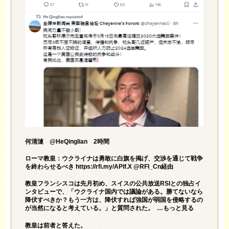
何清漣 @HeQinglian 2時間
ローマ教皇：ウクライナは勇敢に白旗を掲げ、交渉を通じて戦争
を終わらせるべき https://rfi.my/APlf.X @RFI_Cn経由
教皇フランシスコは先月初め、スイスの公共放送RSIとの独占イ
ンタビューで、「ウクライナ国内では議論がある。勝てないなら
降伏すべきか？もう一方は、降伏すれば強国が弱国を侵略するの
が当然になると考えている。」と質問された。 …もっと見る
教皇は前者と答えた。