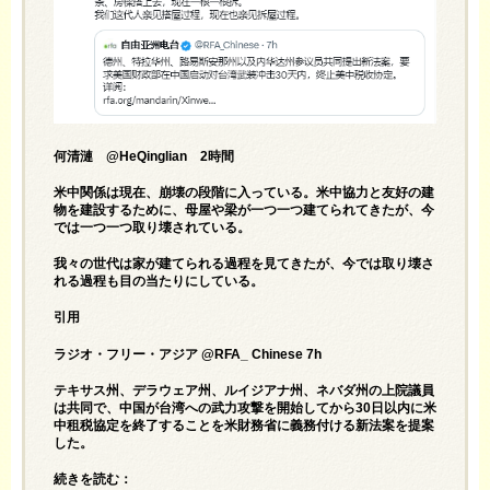
何清漣 @HeQinglian 2時間
米中関係は現在、崩壊の段階に入っている。米中協力と友好の建
物を建設するために、母屋や梁が一つ一つ建てられてきたが、今
では一つ一つ取り壊されている。
我々の世代は家が建てられる過程を見てきたが、今では取り壊さ
れる過程も目の当たりにしている。
引用
ラジオ・フリー・アジア @RFA_ Chinese 7h
テキサス州、デラウェア州、ルイジアナ州、ネバダ州の上院議員
は共同で、中国が台湾への武力攻撃を開始してから30日以内に米
中租税協定を終了することを米財務省に義務付ける新法案を提案
した。
続きを読む：