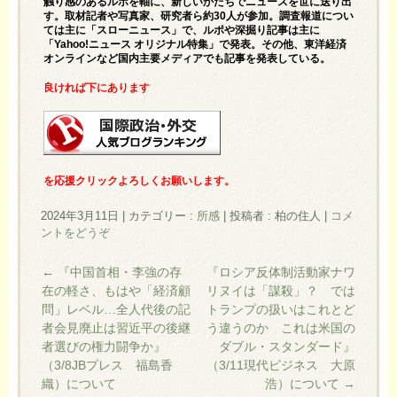
触り感のあるルポを軸に、新しいかたちでニュースを世に送り出
す。取材記者や写真家、研究者ら約30人が参加。調査報道につい
ては主に「スローニュース」で、ルポや深掘り記事は主に
「Yahoo!ニュース オリジナル特集」で発表。その他、東洋経済
オンラインなど国内主要メディアでも記事を発表している。
良ければ下にあります
を応援クリックよろしくお願いします。
2024年3月11日
|
カテゴリー :
所感
|
投稿者 : 柏の住人
|
コメ
ントをどうぞ
←
『中国首相・李強の存
『ロシア反体制活動家ナワ
在の軽さ、もはや「経済顧
リヌイは「謀殺」？ では
問」レベル…全人代後の記
トランプの扱いはこれとど
者会見廃止は習近平の後継
う違うのか これは米国の
者選びの権力闘争か』
ダブル・スタンダード』
（3/8JBプレス 福島香
（3/11現代ビジネス 大原
織）について
浩）について
→