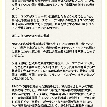
同盟国に武力攻撃が行われたら同盟全体への攻撃とみなし、攻撃
を受けていない国も反撃に加わるという「集団的自衛権」の考え
方です。
仮に、ロシアがスウェーデンに侵攻したらどうなるでしょうか。
第5条が発動されると、スウェーデン以外の加盟国はロシアの攻
撃は自国への攻撃であると判断。米軍を軸とするNATO軍がロシ
アに反撃を加えることになるのです。
誕生のきっかけはソ連の脅威
NATOは第2次世界大戦の記憶も生々しい1949年4月、米ワシン
トンで産声を上げました。当時の欧米はナチス・ドイツとの戦い
に勝利したのも束の間、今度は共産主義と対峙する事態になって
いました。
ソ連（当時）は欧州の東側で勢力を拡大。ルーマニアやハンガリ
ーなどを次々衛星国としていきます。そうした軍事的脅威から欧
州諸国を守るためとしてNATOは結成されたのです。最初の加盟
国は、米国、英国、カナダ、フランス、ベルギー、オランダなど
の12カ国でした。
1940年代後半に始まった東西冷戦は、核兵器も含む米ソの軍拡
競争の時代でした。1949年10月にはソ連が初の核実験に成功。
1955年には西ドイツ（当時）の再軍備やNATOに対抗するためと
して東側の軍事同盟「ワルシャワ条約機構」が誕生し、ソ連をは
じめ東ドイツ（当時）、ポーランドなど8カ国が加わりました。
米ソ両陣営の外交的な接触は乏しく、1962年には核戦争寸前だ