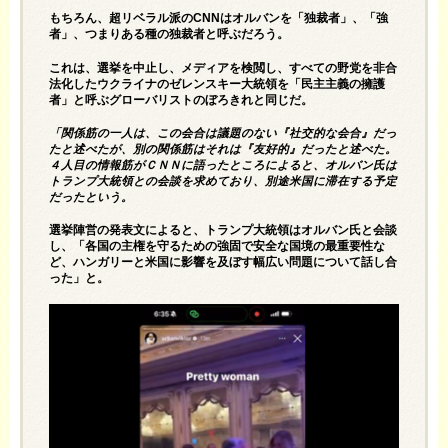
もちろん、超リベラル派のCNNはオルバンを「独裁者」、「強
者」、つまりある種の独裁者と呼ぶだろう。
これは、選挙を中止し、メディアを検閲し、すべての野党を非合
法化したウクライナのゼレンスキー大統領を「民主主義の擁護
者」と呼ぶグローバリストのぼろきれと同じだ。
「関係筋の一人は、この会合は議題のない『社交的な会合』だっ
たと述べたが、別の関係筋はそれは『友好的』だったと述べた。
４人目の情報筋がＣＮＮに語ったところによると、オルバン氏は
トランプ大統領との会談を求めており、別途米国に滞在する予定
だったという。
選挙陣営の発表文によると、トランプ大統領はオルバン氏と会談
し、「各国の主権を守るための強固で安全な国境の最重要性な
ど、ハンガリーと米国に影響を及ぼす幅広い問題について話し合
った」と。