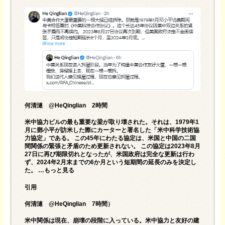
何清漣 @HeQinglian 2時間
米中協力ビルの最も重要な梁が取り壊された。それは、1979年1
月に鄧小平が訪米した際にカーターと署名した「米中科学技術協
力協定」である。 この45年にわたる協定は、米国と中国の二国
間関係の緊張と矛盾のため更新されない。 この協定は2023年8月
27日に再び期限切れとなったが、米国政府は完全な更新は行わ
ず、2024年2月末までの6か月という短期間の延長のみを決定し
た。 …もっと見る
引用
何清漣 @HeQinglian 7時間）
米中関係は現在、崩壊の段階に入っている。米中協力と友好の建