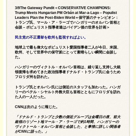
3/9The Gateway Pundit＜CONSERVATIVE CHAMPIONS:
Trump Meets Hungarian PM Orbán at Mar-a-Lago – Populist
Leaders Plan the Post-Biden World＝保守派のチャンピオン：
トランプ氏、マール・ア・ラーゴでハンガリーのオルバン首相と
会談 – ポピュリスト指導者達はバイデン後の世界を計画＞
民主党の不正選挙を欧州も監視すればよい。
地球上で最も偉大なポピュリスト愛国指導者二人が今日、米国、
欧州、そして世界中の保守派にとって素晴らしい瞬間に会談し
た。
ハンガリーのヴィクトル・オルバン首相は、繰り返し支持し大統
領復帰を求めてきた政治指導者ドナルド・トランプ氏に会うため
フロリダ州を訪れた。
トランプ氏とオルバン氏には側近のスタッフも加わった。ハンガ
リーのペテル・シヤルト外務大臣も首相とともにフロリダを訪れ
た人の一人だった。
CNNは
次のように報じた。
「ドナルド・トランプと少数の側近グループは金曜日の夜、前大
統領のリゾート地マール・ア・ラーゴで約1時間、ハンガリーの
ヴィクトール・オルバン首相と会談した、と事情に詳しい関係者
がCNNに語った。」