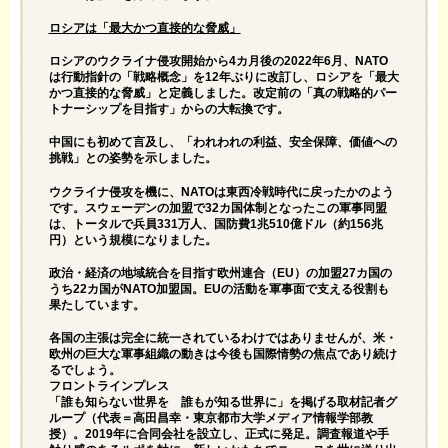
ロシアは「最大かつ直接的な脅威」
ロシアのウクライナ侵攻開始から4カ月後の2022年6月、NATO
は行動指針の「戦略概念」を12年ぶりに改訂し、ロシアを「最大
かつ直接的な脅威」と定義しました。改定前の「真の戦略的パー
トナーシップを目指す」からの大転換です。
中国にも初めて言及し、「われわれの利益、安全保障、価値への
挑戦」との姿勢を示しました。
ウクライナ侵攻を機に、NATOは東西冷戦時代に戻ったかのよう
です。スウェーデンの加盟で32カ国体制となったこの軍事同盟
は、トータルで兵員331万人、国防費1兆510億ドル（約156兆
円）という規模になりました。
政治・経済の地域統合を目指す欧州連合（EU）の加盟27カ国の
うち22カ国がNATO加盟国。EUの活動を軍事面で支える役割も
果たしています。
各国の主張は完全に統一されているわけではありませんが、米・
欧州の巨大な軍事組織の動きは今後も国際情勢の焦点であり続け
るでしょう。
フロントラインプレス
「誰も知らない世界を 誰もが知る世界に」を掲げる取材記者グ
ループ（代表＝高田昌幸・東京都市大学メディア情報学部教
授）。2019年に合同会社を設立し、正式に発足。調査報道や手