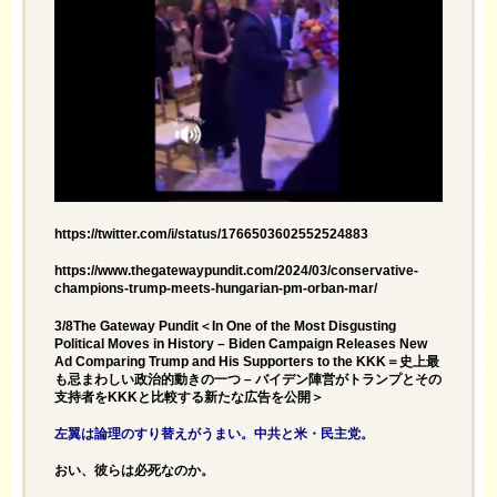
https://twitter.com/i/status/1766503602552524883
https://www.thegatewaypundit.com/2024/03/conservative-
champions-trump-meets-hungarian-pm-orban-mar/
3/8The Gateway Pundit＜In One of the Most Disgusting
Political Moves in History – Biden Campaign Releases New
Ad Comparing Trump and His Supporters to the KKK＝史上最
も忌まわしい政治的動きの一つ – バイデン陣営がトランプとその
支持者をKKKと比較する新たな広告を公開＞
左翼は論理のすり替えがうまい。中共と米・民主党。
おい、彼らは必死なのか。