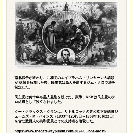
南北戦争が終わり、共和党のエイブラハム・リンカーン大統領
が
奴隷を解放した
後、民主党は黒人を罰するジム・クロウ法を
制定した。
民主党は何十年も黒人差別を続けた。実際、KKKは民主党の
テ
ロ組織
として
設立されました。
クー・クラックス・クランは、リトルロックの共和党下院議員
ジ
ェームズ・M・ハインズ
（1833年12月5日～1868年10月22日）
を含む数百人の共和党員とその支持者
を暗殺した。
https://www.thegatewaypundit.com/2024/03/one-most-