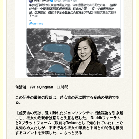
何清漣 @HeQinglian 11時間
この記事の最後の段落は、趙安吉の死に関する疑惑の要約であ
る。
【趙安吉の死は、遠く離れたジョンソンシティで陰謀論を引き起
こし、彼女の近親者は怒りと失意を感じた。 Redditフォーラム
とXプラットフォーム（以前はTwitterとして知られていた）上で
見知らぬ人たちが、不正行為や彼女の家族と中国との関係を推測
するコメントを投稿した。…もっと見る