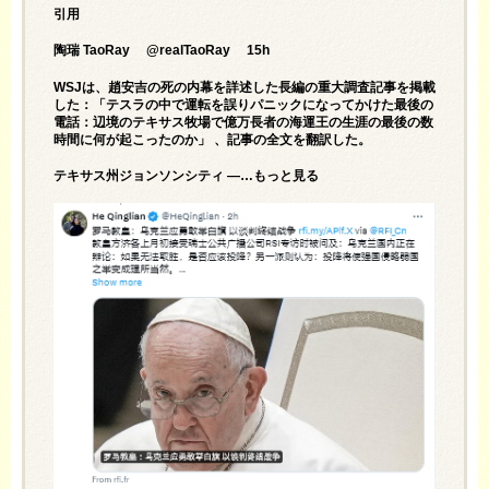
引用
陶瑞 TaoRay @realTaoRay 15h
WSJは、趙安吉の死の内幕を詳述した長編の重大調査記事を掲載
した：「テスラの中で運転を誤りパニックになってかけた最後の
電話：辺境のテキサス牧場で億万長者の海運王の生涯の最後の数
時間に何が起こったのか」 、記事の全文を翻訳した。
テキサス州ジョンソンシティ —…もっと見る