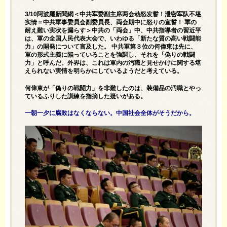
3/10阿波羅新聞網＜中共军委副主席两会动怒发誓！泄密军队不堪
实情＝中共軍事委員会副委員長、両会期中に怒りの宣誓！ 軍の
耐え難い実状を漏らす＞中共の「両会」中、中共指導者の習近平
は、軍の全国人民代表大会で、いわゆる「新たな質の高い戦闘能
力」の開発について言及した。 中共軍第３位の何偉東は先に、
軍の形式主義に陥っていることを強調し、それを「偽りの戦闘
力」と呼んだ。外界は、これは軍内の汚職と見せかけに関する堪
えられない実情を明らかにしているようだと考えている。
何偉東が「偽りの戦闘力」を非難したのは、装備品の汚職とやっ
ているふりした訓練を指摘した疑いがある。
一朝一夕に腐敗はなくならない。中国社会全体がそうだから。