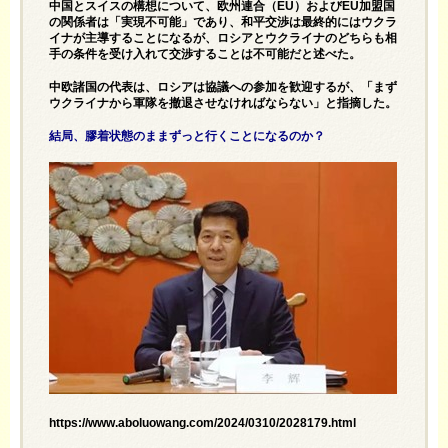
中国とスイスの構想について、欧州連合（EU）およびEU加盟国
の関係者は「実現不可能」であり、和平交渉は最終的にはウクラ
イナが主導することになるが、ロシアとウクライナのどちらも相
手の条件を受け入れて交渉することは不可能だと述べた。
中欧諸国の代表は、ロシアは協議への参加を歓迎するが、「まず
ウクライナから軍隊を撤退させなければならない」と指摘した。
結局、膠着状態のままずっと行くことになるのか？
https://www.aboluowang.com/2024/0310/2028179.html