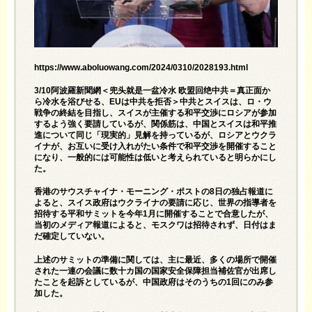
https://www.aboluowang.com/2024/0310/2028193.html
3/10阿波羅新聞網＜兜头就是一盆冷水 欧盟回绝中共＝真正面か
ら冷水を浴びせる、EUは中共を拒否＞中共とスイスは、ロ・ウ
戦争の終結を目指し、スイスが主催する和平交渉にロシアが参加
するよう強く要請しているが、関係筋は、中国とスイスは和平推
進について同じ「現実的」見解を持っているが、ロシアとウクラ
イナが、お互いに受け入れがたい条件で和平交渉を開催すること
になり、一般的には可能性は低いと考えられていると明らかにし
た。
香港のサウスチャイナ・モーニング・ポストの8日の独占報道に
よると、スイス政府はウクライナの要請に応じ、世界の指導者を
招待する平和サミットを今年1月に開催することで合意したが、
当初のメディア報道によると、モスクワは招待されず、日付はま
だ確定していない。
上述のサミットの準備に関しては、主に最近、多くの場所で開催
された一連の会議に数十カ国の国家安全保障担当補佐官が出席し
たことを起訴としているが、中国政府はそのうちの1回にのみ参
加した。