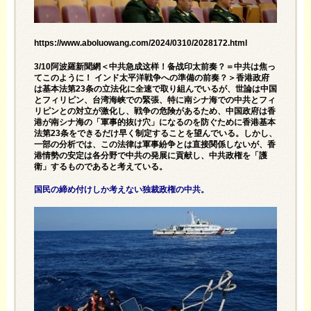
https://www.aboluowang.com/2024/0310/2028172.html
3/10阿波羅新聞網＜中共急成这样！备战印太前奏？＝中共は焦っ
てこのように！ インド太平洋戦争への準備の前奏？＞香港政府
は基本法第23条の立法化に全速で取り組んでいるが、世論は中国
とフィリピン、台湾海峡での緊張、特に南シナ海での中共とフィ
リピンとの対立が激化し、戦争の危険があるため、中国政府は香
港が南シナ海の「軍事的抜け穴」になるのを防ぐために香港基本
法第23条をできるだけ早く制定することを望んでいる。しかし、
一部の分析では、この法律は軍事紛争とは直接関係しないが、香
港情勢の安定は各分野で中共の発展に貢献し、中共政権を「護
衛」するものであると考えている。
国民の締め付けしか考えない独裁政権の中共。