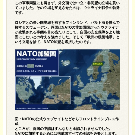
この軍事同盟にも属さず、外交面では中立・非同盟の立場を貫い
ていました。その立場を変えさせたのは、ウクライナ戦争の勃発
です。
ロシアとの長い国境線を有するフィンランド、バルト海を挟んで
接するスウェーデン。両国はNATOの非加盟国だったウクライナ
が攻撃される事態を目の当たりにして、自国の安全保障をより強
固にしたいとの考えを強めました。そして「欧州の緩衝地帯」と
いう立場を捨て、NATO加盟を選択したのです。
図：NATOの公式ウェブサイトなどからフロントラインプレス作
成
ところが、両国の申請はすんなりと承認されませんでした。
NATOに加盟するためには構成国すべての承認を必要とします。