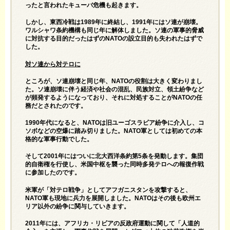
ったと言われたキューバ危機も起きます。
しかし、東西冷戦は1989年に終結し、1991年にはソ連が崩壊。
ワルシャワ条約機構も同じ年に解体しました。ソ連の軍事的脅威
に対抗する目的だったはずのNATOの設立目的も失われたはずで
した。
対ソ連から対テロに
ところが、ソ連崩壊と同じ年、NATOの役割は大きく変わりまし
た。ソ連崩壊に伴う経済や社会の混乱、民族対立、領土紛争など
が頻発するようになっており、それに対処することがNATOの任
務だとされたのです。
1990年代になると、NATOは旧ユーゴスラビア紛争に介入し、コ
ソボなどの空爆に踏み切りました。NATO軍としては初めての本
格的な軍事行動でした。
そして2001年にはついに北大西洋条約第5条を発動します。集団
的自衛権を行使し、米国中枢を襲った同時多発テロへの報復作戦
に参加したのです。
米軍が「対テロ戦争」としてアフガニスタンを攻撃すると、
NATO軍も現地に兵力を展開しました。NATOはその後も欧州エ
リア以外の紛争に関与していきます。
2011年には、アフリカ・リビアの反政府運動に関して「人道的