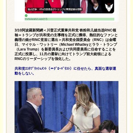
3/10阿波羅新聞網＜川普正式重掌共和党 铁粉和儿媳当选RNC领
袖＝トランプが共和党の主導権を正式に獲得、熱狂的なファンと
義理の娘がRNC党首に選出＞共和党全国委員会（RNC）は金曜
日、マイケル・ワットリー（Michael Whatleyとララ・トランプ
（Lara Trump）を新委員長および共同委員長に任命することを
正式に投票し、11月の選挙に向けてトランプ前大統領による
RNCのリーダーシップを強化した。
共和党ｴｽﾀﾌﾞﾘｯｼｭﾒﾝﾄ（＝ｸﾞﾛｰﾊﾞﾘｽﾄ）に任せたら、真面な選挙運
動をしない。