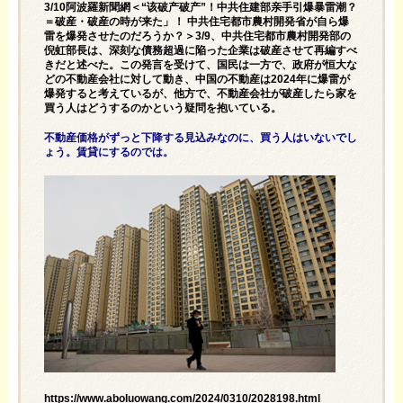
3/10阿波羅新聞網＜“该破产破产”！中共住建部亲手引爆暴雷潮？
＝破産・破産の時が来た」！ 中共住宅都市農村開発省が自ら爆
雷を爆発させたのだろうか？＞3/9、中共住宅都市農村開発部の
倪虹部長は、深刻な債務超過に陥った企業は破産させて再編すべ
きだと述べた。この発言を受けて、国民は一方で、政府が恒大な
どの不動産会社に対して動き、中国の不動産は2024年に爆雷が
爆発すると考えているが、他方で、不動産会社が破産したら家を
買う人はどうするのかという疑問を抱いている。
不動産価格がずっと下降する見込みなのに、買う人はいないでし
ょう。賃貸にするのでは。
https://www.aboluowang.com/2024/0310/2028198.html