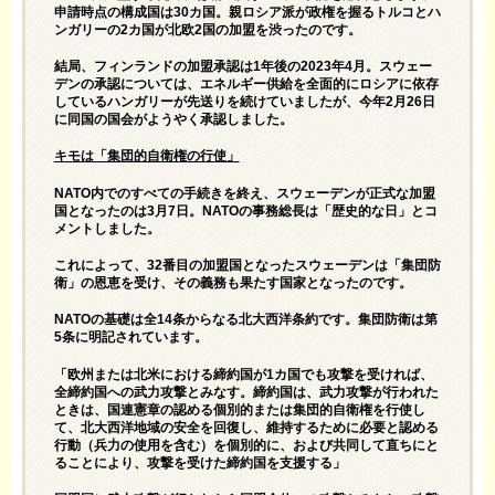
申請時点の構成国は30カ国。親ロシア派が政権を握るトルコとハ
ンガリーの2カ国が北欧2国の加盟を渋ったのです。
結局、フィンランドの加盟承認は1年後の2023年4月。スウェー
デンの承認については、エネルギー供給を全面的にロシアに依存
しているハンガリーが先送りを続けていましたが、今年2月26日
に同国の国会がようやく承認しました。
キモは「集団的自衛権の行使」
NATO内でのすべての手続きを終え、スウェーデンが正式な加盟
国となったのは3月7日。NATOの事務総長は「歴史的な日」とコ
メントしました。
これによって、32番目の加盟国となったスウェーデンは「集団防
衛」の恩恵を受け、その義務も果たす国家となったのです。
NATOの基礎は全14条からなる北大西洋条約です。集団防衛は第
5条に明記されています。
「欧州または北米における締約国が1カ国でも攻撃を受ければ、
全締約国への武力攻撃とみなす。締約国は、武力攻撃が行われた
ときは、国連憲章の認める個別的または集団的自衛権を行使し
て、北大西洋地域の安全を回復し、維持するために必要と認める
行動（兵力の使用を含む）を個別的に、および共同して直ちにと
ることにより、攻撃を受けた締約国を支援する」