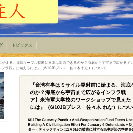
グ
トピックス
に始まる、海底ケーブル切断に日本は対応できるのか？海底から宇宙まで広がるイ
ラ戦」に備えるには』（6/10JBプレス 佐々木 れな）について
『台湾有事はミサイル発射前に始まる、海底
のか？海底から宇宙まで広がるインフラ戦 
ア】米海軍大学校のワークショップで見えた
には』（6/10JBプレス 佐々木 れな）につ
6/11The Gateway Pundit＜Anti-Weaponization Fund Faces Uncer
Building A Civil Litigation Effort For January 6
ター・ティックティンは1月6日の被告に対する民事訴訟の準備を