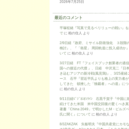
2026年7月25日
最近のコメント
平塚柾緒『写真で見るペリリューの戦い』を
で
に
柏の住人
より
2/9日経『政府、ミサイル防衛強化 ３段階
検討』、『「衛星」 周回軌道に投入成功か
いて
に
柏の住人
より
3/27日経 FT『フェイスブック創業者の過
国への接近の代償 』、日経 中沢克二『日
き込むアジアの新冷戦(風見鶏)』、3/25産経
ース 石平『習近平氏よりも格上の実力者が
してきた 頓挫した「独裁者」への道』につ
に
柏の住人
より
9/11日経ﾋﾞｼﾞﾈｽｵﾝﾗｲﾝ 石黒千賀子『中国
続けてきた米国 米中国交回復の驚くべき真
著書「China 2049」で明かしたM・ピルズ
氏に聞く』について
に
柏の住人
より
8/3ZAKZAK 矢板明夫『中国共産党にカモ