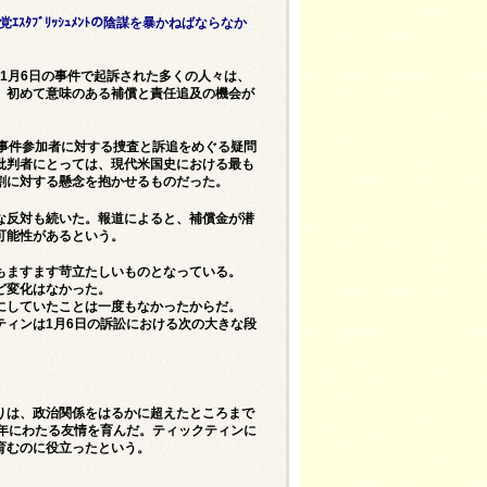
ｴｽﾀﾌﾞﾘｯｼｭﾒﾝﾄの陰謀を暴かねばならなか
、1月6日の事件で起訴された多くの人々は、
、初めて意味のある補償と責任追及の機会が
事件参加者に対する捜査と訴追をめぐる疑問
批判者にとっては、現代米国史における最も
割に対する懸念を抱かせるものだった。
な反対も続いた。報道によると、補償金が潜
可能性があるという。
もますます苛立たしいものとなっている。
ど変化はなかった。
にしていたことは一度もなかったからだ。
ィンは1月6日の訴訟における次の大きな段
りは、政治関係をはるかに超えたところまで
年にわたる友情を育んだ。ティックティンに
育むのに役立ったという。