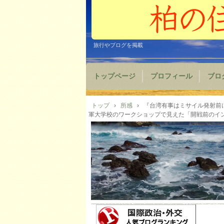
旅行やブログを掲載
トップページ
プロフィール
ブロ
トップ
›
所感
›
『台湾有事はミサイル発射前
軍大学校のワークショップで見えた「開戦前のインフ