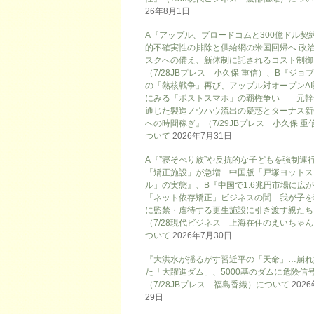
26年8月1日
A『アップル、ブロードコムと300億ドル契
的不確実性の排除と供給網の米国回帰へ 政
スクへの備え、新体制に託されるコスト制御
（7/28JBプレス 小久保 重信）、B『ジョ
の「熱核戦争」再び、アップル対オープンAI
にみる「ポストスマホ」の覇権争い 元幹
通じた製造ノウハウ流出の疑惑とターナス新
への時間稼ぎ』（7/29JBプレス 小久保 重
ついて
2026年7月31日
A『”寝そべり族”や反抗的な子どもを強制連
「矯正施設」が急増…中国版「戸塚ヨットス
ル」の実態』、B『中国で1.6兆円市場に広
「ネット依存矯正」ビジネスの闇…我が子を
に監禁・虐待する更生施設に引き渡す親たち
（7/28現代ビジネス 上海在住のえいちゃ
ついて
2026年7月30日
『大洪水が揺るがす習近平の「天命」…崩れ
た「大躍進ダム」、5000基のダムに危険信号
（7/28JBプレス 福島香織）について
202
29日