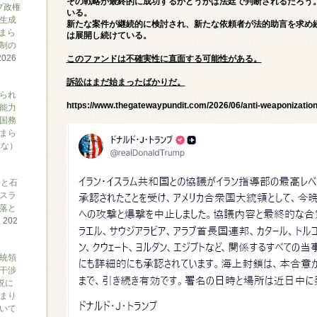
その戦略が最終的に成功するかどうかは法廷で判断されるだろう
プ政権
いる。
生成
新たな案件が継続的に検討され、新たな依頼者が法的助言を求め
まら
は展開し続けている。
制の
2026
このファンドは不確実性に直面する可能性がある。
訴訟はまだ始まったばかりだ。
られ
https://www.thegatewaypundit.com/2026/06/anti-weaponization-
能力
国務
まら
れな）
アと石
スラ
落と
て
202
大統領
干渉
説に
まり
ついて