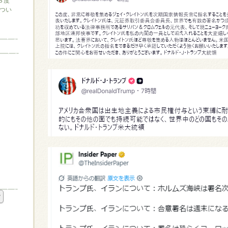
３度
つい