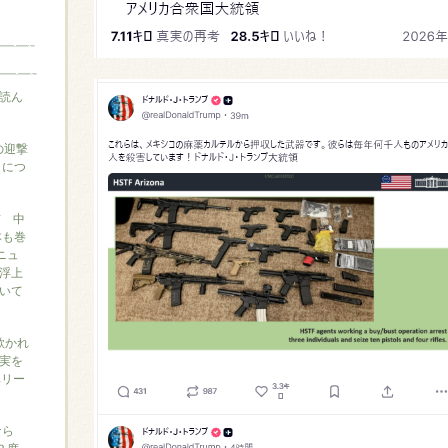
読ん
の迎撃
』につ
信 中
本も巻
ニュ
浮上
いて
に欺かれ
実を
ベリー
なら