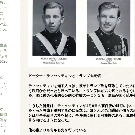
時代
バー
に
か」
対立
につい
生産
れる
防衛
2026
ピーター・ティックティンとトランプ大統領
た
 大
ティックティンを知る人々は、彼がトランプ氏を尊敬していたの
ぐる
く以前からだったと述べている。トランプ氏が広く知られるよう
山
を、後に彼の代表的な公的な特徴の一つとなる、決意が固く競争
こうした背景は、ティックティンが1月6日の事件後の対応におい
か、
をとった理由を説明するのに役立つ。ほとんどの弁護団が個々の
構図
ンは刑事手続きの枠を超え、事件後に生じる可能性のある、現在
調介
目を向けるようになった。
安圧
他の誰よりも何年も先を行っている
ついて