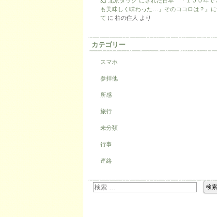
ぬ“北京ダック”にされた日本 「１００年で
も美味しく味わった…」そのココロは？』に
て
に
柏の住人
より
カテゴリー
スマホ
参拝他
所感
旅行
未分類
行事
連絡