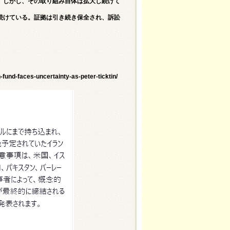
。しかし、その取り組み自体は拡大し続けて
続けている。証拠は引き続き保全され、訴訟
fund-faces-uncertainty-as-peter-ticktin/