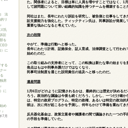
た。関係者によると、目標は単に人員を増やすことではなく、1月
して諸問題について深い組織的知識を持つチームを構築すること
約 法
同社はまた、長年にわたり訴訟を研究し、被告側と仕事をしてき
治的リ
訟支援能力を強化した。ティックティン氏は、民事訴訟が発展し
』
重要な強みになると考えていた。
ブズ氏
訴訟
次の段階
部を
やがて、準備は行動へと移った。
CEO
長年にわたり計画、証拠保全、証人育成、法律調査として行われ
信）に
始めたのだ。
この取り組みの支持者にとって、この転換は新たな章の始まりを
行する
焦点はもはや刑事弁護だけではなくなり、
クー
民事司法制度を通じた説明責任の追及へと移ったのだ。
がる
独房
遺産問題
』
ん）に
1月6日がどのように記憶されるかは、最終的には歴史が決めるだ
ろう。政治的な議論は今後も続くだろう。しかし、一つだけ確か
は、特定の政府プログラム、特定の政権、あるいは特定の政治的
彼は、次に何が起こるかを予測し、何年もかけて準備を重ねてき
始め
 』
反兵器化基金は、政策立案者や擁護者の間で議論された一つの手
6年7月
の手段を準備していた。