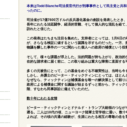
本来はTodd Blanche司法長官代行が刑事事件として民主党と共和党
ったのに。
司法省が17億7600万ドルの反兵器化基金の創設を発表したとき
長年にわたる法廷闘争、経済的苦難、そして個人的な混乱を経て
訪れたと信じた。
この発表はたちまち注目を集めた。支持者にとっては、1月6日の
が、さらなる検証に値するという認識を示すものだった。一方、
物議を醸した事件の一つに関わった個人への政府の補償という役
そして、様々な課題が浮上した。法的問題が持ち上がり、政治的
在的な請求者に届く前に、この取り組みは重大な障害に直面する
多くの元被告にとって、この基金をめぐる不確実性は、当時も今
しかし、弁護士のピーター・ティックティンにとっては、ほとん
なぜなら、ティックティンは補償基金を唯一の解決策として頼り
政府による補償金に関する議論が始まるずっと前から、ティックテ
階、すなわち民事訴訟に備えていたのだ。
数十年にわたる友情
ピーター・ティックティンとドナルド・トランプ大統領のつなが
遡る。二人は10代の頃、ニューヨーク陸軍士官学校に通い、数十
よれば、その頃の共通の経験が、生涯にわたる相互の尊敬の念を