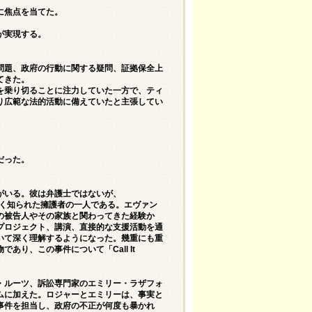
に焦点を当てた。
が実現する。
問題、政府の行動に関する疑問、証拠保全上
てきた。
を乗り切ることに注力していた一方で、ティ
り広範な法的活動に備えていたと主張してい
だった。
がいる。彼は弁護士ではないが、
よく知られた擁護者の一人である。エヴァン
の被告人やその家族と関わってきた経験か
プロジェクト、講演、直接的な支援活動を通
いて深く理解するようになった。幾重にも重
物であり、この事件について「
Call It
・ルーツ、訴訟専門家のエミリー・ラザフォ
ムに加えた。ロジャーとエミリーは、事実と
事件を担当し、政府の不正が何度も暴かれ