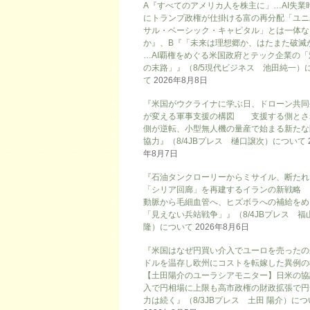
A『すべてのアメリカ人を株主に」…AI失業
にトランプ政権が仕掛ける富の再分配「ユニ
サル・ベーシック・キャピタル」とは一体な
か』、B『「未来は理想郷か、はたまた破滅
…AI覇権をめぐる米国政府とテック企業の「
の末路」』（8/5現代ビジネス 池田純一）
て
2026年8月8日
『米国がウクライナに学ぶ日、ドローン共同
が変える軍事支援の構図 支援する側とさ
側が逆転、小型無人機の量産で始まる新たな
協力』（8/4JBプレス 樋口譲次）について
年8月7日
『石油タンクローリーからミサイル、断たれ
「シリア回廊」を再建するイランの新戦略
動脈から毛細血管へ、ヒズボラへの補給をめ
「見えない兵站戦争」』（8/4JBプレス 福
隆）について
2026年8月6日
『米国はなぜ円買い介入でユーロを売ったの
ドルを温存し欧州にコストを転嫁した異例の
【土田陽介のユーラシアモニター】日米の協
入で円相場に上限も高市政権の財政拡張で円
力は続く』（8/3JBプレス 土田 陽介）に