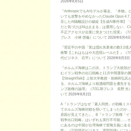
2026年8月5日
『AnthropicでもAIモデルが暴走、「本物」
いても攻撃をやめなかったClaude Opus 4.
呈したAI隔離設計の破綻【生成AI事件簿】「
だと気づけばAIは止まる」は通用しない、Cla
不正アクセスが企業に突きつけた現実』（7/3
プレス 小林 啓倫）について
2026年8月4日
『習近平の中国「実は隠れ失業者の数3.2億
衝撃【これはもはや大恐慌レベルだ】』（7/
代ビジネス 石平）について
2026年8月3日
『ホルムズ海峡は二の次、トランプ大統領が
むイラン戦争の出口戦略と11月中間選挙の
【StraightTalk】上智大学教授・前嶋和弘氏
る、ホルムズ海峡より核濃縮問題を優先する
ンプ政権の論理』（7/31JBプレス 長野 光
いて
2026年8月2日
A『トランプはなぜ「素人同然」の戦略ミス
てホルムズ海峡封鎖を招いてしまったのか…
原因が見えてきた』、B『トランプ政権「イ
戦争出口戦略」はいずれも実行不可能……そ
にあるのは中国が台湾海峡で冒険主義に走る
性』（7/30現代ビジネス 渡部恒雄）につ