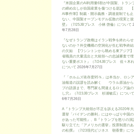
『米国企業のAI利用量6割が中国製、トラン
の締め出しが自国産業を傷つける逆説 【
AI事件簿】制裁・開示義務・調達規制でも止
ない、中国製オープンモデル拡散の現実と規
壁』（7/25JBプレス 小林 啓倫）について
年7月28日
『なぜトランプ政権はイラン戦争を終わらせ
ないのか？外交機構の空洞化が生む戦争終結
の欠如 【ワシントンから眺める東アジア】
省職員の大量流出と大統領への忠誠審査で埋
ない重要ポスト』（7/24JBプレス 佐々木
について
2026年7月27日
『「ホルムズ依存度95％」は本当か、ロシ
油報道の誤謬を読み解く ウラル原油から
ブの語源まで、専門家も間違えるロシア論の
し穴』（7/23JBプレス 杉浦敏広）につい
6年7月26日
A『トランプ大統領が不正を訴える2020年
選挙「バイデンの勝利」にはやっぱり中国の
があった可能性』、B『トランプを怒りの演
駆り立てた「アメリカの選挙」投票制度のあ
の杜撰』（7/23現代ビジネス 朝香豊）に