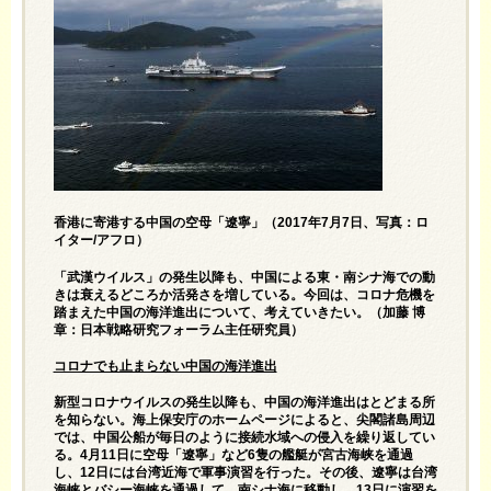
香港に寄港する中国の空母「遼寧」（2017年7月7日、写真：ロ
イター/アフロ）
「武漢ウイルス」の発生以降も、中国による東・南シナ海での動
きは衰えるどころか活発さを増している。今回は、コロナ危機を
踏まえた中国の海洋進出について、考えていきたい。（加藤 博
章：日本戦略研究フォーラム主任研究員）
コロナでも止まらない中国の海洋進出
新型コロナウイルスの発生以降も、中国の海洋進出はとどまる所
を知らない。海上保安庁のホームページによると、尖閣諸島周辺
では、中国公船が毎日のように接続水域への侵入を繰り返してい
る。4月11日に空母「遼寧」など6隻の艦艇が宮古海峡を通過
し、12日には台湾近海で軍事演習を行った。その後、遼寧は台湾
海峡とバシー海峡を通過して、南シナ海に移動し、13日に演習を