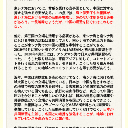
東シナ海においては、脅威を受ける当事国として、中国に対する
抑止を強める必要がある。この点では、
海上保安庁や自衛隊が、
東シナ海における中国の活動を警戒し、隙のない体制を取る必要
があろう。一見地味なようだが、中国の浸透を防ぐにはこれしか
ない。
他方、第三国の立場を活用する必要がある。東シナ海と南シナ海
における中国の活動は連動しており、南シナ海での抑止力を高め
ることが東シナ海での中国の浸透を牽制することができる。
2019年9月に南シナ海でアメリカはASEANと初の海上演習を行
った。2020年4月2日には、アンダマン海で日米が共同演習を行
った。こうした取り組みは、東南アジアに対して、コミットメン
トを行う意思の表明でもある。引き続き、こうした取り組みを続
けることで、この地域へのコミットメントを示す必要があろう。
近年、中国は実効支配を高めるだけでなく、南シナ海における地
域大国としての立場を強めている。日本は、中国を別とすればこ
の地域で有数の軍事力を保持し、災害救援など多国間協力の実績
を積んでいる国でもある。航行の自由作戦など、表立って中国に
圧力をかけることが難しいのであれば、日本の得意な能力構築や
災害救援という立場から共同演習を各国と行うこともできよう。
実際、自衛隊はコブラゴールドなどASEAN諸国との共同演習に
参加している。こうした活動を促進していくだけでなく、
日本が
共同演習を主催し、各国との連携を強化することが、地域におけ
るプレゼンスを高めることに繋がる。