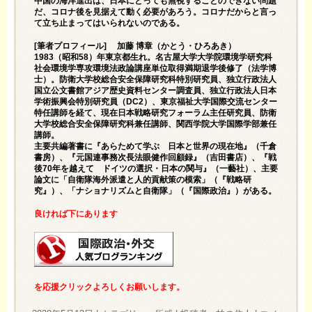
中国の海洋進出は、日本にとっても無視することのできない問題
だ、コロナ後を見据えて動く必要があろう。コロナだからと言っ
て立ち止まってはいられないのである。
[筆者プロフィール] 加藤 博章（かとう・ひろあき）
1983（昭和58）年東京都生れ。名古屋大学大学院環境学研究科
社会環境学専攻環境法政論講座単位取得満期退学後修了（法学博
士）。防衛大学校総合安全保障研究科特別研究員、独立行政法人
国立公文書館アジア歴史資料センター調査員、独立行政法人日本
学術振興会特別研究員（DC2）、東京福祉大学国際交流センター
特任講師を経て、現在日本戦略研究フォーラム主任研究員、防衛
大学校総合安全保障研究科兼任講師、関西学院大学国際学部兼任
講師。
主要共編著書に『あらためて学ぶ 日本と世界の現在地』（千倉
書房）、『元国連事務次長法眼健作回顧録』（吉田書店）、『戦
後70年を越えて ドイツの選択・日本の関与』（一藝社）、主要
論文に「自衛隊海外派遣と人的貢献策の模索」（『戦略研
究』）、「ナショナリズムと自衛隊」（『国際政治』）がある。
良ければ下にあります
を応援クリックよろしくお願いします。