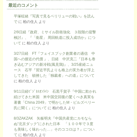
最近のコメント
平塚柾緒『写真で見るペリリューの戦い』を読ん
で
に
柏の住人
より
2/9日経『政府、ミサイル防衛強化 ３段階の迎撃
検討』、『「衛星」 周回軌道に投入成功か』につ
いて
に
柏の住人
より
3/27日経 FT『フェイスブック創業者の過信 中
国への接近の代償 』、日経 中沢克二『日本も巻
き込むアジアの新冷戦(風見鶏)』、3/25産経ニュ
ース 石平『習近平氏よりも格上の実力者が浮上
してきた 頓挫した「独裁者」への道』について
に
柏の住人
より
9/11日経ﾋﾞｼﾞﾈｽｵﾝﾗｲﾝ 石黒千賀子『中国に欺かれ
続けてきた米国 米中国交回復の驚くべき真実を
著書「China 2049」で明かしたM・ピルズベリー
氏に聞く』について
に
柏の住人
より
8/3ZAKZAK 矢板明夫『中国共産党にカモなら
ぬ“北京ダック”にされた日本 「１００年で３度
も美味しく味わった…」そのココロは？』につい
て
に
柏の住人
より