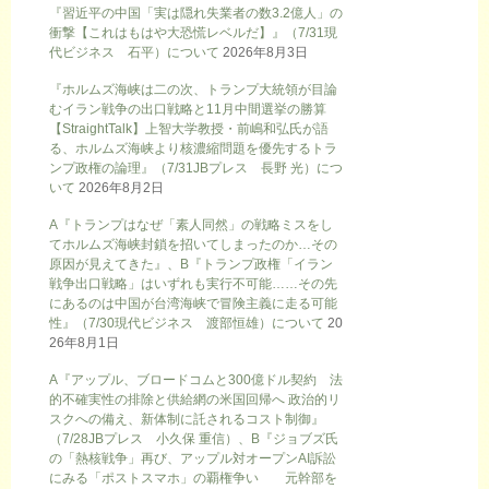
『習近平の中国「実は隠れ失業者の数3.2億人」の
衝撃【これはもはや大恐慌レベルだ】』（7/31現
代ビジネス 石平）について
2026年8月3日
『ホルムズ海峡は二の次、トランプ大統領が目論
むイラン戦争の出口戦略と11月中間選挙の勝算
【StraightTalk】上智大学教授・前嶋和弘氏が語
る、ホルムズ海峡より核濃縮問題を優先するトラ
ンプ政権の論理』（7/31JBプレス 長野 光）につ
いて
2026年8月2日
A『トランプはなぜ「素人同然」の戦略ミスをし
てホルムズ海峡封鎖を招いてしまったのか…その
原因が見えてきた』、B『トランプ政権「イラン
戦争出口戦略」はいずれも実行不可能……その先
にあるのは中国が台湾海峡で冒険主義に走る可能
性』（7/30現代ビジネス 渡部恒雄）について
20
26年8月1日
A『アップル、ブロードコムと300億ドル契約 法
的不確実性の排除と供給網の米国回帰へ 政治的リ
スクへの備え、新体制に託されるコスト制御』
（7/28JBプレス 小久保 重信）、B『ジョブズ氏
の「熱核戦争」再び、アップル対オープンAI訴訟
にみる「ポストスマホ」の覇権争い 元幹部を