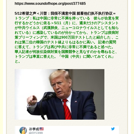
https://www.soundofhope.org/post/377485
5/12希望之声＜川普：我很不满意中国 就看他们执不执行协议＝
トランプ：私は中国に非常に不満を持っている 彼らが合意を実
行するかどうかに依る＞5/11（月）に、週末だけのアシスタント
が中共ウイルス（武漢肺炎、ニューコロナウイルスとしても知ら
れている）に感染しているのが分かってから、トランプは疫病対
策ブリーフィングで、米国は900万回テストしたと紹介した 、こ
れは第二位の韓国のテスト値よりもはるかに高い。 記者の質問
に答えて、トランプは再び中共に非常に不満であると述べた。
華人記者が何故伝染病対策を国際競争と見なすのかを尋ねると、
トランプは率直に答えた。「中国（中共）に聞いてみてくれ」
と。