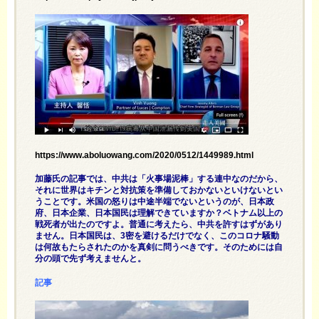
https://www.aboluowang.com/2020/0512/1449989.html
加藤氏の記事では、中共は「火事場泥棒」する連中なのだから、
それに世界はキチンと対抗策を準備しておかないといけないとい
うことです。米国の怒りは中途半端でないというのが、日本政
府、日本企業、日本国民は理解できていますか？ベトナム以上の
戦死者が出たのですよ。普通に考えたら、中共を許すはずがあり
ません。日本国民は、3密を避けるだけでなく、このコロナ騒動
は何故もたらされたのかを真剣に問うべきです。そのためには自
分の頭で先ず考えませんと。
記事