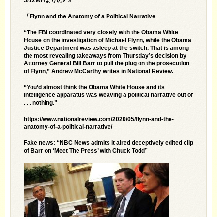
5/12WHよりのﾒｰﾙ
「
Flynn and the Anatomy of a Political Narrative
“The FBI coordinated very closely with the Obama White
House on the investigation of Michael Flynn, while the Obama
Justice Department was asleep at the switch. That is among
the most revealing takeaways from Thursday’s decision by
Attorney General Bill Barr to pull the plug on the prosecution
of Flynn,” Andrew McCarthy writes in National Review.
“You’d almost think the Obama White House and its
intelligence apparatus was weaving a political narrative out of
. . . nothing.”
https://www.nationalreview.com/2020/05/flynn-and-the-
anatomy-of-a-political-narrative/
Fake news: “NBC News admits it aired deceptively edited clip
of Barr on ‘Meet The Press’ with Chuck Todd”