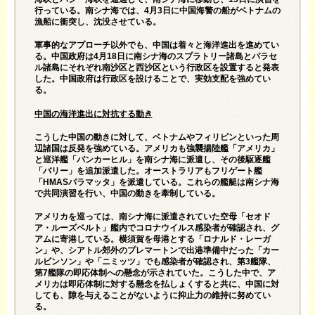
行っている。南シナ海では、4月3日に中国海警の船がベトナムの
漁船に衝突し、沈没させている。
軍事的なアプローチ以外でも、中国は着々と海洋進出を進めてい
る。中国政府は4月18日に南シナ海のスプラトリー諸島とパラセ
ル諸島にそれぞれ南沙区と西沙区という行政区を設置すると発表
した。中国政府は行政区を設けることで、実効支配を強めてい
る。
中国の海洋進出に対抗する動き
こうした中国の動きに対して、ベトナムやフィリピンといった周
辺諸国は反発を強めている。アメリカも強襲揚陸艦「アメリカ」
と巡洋艦「バンカーヒル」を南シナ海に派遣し、その後駆逐艦
「バリー」を追加派遣した。オーストラリアもフリゲート艦
「HMASパラマッタ」を派遣している。これらの艦艇は南シナ海
で共同演習を行い、中国の動きを牽制している。
アメリカを巡っては、南シナ海に派遣されていた空母「セオド
ア・ルーズベルト」艦内でコロナウイルス感染者が確認され、グ
アムに寄港している。横須賀を母港とする「ロナルド・レーガ
ン」や、シアトル郊外のプレマートンで出港準備中だった「カー
ルビンソン」や「ニミッツ」でも感染者が確認され、第3艦隊、
第7艦隊の即応体制への懸念が示されていた。こうした中で、ア
メリカは即応体制に対する懸念を払しょくすると共に、中国に対
しても、隙を与えることがないように抑止力の維持に努めてい
る。