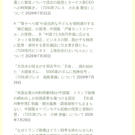
通じた製造ノウハウ流出の疑惑とターナス新CEO
への時間稼ぎ』（7/29JBプレス 小久保 重信）に
ついて
2026年7月31日
A『”寝そべり族”や反抗的な子どもを強制連行する
「矯正施設」が急増…中国版「戸塚ヨットスクー
ル」の実態』、B『中国で1.6兆円市場に広がる
「ネット依存矯正」ビジネスの闇…我が子を独房
に監禁・虐待する更生施設に引き渡す親たち』
（7/28現代ビジネス 上海在住のえいちゃん）に
ついて
2026年7月30日
『大洪水が揺るがす習近平の「天命」…崩れ始め
た「大躍進ダム」、5000基のダムに危険信号 』
（7/28JBプレス 福島香織）について
2026年7月
29日
『米国企業のAI利用量6割が中国製、トランプ政権
の締め出しが自国産業を傷つける逆説 【生成
AI事件簿】制裁・開示義務・調達規制でも止まら
ない、中国製オープンモデル拡散の現実と規制の
壁』（7/25JBプレス 小林 啓倫）について
2026
年7月28日
『なぜトランプ政権はイラン戦争を終わらせられ