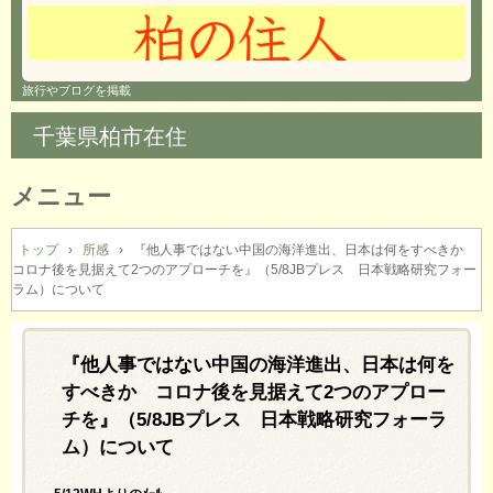
旅行やブログを掲載
千葉県柏市在住
メニュー
コ
ン
トップ
›
所感
›
『他人事ではない中国の海洋進出、日本は何をすべきか
コロナ後を見据えて2つのアプローチを』（5/8JBプレス 日本戦略研究フォー
テ
ラム）について
ン
ツ
へ
『他人事ではない中国の海洋進出、日本は何を
ス
キ
すべきか コロナ後を見据えて2つのアプロー
ッ
チを』（5/8JBプレス 日本戦略研究フォーラ
プ
ム）について