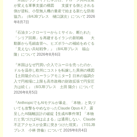
『米国がウクライナに学ぶ日、ドローン共同生産
が変える軍事支援の構図 支援する側とされる
側が逆転、小型無人機の量産で始まる新たな防衛
協力』（8/4JBプレス 樋口譲次）について
2026
年8月7日
『石油タンクローリーからミサイル、断たれた
「シリア回廊」を再建するイランの新戦略 大
動脈から毛細血管へ、ヒズボラへの補給をめぐる
「見えない兵站戦争」』（8/4JBプレス 福山
隆）について
2026年8月6日
『米国はなぜ円買い介入でユーロを売ったのか、
ドルを温存し欧州にコストを転嫁した異例の構図
【土田陽介のユーラシアモニター】日米の協調介
入で円相場に上限も高市政権の財政拡張で円安圧
力は続く』（8/3JBプレス 土田 陽介）について
2026年8月5日
『AnthropicでもAIモデルが暴走、「本物」と気づ
いても攻撃をやめなかったClaude Opus 4.7、露
呈したAI隔離設計の破綻【生成AI事件簿】「本物
だと気づけばAIは止まる」は通用しない、Claude
不正アクセスが企業に突きつけた現実』（7/31JB
プレス 小林 啓倫）について
2026年8月4日