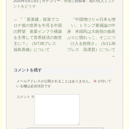
2020年5月13日
|
カテゴリー :
所感
|
投稿者 : 柏の住人
|
コメ
ントをどうぞ
←
『「新基建」政策でコ
『中国憎けりゃ日本も憎
ロナ後の世界を牛耳る中国
い、トランプ黄禍論の中
の野望 産業インフラ構築
身 米国民は大統領の痴呆
を主導して世界経済の救世
ぶりに慣れっこ、そこにつ
主に？』（5/7JBプレス
け入る狡猾さ』（5/11JB
福島香織）について
プレス 高濱賛）について
→
コメントを残す
メールアドレスが公開されることはありません。
※
が付いて
いる欄は必須項目です
コメント
※