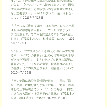
ないのか？外交機構の空洞化が生む戦争終結能力
の欠如 【ワシントンから眺める東アジア】国務
省職員の大量流出と大統領への忠誠審査で埋まら
ない重要ポスト』（7/24JBプレス 佐々木れな）
について
2026年7月27日
『「ホルムズ依存度95％」は本当か、ロシアと石
油報道の誤謬を読み解く ウラル原油からスラ
ブの語源まで、専門家も間違えるロシア論の落と
し穴』（7/23JBプレス 杉浦敏広）について
202
6年7月26日
A『トランプ大統領が不正を訴える2020年大統領
選挙「バイデンの勝利」にはやっぱり中国の干渉
があった可能性』、B『トランプを怒りの演説に
駆り立てた「アメリカの選挙」投票制度のあまり
の杜撰』（7/23現代ビジネス 朝香豊）について
2026年7月25日
『南シナ海に米沿岸警備隊が進出、中国の「海
警・民兵」に挑む新たな抑止戦略 海軍・海兵
隊との三軍種統合でグレーゾーンに対抗、日本に
も迫られる海自・海保連携の具体化』（7/22JBプ
レス 樋口 譲次）について
2026年7月24日