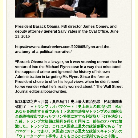
President Barack Obama, FBI director James Comey, and
deputy attorney general Sally Yates in the Oval Office, June
13, 2016
https://www.nationalreview.com/2020/05/flynn-and-the-
anatomy-of-a-political-narrative/
“Barack Obama is a lawyer, so it was stunning to read that he
ventured into the Michael Flynn case in a way that misstated
the supposed crime and ignored the history of his own
Administration in targeting Mr. Flynn. Since the former
President chose to offer his legal views when he didn’t need
to, we wonder what he’s really worried about,” The Wall Street
Journal editorial board writes. 」
5/12希望之声＜川普：奥巴马门！史上最大政治犯罪！轮到我调查
你们了！＝
トランプ：オバマゲート！史上最大の政治犯罪！私が
あなたを調査する番である！＞米国司法省がトランプの元国家安
全保障補佐官であったフリン将軍に対する起訴取り下げを決定し
た後、トランプ大統領は勝利を得たと同時に、前任のオバマに憤
激した。トランプは、これは米国史上最大の政治犯罪である「オ
バマゲート」であり、米国史における重大な政治スキャンダルの
「ウォーターゲート事件」よりもはるかに深刻であると非難し