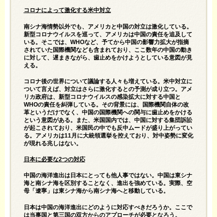
コロナによって激化する米中対立
南シナ海情勢以外でも、アメリカと中国の対立は激化している。
新型コロナウイルスを巡って、アメリカは中国の責任を追及して
いる。そこでは、WHOなど、予てから中国の影響力拡大が指摘
されていた国際機関なども含まれており、ここ数年の中国の動き
に対して、遅まきながら、歯止めをかけようとしている意図が見
える。
コロナ後の世界について議論する人々も増えている。米中対立に
ついて言えば、対立はさらに激化するとの予測が成り立つ。アメ
リカ政府は、新型コロナウイルスの感染拡大に対する中国と
WHOの責任を糾弾している。その背景には、国際機関自体の改
革というだけでなく、中国の国際機関への関与に歯止めをかける
という意図がある。また、米国国内では、中国に対する集団訴訟
が起こされており、米国民の中でも反中ムードが盛り上がってい
る。アメリカは11月に大統領選挙を控えており、対中姿勢に変化
が現れる兆しはない。
日本に必要な2つの対応
中国の海洋進出は日本にとっても他人事ではない。中国は東シナ
海と南シナ海を区別することなく、進出を強めている。実際、空
母「遼寧」は東シナ海から南シナ海へと移動している。
日本は中国の海洋進出にどのように対応すべきだろうか。ここで
は当事国と第三国の双方からのアプローチが必要となろう。