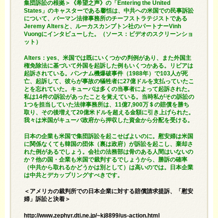
集団訴訟の根拠＞《希望之声》の「Entering the United
States」のキャスターである馨恬は、中共への米国での民事訴訟
について、バーマン法律事務所のチーフストラテジストである
Jeremy Altersと、ルーカスカンプトン社のパートナーVinh
Vuongにインタビューした。（ソース：ビデオのスクリーンショ
ット）
Alters：yes、米国では既にいくつかの判例があり、また外国主
権免除法に基づいて外国を起訴した例もいくつかある。リビアは
起訴されている。パンナム機爆破事件（1988年）で103人が死
亡、起訴して、彼らが事故の犠牲者に27億ドルを支払っていたこ
とを忘れていた。キューバは多くの当事者によって起訴された。
私は14件の訴訟があったことを覚えている。当時私がその訴訟の
1つを担当していた法律事務所は、11億7,900万＄の賠償を勝ち
取り、その後増えて20億米ドルを超える金額に引き上げられた。
我々は米国がキューバ政府から押収した資金から分配を受ける。
日本の企業も米国で集団訴訟を起こせばよいのに。慰安婦は米国
に関係なくても韓国の団体（裏は政府）が訴訟を起こし、棄却さ
れた例があるでしょう。会社の法務部は骨のある人間はいないの
か？他の国・企業も米国で裁判するでしょうから、勝訴の確率
（中共から取れるかどうかは別として）は高いのでは。日本企業
は中共とデカップリングすべきです。
＜アメリカの裁判所での日本企業に対する賠償請求提訴、「慰安
婦」訴訟と決着＞
http://www.zephyr.dti.ne.jp/~kj8899/us-action.html