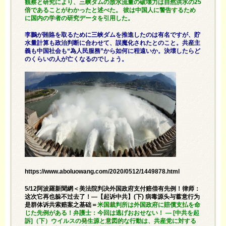
観察と研究により、三峡ダムの放水流量の破壊力は自然洪水の25
倍であることがわかったと述べた。 彼は中国人に警告するため
に国内の学者の研究データを引用した。
李鵬が賄賂を取るために三峡ダムを推進したのは有名ですが、貯
水量計算も政治判断に合わせて、誤魔化されたとのこと。共産主
義も中国社会も“為人民服務”から如何に程遠いか。決壊したらど
のくらいの人が亡くなるのでしょう。
https://www.aboluowang.com/2020/0512/1449878.html
5/12阿波羅新聞網＜美法院判决外国政府支付赔偿有先例！律师：
这次它再也躲不过去了！—【起诉中共】(下) 病毒源头与蓄意行为
是群体诉共索赔案之基础＝
米国裁判所は外国政府に賠償支払を命
じた先例がある！弁護士：今回は逃げおおせない！ — [中共を起
訴]（下）ウイルスの発生源と意図的な行動は、共産党に対する