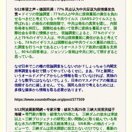
5/12希望之声＜德国民调：77% 民众认为中共应该为疫情爆发负
责＝
ドイツの世論調査：77％の人が中共に疫病蔓延の責任を負わ
せるべきだと考えている＞中共ウイルス（SARS-2ウイルスとも
呼ばれる）の発生の初期段階で、中共は発生の真実を隠し、内部
告発者を抑圧し、国際社会を欺いて世界に疫病を蔓延させて、国
際社会を非常に憤慨させた。 世論調査によると、77％のドイツ
人と79％のイギリス人は、中共は疫病蔓延に責任があると考えて
いる。74％のイギリス人は国際社会が中共ウイルス蔓延の独立し
た調査を行うべきであるというオーストラリア政府の提案を支持
し、90％の回答者は、ジョンソン首相は中共に対して弱すぎると
思っている。
なぜ日本でこの種の世論調査をしないのか？しょっちゅう内閣支
持率調査を各社で競ってやっているくせに。まあ、TVと新聞と
いうオールドメデイアからしか情報を取っていなければ、英独の
ような数字にはならないでしょう。日本のマスメデイアの報道は
信頼するのに値しません。でも、国民も自分で考えるためには、
多様な媒体から情報を取る必要があります。
https://www.soundofhope.org/post/377509
5/12阿波羅新聞網＜专家示警：破坏力高25倍 三峡大坝泄洪猛于
海啸＝
専門家の警告：破壊力が25倍にも 三峡ダムの放水は津波
以上＞三峡プロジェクトの研究に長い間熱心に取り組んでいる有
名な水力の専門家である王維洛博士は、5/9本局への独占インタ
ビューで、三峡ダムは洪水調節に役立たないだけでなく、最新の