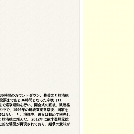
＝36時間のカウントダウン、蔡英文と頼清徳
投票まであと36時間となった今晩（11
道で選挙運動を行い、開会式の直後、凱達格
中で、1996年の総統直接選挙後、国家を
要はない」と。演説中、彼女は初めて率先し
清徳に頼んだ。 2012年に故李登輝元総
史的な場面が再現されており、継承の意味が