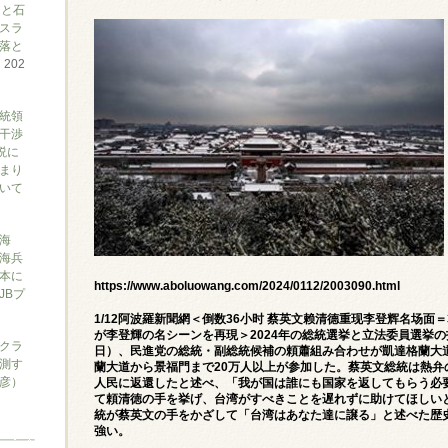
アと石
スラ
落と
て
202
大統領
干渉
説に
まり
ついて
海
海兵
本に
https://www.aboluowang.com/2024/0112/2003090.html
JBプ
1/12阿波羅新聞網＜倒数36小时 蔡英文赖清德重现李登辉名场面
が李登輝の名シーンを再現＞2024年の総統選挙と立法委員選挙の
クラ
日）、民進党の総統・副総統候補の頼蕭組み合わせが凱達格蘭大
測す
蘭大道から景福門まで20万人以上が参加した。蔡英文総統は熱弁の
俊彦）
人民に返還したと述べ、「我が国は誰にも国家を返してもらう必
て頼清徳の手を挙げ、台湾がすべきことを遅れずに助けてほしいと頼
統が蔡英文の手をかざして「台湾はあなた達に譲る」と述べた歴
強い。