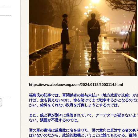
https://www.aboluowang.com/2024/0112/2003114.html
福島氏の記事では、軍関係者の給与未払い（地方政府が支給）が
けば、金も貰えないのに、命を賭けてまで戦争するかとなるので
かい、給料をくれない政府を打倒しようとするのでは。
また、銃と弾が別々に保管されていて、クーデターが起きないよ
ない。演習が不足するのでは。
習の軍の粛清は反腐敗に名を借りた、習の意向に反対する者の炙
はいないのだから、政治的動機ということは誰でもわかる。蓄財