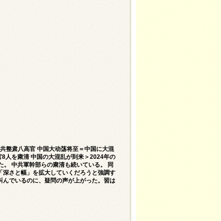
中共整肃八高官 中国大动荡将至＝中国に大混
8人を粛清 中国の大混乱が到来＞2024年の
た。 中共軍幹部らの粛清も続いている。 同
「深さと幅」を拡大していくだろうと強調す
叫んでいるのに、疑問の声が上がった。習は