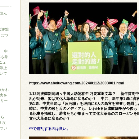
読ん
の迎撃
』につ
信 中
本も巻
ニュ
浮上
いて
https://www.aboluowang.com/2024/0112/2003001.html
に欺かれ
1/12阿波羅新聞網＜中国大动荡将至 习要重返文革？ —新年首周
実を
乱が到来、習は文化大革命に戻るのか？ ―中共、新年第1週に高官
ベリー
第1週、中共当局は「反汚職」を理由に8人の高官を捜査し処罰し
時に、中共の喉と舌のメディアも、いわゆる反腐敗闘争が今後も
る記事を掲載し、若者たちが集まって文化大革命のスローガンを
なら
文化大革命に戻るのか？
３度
つい
中で混乱するのは良い。