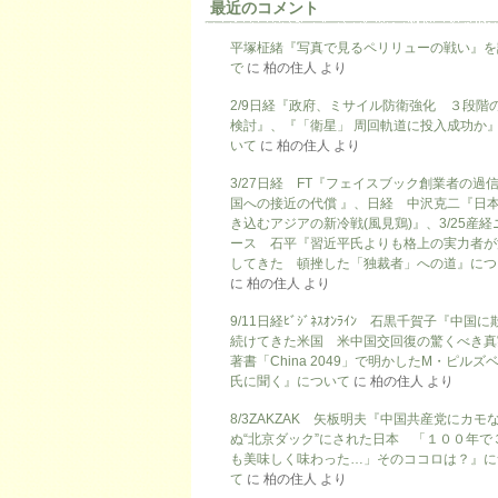
最近のコメント
平塚柾緒『写真で見るペリリューの戦い』を
で
に
柏の住人
より
2/9日経『政府、ミサイル防衛強化 ３段階
検討』、『「衛星」 周回軌道に投入成功か
いて
に
柏の住人
より
3/27日経 FT『フェイスブック創業者の過
国への接近の代償 』、日経 中沢克二『日
き込むアジアの新冷戦(風見鶏)』、3/25産経
ース 石平『習近平氏よりも格上の実力者が
してきた 頓挫した「独裁者」への道』につ
に
柏の住人
より
9/11日経ﾋﾞｼﾞﾈｽｵﾝﾗｲﾝ 石黒千賀子『中国
続けてきた米国 米中国交回復の驚くべき真
著書「China 2049」で明かしたM・ピルズ
氏に聞く』について
に
柏の住人
より
8/3ZAKZAK 矢板明夫『中国共産党にカモ
ぬ“北京ダック”にされた日本 「１００年で
も美味しく味わった…」そのココロは？』に
て
に
柏の住人
より