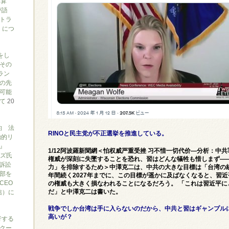
勝算
が語
トラ
）につ
をし
その
ラン
の先
可能
いて
20
約 法
RINOと民主党が不正選挙を推進している。
治的リ
』
1/12阿波羅新聞網＜怕权威严重受挫 习不惜一切代价—分析：中共
ブズ氏
権威が深刻に失墜することを恐れ、習はどんな犠牲も惜しまず―
訴訟
力」を排除するため＞中澤克二は、中共の大きな目標は「台湾の統
部を
年間続く2027年までに、この目標が遥かに及ばなくなると、習
CEO
の権威も大きく損なわれることになるだろう。 「これは習近平
だ」と中澤克二は書いた。
信）に
戦争でしか台湾は手に入らないのだから、中共と習はギャンプル
高いが？
行する
クー