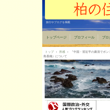
旅行やブログを掲載
トップページ
プロフィール
ブロ
トップ
›
所感
›
『中国・習近平の粛清でポンコ
島香織）について