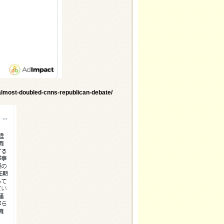
almost-doubled-cnns-republican-debate/