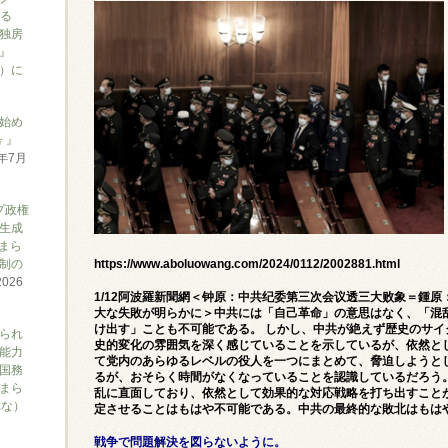
がる
独房
』
ん）に
始め
 』
6年7月
プ政権
生成
まら
制の
https://www.aboluowang.com/2024/0112/2002881.html
2026
1/12阿波羅新聞網＜钟原：中共纪委第三次会议透三大败象＝鍾原
大な失敗が明らかに＞中共には「自己革命」の意思はなく、「混
け出す」ことも不可能である。 しかし、中共が絶えず歴史のサ
られ
史的変化の雰囲気を深く感じていることを示しているが、依然と
能力
て党内のあらゆるレベルの役人を一つにまとめて、脅迫しようと
国務
るが、おそらく時間がなくなっていることを認識しているだろう
まら
乱に直面しており、依然として効果的な対応戦略を打ち出すこと
れな）
定させることはもはや不可能である。中共の最終的な敗北はもは
戦争で問題解決を図らないように。