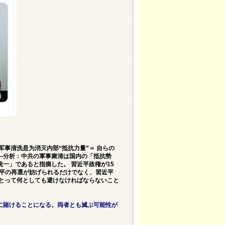
军事清洗是为消灭内部“抵抗力量”＝ 自らの
―分析：中共の軍事粛清は国内の「抵抗勢
一」であると指摘した。 習近平政権が15
近平の再選が妨げられるだけでなく、習近平
にとって何としても避けなければならないこと
に賭けることになる。両者とも滅ぶ可能性が