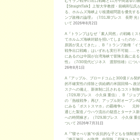
むイラン戦争の出口戦略と11月中間選挙の
【StraightTalk】上智大学教授・前嶋和弘氏
る、ホルムズ海峡より核濃縮問題を優先する
ンプ政権の論理』（7/31JBプレス 長野 光
いて
2026年8月2日
A『トランプはなぜ「素人同然」の戦略ミス
てホルムズ海峡封鎖を招いてしまったのか…
原因が見えてきた』、B『トランプ政権「イ
戦争出口戦略」はいずれも実行不可能……そ
にあるのは中国が台湾海峡で冒険主義に走る
性』（7/30現代ビジネス 渡部恒雄）につ
26年8月1日
A『アップル、ブロードコムと300億ドル契
的不確実性の排除と供給網の米国回帰へ 政
スクへの備え、新体制に託されるコスト制御
（7/28JBプレス 小久保 重信）、B『ジョ
の「熱核戦争」再び、アップル対オープンAI
にみる「ポストスマホ」の覇権争い 元幹
通じた製造ノウハウ流出の疑惑とターナス新
への時間稼ぎ』（7/29JBプレス 小久保 重
ついて
2026年7月31日
A『”寝そべり族”や反抗的な子どもを強制連
「矯正施設」が急増…中国版「戸塚ヨットス