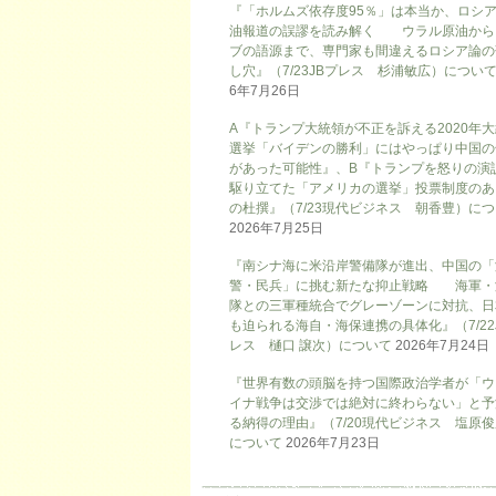
『「ホルムズ依存度95％」は本当か、ロシ
油報道の誤謬を読み解く ウラル原油から
ブの語源まで、専門家も間違えるロシア論の
し穴』（7/23JBプレス 杉浦敏広）につい
6年7月26日
A『トランプ大統領が不正を訴える2020年
選挙「バイデンの勝利」にはやっぱり中国の
があった可能性』、B『トランプを怒りの演
駆り立てた「アメリカの選挙」投票制度のあ
の杜撰』（7/23現代ビジネス 朝香豊）に
2026年7月25日
『南シナ海に米沿岸警備隊が進出、中国の「
警・民兵」に挑む新たな抑止戦略 海軍・
隊との三軍種統合でグレーゾーンに対抗、日
も迫られる海自・海保連携の具体化』（7/22
レス 樋口 譲次）について
2026年7月24日
『世界有数の頭脳を持つ国際政治学者が「ウ
イナ戦争は交渉では絶対に終わらない」と予
る納得の理由』（7/20現代ビジネス 塩原
について
2026年7月23日