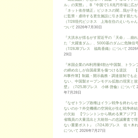
ル」の実態』、B『中国で1.6兆円市場に広
「ネット依存矯正」ビジネスの闇…我が子を
に監禁・虐待する更生施設に引き渡す親たち
（7/28現代ビジネス 上海在住のえいちゃ
ついて
2026年7月30日
『大洪水が揺るがす習近平の「天命」…崩れ
た「大躍進ダム」、5000基のダムに危険信号
（7/28JBプレス 福島香織）について
202
29日
『米国企業のAI利用量6割が中国製、トラン
の締め出しが自国産業を傷つける逆説 【
AI事件簿】制裁・開示義務・調達規制でも止
ない、中国製オープンモデル拡散の現実と規
壁』（7/25JBプレス 小林 啓倫）について
年7月28日
『なぜトランプ政権はイラン戦争を終わらせ
ないのか？外交機構の空洞化が生む戦争終結
の欠如 【ワシントンから眺める東アジア】
省職員の大量流出と大統領への忠誠審査で埋
ない重要ポスト』（7/24JBプレス 佐々木
について
2026年7月27日