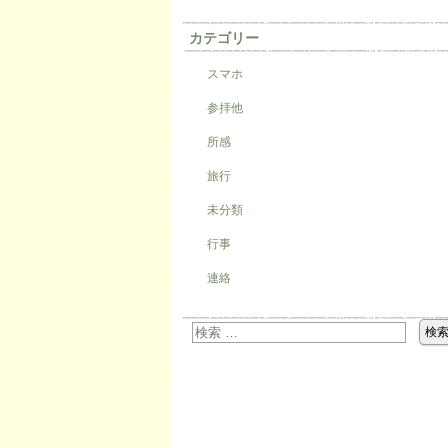
カテゴリー
スマホ
参拝他
所感
旅行
未分類
行事
連絡