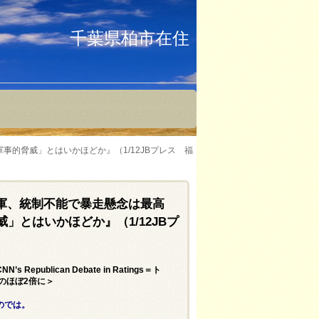
千葉県柏市在住
的脅威」とはいかほどか』（1/12JBプレス 福
軍、統制不能で暴走懸念は最高
」とはいかほどか』（1/12JBプ
CNN’s Republican Debate in Ratings＝ト
のほぼ2倍に＞
のでは。