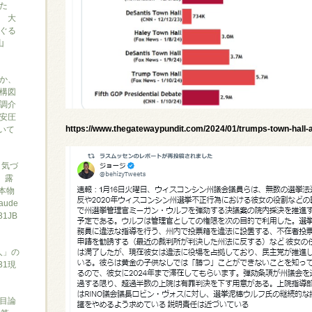
た
 大
ぐる
山
か、
構図
調介
安圧
https://www.thegatewaypundit.com/2024/01/trumps-town-hall-
ついて
と気づ
7、露
本物
ude
1JB
人」の
31現
目論