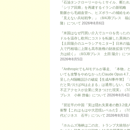
『石油タンクローリーからミサイル、断たれ
「シリア回廊」を再建するイランの新戦略
動脈から毛細血管へ、ヒズボラへの補給をめ
「見えない兵站戦争」』（8/4JBプレス 福
隆）について
2026年8月6日
『米国はなぜ円買い介入でユーロを売ったの
ドルを温存し欧州にコストを転嫁した異例の
【土田陽介のユーラシアモニター】日米の協
入で円相場に上限も高市政権の財政拡張で円
力は続く』（8/3JBプレス 土田 陽介）に
2026年8月5日
『AnthropicでもAIモデルが暴走、「本物」
いても攻撃をやめなかったClaude Opus 4.
呈したAI隔離設計の破綻【生成AI事件簿】「
だと気づけばAIは止まる」は通用しない、Cla
不正アクセスが企業に突きつけた現実』（7/3
プレス 小林 啓倫）について
2026年8月4日
『習近平の中国「実は隠れ失業者の数3.2億
衝撃【これはもはや大恐慌レベルだ】』（7/
代ビジネス 石平）について
2026年8月3日
『ホルムズ海峡は二の次、トランプ大統領が