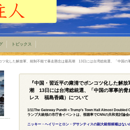
グ
トピックス
ツ化した解放軍、統制不能で暴走懸念は最高潮 13日には台湾総統選、「中国の軍事
『中国・習近平の粛清でポンコツ化した解放
潮 13日には台湾総統選、「中国の軍事的脅威
レス 福島香織）について
1/11The Gateway Pundit＜Trump’s Town Hall Almost Doubled 
ランプ大統領の市庁舎イベントは、視聴率でCNNの共和党討論会
ニッキー・ヘイリーとロン・デサンティスの副大統領候補はない