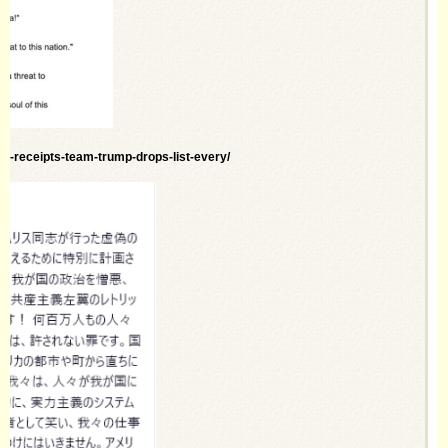
e-receipts-team-trump-drops-list-every/