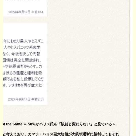
 as ‘More of the Same’＝ 58%がハリス氏を「以前と変わらない」と見ている＞
だと考えており、カマラ・ハリス副大統領が大統領選挙に勝利してもそれ