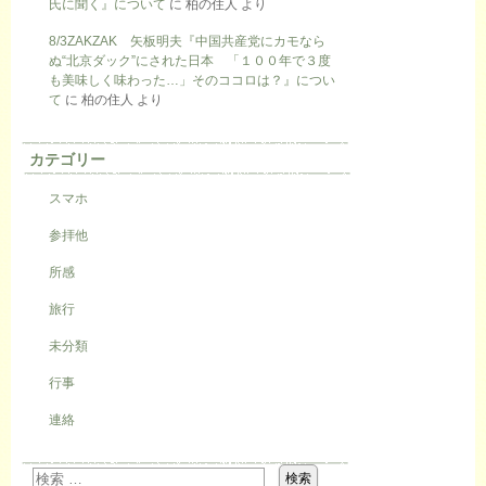
氏に聞く』について
に
柏の住人
より
8/3ZAKZAK 矢板明夫『中国共産党にカモなら
ぬ“北京ダック”にされた日本 「１００年で３度
も美味しく味わった…」そのココロは？』につい
て
に
柏の住人
より
カテゴリー
スマホ
参拝他
所感
旅行
未分類
行事
連絡