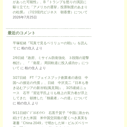
があった可能性』、B『トランプを怒りの演説に
駆り立てた「アメリカの選挙」投票制度のあまり
の杜撰』（7/23現代ビジネス 朝香豊）について
2026年7月25日
最近のコメント
平塚柾緒『写真で見るペリリューの戦い』を読ん
で
に
柏の住人
より
2/9日経『政府、ミサイル防衛強化 ３段階の迎撃
検討』、『「衛星」 周回軌道に投入成功か』につ
いて
に
柏の住人
より
3/27日経 FT『フェイスブック創業者の過信 中
国への接近の代償 』、日経 中沢克二『日本も巻
き込むアジアの新冷戦(風見鶏)』、3/25産経ニュ
ース 石平『習近平氏よりも格上の実力者が浮上
してきた 頓挫した「独裁者」への道』について
に
柏の住人
より
9/11日経ﾋﾞｼﾞﾈｽｵﾝﾗｲﾝ 石黒千賀子『中国に欺かれ
続けてきた米国 米中国交回復の驚くべき真実を
著書「China 2049」で明かしたM・ピルズベリー