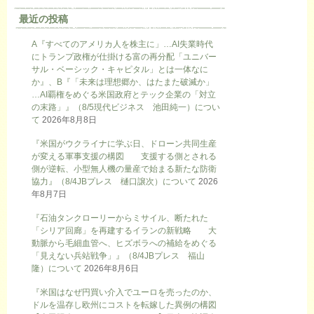
最近の投稿
A『すべてのアメリカ人を株主に」…AI失業時代
にトランプ政権が仕掛ける富の再分配「ユニバー
サル・ベーシック・キャピタル」とは一体なに
か』、B『「未来は理想郷か、はたまた破滅か」
…AI覇権をめぐる米国政府とテック企業の「対立
の末路」』（8/5現代ビジネス 池田純一）につい
て
2026年8月8日
『米国がウクライナに学ぶ日、ドローン共同生産
が変える軍事支援の構図 支援する側とされる
側が逆転、小型無人機の量産で始まる新たな防衛
協力』（8/4JBプレス 樋口譲次）について
2026
年8月7日
『石油タンクローリーからミサイル、断たれた
「シリア回廊」を再建するイランの新戦略 大
動脈から毛細血管へ、ヒズボラへの補給をめぐる
「見えない兵站戦争」』（8/4JBプレス 福山
隆）について
2026年8月6日
『米国はなぜ円買い介入でユーロを売ったのか、
ドルを温存し欧州にコストを転嫁した異例の構図