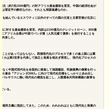
0億元（約7兆1500億円）の対アフリカ資金援助を宣言。中国の経済社会が
いは習近平の酔狂なのか。それとも深謀遠慮なのか。
国交を結んでいるエスワティニ以外のすべての国の元首と主要官僚が北京に
国に対する資金援助を宣言。内訳は2100億元のクレジットローン、800億
さらにアフリカ企業が中国でパンダ債（人民元建て債券）を発行することを
と約束した。
ることがあってはならない。西側現代化のプロセスで多くの途上国には重
フリカは第3世界を代表して独立と発展を相次ぎ実現し、現代化プロセスの
ことなく中国式現代化を全面的に推進して強国建設、民族復興の偉業を行っ
カ連合『アジェンダ2063』に向けて現代化目標をしっかりと歩み出し
ーバルサウスに熱い現代化の潮流を起こし、人類運命共同体構築の新章を
っている。
義と植民主義に抵抗してきた。このため、われわれはともに現代化と発展の