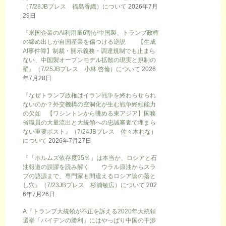
（7/28JBプレス 福島香織）について
2026年7月
29日
『米国企業のAI利用量6割が中国製、トランプ政権
の締め出しが自国産業を傷つける逆説 【生成
AI事件簿】制裁・開示義務・調達規制でも止まら
ない、中国製オープンモデル拡散の現実と規制の
壁』（7/25JBプレス 小林 啓倫）について
2026
年7月28日
『なぜトランプ政権はイラン戦争を終わらせられ
ないのか？外交機構の空洞化が生む戦争終結能力
の欠如 【ワシントンから眺める東アジア】国務
省職員の大量流出と大統領への忠誠審査で埋まら
ない重要ポスト』（7/24JBプレス 佐々木れな）
について
2026年7月27日
『「ホルムズ依存度95％」は本当か、ロシアと石
油報道の誤謬を読み解く ウラル原油からスラ
ブの語源まで、専門家も間違えるロシア論の落と
し穴』（7/23JBプレス 杉浦敏広）について
202
6年7月26日
A『トランプ大統領が不正を訴える2020年大統領
選挙「バイデンの勝利」にはやっぱり中国の干渉