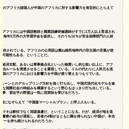
3％のアフリカ諸国人が中国のアフリカに対する影響力を肯定的にとらえて
、アフリカには中国語教師と職業訓練研修講師がすでに1万人以上育成され
生に毎年5万件の大学奨学金を提供し、そのうち10％が安全保障部門の人材
が提供されている。アフリカの公用語は概ね植民地時代の宗主国の言葉が使
く可能性もある、ということだ。
や経済支配、あるいは軍事拠点化といった物質いし的な狙い以上に、アフ
統治ルールを浸透させることを重視している。ドルの代わりに人民元を流
主国のアフリカにおける影響力を中国が塗り替えるつもりでいる。
チェーンとのデカップリング方針を強く打ち出し、中国式現代化モデルを途
たな国際社会の枠組みを構築するという野心もはっきり打ち出している。
国の夢、習近平の野望は一気に現実味を帯びるだろう。
計画になぞらえて「中国版マーシャルプラン」と呼ぶ人もいる。
ラマキは酔狂でなく深謀遠慮だ、ということになる。だが、経済が地を這
、警察の給与が遅延し、若者の4割がまともに職を得られない中国が、本当
パワーを持ち続けられるのだろうか。