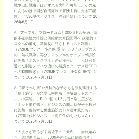
戦争出口戦略」はいずれも実行不可能……その先
にあるのは中国が台湾海峡で冒険主義に走る可能
性』（7/30現代ビジネス 渡部恒雄）について
20
26年8月1日
A『アップル、ブロードコムと300億ドル契約 法
的不確実性の排除と供給網の米国回帰へ 政治的リ
スクへの備え、新体制に託されるコスト制御』
（7/28JBプレス 小久保 重信）、B『ジョブズ氏
の「熱核戦争」再び、アップル対オープンAI訴訟
にみる「ポストスマホ」の覇権争い 元幹部を
通じた製造ノウハウ流出の疑惑とターナス新CEO
への時間稼ぎ』（7/29JBプレス 小久保 重信）に
ついて
2026年7月31日
A『”寝そべり族”や反抗的な子どもを強制連行する
「矯正施設」が急増…中国版「戸塚ヨットスクー
ル」の実態』、B『中国で1.6兆円市場に広がる
「ネット依存矯正」ビジネスの闇…我が子を独房
に監禁・虐待する更生施設に引き渡す親たち』
（7/28現代ビジネス 上海在住のえいちゃん）に
ついて
2026年7月30日
『大洪水が揺るがす習近平の「天命」…崩れ始め
た「大躍進ダム」、5000基のダムに危険信号 』