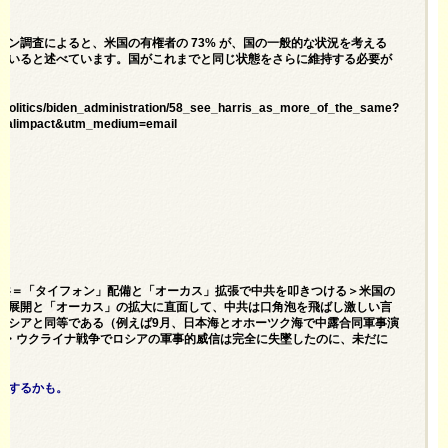
ン調査によると、米国の有権者の 73% が、国の一般的な状況を考える
ていると述べています。国がこれまでと同じ状態をさらに維持する必要が
/politics/biden_administration/58_see_harris_as_more_of_the_same?
calimpact&utm_medium=email
猛敲中共＝「タイフォン」配備と「オーカス」拡張で中共を叩きつける＞米国の
本展開と「オーカス」の拡大に直面して、中共は口角泡を飛ばし激しい言
ロシアと同等である（例えば9月、日本海とオホーツク海で中露合同軍事演
シア・ウクライナ戦争でロシアの軍事的威信は完全に失墜したのに、未だに
りするかも。