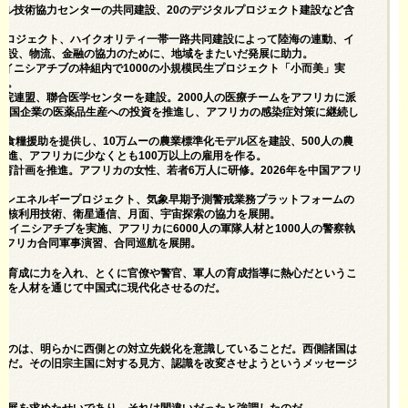
タル技術協力センターの共同建設、20のデジタルプロジェクト建設など含
ラプロジェクト、ハイクオリティ一帯一路共同建設によって陸海の連動、イ
建設、物流、金融の協力のために、地域をまたいだ発展に助力。
イニシアチブの枠組内で1000の小規模民生プロジェクト「小而美」実
入。
院連盟、聯合医学センターを建設。2000人の医療チームをアフリカに派
、中国企業の医薬品生産への投資を推進し、アフリカの感染症対策に継続し
急食糧援助を提供し、10万ムーの農業標準化モデル区を建設、500人の農
推進、アフリカに少なくとも100万以上の雇用を作る。
育計画を推進。アフリカの女性、若者6万人に研修。2026年を中国アフリ
リーンエネルギープロジェクト、気象早期予測警戒業務プラットフォームの
和核利用技術、衛星通信、月面、宇宙探索の協力を展開。
イニシアチブを実施、アフリカに6000人の軍隊人材と1000人の警察執
アフリカ合同軍事演習、合同巡航を展開。
材育成に力を入れ、とくに官僚や警官、軍人の育成指導に熱心だというこ
どを人材を通じて中国式に現代化させるのだ。
るのは、明らかに西側との対立先鋭化を意識していることだ。西側諸国は
国だ。その旧宗主国に対する見方、認識を改変させようというメッセージ
発展を求めたせいであり、それは間違いだったと強調したのだ。