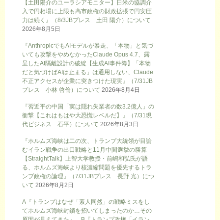
【土田陽介のユーラシアモニター】日米の協調介
入で円相場に上限も高市政権の財政拡張で円安圧
力は続く』（8/3JBプレス 土田 陽介）について
2026年8月5日
『AnthropicでもAIモデルが暴走、「本物」と気づ
いても攻撃をやめなかったClaude Opus 4.7、露
呈したAI隔離設計の破綻【生成AI事件簿】「本物
だと気づけばAIは止まる」は通用しない、Claude
不正アクセスが企業に突きつけた現実』（7/31JB
プレス 小林 啓倫）について
2026年8月4日
『習近平の中国「実は隠れ失業者の数3.2億人」の
衝撃【これはもはや大恐慌レベルだ】』（7/31現
代ビジネス 石平）について
2026年8月3日
『ホルムズ海峡は二の次、トランプ大統領が目論
むイラン戦争の出口戦略と11月中間選挙の勝算
【StraightTalk】上智大学教授・前嶋和弘氏が語
る、ホルムズ海峡より核濃縮問題を優先するトラ
ンプ政権の論理』（7/31JBプレス 長野 光）につ
いて
2026年8月2日
A『トランプはなぜ「素人同然」の戦略ミスをし
てホルムズ海峡封鎖を招いてしまったのか…その
原因が見えてきた』、B『トランプ政権「イラン