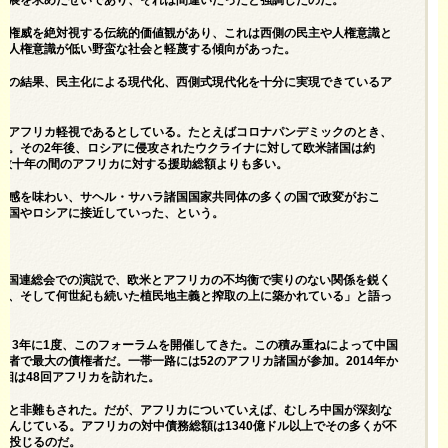
的権威を絶対視する伝統的価値観があり、これは西側の民主や人権意識と
も人権意識が低い野蛮な社会と軽蔑する傾向があった。
その結果、民主化による現代化、西側式現代化を十分に実現できているア
のアフリカ軽視であるとしている。たとえばコロナパンデミックのとき、
た。その2年後、ロシアに侵攻されたウクライナに対して欧米諸国は約
去数十年の間のアフリカに対する援助総額よりも多い。
北感を味わい、サヘル・サハラ諸国国家共同体の多くの国で政変がおこ
中国やロシアに接近していった、という。
月の国連総会での演説で、欧米とアフリカの不均衡で実りのない関係を鋭く
怖、そして何世紀も続いた植民地主義と搾取の上に築かれている」と語っ
来、3年に1度、このフォーラムを開催してきた。この積み重ねによって中国
者で最大の債権者だ。一帯一路には52のアフリカ諸国が参加。2014年か
外相は48回アフリカを訪れた。
」と非難もされた。だが、アフリカについていえば、むしろ中国が深刻な
甘んじている。アフリカの対中債務総額は1340億ドル以上でその多くが不
）を投じるのだ。