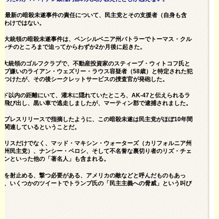
する最新の暗殺未遂事件の責任について、民主党とその支援者（自身も含
るわけではない。
プ大統領の暗殺未遂事件は、ペンシルベニア州バトラーでトーマス・クル
センチのところまで迫ってからわずか2か月後に起きた。
5代大統領のゴルフクラブで、不動産投資家のスティーブ・ウィトコフ氏と
ンプ
嫌いのライアン・ウェズリー・ラウス容疑者
（58歳）と
特定さ
れた犯
きつけたが、その後シークレットサービスの捜査官が発砲した。
ード以内の距離にいて、灌木に隠れていたところ、AK-47と伝えられるラ
ら飛び出し、黒い車で逃走しましたが、マーティン郡で逮捕されました。
のプレスリリースで指摘したように、この暗殺未遂は民主党がほぼ10年間
接
関連しているということだ。
ハリスだけでなく、マッド・マキシン・ウォーターズ（カリフォルニア州
ク州民主党）、ナンシー・ペロシ、そして不名誉な裏切り者のリズ・チェ
ソンといった他の「著名人」も含まれる。
的を射止める、撃つ必要がある、アメリカの敵などと呼んだものもあっ
に、いくつかのツイートでトランプ氏の「民主主義への脅威」という叫び