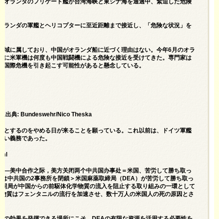
、オランダのフリゲート艦が台湾海峡と東シナ海を通過中、緊迫した危険
オランダの軍艦とヘリコプターに至近距離まで接近し、「危険な状況」を
空域に属しており、中国がオランダ船に近づく理由はない。今年6月のオラ
特に米軍機は何度も中国戦闘機による危険な接近を受けてきた。専門家は
、国際危機を引き起こす可能性があると懸念している。
undeswehr/Nico Theska
うとするのをやめる日が来ることを願っている。これ以前は、ドイツ軍艦
ない義務であった。
tml
事处—美中合作之际，美方关闭两个中共国办事处＝米国、苦労して勝ち取っ
は中共国の2事務所を閉鎖＞米国麻薬取締局（DEA）が苦労して勝ち取っ
は同局が中国からの前駆体化学物質の流入を阻止する取り組みの一環として
学物質はフェンタニルの流行を加速させ、数十万人の米国人の死の原因とさ
大の効果を発揮できる場所にこそ、DEAの有限な資源を活用する必要性を