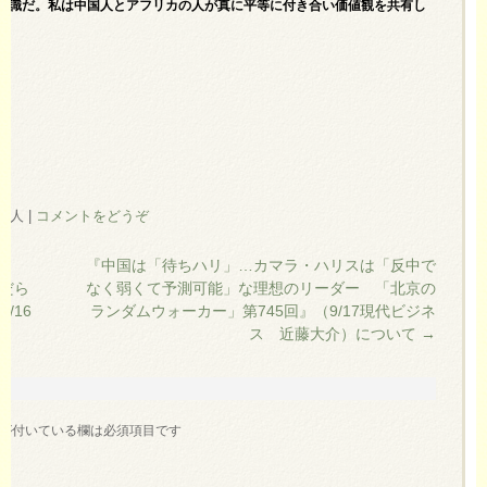
意識だ。私は中国人とアフリカの人が真に平等に付き合い価値観を共有し
の住人
|
コメントをどうぞ
『中国は「待ちハリ」…カマラ・ハリスは「反中で
メだら
なく弱くて予測可能」な理想のリーダー 「北京の
/16
ランダムウォーカー」第745回』（9/17現代ビジネ
ス 近藤大介）について
→
が付いている欄は必須項目です