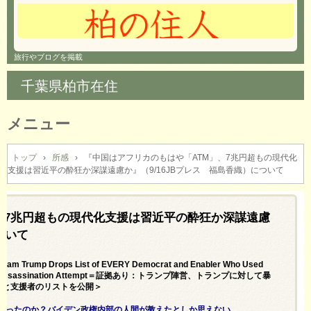
旅行やブログを掲載
千葉県柏市在住
メニュー
コ
ン
トップ
›
所感
›
『中国はアフリカのもはや「ATM」、7兆円超もの現代化
支援は習近平の酔狂か深謀遠慮か』（9/16JBプレス 福島香織）について
テ
ン
ツ
へ
、7兆円超もの現代化支援は習近平の酔狂か深謀遠慮
ス
ついて
キ
ッ
eam Trump Drops List of EVERY Democrat and Enabler Who Used
プ
ed to 2nd Assassination Attempt＝証拠あり：トランプ陣営、トランプに対して暴
員と支援者のリストを公開＞
知ったのか？バイデン政権内部の人間が教えたとしか思えない。