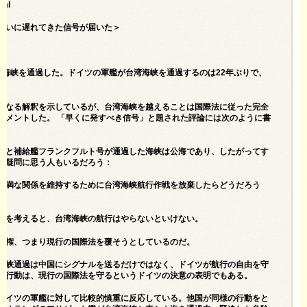
tml
はついに遅れてきた信号が届いた＞
台湾海峡を通過した。ドイツの軍艦が台湾海峡を通過するのは22年ぶりで、
異なる解釈を示しているが、台湾海峡を越えることは国際法に従った完全
コメントした。 「早くに発すべき信号」と題された評論には次のように書
号と補給艦フランクフルト号が通過した海峡は公海であり、したがってす
に疑問に思う人もいるだろう：
円満な関係を維持するために台湾海峡航行作戦を放棄したらどうだろう
みを考えると、台湾海峡の航行はやらないといけない。
定権、つまり現行の国際法を覆そうとしているのだ。
海峡通過は中国にシグナルを送るだけではなく、ドイツが航行の自由を守
の行動は、現行の国際法を守るというドイツの決意の表明でもある。
ドイツの軍艦に対して比較的慎重に反応している。他国が同様の行動をと