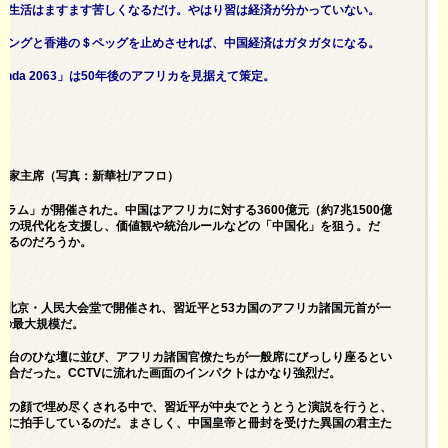
民生活はますます苦しくなるだけ。やはり習は経済が分かっていない。
リングと香港の＄ペッグを止めさせれば、中国経済はガタガタになる。
nda 2063」は50年後のアフリカを見据えて策定。
国家主席（写真：新華社/アフロ）
ラム」が開催された。中国はアフリカに対する3600億元（約7兆1500億
カの現代化を支援し、価値観や統治ルールなどの「中国化」を狙う。だ
あるのだろうか。
で北京・人民大会堂で開催され、習近平と53カ国のアフリカ諸国元首が一
来の最大規模だ。
席台のひな壇に並び、アフリカ諸国官僚たちが一般席にびっしり座るとい
会合だった。CCTVに流れた画面のインパクトはかなり強烈だ。
色の顔で埋め尽くされる中で、習近平が中央でとうとうと演説を行うと、
烈に拍手しているのだ。まさしく、中国皇帝と冊封を受けた異国の君主た