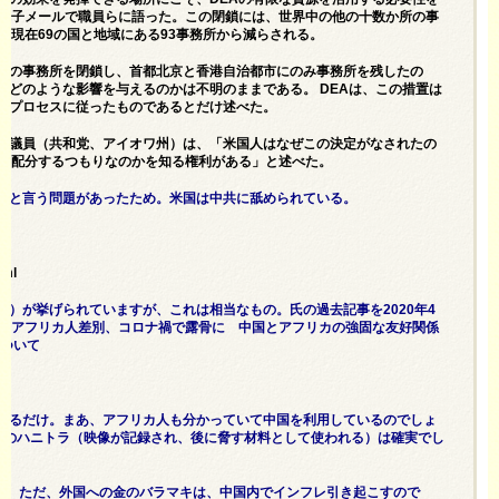
週電子メールで職員らに語った。この閉鎖には、世界中の他の十数か所の事
の現在69の国と地域にある93事務所から減らされる。
州の事務所を閉鎖し、首都北京と香港自治都市にのみ事務所を残したの
にどのような影響を与えるのかは不明のままである。 DEAは、この措置は
のプロセスに従ったものであるとだけ述べた。
院議員（共和党、アイオワ州）は、「米国人はなぜこの決定がなされたの
に再配分するつもりなのかを知る権利がある」と述べた。
限と言う問題があったため。米国は中共に舐められている。
tml
）が挙げられていますが、これは相当なもの。氏の過去記事を2020年4
ごいアフリカ人差別、コロナ禍で露骨に 中国とアフリカの強固な友好関係
について
するだけ。まあ、アフリカ人も分かっていて中国を利用しているのでしょ
台でのハニトラ（映像が記録され、後に脅す材料として使われる）は確実でし
い。ただ、外国への金のバラマキは、中国内でインフレ引き起こすので