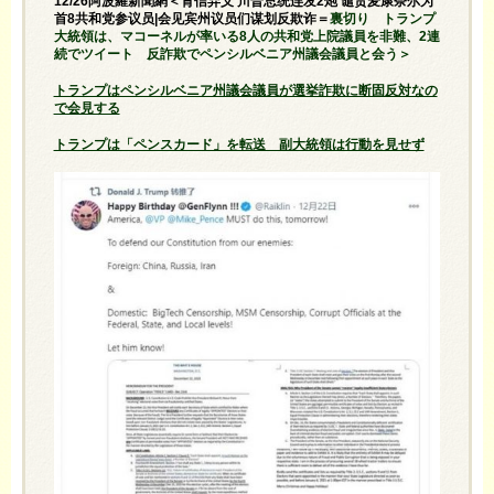
12/26阿波羅新聞網＜背信弃义 川普总统连发2炮 谴责麦康奈尔为
首8共和党参议员|会见宾州议员们谋划反欺诈＝
裏切り トランプ
大統領は、マコーネルが率いる8人の共和党上院議員を非難、2連
続でツイート 反詐欺でペンシルベニア州議会議員と会う＞
トランプはペンシルベニア州議会議員が選挙詐欺に断固反対なの
で会見する
トランプは「ペンスカード」を転送 副大統領は行動を見せず