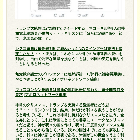
トランプ大統領は2つ続けてツイートする：マコーネル等8人の共
和党上院議員が裏切り
・・・ネチズンは「彼らはSwampの一部
で、米国民の敵」と。
レスコ議員は最高裁判所に尋ねた：4つのスイング州は憲法を遵
守したか？
・・・彼女は、これら4つの州での法律違反の疑いを
列挙し、自由で公正な選挙を損なうことは、米国の安定を損なう
ことになると述べた。
無党派弁護士のプロジェクトは連邦訴訟 1月6日の議会開票前に
やるべきことが1つある[アポロネットワーク編集]
ウィスコンシン州議員は最新の連邦訴訟に加わり、議会開票前を
要求 [アポロネットワーク編集]
非常のクリスマス、トランプを支持する愛国者はどう思
う？
・・・リンウッドは、結局、神だけが我々を救うことができ
ると考えている。「これは非常に特別なクリスマスだと思う。全
世界にとって、これは米国にとっても非常にユニークなクリスマ
スだと思う。神が我々の国を作り、我々に二度目のチャンスを与
えることを心から信じている。我々の国はすでにとても腐敗して
いる。我々は神の許しが必要である。米国がこの機会をうまく利
用し、その過ちを正し、すべての腐敗を排除し、放棄できること