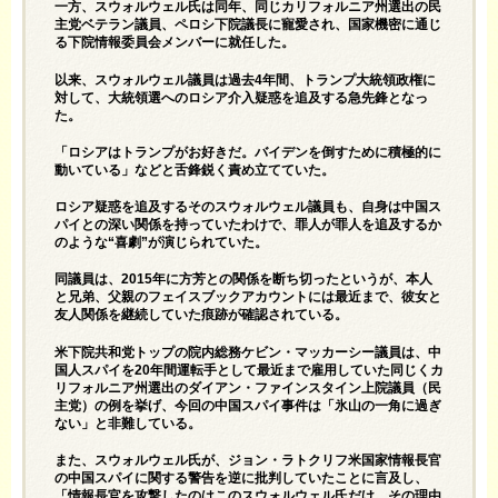
一方、スウォルウェル氏は同年、同じカリフォルニア州選出の民
主党ベテラン議員、ペロシ下院議長に寵愛され、国家機密に通じ
る下院情報委員会メンバーに就任した。
以来、スウォルウェル議員は過去4年間、トランプ大統領政権に
対して、大統領選へのロシア介入疑惑を追及する急先鋒となっ
た。
「ロシアはトランプがお好きだ。バイデンを倒すために積極的に
動いている」などと舌鋒鋭く責め立てていた。
ロシア疑惑を追及するそのスウォルウェル議員も、自身は中国ス
パイとの深い関係を持っていたわけで、罪人が罪人を追及するか
のような“喜劇”が演じられていた。
同議員は、2015年に方芳との関係を断ち切ったというが、本人
と兄弟、父親のフェイスブックアカウントには最近まで、彼女と
友人関係を継続していた痕跡が確認されている。
米下院共和党トップの院内総務ケビン・マッカーシー議員は、中
国人スパイを20年間運転手として最近まで雇用していた同じくカ
リフォルニア州選出のダイアン・ファインスタイン上院議員（民
主党）の例を挙げ、今回の中国スパイ事件は「氷山の一角に過ぎ
ない」と非難している。
また、スウォルウェル氏が、ジョン・ラトクリフ米国家情報長官
の中国スパイに関する警告を逆に批判していたことに言及し、
「情報長官を攻撃したのはこのスウォルウェル氏だけ。その理由