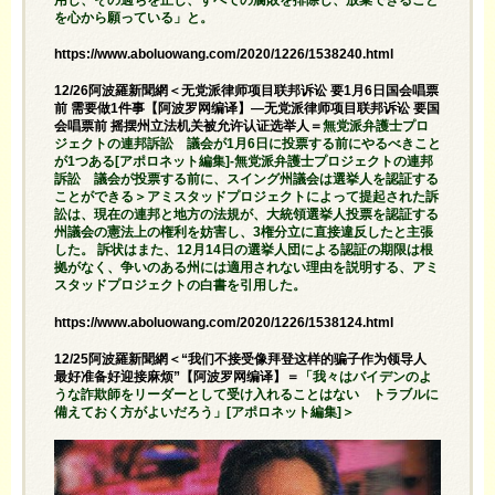
を心から願っている」と。
https://www.aboluowang.com/2020/1226/1538240.html
12/26阿波羅新聞網＜无党派律师项目联邦诉讼 要1月6日国会唱票
前 需要做1件事【阿波罗网编译】—无党派律师项目联邦诉讼 要国
会唱票前 摇摆州立法机关被允许认证选举人＝
無党派弁護士プロ
ジェクトの連邦訴訟 議会が1月6日に投票する前にやるべきこと
が1つある[アポロネット編集]-無党派弁護士プロジェクトの連邦
訴訟 議会が投票する前に、スイング州議会は選挙人を認証する
ことができる＞アミスタッドプロジェクトによって提起された訴
訟は、現在の連邦と地方の法規が、大統領選挙人投票を認証する
州議会の憲法上の権利を妨害し、3権分立に直接違反したと主張
した。 訴状はまた、12月14日の選挙人団による認証の期限は根
拠がなく、争いのある州には適用されない理由を説明する、アミ
スタッドプロジェクトの白書を引用した。
https://www.aboluowang.com/2020/1226/1538124.html
12/25阿波羅新聞網＜“我们不接受像拜登这样的骗子作为领导人
最好准备好迎接麻烦”【阿波罗网编译】＝
「我々はバイデンのよ
うな詐欺師をリーダーとして受け入れることはない トラブルに
備えておく方がよいだろう」[アポロネット編集]＞