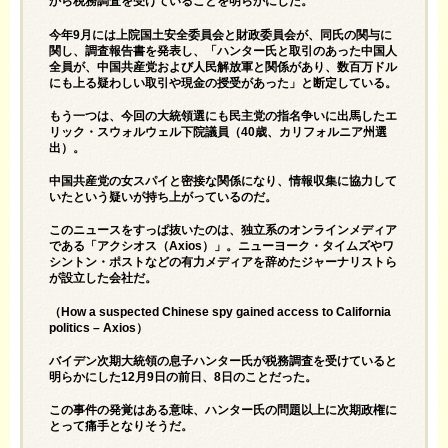
から税務調査を受けていることを明らかにした。
今年9月には上院国土安全委員会と財政委員会が、同氏の関与に
関し、調査報告書を発表し、「ハンター氏と取引のあった中国人
全員が、中国共産党および人民解放軍と関係があり、数百万ドル
にも上る疑わしい取引や現金の授受があった」と断定している。
もう一つは、今回の大統領選にも民主党の指名争いに出馬したエ
リック・スウォルウェル下院議員（40歳、カリフォルニア州選
出）。
中国共産党の女スパイと密接な関係になり、情報収集に協力して
いたという疑いが持ち上がっているのだ。
このニュースをすっぱ抜いたのは、独立系のオンラインメディア
である「アクシオス（Axios）」。ニューヨーク・タイムズやワ
シントン・ポストなどの有力メディアを辞めたジャーナリストら
が設立した会社だ。
（
How a suspected Chinese spy gained access to California
politics – Axios
）
バイデン次期大統領の息子ハンター氏が税務調査を受けていると
明らかにした12月9日の前日、8日のことだった。
この事件の発覚はある意味、ハンター氏の問題以上に次期政権に
とって痛手となりそうだ。