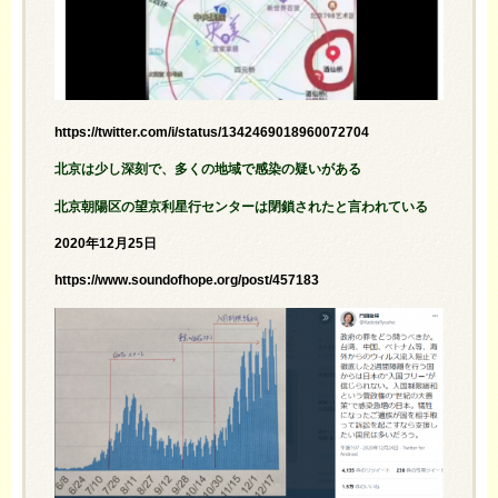
https://twitter.com/i/status/1342469018960072704
北京は少し深刻で、多くの地域で感染の疑いがある
北京朝陽区の望京利星行センターは閉鎖されたと言われている
2020年12月25日
https://www.soundofhope.org/post/457183