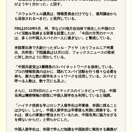
がようやく分かった」と話す。
「スウォルウェル議員は、情報委員会だけでなく、連邦議会から
も追放されるべきだ」と批判している。
FBIは2019年5月、州、市などの地方自治体で発生した中国のス
パイ活動を取締まる部署を設置したが、「今回の方芳のケース
は、多くの中国人スパイの一人に過ぎない」と警戒している。
米陸軍出身で大尉だったダレル・アイサ（カリフォルニア州選
出、共和党）下院議員は12月11日、フォックスニュースの取材
に対し次のように明かしている。
「中国共産党は3層構造のスパイネットワークを保持している。
プロの情報部員のほかに、隠れてスパイ活動を行う様々な企業を
持ち、膨大な数の留学生ネットワークを活用している。スパイと
呼べる人数は、数十万にも及ぶ」
さらに、12月8日のニュースマックスのインタビューでは、中国
当局は機密情報の窃取に中国人留学生を利用していると強調。
「ハイテク技術を学ぶロシア人留学生は卒業後、米国に残ること
は少ない。しかし、中国人留学生は卒業後も米国に残留する。そ
れは、彼らの家族が脅迫されているため、中国当局に協力せざる
を得ないからだ」と明らかにした。
中国人留学生は、米国で学んだ知識を中国政府に報告する義務が