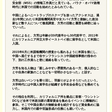
安全部（MSS）の情報工作員だと見ている。バラク・オバマ政権
時代に米国での活動を始めたとみられている。
中国によるハニートラップのスクープを放ったアクシオスは、過
去1年間にわたり米諜報機関高官や女スパイ方芳と接触した政治
家など数十人について徹底調査、方芳の活動と履歴を綿密に辿っ
ていった。
それによると、方芳は年齢が20代後半から30代前半で、2011年
にカリフォルニア州立大学イーストベイ校に留学生として米国に
入国。
2015年6月に米諜報機関の捜査から逃れるように米国を後にし、
中国へ逃亡するまで在サンフランシスコ中国総領事館の指令の
下、別の工作員らと密に連絡を取っていた。
方芳を知る人物は「親しみやすい雰囲気のある一方、個人的なこ
とや自身の家族のことなどを一切明かさなかった」と話す。
方芳は白いベンツを乗り回し、羽振りがよさそうだったという。
大学時代には中国人留学生が組織する学友会会長などを務めても
いた。
その地位を利用し、カリフォルニア州を拠点に首都・ワシントン
DCなど全米で米政治家の選挙資金を集めるイベントに積極的に
参加。そこで中国企業の大物献金者を紹介するなど資金集めに協
力し、米国内での親中世論形成の任務にも就いていた。