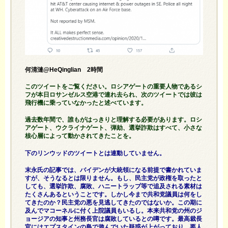
何清漣@HeQinglian 2時間
このツイートをご覧ください。ロシアゲートの重要人物であるシ
フが本日ロサンゼルス空港で連れ去られ、次のツイートでは彼は
飛行機に乗っていなかったと述べています。
過去数年間で、誰もがはっきりと理解する必要があります。ロシ
アゲート、ウクライナゲート、弾劾、選挙詐欺はすべて、小さな
核心層によって動かされてきたことを。
下のリンウッドのツイートとは連動していません。
末永氏の記事では、バイデンが大統領になる前提で書かれていま
すが、そうなるとは限りません。もし、民主党が政権を取ったと
しても、選挙詐欺、腐敗、ハニートラップ等で追及される素材は
たくさんあるということです。しかし今まで共和党議員は何をし
てきたのか？民主党の悪を見逃してきたのではないか。この期に
及んでマコーネルに付く上院議員もいるし。本来共和党の州のジ
ョージアの知事と州務長官は腐敗しているとの噂です。最高裁長
官にはエプスタインの島で遊んでいた疑惑が上がっており、要人