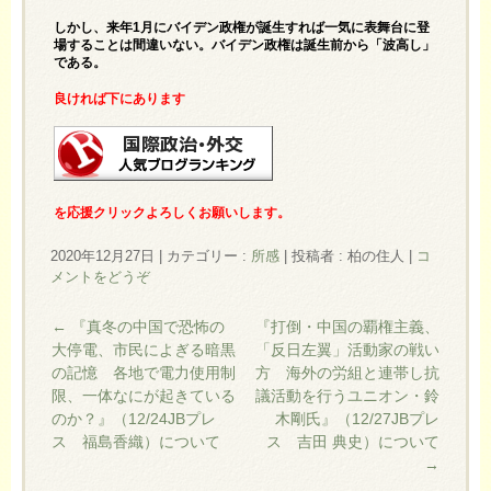
しかし、来年1月にバイデン政権が誕生すれば一気に表舞台に登
場することは間違いない。バイデン政権は誕生前から「波高し」
である。
良ければ下にあります
を応援クリックよろしくお願いします。
2020年12月27日
|
カテゴリー :
所感
|
投稿者 : 柏の住人
|
コ
メントをどうぞ
←
『真冬の中国で恐怖の
『打倒・中国の覇権主義、
大停電、市民によぎる暗黒
「反日左翼」活動家の戦い
の記憶 各地で電力使用制
方 海外の労組と連帯し抗
限、一体なにが起きている
議活動を行うユニオン・鈴
のか？』（12/24JBプレ
木剛氏』（12/27JBプレ
ス 福島香織）について
ス 吉田 典史）について
→