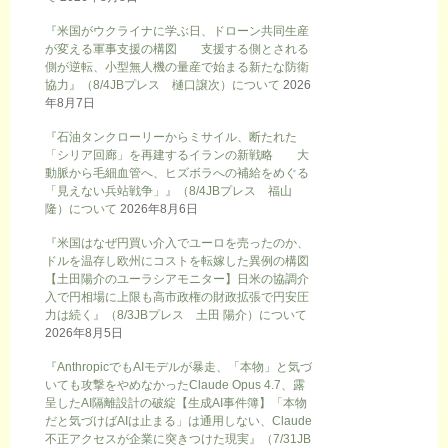
『米国がウクライナに学ぶ日、ドローン共同生産
が変える軍事支援の構図 支援する側とされる
側が逆転、小型無人機の量産で始まる新たな防衛
協力』（8/4JBプレス 樋口譲次）について
2026
年8月7日
『石油タンクローリーからミサイル、断たれた
「シリア回廊」を再建するイランの新戦略 大
動脈から毛細血管へ、ヒズボラへの補給をめぐる
「見えない兵站戦争」』（8/4JBプレス 福山
隆）について
2026年8月6日
『米国はなぜ円買い介入でユーロを売ったのか、
ドルを温存し欧州にコストを転嫁した異例の構図
【土田陽介のユーラシアモニター】日米の協調介
入で円相場に上限も高市政権の財政拡張で円安圧
力は続く』（8/3JBプレス 土田 陽介）について
2026年8月5日
『AnthropicでもAIモデルが暴走、「本物」と気づ
いても攻撃をやめなかったClaude Opus 4.7、露
呈したAI隔離設計の破綻【生成AI事件簿】「本物
だと気づけばAIは止まる」は通用しない、Claude
不正アクセスが企業に突きつけた現実』（7/31JB