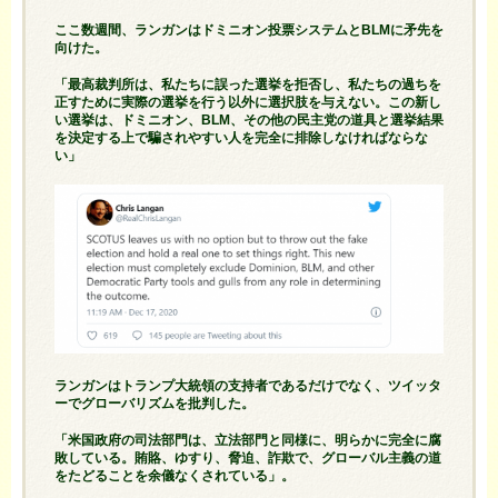
ここ数週間、ランガンはドミニオン投票システムとBLMに矛先を
向けた。
「最高裁判所は、私たちに誤った選挙を拒否し、私たちの過ちを
正すために実際の選挙を行う以外に選択肢を与えない。この新し
い選挙は、ドミニオン、BLM、その他の民主党の道具と選挙結果
を決定する上で騙されやすい人を完全に排除しなければならな
い」
ランガンはトランプ大統領の支持者であるだけでなく、ツイッタ
ーでグローバリズムを批判した。
「米国政府の司法部門は、立法部門と同様に、明らかに完全に腐
敗している。賄賂、ゆすり、脅迫、詐欺で、グローバル主義の道
をたどることを余儀なくされている」。