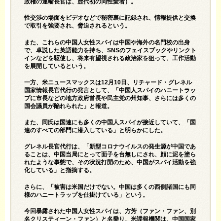
政権の運輸長官は、歴代初の同性愛者）。
性交渉の場面をビデオなどで秘密裏に記録され、情報提供と交換
で取引を強要され、脅迫されるという。
また、これらの中国人女性スパイは中国や海外の名門校の出身
で、卓説した英語能力を持ち、SNSのフェイスブックやリンクト
インなどを駆使し、将来有望視される政治家を狙って、工作活動
を展開しているという。
一方、米ニュースマックスは12月10日、リチャード・グレネル
国家情報長官代行の発言として、「中国人スパイのハニートラッ
プに市長などの地方政府首長や民主党の州知事、さらには多くの
国会議員が陥れられた」と報道。
また、同氏は国連にも多くの中国人スパイが接近していて、「国
連のすべての部門に潜入している」と明らかにした。
グレネル長官代行は、「新型コロナウイルスの発生源が中国であ
ることは、中国当局にとって面子を台無しにされ、顔に泥を塗ら
れたような事態で、その状況打開のため、中国がスパイ活動を強
化している」と指摘する。
さらに、「被害は米国だけでない。中国は多くの西側諸国にも同
様のハニートラップを仕掛けている」という。
今回暴露された中国人女性スパイは、方芳（ファン・ファン、別
名クリスティーン・ファン）と名乗り、米諜報機関は、中国国家