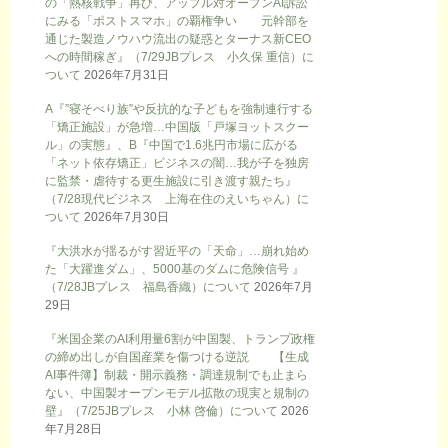
の「熱核戦争」再び、アップル対オープンAI訴訟
にみる「ポストスマホ」の覇権争い 元幹部を
通じた製造ノウハウ流出の疑惑とターナス新CEO
への時間稼ぎ』（7/29JBプレス 小久保 重信）に
ついて
2026年7月31日
A『”寝そべり族”や反抗的な子どもを強制連行する
「矯正施設」が急増…中国版「戸塚ヨットスクー
ル」の実態』、B『中国で1.6兆円市場に広がる
「ネット依存矯正」ビジネスの闇…我が子を独房
に監禁・虐待する更生施設に引き渡す親たち』
（7/28現代ビジネス 上海在住のえいちゃん）に
ついて
2026年7月30日
『大洪水が揺るがす習近平の「天命」…崩れ始め
た「大躍進ダム」、5000基のダムに危険信号 』
（7/28JBプレス 福島香織）について
2026年7月
29日
『米国企業のAI利用量6割が中国製、トランプ政権
の締め出しが自国産業を傷つける逆説 【生成
AI事件簿】制裁・開示義務・調達規制でも止まら
ない、中国製オープンモデル拡散の現実と規制の
壁』（7/25JBプレス 小林 啓倫）について
2026
年7月28日