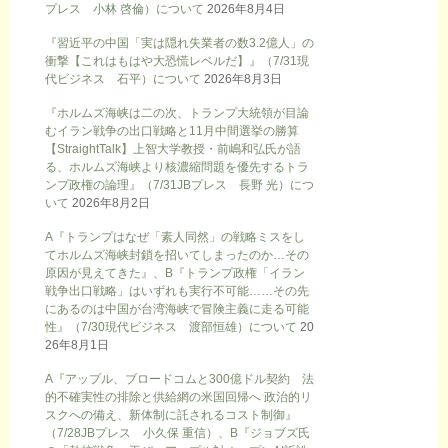
プレス 小林 啓倫）について
2026年8月4日
『習近平の中国「実は隠れ失業者の数3.2億人」の
衝撃【これはもはや大恐慌レベルだ】』（7/31現
代ビジネス 石平）について
2026年8月3日
『ホルムズ海峡は二の次、トランプ大統領が目論
むイラン戦争の出口戦略と11月中間選挙の勝算
【StraightTalk】上智大学教授・前嶋和弘氏が語
る、ホルムズ海峡より核濃縮問題を優先するトラ
ンプ政権の論理』（7/31JBプレス 長野 光）につ
いて
2026年8月2日
A『トランプはなぜ「素人同然」の戦略ミスをし
てホルムズ海峡封鎖を招いてしまったのか…その
原因が見えてきた』、B『トランプ政権「イラン
戦争出口戦略」はいずれも実行不可能……その先
にあるのは中国が台湾海峡で冒険主義に走る可能
性』（7/30現代ビジネス 渡部恒雄）について
20
26年8月1日
A『アップル、ブロードコムと300億ドル契約 法
的不確実性の排除と供給網の米国回帰へ 政治的リ
スクへの備え、新体制に託されるコスト制御』
（7/28JBプレス 小久保 重信）、B『ジョブズ氏