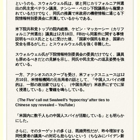
というのも、スウォルウェル氏は、彼と同じカリフォルニア州選
出の民主党ベテラン議員、ナンシー・ペロシ下院議長から寵愛さ
れているだけでなく、同氏の推薦で米政府の機密情報に通じる下
院情報特別委員会に所属しているからである。
米下院共和党トップの院内総務、ケビン・マッカーシー（カリフ
ォルニア州選出）議員は12月18日、FBIから同案件に関する事情
説明をぺロス氏とともに受けた後、「国家や国民を欺き、国家の
安全を揺るがした」とスウォルウェル氏を強く非難した。
スウォルウェル氏が下院情報特別委員会の委員だけでなく、議員
も辞めるべきだとの見解を示し、同氏や民主党への追及姿勢を強
めている。
一方、アクシオスのスクープを受け、米フォックスニュースは12
月10日、米情報機関の元当局者の話として、「中国人スパイの標
的は、一部の政治家ではなく、（中国当局が）米政界にすでに深
く浸透している」と警鐘を鳴らしている。
（
The Five’ call out Swalwell’s ‘hypocrisy’ after ties to
Chinese spy revealed – YouTube
）
「米国内に数千人もの中国人スパイが活動している」とも明らか
にした。
さらに、そのターゲットの多くは、既婚男性だが、昨今増加する
同性愛者の議員への対応も怠らないという（ちなみにバイデン新