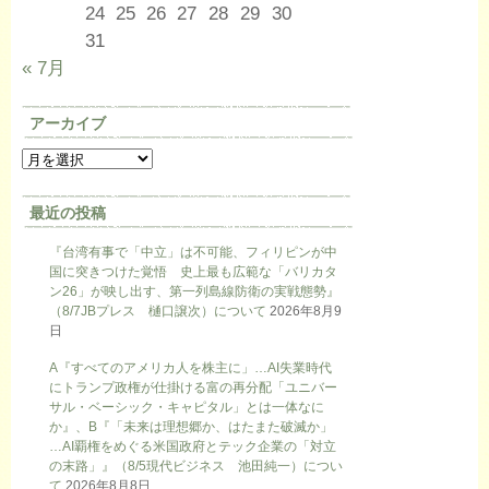
24
25
26
27
28
29
30
31
« 7月
アーカイブ
最近の投稿
『台湾有事で「中立」は不可能、フィリピンが中
国に突きつけた覚悟 史上最も広範な「バリカタ
ン26」が映し出す、第一列島線防衛の実戦態勢』
（8/7JBプレス 樋口譲次）について
2026年8月9
日
A『すべてのアメリカ人を株主に」…AI失業時代
にトランプ政権が仕掛ける富の再分配「ユニバー
サル・ベーシック・キャピタル」とは一体なに
か』、B『「未来は理想郷か、はたまた破滅か」
…AI覇権をめぐる米国政府とテック企業の「対立
の末路」』（8/5現代ビジネス 池田純一）につい
て
2026年8月8日