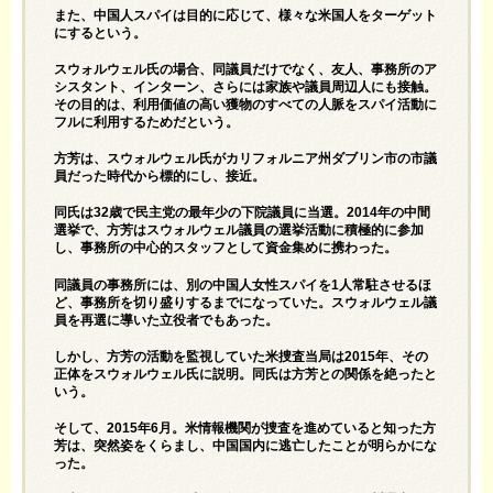
また、中国人スパイは目的に応じて、様々な米国人をターゲット
にするという。
スウォルウェル氏の場合、同議員だけでなく、友人、事務所のア
シスタント、インターン、さらには家族や議員周辺人にも接触。
その目的は、利用価値の高い獲物のすべての人脈をスパイ活動に
フルに利用するためだという。
方芳は、スウォルウェル氏がカリフォルニア州ダブリン市の市議
員だった時代から標的にし、接近。
同氏は32歳で民主党の最年少の下院議員に当選。2014年の中間
選挙で、方芳はスウォルウェル議員の選挙活動に積極的に参加
し、事務所の中心的スタッフとして資金集めに携わった。
同議員の事務所には、別の中国人女性スパイを1人常駐させるほ
ど、事務所を切り盛りするまでになっていた。スウォルウェル議
員を再選に導いた立役者でもあった。
しかし、方芳の活動を監視していた米捜査当局は2015年、その
正体をスウォルウェル氏に説明。同氏は方芳との関係を絶ったと
いう。
そして、2015年6月。米情報機関が捜査を進めていると知った方
芳は、突然姿をくらまし、中国国内に逃亡したことが明らかにな
った。