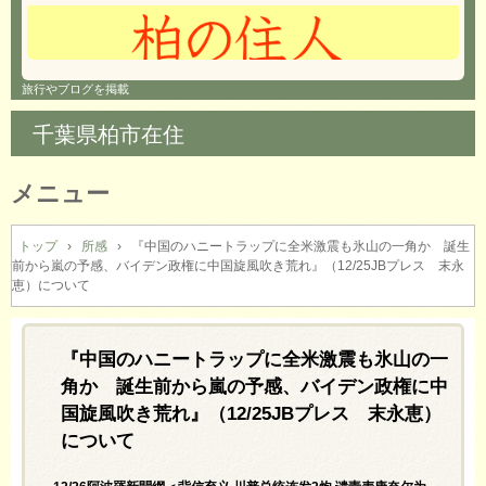
旅行やブログを掲載
千葉県柏市在住
メニュー
コ
ン
トップ
›
所感
›
『中国のハニートラップに全米激震も氷山の一角か 誕生
前から嵐の予感、バイデン政権に中国旋風吹き荒れ』（12/25JBプレス 末永
テ
恵）について
ン
ツ
へ
『中国のハニートラップに全米激震も氷山の一
ス
キ
角か 誕生前から嵐の予感、バイデン政権に中
ッ
国旋風吹き荒れ』（12/25JBプレス 末永恵）
プ
について