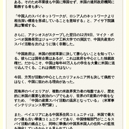
ある。そのため卒業後も中国に帰国せず、米国の連邦政府機関に
勤務する者も多い。
「中国人のスパイネットワークが、ロシア人のネットワークより
相当深い構造を形成していることを意味する」と、アイサ下院議
員は警戒する。
さらに、アクシオスがスクープした翌日の12月9日、マイク・ポ
ンペオ国務長官はジョージア工科大学での演説で、中国共産党の
スパイ活動を次のように強く非難した。
「中国政府は、米国の技術革新に決して勝らないことを知ってい
る。彼らには国有企業はあるが、これは政府を中心とした独裁政
権だ。だからこそ、中国は毎年40万人もの学生を大量に米国に送
り込んでくる。これは偶然ではない」
今回、方芳が活動の中心としたカリフォルニア州も決して偶然で
はなく、中国に狙われる理由があった。
西海岸のベイエリアが、複数の米政界実力者の地盤であり、歴史
的に米国の重要な政治のハブでもあり、世界のIT産業の中核をな
すため、「中国の産業スパイ活動の温床となっている」（米軍事
インテリジェンス専門家）。
また、ベイエリアにある中国系住民コミュニティは、米国で最大
かつ最も古い華僑コミュニティであり、中国情報部門がここをス
パイ活動の拠点とし、同時に華僑の中国系米国人の住民への監視
を強化しているからとも見られている。