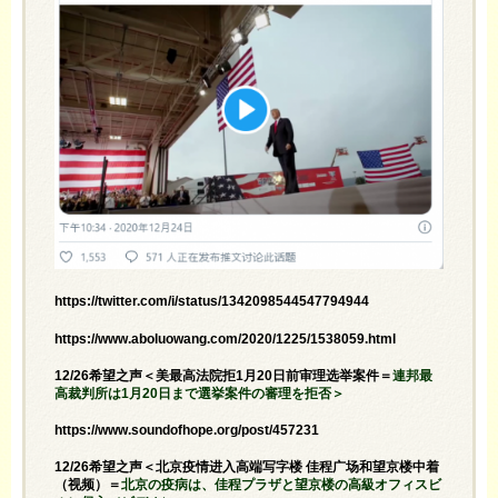
https://twitter.com/i/status/1342098544547794944
https://www.aboluowang.com/2020/1225/1538059.html
12/26希望之声＜美最高法院拒1月20日前审理选举案件＝
連邦最
高裁判所は1月20日まで選挙案件の審理を拒否＞
https://www.soundofhope.org/post/457231
12/26希望之声＜北京疫情进入高端写字楼 佳程广场和望京楼中着
（视频）＝
北京の疫病は、佳程プラザと望京楼の高級オフィスビ