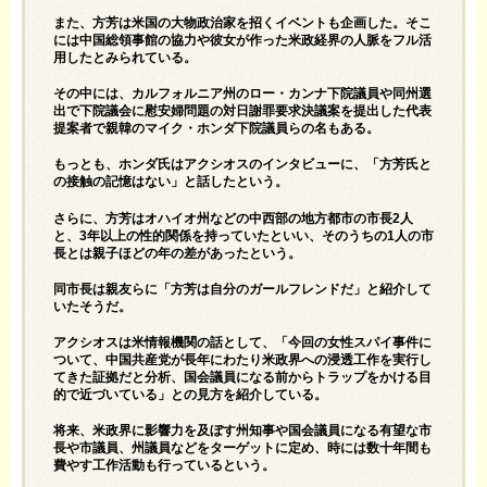
また、方芳は米国の大物政治家を招くイベントも企画した。そこ
には中国総領事館の協力や彼女が作った米政経界の人脈をフル活
用したとみられている。
その中には、カルフォルニア州のロー・カンナ下院議員や同州選
出で下院議会に慰安婦問題の対日謝罪要求決議案を提出した代表
提案者で親韓のマイク・ホンダ下院議員らの名もある。
もっとも、ホンダ氏はアクシオスのインタビューに、「方芳氏と
の接触の記憶はない」と話したという。
さらに、方芳はオハイオ州などの中西部の地方都市の市長2人
と、3年以上の性的関係を持っていたといい、そのうちの1人の市
長とは親子ほどの年の差があったという。
同市長は親友らに「方芳は自分のガールフレンドだ」と紹介して
いたそうだ。
アクシオスは米情報機関の話として、「今回の女性スパイ事件に
ついて、中国共産党が長年にわたり米政界への浸透工作を実行し
てきた証拠だと分析、国会議員になる前からトラップをかける目
的で近づいている」との見方を紹介している。
将来、米政界に影響力を及ぼす州知事や国会議員になる有望な市
長や市議員、州議員などをターゲットに定め、時には数十年間も
費やす工作活動も行っているという。