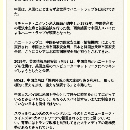
中国は、米国にとどまらず全世界でハニートラップを仕掛けてき
た。
リチャード・ニクソン米大統領が訪中した1972年、中国共産党
の毛沢東主席と首脳会談を行った後、西側諸国で中国人スパイに
よるハニートラップが顕著となった。
ハニートラップは、中国各省の国家安全部（情報機関）によって
実行され、米国は上海市国家安全局、日本と韓国は天津市国家安
全局、さらにロシアは北京市国家安全局が担うとされてきた。
2019年、英国情報局保安部（MI5）は、中国当局がハニートラッ
プを仕掛け、英国企業のコンピューターネットワークにハッキン
グしようとしたと公表。
MI5は、中国当局は「性的関係と他の違法行為を利用し、狙った
標的に圧力を加え、協力を強要する」と非難した。
中国人スパイ網は米国を中心として静かに時間をかけて広がって
いるとみるべきだろう。もちろんスパイ法すらいまだに制定され
ていない日本も例外ではない。
スウォルウェル氏のスキャンダルは、今のところニューヨーク・
タイムズや3大ネットワークで報道されるまでには至っていな
い。背景にはトランプ政権を批判してきた大手メディアの消極姿
勢があるとみられている。