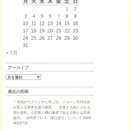
月
火
水
木
金
土
日
1
2
3
4
5
6
7
8
9
10
11
12
13
14
15
16
17
18
19
20
21
22
23
24
25
26
27
28
29
30
31
« 7月
アーカイブ
最近の投稿
『米国がウクライナに学ぶ日、ドローン共同生産
が変える軍事支援の構図 支援する側とされる
側が逆転、小型無人機の量産で始まる新たな防衛
協力』（8/4JBプレス 樋口譲次）について
2026
年8月7日