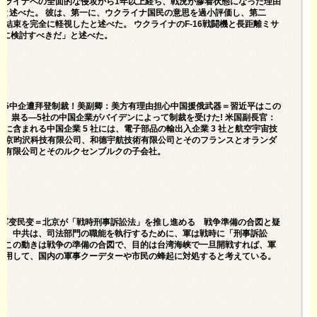
クライナへの全面的な侵攻から1年以上経ち、戦況が膠着状態になった理由
」と述べた。 彼は、第一に、ウクライナ国民の意思を過小評価し、第二
結束を完全に軽視したと述べた。 ウクライナのF-16戦闘機と長距離ミサ
剣に検討すべきだ」と述べた。
殃—5中企遭拜登制裁！美副卿：美方有理由担心中国援俄武器＝習近平はこの
、祟る—5社の中国企業がバイデンによって制裁を​​受けた! 米国副長官：
含まれる中国企業 5 社には、電子部品の輸出入企業 3 社と航空宇宙技
、北京昀沢科技有限公司、和德宇航技術有限公司とそのフランスとオランダ
院有限公司とそのルクセンブルクの子会社。
 内防军变民变＝北京が「戦時刑事訴訟法」を推し進める 戦争準備の合図と疑
前、中共は、司法部門の職能を執行するために、軍は戦時に「刑事訴訟
のこの動きは戦争の準備の合図で、目的は台湾海峡で一旦開戦すれば、軍
使用して、国内の軍事クーデターや市民の蜂起に対処すると考えている。