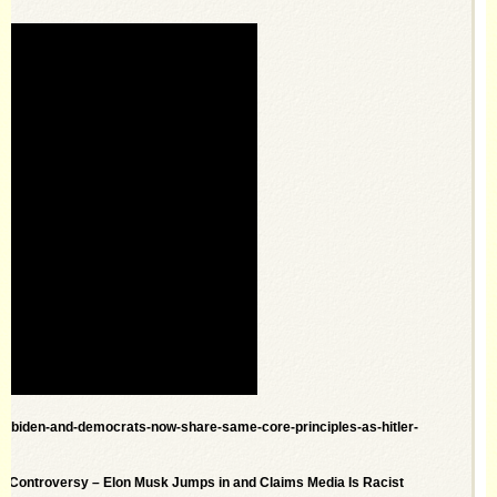
rd-biden-and-democrats-now-share-same-core-principles-as-hitler-
 Controversy – Elon Musk Jumps in and Claims Media Is Racist