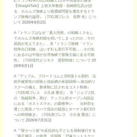
むイラン戦争の出口戦略と11月中間選挙の勝算
【StraightTalk】上智大学教授・前嶋和弘氏が語
る、ホルムズ海峡より核濃縮問題を優先するトラ
ンプ政権の論理』（7/31JBプレス 長野 光）につ
いて
2026年8月2日
A『トランプはなぜ「素人同然」の戦略ミスをし
てホルムズ海峡封鎖を招いてしまったのか…その
原因が見えてきた』、B『トランプ政権「イラン
戦争出口戦略」はいずれも実行不可能……その先
にあるのは中国が台湾海峡で冒険主義に走る可能
性』（7/30現代ビジネス 渡部恒雄）について
20
26年8月1日
A『アップル、ブロードコムと300億ドル契約 法
的不確実性の排除と供給網の米国回帰へ 政治的リ
スクへの備え、新体制に託されるコスト制御』
（7/28JBプレス 小久保 重信）、B『ジョブズ氏
の「熱核戦争」再び、アップル対オープンAI訴訟
にみる「ポストスマホ」の覇権争い 元幹部を
通じた製造ノウハウ流出の疑惑とターナス新CEO
への時間稼ぎ』（7/29JBプレス 小久保 重信）に
ついて
2026年7月31日
A『”寝そべり族”や反抗的な子どもを強制連行する
「矯正施設」が急増…中国版「戸塚ヨットスクー