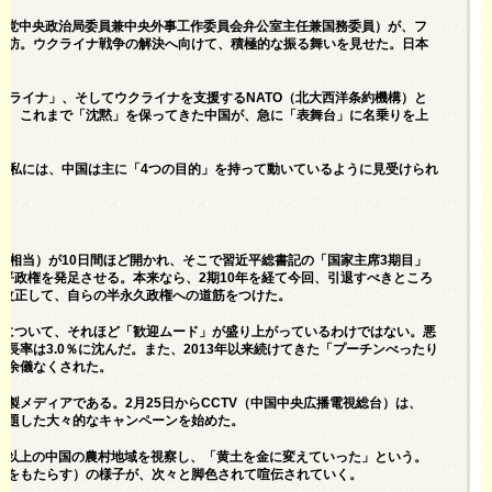
氏（党中央政治局委員兼中央外事工作委員会弁公室主任兼国務委員）が、フ
歴訪。ウクライナ戦争の解決へ向けて、積極的な振る舞いを見せた。日本
クライナ」、そしてウクライナを支援するNATO（北大西洋条約機構）と
て、これまで「沈黙」を保ってきた中国が、急に「表舞台」に名乗りを上
た私には、中国は主に「4つの目的」を持って動いているように見受けられ
に相当）が10日間ほど開かれ、そこで習近平総書記の「国家主席3期目」
平政権を発足させる。本来なら、2期10年を経て今回、引退すべきところ
を改正して、自らの半永久政権への道筋をつけた。
権について、それほど「歓迎ムード」が盛り上がっているわけではない。悪
長率は3.0％に沈んだ。また、2013年以来続けてきた「プーチンべったり
を余儀なくされた。
製メディアである。2月25日からCCTV（中国中央広播電視総台）は、
と題した大々的なキャンペーンを始めた。
カ所以上の中国の農村地域を視察し、「黄土を金に変えていった」という。
福をもたらす）の様子が、次々と脚色されて喧伝されていく。