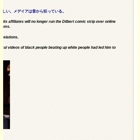
かしい。メデイアは昔から狂っている。
its affiliates
will no longer run
the Dilbert comic strip over online
Adams.
 relations.
viral videos of black people beating up white people had led him to
y.