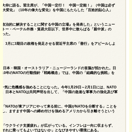
、大仰に語る。習主席が、「中国一定行！ 中国一定能！」（中国は必ず
偉大変化」（10年の偉大な変化）を中国にもたらした「百姓的貼心人」
を政治的に解決することに関する中国の立場』を発表した」というニュー
ルトー・ペーテル外務・貿易大臣以下、世界中に散らばる「親中派」の
いった。
り、3月に3期目の政権を発足させる習近平主席の「善行」をアピールしよ
て、日本・韓国・オーストラリア・ニュージーランドの首脳が招かれた。日
10年のNATOの行動指針「戦略概念」では、中国の「組織的な挑戦」を
一気に危機感を強めることになった。今年1月29日～2月1日には、NATO
。日本とNATOは共同声明を出して、「中国の急速な軍事力の強化及び軍
「NATOが東アジアにやって来る前に、中国がNATOを分断する」ことを
近し、ますます中国への締め付けを強めるアメリカから引き離そうという
に「ウクライナ支援疲れ」が広がっている。インフレは一向に収まらず、
、それに乗ってもよいではないか」となびきやすい環境にある。