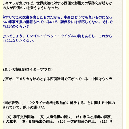
もしキエフが負ければ、世界政治に対する西側の影響力の弱体化が明らか
多くの人が西側の力を疑うようになった。
胡麻すりでこの文書を出したものだから、中身はどうでも良いものになっ
アへの軍事支援の情報も出ているので、調停役には相応しくない。それで
厚さはどのくらい？
わないでしょう。モンゴル・チベット・ウイグルの例もあるし、これから
体」にはなりたくない。
写真：代表撮影/ロイター/アフロ）
んな声が、アメリカを始めとする西側諸国で広がっている。中国はウクラ
、中国が唐突に、「ウクライナ危機を政治的に解決することに関する中国の
示されていて、以下の通りだ。
戦、（4）和平交渉開始、（5）人道危機の解決、（6）市民と捕虜の保護、
ど）の減少、（9）食糧輸出の保障、（10）一方的制裁の停止、（11）サ