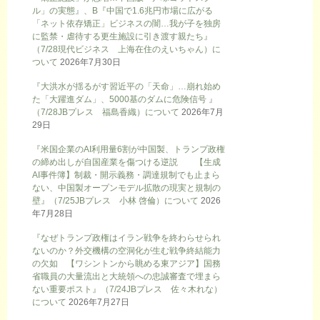
ル」の実態』、B『中国で1.6兆円市場に広がる
「ネット依存矯正」ビジネスの闇…我が子を独房
に監禁・虐待する更生施設に引き渡す親たち』
（7/28現代ビジネス 上海在住のえいちゃん）に
ついて
2026年7月30日
『大洪水が揺るがす習近平の「天命」…崩れ始め
た「大躍進ダム」、5000基のダムに危険信号 』
（7/28JBプレス 福島香織）について
2026年7月
29日
『米国企業のAI利用量6割が中国製、トランプ政権
の締め出しが自国産業を傷つける逆説 【生成
AI事件簿】制裁・開示義務・調達規制でも止まら
ない、中国製オープンモデル拡散の現実と規制の
壁』（7/25JBプレス 小林 啓倫）について
2026
年7月28日
『なぜトランプ政権はイラン戦争を終わらせられ
ないのか？外交機構の空洞化が生む戦争終結能力
の欠如 【ワシントンから眺める東アジア】国務
省職員の大量流出と大統領への忠誠審査で埋まら
ない重要ポスト』（7/24JBプレス 佐々木れな）
について
2026年7月27日