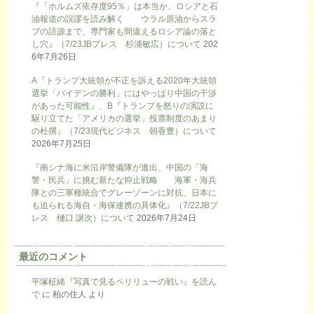
『「ホルムズ依存度95％」は本当か、ロシアと石
油報道の誤謬を読み解く ウラル原油からスラ
ブの語源まで、専門家も間違えるロシア論の落と
し穴』（7/23JBプレス 杉浦敏広）について
202
6年7月26日
A『トランプ大統領が不正を訴える2020年大統領
選挙「バイデンの勝利」にはやっぱり中国の干渉
があった可能性』、B『トランプを怒りの演説に
駆り立てた「アメリカの選挙」投票制度のあまり
の杜撰』（7/23現代ビジネス 朝香豊）について
2026年7月25日
『南シナ海に米沿岸警備隊が進出、中国の「海
警・民兵」に挑む新たな抑止戦略 海軍・海兵
隊との三軍種統合でグレーゾーンに対抗、日本に
も迫られる海自・海保連携の具体化』（7/22JBプ
レス 樋口 譲次）について
2026年7月24日
最近のコメント
平塚柾緒『写真で見るペリリューの戦い』を読ん
で
に
柏の住人
より