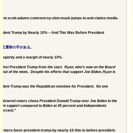
ecent-scott-adams-controversy-elon-musk-jumps-in-and-claims-media-
sident Trump by Nearly 10% – And This Was Before President
不正選挙の手がある。
majority and a margin of nearly 10%.
gainst President Trump from the start. Ryan, who’s now on the Board
 out of the news. Despite his efforts that support Joe Biden, Ryan is
esident Trump was the Republican nominee for President. No one
gistered voters chose President Donald Trump over Joe Biden in the
rcent support compared to Biden at 45 percent and Independents
 percent.”
voters-favor-president-trump-by-nearly-10-this-is-before-president-