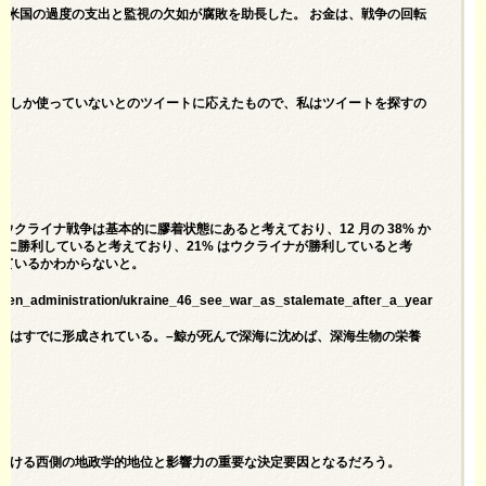
、米国の過度の支出と監視の欠如が腐敗を助長した。 お金は、戦争の回転
米ドルしか使っていないとのツイートに応えたもので、私はツイートを探すの
ウクライナ戦争は基本的に膠着状態にあると考えており、12 月の 38% か
戦争に勝利していると考えており、21% はウクライナが勝利していると考
が勝っているかわからないと。
/biden_administration/ukraine_46_see_war_as_stalemate_after_a_year
世界はすでに形成されている。–鯨が死んで深海に沈めば、深海生物の栄養
における西側の地政学的地位と影響力の重要な決定要因となるだろう。