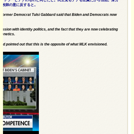
グ牧師の意に反すると。
, former Democrat Tulsi Gabbard said that Biden and Democrats now
sion with identity politics, and the fact that they are now celebrating
 genetics.
d pointed out that this is the opposite of what MLK envisioned.