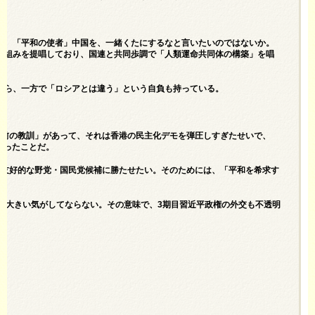
と、「平和の使者」中国を、一緒くたにするなと言いたいのではないか。
枠組みを提唱しており、国連と共同歩調で「人類運命共同体の構築」を唱
がら、一方で「ロシアとは違う」という自負も持っている。
年前の教訓」があって、それは香港の民主化デモを弾圧しすぎたせいで、
まったことだ。
に友好的な野党・国民党候補に勝たせたい。そのためには、「平和を希求す
が大きい気がしてならない。その意味で、3期目習近平政権の外交も不透明