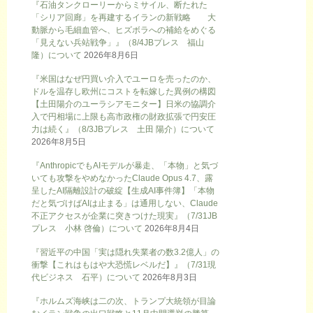
『石油タンクローリーからミサイル、断たれた
「シリア回廊」を再建するイランの新戦略 大
動脈から毛細血管へ、ヒズボラへの補給をめぐる
「見えない兵站戦争」』（8/4JBプレス 福山
隆）について
2026年8月6日
『米国はなぜ円買い介入でユーロを売ったのか、
ドルを温存し欧州にコストを転嫁した異例の構図
【土田陽介のユーラシアモニター】日米の協調介
入で円相場に上限も高市政権の財政拡張で円安圧
力は続く』（8/3JBプレス 土田 陽介）について
2026年8月5日
『AnthropicでもAIモデルが暴走、「本物」と気づ
いても攻撃をやめなかったClaude Opus 4.7、露
呈したAI隔離設計の破綻【生成AI事件簿】「本物
だと気づけばAIは止まる」は通用しない、Claude
不正アクセスが企業に突きつけた現実』（7/31JB
プレス 小林 啓倫）について
2026年8月4日
『習近平の中国「実は隠れ失業者の数3.2億人」の
衝撃【これはもはや大恐慌レベルだ】』（7/31現
代ビジネス 石平）について
2026年8月3日
『ホルムズ海峡は二の次、トランプ大統領が目論