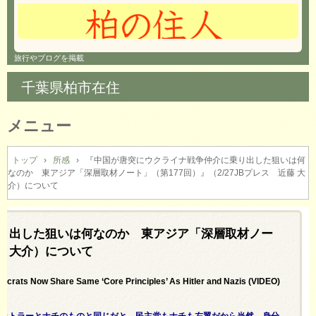
旅行やブログを掲載
千葉県柏市在住
メニュー
コ
ン
トップ
›
所感
›
『中国が唐突にウクライナ戦争仲介に乗り出した狙いは何
なのか 東アジア「深層取材ノート」（第177回）』（2/27JBプレス 近藤 大
テ
介）について
ン
ツ
へ
り出した狙いは何なのか 東アジア「深層取材ノー
ス
キ
近藤 大介）について
ッ
プ
crats Now Share Same ‘Core Principles’ As Hitler and Nazis (VIDEO)
ヒットラーとナチのものと同じだと。民主党もナチも左翼だから当然。身分