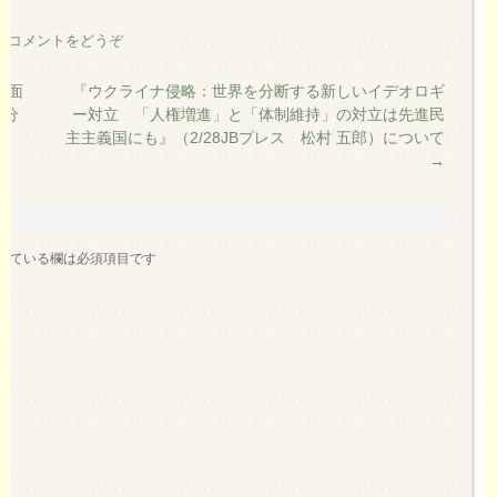
|
コメントをどうぞ
全面
『ウクライナ侵略：世界を分断する新しいイデオロギ
を分
ー対立 「人権増進」と「体制維持」の対立は先進民
』
主主義国にも』（2/28JBプレス 松村 五郎）について
→
いている欄は必須項目です