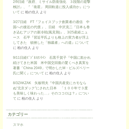
2/9日経『政府、ミサイル防衛強化 ３段階の迎撃
検討』、『「衛星」 周回軌道に投入成功か』につ
いて
に
柏の住人
より
3/27日経 FT『フェイスブック創業者の過信 中
国への接近の代償 』、日経 中沢克二『日本も巻
き込むアジアの新冷戦(風見鶏)』、3/25産経ニュ
ース 石平『習近平氏よりも格上の実力者が浮上
してきた 頓挫した「独裁者」への道』について
に
柏の住人
より
9/11日経ﾋﾞｼﾞﾈｽｵﾝﾗｲﾝ 石黒千賀子『中国に欺かれ
続けてきた米国 米中国交回復の驚くべき真実を
著書「China 2049」で明かしたM・ピルズベリー
氏に聞く』について
に
柏の住人
より
8/3ZAKZAK 矢板明夫『中国共産党にカモなら
ぬ“北京ダック”にされた日本 「１００年で３度
も美味しく味わった…」そのココロは？』につい
て
に
柏の住人
より
カテゴリー
スマホ