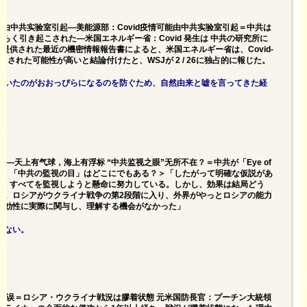
可能由中共实验室引起—美能源部：Covid疫情可能由中共实验室引起＝中共は
て恐らく引き起こされた—米国エネルギー省：Covid 発生は 中共の研究所に
提供された最近の機密情報報告書によると、米国エネルギー省は、Covid-
された可能性が高いと結論付けたと、WSJが 2 / 26に独占的に報じた。
ていたのがおおっぴらになるのを防ぐため、自然由来と嘘を言ってきた経
光—天上有气球，海上有浮标 “中共监视之眼”无所不在？＝中共が「Eye of
があり、「中共の監視の目」はどこにでもある？＞「したがって明確な仮説があ
のを使い、すべてを監視しようと懸命に努力している。しかし、効果は結局どう
い。ロシアがウクライナ戦争の第2段階に入り、外界がやっとロシアの能力
有効性に実際に関与し、理解する機会がなかった」
わない。
大错误＝ロシア・ウクライナ戦況は膠着状態 元米国防長官：プーチン大統領