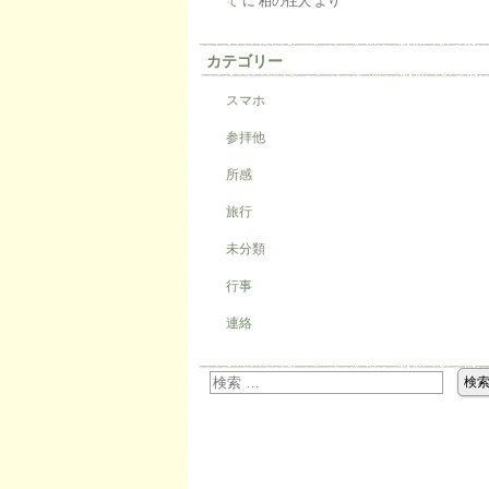
て
に
柏の住人
より
カテゴリー
スマホ
参拝他
所感
旅行
未分類
行事
連絡