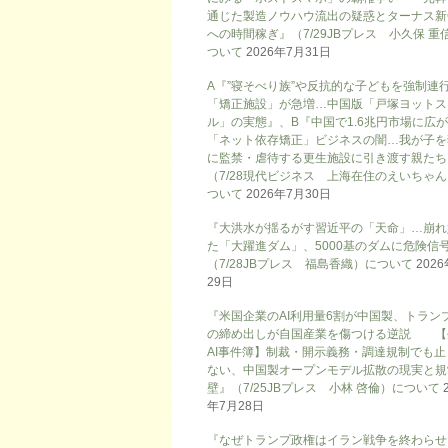
通じた製造ノウハウ流出の疑惑とターナス新
への時間稼ぎ』（7/29JBプレス 小久保 重
ついて
2026年7月31日
A『”寝そべり族”や反抗的な子どもを強制連
「矯正施設」が急増…中国版「戸塚ヨットス
ル」の実態』、B『中国で1.6兆円市場に広
「ネット依存矯正」ビジネスの闇…我が子を
に監禁・虐待する更生施設に引き渡す親たち
（7/28現代ビジネス 上海在住のえいちゃ
ついて
2026年7月30日
『大洪水が揺るがす習近平の「天命」…崩れ
た「大躍進ダム」、5000基のダムに危険信号
（7/28JBプレス 福島香織）について
202
29日
『米国企業のAI利用量6割が中国製、トラン
の締め出しが自国産業を傷つける逆説 【
AI事件簿】制裁・開示義務・調達規制でも止
ない、中国製オープンモデル拡散の現実と規
壁』（7/25JBプレス 小林 啓倫）について
年7月28日
『なぜトランプ政権はイラン戦争を終わらせ