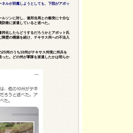
ーネルが邪魔しようとしても、下院がアボッ
ールソンに対し、連邦当局との衝突に十分な
境防衛に派遣していると述べた。
連邦化したらどうするだろうかとアボット氏
む障壁の構築を続け、テキサス州への不法入
25州のうち10州がテキサス州境に州兵を
語った。どの州が軍隊を派遣したかは明らか