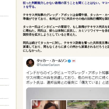
狂った判断能力しかない政権の言うことを聞くことはない。マコ
トを守る。
テキサス州知事のグレッグ・アボットは金曜午後、タッカー・カ
準備ができており、各州はすでに州兵やその他の法執行機関を国
タッカー氏はインタビューの冒頭で、もし政権がテキサス州兵を
に尋ねた。同氏は、彼らは体制に反抗し、カミソリワイヤーを含
国拒否を拡大しようとしていると答えた。
同氏は続けてタッカーに対し、テキサス防衛を誓った共和党主導の
派遣しており、間もなくさらに多くの州から派遣されるだろうと
にしなかった。