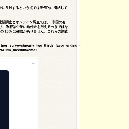
金に反対するという点では圧倒的に団結して
電話調査とオンライン調査では、 米国の有
り、政府は企業に給付金を与えるべきではな
の 16% は確信がありません。
これらの調査
artner_surveys/nearly_two_thirds_favor_ending_corporate_welfare?
N&utm_medium=email