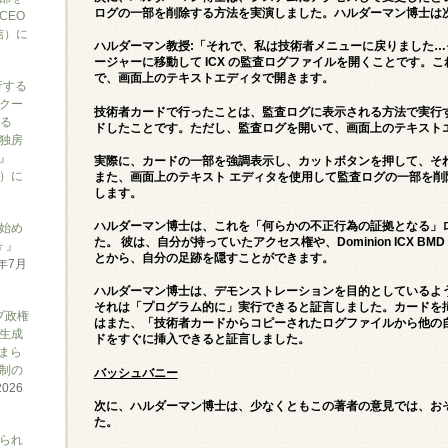
ログの一部を削除する方法を実演しました。ハルダーマン博士は
CEO
信）に
ハルダーマン教授:「それで、私は技術者メニューに戻りました
ージャーに移動して ICX の監査ログファイルを開くことです。こ
で、画面上のテキストエディタで開きます。
行する
クー
技術者カードで行ったことは、監査ログに表示される方法で実行
がる
ドしたことです。ただし、監査ログを開いて、画面上のテキスト
独房
』
実際に、カードの一部を強調表示し、カットボタンを押して、そ
ん）に
また、画面上のテキスト エディタを使用して監査ログの一部を
します。
ハルダーマン博士は、これを「何らかの不正行為の証拠となる」
始め
た。 彼は、自分が持っていたアクセス権や、Dominion ICX 
 』
とから、自分の足跡を隠すことができます。
6年7月
ハルダーマン博士は、デモンストレーションを目的としているよ
それは「プログラム的に」実行できると証言しました。カードを
プ政権
はまた、「技術者カードからコピーされたログファイルから他の
生成
ドをすぐに挿入できると証言しました。
まら
制の
バッシュバニー
2026
次に、ハルダーマン博士は、少なくともこの著者の意見では、お
た。
られ