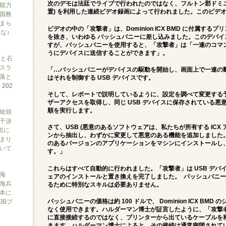
次のデモは法廷でライブで行われたのではなく、フルトン郡ドミニオン
能力
置) を利用した連続ビデオ録画によって行われました。このビデ
国務
まら
ビデオの中の「攻撃者」は、Dominion ICX BMD に付属する
れな）
を抜き、いわゆる バッシュバニーに差し込みました。このデバイス
すが、バッシュバニーを使用すると、「攻撃者」は「一連のコマ
うにデバイスに送信することができます」。
アと石
スラ
「…バッシュバニーがデバイスの駆動を開始し、画面上で一連の
落と
はそれを制御する USB デバイスです。
て
202
そして、レポートで説明しているように、設定を調べて変更する
ザーアクセスを取得し、同じ USB デバイスに保存されている
順を実行します。
大統領
干渉
さて、USB (悪意のあるソフトウェアは、私たちが所有する ICX
説に
ンから抽出し、わずかに変更して悪意のある機能を追加しました
まり
のあるバージョンのアプリケーションをマシンにインストールし
ついて
す。」
これらはすべて自動的に行われました。「攻撃者」は USB デバ
海
ェアのインストールと置き換えを完了しました。 バッシュバニ
海兵
るために特別なスキルは必要ありません。
本に
バッシュバニーの価格は約 100 ドルで、 Dominion ICX B
JBプ
なく使用できます。ハルダーマン博士が証言したように、「攻撃者」はシー
に直接接続するのではなく、プリンターから出ているケーブルを
きます。ハルダーマン博士によると、その接続は通常密閉されて