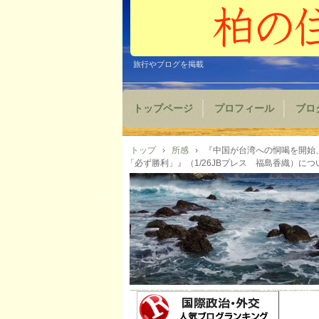
旅行やブログを掲載
トップページ
プロフィール
ブロ
トップ
›
所感
›
『中国が台湾への恫喝を開始
「必ず勝利」』（1/26JBプレス 福島香織）につ