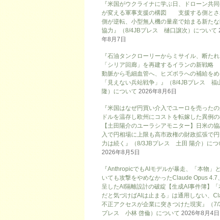
『米国がウクライナに学ぶ日、ドローン共同
が変える軍事支援の構図 支援する側とさ
側が逆転、小型無人機の量産で始まる新たな
協力』（8/4JBプレス 樋口譲次）について
年8月7日
『石油タンクローリーからミサイル、断たれ
「シリア回廊」を再建するイランの新戦略
動脈から毛細血管へ、ヒズボラへの補給をめ
「見えない兵站戦争」』（8/4JBプレス 福
隆）について
2026年8月6日
『米国はなぜ円買い介入でユーロを売ったの
ドルを温存し欧州にコストを転嫁した異例の
【土田陽介のユーラシアモニター】日米の協
入で円相場に上限も高市政権の財政拡張で円
力は続く』（8/3JBプレス 土田 陽介）に
2026年8月5日
『AnthropicでもAIモデルが暴走、「本物」
いても攻撃をやめなかったClaude Opus 4.
呈したAI隔離設計の破綻【生成AI事件簿】「
だと気づけばAIは止まる」は通用しない、Cla
不正アクセスが企業に突きつけた現実』（7/3
プレス 小林 啓倫）について
2026年8月4日