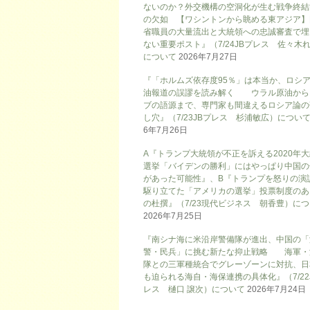
ないのか？外交機構の空洞化が生む戦争終結
の欠如 【ワシントンから眺める東アジア】
省職員の大量流出と大統領への忠誠審査で埋
ない重要ポスト』（7/24JBプレス 佐々木
について
2026年7月27日
『「ホルムズ依存度95％」は本当か、ロシ
油報道の誤謬を読み解く ウラル原油から
ブの語源まで、専門家も間違えるロシア論の
し穴』（7/23JBプレス 杉浦敏広）につい
6年7月26日
A『トランプ大統領が不正を訴える2020年
選挙「バイデンの勝利」にはやっぱり中国の
があった可能性』、B『トランプを怒りの演
駆り立てた「アメリカの選挙」投票制度のあ
の杜撰』（7/23現代ビジネス 朝香豊）に
2026年7月25日
『南シナ海に米沿岸警備隊が進出、中国の「
警・民兵」に挑む新たな抑止戦略 海軍・
隊との三軍種統合でグレーゾーンに対抗、日
も迫られる海自・海保連携の具体化』（7/22
レス 樋口 譲次）について
2026年7月24日