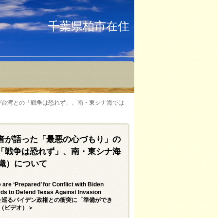
千葉県柏市在住
が台湾との「戦争は恐れず」、南・東シナ海では
者が語った「最悪の心づもり」の
「戦争は恐れず」、南・東シナ海
香織）について
e ‘Prepared’ for Conflict with Biden
rds to Defend Texas Against Invasion
境を巡るバイデン政権との衝突に「準備ができ
た（ビデオ）＞