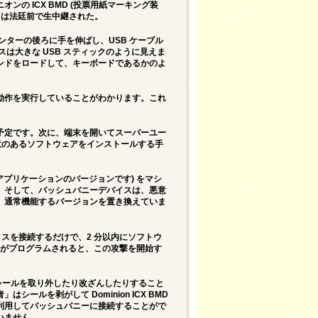
の ICX BMD (投票用紙マーキング装
オは法廷前で生中継された。
プリンターの後ろに手を伸ばし、USB ケーブル
は大きな USB スティックのように見えま
ンドをロードして、キーボードであるかのよ
動作を実行していることがわかります。これ
予定です。次に、端末を開いてスーパーユー
悪意のあるソフトウェアをインストールする手
 アプリケーションのバージョンです) をマシ
。そして、バッシュバニーデバイスは、悪意
、通常機能するバージョンを置き換えていま
イスを接続するだけで、2 分以内にソフトウ
ーがプログラムされると、この攻撃を開始す
MD のシールを取り外したり改ざんしたりすること
ルを剥がして Dominion ICX BMD
利用してバッシュバニーに接続することがで
いません。