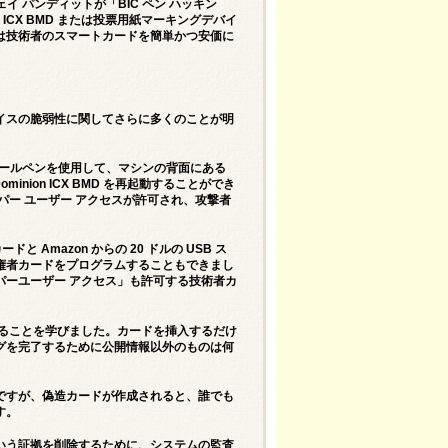
イ パンディットが「BIC ペン ハッキン
ICX BMD または投票用紙マーキングデバイ
は技術者のスマートカードを簡単かつ安価に
イスの脆弱性に関してさらに多くのことが明
 ボールペンを使用して、マシンの背面にある
nion ICX BMD を再起動することができ
パー ユーザー アクセスが許可され、攻撃者
。
 Amazon からの 20 ドルの USB ス
権者カードをプログラムすることもできまし
パーユーザー アクセス」も許可する技術者カ
化できることを学びました。カードを挿入するだけ
グを完了するために公開情報以外のものは何
ですが、偽造カードが作成されると、誰でも
す。
いう証拠を削除するために、システムの監査