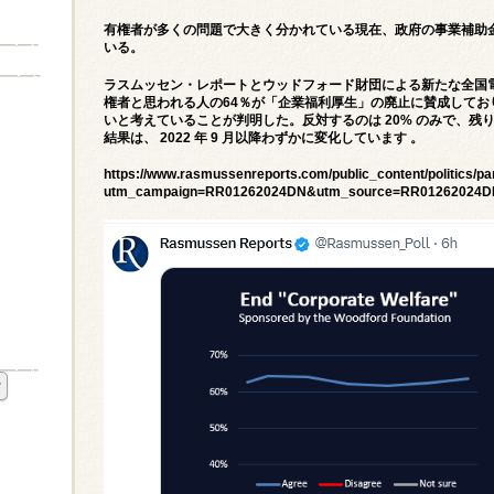
有権者が多くの問題で大きく分かれている現在、政府の事業補助
いる。
ラスムッセン・レポートとウッドフォード財団
による新たな全国
権者と思われる人の64％が「企業福利厚生」の廃止に賛成してお
いと考えていることが判明した。反対するのは 20% のみで、残り
結果は、 2022 年 9 月
以降わずかに変化しています 。
https://www.rasmussenreports.com/public_content/politics/p
utm_campaign=RR01262024DN&utm_source=RR01262024D