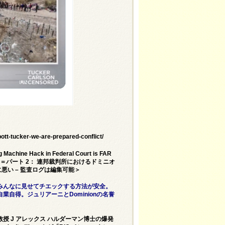
tt-tucker-we-are-prepared-conflict/
g Machine Hack in Federal Court is FAR
n Be Edited＝パート 2： 連邦裁判所におけるドミニオ
悪い – 監査ログは編集可能＞
みんなに見せてチエックする方法が安全。
自業自得。ジュリアーニとDominionの名誉
 J アレックス ハルダーマン博士の爆発