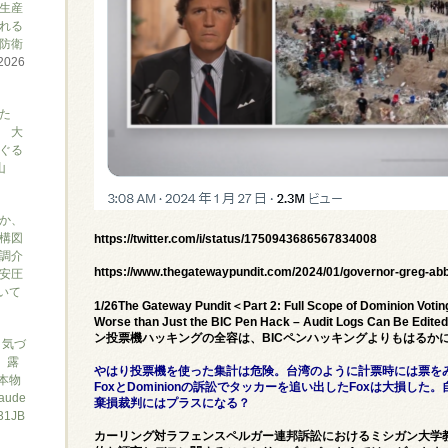
生産
れる
防衛
2026
た
 大
ぐる
山
か、
構図
https://twitter.com/i/status/1750943686567834008
調介
https://www.thegatewaypundit.com/2024/01/governor-greg-abbo
安圧
ついて
1/26The Gateway Pundit＜Part 2: Full Scope of Dominion Votin
Worse than Just the BIC Pen Hack – Audit Logs Ca
ン投票機ハッキングの全容は、BICペンハッキングよりもはるかに
と気づ
7、露
やはり投票機を使った集計は危険。台湾のように計票時には票を
本物
FoxとDominionの訴訟でタッカーを追い出したFoxは大損した。
ude
棄損裁判にはプラスになる？
1JB
カーリング対ラフェンスペルガー連邦訴訟におけるミシガン大学教授