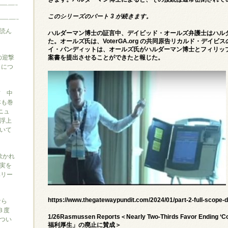
このシリーズのパート 3 が続きます。
読ん
ハルダーマン博士の証言中、デイビッド・オールズ弁護士はハル
た。オールズ氏は、VoterGA.org の共同原告リカルド・デイ
イ・パンディットは、オールズ氏がハルダーマン博士とフィリッ
の迎撃
案書を提出させることができたと報じた。
』につ
信 中
本も巻
ニュ
浮上
いて
に欺かれ
実を
ベリー
https://www.thegatewaypundit.com/2024/01/part-2-full-scope-d
なら
３度
1/26Rasmussen Reports＜Nearly Two-Thirds Favor Ending 
つい
福利厚生」の廃止に賛成＞