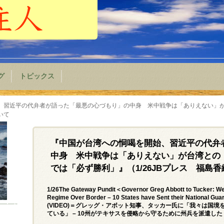
グ
トピックス
、習近平の代弁者が語った「最悪の心づもり」の中身 米中戦争は「ありえない」
いて
『中国が台湾への恫喝を開始、習近平の代弁
中身 米中戦争は「ありえない」が台湾との
では「必ず勝利」』（1/26JBプレス 福島
1/26The Gateway Pundit＜Governor Greg Abbott to Tucker: We ar
Regime Over Border – 10 States have Sent their National Gua
(VIDEO)＝グレッグ・アボット知事、タッカー氏に「我々は国
ている」 – 10州がテキサスを侵略から守るために州兵を派遣し