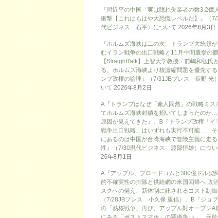
『習近平の中国「実は隠れ失業者の数3.2億
衝撃【これはもはや大恐慌レベルだ】』（7/
代ビジネス 石平）について
2026年8月3日
『ホルムズ海峡は二の次、トランプ大統領が
むイラン戦争の出口戦略と11月中間選挙の
【StraightTalk】上智大学教授・前嶋和弘氏
る、ホルムズ海峡より核濃縮問題を優先する
ンプ政権の論理』（7/31JBプレス 長野 光
いて
2026年8月2日
A『トランプはなぜ「素人同然」の戦略ミス
てホルムズ海峡封鎖を招いてしまったのか…
原因が見えてきた』、B『トランプ政権「イ
戦争出口戦略」はいずれも実行不可能……そ
にあるのは中国が台湾海峡で冒険主義に走る
性』（7/30現代ビジネス 渡部恒雄）につ
26年8月1日
A『アップル、ブロードコムと300億ドル契
的不確実性の排除と供給網の米国回帰へ 政
スクへの備え、新体制に託されるコスト制御
（7/28JBプレス 小久保 重信）、B『ジョ
の「熱核戦争」再び、アップル対オープンAI
にみる「ポストスマホ」の覇権争い 元幹