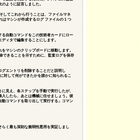
次のように証言しました。
…そしてこれから行うことは、ファイルマネ
れはマシンが作成するログ ファイルの 1 つ
する自動コマンドをこの技術者カードにロー
エディタで編集することにします。
れをマシンのクリップボードに移動します。
削除できることを示すために、監査ログを保存
ログエントリを削除することだと説明し
BMD に対して何ができたかを誰かに知られるこ
うに見え、各ステップを手動で実行したが、
挿入したら、あとは機械に任せましょう。彼
自動コマンドを取り出して実行する」コマン
そらく最も深刻な脆弱性悪用を実証しまし