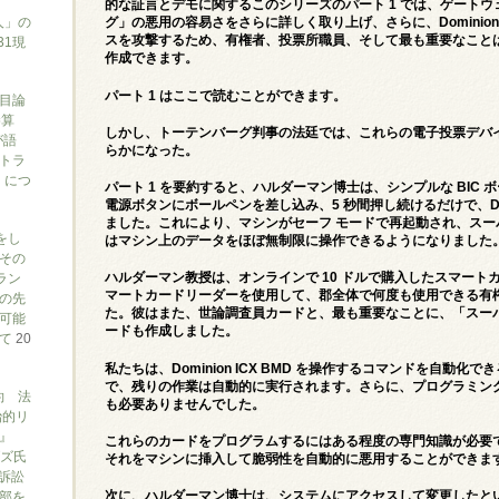
的な証言とデモに関するこのシリーズのパート 1 では、ゲートウェ
人」の
グ」
の悪用の容易さをさらに詳しく取り上げ、さらに、Dominion 
スを攻撃するため、有権者、投票所職員、そして最も重要なこと
31現
作成できます。
パート 1 はここで読むことができます。
目論
勝算
しかし、トーテンバーグ判事の法廷では、これらの電子投票デバ
が語
らかになった。
トラ
）につ
パート 1 を要約すると、ハルダーマン博士は、シンプルな BIC
電源ボタンにボールペンを差し込み、5 秒間押し続けるだけで、Domi
ました。これにより、マシンがセーフ モードで再起動され、スー
をし
はマシン上のデータをほぼ無制限に操作できるようになりました
その
ラン
ハルダーマン教授は、オンラインで 10 ドルで購入したスマートカードと
マートカードリーダーを使用して、郡全体で何度も使用できる有
の先
た。彼はまた、世論調査員カードと、最も重要なことに、「スー
可能
ードも作成しました。
いて
20
私たちは、Dominion ICX BMD を操作するコマンドを自動
で、残りの作業は自動的に実行されます。さらに、プログラミン
約 法
も必要ありませんでした。
治的リ
』
これらのカードをプログラムするにはある程度の専門知識が必要
ブズ氏
それをマシンに挿入して脆弱性を自動的に悪用することができま
訴訟
部を
次に、ハルダーマン博士は、システムにアクセスして変更したと