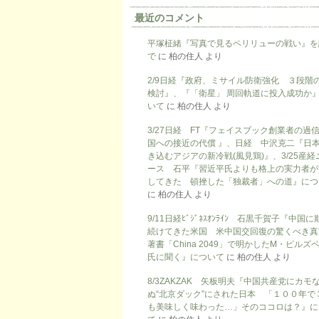
最近のコメント
平塚柾緒『写真で見るペリリューの戦い』を
で
に
柏の住人
より
2/9日経『政府、ミサイル防衛強化 ３段階
検討』、『「衛星」 周回軌道に投入成功か
いて
に
柏の住人
より
3/27日経 FT『フェイスブック創業者の過
国への接近の代償 』、日経 中沢克二『日
き込むアジアの新冷戦(風見鶏)』、3/25産経
ース 石平『習近平氏よりも格上の実力者が
してきた 頓挫した「独裁者」への道』につ
に
柏の住人
より
9/11日経ﾋﾞｼﾞﾈｽｵﾝﾗｲﾝ 石黒千賀子『中国
続けてきた米国 米中国交回復の驚くべき真
著書「China 2049」で明かしたM・ピルズ
氏に聞く』について
に
柏の住人
より
8/3ZAKZAK 矢板明夫『中国共産党にカモ
ぬ“北京ダック”にされた日本 「１００年で
も美味しく味わった…」そのココロは？』に