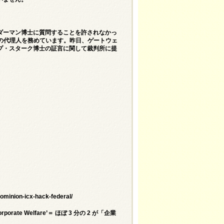
ダーマン博士に質問することを許されなかっ
ビスの代理人を務めています。昨日、ゲートウェ
プ・スターク博士の証言に関して裁判所に提
ominion-icx-hack-federal/
‘Corporate Welfare’＝ ほぼ 3 分の 2 が「企業