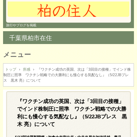
旅行やブログを掲載
千葉県柏市在住
メニュー
コ
ン
トップ
›
所感
›
『ワクチン成功の英国、次は「3回目の接種」でインド株
制圧に照準 ワクチン戦略での大勝利にも慢心する気配なし』（5/22JBプレ
テ
ス 黒木 亮）について
ン
ツ
へ
『ワクチン成功の英国、次は「3回目の接種」
ス
キ
でインド株制圧に照準 ワクチン戦略での大勝
ッ
利にも慢心する気配なし』（5/22JBプレス 黒
プ
木 亮）について