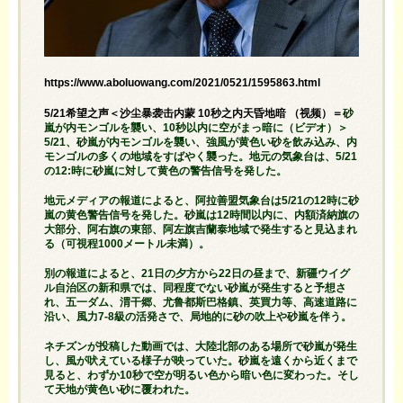
https://www.aboluowang.com/2021/0521/1595863.html
5/21希望之声＜沙尘暴袭击内蒙 10秒之内天昏地暗 （视频）＝
砂
嵐が内モンゴルを襲い、10秒以内に空がまっ暗に（ビデオ）＞
5/21、砂嵐が内モンゴルを襲い、強風が黄色い砂を飲み込み、内
モンゴルの多くの地域をすばやく襲った。地元の気象台は、5/21
の12:時に砂嵐に対して黄色の警告信号を発した。
地元メディアの報道によると、阿拉善盟気象台は5/21の12時に砂
嵐の黄色警告信号を発した。砂嵐は12時間以内に、内額済納旗の
大部分、阿右旗の東部、阿左旗吉蘭泰地域で発生すると見込まれ
る（可視程1000メートル未満）。
別の報道によると、21日の夕方から22日の昼まで、新疆ウイグ
ル自治区の新和県では、同程度でない砂嵐が発生すると予想さ
れ、五一ダム、渭干郷、尤鲁都斯巴格鎮、英買力等、高速道路に
沿い、風力7-8級の活発さで、局地的に砂の吹上や砂嵐を伴う。
ネチズンが投稿した動画では、大陸北部のある場所で砂嵐が発生
し、風が吠えている様子が映っていた。砂嵐を遠くから近くまで
見ると、わずか10秒で空が明るい色から暗い色に変わった。そし
て天地が黄色い砂に覆われた。