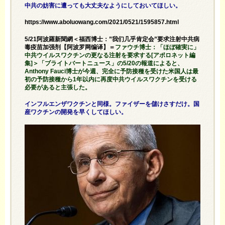
中共の妨害に遭っても大丈夫なようにしておいてほしい。
https://www.aboluowang.com/2021/0521/1595857.html
5/21阿波羅新聞網＜福西博士：”我们几乎肯定会”要求注射中共病
毒疫苗加强剂【阿波罗网编译】＝
ファウチ博士：「ほぼ確実に」
中共ウイルスワクチンの更なる注射を要求する[アポロネット編
集]＞「ブライトバートニュース」の5/20の報道によると、
Anthony Fauci博士が今週、完全に予防接種を受けた米国人は最
初の予防接種から1年以内に再度中共ウイルスワクチンを受ける
必要があると主張した。
インフルエンザワクチンと同様。ファイザーを儲けさすだけ。国
産ワクチンの開発を早くしてほしい。