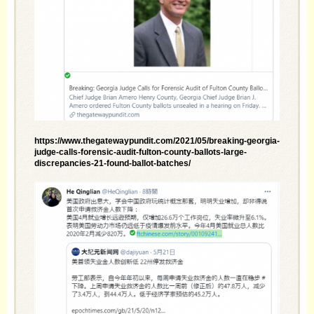
https://www.thegatewaypundit.com/2021/05/breaking-georgia-
judge-calls-forensic-audit-fulton-county-ballots-large-
discrepancies-21-found-ballot-batches/