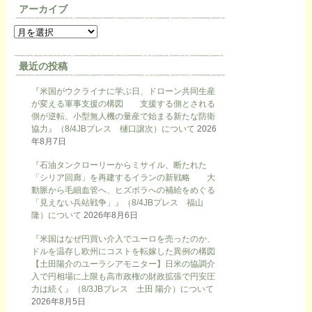
アーカイブ
最近の投稿
『米国がウクライナに学ぶ日、ドローン共同生産
が変える軍事支援の構図 支援する側とされる
側が逆転、小型無人機の量産で始まる新たな防衛
協力』（8/4JBプレス 樋口譲次）について
2026
年8月7日
『石油タンクローリーからミサイル、断たれた
「シリア回廊」を再建するイランの新戦略 大
動脈から毛細血管へ、ヒズボラへの補給をめぐる
「見えない兵站戦争」』（8/4JBプレス 福山
隆）について
2026年8月6日
『米国はなぜ円買い介入でユーロを売ったのか、
ドルを温存し欧州にコストを転嫁した異例の構図
【土田陽介のユーラシアモニター】日米の協調介
入で円相場に上限も高市政権の財政拡張で円安圧
力は続く』（8/3JBプレス 土田 陽介）について
2026年8月5日