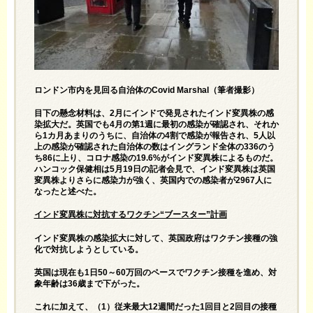
ロンドン市内を見回る自治体のCovid Marshal（筆者撮影）
目下の懸念材料は、2月にインドで発見されたインド変異株の感
染拡大だ。英国でも4月の第1週に最初の感染が確認され、それか
ら1カ月あまりのうちに、自治体の4割で感染が報告され、5人以
上の感染が確認された自治体の数はイングランド全体の336のう
ち86に上り、コロナ感染の19.6%がインド変異株によるものだ。
ハンコック保健相は5月19日の記者会見で、インド変異株は英国
変異株よりさらに感染力が強く、英国内での感染者が2967人に
なったと述べた。
インド変異株に対抗するワクチン“ブースター”計画
インド変異株の感染拡大に対して、英国政府はワクチン接種の強
化で対抗しようとしている。
英国は現在も1日50～60万回のペースでワクチン接種を進め、対
象年齢は36歳まで下がった。
これに加えて、（1）従来最大12週間だった1回目と2回目の接種