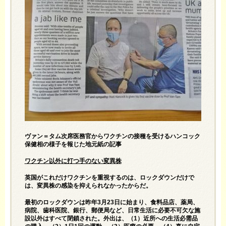
ヴァン＝タム次席医務官からワクチンの接種を受けるハンコック
保健相の様子を報じた地元紙の記事
ワクチン以外に打つ手のない変異株
英国がこれだけワクチンを重視するのは、ロックダウンだけで
は、変異株の感染を抑えられなかったからだ。
最初のロックダウンは昨年3月23日に始まり、食料品店、薬局、
病院、歯科医院、銀行、郵便局など、日常生活に必要不可欠な施
設以外はすべて閉鎖された。外出は、（1）近所への生活必需品