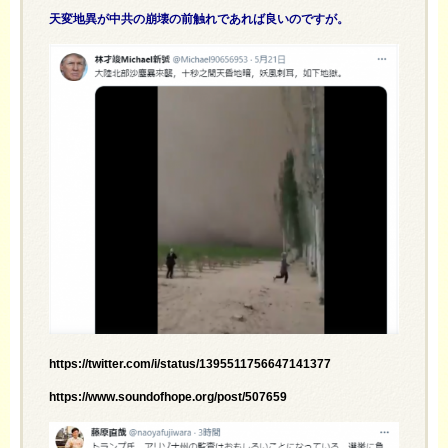
天変地異が中共の崩壊の前触れであれば良いのですが。
https://twitter.com/i/status/1395511756647141377
https://www.soundofhope.org/post/507659