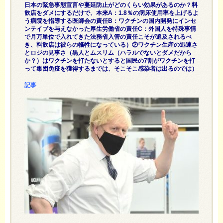
日本の緊急事態宣言や蔓延防止がどのくらい効果があるのか？料
飲店をダメにするだけで、本来A：1.8％の病床使用率を上げるよ
う病院を指導する医師会の責任B：ワクチンの国内開発にインセ
ンテイブを与えなかった厚生労働省の責任C：外国人を特殊事情
で月万単位で入れてきた法務省入管の責任こそが追及されるべ
き、料飲店は彼らの犠牲になっている）②ワクチン生産の迅速さ
とロジの見事さ（黒人とムスリム（ハラルでないとダメだから
か？）はワクチンを打たないとすると国民の7割がワクチンを打
って集団免疫を獲得するまでは、そこそこ感染者は出るのでは）
記事