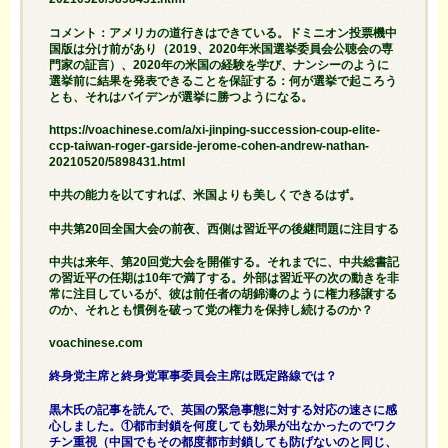
コメント：アメリカの道行きはできている。ドミニオン投票機中
国版は分け前があり（2019、2020年米国選挙委員会公聴会の専
門家の証言）、2020年の米国の経験を学び、ナンシーのように
選挙前に結果を発表できることを保証する：何が選挙で起ころう
とも、それはバイデンが選挙に勝つようになる。
https://voachinese.com/a/xi-jinping-succession-coup-elite-
ccp-taiwan-roger-garside-jerome-cohen-andrew-nathan-
20210520/5898431.html
中共の能力を以てすれば、米国よりも美しくできるはず。
中共第20回全国大会の前夜、西側は習近平の後継問題に注目する
中共は来年、第20回党大会を開催する。それまでに、中共総書記
の習近平の任期は10年で満了する。外部は習近平の次の動きを非
常に注目しているが、彼は前任者の胡錦濤のように権力移譲する
のか、それとも慣例を破って党の権力を保持し続けるのか？
voachinese.com
終身党主席と終身党軍事委員会主席は既定路線では？
黒木氏の記事を読んで、英国の緊急事態に対する対応の速さに感
心しました。①都市封鎖を何度しても効果が出なかったのでワク
チン重視（中国でもその都度都市封鎖しても防げないのと同じ、