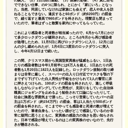
の購入、（2）1日1回の運動、（3）医療の必要、（4）真に自宅
でできない仕事、の4つに限られ、とにかく「家にいろ」となっ
た。当然、同居していなければ家族にも会えず、恋人や友人を訪
ねることもできない。違反すると60ポンド（約9200円）の罰金
で、繰り返すと最高で960ポンドを科された。理髪店も閉まって
いたので、筆者はずっと散髪を家内にやってもらっていた。
これにより感染者と死者数が相当減ったので、6月から7月にかけ
て多少ロックダウンが緩和された。ところが9月から再び感染者
が急増したため、11月5日に再びロックダウンに入り、12月にほ
んの少し緩められたが、1月4日に3度目のロックダウンに突入
し、今年4月12日まで続いた。
この間、クリスマス前から英国型変異株が猛威をふるい、1日あ
たりの感染者数は今年1月前半には6万人を超え、1日あたりの死
者数も1月20日に1823人を記録した。ロックダウン規制の取り締
まりは非常に厳しく、スーパーの出入り口付近でマスクを顎の下
までずり下げていた白人男性が手錠をかけられて3人の警官に床
に押さえつけられ、100ポンドの罰金を科されたり、激しく呼吸
をしながらジョギングしていた男性が、見回りをしていた自治体
職員にジョギングを止めるよう勧告されて口論になったりして、
社会に険悪な雰囲気まで漂った。こっそり営業していたバーの店
主は1万ポンド（約154万円）の罰金、客は1人当たり500ポンド
の罰金を科された。そこまでやっても感染者と死者の数が増えて
いたので、筆者自身も、いったい誰がどこで感染しているのか非
常に疑問に思うとともに、変異株の感染力の強さを思い知らされ
た。日本で感染が増えているのはこの変異株のせいなので、先行
きが懸念される。