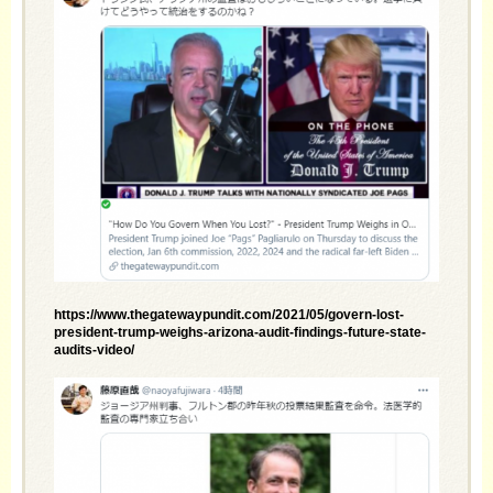
https://www.thegatewaypundit.com/2021/05/govern-lost-
president-trump-weighs-arizona-audit-findings-future-state-
audits-video/