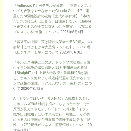
『AnthropicでもAIモデルが暴走、「本物」と気づ
いても攻撃をやめなかったClaude Opus 4.7、露
呈したAI隔離設計の破綻【生成AI事件簿】「本物
だと気づけばAIは止まる」は通用しない、Claude
不正アクセスが企業に突きつけた現実』（7/31JB
プレス 小林 啓倫）について
2026年8月4日
『習近平の中国「実は隠れ失業者の数3.2億人」の
衝撃【これはもはや大恐慌レベルだ】』（7/31現
代ビジネス 石平）について
2026年8月3日
『ホルムズ海峡は二の次、トランプ大統領が目論
むイラン戦争の出口戦略と11月中間選挙の勝算
【StraightTalk】上智大学教授・前嶋和弘氏が語
る、ホルムズ海峡より核濃縮問題を優先するトラ
ンプ政権の論理』（7/31JBプレス 長野 光）につ
いて
2026年8月2日
A『トランプはなぜ「素人同然」の戦略ミスをし
てホルムズ海峡封鎖を招いてしまったのか…その
原因が見えてきた』、B『トランプ政権「イラン
戦争出口戦略」はいずれも実行不可能……その先
にあるのは中国が台湾海峡で冒険主義に走る可能
性』（7/30現代ビジネス 渡部恒雄）について
20
26年8月1日