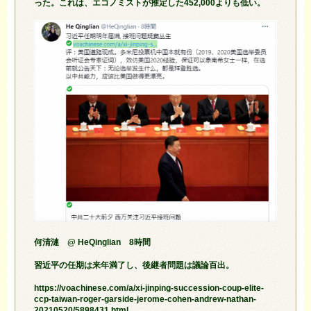
った。これは、エコノミストが推定した452,000よりも低い。
何清漣 @ HeQinglian 8時間
習近平の任期は来年満了し、後継者問題は議論百出。
https://voachinese.com/a/xi-jinping-succession-coup-elite-
ccp-taiwan-roger-garside-jerome-cohen-andrew-nathan-
20210520/5898431.html