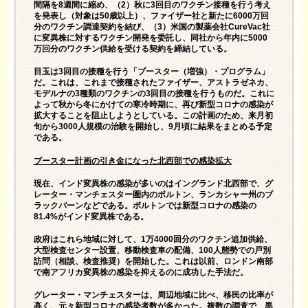
間隔を8週間に縮め、（2）秋に3回目のワクチン接種を行う考え
を発表し（対象は50歳以上）、ファイザー社と新たに6000万回
分のワクチン調達契約を結び、（3）米国の製薬会社CureVac社
に変異株に対するワクチン開発を委託し、同社から年内に5000
万回分のワクチン供給を受ける契約を締結している。
目玉は3回目の接種を行う「ブースター（増強）・プログラム」
だ。これは、これまで接種されたファイザー、アストラゼネカ、
モデルナの3種類のワクチンの3回目の接種を行うものだ。これに
よって秋から冬にかけての寒冷時期に、再び新型コロナの感染が
拡大することを阻止しようとしている。この計画のため、来月初
旬から3000人規模の治験を開始し、9月頃に結果をまとめる予定
である。
ブースター計画の引き金になった北西部での感染拡大
現在、インド変異株の感染が多いのはイングランド北西部で、グ
レーター・マンチェスター圏内のボルトン、ランカシャー州のブ
ラックバーンなどである。ボルトンでは新型コロナの感染の
81.4%がインド変異株である。
政府はこれら地域に対して、1万4000回分のワクチン追加供給、
大型検査センター設置、移動検査車の配備、100人態勢での戸別
訪問（相談、検査推奨）を開始した。これは以前、ロンドン南部
で南アフリカ変異株の感染を抑えるのに成功した手法だ。
グレーター・マンチェスターは、周辺地域に比べ、移民の比率が
高く、元々新型コロナの感染者数が多かった。複数の調査で、黒