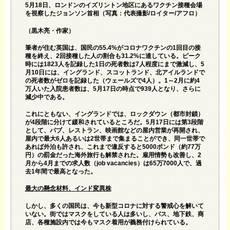
5月18日、ロンドンのイズリントン地区にあるワクチン接種会場
を視察したジョンソン首相（写真：代表撮影/ロイター/アフロ）
（黒木亮・作家）
筆者が住む英国は、国民の55.4%がコロナワクチンの1回目の接
種を終え、2回接種した人の割合も31.2%に達している。ピーク
時には1823人を記録した1日の死者数は7人程度にまで激減し、5
月10日には、イングランド、スコットランド、北アイルランドで
の死者数がゼロを記録した（ウェールズで4人）。1～2月に約4
万人いた入院患者数は、5月17日の時点で939人となり、さらに
減少中である。
これにともない、イングランドでは、ロックダウン（都市封鎖）
が4段階に分けて緩和されているところだ。5月17日には第3段階
として、パブ、レストラン、映画館などの屋内営業が再開され、
屋内で最大6人あるいは2世帯まで集まることができ、同一世帯で
あれば外泊も許され、これまで違反すると5000ポンド（約77万
円）の罰金だった海外旅行も解禁された。雇用情勢も改善し、2
月から4月までの求人数（job vacancies）は65万7000人で、過
去1年間で最高となった。
最大の懸念材料、インド変異株
しかし、多くの国民は、今も新型コロナに対する警戒心を解いて
いない。街ではマスクをしている人は多いし、バス、地下鉄、商
店、各種施設内では今もマスク着用が義務付けられている。