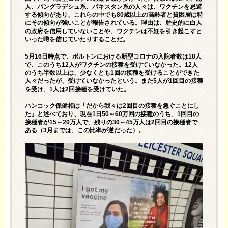
人、バングラデシュ系、パキスタン系の人々は、ワクチンを忌避
する傾向があり、これらの中でも80歳以上の高齢者と貧困層は特
にその傾向が強いことが報告されている。理由は、歴史的に白人
の政府を信用していないことや、ワクチンは不妊を引き起こすと
いった噂を信じていたりすることだ。
5月16日時点で、ボルトンにおける新型コロナの入院者数は18人
で、このうち12人がワクチンの接種を受けていなかった。12人
のうち半数以上は、少なくとも1回の接種を受けることができた
人々だったが、受けていなかったという。また5人が1回目の接種
を受け、1人は2回接種を受けていた。
ハンコック保健相は「だから我々は2回目の接種を急ぐことにし
た」と述べており、現在1日50～60万回の接種のうち、1回目の
接種者が15～20万人で、残りの30～45万人は2回目の接種者で
ある（3月までは、この比率が逆だった）。