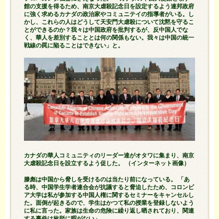
館の支援を得るため、南京大虐殺記念日を設定するよう連邦政府
に強く求めるカナダの政治家やコミュニテイの指導者がいる。し
かし、これらの人はどうして天安門大虐殺について沈黙を守るこ
とができるのか？我々は中国政府を批判するが、反中国人でな
く、華人を差別することとは何の関係もない。我々は中国の統一
戦線の罠に陥ることはできない」と。
カナダの華人コミュニティのリーダー達がオタワに集まり、南京
大虐殺記念日を設立するよう促した。 （インターネット画像）
滕彪は中国から脅しを受けるのは当たり前になっている。 「あ
る時、中国学生学者連合会が抗議すると脅迫したため、コロンビ
ア大学は私が参加する中国人権に関するセミナーをキャンセルし
た。面倒が起きるので、学生はかつて私の授業を登録しないよう
に私に言った。家族は生命の危険に繰り返し晒されており、関連
する事件は枚挙に暇がない」