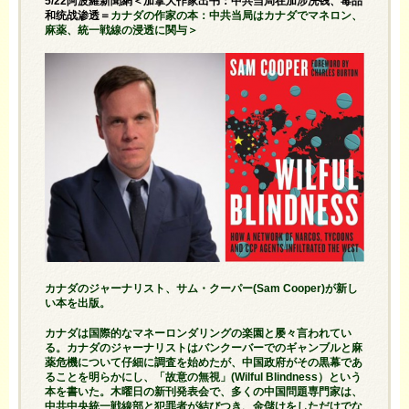
5/22阿波羅新聞網＜加拿大作家出书：中共当局在加涉洗钱、毒品
和统战渗透＝
カナダの作家の本：中共当局はカナダでマネロン、
麻薬、統一戦線の浸透に関与＞
カナダのジャーナリスト、サム・クーパー(Sam Cooper)が新し
い本を出版。
カナダは国際的なマネーロンダリングの楽園と屡々言われてい
る。カナダのジャーナリストはバンクーバーでのギャンブルと麻
薬危機について仔細に調査を始めたが、中国政府がその黒幕であ
ることを明らかにし、「故意の無視」(Wilful Blindness）という
本を書いた。木曜日の新刊発表会で、多くの中国問題専門家は、
中共中央統一戦線部と犯罪者が結びつき、金儲けをしただけでな