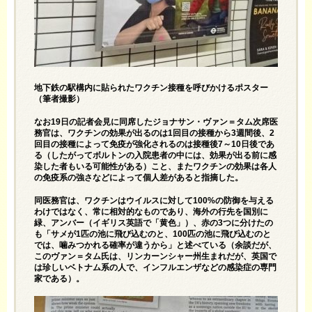
地下鉄の駅構内に貼られたワクチン接種を呼びかけるポスター
（筆者撮影）
なお19日の記者会見に同席したジョナサン・ヴァン＝タム次席医
務官は、ワクチンの効果が出るのは1回目の接種から3週間後、2
回目の接種によって免疫が強化されるのは接種後7～10日後であ
る（したがってボルトンの入院患者の中には、効果が出る前に感
染した者もいる可能性がある）こと、またワクチンの効果は各人
の免疫系の強さなどによって個人差があると指摘した。
同医務官は、ワクチンはウイルスに対して100%の防御を与える
わけではなく、常に相対的なものであり、海外の行先を国別に
緑、アンバー（イギリス英語で「黄色」）、赤の3つに分けたの
も「サメが1匹の池に飛び込むのと、100匹の池に飛び込むのと
では、噛みつかれる確率が違うから」と述べている（余談だが、
このヴァン＝タム氏は、リンカーンシャー州生まれだが、英国で
は珍しいベトナム系の人で、インフルエンザなどの感染症の専門
家である）。