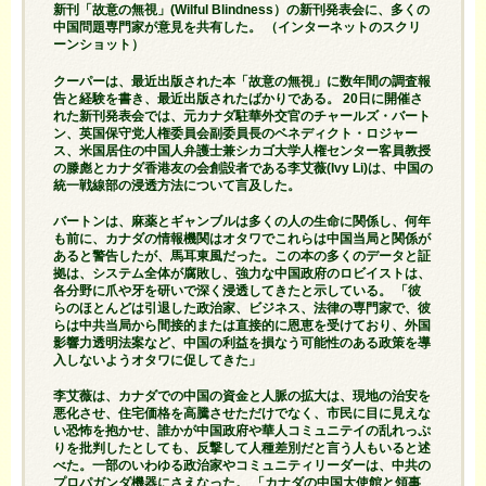
新刊「故意の無視」(Wilful Blindness）の新刊発表会に、多くの
中国問題専門家が意見を共有した。 （インターネットのスクリ
ーンショット）
クーパーは、最近出版された本「故意の無視」に数年間の調査報
告と経験を書き、最近出版されたばかりである。 20日に開催さ
れた新刊発表会では、元カナダ駐華外交官のチャールズ・バート
ン、英国保守党人権委員会副委員長のベネディクト・ロジャー
ス、米国居住の中国人弁護士兼シカゴ大学人権センター客員教授
の滕彪とカナダ香港友の会創設者である李艾薇(Ivy Li)は、中国の
統一戦線部の浸透方法について言及した。
バートンは、麻薬とギャンブルは多くの人の生命に関係し、何年
も前に、カナダの情報機関はオタワでこれらは中国当局と関係が
あると警告したが、馬耳東風だった。この本の多くのデータと証
拠は、システム全体が腐敗し、強力な中国政府のロビイストは、
各分野に爪や牙を研いで深く浸透してきたと示している。 「彼
らのほとんどは引退した政治家、ビジネス、法律の専門家で、彼
らは中共当局から間接的または直接的に恩恵を受けており、外国
影響力透明法案など、中国の利益を損なう可能性のある政策を導
入しないようオタワに促してきた」
李艾薇は、カナダでの中国の資金と人脈の拡大は、現地の治安を
悪化させ、住宅価格を高騰させただけでなく、市民に目に見えな
い恐怖を抱かせ、誰かが中国政府や華人コミュニテイの乱れっぷ
りを批判したとしても、反撃して人種差別だと言う人もいると述
べた。一部のいわゆる政治家やコミュニティリーダーは、中共の
プロパガンダ機器にさえなった。 「カナダの中国大使館と領事