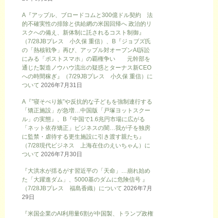
A『アップル、ブロードコムと300億ドル契約 法
的不確実性の排除と供給網の米国回帰へ 政治的リ
スクへの備え、新体制に託されるコスト制御』
（7/28JBプレス 小久保 重信）、B『ジョブズ氏
の「熱核戦争」再び、アップル対オープンAI訴訟
にみる「ポストスマホ」の覇権争い 元幹部を
通じた製造ノウハウ流出の疑惑とターナス新CEO
への時間稼ぎ』（7/29JBプレス 小久保 重信）に
ついて
2026年7月31日
A『”寝そべり族”や反抗的な子どもを強制連行する
「矯正施設」が急増…中国版「戸塚ヨットスクー
ル」の実態』、B『中国で1.6兆円市場に広がる
「ネット依存矯正」ビジネスの闇…我が子を独房
に監禁・虐待する更生施設に引き渡す親たち』
（7/28現代ビジネス 上海在住のえいちゃん）に
ついて
2026年7月30日
『大洪水が揺るがす習近平の「天命」…崩れ始め
た「大躍進ダム」、5000基のダムに危険信号 』
（7/28JBプレス 福島香織）について
2026年7月
29日
『米国企業のAI利用量6割が中国製、トランプ政権