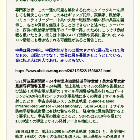
専門家は皆、この一連の問題を解決するためにクイックキーを押
しても解決しないが、この本はギャング犯罪、実業家、政治家、
コミュニティリーダー、中共中央統一戦線部の醜い顔の共謀を開
示し、もはや真相を無視することはできないと述べた。クーパー
は、西側の政治家が習近平の「一帯一路」のためにこっそり赤絨
毯を敷いたとき、彼らは中国のスパイ活動や貿易に基づいたマネ
ロン活動にも巻き込まれる可能性があると警告した。
中共は悪の権化、中国大陸が言わば巨大ヤクザに乗っ取られて幼
なもの。自国だけでなく、世界に悪を蔓延させようとしている。
金に転ぶ人は何人であれ、みっともない。
https://www.aboluowang.com/2021/0522/1596022.html
5/21阿波羅新聞網＜24小时监测追踪陆基导弹发射！美太空军发射
最新导弹预警卫星＝
24時間、陸上基地ミサイルの発射を監視およ
び追跡！米宇宙軍が最新のミサイル早期警戒衛星を打ち上げ＞イ
ランが2020年1月にイラクの米軍基地に多くの弾道ミサイルを発
射したとき、宇宙赤外線システム静止軌道（Space-Based
Infrared Red Sensor – Geostationary、SBIRS-GEO）ミサイル
防衛早期警戒衛星は有効な警告を発し、駐屯地に緊急防護するよ
う要求した。宇宙軍の推定によると、SBIRSは2019年を通じて
1,000近くの弾道ミサイル発射データを検出した。
SBIRSは主に、地上35,000 kmの静止軌道（GEO）と、高度楕円
軌道（HEO）の多くの衛星に配備され、陸上基地からの弾道ミサ