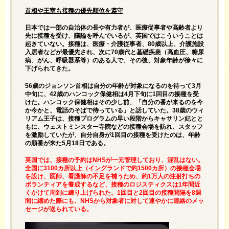
首相や王室も接種の優先順位を遵守
日本では一部の自治体の長や有力者が、医療従事者や高齢者より
先に接種を受け、議論を呼んでいるが、英国ではこういうことは
起きていない。接種は、医療・介護従事者、80歳以上、介護施設
入居者などが最優先され、次に70歳代と基礎疾患（高血圧、糖尿
病、がん、呼吸器系等）のある人で、その後、対象年齢が徐々に
下げられてきた。
56歳のジョンソン首相は自分の年齢が対象になるのを待って3月
中旬に、42歳のハンコック保健相は4月下旬に1回目の接種を受
けた。ハンコック保健相はその少し前、「自分の番が来るのを今
か今かと、電話のそばで待っている」と話していた。38歳のウィ
リアム王子は、接種プログラムの早い段階からキャサリン妃とと
もに、ウェストミンスター寺院などの接種会場を訪れ、スタッフ
を激励していたが、自分自身が1回目の接種を受けたのは、年齢
の順番が来た5月18日である。
英国では、接種の予約はNHSが一元管理しており、混乱はない。
全国に3100カ所以上（イングランドで約1500カ所）の接種会場
を設け、医師、看護師の不足を補うため、約1万人の注射打ちの
ボランティアを養成するなど、接種のロジスティクスは1年間近
くかけて周到に練り上げられた。1回目と2回目の接種間隔を8週
間に縮めた際にも、NHSから対象者に対して速やかに連絡のメッ
セージが送られている。