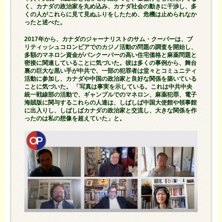
く、カナダの政治家を丸め込み、カナダ社会の動きに干渉し、多
くの人がこれらに見て見ぬふりをしたため、危機は止められなか
ったと述べた。
2017年から、カナダのジャーナリストのサム・クーパーは、ブ
リティッシュコロンビアでのカジノ活動の問題の調査を開始し、
多額のマネロン資金がバンクーバーの高い住宅価格と麻薬問題と
密接に関連していることに気づいた。彼は多くの事例から、舞台
裏の巨大な黒い手が中共で、一部の犯罪者は堂々とコミュニティ
活動に参加し、カナダや中国の政治家と良好な関係を築いている
ことに気づいた。 「写真は事実を示している。これは中共中央
統一戦線部の活動で、ギャンブルでのマネロン、麻薬犯罪、電子
海賊版に関与するこれらの人達は、しばしば中国大使館や領事館
に出入りし、しばしばカナダの政治家と交流し、大きな関係を作
ったのは私の想像を超えていた」と。