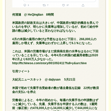
何清漣 @ HeQinglian 8時間
米国政府の財政支出は大きいが、中国政府が統計的概念を弄んで
いるのを学び、明らかに失業率は増加しているが、初めて給付申
請の数は減少していると言わなければならない。
4月の米国の雇用の伸びは予想をはるかに下回り、266,000人の
雇用しか増えず、失業率はわずかに上昇して6.1％になった。
これは、米国の労働市場がまだ疫病発生前の水準をはるかに下回
っていることを示している。今年4月の米国の総雇用者数は2020
年2月より820万人少なかった。
http://ftchinese.com/story/001092411?full=y&archive
引用ツイート
大紀元ニュースネット @ dajiyuan 5月21日
米国で初めて失業手当受給者の数が過去最低を記録 22州が救済
金の支払いを停止
労働省によると、今年の初めから、毎週の失業手当の申請数はず
っと減少している。先週、失業手当を申請する人の数は、1週間
前（修正後）の478,000人から34,000人減少して444,000人にな