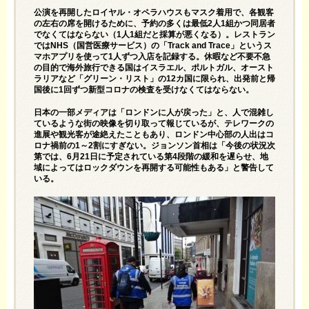
公演を再開したロイヤル・オペラハウスもマスク着用で、各観客
の左右の席を開けるために、予約の多くは最低2人1組かつ同居者
でなくてはならない（1人1組だと採算が悪くなる）。レストラン
ではNHS（国営医療サービス）の「Track and Trace」というス
マホアプリを使って1人ずつ入店を記録する。休暇など不要不急
の目的で海外旅行できる国はイスラエル、ポルトガル、オースト
ラリアなど「グリーン・リスト」の12カ国に限られ、出発前と帰
国後に1回ずつ新型コロナの検査を受けなくてはならない。
日本の一部メディアは「ロンドンに人が戻った」と、人で混雑し
ているような街の映像を切り取って報じているが、テレワークの
進展や観光客が途絶えたこともあり、ロンドン中心部の人出はコ
ロナ禍前の1～2割にすぎない。ジョンソン首相は「今後の状況次
第では、6月21日に予定されている第4段階の緩和を遅らせ、地
域によってはロックダウンを再開する可能性もある」と警告して
いる。