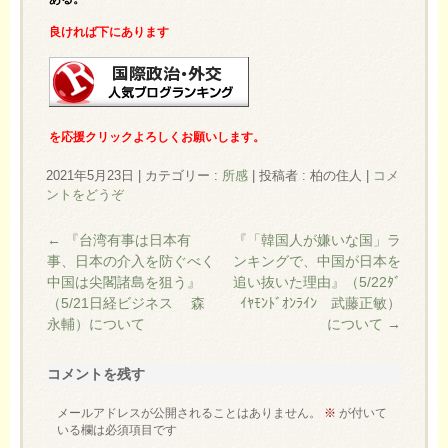
良ければ下にあります
を応援クリックよろしくお願いします。
2021年5月23日
|
カテゴリー :
所感
|
投稿者 : 柏の住人
|
コメ
ントをどうぞ
←
『台湾有事は日本有
『「韓国人が嫌いな国」ラ
事、日本の介入を防ぐべく
ンキングで、中国が日本を
中国は尖閣諸島を狙う』
追い抜いた理由』（5/22ﾀﾞ
（5/21日経ビジネス 森
ｲﾔﾓﾝﾄﾞｵﾝﾗｲﾝ 武藤正敏）
永輔）について
について
→
コメントを残す
メールアドレスが公開されることはありません。
※
が付いて
いる欄は必須項目です