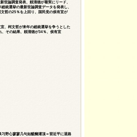
＝最新世論調査発表、頼清徳が着実にリード、
4年総統選挙の最新世論調査データを発表し、
柯文哲の25％を上回り、国民党の侯有宜が
友宜、柯文哲が来年の総統選挙を争うとした
、その結果、頼清徳が34％、侯有宜
 谈习野心寥寥几句如醍醐灌顶＝習近平に退路