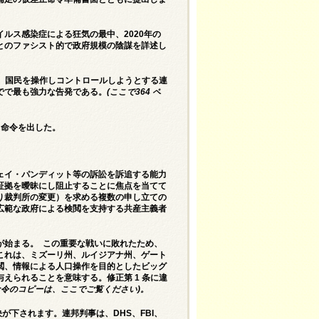
ルス感染症による狂気の最中、2020年の
とのファシスト的で政府規模の陰謀を詳述し
し、国民を操作しコントロールしようとする連
でで最も強力な告発である。
(
ここで
364
ペ
する命令を出した。
ェイ・パンディット等の訴訟を訴追する能力
証拠を曖昧にし阻止することに焦点を当てて
り裁判所の変更）を求める複数の申し立ての
広範な政府による検閲を支持する共産主義者
が始まる。 この重要な戦いに敗れたため、
これは、ミズーリ州、ルイジアナ州、ゲート
閲、情報による人口操作を目的としたビッグ
えられることを意味する。修正第 1 条に違
命令のコピーは、
ここでご覧ください)
。
が下されます。連邦判事は、DHS、FBI、