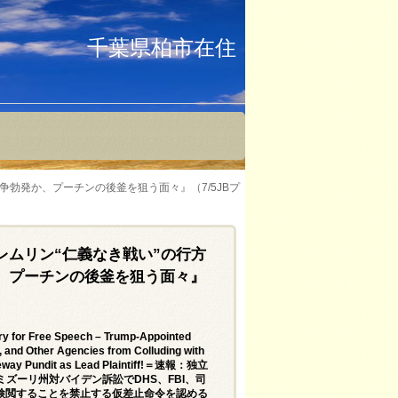
千葉県柏市在住
勃発か、プーチンの後釜を狙う面々』（7/5JBプ
レムリン“仁義なき戦い”の行方
、プーチンの後釜を狙う面々』
 for Free Speech – Trump-Appointed
, and Other Agencies from Colluding with
ateway Pundit as Lead Plaintiff!＝速報：独立
ズーリ州対バイデン訴訟でDHS、FBI、司
検閲することを禁止する仮差止命令を認める