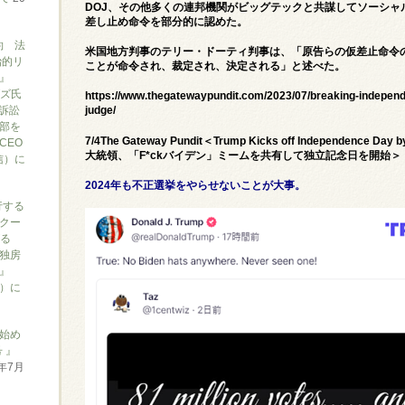
DOJ、その他多くの連邦機関がビッグテックと共謀してソーシャ
差し止め命令を部分的に認めた。
約 法
米国地方判事のテリー・ドーティ判事は、「原告らの仮差止命令
治的リ
ことが命令され、裁定され、決定される」と述べた。
』
ブズ氏
https://www.thegatewaypundit.com/2023/07/breaking-independ
訴訟
judge/
部を
7/4The Gateway Pundit＜Trump Kicks off Independence Da
CEO
大統領、「F*ckバイデン」ミームを共有して独立記念日を開始＞
信）に
2024年も不正選挙をやらせないことが大事。
行する
クー
がる
独房
』
ん）に
始め
 』
6年7月