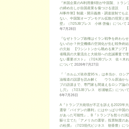
『米国企業のAI利用量6割が中国製、トラン
の締め出しが自国産業を傷つける逆説 【
AI事件簿】制裁・開示義務・調達規制でも止
ない、中国製オープンモデル拡散の現実と規
壁』（7/25JBプレス 小林 啓倫）について
年7月28日
『なぜトランプ政権はイラン戦争を終わらせ
ないのか？外交機構の空洞化が生む戦争終結
の欠如 【ワシントンから眺める東アジア】
省職員の大量流出と大統領への忠誠審査で埋
ない重要ポスト』（7/24JBプレス 佐々木
について
2026年7月27日
『「ホルムズ依存度95％」は本当か、ロシ
油報道の誤謬を読み解く ウラル原油から
ブの語源まで、専門家も間違えるロシア論の
し穴』（7/23JBプレス 杉浦敏広）につい
6年7月26日
A『トランプ大統領が不正を訴える2020年
選挙「バイデンの勝利」にはやっぱり中国の
があった可能性』、B『トランプを怒りの演
駆り立てた「アメリカの選挙」投票制度のあ
の杜撰』（7/23現代ビジネス 朝香豊）に