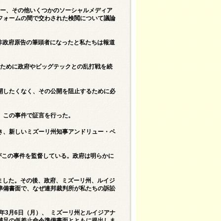
ター、その他いくつかのソーシャルメディア
フォームの間で交わされた検閲について議論
訟の非政府原告の筆頭者になったと私たちは報道
るために政府やビッグテックとの乱打戦を続
開したくなく、その公開を阻止するために必
、この事件で証言を行った。
き、新しいミズーリ州知事アンドリュー・ベ
がこの事件を監督している。政府は明らかに
提出しました。その後、政府、ミズーリ州、ルイジ
準備書面で、なぜ連邦裁判所が私たちの訴訟
年3月6日（月）、 ミズーリ州とルイジアナ
補足の仮差止命令準備書面とともに提出しま