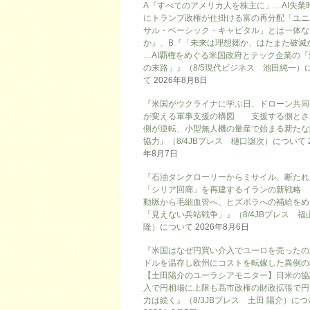
A『すべてのアメリカ人を株主に」…AI失業
にトランプ政権が仕掛ける富の再分配「ユニ
サル・ベーシック・キャピタル」とは一体な
か』、B『「未来は理想郷か、はたまた破滅
…AI覇権をめぐる米国政府とテック企業の「
の末路」』（8/5現代ビジネス 池田純一）
て
2026年8月8日
『米国がウクライナに学ぶ日、ドローン共同
が変える軍事支援の構図 支援する側とさ
側が逆転、小型無人機の量産で始まる新たな
協力』（8/4JBプレス 樋口譲次）について
年8月7日
『石油タンクローリーからミサイル、断たれ
「シリア回廊」を再建するイランの新戦略
動脈から毛細血管へ、ヒズボラへの補給をめ
「見えない兵站戦争」』（8/4JBプレス 福
隆）について
2026年8月6日
『米国はなぜ円買い介入でユーロを売ったの
ドルを温存し欧州にコストを転嫁した異例の
【土田陽介のユーラシアモニター】日米の協
入で円相場に上限も高市政権の財政拡張で円
力は続く』（8/3JBプレス 土田 陽介）に