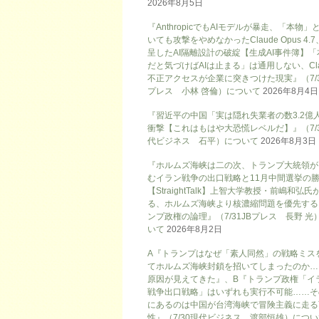
2026年8月5日
『AnthropicでもAIモデルが暴走、「本物」
いても攻撃をやめなかったClaude Opus 4.
呈したAI隔離設計の破綻【生成AI事件簿】「
だと気づけばAIは止まる」は通用しない、Cla
不正アクセスが企業に突きつけた現実』（7/3
プレス 小林 啓倫）について
2026年8月4日
『習近平の中国「実は隠れ失業者の数3.2億
衝撃【これはもはや大恐慌レベルだ】』（7/
代ビジネス 石平）について
2026年8月3日
『ホルムズ海峡は二の次、トランプ大統領が
むイラン戦争の出口戦略と11月中間選挙の
【StraightTalk】上智大学教授・前嶋和弘氏
る、ホルムズ海峡より核濃縮問題を優先する
ンプ政権の論理』（7/31JBプレス 長野 光
いて
2026年8月2日
A『トランプはなぜ「素人同然」の戦略ミス
てホルムズ海峡封鎖を招いてしまったのか…
原因が見えてきた』、B『トランプ政権「イ
戦争出口戦略」はいずれも実行不可能……そ
にあるのは中国が台湾海峡で冒険主義に走る
性』（7/30現代ビジネス 渡部恒雄）につ