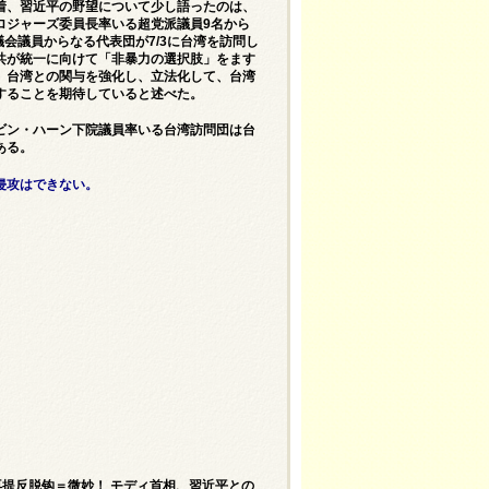
着、習近平の野望について少し語ったのは、
ロジャーズ委員長率いる超党派議員9名から
会議員からなる代表団が7/3に台湾を訪問し
共が統一に向けて「非暴力の選択肢」をます
、台湾との関与を強化し、立法化して、台湾
することを期待していると述べた。
ビン・ハーン下院議員率いる台湾訪問団は台
ある。
侵攻はできない。
再提反脱钩＝微妙！ モディ首相、習近平との