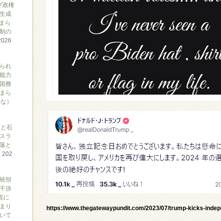
プ政権
生成
まら
制の
2026
られ
能力
国務
まら
れな）
アと石
スラ
落と
て
202
大統領
干渉
説に
まり
https://www.thegatewaypundit.com/2023/07/trump-kicks-inde
ついて