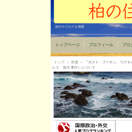
旅行やブログを掲載
トップページ
プロフィール
ブロ
トップ
›
所感
›
『ポスト・プーチン、ワグネル
レス 深川 孝行）について