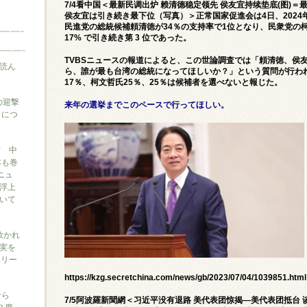
7/4看中国＜最新民调出炉 赖清德稳定领先 侯友宜持续垫底(图)
侯友宜は引き続き最下位（写真）＞正常国家促進会は4日、202
民進党の総統候補頼清徳が34％の支持率で1位となり、民衆党の
17% で引き続き第 3 位であった。
TVBSニュースの報道によると、この世論調査では「頼清徳、侯
読ん
ら、誰が最も台湾の総統になってほしいか？」という質問が行われ
17％、柯文哲氏25％、25％は候補者を選べないと報じた。
の迎撃
来年の選挙までこのペースで行ってほしい。
』につ
信 中
本も巻
ニュ
浮上
いて
に欺かれ
実を
ベリー
https://kzg.secretchina.com/news/gb/2023/07/04/1039851.html
なら
7/5阿波羅新聞網＜习近平没有退路 美代表团惊揭—美代表团抵台