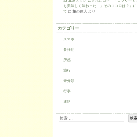
ぬ“北京ダック”にされた日本 「１００年で
も美味しく味わった…」そのココロは？』に
て
に
柏の住人
より
カテゴリー
スマホ
参拝他
所感
旅行
未分類
行事
連絡