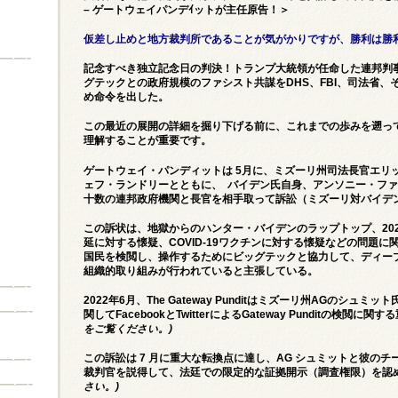
– ゲートウェイパンデｲットが主任原告！＞
仮差し止めと地方裁判所であることが気がかりですが、勝利は勝
記念すべき独立記念日の判決！トランプ大統領が任命した連邦判
グテックとの政府規模のファシスト共謀をDHS、FBI、司法省
め命令を出した。
この最近の展開の詳細を掘り下げる前に、これまでの歩みを遡っ
理解することが重要です。
ゲートウェイ・パンディットは 5月に、ミズーリ州司法長官エリ
ェフ・ランドリーとともに、 バイデン氏自身、アンソニー・フ
十数の連邦政府機関と長官を相手取って
訴訟（ミズーリ対バイデ
この訴状は、地獄からのハンター・バイデンのラップトップ、2020
延に対する懐疑、COVID-19ワクチンに対する懐疑などの問題
国民を検閲し、操作するためにビッグテックと協力して、ディー
組織的取り組みが行われていると主張している。
2022年6月、The Gateway Punditはミズーリ州AGのシ
関してFacebookとTwitterによるGateway Punditの検閲
を
ご覧ください。)
この訴訟は 7 月に重大な転換点に達し、AG シュミットと彼の
裁判官を説得して、法廷での限定的な証拠開示（調査権限）を認
さい。)