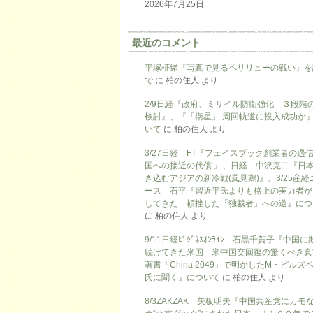
2026年7月25日
最近のコメント
平塚柾緒『写真で見るペリリューの戦い』を
で
に
柏の住人
より
2/9日経『政府、ミサイル防衛強化 ３段階
検討』、『「衛星」 周回軌道に投入成功か
いて
に
柏の住人
より
3/27日経 FT『フェイスブック創業者の過
国への接近の代償 』、日経 中沢克二『日
き込むアジアの新冷戦(風見鶏)』、3/25産経
ース 石平『習近平氏よりも格上の実力者が
してきた 頓挫した「独裁者」への道』につ
に
柏の住人
より
9/11日経ﾋﾞｼﾞﾈｽｵﾝﾗｲﾝ 石黒千賀子『中国
続けてきた米国 米中国交回復の驚くべき真
著書「China 2049」で明かしたM・ピルズ
氏に聞く』について
に
柏の住人
より
8/3ZAKZAK 矢板明夫『中国共産党にカモ