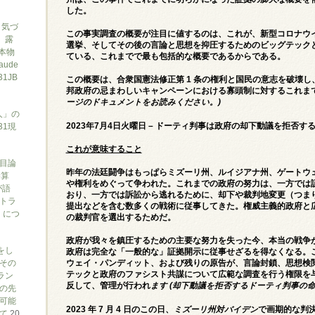
した。
と気づ
この事実調査の概要が注目に値するのは、これが、新型コロナウイ
7、露
選挙、そしてその後の言論と思想を抑圧するためのビッグテック
本物
ている、これまでで最も包括的な概要であるからである。
ude
1JB
この概要は、合衆国憲法修正第 1 条の権利と国民の意志を破壊
邦政府の忌まわしいキャンペーンにおける寡頭制に対するこれま
ージのドキュメントをお読みください。)
人」の
2023年7月4日火曜日 – ドーティ判事は政府の却下動議を拒否
31現
これが意味すること
目論
昨年の法廷闘争はもっぱらミズーリ州、ルイジアナ州、ゲートウ
勝算
や権利をめぐって争われた。これまでの政府の努力は、一方では
が語
おり、一方では訴訟から逃れるために、却下や裁判地変更（つま
トラ
提出などを含む数多くの戦術に従事してきた。権威主義的政府と
）につ
の裁判官を選出するためだ。
政府が我々を鎮圧するための主要な努力を失った今、本当の戦争
をし
政府は完全な「一般的な」証拠開示に従事せざるを得なくなる。
その
ウェイ・パンディット、および残りの原告が、言論封鎖、思想検
テックと政府のファシスト共謀について広範な調査を行う権限を与
ラン
反して、管理が行われ
ます (却下動議を拒否するドーティ判事の
の先
可能
2023 年 7 月 4 日のこの日、
ミズーリ州対バイデン
で画期的な判決
いて
20