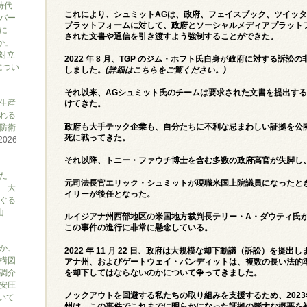
時代
これにより、シュミットAGは、政府、フェイスブック、ツイッ
バー
プラットフォームに対して、政府とソーシャルメディアプラット
に
された文書や通信を引き渡すよう強制することができた。
か」
対立
2022 年 8 月、TGP のジム・ホフト氏自身が政府に対する訴
につい
しました。
(
詳細は
こちらを
ご覧ください。)
それ以来、AGシュミット氏のチームは要求された文書を提出す
生産
けてきた。
れる
政府も大手テック企業も、自分たちに不利な忌まわしい証拠を公
防衛
死に戦ってきた。
2026
それ以降、トニー・ファウチ博士を含む多数の政府高官が失脚し
た
元司法長官エリック・シュミットが現職米国上院議員になったと
 大
イリーが後任となった。
ぐる
山
ルイジアナ州西部地区の米国地方裁判長テリー・A・ダウティ氏
この事件の進行に非常に懸念している。
か、
2022 年 11 月 22 日、政府は大規模な却下動議（訴訟）を
構図
アナ州、およびゲートウェイ・パンディットは、複数の長い法的
調介
を却下してはならないのかについて争ってきました。
安圧
ノックアウトを回避する私たちの取り組みを支援するため、2023
ついて
州は、この事件でこれまでに明らかになった証拠の膨大な概要を