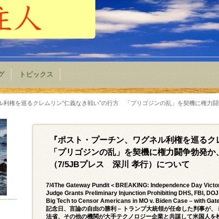
グ
トピックス
利権を巡るクレムリン“仁義なき戦い”の行方 「プリゴジンの乱」を契機に権力闘争
『ポスト・プーチン、ワグネル利権を巡るク
「プリゴジンの乱」を契機に権力闘争勃発か
（7/5JBプレス 深川 孝行）について
7/4The Gateway Pundit＜BREAKING: Independence Day Victory
Judge Grants Preliminary Injunction Prohibiting DHS, FBI, DOJ
Big Tech to Censor Americans in MO v. Biden Case – with G
記念日、言論の自由の勝利 – トランプ大統領が任命した判事が、ミ
法省、その他の機関が大手テクノロジー企業と共謀して米国人を