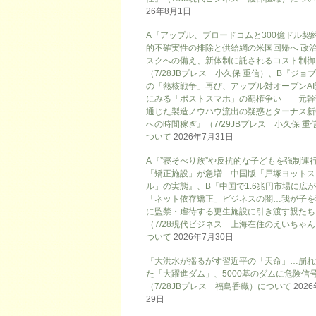
26年8月1日
A『アップル、ブロードコムと300億ドル契
的不確実性の排除と供給網の米国回帰へ 政
スクへの備え、新体制に託されるコスト制御
（7/28JBプレス 小久保 重信）、B『ジョ
の「熱核戦争」再び、アップル対オープンAI
にみる「ポストスマホ」の覇権争い 元幹
通じた製造ノウハウ流出の疑惑とターナス新
への時間稼ぎ』（7/29JBプレス 小久保 重
ついて
2026年7月31日
A『”寝そべり族”や反抗的な子どもを強制連
「矯正施設」が急増…中国版「戸塚ヨットス
ル」の実態』、B『中国で1.6兆円市場に広
「ネット依存矯正」ビジネスの闇…我が子を
に監禁・虐待する更生施設に引き渡す親たち
（7/28現代ビジネス 上海在住のえいちゃ
ついて
2026年7月30日
『大洪水が揺るがす習近平の「天命」…崩れ
た「大躍進ダム」、5000基のダムに危険信号
（7/28JBプレス 福島香織）について
202
29日