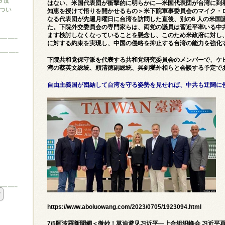
３度
はない、米国代表団が衝撃的に明らかに—米国代表団が台湾に到
つい
知恵を授けて悟りを開かせるもの＞米下院軍事委員会のマイク・
なる代表団が先週月曜日に台湾を訪問した直後、別の6 人の米国議
た。下院外交委員会の専門家らは、両党の議員は習近平率いる中
ます検討しなくなっていることを懸念し、このため米政府に対し
に対する約束を実現し、中国の侵略を抑止する台湾の能力を強化
下院共和党保守派を代表する共和党研究委員会のメンバーで、ケ
湾の蔡英文総統、頼清徳副総統、呉釗燮外相らと会談する予定で
自由主義国が団結して台湾を守る姿勢を見せれば、中共も迂闊に
https://www.aboluowang.com/2023/0705/1923094.html
7/5阿波羅新聞網＜微妙！莫迪避见习近平—上合组织峰会 习近平