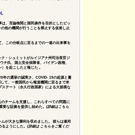
利。
事は、言論検閲と国民操作を目的としたビッ
、その他の機関が行うことを禁止する仮差し止
て、この分岐点に至るまでの一連の出来事を
ック・シュミットがルイジアナ州司法長官ジ
ァウチ氏、国土安全保障省、バイデン政権、
ン）を起こした
と報じた 。
年の選挙の誠実さ、COVID- 19の起源と蔓
に関して、一般国民から報道機関に至るまで米
プステート（永久行政国家）による大規模な
ュミット氏のチームを支援し、これらすべての問題に
に関する重要な証拠を提供し始めた。
(
詳細は
こちら
チームが大きな勝利を収めました。 彼らは連邦
めるようにした。
(詳細は
こちらを
ご覧くだ