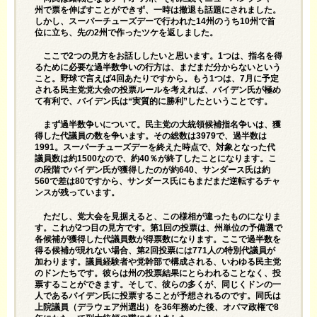
州で票を伸ばすことができず、一時は撤退も話題にされました。
しかし、スーパーチューズデーで行われた14州のうち10州で首
位に立ち、先の2州で作ったツケを返しました。
ここで2つの見方をお話ししたいと思います。1つは、指名を得
るために必要な過半数争いの行方は、まだまだ分からないという
こと。野球で言えば4回あたりですから。もう1つは、7月に予定
される民主党党大会の投票ルールを考えれば、バイデン氏が極め
て有利で、バイデン氏は“実質的に勝利”したということです。
まず過半数争いについて。民主党の大統領候補指名争いは、獲
得した代議員の数を争います。その総数は3979で、過半数は
1991。スーパーチューズデーを終えた時点で、対象となった代
議員数は約1500なので、約40％が終了したことになります。こ
の段階でバイデン氏が獲得したのが約640、サンダース氏は約
560で差は80ですから、サンダース氏にもまだまだ逆転するチャ
ンスが残っています。
ただし、党大会を見据えると、この様相が違ったものになりま
す。これが2つ目の見方です。第1回の投票は、州単位の予備選で
各候補が獲得した代議員数が得票数になります。ここで過半数を
得る候補が現れない場合、第2回投票には771人の特別代議員が
加わります。議員経験者や党幹部で構成される、いわゆる民主党
のドンたちです。彼らは州の投票結果にとらわれることなく、投
票することができます。そして、彼らの多くが、同じくドンの一
人であるバイデン氏に投票することが予想されるのです。同氏は
上院議員（デラウェア州選出）を36年務めた後、オバマ政権で8