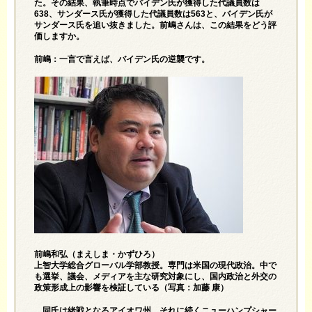
た。その結果、執筆時点でバイデン氏が獲得した代議員数は
638、サンダース氏が獲得した代議員数は563と、バイデン氏が
サンダース氏を追い抜きました。前嶋さんは、この結果をどう評
価しますか。
前嶋：一言で言えば、バイデン氏の逆襲です。
前嶋和弘（まえしま・かずひろ）
上智大学総合グローバル学部教授。専門は米国の現代政治。中で
も選挙、議会、メディアを主な研究対象にし、国内政治と外交の
政策形成上の影響を検証している（写真：加藤 康）
同氏は緒戦となるアイオワ州、それに続くニューハンプシャー