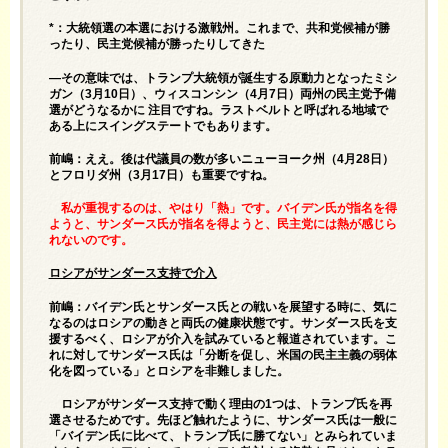
*：大統領選の本選における激戦州。これまで、共和党候補が勝
ったり、民主党候補が勝ったりしてきた
—その意味では、トランプ大統領が誕生する原動力となったミシ
ガン（3月10日）、ウィスコンシン（4月7日）両州の民主党予備
選がどうなるかに 注目ですね。ラストベルトと呼ばれる地域で
ある上にスイングステートでもあります。
前嶋：ええ。後は代議員の数が多いニューヨーク州（4月28日）
とフロリダ州（3月17日）も重要ですね。
私が重視するのは、やはり「熱」です。バイデン氏が指名を得
ようと、サンダース氏が指名を得ようと、民主党には熱が感じら
れないのです。
ロシアがサンダース支持で介入
前嶋：バイデン氏とサンダース氏との戦いを展望する時に、気に
なるのはロシアの動きと両氏の健康状態です。サンダース氏を支
援するべく、ロシアが介入を試みていると報道されています。こ
れに対してサンダース氏は「分断を促し、米国の民主主義の弱体
化を図っている」とロシアを非難しました。
ロシアがサンダース支持で動く理由の1つは、トランプ氏を再
選させるためです。先ほど触れたように、サンダース氏は一般に
「バイデン氏に比べて、トランプ氏に勝てない」とみられていま