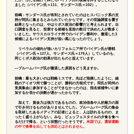
たが、ふたを開けてみたらバイデン氏の後塵を拝することになり
ました（バイデン氏＝111、サンダース氏＝102）。
前嶋：サンダース氏が有利とされていたのはヒスパニック系の支
持が同氏に集まるとみられていたからです。その世論調査を覆す
結果となったのは、やはりボス政治の影響だと考えられます。出
口調査を見ると、投票する候補を直前の数日で決めた人が数多く
いました。サウスカロライナ州でのバイデン勝利や、撤退した3
候補によるバイデン支持が追い風になったのでしょう。
リベラルの傾向が強いカリフォルニア州でバイデン氏が善戦
（バイデン氏＝127人、サンダース氏＝179人）しているのも、
同じくボス政治の効果が出たものと捉えています。
—ブルームバーグ氏が撤退した原因をどう見ますか。
前嶋：最も大きいのは戦略ミスです。先ほど指摘したように、緒
戦のアイオワ州で勝つことが、勝利の方程式です。同氏が同州の
党員集会に参加することができなかったのは、指名候補争いに参
加するか否かの決断が遅かったからです。
加えて、資金力は強力であるものの、政治信条や人的魅力の面
で引き付けるものがありませんでした。ブルームバーグ氏の集会
を取材したあるメディアの記者によると、人は訪れるものの、ま
ったく盛り上がらない。みな、ビュッフェスタイルの夕食を食べ
るだけで帰る、という状態だったそうです。
米国では、選挙運動
の中で食事を出しても供応とはされません。