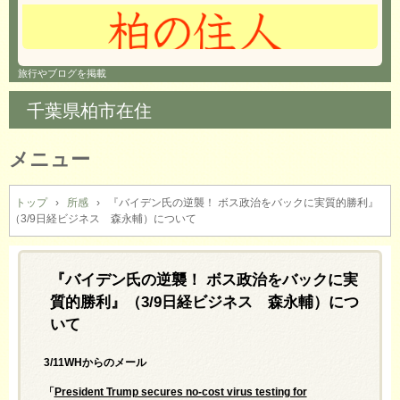
旅行やブログを掲載
千葉県柏市在住
メニュー
コ
ン
トップ
›
所感
›
『バイデン氏の逆襲！ ボス政治をバックに実質的勝利』
（3/9日経ビジネス 森永輔）について
テ
ン
ツ
へ
『バイデン氏の逆襲！ ボス政治をバックに実
ス
質的勝利』（3/9日経ビジネス 森永輔）につ
キ
いて
ッ
プ
3/11WHからのメール
「
President Trump secures no-cost virus testing for