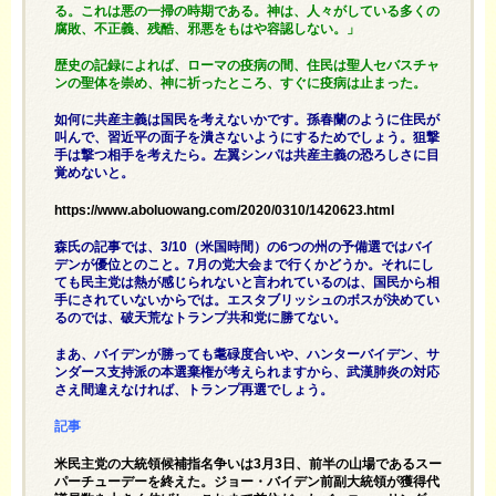
る。これは悪の一掃の時期である。神は、人々がしている多くの
腐敗、不正義、残酷、邪悪をもはや容認しない。」
歴史の記録によれば、ローマの疫病の間、住民は聖人セバスチャ
ンの聖体を崇め、神に祈ったところ、すぐに疫病は止まった。
如何に共産主義は国民を考えないかです。孫春蘭のように住民が
叫んで、習近平の面子を潰さないようにするためでしょう。狙撃
手は撃つ相手を考えたら。左翼シンパは共産主義の恐ろしさに目
覚めないと。
https://www.aboluowang.com/2020/0310/1420623.html
森氏の記事では、3/10（米国時間）の6つの州の予備選ではバイ
デンが優位とのこと。7月の党大会まで行くかどうか。それにし
ても民主党は熱が感じられないと言われているのは、国民から相
手にされていないからでは。エスタブリッシュのボスが決めてい
るのでは、破天荒なトランプ共和党に勝てない。
まあ、バイデンが勝っても耄碌度合いや、ハンターバイデン、サ
ンダース支持派の本選棄権が考えられますから、武漢肺炎の対応
さえ間違えなければ、トランプ再選でしょう。
記事
米民主党の大統領候補指名争いは3月3日、前半の山場であるスー
パーチューデーを終えた。ジョー・バイデン前副大統領が獲得代