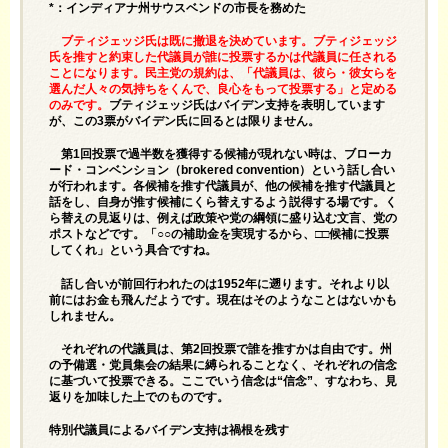
*：インディアナ州サウスベンドの市長を務めた
ブティジェッジ氏は既に撤退を決めています。ブティジェッジ
氏を推すと約束した代議員が誰に投票するかは代議員に任される
ことになります。民主党の規約は、「代議員は、彼ら・彼女らを
選んだ人々の気持ちをくんで、良心をもって投票する」と定める
のみです。
ブティジェッジ氏はバイデン支持を表明しています
が、この3票がバイデン氏に回るとは限りません。
第1回投票で過半数を獲得する候補が現れない時は、ブローカ
ード・コンベンション（brokered convention）という話し合い
が行われます。各候補を推す代議員が、他の候補を推す代議員と
話をし、自身が推す候補にくら替えするよう説得する場です。く
ら替えの見返りは、例えば政策や党の綱領に盛り込む文言、党の
ポストなどです。「○○の補助金を実現するから、□□候補に投票
してくれ」という具合ですね。
話し合いが前回行われたのは1952年に遡ります。それより以
前にはお金も飛んだようです。現在はそのようなことはないかも
しれません。
それぞれの代議員は、第2回投票で誰を推すかは自由です。州
の予備選・党員集会の結果に縛られることなく、それぞれの信念
に基づいて投票できる。ここでいう信念は“信念”、すなわち、見
返りを加味した上でのものです。
特別代議員によるバイデン支持は禍根を残す