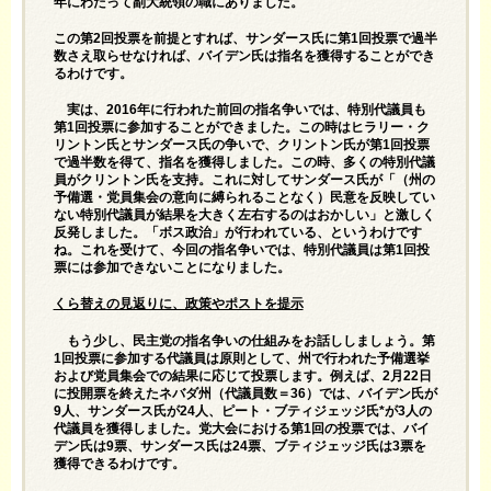
年にわたって副大統領の職にありました。
この第2回投票を前提とすれば、サンダース氏に第1回投票で過半
数さえ取らせなければ、バイデン氏は指名を獲得することができ
るわけです。
実は、2016年に行われた前回の指名争いでは、特別代議員も
第1回投票に参加することができました。この時はヒラリー・ク
リントン氏とサンダース氏の争いで、クリントン氏が第1回投票
で過半数を得て、指名を獲得しました。この時、多くの特別代議
員がクリントン氏を支持。これに対してサンダース氏が「（州の
予備選・党員集会の意向に縛られることなく）民意を反映してい
ない特別代議員が結果を大きく左右するのはおかしい」と激しく
反発しました。「ボス政治」が行われている、というわけです
ね。これを受けて、今回の指名争いでは、特別代議員は第1回投
票には参加できないことになりました。
くら替えの見返りに、政策やポストを提示
もう少し、民主党の指名争いの仕組みをお話ししましょう。第
1回投票に参加する代議員は原則として、州で行われた予備選挙
および党員集会での結果に応じて投票します。例えば、2月22日
に投開票を終えたネバダ州（代議員数＝36）では、バイデン氏が
9人、サンダース氏が24人、ピート・ブティジェッジ氏*が3人の
代議員を獲得しました。党大会における第1回の投票では、バイ
デン氏は9票、サンダース氏は24票、ブティジェッジ氏は3票を
獲得できるわけです。