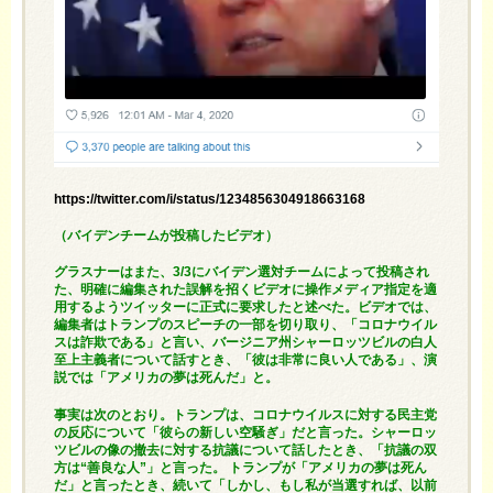
https://twitter.com/i/status/1234856304918663168
（バイデンチームが投稿したビデオ）
グラスナーはまた、3/3にバイデン選対チームによって投稿され
た、明確に編集された誤解を招くビデオに操作メディア指定を適
用するようツイッターに正式に要求したと述べた。ビデオでは、
編集者はトランプのスピーチの一部を切り取り、「コロナウイル
スは詐欺である」と言い、バージニア州シャーロッツビルの白人
至上主義者について話すとき、「彼は非常に良い人である」、演
説では「アメリカの夢は死んだ」と。
事実は次のとおり。トランプは、コロナウイルスに対する民主党
の反応について「彼らの新しい空騒ぎ」だと言った。シャーロッ
ツビルの像の撤去に対する抗議について話したとき、「抗議の双
方は“善良な人”」と言った。 トランプが「アメリカの夢は死ん
だ」と言ったとき、続いて「しかし、もし私が当選すれば、以前