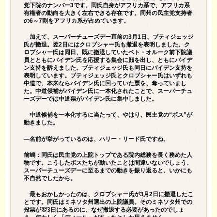
党下院のナンバー3です。同氏自身がアフリカ系で、アフリカ系
有権者の動向を大きく左右できる存在です。同州の民主党支持者
の6～7割をアフリカ系が占めています。
加えて、スーパーチューズデー直前の3月1日、ブティジェッジ
氏が撤退。翌2日にはクロブシャー氏も撤退を表明しました。ク
ロブシャー氏は同日、既に撤退していたベト・オルーク前下院議
員とともにバイデン氏を応援する集会に顔を出し、ともにバイデ
ン支持を訴えました。ブティジェッジ氏も同日にバイデン支持を
表明しています。ブティジェッジ氏とクロブシャー氏はいずれも
中道で、本来ならバイデン氏に回っていた票を、奪っていまし
た。中道候補がバイデン氏に一本化されたことで、スーパーチュ
ーズデーでは中道票がバイデン氏に集中しました。
中道候補を一本化するに当たって、やはり、民主党の“ボス”が
動きました。
—名前が挙がっているのは、ハリー・リード氏ですね。
前嶋：同氏は民主党の上院トップである院内総務を長く務めた人
物です。こうしたボスたちが動いたことは間違いないでしょう。
スーパーチューズデーに至るまでの動きを振り返ると、いかにも
不自然でしたから。
最もおかしかったのは、クロブシャー氏が3月2日に撤退したこ
とです。同氏はミネソタ州選出の上院議員。そのミネソタ州での
投票が翌3日にあるのに、なぜ撤退する必要があったのでしょ