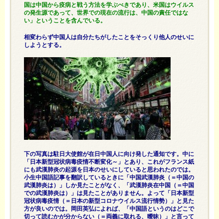
国は中国から疫病と戦う方法を学ぶべきであり、米国はウイルス
の発生源であって、世界での現在の流行は、中国の責任ではな
い」ということを含んでいる。
相変わらず中国人は自分たちがしたことをそっくり他人のせいに
しようとする。
下の写真は駐日大使館が在日中国人に向け発した通知です。中に
「日本新型冠状病毒疫情不断変化～」とあり、これがフランス紙
にも武漢肺炎の起源を日本のせいにしていると思われたのでは。
小生中国語記事を翻訳しているときに「中国武漢肺炎（＝中国の
武漢肺炎は）」しか見たことがなく、「武漢肺炎在中国（＝中国
での武漢肺炎は）」は見たことがありません。よって「日本新型
冠状病毒疫情（＝日本の新型コロナウイルス流行情勢）」と見た
方が良いのでは。岡田英弘によれば、「中国語というのはどこで
切って読むかが分からない（＝両義に取れる、曖昧）」と言って