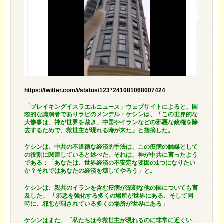
https://twitter.com/i/status/1237241081068007424
「ブレイキングイスラエルニュース」ウェブサイトによると、国
際的な講演者でありラビのメンデル・ケシンは、「この世界的な
大惨事は、神が世界を裁き、中国やイランなどの邪悪な政権を除
去するためで、救世主が現れる時が来た」と指摘した。
ケシンは、中共の不道徳な経済的手法は、この疫病の触媒として
の役割に関連していると述べた。それは、神が中共に言ったよう
である：「あなたは、世界経済の不安定な要因の1つになりたい
か？それではあなたの経済を壊してやろう」と。
ケシンは、親共のイランを含む疫病が深刻な他の国についても言
及した。 「邪悪を強化する多くの場所が世界にある、そして同
時に、邪悪が罰されている多くの場所が世界にある」
ケシンはまた、「私たちは今救世主が現れるのに非常に近くい