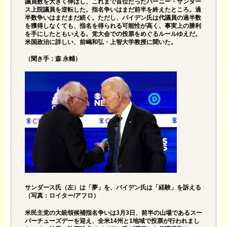
議員数を大きく伸ばし、これまで首位だったバーニー・サンダー
ス上院議員を逆転した。指名争いはまだ前半を終えたところ。過
半数争いはまだまだ続く。ただし、バイデン氏は代議員の過半数
を獲得しなくても、指名を得られる可能性が高く、事実上の勝利
を手にしたともいえる。党大会での投票をめぐるルールゆえだ。
米国政治に詳しい、前嶋和弘・上智大学教授に聞いた。
（聞き手：森 永輔）
サンダース氏（左）は「夢」を、バイデン氏は「経験」を訴える
（写真：ロイター/アフロ）
米民主党の大統領候補指名争いは3月3日、前半の山場であるスー
パーチューズデーを迎え、全米14州と1地域で投票が行われまし