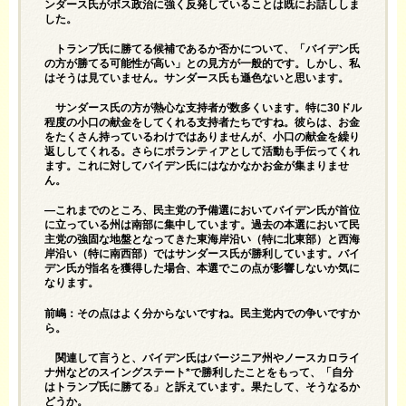
ンダース氏がボス政治に強く反発していることは既にお話ししま
した。
トランプ氏に勝てる候補であるか否かについて、「バイデン氏
の方が勝てる可能性が高い」との見方が一般的です。しかし、私
はそうは見ていません。サンダース氏も遜色ないと思います。
サンダース氏の方が熱心な支持者が数多くいます。特に30ドル
程度の小口の献金をしてくれる支持者たちですね。彼らは、お金
をたくさん持っているわけではありませんが、小口の献金を繰り
返ししてくれる。さらにボランティアとして活動も手伝ってくれ
ます。これに対してバイデン氏にはなかなかお金が集まりませ
ん。
—これまでのところ、民主党の予備選においてバイデン氏が首位
に立っている州は南部に集中しています。過去の本選において民
主党の強固な地盤となってきた東海岸沿い（特に北東部）と西海
岸沿い（特に南西部）ではサンダース氏が勝利しています。バイ
デン氏が指名を獲得した場合、本選でこの点が影響しないか気に
なります。
前嶋：その点はよく分からないですね。民主党内での争いですか
ら。
関連して言うと、バイデン氏はバージニア州やノースカロライ
ナ州などのスイングステート*で勝利したことをもって、「自分
はトランプ氏に勝てる」と訴えています。果たして、そうなるか
どうか。