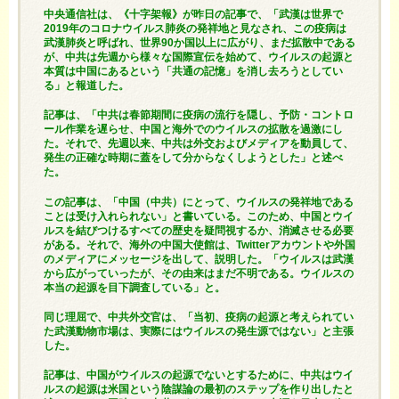
中央通信社は、《十字架報》が昨日の記事で、「武漢は世界で
2019年のコロナウイルス肺炎の発祥地と見なされ、この疫病は
武漢肺炎と呼ばれ、世界90か国以上に広がり、まだ拡散中である
が、中共は先週から様々な国際宣伝を始めて、ウイルスの起源と
本質は中国にあるという「共通の記憶」を消し去ろうとしてい
る」と報道した。
記事は、「中共は春節期間に疫病の流行を隠し、予防・コントロ
ール作業を遅らせ、中国と海外でのウイルスの拡散を過激にし
た。それで、先週以来、中共は外交およびメディアを動員して、
発生の正確な時期に蓋をして分からなくしようとした」と述べ
た。
この記事は、「中国（中共）にとって、ウイルスの発祥地である
ことは受け入れられない」と書いている。このため、中国とウイ
ルスを結びつけるすべての歴史を疑問視するか、消滅させる必要
がある。それで、海外の中国大使館は、Twitterアカウントや外国
のメディアにメッセージを出して、説明した。「ウイルスは武漢
から広がっていったが、その由来はまだ不明である。ウイルスの
本当の起源を目下調査している」と。
同じ理屈で、中共外交官は、「当初、疫病の起源と考えられてい
た武漢動物市場は、実際にはウイルスの発生源ではない」と主張
した。
記事は、中国がウイルスの起源でないとするために、中共はウイ
ルスの起源は米国という陰謀論の最初のステップを作り出したと