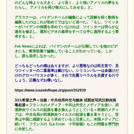
のどんな時よりも大きく、より良く、より強いアメリカの夢をも
たらし、 アメリカを再び偉大にしてみせる」と。
グラスナーは、バイデンチームが編集によって誤解を招く動画を
編集したのはこれが初めてではないと述べた。「もし、ツイッタ
ーがバイデンの保護を求めていなければ、ツイッターは明らかな
過失を修正し、選対ビデオの基準をすべて公平に適用するよう要
求する」と。
Fox Newsによれば、バイデンのチームが公開している他のビデ
オにも、断章取義で編集していることがわかっている。 しか
し、誰も追求しなかった。
どっちもどっちの感はありますが、より悪辣なのは民主党で、且
つツイッターの二重基準は戴けない。シリコンバレーは金儲けだ
けのグローバリストが多く、それで左翼リベラルを支援するので
しょう。正義なぞお構いなし。
https://www.soundofhope.org/post/352939
3/11希望之声＜法媒：中共动用外交与媒体 试图改写武汉肺炎病
毒起源＝
フランスのメディア：中共は外交とメディアを使い、武
漢肺炎ウイルスの起源を書き換えようとしている＞西側のメディ
アは、中共当局が武漢肺炎ウイルスの起源を書き直そうとし、世
界は中国に感謝するよう求めていると注意した。米国メディアに
続いて、フランスの《La Croix 十字架報》もこの問題を専門的
に分析した。