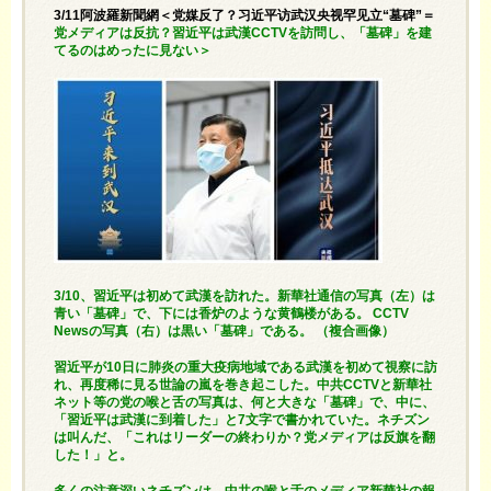
3/11阿波羅新聞網＜党媒反了？习近平访武汉央视罕见立“墓碑”＝
党メディアは反抗？習近平は武漢CCTVを訪問し、「墓碑」を建
てるのはめったに見ない＞
3/10、習近平は初めて武漢を訪れた。新華社通信の写真（左）は
青い「墓碑」で、下には香炉のような黄鶴楼がある。 CCTV
Newsの写真（右）は黒い「墓碑」である。 （複合画像）
習近平が10日に肺炎の重大疫病地域である武漢を初めて視察に訪
れ、再度稀に見る世論の嵐を巻き起こした。中共CCTVと新華社
ネット等の党の喉と舌の写真は、何と大きな「墓碑」で、中に、
「習近平は武漢に到着した」と7文字で書かれていた。ネチズン
は叫んだ、「これはリーダーの終わりか？党メディアは反旗を翻
した！」と。