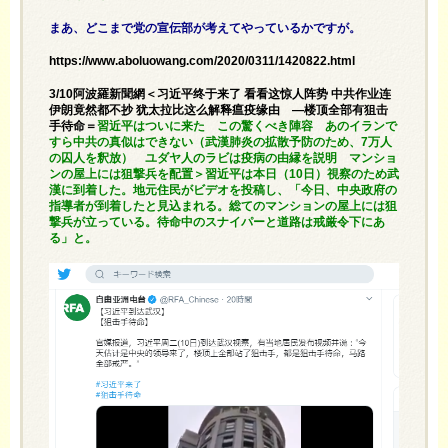
まあ、どこまで党の宣伝部が考えてやっているかですが。
https://www.aboluowang.com/2020/0311/1420822.html
3/10阿波羅新聞網＜习近平终于来了 看看这惊人阵势 中共作业连
伊朗竟然都不抄 犹太拉比这么解释瘟疫缘由 —楼顶全部有狙击
手待命＝
習近平はついに来た この驚くべき陣容 あのイランで
すら中共の真似はできない（武漢肺炎の拡散予防のため、7万人
の囚人を釈放） ユダヤ人のラビは疫病の由縁を説明 マンショ
ンの屋上には狙撃兵を配置＞習近平は本日（10日）視察のため武
漢に到着した。地元住民がビデオを投稿し、「今日、中央政府の
指導者が到着したと見込まれる。総てのマンションの屋上には狙
撃兵が立っている。待命中のスナイパーと道路は戒厳令下にあ
る」と。