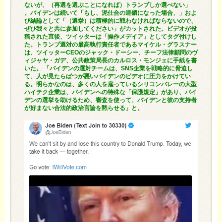
ないが、（再選を選ぶことになれば）トランプしか選べない」
。バイデンは続いて「もし、泥仕合の連鎖になった場合、」およ
び結論として「（選挙）は積極的に戦わなければならないので、
ぜひ我々と共に参加してください」がカットされた。ビデオが投
稿された直後、ツイッターは「操作メデイア」としてタグ付けし
た。トランプ選対の最高執行責任者であるマイケル・グラスナー
は、ツイッターCEOのジャック・ドーシー、チーフ法律顧問のヴ
ィジャヤ・ガデ、公共政策局長のカルロス・モンジェに手紙を書
いた。 「バイデンの選対チームは、SNS企業を戦略的に脅迫し
て、人が見たらばつが悪いバイデンのビデオに圧力をかけてい
る。明らかなのは、多くの人を雇っているシリコンバレーの大型
ハイテク企業は、バイデンへの特殊な「保護規定」があり、バイ
デンの選挙を助けるため、審査を使って、バイデンと彼の支持者
が好まない合法的政治言論を黙らせる」と。