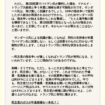
ただし、第2回投票でバイデン氏が勝利した場合、ドナルド・
トランプ大統領と争う本選に禍根を残す可能性が大です。サンダ
ース氏は、再び激しく抗議するでしょう。16年の指名争いで批判
したボス政治が再演されるわけですから。このためサンダース氏
は、指名争いが始まる前からこれを警戒し、「たとえ過半数の票
を獲得できなくても、第1回投票で首位となったものが指名され
るべきだ」と主張しています。今からルールが変わることはない
と思いますが。
サンダース氏による抗議が激しくなれば、同氏の支持者が本選
でバイデン氏に投票しない、もしくは投票そのものに行かない可
能性が浮上します。これはトランプ氏に有利な状況を生み出しま
す。
—民主党の指名争いが激しくなればトランプ氏が有利になる、と
いわれています。ここに理由の1つがあるのですね。
前嶋：そうですね。ただし、もっと大きな理由があると考えてい
ます。民主党に「熱」がないことです。これまで行われた予備
選・党員集会を振り返ると、その投票率が極めて低く、その平均
は約24％にとどまります。従来の平均は約30％でした。中で
も、民主党だけが予備選・党員集会を開いた州は投票率が低く、
バージニア州は21.4％、サウスカロライナ州は13.8％。ネバダ州
は4.9％にとどまります。民主党の候補に誰が得るにせよ、この
盛り上がりのなさは、トランプ氏に有利に働きます。
民主党のボスが中道候補を一本化？！