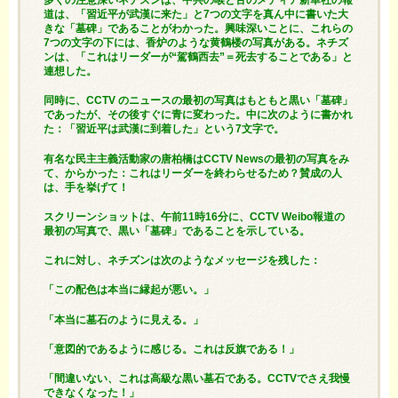
多くの注意深いネチズンは、中共の喉と舌のメディア新華社の報
道は、「習近平が武漢に来た」と7つの文字を真ん中に書いた大
きな「墓碑」であることがわかった。興味深いことに、これらの
7つの文字の下には、香炉のような黄鶴楼の写真がある。ネチズ
ンは、「これはリーダーが“駕鶴西去”＝死去することである」と
連想した。
同時に、CCTV のニュースの最初の写真はもともと黒い「墓碑」
であったが、その後すぐに青に変わった。中に次のように書かれ
た：「習近平は武漢に到着した」という7文字で。
有名な民主主義活動家の唐柏橋はCCTV Newsの最初の写真をみ
て、からかった：これはリーダーを終わらせるため？賛成の人
は、手を挙げて！
スクリーンショットは、午前11時16分に、CCTV Weibo報道の
最初の写真で、黒い「墓碑」であることを示している。
これに対し、ネチズンは次のようなメッセージを残した：
「この配色は本当に縁起が悪い。」
「本当に墓石のように見える。」
「意図的であるように感じる。これは反旗である！」
「間違いない、これは高級な黒い墓石である。CCTVでさえ我慢
できなくなった！」