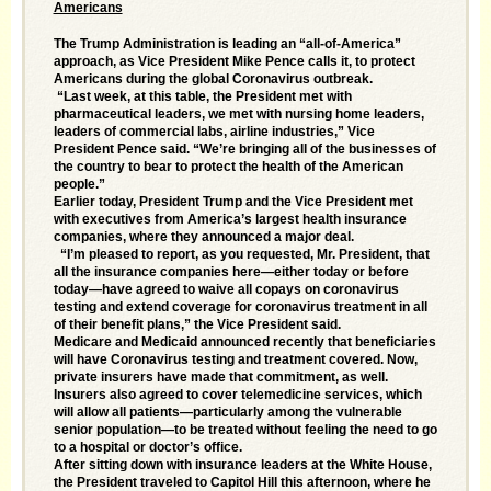
Americans
The Trump Administration is leading an “all-of-America”
approach, as Vice President Mike Pence calls it, to protect
Americans during the global Coronavirus outbreak.
“Last week, at this table, the President met with
pharmaceutical leaders, we met with nursing home leaders,
leaders of commercial labs, airline industries,”
Vice
President Pence said
. “We’re bringing all of the businesses of
the country to bear to protect the health of the American
people.”
Earlier today, President Trump and the Vice President met
with executives from America’s largest health insurance
companies, where they announced a major deal.
“I’m pleased to report, as you requested, Mr. President, that
all the insurance companies here—either today or before
today—have agreed to waive all copays on coronavirus
testing and extend coverage for coronavirus treatment in all
of their benefit plans,” the Vice President said.
Medicare and Medicaid announced recently that beneficiaries
will have Coronavirus testing and treatment covered. Now,
private insurers have made that commitment, as well.
Insurers also agreed to cover telemedicine services, which
will allow all patients—particularly among the vulnerable
senior population—to be treated without feeling the need to go
to a hospital or doctor’s office.
After sitting down with insurance leaders at the White House,
the President traveled to Capitol Hill this afternoon, where he