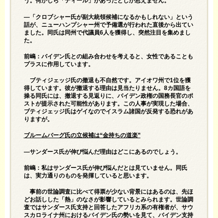
う。何かしら「ディール」があったとしか思えません。
—「クロブシャー氏が副大統領候補になるかもしれない」という
話が、ニューハンプシャー州で予備選が行われた直後から出てい
ました。同氏は同州で代議員6人を獲得し、突然注目を集めまし
た。
前嶋：バイデン氏との組み合わせを考えると、女性であることも
プラスに作用しています。
ブティジェッジ氏の撤退も不自然です。アイオワ州で1位を獲
得しています。彼が撤退する理由は見当たりません。8カ国語を
操る同氏には、撤退する見返りに、バイデン政権の国務長官のポ
ストが提示された可能性があります。この人事が実現した場合、
ブティジェッジ氏はゲイなのでイスラム諸国が反発する恐れがあ
りますが。
ブルームバーグ氏の立候補は“金持ちの道楽”
—サンダース氏が伸び悩んだ理由はどこにあるのでしょう。
前嶋：私はサンダース氏が伸び悩んだとは見ていません。同氏
は、実力通りのものを発揮していると思います。
事前の世論調査に比べて得票が少ない背景にはあるのは、先ほ
どお話しした「熱」のなさが影響しているとみられます。世論調
査ではサンダース氏支持と回答したアフリカ系の有権者が、サウ
スカロライナ州におけるバイデン氏の勢いを見て、バイデン支持