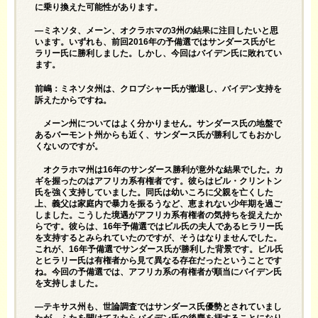
に乗り換えた可能性があります。
—ミネソタ、メーン、オクラホマの3州の結果に注目したいと思
います。いずれも、前回2016年の予備選ではサンダース氏がヒ
ラリー氏に勝利しました。しかし、今回はバイデン氏に敗れてい
ます。
前嶋：ミネソタ州は、クロブシャー氏が撤退し、バイデン支持を
訴えたからですね。
メーン州についてはよく分かりません。サンダース氏の地盤で
あるバーモント州からも近く、サンダース氏が勝利してもおかし
くないのですが。
オクラホマ州は16年のサンダース勝利が意外な結果でした。カ
ギを握ったのはアフリカ系有権者です。彼らはビル・クリントン
氏を強く支持していました。同氏は幼いころに父親を亡くした
上、義父は家庭内で暴力を振るうなど、恵まれない少年期を過ご
しました。こうした境遇がアフリカ系有権者の気持ちを捉えたか
らです。彼らは、16年予備選ではビル氏の夫人であるヒラリー氏
を支持するとみられていたのですが、そうはなりませんでした。
これが、16年予備選でサンダース氏が勝利した背景です。ビル氏
とヒラリー氏は有権者から見て異なる存在だったということです
ね。今回の予備選では、アフリカ系の有権者が順当にバイデン氏
を支持しました。
—テキサス州も、世論調査ではサンダース氏優勢とされていまし