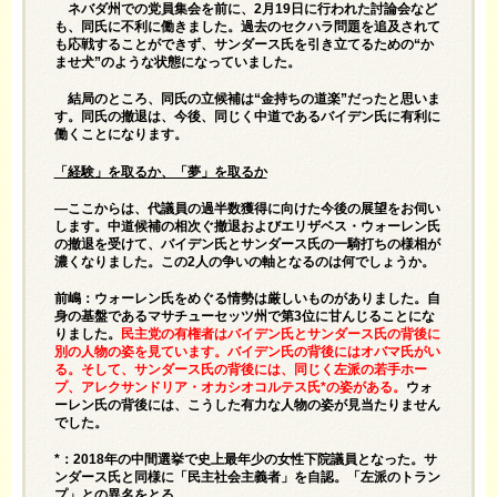
ネバダ州での党員集会を前に、2月19日に行われた討論会など
も、同氏に不利に働きました。過去のセクハラ問題を追及されて
も応戦することができず、サンダース氏を引き立てるための“か
ませ犬”のような状態になっていました。
結局のところ、同氏の立候補は“金持ちの道楽”だったと思いま
す。同氏の撤退は、今後、同じく中道であるバイデン氏に有利に
働くことになります。
「経験」を取るか、「夢」を取るか
—ここからは、代議員の過半数獲得に向けた今後の展望をお伺い
します。中道候補の相次ぐ撤退およびエリザベス・ウォーレン氏
の撤退を受けて、バイデン氏とサンダース氏の一騎打ちの様相が
濃くなりました。この2人の争いの軸となるのは何でしょうか。
前嶋：ウォーレン氏をめぐる情勢は厳しいものがありました。自
身の基盤であるマサチューセッツ州で第3位に甘んじることにな
りました。
民主党の有権者はバイデン氏とサンダース氏の背後に
別の人物の姿を見ています。バイデン氏の背後にはオバマ氏がい
る。そして、サンダース氏の背後には、同じく左派の若手ホー
プ、アレクサンドリア・オカシオコルテス氏*の姿がある。
ウォ
ーレン氏の背後には、こうした有力な人物の姿が見当たりません
でした。
*：2018年の中間選挙で史上最年少の女性下院議員となった。サ
ンダース氏と同様に「民主社会主義者」を自認。「左派のトラン
プ」との異名をとる。