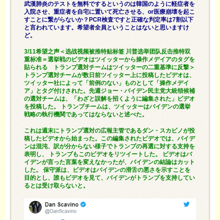
武漢肺炎のテストを無料でするというのは韓国のように軽症者を
入院させ、重症者を自宅に置いて死亡させる、or医療崩壊を起こ
すことに繋がらないか？PCR検査ですと正確な判定率は7割以下
と言われています。希望者全員ということはないと思いますけ
ど。
3/11希望之声＜选战视频被推特贴标签 川普选举团队反击推特双
重标准＝選挙戦のビデオはツイッターから操作メデイアのタグを
貼られる トランプ選対チームはツイッターの二重基準に反撃＞
トランプ選対チームが数日前ツイッター上に投稿したビデオは、
ツイッター社によって「前例のない」ものとして「操作メデイ
ア」とタグ付けされた。先週ジョー・バイデン民主党大統領候補
の選対チームは、「わざと誤解を招くように編集された」ビデオ
を投稿した。 トランプチームは、ツイッターはバイデンの選挙
戦略の執行機関であってはならないと述べた。
これは週末にトランプ選対の広報主管であるダン・スカビノが投
稿したビデオから始まった。この編集されたビデオでは、バイデ
ンは混沌、訳が分からない様子でトランプの再選に対する支持を
表明し、 トランプもこのビデオをリツイートした。 ビデオはバ
イデンが言った言葉を変えなかったが、バイデンの結論はカット
した。 保守派は、ビデオはバイデンの滑舌の悪さを示すことを
目的とし、誰もビデオを見て、バイデンがトランプを支持してい
るとは受け取らないと。