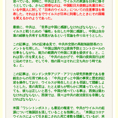
述べている。同時に、中共はまた、ウイルスの来源を日本に移そ
うとしている。さらに
狡猾なのは、中国駐日大使館は先週日本に
いる中国人に対して「日本のウイルス」についての注意事項を発
表した。それはまるでウイルスが日本に到着したときにその国籍
を変えるかのようであった。
最後に、中共は、「世界は中国に感謝しなければならない」、ウ
イルスと戦うための「犠牲」を出した中国に感謝し、中国は自分
達の経験を共有する用意があるという世論を作り出そうとした。
この記事は、3/5の記者会見で、中共外交部の馬朝旭副部長のコ
メントを引用した。「中国は国内では疫病予防とコントロールの
仕事をしながら、能力の範囲内で外国に支援を提供する」と。こ
れは言い方を変えると、「中共のおかげで、中国の疫病流行は封
じ込めできた。そして今、他の国々はそれに立ち向かう時であ
る」と。
この記事は、ロンドン大学アジア・アフリカ研究所教授である曾
鋭生からの引用で終わる：「中共はずっと中国の事実と歴史的記
述を操作しており、ウイルスが発生したときも否認して隠蔽しよ
うとした。党の高官は、たとえ彼らが明らかに間違っていたとし
ても、彼らは正しいと思う。中国が述べている事は、西側は疑わ
なければならない。西側では、我々は中共の政治宣伝を非難しな
ければならない」。
米国「ワシントンポスト」も最近の報道で、中共がウイルスの起
源について陰謀説を流していることを指摘した。「米国はコロナ
ウイルスによって引き起こされた死亡者数を隠蔽しているが、米