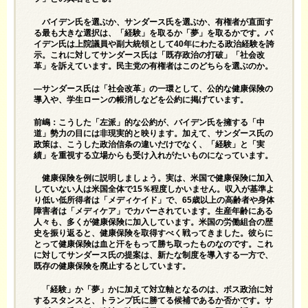
バイデン氏を選ぶか、サンダース氏を選ぶか、有権者が直面す
る最も大きな選択は、「経験」を取るか「夢」を取るかです。バ
イデン氏は上院議員や副大統領として40年にわたる政治経験を誇
示。これに対してサンダース氏は「既存政治の打破」「社会改
革」を訴えています。民主党の有権者はこのどちらを選ぶのか。
—サンダース氏は「社会改革」の一環として、公的な健康保険の
導入や、学生ローンの帳消しなどを公約に掲げています。
前嶋：こうした「左派」的な公約が、バイデン氏を擁する「中
道」勢力の目には非現実的と映ります。加えて、サンダース氏の
政策は、こうした政治信条の違いだけでなく、「経験」と「実
績」を重視する立場からも受け入れがたいものになっています。
健康保険を例に説明しましょう。実は、米国で健康保険に加入
していない人は米国全体で15％程度しかいません。収入が基準よ
り低い低所得者は「メディケイド」で、65歳以上の高齢者や身体
障害者は「メディケア」でカバーされています。生産年齢にある
人々も、多くが健康保険に加入しています。米国の労働組合の歴
史を振り返ると、健康保険を取得すべく戦ってきました。彼らに
とって健康保険は血と汗をもって勝ち取ったものなのです。これ
に対してサンダース氏の提案は、新たな制度を導入する一方で、
既存の健康保険を廃止するとしています。
「経験」か「夢」かに加えて対立軸となるのは、ボス政治に対
するスタンスと、トランプ氏に勝てる候補であるか否かです。サ