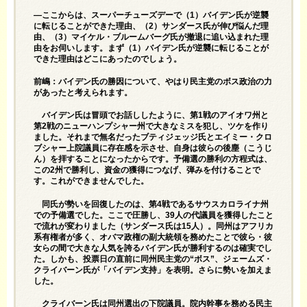
—ここからは、スーパーチューズデーで（1）バイデン氏が逆襲
に転じることができた理由、（2）サンダース氏が伸び悩んだ理
由、（3）マイケル・ブルームバーグ氏が撤退に追い込まれた理
由をお伺いします。まず（1）バイデン氏が逆襲に転じることが
できた理由はどこにあったのでしょう。
前嶋：バイデン氏の勝因について、やはり民主党のボス政治の力
があったと考えられます。
バイデン氏は冒頭でお話ししたように、第1戦のアイオワ州と
第2戦のニューハンプシャー州で大きなミスを犯し、ツケを作り
ました。それまで無名だったブティジェッジ氏とエイミー・クロ
ブシャー上院議員に存在感を示させ、自身は彼らの後塵（こうじ
ん）を拝することになったからです。予備選の勝利の方程式は、
この2州で勝利し、資金の獲得につなげ、弾みを付けることで
す。これができませんでした。
同氏が勢いを回復したのは、第4戦であるサウスカロライナ州
での予備選でした。ここで圧勝し、39人の代議員を獲得したこと
で流れが変わりました（サンダース氏は15人）。同州はアフリカ
系有権者が多く、オバマ政権の副大統領を務めたことで彼ら・彼
女らの間で大きな人気を誇るバイデン氏が勝利するのは確実でし
た。しかも、投票日の直前に同州民主党の“ボス”、ジェームズ・
クライバーン氏が「バイデン支持」を表明。さらに勢いを加えま
した。
クライバーン氏は同州選出の下院議員。院内幹事を務める民主