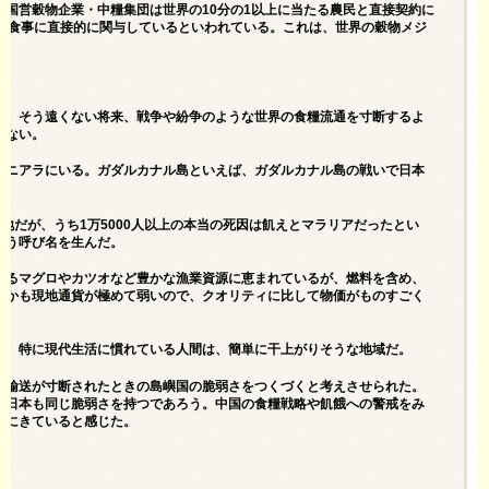
国営穀物企業・中糧集団は世界の10分の1以上に当たる農民と直接契約に
々の食事に直接的に関与しているといわれている。これは、世界の穀物メジ
と、そう遠くない将来、戦争や紛争のような世界の食糧流通を寸断するよ
えない。
ホニアラにいる。ガダルカナル島といえば、ガダルカナル島の戦いで日本
戦の地だが、うち1万5000人以上の本当の死因は飢えとマラリアだったとい
いう呼び名を生んだ。
れるマグロやカツオなど豊かな漁業資源に恵まれているが、燃料を含め、
しかも現地通貨が極めて弱いので、クオリティに比して物価がものすごく
と、特に現代生活に慣れている人間は、簡単に干上がりそうな地域だ。
給輸送が寸断されたときの島嶼国の脆弱さをつくづくと考えさせられた。
は日本も同じ脆弱さを持つであろう。中国の食糧戦略や飢餓への警戒をみ
期にきていると感じた。