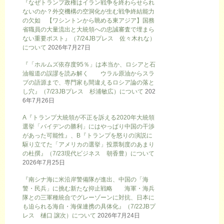
『なぜトランプ政権はイラン戦争を終わらせられ
ないのか？外交機構の空洞化が生む戦争終結能力
の欠如 【ワシントンから眺める東アジア】国務
省職員の大量流出と大統領への忠誠審査で埋まら
ない重要ポスト』（7/24JBプレス 佐々木れな）
について
2026年7月27日
『「ホルムズ依存度95％」は本当か、ロシアと石
油報道の誤謬を読み解く ウラル原油からスラ
ブの語源まで、専門家も間違えるロシア論の落と
し穴』（7/23JBプレス 杉浦敏広）について
202
6年7月26日
A『トランプ大統領が不正を訴える2020年大統領
選挙「バイデンの勝利」にはやっぱり中国の干渉
があった可能性』、B『トランプを怒りの演説に
駆り立てた「アメリカの選挙」投票制度のあまり
の杜撰』（7/23現代ビジネス 朝香豊）について
2026年7月25日
『南シナ海に米沿岸警備隊が進出、中国の「海
警・民兵」に挑む新たな抑止戦略 海軍・海兵
隊との三軍種統合でグレーゾーンに対抗、日本に
も迫られる海自・海保連携の具体化』（7/22JBプ
レス 樋口 譲次）について
2026年7月24日