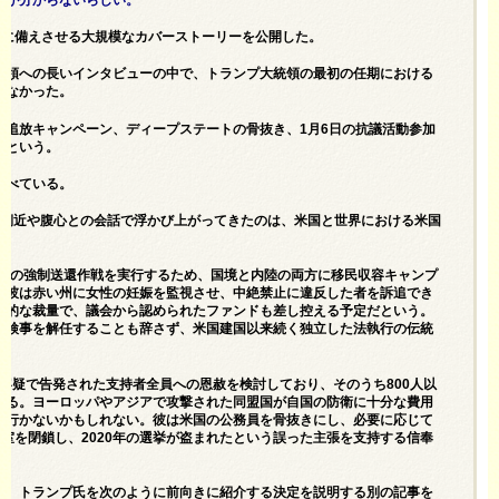
者に備えさせる大規模なカバーストーリーを公開した。
統領への長い
インタビュー
の中で、トランプ大統領の最初の任期における
しなかった。
外追放キャンペーン、ディープステートの骨抜き、1月6日の抗議活動参加
るという。
述べている。
の側近や腹心との会話で浮かび上がってきたのは、米国と世界における米国
ための強制送還作戦を実行するため、国境と内陸の両方に移民収容キャンプ
。彼は赤い州に女性の妊娠を監視させ、中絶禁止に違反した者を訴追でき
人的な裁量で、議会から認められたファンドも差し控える予定だという。
邦検事を解任することも辞さず、米国建国以来続く独立した法執行の伝統
た容疑で告発された支持者全員への恩赦を検討しており、そのうち800人以
いる。ヨーロッパやアジアで攻撃された同盟国が自国の防衛に十分な費用
に行かないかもしれない。彼は米国の公務員を骨抜きにし、必要に応じて
室を閉鎖し、2020年の選挙が盗まれたという誤った主張を支持する信奉
た、トランプ氏を次のように前向きに紹介する決定を説明する別の
記事を