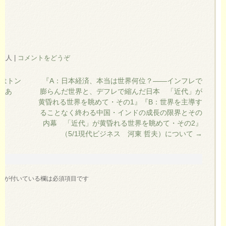
の住人
|
コメントをどうぞ
はトン
『A：日本経済、本当は世界何位？――インフレで
にあ
膨らんだ世界と、デフレで縮んだ日本 「近代」が
て
黄昏れる世界を眺めて・その1』『B：世界を主導す
ることなく終わる中国・インドの成長の限界とその
内幕 「近代」が黄昏れる世界を眺めて・その2』
（5/1現代ビジネス 河東 哲夫）について
→
※
が付いている欄は必須項目です