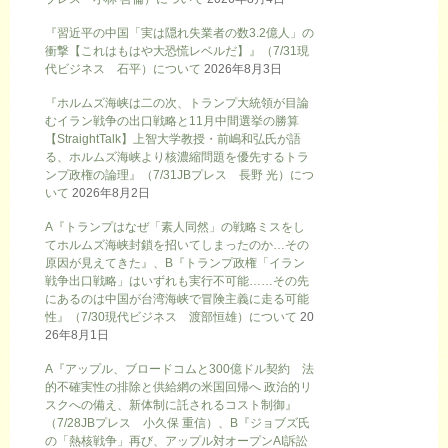
『習近平の中国「実は隠れ失業者の数3.2億人」の
衝撃【これはもはや大恐慌レベルだ】』（7/31現
代ビジネス 石平）について
2026年8月3日
『ホルムズ海峡は二の次、トランプ大統領が目論
むイラン戦争の出口戦略と11月中間選挙の勝算
【StraightTalk】上智大学教授・前嶋和弘氏が語
る、ホルムズ海峡より核濃縮問題を優先するトラ
ンプ政権の論理』（7/31JBプレス 長野 光）につ
いて
2026年8月2日
A『トランプはなぜ「素人同然」の戦略ミスをし
てホルムズ海峡封鎖を招いてしまったのか…その
原因が見えてきた』、B『トランプ政権「イラン
戦争出口戦略」はいずれも実行不可能……その先
にあるのは中国が台湾海峡で冒険主義に走る可能
性』（7/30現代ビジネス 渡部恒雄）について
20
26年8月1日
A『アップル、ブロードコムと300億ドル契約 法
的不確実性の排除と供給網の米国回帰へ 政治的リ
スクへの備え、新体制に託されるコスト制御』
（7/28JBプレス 小久保 重信）、B『ジョブズ氏
の「熱核戦争」再び、アップル対オープンAI訴訟