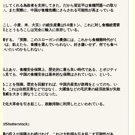
満たしてくれる為政者を支持してきた。だから習近平は食糧問題への取り
ない。また実際に、中国が食糧危機にさらされる可能性が高まっている
もろこし、小麦、米、大豆）の総生産量は5.6億トン。これに対し食糧総需要
に、大豆ととうもろこしは完全に輸入に依存している。
指摘する。「実際、このスローガンの裏側には、これから食糧難時代がく
るいは、飢えたら、食糧を選んでいられない。好き嫌いせず、何でも食べ
といいたいのかもしれない」
トン以上あり、食糧安全保障上、歴史的に最も良い時代である、とポジティ
から見ても、中国の食糧安全は基本的な保障はされていない、という。
することを指摘。歴史を回顧すれば、中国共産党が政権をとってのち、い
饉を経験。これは自然災害などではなく、大躍進などの毛沢東の経済政策が失敗
の権威を大きく損なうことになった。
に文化大革命を引き起こし、政敵排除に利用したといわれている。
Shutterstock）
困層の収入が保障され続ければ、これは大飢饉を引き起こす可能性があ