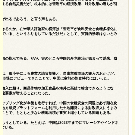
による自然災害だが、根本的には習近平の経済政策、対外政策の過ちが引
者が出るであろう、と言う声もある。
できるのか。在米華人評論家の横河は「習近平が食料安全と食糧多様化に
っている、というふりをしているだけだ」として、実質的効果はないとみ
回帰の指示である。だが、実のところ中国共産党統治が始まって以来、成
のは、鄧小平による農業の請負制導と、自由主義市場の導入のおかげだ。
国際市場にデビューできたことで、中国は空前の飽食時代にはいった。
も輸入に頼り、商品作物や加工食品を海外に高値で輸出できるようにな
安定要素が増えることになった。
カップリング化が今後も進行すれば、中国の食糧安全の問題は必ず顕在化
が地方融資プラットフォームを利用した土地開発による財政収入にうまみ
たことで、もともと少ない耕地面積が事実上縮小している問題もある。
もうとしている。たとえば、中国は2023年までにマレーシアやインドネ
っている。