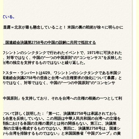
っている。
渐渐显露＝北京が最も懸念していること！ 米国の裏の戦術が徐々に明らかに
、国連総会決議第2758号の中国の誤解に共同で抵抗する
にワシントンのシンクタンクで行われたイベントで、1971年に可決された
く、対等ではなく、中国の“一つの中国原則”の“コンセンサス”を反映した
は台湾の独立を支持するものではないと繰り返した。
クスター・ランバートは4/29、ワシントンのシンクタンクである米国ジ
国連総会決議2758号の歪曲と台湾への主権要求の強化について暴露」と
のではなく、対等ではなく、中国の“一つの中国原則”の“コンセンサ
つの中国原則」を支持しており、それを台湾への主権の根拠の一つとして利
について詳しく説明した：「第一に、決議第2758号は承認されておら
する合意を反映していない。この用語は中華人民共和国の台湾への立場を
湾との関係における各国の主権の選択とは何の関係もない。第三に、決議第
連体制の立場を構成するものではない。第四に、決議第2758号は、国連シ
加から台湾を排除するものではない」と米国国務省「中国グループ」の責