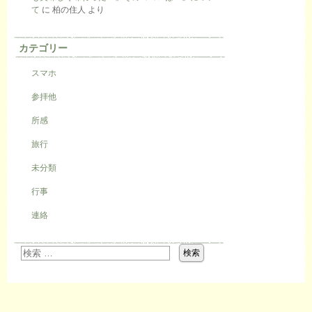
て
に
柏の住人
より
カテゴリー
スマホ
参拝他
所感
旅行
未分類
行事
連絡