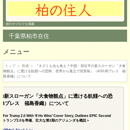
旅行やブログを掲載
千葉県柏市在住
メニュー
コ
ン
トップ
›
所感
›
『ネズミも虫も食え？中国・習近平の新スローガン「大食
物観点」に透ける飢饉への恐怖、世界から孤立で現実味』（4/30JBプレス 福
テ
島香織）について
ン
ツ
へ
の新スローガン「大食物観点」に透ける飢饉への恐
ス
キ
0JBプレス 福島香織）について
ッ
プ
or Trump 2.0 With ‘If He Wins’ Cover Story, Outlines EPIC Second
表紙でトランプ2.0を準備、壮大な第2期のアジェンダを概説＞
のが分からないらしい。