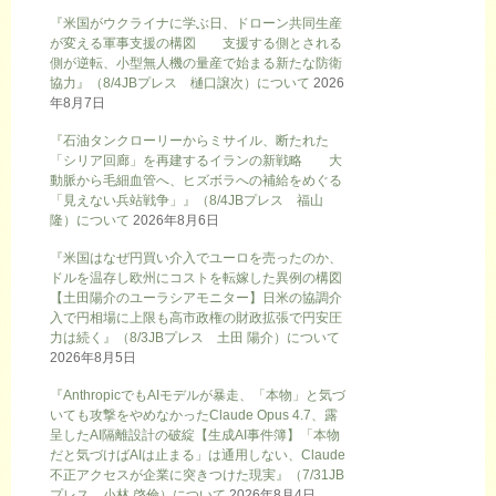
『米国がウクライナに学ぶ日、ドローン共同生産
が変える軍事支援の構図 支援する側とされる
側が逆転、小型無人機の量産で始まる新たな防衛
協力』（8/4JBプレス 樋口譲次）について
2026
年8月7日
『石油タンクローリーからミサイル、断たれた
「シリア回廊」を再建するイランの新戦略 大
動脈から毛細血管へ、ヒズボラへの補給をめぐる
「見えない兵站戦争」』（8/4JBプレス 福山
隆）について
2026年8月6日
『米国はなぜ円買い介入でユーロを売ったのか、
ドルを温存し欧州にコストを転嫁した異例の構図
【土田陽介のユーラシアモニター】日米の協調介
入で円相場に上限も高市政権の財政拡張で円安圧
力は続く』（8/3JBプレス 土田 陽介）について
2026年8月5日
『AnthropicでもAIモデルが暴走、「本物」と気づ
いても攻撃をやめなかったClaude Opus 4.7、露
呈したAI隔離設計の破綻【生成AI事件簿】「本物
だと気づけばAIは止まる」は通用しない、Claude
不正アクセスが企業に突きつけた現実』（7/31JB
プレス 小林 啓倫）について
2026年8月4日