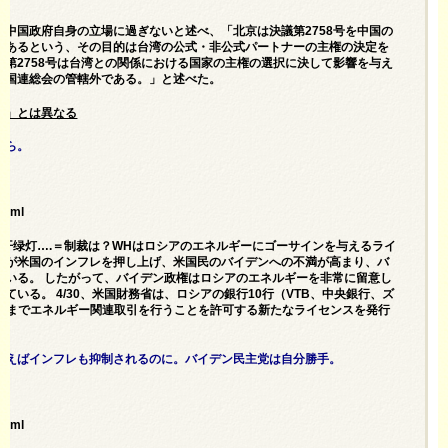
中国政府自身の立場に過ぎないと述べ、「北京は決議第2758号を中国の
であるという、その目的は台湾の公式・非公式パートナーの主権の決定を
第2758号は台湾との関係における国家の主権の選択に決して影響を与え
に国連総会の管轄外である。」と述べた。
則」とは異なる
から。
html
源大开绿灯….＝制裁は？WHはロシアのエネルギーにゴーサインを与えるライ
動が米国のインフレを押し上げ、米国民のバイデンへの不満が高まり、バ
ている。 したがって、バイデン政権はロシアのエネルギーを非常に留意し
いる。 4/30、米国財務省は、ロシアの銀行10行（VTB、中央銀行、ズ
月1日までエネルギー関連取引を行うことを許可する新たなライセンスを発行
使えばインフレも抑制されるのに。バイデン民主党は自分勝手。
html