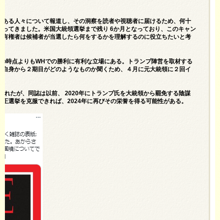
のある人々について報道し、その洞察を読者や視聴者に届けるため、何十
ってきました。米国大統領選挙まで残り 6か月となっており、このキャン
の有権者は候補者が当選したら何をするかを理解するのに役立ちたいと考
どの時点よりもWHでの勝利に有利な立場にある。トランプ陣営を取材する
氏自身から２期目がどのようなものか聞くため、４月に元大統領に２回イ
ばれたが、同誌は以前、 2020年にトランプ氏を大統領から罷免する陰謀
不正選挙を克服できれば、2024年に再びその栄誉を得る可能性がある。