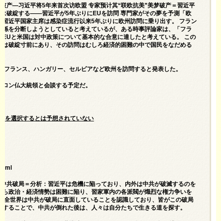
梦将破产—习近平将5年来首次访欧盟 专家预计其“联欧抗美”美梦破产＝習近平
夢は破綻する――習近平が5年ぶりにEUを訪問 専門家がその夢を予測「欧
習近平国家主席は感染症流行以来5年ぶりに欧州訪問に乗り出す。 フラン
関係を分断しようとしていると考えているが、ある時事評論家は、「フラ
、EUと米国は対中政策について基本的な合意に達したと考えている。 この
夢は破綻寸前にあり、その訪問はむしろ経済的困難の中で国民をなだめる
までフランス、ハンガリー、セルビアなど欧州を訪問すると発表した。
クロン仏大統領と会談する予定だ。
主義を選択するとは予想されていない
html
在等中共破局＝分析：習近平は危機に陥っており、内外は中共が破滅するのを
から政治・経済情勢は困難に陥り、習家軍内の各派閥が熾烈な権力争いを
は、全世界は中共が破局に直面していることを認識しており、皆がこの破局
破することで、中共が倒れた後は、人々は自分たちで生きる道を探す。