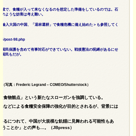
制裁で、食糧が入って来なくなるのを想定した準備をしているのでは。石
送のような妨害は考え難い。
実は食糧輸入大国の中国、「退林還耕」で食糧危機に備え始めた＞も参照してく
05/post-98.php
や国民保護を含めて有事対応ができていない。戦後憲法の呪縛があるにせ
る国民もだが。
eric Legrand – COMEO/Shutterstock）
大食物観点」という新たなスローガンを強調している。
保などによる食糧安全保障の強化が目的とされるが、背景には
めるにつれて、中国が大規模な飢饉に見舞われる可能性もあ
うことか」との声も…。（JBpress）