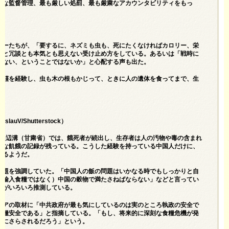
格な監督管理、最も厳しい処罰、最も厳粛なアカウンタビリティをもっ
ザーたちが、「要するに、ネズミも虫も、死にたくなければカロリー、栄
」と冗談とも本気とも思えない受け止め方をしている。あるいは「戦時に
らない、ということではないか」と心配する声も出た。
飢饉を経験し、虫も木の根もかじって、ときに人の遺体を食ってまで、生
V/Shutterstock）
所の夹辺溝（甘粛省）では、餓死者が続出し、生存者は人の汚物や毒の含まれ
絶な飢餓の記録が残っている。こうした経験を持っている中国人だけに、
いるようだ。
問題を強調していた。「中国人の飯の問題はいかなる時でもしっかりと自
（輸入食糧ではなく）中国の穀物で満たさねばならない」などと言ってい
ーがいろいろ推測している。
ジアの取材に「中共政府が最も気にしているのは実のところ執政の安全で
食糧安全である」と指摘している。「もし、将来的に深刻な食糧危機が発
クにさらされるだろう」という。