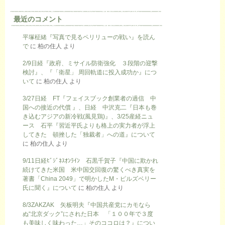
最近のコメント
平塚柾緒『写真で見るペリリューの戦い』を読ん
で
に
柏の住人
より
2/9日経『政府、ミサイル防衛強化 ３段階の迎撃
検討』、『「衛星」 周回軌道に投入成功か』につ
いて
に
柏の住人
より
3/27日経 FT『フェイスブック創業者の過信 中
国への接近の代償 』、日経 中沢克二『日本も巻
き込むアジアの新冷戦(風見鶏)』、3/25産経ニュ
ース 石平『習近平氏よりも格上の実力者が浮上
してきた 頓挫した「独裁者」への道』について
に
柏の住人
より
9/11日経ﾋﾞｼﾞﾈｽｵﾝﾗｲﾝ 石黒千賀子『中国に欺かれ
続けてきた米国 米中国交回復の驚くべき真実を
著書「China 2049」で明かしたM・ピルズベリー
氏に聞く』について
に
柏の住人
より
8/3ZAKZAK 矢板明夫『中国共産党にカモなら
ぬ“北京ダック”にされた日本 「１００年で３度
も美味しく味わった…」そのココロは？』につい