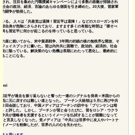
粛清され、注目を集めた汚職撲滅キャンペーンにより多数の政敵が排除され
国社会の政治、経済、言論のあらゆる側面を引き締めた。20大後、習家軍
権力闘争が勃発した。
ている。 人々は「共産党は退陣！習近平は退陣！」などのスローガンを叫
幹部自身が危険にさらされており、ますます多くの有能な幹部は「寝そべ
当局も習近平に何かが起こるのを待っていると思っている。
権力の座に就いてから、米中貿易戦争、3年間の封鎖の後の無秩序な開放、そ
とフェイスブックに書いた。習は内外共に困難で、政治的、経済的、社会
状況に陥っている。解決策のない危機は長期にわたって悪化し、最終的に
至ることになる。
html
头＝習近平が過去を振り返らないと誓った一連のシグナルを発表＞米国からの
は既に元に戻すのは難しい道となった。 プーチン大統領は５月に再び中共
４２回会談しており、中国メディアはプーチンの訪中を「ブリンケンは暗
る」と評した。 しかし、プーチンが習と会うたびに、習をロシア・ウクラ
、中共が侵略者を支援するというイメージを払拭することが困難になって
い」と言及しなくなった。党メディアは「中共には世界中に友人やパートナ
的イメージを粉飾したが、世界の人の心を失わせた。
いると思います。