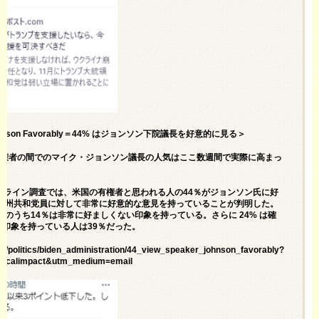
ker Johnson Favorably＝44% はジョンソン下院議長を好意的に見る＞
有権者の間でのマイク・ジョンソン議長の人気はここ数週間で実際に高まっ
ンライン調査では、米国の有権者と思われる人の44％がジョンソン氏に好
アナ州共和党員に対して非常に好意的な意見を持っていることが判明した。
のうち14％は非常に好ましくない印象を持っている。さらに 24% は確
好印象を持っている人は39％だった。
t/politics/biden_administration/44_view_speaker_johnson_favorably?
ticalimpact&utm_medium=email