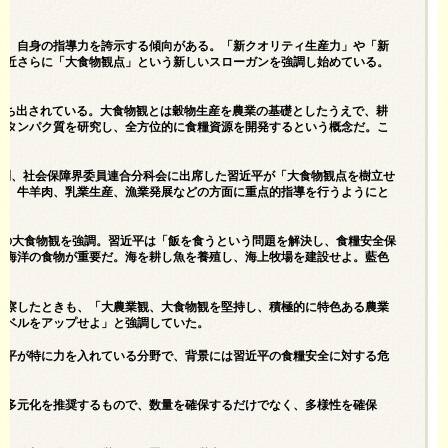
し、自身の指導力を誇示する傾向がある。「新クオリティ生産力」や「新
最近さらに「大食物観点」という新しいスローガンを強調し始めている。
に打ち出されている。大食物観とは穀物生産を農業の基礎としたうえで、耕
、タンパク質を研究し、全方位的に食糧資源を開発するという概念だ。こ
う。
会福利、社会保障界委員連合分科会に出席した習近平が「大食物観点を樹立せ
し、牛羊肉、乳業生産、漁業発展などの方面に重点的指導を行うようにと
この大食物観を強調。習近平は「飯を食うという問題を解決し、食糧安全保
、海洋の食物が重要だ。海を耕し魚を養殖し、海上牧場を建設せよ。藍色
考察したときも、「大農業観、大食物観を堅持し、積極的に特色ある農業
レベルをアップせよ」と強調していた。
近平が特に力を入れている分野で、背景には習近平の食糧安全に対する危
の多元化を推奨するもので、数量を確保するだけでなく、多様性を確保