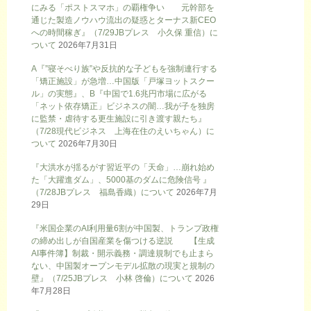
にみる「ポストスマホ」の覇権争い 元幹部を
通じた製造ノウハウ流出の疑惑とターナス新CEO
への時間稼ぎ』（7/29JBプレス 小久保 重信）に
ついて
2026年7月31日
A『”寝そべり族”や反抗的な子どもを強制連行する
「矯正施設」が急増…中国版「戸塚ヨットスクー
ル」の実態』、B『中国で1.6兆円市場に広がる
「ネット依存矯正」ビジネスの闇…我が子を独房
に監禁・虐待する更生施設に引き渡す親たち』
（7/28現代ビジネス 上海在住のえいちゃん）に
ついて
2026年7月30日
『大洪水が揺るがす習近平の「天命」…崩れ始め
た「大躍進ダム」、5000基のダムに危険信号 』
（7/28JBプレス 福島香織）について
2026年7月
29日
『米国企業のAI利用量6割が中国製、トランプ政権
の締め出しが自国産業を傷つける逆説 【生成
AI事件簿】制裁・開示義務・調達規制でも止まら
ない、中国製オープンモデル拡散の現実と規制の
壁』（7/25JBプレス 小林 啓倫）について
2026
年7月28日