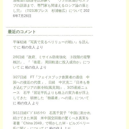
油報道の誤謬を読み解く ウラル原油からスラ
ブの語源まで、専門家も間違えるロシア論の落と
し穴』（7/23JBプレス 杉浦敏広）について
202
6年7月26日
最近のコメント
平塚柾緒『写真で見るペリリューの戦い』を読ん
で
に
柏の住人
より
2/9日経『政府、ミサイル防衛強化 ３段階の迎撃
検討』、『「衛星」 周回軌道に投入成功か』につ
いて
に
柏の住人
より
3/27日経 FT『フェイスブック創業者の過信 中
国への接近の代償 』、日経 中沢克二『日本も巻
き込むアジアの新冷戦(風見鶏)』、3/25産経ニュ
ース 石平『習近平氏よりも格上の実力者が浮上
してきた 頓挫した「独裁者」への道』について
に
柏の住人
より
9/11日経ﾋﾞｼﾞﾈｽｵﾝﾗｲﾝ 石黒千賀子『中国に欺かれ
続けてきた米国 米中国交回復の驚くべき真実を
著書「China 2049」で明かしたM・ピルズベリー
氏に聞く』について
に
柏の住人
より