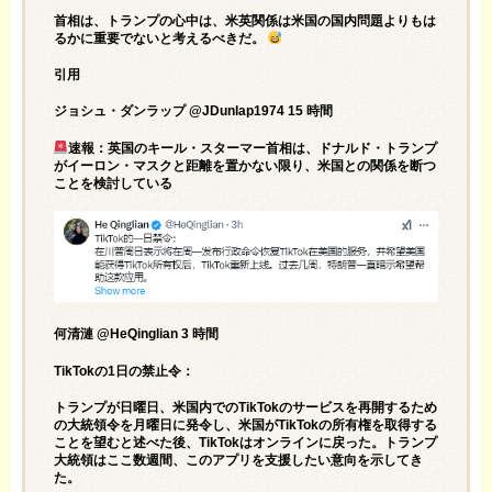
首相は、トランプの心中は、米英関係は米国の国内問題よりもは
るかに重要でないと考えるべきだ。
引用
ジョシュ・ダンラップ @JDunlap1974 15 時間
速報：英国のキール・スターマー首相は、ドナルド・トランプ
がイーロン・マスクと距離を置かない限り、米国との関係を断つ
ことを検討している
何清漣 @HeQinglian 3 時間
TikTokの1日の禁止令：
トランプが日曜日、米国内でのTikTokのサービスを再開するため
の大統領令を月曜日に発令し、米国がTikTokの所有権を取得する
ことを望むと述べた後、TikTokはオンラインに戻った。トランプ
大統領はここ数週間、このアプリを支援したい意向を示してき
た。