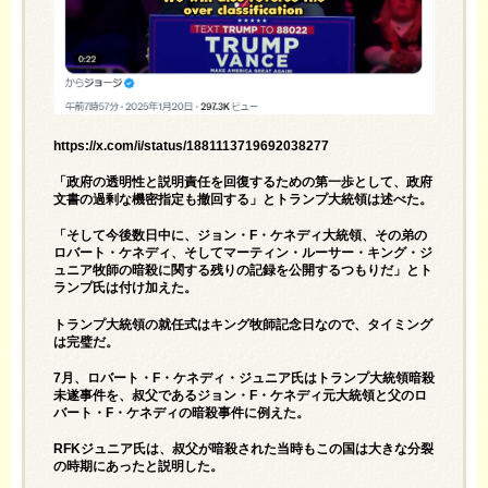
https://x.com/i/status/1881113719692038277
「政府の透明性と説明責任を回復するための第一歩として、政府
文書の過剰な機密指定も撤回する」とトランプ大統領は述べた。
「そして今後数日中に、ジョン・F・ケネディ大統領、その弟の
ロバート・ケネディ、そしてマーティン・ルーサー・キング・ジ
ュニア牧師の暗殺に関する残りの記録を公開するつもりだ」とト
ランプ氏は付け加えた。
トランプ大統領の就任式はキング牧師記念日なので、タイミング
は完璧だ。
7月、ロバート・F・ケネディ・ジュニア氏はトランプ大統領暗殺
未遂事件を、叔父であるジョン・F・ケネディ元大統領と父のロ
バート・F・ケネディの暗殺事件に例えた。
RFKジュニア氏は、叔父が暗殺された当時もこの国は大きな分裂
の時期にあったと説明した。