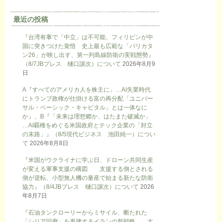
最近の投稿
『台湾有事で「中立」は不可能、フィリピンが中
国に突きつけた覚悟 史上最も広範な「バリカタ
ン26」が映し出す、第一列島線防衛の実戦態勢』
（8/7JBプレス 樋口譲次）について
2026年8月9
日
A『すべてのアメリカ人を株主に」…AI失業時代
にトランプ政権が仕掛ける富の再分配「ユニバー
サル・ベーシック・キャピタル」とは一体なに
か』、B『「未来は理想郷か、はたまた破滅か」
…AI覇権をめぐる米国政府とテック企業の「対立
の末路」』（8/5現代ビジネス 池田純一）につい
て
2026年8月8日
『米国がウクライナに学ぶ日、ドローン共同生産
が変える軍事支援の構図 支援する側とされる
側が逆転、小型無人機の量産で始まる新たな防衛
協力』（8/4JBプレス 樋口譲次）について
2026
年8月7日
『石油タンクローリーからミサイル、断たれた
「シリア回廊」を再建するイランの新戦略 大