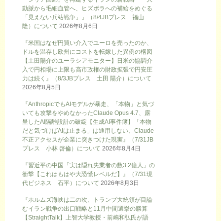
動脈から毛細血管へ、ヒズボラへの補給をめぐる
「見えない兵站戦争」』（8/4JBプレス 福山
隆）について
2026年8月6日
『米国はなぜ円買い介入でユーロを売ったのか、
ドルを温存し欧州にコストを転嫁した異例の構図
【土田陽介のユーラシアモニター】日米の協調介
入で円相場に上限も高市政権の財政拡張で円安圧
力は続く』（8/3JBプレス 土田 陽介）について
2026年8月5日
『AnthropicでもAIモデルが暴走、「本物」と気づ
いても攻撃をやめなかったClaude Opus 4.7、露
呈したAI隔離設計の破綻【生成AI事件簿】「本物
だと気づけばAIは止まる」は通用しない、Claude
不正アクセスが企業に突きつけた現実』（7/31JB
プレス 小林 啓倫）について
2026年8月4日
『習近平の中国「実は隠れ失業者の数3.2億人」の
衝撃【これはもはや大恐慌レベルだ】』（7/31現
代ビジネス 石平）について
2026年8月3日
『ホルムズ海峡は二の次、トランプ大統領が目論
むイラン戦争の出口戦略と11月中間選挙の勝算
【StraightTalk】上智大学教授・前嶋和弘氏が語