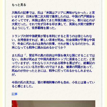
もっと見る
川島氏の記事では、氏は「米国はアジアに興味がなかった」と言
いますが、日米が第二次大戦で激突したのは、中国の門戸開放を
めぐってです。米国は遅れてきた帝国主義だから、割り込むのが
大変だった。それで先ず日本を叩き潰して、英国も大戦で疲弊す
るようにして、世界覇権を握った。
トランプの対中強硬策が習を有利にすると言うのは信じられな
い。台湾侵攻すれば、夥しい若者が死ぬ。社会保障が手薄な中国
で、年金に代わるのは身内の扶養。それが無くなるのだから、反
米になっても戦争に踏み込めるかどうか？
また氏は「、習近平の真の目的は中国を偉大な国にすることでは
ない。自身が死ぬまで中国共産党のトップに居座ることだ」と言
っていますが、それならリスクのある戦争を選ばずに、総書記の
ポジションにいる方が良いのでは？まあ、健康の問題があって、
死ぬのが分かったときには、戦争に打って出るかもしれません
が。
今回の氏の見方は、習の軍権剥奪の件も含め、小生とは違ってい
ると感じました。
記事