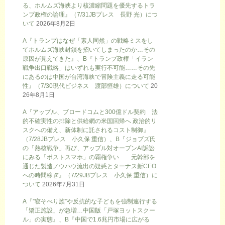
る、ホルムズ海峡より核濃縮問題を優先するトラ
ンプ政権の論理』（7/31JBプレス 長野 光）につ
いて
2026年8月2日
A『トランプはなぜ「素人同然」の戦略ミスをし
てホルムズ海峡封鎖を招いてしまったのか…その
原因が見えてきた』、B『トランプ政権「イラン
戦争出口戦略」はいずれも実行不可能……その先
にあるのは中国が台湾海峡で冒険主義に走る可能
性』（7/30現代ビジネス 渡部恒雄）について
20
26年8月1日
A『アップル、ブロードコムと300億ドル契約 法
的不確実性の排除と供給網の米国回帰へ 政治的リ
スクへの備え、新体制に託されるコスト制御』
（7/28JBプレス 小久保 重信）、B『ジョブズ氏
の「熱核戦争」再び、アップル対オープンAI訴訟
にみる「ポストスマホ」の覇権争い 元幹部を
通じた製造ノウハウ流出の疑惑とターナス新CEO
への時間稼ぎ』（7/29JBプレス 小久保 重信）に
ついて
2026年7月31日
A『”寝そべり族”や反抗的な子どもを強制連行する
「矯正施設」が急増…中国版「戸塚ヨットスクー
ル」の実態』、B『中国で1.6兆円市場に広がる