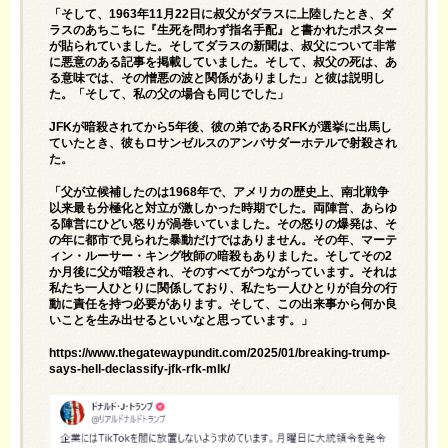
「そして、1963年11月22日に叔父がダラスに上陸したとき、ダ
ラスのあちこちに『生死を問わず指名手配』と書かれたポスター
が貼られていました。そしてダラスの新聞は、叔父について非常
に悪意のある記事を掲載していました。そして、叔父の死は、あ
る意味では、その憎悪の波と関係がありました」と彼は説明し
た。「そして、私の父の場合も同じでした」
JFKが暗殺されてから5年後、彼の弟であるRFKが選挙に出馬し
ていたとき、彼もロサンゼルスのアンバサダーホテルで射殺され
た。
「父が立候補したのは1968年で、アメリカの歴史上、南北戦争
以来最も分極化と対立が激しかった時期でした。両陣営、あらゆ
る陣営にひどい怒りが渦巻いていました。その怒りの爆発は、そ
の年に都市で見られた暴動だけではありません。その年、マーテ
ィン・ルーサー・キング牧師の暗殺もありました。そしてその2
か月後に父が暗殺され、そのすべてがつながっています。それは
私たち一人ひとりに関係しており、私たち一人ひとりが自分の行
動に責任を持つ必要があります。そして、この出来事から何か良
いことを生み出せるといいなと思っています。」
https://www.thegatewaypundit.com/2025/01/breaking-trump-
says-hell-declassify-jfk-rfk-mlk/