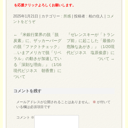
を応援クリックよろしくお願いします。
2025年1月21日
|
カテゴリー :
所感
|
投稿者 : 柏の住人
|
コメ
ントをどうぞ
←
『米銀行業界の脱「脱
『ゼレンスキーが「トラン
炭素」に、ザッカーバーグ
プ前」に起こした「最後の
の脱「ファクトチェック」
危険なあがき」』（1/20現
…いまアメリカで脱「リベ
代ビジネス 塩原俊彦）に
ラル」の動きが加速してい
ついて
→
る「深刻な理由」』（1/16
現代ビジネス 朝香豊）に
ついて
コメントを残す
メールアドレスが公開されることはありません。
※
が付いて
いる欄は必須項目です
コメント
※