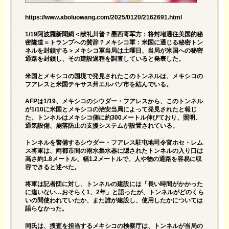
https://www.aboluowang.com/2025/0120/2162691.html
1/19阿波羅新聞網＜献礼川普？墨西哥军方：将封堵通往美国的秘
密隧道＝トランプへの賛辞？メキシコ軍：米国に通じる秘密トン
ネルを封鎖する＞メキシコ軍当局は土曜日、当局が米国への秘密
通路を封鎖し、その建設過程を調査していると発表した。
米国とメキシコの国境で発見されたこのトンネルは、メキシコの
フアレスと米国テキサス州エルパソ市を結んでいる。
AFPは1/19、メキシコのシウダー・フアレスから、このトンネル
が1/10に米国とメキシコの治安当局によって発見されたと報じ
た。トンネルはメキシコ側に約300メートル伸びており、照明、
通気設備、崩落防止の支援システムが設置されている。
トンネルを警備するシウダー・フアレス駐屯地司令官ホセ・レム
ス将軍は、両都市間の雨水集水器に隠されたトンネルの入り口は
高さ約1.8メートル、幅1.2メートルで、人や物の通路を容易に収
容できると述べた。
将軍は記者団に対し、トンネルの建設には「長い時間がかかった
に違いない…おそらく1、2年」と語ったが、トンネルがどのくら
いの間使われていたか、また誰が建設し、使用したかについては
語らなかった。
同氏は、捜査を担当するメキシコの検察庁は、トンネルが当局の