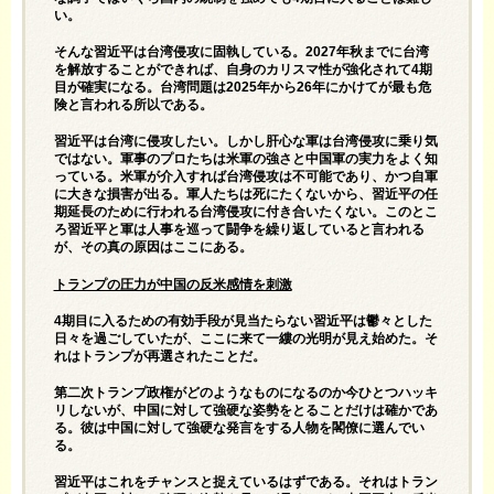
い。
そんな習近平は台湾侵攻に固執している。2027年秋までに台湾
を解放することができれば、自身のカリスマ性が強化されて4期
目が確実になる。台湾問題は2025年から26年にかけてが最も危
険と言われる所以である。
習近平は台湾に侵攻したい。しかし肝心な軍は台湾侵攻に乗り気
ではない。軍事のプロたちは米軍の強さと中国軍の実力をよく知
っている。米軍が介入すれば台湾侵攻は不可能であり、かつ自軍
に大きな損害が出る。軍人たちは死にたくないから、習近平の任
期延長のために行われる台湾侵攻に付き合いたくない。このとこ
ろ習近平と軍は人事を巡って闘争を繰り返していると言われる
が、その真の原因はここにある。
トランプの圧力が中国の反米感情を刺激
4期目に入るための有効手段が見当たらない習近平は鬱々とした
日々を過ごしていたが、ここに来て一縷の光明が見え始めた。そ
れはトランプが再選されたことだ。
第二次トランプ政権がどのようなものになるのか今ひとつハッキ
リしないが、中国に対して強硬な姿勢をとることだけは確かであ
る。彼は中国に対して強硬な発言をする人物を閣僚に選んでい
る。
習近平はこれをチャンスと捉えているはずである。それはトラン