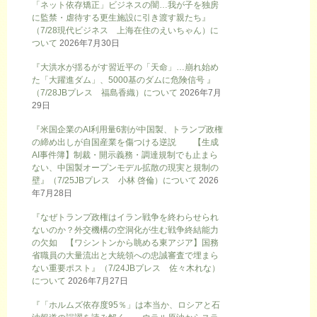
「ネット依存矯正」ビジネスの闇…我が子を独房
に監禁・虐待する更生施設に引き渡す親たち』
（7/28現代ビジネス 上海在住のえいちゃん）に
ついて
2026年7月30日
『大洪水が揺るがす習近平の「天命」…崩れ始め
た「大躍進ダム」、5000基のダムに危険信号 』
（7/28JBプレス 福島香織）について
2026年7月
29日
『米国企業のAI利用量6割が中国製、トランプ政権
の締め出しが自国産業を傷つける逆説 【生成
AI事件簿】制裁・開示義務・調達規制でも止まら
ない、中国製オープンモデル拡散の現実と規制の
壁』（7/25JBプレス 小林 啓倫）について
2026
年7月28日
『なぜトランプ政権はイラン戦争を終わらせられ
ないのか？外交機構の空洞化が生む戦争終結能力
の欠如 【ワシントンから眺める東アジア】国務
省職員の大量流出と大統領への忠誠審査で埋まら
ない重要ポスト』（7/24JBプレス 佐々木れな）
について
2026年7月27日
『「ホルムズ依存度95％」は本当か、ロシアと石