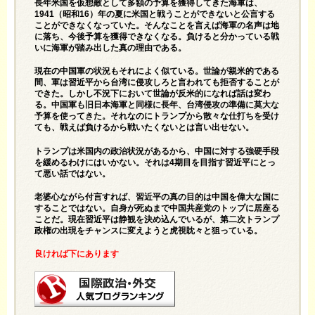
長年米国を仮想敵として多額の予算を獲得してきた海軍は、
1941（昭和16）年の夏に米国と戦うことができないと公言する
ことができなくなっていた。そんなことを言えば海軍の名声は地
に落ち、今後予算を獲得できなくなる。負けると分かっている戦
いに海軍が踏み出した真の理由である。
現在の中国軍の状況もそれによく似ている。世論が親米的である
間、軍は習近平から台湾に侵攻しろと言われても拒否することが
できた。しかし不況下において世論が反米的になれば話は変わ
る。中国軍も旧日本海軍と同様に長年、台湾侵攻の準備に莫大な
予算を使ってきた。それなのにトランプから散々な仕打ちを受け
ても、戦えば負けるから戦いたくないとは言い出せない。
トランプは米国内の政治状況があるから、中国に対する強硬手段
を緩めるわけにはいかない。それは4期目を目指す習近平にとっ
て悪い話ではない。
老婆心ながら付言すれば、習近平の真の目的は中国を偉大な国に
することではない。自身が死ぬまで中国共産党のトップに居座る
ことだ。現在習近平は静観を決め込んでいるが、第二次トランプ
政権の出現をチャンスに変えようと虎視眈々と狙っている。
良ければ下にあります