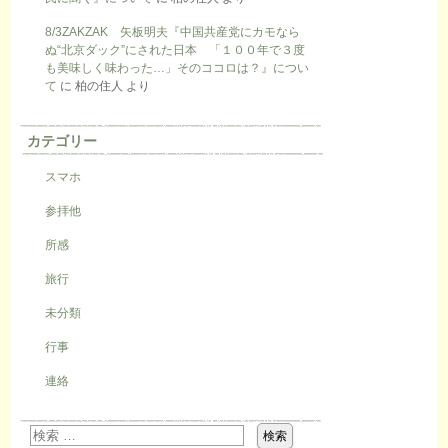
8/3ZAKZAK 矢板明夫『中国共産党にカモなら
ぬ“北京ダック”にされた日本 「１００年で３度
も美味しく味わった…」そのココロは？』につい
て
に
柏の住人
より
カテゴリー
スマホ
参拝他
所感
旅行
未分類
行事
連絡