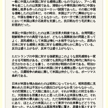
一般に中国人の米国に対する感情は悪いものではない。アヘン戦
争を起こしたのは英国である。清朝から中華民国の時代に中国を
侵略し租界を作ったのはヨーロッパ諸国であった。その後に中国
を侵略したのは日本だ。その時分、米国はアジアに興味がなかっ
た。中国を侵略することもなかった。その一方で第二次世界大戦
において米国は蒋介石政府を支援した。抗日戦を行う毛沢東にも
好意的だった。
米国と中国が対立したのは第二次世界大戦後である。台湾問題と
朝鮮戦争がその典型であるが、どちらも国際政治の問題と言って
よく、庶民感情として米国は憎むべき相手ではなかった。庶民の
日本に対する感情と米国に対する感情は明らかに異なっている。
反日は盛り上がるが、反米では盛り上がらない。
ただトランプの中国に対する強硬策はこのような庶民感情を一変
させる可能性がある。どの国でも庶民は不景気な時代に海外から
圧力がかかることを嫌う。その好例が戦前の日本である。明治か
ら大正時代にかけて日本の米国に対する感情は悪いものではなか
った。日露戦争の終結に際して米国は仲介している。ポーツマス
条約である。
日本が米国を憎み始めたのは昭和になってからだ。昭和恐慌に見
舞われた日本は不況からの脱出口がなかなか見つからなかった。
その打開策として大陸に進出したが、それが米国との対立を招い
た。大陸進出を邪魔されたと思った日本人は米国を憎んだ。それ
はあの戦争の導火線になった。ただ当時米国の関心はヨーロッパ
にあり、ほとんどの米国人にとって東洋での出来事などどうでも
良かった。そんな米国人は真珠湾攻撃に驚き、原爆を落とすまで