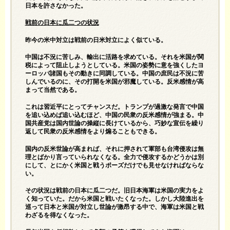
日本を許さなかった。
戦前の日本に瓜二つの状況
昨今の米中対立は戦前の日米対立によく似ている。
中国は不況に苦しみ、輸出に活路を求めている。それを米国が関
税によって阻止しようとしている。米国の姿勢に意を強くしたヨ
ーロッパ諸国もその動きに同調している。中国の庶民は不況に苦
しんでいるのに、その打開を米国が邪魔している。反米感情が高
まって当然である。
これは習近平にとってチャンスだ。トランプが過激な発言で中国
を追い込めば追い込むほど、中国の民衆の反米感情が強まる。中
国共産党は国内世論の操縦に長けているから、巧妙な宣伝を繰り
返して民衆の反米感情をより煽ることもできる。
国内の反米世論が高まれば、それに押されて軍部も台湾侵攻は無
理とばかり言っていられなくなる。全力で侵攻するかどうかは別
にして、とにかく米国と戦うポーズだけでも見せなければならな
い。
その状況は戦前の日本に瓜二つだ。旧日本海軍は米国の実力をよ
く知っていた。だから米国と戦いたくなった。しかし大陸進出を
巡って日本と米国が対立し世論が激昂する中で、海軍は米国と戦
わざるを得なくなった。