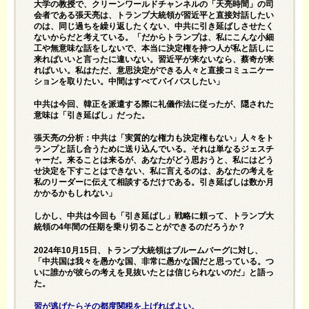
大学の教授で、クリーンワールドチャンネルの「天亮時間」の司
会者である張天亮は、トランプ大統領が習近平と直接対話したい
のは、同じ過ちを繰り返したくない、中共に引き延ばしさせたく
ないからだと考えている。「だからトランプは、私にこんな小細
工や無意味な話をしないで、本当に決定権を持つ人が私と話しに
来ればいいと言ったに違いない。習近平が来ないなら、蔡奇が来
ればいい。私はただ、意思決定ができ​​る人々と直接コミュニケー
ションを取りたい。中間はすべてバイパスしたい」
中共は今回、韓正を派遣する際に礼儀作法に従ったが、隠された
意味は「引き延ばし」だった。
張天亮の分析：中共は「実質的な権力も決定権もない」人々をト
ランプと話し合うために送り込んでいる。それは単なるジェスチ
ャーだ。来ることは来るが、あなたがどう思おうと、私にはどう
せ決定を下すことはできない、私に言えるのは、あなたの考えを
私のリーダーに伝えて相談するだけである。引き延ばしは数か月
かかるかもしれない」
しかし、中共は今回も「引き延ばし」戦略に頼って、トランプ大
統領の4年間の任期を乗り切ることができるのだろうか？
2024年10月15日、トランプ大統領はブルームバーグに対し、
「中共国は我々を愚かな国、非常に愚かな国だと思っている。つ
いに誰かが彼らの考えを見抜いたとは信じられないのだ」と語っ
た。
習が逃げたらその都度関税を上げればよい。