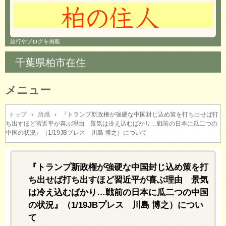
旅行やブログを掲載
千葉県柏市在住
メニュー
コ
ン
トップ
›
所感
›
『トランプ新政権が強硬な中国封じ込め策を打ち出せば打
ち出すほど習近平が喜ぶ理由 景気は冷え込むばかり…戦前の日本に瓜二つの
テ
中国の状況』（1/19JBプレス 川島 博之）について
ン
ツ
へ
『トランプ新政権が強硬な中国封じ込め策を打
ス
キ
ち出せば打ち出すほど習近平が喜ぶ理由 景気
ッ
は冷え込むばかり…戦前の日本に瓜二つの中国
プ
の状況』（1/19JBプレス 川島 博之）につい
て