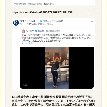
https://x.com/i/status/1880472869274284338
1/19希望之声＜读懂中共 川普步步紧逼 用这招堵住习近平「拖」
自决＝中共（のやり方）は分かっている トランプは一歩ずつ前
進し、この手で習近平の「引き延ばし」の決定を阻止する＞飛天