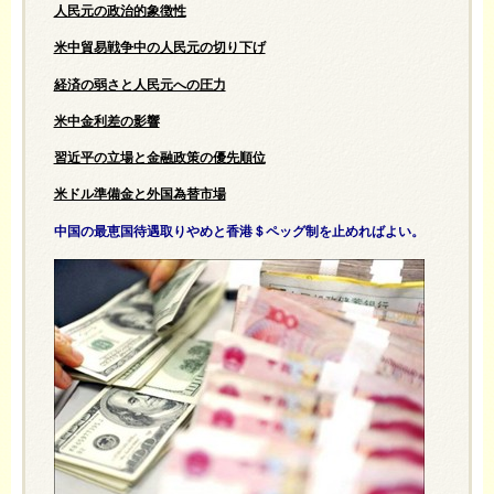
人民元の政治的象徴性
米中貿易戦争中の人民元の切り下げ
経済の弱さと人民元への圧力
米中金利差の影響
習近平の立場と金融政策の優先順位
米ドル準備金と外国為替市場
中国の最恵国待遇取りやめと香港＄ペッグ制を止めればよい。