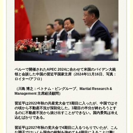
ペルーで開催されたAPEC 2024に合わせて米国のバイデン大統
領と会談した中国の習近平国家主席（2024年11月16日、写真：
ロイター/アフロ）
（川島 博之：ベトナム・ビングループ、Martial Research &
Management 主席経済顧問）
習近平は2022年秋の共産党大会で3期目に入ったが、中国ではそ
の頃から不動産不況が深刻化した。3期目の半分が終わろうとす
るのに不動産不況から抜け出すことができない。国内景気は冷え
込むばかりである。
習近平は2027年秋の党大会で4期目に入るつもりでいたが、こん
な調子ではいくら国内の統制を強めても4期目に入ることは難し