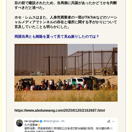
目の前で建設されたため、当局側に共謀があったかどうかを判断
すべきだと述べた。
ホセ・レムスはまた、人身売買業者の一部がTikTokなどのソーシ
ャルメディアでトンネルの存在と場所に関する手がかりについて
言及していたことも明らかにした。
両国当局とも賄賂を貰って見て見ぬ振りしたのでは？
https://www.aboluowang.com/2025/0120/2162687.html