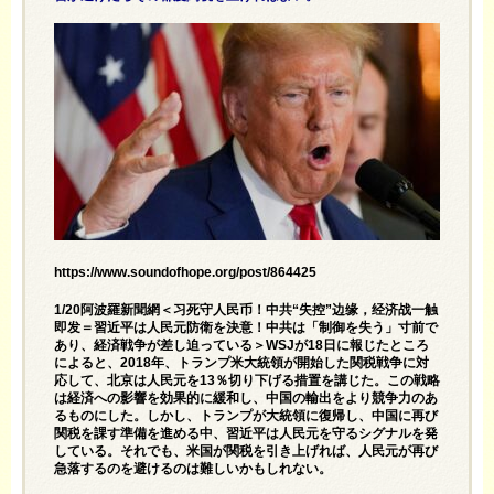
https://www.soundofhope.org/post/864425
1/20阿波羅新聞網＜习死守人民币！中共“失控”边缘，经济战一触
即发＝習近平は人民元防衛を決意！中共は「制御を失う」寸前で
あり、経済戦争が差し迫っている＞WSJが18日に報じたところ
によると、2018年、トランプ米大統領が開始した関税戦争に対
応して、北京は人民元を13％切り下げる措置を講じた。この戦略
は経済への影響を効果的に緩和し、中国の輸出をより競争力のあ
るものにした。しかし、トランプが大統領に復帰し、中国に再び
関税を課す準備を進める中、習近平は人民元を守るシグナルを発
している。それでも、米国が関税を引き上げれば、人民元が再び
急落するのを避けるのは難しいかもしれない。