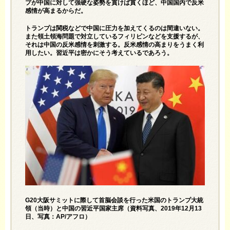
プが中国に対して強硬な姿勢を貫けば貫くほど、中国国内で反米
感情が高まるからだ。
トランプは関税などで中国に圧力を加えてくるのは間違いない。
また領土領海問題で対立しているフィリピンなどを支援するが、
それは中国の反米感情を刺激する。反米感情の高まりをうまく利
用したい。習近平は密かにそう考えているであろう。
G20大阪サミットに際して首脳会談を行った米国のトランプ大統
領（当時）と中国の習近平国家主席（資料写真、2019年12月13
日、写真：AP/アフロ）