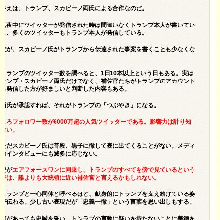
答えは、トランプ、スカビーノ両氏による合作なのだ。
真夜中にツイッターが発信された時は間違いなくトランプ本人が書いてい
るし、多くのツイッターもトランプ本人が発信している。
だが、スカビーノ氏がトランプから伝達された事案を書くことも少なくな
い。
トランプのツイッター数を調べると、1日10本以上という日もある。実は
トランプ・スカビーノ両氏だけでなく、補佐官たちがトランプのアカウント
から発信した方が好ましいと判断した内容もある。
両氏が承認すれば、それがトランプの「つぶやき」になる。
何しろフォロワー数が6000万超の人気ツイッターである。影響力は計り知
れない。
ただスカビーノ氏は普段、黒子に徹して表に出てくることがない。メディ
アのインタビューにも滅多に応じない。
だが
エアフォースワンに同乗し、トランプのすべてを傍で見ているという
点では、誰よりも大統領に近い補佐官と言えるかもしれない。
トランプと一心同体と呼べるほど、献身的にトランプを支え続けている姿
勢が伝わる。少し古い表現だが「忠義一徹」という言葉を思い出しもする。
何があっても忠誠を誓い、トンラプの言動に疑いを持たないことに美徳を