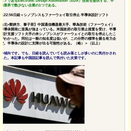
ェアであるElectronic Design Automation（EDA）技術を提供する、半
導体業界で数少ない企業の1つである。
/3122:56日経＜シノプシスもファーウェイ取引停止 半導体設計ソフト
【台北=鄭婷方、黎子荷】中国通信機器最大手、華為技術（ファーウェイ）
の半導体開発に逆風が強まっている。米国政府の取引禁止措置を受け、半導
体設計支援ソフト大手の米シノプシスがファーウェイとの取引を停止したこ
とがわかった。同社は一般の知名度は低いが、この分野の標準を握る有力企
業だ。半導体の設計に支障が出る可能性がある。（略）＞（以上）
良い傾向です。でも、日経を読んでいても読み落としが多いのに気付かされ
ました。本記事も中国語記事を読んで気付いた次第です。