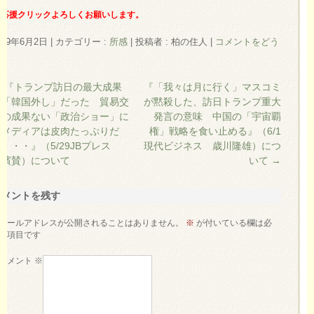
を応援クリックよろしくお願いします。
019年6月2日
|
カテゴリー :
所感
|
投稿者 : 柏の住人
|
コメントをどう
←
『トランプ訪日の最大成果
『「我々は月に行く」マスコミ
は「韓国外し」だった 貿易交
が黙殺した、訪日トランプ重大
渉の成果ない「政治ショー」に
発言の意味 中国の「宇宙覇
米メディアは皮肉たっぷりだ
権」戦略を食い止める』（6/1
が・・・』（5/29JBプレス
現代ビジネス 歳川隆雄）につ
高濱賛）について
いて
→
コメントを残す
メールアドレスが公開されることはありません。
※
が付いている欄は必
須項目です
コメント
※