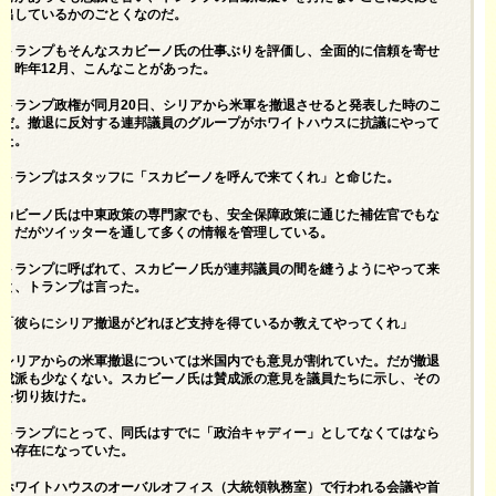
見出しているかのごとくなのだ。
トランプもそんなスカビーノ氏の仕事ぶりを評価し、全面的に信頼を寄せ
る。昨年12月、こんなことがあった。
トランプ政権が同月20日、シリアから米軍を撤退させると発表した時のこ
とだ。撤退に反対する連邦議員のグループがホワイトハウスに抗議にやって
来た。
トランプはスタッフに「スカビーノを呼んで来てくれ」と命じた。
スカビーノ氏は中東政策の専門家でも、安全保障政策に通じた補佐官でもな
い。だがツイッターを通して多くの情報を管理している。
トランプに呼ばれて、スカビーノ氏が連邦議員の間を縫うようにやって来
ると、トランプは言った。
「彼らにシリア撤退がどれほど支持を得ているか教えてやってくれ」
シリアからの米軍撤退については米国内でも意見が割れていた。だが撤退
賛成派も少なくない。スカビーノ氏は賛成派の意見を議員たちに示し、その
場を切り抜けた。
トランプにとって、同氏はすでに「政治キャディー」としてなくてはなら
ない存在になっていた。
ホワイトハウスのオーバルオフィス（大統領執務室）で行われる会議や首