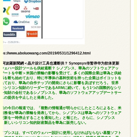
ttps://www.aboluowang.com/2019/0531/1296412.html
/1阿波羅新聞網＜晶片设计工具也遭断供？ Synopsys传暂停华为软体更新
＝
ウェハー設計ツールも供給遮断？ シノプシス、華為のソフトウェアアッ
プデートを中断＞米国の禁輸の影響を受けて、多くの国際企業は華為と供給
関係を断ち始めており、特に半導体の基幹技術を持った企業はボイコットを
恐れており、華為の自作チップの開発にさらに影響を及ぼすだろう。 世界
的なシリコン知財のリーダーであるARMに続いて、もう1つの国際的なシリ
コン知財の会社であるシノプシスも、華為のソフトウェアアップデートサー
ビスの提供を中止したと発表した。
日経の今日の報道では、「複数の情報通が明らかにしたところによると、米
国商務省が華為の禁輸を発表してから、シノプシスは華為へのソフトウェア
の更新を一時停止することを通知した」と報じた。 さらに、シノプシス
は、新しいシリコン知的財産製品を華為に販売しない。
シノプシスは、すべてのウェハー設計に使用しなければならない基盤ソフト