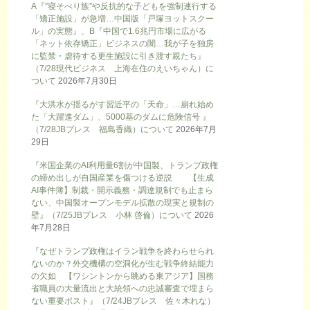
A『”寝そべり族”や反抗的な子どもを強制連行する
「矯正施設」が急増…中国版「戸塚ヨットスクー
ル」の実態』、B『中国で1.6兆円市場に広がる
「ネット依存矯正」ビジネスの闇…我が子を独房
に監禁・虐待する更生施設に引き渡す親たち』
（7/28現代ビジネス 上海在住のえいちゃん）に
ついて
2026年7月30日
『大洪水が揺るがす習近平の「天命」…崩れ始め
た「大躍進ダム」、5000基のダムに危険信号 』
（7/28JBプレス 福島香織）について
2026年7月
29日
『米国企業のAI利用量6割が中国製、トランプ政権
の締め出しが自国産業を傷つける逆説 【生成
AI事件簿】制裁・開示義務・調達規制でも止まら
ない、中国製オープンモデル拡散の現実と規制の
壁』（7/25JBプレス 小林 啓倫）について
2026
年7月28日
『なぜトランプ政権はイラン戦争を終わらせられ
ないのか？外交機構の空洞化が生む戦争終結能力
の欠如 【ワシントンから眺める東アジア】国務
省職員の大量流出と大統領への忠誠審査で埋まら
ない重要ポスト』（7/24JBプレス 佐々木れな）