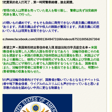
城管把賣菜的老人打死了，第一時間警察維穩，搶走屍體。
都市管理の役人は野菜を売っていた老人を殴り殺し、 警察は先ず治安維持
して死体を運んで行った。
中共の弱いもの虐めです。そもそも自由に商売できない共産主義に構造的欠
陥があります。共産主義は必ずや役人の賄賂が蔓延ります。共産主義に幻想
を抱いている人は現実を直視できない人です。
ttps://www.facebook.com/100013649473166/videos/675310056267304/
5/31希望之声＜美国将拒绝迫害信仰者入境 鼓励法轮功学员提交名单＝
米国
は宗教信者を迫害した人間の入国を拒否するであろう 法輪功信者にその名
簿提出を奨励する＞米国の宗教及び信仰団体は先日通知を受け、米国はビザ
申請をより厳格にし、移民ビザや非移民ビザを含んで人権および宗教上の迫
害があれば既にビザ発行した者でも入国拒否するつもりである。 国務省当
局はまた、法輪功学習者に迫害者リストを提出できると通知した。 明慧ﾈｯﾄ
は迫害者情報の収集を知らせた。
希望の声は法輪功信者向けですが、国務省が動いているとなるとチベット仏
教信者や地下教会信者、ウイグルのムスリムにも声がかかっていると思いま
す。宗教の自由を認めない中共に更なる制裁を！