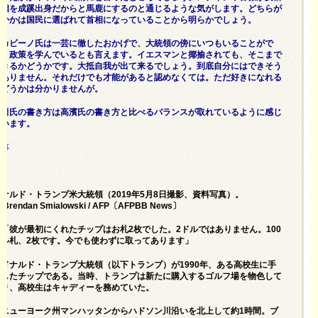
首相を成蹊出身だからと馬鹿にするのと通じるような気がします。どちらが
愚かかは国民に選ばれて首相になっていることから明らかでしょう。
スカビーノ氏は一芸に徹したおかげで、大統領の傍にいつもいることがで
き、政策を学んでいるとも言えます。イエスマンと揶揄されても、そこまで
できるかどうかです。大抵自我が出て来るでしょう。到底自分にはできそう
もありません。それだけでも才能があると認めなくては。ただ好きになれる
かどうかは分かりませんが。
堀田氏の書き方は高濱氏の書き方と比べるバランスが取れているように感じ
ています。
記事
ドナルド・トランプ米大統領（2019年5月8日撮影、資料写真）。
c)Brendan Smialowski / AFP〔
AFPBB News
〕
「彼が最初にくれたチップはお札2枚でした。2ドルではありません。100
ドル札、2枚です。今でも使わずに取ってあります」
ドナルド・トランプ大統領（以下トランプ）が1990年、ある高校生に手
渡したチップである。当時、トランプは新たに購入するゴルフ場を物色して
おり、高校生はキャディーを務めていた。
ニューヨーク州マンハッタンからハドソン川沿いを北上して約1時間。ブ