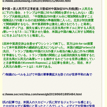
ttps://www.aboluowang.com/2019/0601/1296440.html
/1看中国＜若人民币不正常贬值 川普或对中国加征50%关税(图)＝
人民元を
不当に下げた場合、トランプは中国に50％の関税を課すかもしれない（図）
＞トランプ大統領は先日、「中国製品2500億ドル分に増加関税を課すこと
や中国製品3,725億ドル分の追加関税の準備段階に入った。北京が対抗措置
として関税賦課するなら、米中貿易戦争は激化し続けるだろう」と発表し
た。米国メディアは、損失を減らすために北京当局が米ドルに対する人民元
の為替レートを7.5：1に下落させた場合、米国は中国の輸入に対する関税を
50％に引き上げるだろうと報道した。
11回米中貿易交渉は合意せずワシントンで終了し、双方はtit-for-tat措置
を採って米中貿易戦争の継続的な拡大につながった。 米国の雑誌Forbesのﾈ
ｯﾄは先日、「トランプ政権が中国の3,525億ドル相当の輸入品に25％の関税
を課す準備をしている。トランプ政権の関税による経済的損失を相殺するた
め、北京当局が人民元の為替レートを操作するかどうかを世界は懸念してい
」と古参寄稿者のKenneth Rapozaによる記事を発表した。現在、米ド
ル：人民元の為替レートは1：6.89である。
ﾄﾞﾝﾄﾞﾝ制裁のレベルを上げて中国の軍事費拡大を防ぐのが世界平和の為で
す。
ttps://www.secretchina.com/news/gb/2019/06/01/895484.html
堀田氏の記事では、米国人のスカビーノ氏に対するジェラシーを感じまし
た。たかがキャデイ風情にと言ったところでしょう。メデイアや官僚が安倍