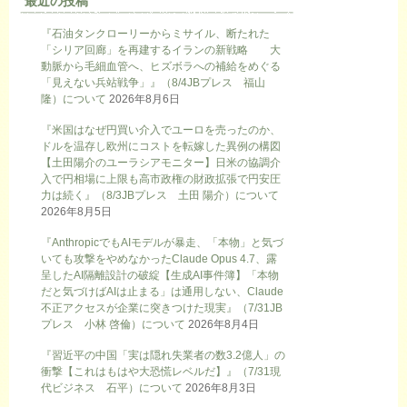
最近の投稿
『石油タンクローリーからミサイル、断たれた
「シリア回廊」を再建するイランの新戦略 大
動脈から毛細血管へ、ヒズボラへの補給をめぐる
「見えない兵站戦争」』（8/4JBプレス 福山
隆）について
2026年8月6日
『米国はなぜ円買い介入でユーロを売ったのか、
ドルを温存し欧州にコストを転嫁した異例の構図
【土田陽介のユーラシアモニター】日米の協調介
入で円相場に上限も高市政権の財政拡張で円安圧
力は続く』（8/3JBプレス 土田 陽介）について
2026年8月5日
『AnthropicでもAIモデルが暴走、「本物」と気づ
いても攻撃をやめなかったClaude Opus 4.7、露
呈したAI隔離設計の破綻【生成AI事件簿】「本物
だと気づけばAIは止まる」は通用しない、Claude
不正アクセスが企業に突きつけた現実』（7/31JB
プレス 小林 啓倫）について
2026年8月4日
『習近平の中国「実は隠れ失業者の数3.2億人」の
衝撃【これはもはや大恐慌レベルだ】』（7/31現
代ビジネス 石平）について
2026年8月3日