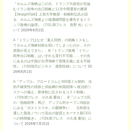
『ホルムズ海峡は二の次、トランプ大統領が目論
むイラン戦争の出口戦略と11月中間選挙の勝算
【StraightTalk】上智大学教授・前嶋和弘氏が語
る、ホルムズ海峡より核濃縮問題を優先するトラ
ンプ政権の論理』（7/31JBプレス 長野 光）につ
いて
2026年8月2日
A『トランプはなぜ「素人同然」の戦略ミスをし
てホルムズ海峡封鎖を招いてしまったのか…その
原因が見えてきた』、B『トランプ政権「イラン
戦争出口戦略」はいずれも実行不可能……その先
にあるのは中国が台湾海峡で冒険主義に走る可能
性』（7/30現代ビジネス 渡部恒雄）について
20
26年8月1日
A『アップル、ブロードコムと300億ドル契約 法
的不確実性の排除と供給網の米国回帰へ 政治的リ
スクへの備え、新体制に託されるコスト制御』
（7/28JBプレス 小久保 重信）、B『ジョブズ氏
の「熱核戦争」再び、アップル対オープンAI訴訟
にみる「ポストスマホ」の覇権争い 元幹部を
通じた製造ノウハウ流出の疑惑とターナス新CEO
への時間稼ぎ』（7/29JBプレス 小久保 重信）に
ついて
2026年7月31日