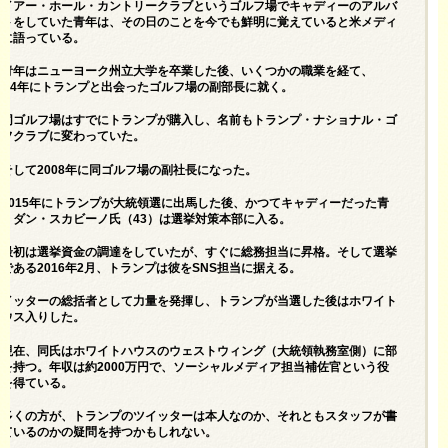
ライアー・ホール・カントリークラブというゴルフ場でキャディーのアルバ
イトをしていた青年は、その日のことを今でも鮮明に覚えていると米メディ
アに語っている。
青年はニューヨーク州立大学を卒業した後、いくつかの職業を経て、
2004年にトランプと出会ったゴルフ場の副部長に就く。
同ゴルフ場はすでにトランプが購入し、名前もトランプ・ナショナル・ゴ
ルフクラブに変わっていた。
そして2008年に同ゴルフ場の副社長になった。
2015年にトランプが大統領選に出馬した後、かつてキャディーだった青
年、ダン・スカビーノ氏（43）は選挙対策本部に入る。
最初は選挙資金の調達をしていたが、すぐに総務担当に昇格。そして選挙
年である2016年2月、トランプは彼をSNS担当に据える。
ツイッターの総括者として力量を発揮し、トランプが当選した後はホワイト
ハウス入りした。
現在、同氏はホワイトハウスのウェストウィング（大統領執務室側）に部
屋を持つ。年収は約2000万円で、ソーシャルメディア担当補佐官という役
職を得ている。
多くの方が、トランプのツイッターは本人なのか、それともスタッフが書
いているのかの疑問を持つかもしれない。