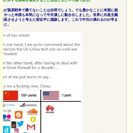
企業に対する規制を強化することはほとんど不可能である。
中共が貿易戦争で勝てないことは自明でしょう。でも愚かなことに米国に挑
み、やっと米国も本気になって中共潰しに動き出しました。世界に共産主義
を蔓延させようと考えた習近平に感謝します。これで中共の潰れるのが早ま
ったと。