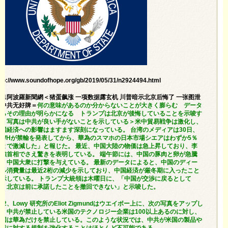
ttp://www.soundofhope.org/gb/2019/05/31/n2924494.html
5/31阿波羅新聞網＜猪蛋飙涨 一项数据露玄机 川普暗示北京后悔了 一张图泄
露中共无好牌＝
何の意味があるのか分からないことが大きく膨らむ データ
からその理由が明らかになる トランプは北京が後悔していることを示唆す
る 写真は中共が良い手がないことを示している＞米中貿易戦争は激化し、
中国経済への影響はますます深刻になっている。 台湾のメディアは30日、
「WHが禁輸を発表してから、華為のスマホの日本市場シエアはわずか5％
にまで激減した」と報じた。 最近、中国大陸の物価は急上昇しており、李
克強首相でさえ驚きを表明している。 端午節には、中国の豚肉と卵が急騰
し、中国大衆に打撃を与えている。 最新のデータによると、中国のディー
ゼル消費量は最近2桁の減少を示しており、中国経済が厳冬期に入ったこと
を示している。 トランプ大統領は木曜日に、「中国が交渉に戻るとして
も、北京は前に承諾したことを撤回できない」と示唆した。
/22、Lowy 研究所のEliot Zigmundはウエイボー上に、次の写真をアップし
た。中共が禁止している米国のテクノロジー企業は100以上あるのに対し、
米国は華為だけを禁止している。このような状況では、中共が米国の製品や