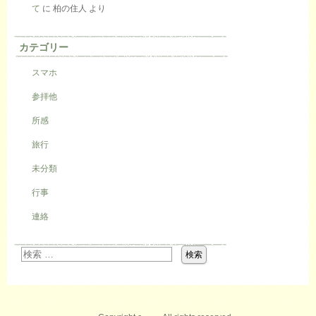
て
に
柏の住人
より
カテゴリー
スマホ
参拝他
所感
旅行
未分類
行事
連絡