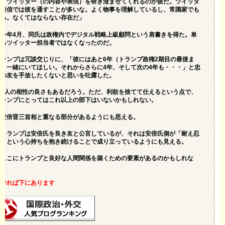
「ツイッター（の内容や表現）を研ぎ澄ませてくれるのが彼だ。ツイッタ
ー発信では彼を通すことが多いな。よく物事を理解しているし、常識家でも
ある。なくてはならない存在だ」
今年4月、同氏は政権内でデジタル戦略上級顧問という肩書きを得た。単
なるツイッター担当者ではなくなったのだ。
トランプは冗談交じりに、「彼にはあと6年（トランプ政権2期目の最後ま
で）一緒にいてほしい。それからさらに4年、そして次の4年も・・・」と忠
誠の友を手放したくないと思いを吐露した。
2人の相性の良さもあるだろう。ただ、利欲を捨てて仕えるという点で、
トランプにとってはこれ以上の部下はいないかもしれない。
安倍晋三首相と重なる部分があるようにも思える。
トランプは安倍氏を良き友と公言しているが、それは安倍氏側が「耐え忍
ぶ」という心持ちを抱き続けることで成り立っているようにも見える。
ここにトランプと良好な人間関係を築くための要素があるのかもしれな
い。
良ければ下にあります