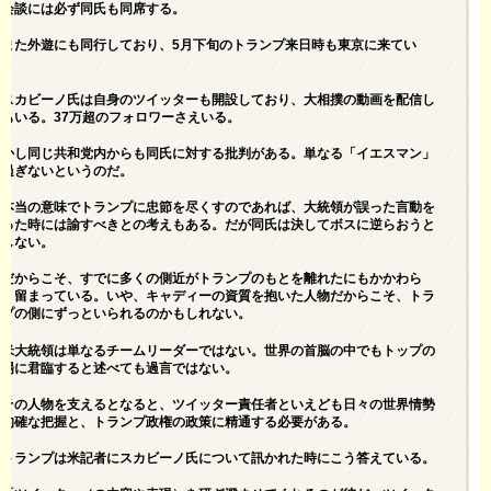
脳会談には必ず同氏も同席する。
また外遊にも同行しており、5月下旬のトランプ来日時も東京に来てい
る。
スカビーノ氏は自身のツイッターも開設しており、大相撲の動画を配信し
てもいる。37万超のフォロワーさえいる。
しかし同じ共和党内からも同氏に対する批判がある。単なる「イエスマン」
に過ぎないというのだ。
本当の意味でトランプに忠節を尽くすのであれば、大統領が誤った言動を
取った時には諭すべきとの考えもある。だが同氏は決してボスに逆らおうと
はしない。
だからこそ、すでに多くの側近がトランプのもとを離れたにもかかわら
ず、留まっている。いや、キャディーの資質を抱いた人物だからこそ、トラ
ンプの側にずっといられるのかもしれない。
米大統領は単なるチームリーダーではない。世界の首脳の中でもトップの
立場に君臨すると述べても過言ではない。
その人物を支えるとなると、ツイッター責任者といえども日々の世界情勢
の的確な把握と、トランプ政権の政策に精通する必要がある。
トランプは米記者にスカビーノ氏について訊かれた時にこう答えている。