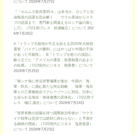
について
2026年7月27日
『「ホルムズ依存度95％」は本当か、ロシアと石
油報道の誤謬を読み解く ウラル原油からスラ
ブの語源まで、専門家も間違えるロシア論の落と
し穴』（7/23JBプレス 杉浦敏広）について
202
6年7月26日
A『トランプ大統領が不正を訴える2020年大統領
選挙「バイデンの勝利」にはやっぱり中国の干渉
があった可能性』、B『トランプを怒りの演説に
駆り立てた「アメリカの選挙」投票制度のあまり
の杜撰』（7/23現代ビジネス 朝香豊）について
2026年7月25日
『南シナ海に米沿岸警備隊が進出、中国の「海
警・民兵」に挑む新たな抑止戦略 海軍・海兵
隊との三軍種統合でグレーゾーンに対抗、日本に
も迫られる海自・海保連携の具体化』（7/22JBプ
レス 樋口 譲次）について
2026年7月24日
『世界有数の頭脳を持つ国際政治学者が「ウクラ
イナ戦争は交渉では絶対に終わらない」と予測す
る納得の理由』（7/20現代ビジネス 塩原俊彦）
について
2026年7月23日