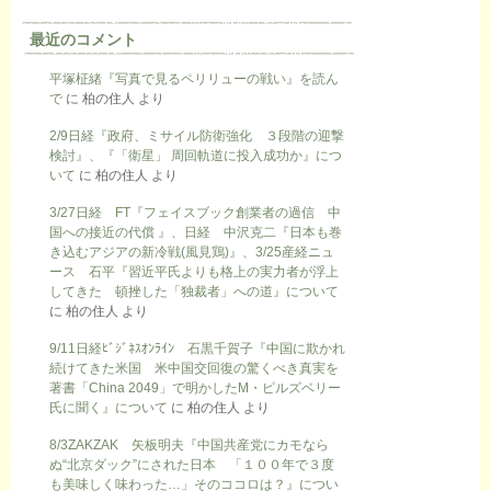
最近のコメント
平塚柾緒『写真で見るペリリューの戦い』を読ん
で
に
柏の住人
より
2/9日経『政府、ミサイル防衛強化 ３段階の迎撃
検討』、『「衛星」 周回軌道に投入成功か』につ
いて
に
柏の住人
より
3/27日経 FT『フェイスブック創業者の過信 中
国への接近の代償 』、日経 中沢克二『日本も巻
き込むアジアの新冷戦(風見鶏)』、3/25産経ニュ
ース 石平『習近平氏よりも格上の実力者が浮上
してきた 頓挫した「独裁者」への道』について
に
柏の住人
より
9/11日経ﾋﾞｼﾞﾈｽｵﾝﾗｲﾝ 石黒千賀子『中国に欺かれ
続けてきた米国 米中国交回復の驚くべき真実を
著書「China 2049」で明かしたM・ピルズベリー
氏に聞く』について
に
柏の住人
より
8/3ZAKZAK 矢板明夫『中国共産党にカモなら
ぬ“北京ダック”にされた日本 「１００年で３度
も美味しく味わった…」そのココロは？』につい