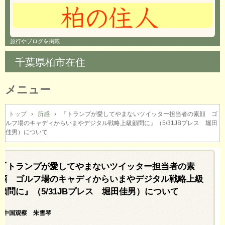
旅行やブログを掲載
千葉県柏市在住
メニュー
コ
ン
トップ
›
所感
›
『トランプが愛してやまないツイッター担当者の素顔 ゴ
ルフ場のキャディからいまやデジタル戦略上級顧問に』（5/31JBプレス 堀田
テ
佳男）について
ン
ツ
へ
『トランプが愛してやまないツイッター担当者の素
ス
キ
顔 ゴルフ場のキャディからいまやデジタル戦略上級
ッ
顧問に』（5/31JBプレス 堀田佳男）について
プ
/1中国观察 朱雪琴