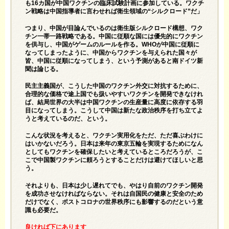
も16カ国が中国ワクチンの臨床試験計画に参加している。ワクチ
ン戦略は中国指導者に言わせれば衛生領域の“シルクロード”だ」
つまり、中国が目論んでいるのは衛生版シルクロード構想、ワク
チン一帯一路戦略である。中国に従順な国には優先的にワクチン
を供与し、中国がゲームのルールを作る。WHOが中国に従順に
なってしまったように、中国からワクチンを与えられた国々が
皆、中国に従順になってしまう、という予測があると南ドイツ新
聞は論じる。
民主主義国が、こうした中国のワクチン外交に対抗するために、
合理的な価格で途上国でも扱いやすいワクチンを開発できなけれ
ば、結局世界の大半は中国ワクチンの生産量に高度に依存する羽
目になってしまう。こうして中国は新たな政治秩序を打ち立てよ
うと考えているのだ、という。
こんな状況を考えると、ワクチン実用化をただ、ただ喜ぶわけに
はいかないだろう。日本は来年の東京五輪を実現するためになん
としてもワクチンを確保したいと考えているところだろうが、こ
こで中国製ワクチンに頼ろうとすることだけは避けてほしいと思
う。
それよりも、日本は少し遅れてでも、やはり自前のワクチン開発
を成功させなければならない。それは自国民の健康と安全のため
だけでなく、ポストコロナの世界秩序にも影響するのだという意
識も必要だ。
良ければ下にあります