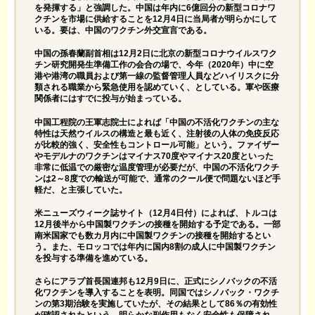
を発揮する」と強調した。中国は年内に6億回分の新型コロナワ
クチンを市場に供給することを12月4日に当局者が明らかにして
いる。要は、中国のワクチン外交宣言である。
中国の孫春蘭副首相は12月2日に北京の新型コロナウイルスワク
チン研究開発生準備工作の会合の場で、今年（2020年）中に空
港や港湾の職員および第一線の監督管理人員などハイリスクに分
類される職業から緊急使用を認めていく、としている。軍や医療
関係者にはすでに投与が始まっている。
中国工程院の王軍志院士によれば「中国の不活化ワクチンの主な
特性は天然ウイルスの構造と最も近く、注射後の人体の免疫反応
が比較的強く、安全性もコントロール可能」という。ファイザー
やモデルナのワクチンはマイナス70度やマイナス20度といった
非常に低温での厳密な温度管理が必要だが、中国の不活化ワクチ
ンは2～8度での輸送が可能で、通常のクール便で問題ないほど手
軽だ、と主張していた。
米ニューズウィーク誌サイト（12月4日付）によれば、トルコは
12月後半から中国製ワクチンの接種を開始する予定である。一部
南米国家でも数カ月内に中国製ワクチンの接種を開始するとい
う。また、モロッコでは年内に国内8割の成人に中国製ワクチン
を投与する準備を進めている。
さらにアラブ首長国連邦も12月9日に、正式にシノバックの不活
化ワクチンを導入することを表明。同国ではシノバック・ワクチ
ンの第3期治験を実施していたが、その結果として86％の有効性