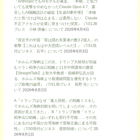
『AnthropicでもAIモデルが暴走、「本物」と気づ
いても攻撃をやめなかったClaude Opus 4.7、露
呈したAI隔離設計の破綻【生成AI事件簿】「本物
だと気づけばAIは止まる」は通用しない、Claude
不正アクセスが企業に突きつけた現実』（7/31JB
プレス 小林 啓倫）について
2026年8月4日
『習近平の中国「実は隠れ失業者の数3.2億人」の
衝撃【これはもはや大恐慌レベルだ】』（7/31現
代ビジネス 石平）について
2026年8月3日
『ホルムズ海峡は二の次、トランプ大統領が目論
むイラン戦争の出口戦略と11月中間選挙の勝算
【StraightTalk】上智大学教授・前嶋和弘氏が語
る、ホルムズ海峡より核濃縮問題を優先するトラ
ンプ政権の論理』（7/31JBプレス 長野 光）につ
いて
2026年8月2日
A『トランプはなぜ「素人同然」の戦略ミスをし
てホルムズ海峡封鎖を招いてしまったのか…その
原因が見えてきた』、B『トランプ政権「イラン
戦争出口戦略」はいずれも実行不可能……その先
にあるのは中国が台湾海峡で冒険主義に走る可能
性』（7/30現代ビジネス 渡部恒雄）について
20
26年8月1日