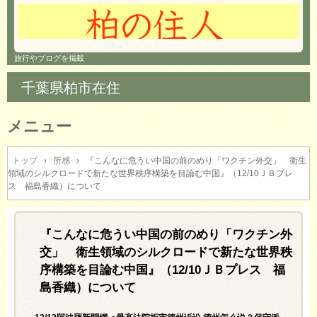
旅行やブログを掲載
千葉県柏市在住
メニュー
コ
ン
トップ
›
所感
›
『こんなに危うい中国の前のめり「ワクチン外交」 衛生
領域のシルクロードで新たな世界秩序構築を目論む中国』（12/10ＪＢプレ
テ
ス 福島香織）について
ン
ツ
へ
『こんなに危うい中国の前のめり「ワクチン外
ス
キ
交」 衛生領域のシルクロードで新たな世界秩
ッ
序構築を目論む中国』（12/10ＪＢプレス 福
プ
島香織）について