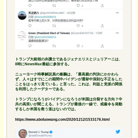
トランプ大統領の
弁護士であるジェナエリスと
ジュリアーニ
は、
8時にNewsMax番組に参加する。
ニューヨーク
時事解説員の
秦鵬
は、「最高裁の判決にかかわら
ず、人々はすでにこの期間中バイデンが選挙中深刻な不正をした
ことをはっきり見ている」と言った。これは、利益と党派の関係
を利用したクーデターである。
トランプになろうがバイデンになろうが米国は分裂する方向？中
共の高笑いが聞こえる。トランプが最後の一線で、戒厳令を発動
するしか米国を救う道はないのでは。
https://www.aboluowang.com/2020/1212/1533176.html