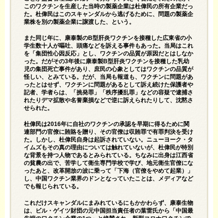
このワクチンを生産した当時の製薬企業は杜偉民の所有企業だっ
た。杜偉民はこのスキャンダルから逃げるために、問題の製薬企
業株を別の製薬企業に譲渡した、という。
また同じ年に、康泰製のB型肝炎ワクチンを接種した広東省の小
学生数十人が嘔吐、頭痛などを訴える事件もあった。当局はこれ
を「集団性心因反応」とし、ワクチンの品質が原因だとはしなか
った。だがその3年後に康泰製B型肝炎ワクチンを接種した乳幼
児の集団死亡事件があり、庶民の心象としてはワクチンの品質が
怪しい、とみている。だが、当局も報道も、ワクチンに問題があ
ったとはせず、ワクチンに問題があるとして訴え続けた保護者や
記者、学者らは、「挑発罪」「秩序擾乱罪」などの容疑で逮捕さ
れたりデマ拡散や名誉棄損などで逆に訴えられたりして、沈黙さ
せられた。
杜偉民は2016年に自社のワクチンの承認を早期に得るために関
連部門の官僚に賄賂を贈り、その官僚は収賄罪で有罪判決を受け
た。しかし、杜偉民自身は起訴されていない。ニューヨーク・タ
イムズもその真の理由については触れていないが、杜偉民が特別
な背景を持つ人物であるとみられている。ちなみに出身は江西省
の貧農の出で、苦学して衛生専門学校で学び、地元衛生官僚にな
ったあと、改革開放の波に乗って「下海（官僚をやめて起業）」
し、中国ワクチン業界のドンとなっていたことは、メディアなど
でも報じられている。
これだけスキャンダルにまみれているにもかかわらず、康泰生物
は、ビル・ゲイツ財団の元中国担当責任者の葉雷氏から「中国最