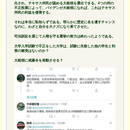
出され、テキサス州民が認める大統領を選出できる。4つの州の
不正投票によって、
バイデン
が大統領になれば、これはテキサス
州民の利益を侵害する。
それは本当に恥知らずである。明らかに歴史に名を遺すチャンス
なのに、わざと自分を大クズになり果てさせた。
司法訴訟を通じて人権を守る選挙の努力は終わったようである。
大学入学試験で不正をした大学は、試験に失敗した他の学生と利
害の衝突はないのか？
大統領に戒厳令を発動させる？