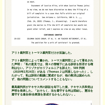
アリト裁判官とトーマス裁判官だけが反論した。
アリト裁判官によって書かれ、トーマス裁判官によって署名され
た声明：「私の意見では、我々の管轄下にある訴状を拒否する権
利はない。アリゾナが
カリフォルニア
を訴えた、589 判例
（2020年2月24日）がある（Thomas J は同意しなかった）。し
たがって、私は訴状の動議に賛成するが、他の救済は認められ
ず、他の問題についてコメントすることもない」
最高裁判所がテキサス州の訴訟を却下した後、テキサス
共和党
は
声明を発表した。「おそらく、法を遵守する州は団結し、憲法を
遵守する連合体/合衆国を形成するかもしれない」。