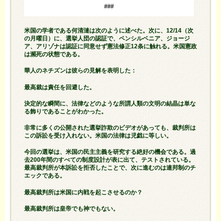
米国の学者である何清漣は次のように述べた。次に、12/14（次
の月曜日）に、選挙人団の認証で、
ペンシルベニア
、ジョージ
ア、アリゾナは認証に同意せず憲法修正12条に触れる。米国憲政
は瀕死の状態である。
華人のネチズンは彼らの見解を表明した：
最高裁は責任を回避した。
決定的な瞬間に、法律などのような所謂人類の文明の結晶は単な
る飾りであることがわかった。
非常に多くの公開された選挙詐欺のビデオがあっても、裁判所は
この訴訟を受け入れない。米国の法律は児戯に等しい。
今回の
選挙は
、米国の民主主義を研究する絶好の機会である。過
去200年間のすべての制度設計が表に出て、テストされている。
最高裁判所が本訴訟を拒否したことで、次に進むのは連邦制のチ
エックである。
最高裁判所は米国に内戦を起こさせるのか？
最高裁判所は皇帝でも神でもない。