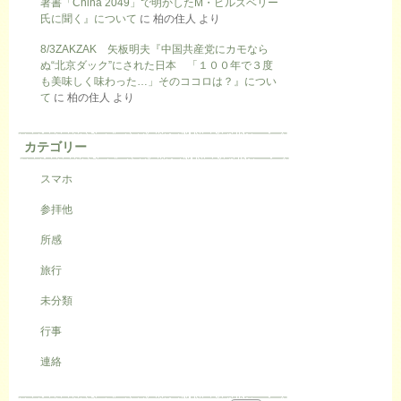
著書「China 2049」で明かしたM・ピルズベリー
氏に聞く』について
に
柏の住人
より
8/3ZAKZAK 矢板明夫『中国共産党にカモなら
ぬ“北京ダック”にされた日本 「１００年で３度
も美味しく味わった…」そのココロは？』につい
て
に
柏の住人
より
カテゴリー
スマホ
参拝他
所感
旅行
未分類
行事
連絡