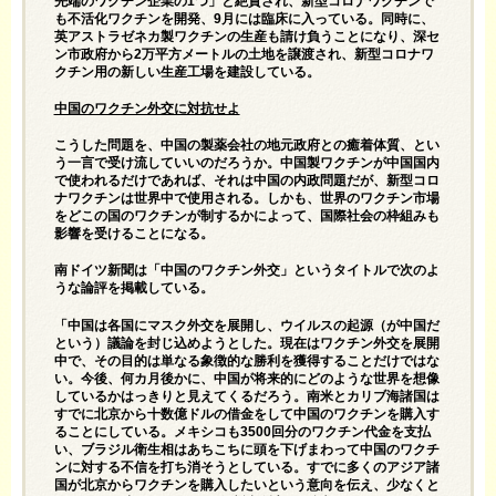
先端のワクチン企業の1つ」と絶賛され、新型コロナワクチンで
も不活化ワクチンを開発、9月には臨床に入っている。同時に、
英アストラゼネカ製ワクチンの生産も請け負うことになり、深セ
ン市政府から2万平方メートルの土地を譲渡され、新型コロナワ
クチン用の新しい生産工場を建設している。
中国のワクチン外交に対抗せよ
こうした問題を、中国の製薬会社の地元政府との癒着体質、とい
う一言で受け流していいのだろうか。中国製ワクチンが中国国内
で使われるだけであれば、それは中国の内政問題だが、新型コロ
ナワクチンは世界中で使用される。しかも、世界のワクチン市場
をどこの国のワクチンが制するかによって、国際社会の枠組みも
影響を受けることになる。
南ドイツ新聞は「中国のワクチン外交」というタイトルで次のよ
うな論評を掲載している。
「中国は各国にマスク外交を展開し、ウイルスの起源（が中国だ
という）議論を封じ込めようとした。現在はワクチン外交を展開
中で、その目的は単なる象徴的な勝利を獲得することだけではな
い。今後、何カ月後かに、中国が将来的にどのような世界を想像
しているかはっきりと見えてくるだろう。南米とカリブ海諸国は
すでに北京から十数億ドルの借金をして中国のワクチンを購入す
ることにしている。メキシコも3500回分のワクチン代金を支払
い、ブラジル衛生相はあちこちに頭を下げまわって中国のワクチ
ンに対する不信を打ち消そうとしている。すでに多くのアジア諸
国が北京からワクチンを購入したいという意向を伝え、少なくと