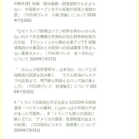
AI事件簿】制裁・開示義務・調達規制でも止まら
ない、中国製オープンモデル拡散の現実と規制の
壁』（7/25JBプレス 小林 啓倫）について
2026
年7月28日
『なぜトランプ政権はイラン戦争を終わらせられ
ないのか？外交機構の空洞化が生む戦争終結能力
の欠如 【ワシントンから眺める東アジア】国務
省職員の大量流出と大統領への忠誠審査で埋まら
ない重要ポスト』（7/24JBプレス 佐々木れな）
について
2026年7月27日
『「ホルムズ依存度95％」は本当か、ロシアと石
油報道の誤謬を読み解く ウラル原油からスラ
ブの語源まで、専門家も間違えるロシア論の落と
し穴』（7/23JBプレス 杉浦敏広）について
202
6年7月26日
A『トランプ大統領が不正を訴える2020年大統領
選挙「バイデンの勝利」にはやっぱり中国の干渉
があった可能性』、B『トランプを怒りの演説に
駆り立てた「アメリカの選挙」投票制度のあまり
の杜撰』（7/23現代ビジネス 朝香豊）について
2026年7月25日