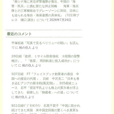
『南シナ海に米沿岸警備隊が進出、中国の「海
警・民兵」に挑む新たな抑止戦略 海軍・海兵
隊との三軍種統合でグレーゾーンに対抗、日本に
も迫られる海自・海保連携の具体化』（7/22JBプ
レス 樋口 譲次）について
2026年7月24日
最近のコメント
平塚柾緒『写真で見るペリリューの戦い』を読ん
で
に
柏の住人
より
2/9日経『政府、ミサイル防衛強化 ３段階の迎撃
検討』、『「衛星」 周回軌道に投入成功か』につ
いて
に
柏の住人
より
3/27日経 FT『フェイスブック創業者の過信 中
国への接近の代償 』、日経 中沢克二『日本も巻
き込むアジアの新冷戦(風見鶏)』、3/25産経ニュ
ース 石平『習近平氏よりも格上の実力者が浮上
してきた 頓挫した「独裁者」への道』について
に
柏の住人
より
9/11日経ﾋﾞｼﾞﾈｽｵﾝﾗｲﾝ 石黒千賀子『中国に欺かれ
続けてきた米国 米中国交回復の驚くべき真実を