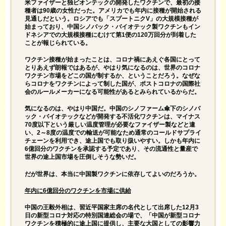
米ファイザーと独ビオンテックの開発したワクチンで、最初の接
種者は90歳の女性だった。アメリカでも年内に接種が開始される
見通しだという。ロシアでも「スプートニクV」の大規模接種が
始まっており、中国シノバック・バイオテック製ワクチンもイン
ドネシアでの大規模接種にむけて第1便の120万回分が到着した
ことが報じられている。
ワクチン接種が始まったことは、コロナ禍にあえぐ各国にとって
とりあえず朗報ではあるが、やはり気になるのは、世界のコロナ
ワクチン市場をどこの国が制するか、ということだろう。なぜな
らコロナをワクチンによって制した国が、ポストコロナの国際社
会のルールメーカーになる可能性があるとみられているからだ。
気になるのは、やはり中国だ。中国のシノファーム傘下のシノバ
ック・バイオテックなどが開発する不活化ワクチンは、マイナス
70度以下という厳しい温度管理が必要なファイザー製などと違
い、2～8度の温度での輸送が可能なため通常のコールドサプライ
チェーンを利用でき、途上国でも取り扱いやすい。しかも年内に
6億回分のワクチンを承認する予定であり、その流通性と量産で
世界の途上国市場を圧倒しそうな勢いだ。
だが世界は、本当に中国製ワクチンに依存してよいのだろうか。
年内に6億回分のワクチンを市場に供給
中国の王毅外相は、習近平国家主席の名代として出席した12月3
日の新型コロナ対応の特別国連総会の場で、「中国が新型コロナ
ワクチンを積極的に途上国に提供し、主要な大国としての影響力