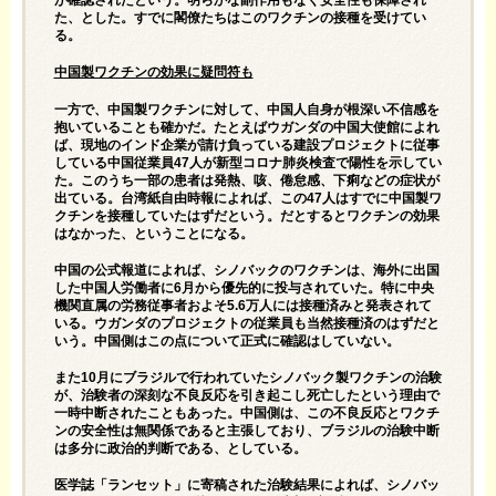
が確認されたという。明らかな副作用もなく安全性も保障され
た、とした。すでに閣僚たちはこのワクチンの接種を受けてい
る。
中国製ワクチンの効果に疑問符も
一方で、中国製ワクチンに対して、中国人自身が根深い不信感を
抱いていることも確かだ。たとえばウガンダの中国大使館によれ
ば、現地のインド企業が請け負っている建設プロジェクトに従事
している中国従業員47人が新型コロナ肺炎検査で陽性を示してい
た。このうち一部の患者は発熱、咳、倦怠感、下痢などの症状が
出ている。台湾紙自由時報によれば、この47人はすでに中国製ワ
クチンを接種していたはずだという。だとするとワクチンの効果
はなかった、ということになる。
中国の公式報道によれば、シノバックのワクチンは、海外に出国
した中国人労働者に6月から優先的に投与されていた。特に中央
機関直属の労務従事者およそ5.6万人には接種済みと発表されて
いる。ウガンダのプロジェクトの従業員も当然接種済のはずだと
いう。中国側はこの点について正式に確認はしていない。
また10月にブラジルで行われていたシノバック製ワクチンの治験
が、治験者の深刻な不良反応を引き起こし死亡したという理由で
一時中断されたこともあった。中国側は、この不良反応とワクチ
ンの安全性は無関係であると主張しており、ブラジルの治験中断
は多分に政治的判断である、としている。
医学誌「ランセット」に寄稿された治験結果によれば、シノバッ