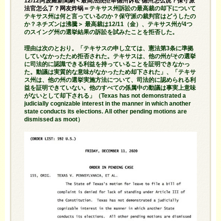
12/12阿波羅新聞網＜最高法院拒审德州诉讼 德州怎么说？保守派
法官怎么了？网友炸锅＝
テキサス州訴訟の最高裁の却下について
テキサス州は何と言っているのか？保守派の裁判官はどうしたの
か？ネチズンは沸騰＞ 最高裁は12/11（金）、テキサス州が4つ
のスイング州の選挙結果の訴訟を試みたことを拒否した。
理由は次のとおり。「
テキサス
の申し立ては、憲法第3条に準拠
していなかったため拒否された。テキサスは、他の州がその選挙
に司法的に認識できる利益を持っていることを証明できなかっ
た。動議は実質的な意味がなかったため却下された」、「テキサ
ス州は、他の州の選挙実施方法について、司法的に認められる利
益を証明できていない。他のすべての係属中の動議は事実上意味
がないとして却下される」（Texas has not demonstrated a
judicially cognizable interest in the manner in which another
state conducts its elections. All other pending motions are
dismissed as moot）