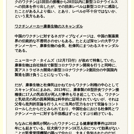
クのワクチンは1回目の接種から28日以内に新型コロナウイルス
への抗体を作り出したが、その抗体レベルは新型コロナに感染し
たことがある人より低い、とあり、レベルが不十分ではないか、
という見方もある。
ワクチンメーカー康泰生物のスキャンダル
中国のワクチンに対するネガティブなイメージは、中国の製薬業
界の伝統的な不透明さのせいもある。たとえば深センの大手ワク
チンメーカー、康泰生物の会長、杜偉民にまつわるスキャンダル
である。
ニューヨーク・タイムズ（12月7日付）が改めて特集していた。
康泰生物は自社独自で新型コロナワクチン開発を行うと同時に、
英アストラゼネカ開発の新型コロナワクチン2億回分の中国国内
製造を請け負うことになっている。
だが、康泰生物と杜偉民はかねてからワクチン利権の中心として
スキャンダルにまみれ、2013年に、康泰製のB型肝炎ワクチン接
種後に17人の乳幼児が死んだ事件も引き起こしている。ワクチン
と乳幼児の死の因果関係は科学的に証明されていないが、それは
父母ら批判的言論を行う人々に当局が圧力をかけて世論をコント
ロールしたからだとみられており、中国社会における杜偉民とワ
クチンメーカーに対する不信感はずっとくすぶり続けている。
ちなみに杜偉民が関わったワクチンによる健康被害事件は2010
年にも起きている。狂犬病ワクチン18万人分について効果がない
ことが監督管理機関の調べで分かり、大きく告知されたのだが、