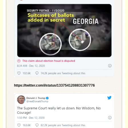
https://twitter.com/i/status/1337541208831307776