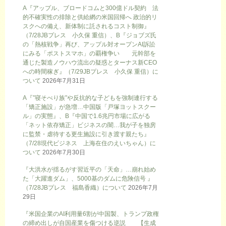
A『アップル、ブロードコムと300億ドル契約 法
的不確実性の排除と供給網の米国回帰へ 政治的リ
スクへの備え、新体制に託されるコスト制御』
（7/28JBプレス 小久保 重信）、B『ジョブズ氏
の「熱核戦争」再び、アップル対オープンAI訴訟
にみる「ポストスマホ」の覇権争い 元幹部を
通じた製造ノウハウ流出の疑惑とターナス新CEO
への時間稼ぎ』（7/29JBプレス 小久保 重信）に
ついて
2026年7月31日
A『”寝そべり族”や反抗的な子どもを強制連行する
「矯正施設」が急増…中国版「戸塚ヨットスクー
ル」の実態』、B『中国で1.6兆円市場に広がる
「ネット依存矯正」ビジネスの闇…我が子を独房
に監禁・虐待する更生施設に引き渡す親たち』
（7/28現代ビジネス 上海在住のえいちゃん）に
ついて
2026年7月30日
『大洪水が揺るがす習近平の「天命」…崩れ始め
た「大躍進ダム」、5000基のダムに危険信号 』
（7/28JBプレス 福島香織）について
2026年7月
29日
『米国企業のAI利用量6割が中国製、トランプ政権
の締め出しが自国産業を傷つける逆説 【生成