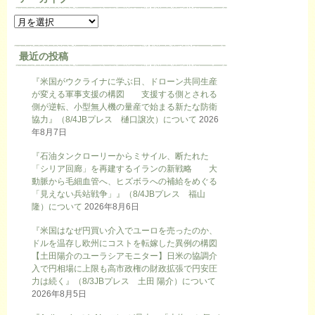
最近の投稿
『米国がウクライナに学ぶ日、ドローン共同生産
が変える軍事支援の構図 支援する側とされる
側が逆転、小型無人機の量産で始まる新たな防衛
協力』（8/4JBプレス 樋口譲次）について
2026
年8月7日
『石油タンクローリーからミサイル、断たれた
「シリア回廊」を再建するイランの新戦略 大
動脈から毛細血管へ、ヒズボラへの補給をめぐる
「見えない兵站戦争」』（8/4JBプレス 福山
隆）について
2026年8月6日
『米国はなぜ円買い介入でユーロを売ったのか、
ドルを温存し欧州にコストを転嫁した異例の構図
【土田陽介のユーラシアモニター】日米の協調介
入で円相場に上限も高市政権の財政拡張で円安圧
力は続く』（8/3JBプレス 土田 陽介）について
2026年8月5日