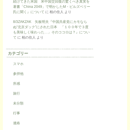
続けてきた米国 米中国交回復の驚くべき真実を
著書「China 2049」で明かしたM・ピルズベリー
氏に聞く』について
に
柏の住人
より
8/3ZAKZAK 矢板明夫『中国共産党にカモなら
ぬ“北京ダック”にされた日本 「１００年で３度
も美味しく味わった…」そのココロは？』につい
て
に
柏の住人
より
カテゴリー
スマホ
参拝他
所感
旅行
未分類
行事
連絡