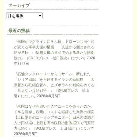
アーカイブ
最近の投稿
『米国がウクライナに学ぶ日、ドローン共同生産
が変える軍事支援の構図 支援する側とされる
側が逆転、小型無人機の量産で始まる新たな防衛
協力』（8/4JBプレス 樋口譲次）について
2026
年8月7日
『石油タンクローリーからミサイル、断たれた
「シリア回廊」を再建するイランの新戦略 大
動脈から毛細血管へ、ヒズボラへの補給をめぐる
「見えない兵站戦争」』（8/4JBプレス 福山
隆）について
2026年8月6日
『米国はなぜ円買い介入でユーロを売ったのか、
ドルを温存し欧州にコストを転嫁した異例の構図
【土田陽介のユーラシアモニター】日米の協調介
入で円相場に上限も高市政権の財政拡張で円安圧
力は続く』（8/3JBプレス 土田 陽介）について
2026年8月5日