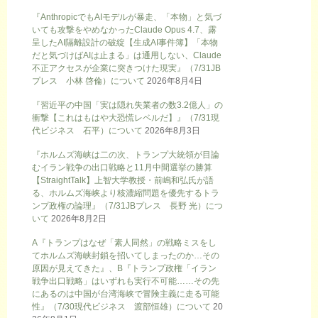
『AnthropicでもAIモデルが暴走、「本物」と気づ
いても攻撃をやめなかったClaude Opus 4.7、露
呈したAI隔離設計の破綻【生成AI事件簿】「本物
だと気づけばAIは止まる」は通用しない、Claude
不正アクセスが企業に突きつけた現実』（7/31JB
プレス 小林 啓倫）について
2026年8月4日
『習近平の中国「実は隠れ失業者の数3.2億人」の
衝撃【これはもはや大恐慌レベルだ】』（7/31現
代ビジネス 石平）について
2026年8月3日
『ホルムズ海峡は二の次、トランプ大統領が目論
むイラン戦争の出口戦略と11月中間選挙の勝算
【StraightTalk】上智大学教授・前嶋和弘氏が語
る、ホルムズ海峡より核濃縮問題を優先するトラ
ンプ政権の論理』（7/31JBプレス 長野 光）につ
いて
2026年8月2日
A『トランプはなぜ「素人同然」の戦略ミスをし
てホルムズ海峡封鎖を招いてしまったのか…その
原因が見えてきた』、B『トランプ政権「イラン
戦争出口戦略」はいずれも実行不可能……その先
にあるのは中国が台湾海峡で冒険主義に走る可能
性』（7/30現代ビジネス 渡部恒雄）について
20