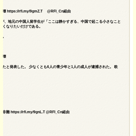
破壊
https://rfi.my/9gmZ.T
@RFI_Cn経由
るが、地元の中国人留学生が「ここは静かすぎる、中国で起こる小さなこと
熱くなりたいだけである。
る。
破壊
たと発表した。 少なくとも6人の青少年と1人の成人が逮捕された。 欧
//rfi.my/9gnL.T @RFI_Cn経由