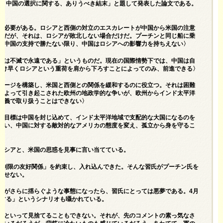
戦争と中国の選択に関する、ありうべき結末」と題して発表した論文である。
る必要がある。ロシアと西側の対立のエスカレートが中国から米国の注意
きだが、それは、ロシアが敗北しない場合だけだ。プーチンと同じ船に乗
が中国の支持で勝たない限り、中国はロシアへの影響力を持ちえない〉
益は不滅で永遠である」というものだ。現在の国際情勢下では、中国は自
だけ早くロシアという重荷を肩から下ろすことによってのみ、前進できる〉
メージを構築し、米国と西側との関係を緩和するのに役立つ。それは困難
によって引き起こされた欧州の地政学的な争いが、欧州からインド太平洋
主義で取り扱うことはできない〉
主目標は中国を封じ込めて、インド太平洋地域で支配的な大国になるのを
行い、中国に対する敵対的なアメリカの態度を変え、孤立から身を守るこ
ロシアと、米国の思惑を見事に言い当てている。
無制限の友好関係」を
約束
し、入れ込んできた。そんな習氏がプーチン氏を
返せない。
制がさらに揺らぐような事態になったら、習氏にとっては悪夢である。
4月
裂する」というシナリオも囁かれている。
かといって見捨てることもできない。それが、先のコメントの素っ気なさ