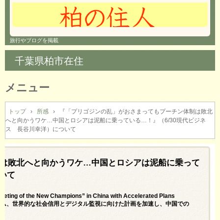
旅行やブログを掲載
千葉県柏市在住
メニュー
コ
ン
トップ
›
所感
›
『「プリゴジンの乱」がおさまってもプーチン体制は敗北
へと向かうワケ…中国とロシアは泥船に乗っている…！』（6/30現代ビジネ
テ
ス 長谷川幸洋）について
ン
ツ
へ
は敗北へと向かうワケ…中国とロシアは泥船に乗って
ス
キ
いて
ッ
プ
ting of the New Champions” in China with Accelerated Plans
lance＝世界経済フォーラム、世界的な社会信用とデジタル監視に向けた計画を加速し、中国での