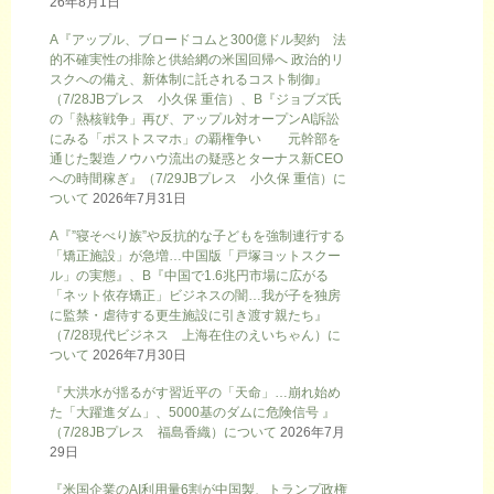
26年8月1日
A『アップル、ブロードコムと300億ドル契約 法
的不確実性の排除と供給網の米国回帰へ 政治的リ
スクへの備え、新体制に託されるコスト制御』
（7/28JBプレス 小久保 重信）、B『ジョブズ氏
の「熱核戦争」再び、アップル対オープンAI訴訟
にみる「ポストスマホ」の覇権争い 元幹部を
通じた製造ノウハウ流出の疑惑とターナス新CEO
への時間稼ぎ』（7/29JBプレス 小久保 重信）に
ついて
2026年7月31日
A『”寝そべり族”や反抗的な子どもを強制連行する
「矯正施設」が急増…中国版「戸塚ヨットスクー
ル」の実態』、B『中国で1.6兆円市場に広がる
「ネット依存矯正」ビジネスの闇…我が子を独房
に監禁・虐待する更生施設に引き渡す親たち』
（7/28現代ビジネス 上海在住のえいちゃん）に
ついて
2026年7月30日
『大洪水が揺るがす習近平の「天命」…崩れ始め
た「大躍進ダム」、5000基のダムに危険信号 』
（7/28JBプレス 福島香織）について
2026年7月
29日
『米国企業のAI利用量6割が中国製、トランプ政権