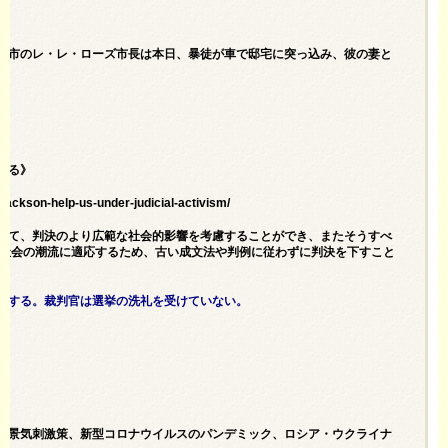
る市のレ・レ・ローズ市長は本日、暴徒が車で邸宅に突っ込み、彼の妻と
いる》
jackson-help-us-under-judicial-activism/
えて、判決のより広範な社会的影響を考慮することができ、またそうすべ
の社会の潮流に適応するため、古い成文法や判例に従わずに判決を下すこと
反する。裁判官は選挙の洗礼を受けていない。
、景気刺激策、新型コロナウイルスのパンデミック、ロシア・ウクライナ