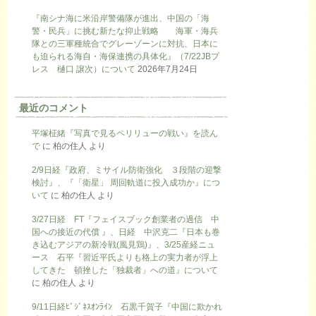
『南シナ海に米沿岸警備隊が進出、中国の「海
警・民兵」に挑む新たな抑止戦略 海軍・海兵
隊との三軍種統合でグレーゾーンに対抗、日本に
も迫られる海自・海保連携の具体化』（7/22JBプ
レス 樋口 譲次）について
2026年7月24日
最近のコメント
平塚柾緒『写真で見るペリリューの戦い』を読ん
で
に
柏の住人
より
2/9日経『政府、ミサイル防衛強化 ３段階の迎撃
検討』、『「衛星」 周回軌道に投入成功か』につ
いて
に
柏の住人
より
3/27日経 FT『フェイスブック創業者の過信 中
国への接近の代償 』、日経 中沢克二『日本も巻
き込むアジアの新冷戦(風見鶏)』、3/25産経ニュ
ース 石平『習近平氏よりも格上の実力者が浮上
してきた 頓挫した「独裁者」への道』について
に
柏の住人
より
9/11日経ﾋﾞｼﾞﾈｽｵﾝﾗｲﾝ 石黒千賀子『中国に欺かれ