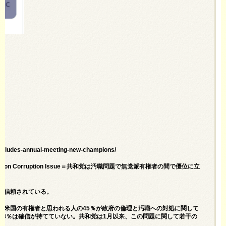
ncludes-annual-meeting-new-champions/
nt Voters on Corruption Issue＝共和党は汚職問題で無党派有権者の間で優位に立
り信頼されている。
、米国の有権者と思われる人の45％が政府の倫理と汚職への対処に関して
13％は確信が持てていない。共和党は1月以来、この問題に関して若干の