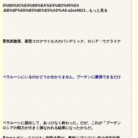
0%89%E6%B0%91%E4%B8%BA%E4%BD%95%E4
7%BB%8F%E6%B5%8E%E5%AD%A6-a2ee9823…もっと見る
、景気刺激策、新型コロナウイルスのパンデミック、ロシア・ウクライナ
＞
にベラルーシにいるのかどうか分かりません。プーチンに粛清できるだけ
がベラルーシに脱出して、あっけなく終わった。だが、これが「プーチン
りロシアの戦力が大きく損なわれる結果になったからだ。