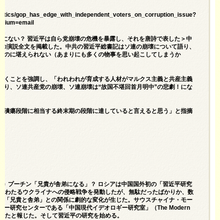
politics/gop_has_edge_with_independent_voters_on_corruption_issue?
edium=email
は既にない？ 習近平は自ら党崩壊の危機を暴露し、それを唐詩で表した＞中
平の演説全文を掲載した。中共の習近平総書記はソ連の崩壊について語り、
るのに堪えられない（あまりにも多くの物事を思い起こしてしまうか
築くことを強調し、「われわれが育成する人材がマルクス主義と共産主義
こり、ソ連共産党の崩壊、ソ連崩壊は“故国不堪回首月明中”の悲劇！にな
の潰瘍段階に相当する終末期の段階に達していると言えると思う」と指摘
心”＝ プーチン「兄貴が舎弟になる」？ ロシアは中国国外初の「習近平研究
間にわたるウクライナへの侵略戦争を発動したが、無駄だったばかりか、数
の「兄貴と舎弟」との関係に劇的な変化が生じた。サウスチャイナ・モー
研究センターである「中国現代イデオロギー研究室」（The Modern
月に正式に設立されたと報じた。そして習近平の研究を始める。