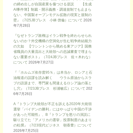
の締め出しが自国産業を傷つける逆説 【生成
AI事件簿】制裁・開示義務・調達規制でも止まら
ない、中国製オープンモデル拡散の現実と規制の
壁』（7/25JBプレス 小林 啓倫）について
2026
年7月28日
『なぜトランプ政権はイラン戦争を終わらせられ
ないのか？外交機構の空洞化が生む戦争終結能力
の欠如 【ワシントンから眺める東アジア】国務
省職員の大量流出と大統領への忠誠審査で埋まら
ない重要ポスト』（7/24JBプレス 佐々木れな）
について
2026年7月27日
『「ホルムズ依存度95％」は本当か、ロシアと石
油報道の誤謬を読み解く ウラル原油からスラ
ブの語源まで、専門家も間違えるロシア論の落と
し穴』（7/23JBプレス 杉浦敏広）について
202
6年7月26日
A『トランプ大統領が不正を訴える2020年大統領
選挙「バイデンの勝利」にはやっぱり中国の干渉
があった可能性』、B『トランプを怒りの演説に
駆り立てた「アメリカの選挙」投票制度のあまり
の杜撰』（7/23現代ビジネス 朝香豊）について
2026年7月25日