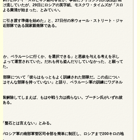
ア軍のセルゲイ・スロビキン副司令官が、事前にプリゴジン氏の反乱計画
受け流していたが、29日に
ロシアの英字紙、モスクワ・タイムズ
が「スロ
による粛清が始まった、とみていい。
軍に引き渡す準備を始めた」と、
27日付の米ウォール・ストリート・ジャ
側近部隊である国家親衛隊である。
るか、ベラルーシに行くか、を選択できる」と恩赦を与える考えを示し
家によって運営されていた。だれも何も盗んだりしていなかった、と願って
した。
ル部隊について「彼らはもっともよく訓練された部隊だ。この点につい
シはそんな部隊を持っていない」と語り、ベラルーシ軍の訓練にワグネル
武装解除してしまえば、もはや戦う力は残らない。プーチン氏がいずれ彼
もある。
ら「盤石とは言えない」とみる。
がロシア軍の南部軍管区司令部を簡単に制圧し、ロシアまで200キロの地
る。