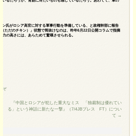
ているだろうが、背筋に冷たいものも感じているだろう。あわてて、軍の
ゴジン氏がロシア高官に対する軍事行動を準備している、と政権幹部に報告
ン（ただのチキン）」状態で筒抜けなのは、昨年
6月22日公開コラム
で指摘
能力の高さには、あらためて驚嘆させられる。
うぞ
『中国とロシアが犯した重大なミス 「独裁制は優れてい
る」という神話に新たな一撃』（7/4JBプレス FT）につい
て
→