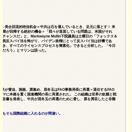
议员：美企回流的绝佳机会＝中共は石を運んでいるとき、足元に落とす！ 米
国企業が回帰する絶好の機会＞「我々が直面している問題は、米国がそれ
スだ」と、Markwayne Mullin下院議員は土曜日の「フォックス＆
全員反スパイ法を怖がり、バイデン政権にとって反スパイ法は好機であ
開き、すべてのライセンスプロセスを簡素化」できると分析した。「今日
るだろう」とマリンは語った。
中共が脅迫、賄賂、票集め、屈冬玉はFAO事務局長に再選＞退任するFAO
ーマに本拠を置く国連機関の長に再選された。 この組織は世界の飢餓と戦
報告書を発表し、中共が屈冬玉の再選のために脅し、票を買収したと非難
そもそも国際組織に入れるのが間違い。