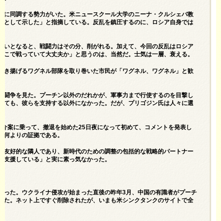
氏に同調する勢力がいた。米ニュースクール大学のニーナ・クルシェバ教
実として示した」と
指摘
している。反乱を鎮圧するのに、ロシア自身では
ないとなると、戦闘力はその分、削がれる。加えて、今回の反乱はロシア
ここで戦っていて大丈夫か」と思うのは、当然だ。士気は一層、衰える。
引き揚げるワグネル部隊を取り巻いた市民が「ワグネル、ワグネル」と歓
力闘争を見た。プーチン以外のだれかが、軍事力まで行使するのを目撃し
れても、彼らを支持する以外になかった。だが、プリゴジン氏は人々に選
仲介案に乗って、撤退を始めた25日夜になって初めて、コメントを発表し
す何よりの証拠である。
の友好的な隣人であり、新時代のための調整の包括的な戦略的パートナー
を支援している」と実に素っ気なかった。
あった。ウクライナ侵攻が始まった直後の昨年3月、中国の有識者がプーチ
れた。ネット上ですぐ削除されたが、いまも
米シンクタンクのサイトで全