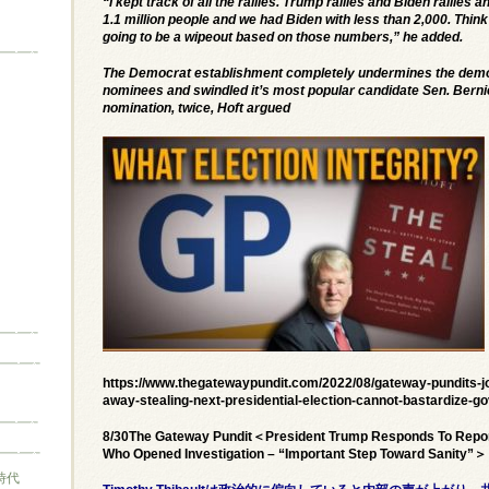
“I kept track of all the rallies. Trump rallies and Biden ralli
1.1 million people and we had Biden with less than 2,000. Think 
going to be a wipeout based on those numbers,” he added.
The Democrat establishment completely undermines the democ
nominees and swindled it’s most popular candidate Sen. Berni
nomination, twice, Hoft argued
https://www.thegatewaypundit.com/2022/08/gateway-pundits-j
away-stealing-next-presidential-election-cannot-bastardize-g
8/30The Gateway Pundit＜President Trump Responds To Report
Who Opened Investigation – “Important Step Toward Sanity”＞
時代