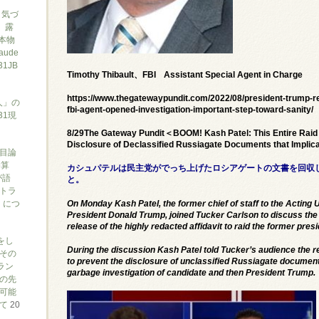
と気づ
7、露
本物
ude
1JB
Timothy Thibault、FBI Assistant Special Agent in Charge
https://www.thegatewaypundit.com/2022/08/president-trump-re
人」の
fbi-agent-opened-investigation-important-step-toward-sanity/
31現
8/29The Gateway Pundit＜BOOM! Kash Patel: This Entire Raid
Disclosure of Declassified Russiagate Documents that Implic
目論
勝算
カシュパテルは民主党がでっち上げたロシアゲートの文書を回収
が語
と。
トラ
）につ
On Monday Kash Patel, the former chief of staff to the Acting
President Donald Trump, joined Tucker Carlson to discuss the
release of the highly redacted affidavit to raid the former pres
をし
During the discussion Kash Patel told Tucker’s audience the re
その
to prevent the disclosure of unclassified Russiagate document
ラン
garbage investigation of candidate and then President Trump.
の先
可能
いて
20