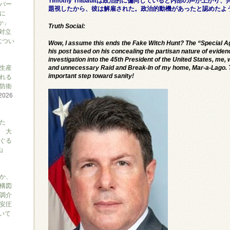
Timothy Thibaultは政治的に偏向していると内部の声が上が
バー
題視したから、彼は解雇された。政治的動機があったと認めたよ
に
か」
Truth Social:
対立
につい
Wow, I assume this ends the Fake Witch Hunt? The “Special 
his post based on his concealing the partisan nature of eviden
investigation into the 45th President of the United States, me,
生産
and unnecessary Raid and Break-In of my home, Mar-a-Lago. Th
important step toward sanity!
れる
防衛
2026
た
 大
ぐる
山
か、
構図
調介
安圧
ついて