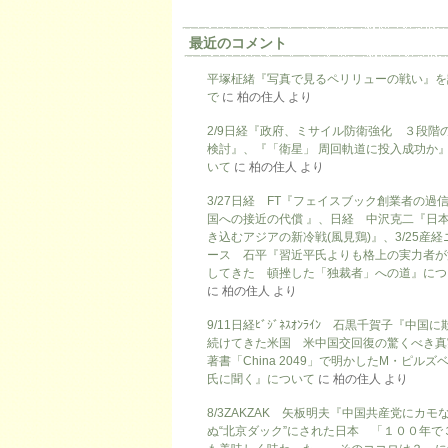
最近のコメント
平塚柾緒『写真で見るペリリューの戦い』を
で
に
柏の住人
より
2/9日経『政府、ミサイル防衛強化 ３段階
検討』、『「衛星」 周回軌道に投入成功か
いて
に
柏の住人
より
3/27日経 FT『フェイスブック創業者の過
国への接近の代償 』、日経 中沢克二『日
き込むアジアの新冷戦(風見鶏)』、3/25産経
ース 石平『習近平氏よりも格上の実力者が
してきた 頓挫した「独裁者」への道』につ
に
柏の住人
より
9/11日経ﾋﾞｼﾞﾈｽｵﾝﾗｲﾝ 石黒千賀子『中国
続けてきた米国 米中国交回復の驚くべき真
著書「China 2049」で明かしたM・ピルズ
氏に聞く』について
に
柏の住人
より
8/3ZAKZAK 矢板明夫『中国共産党にカモ
ぬ“北京ダック”にされた日本 「１００年で