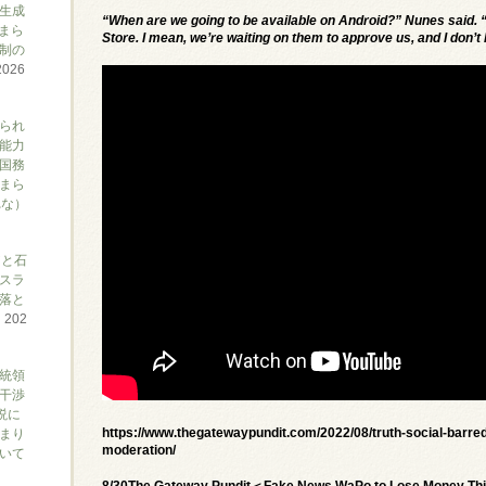
生成
“When are we going to be available on Android?” Nunes said. “W
まら
Store. I mean, we’re waiting on them to approve us, and I don’t
制の
2026
られ
能力
国務
まら
れな）
アと石
スラ
落と
て
202
大統領
干渉
説に
https://www.thegatewaypundit.com/2022/08/truth-social-barred
まり
moderation/
ついて
8/30The Gateway Pundit＜Fake News WaPo to Lose Money This