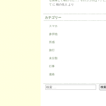
も美味しく味わった…」そのココロは？』に
て
に
柏の住人
より
カテゴリー
スマホ
参拝他
所感
旅行
未分類
行事
連絡