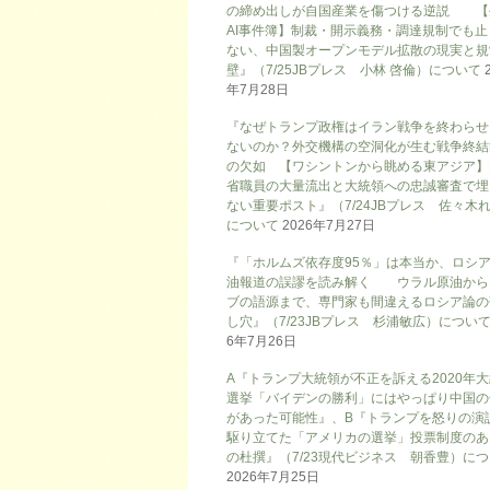
の締め出しが自国産業を傷つける逆説 【
AI事件簿】制裁・開示義務・調達規制でも止
ない、中国製オープンモデル拡散の現実と規
壁』（7/25JBプレス 小林 啓倫）について
年7月28日
『なぜトランプ政権はイラン戦争を終わらせ
ないのか？外交機構の空洞化が生む戦争終結
の欠如 【ワシントンから眺める東アジア】
省職員の大量流出と大統領への忠誠審査で埋
ない重要ポスト』（7/24JBプレス 佐々木
について
2026年7月27日
『「ホルムズ依存度95％」は本当か、ロシ
油報道の誤謬を読み解く ウラル原油から
ブの語源まで、専門家も間違えるロシア論の
し穴』（7/23JBプレス 杉浦敏広）につい
6年7月26日
A『トランプ大統領が不正を訴える2020年
選挙「バイデンの勝利」にはやっぱり中国の
があった可能性』、B『トランプを怒りの演
駆り立てた「アメリカの選挙」投票制度のあ
の杜撰』（7/23現代ビジネス 朝香豊）に
2026年7月25日