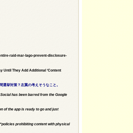
tire-raid-mar-lago-prevent-disclosure-
 Until They Add Additional ‘Content
は中間選挙対策？左翼の考えそうなこと。
 Social has been barred from the Google
 of the app is ready to go and just
policies prohibiting content with physical