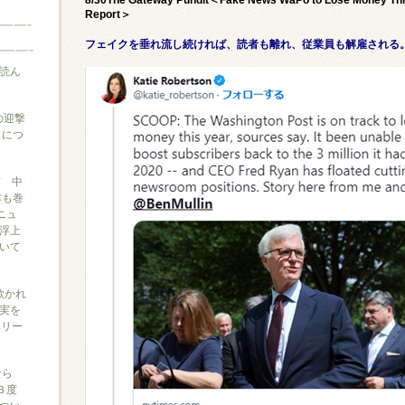
Report＞
フェイクを垂れ流し続ければ、読者も離れ、従業員も解雇される
読ん
の迎撃
』につ
信 中
本も巻
ニュ
浮上
いて
に欺かれ
実を
ベリー
なら
３度