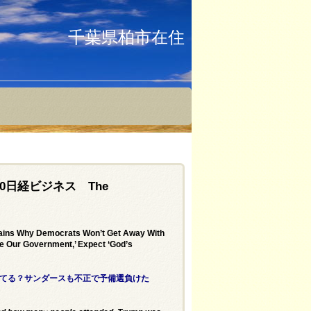
千葉県柏市在住
0日経ビジネス The
lains Why Democrats Won’t Get Away With
ze Our Government,’ Expect ‘God’s
て勝てる？サンダースも不正で予備選負けた