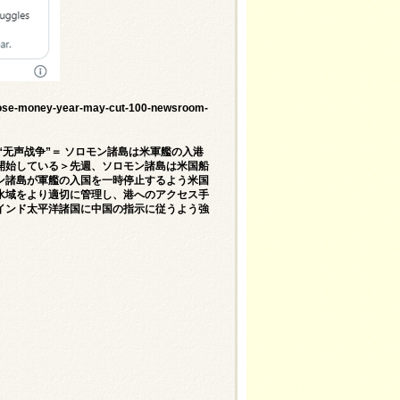
lose-money-year-may-cut-100-newsroom-
“无声战争”＝ ソロモン諸島は米軍艦の入港
開始している＞先週、ソロモン諸島は米国船
ン諸島が軍艦の入国を一時停止するよう米国
水域をより適切に管理し、港へのアクセス手
インド太平洋諸国に中国の指示に従うよう強