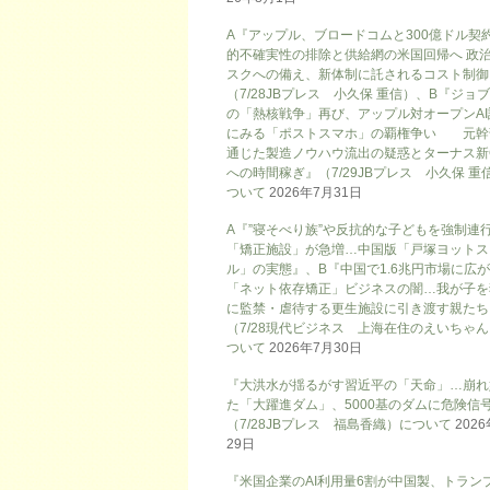
A『アップル、ブロードコムと300億ドル契
的不確実性の排除と供給網の米国回帰へ 政
スクへの備え、新体制に託されるコスト制御
（7/28JBプレス 小久保 重信）、B『ジョ
の「熱核戦争」再び、アップル対オープンAI
にみる「ポストスマホ」の覇権争い 元幹
通じた製造ノウハウ流出の疑惑とターナス新
への時間稼ぎ』（7/29JBプレス 小久保 重
ついて
2026年7月31日
A『”寝そべり族”や反抗的な子どもを強制連
「矯正施設」が急増…中国版「戸塚ヨットス
ル」の実態』、B『中国で1.6兆円市場に広
「ネット依存矯正」ビジネスの闇…我が子を
に監禁・虐待する更生施設に引き渡す親たち
（7/28現代ビジネス 上海在住のえいちゃ
ついて
2026年7月30日
『大洪水が揺るがす習近平の「天命」…崩れ
た「大躍進ダム」、5000基のダムに危険信号
（7/28JBプレス 福島香織）について
202
29日
『米国企業のAI利用量6割が中国製、トラン