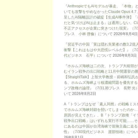
『AnthropicでもAIモデルが暴走、「本物」
いても攻撃をやめなかったClaude Opus 4.
呈したAI隔離設計の破綻【生成AI事件簿】「
だと気づけばAIは止まる」は通用しない、Cla
不正アクセスが企業に突きつけた現実』（7/3
プレス 小林 啓倫）について
2026年8月4日
『習近平の中国「実は隠れ失業者の数3.2億
衝撃【これはもはや大恐慌レベルだ】』（7/
代ビジネス 石平）について
2026年8月3日
『ホルムズ海峡は二の次、トランプ大統領が
むイラン戦争の出口戦略と11月中間選挙の
【StraightTalk】上智大学教授・前嶋和弘氏
る、ホルムズ海峡より核濃縮問題を優先する
ンプ政権の論理』（7/31JBプレス 長野 光
いて
2026年8月2日
A『トランプはなぜ「素人同然」の戦略ミス
てホルムズ海峡封鎖を招いてしまったのか…
原因が見えてきた』、B『トランプ政権「イ
戦争出口戦略」はいずれも実行不可能……そ
にあるのは中国が台湾海峡で冒険主義に走る
性』（7/30現代ビジネス 渡部恒雄）につ
26年8月1日