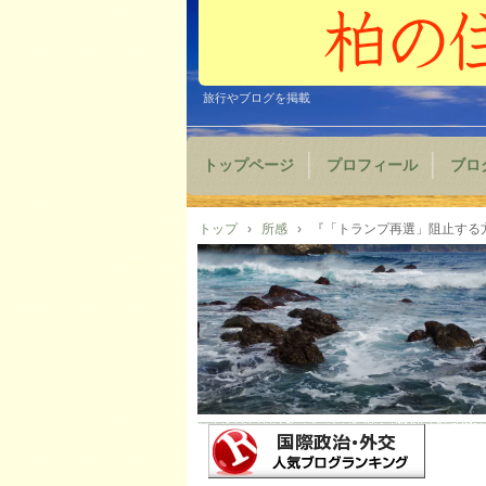
旅行やブログを掲載
トップページ
プロフィール
ブロ
トップ
›
所感
›
『「トランプ再選」阻止する方法は