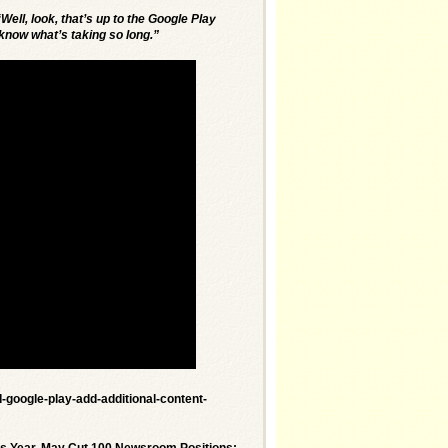
ell, look, that’s up to the Google Play
 know what’s taking so long.”
-google-play-add-additional-content-
 Year, May Cut 100 Newsroom Positions: