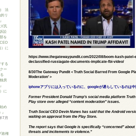
約 法
治的リ
』
ブズ氏
訴訟
部を
CEO
信）に
https://www.thegatewaypundit.com/2022/08/boom-kash-patel-en
declassified-russiagate-documents-implicate-fbi-video/
行する
クー
8/30The Gateway Pundit＜Truth Social Barred From Google Play
がる
Moderation’＞
独房
』
iphoneアプリには入っているのに、googleが遅らしているの
ん）に
Former President Donald Trump’s social media platform Truth
Play store over alleged “content moderation” issues.
始め
Truth Social CEO Devin Nunes has said that the Android version
 』
waiting on approval from the Play Store.
6年7月
The report says that Google is specifically “concerned” about “
threats and incitements to violence.”
プ政権