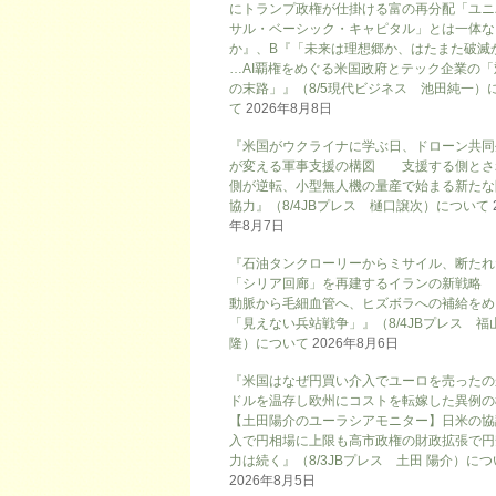
にトランプ政権が仕掛ける富の再分配「ユニ
サル・ベーシック・キャピタル」とは一体な
か』、B『「未来は理想郷か、はたまた破滅
…AI覇権をめぐる米国政府とテック企業の「
の末路」』（8/5現代ビジネス 池田純一）
て
2026年8月8日
『米国がウクライナに学ぶ日、ドローン共同
が変える軍事支援の構図 支援する側とさ
側が逆転、小型無人機の量産で始まる新たな
協力』（8/4JBプレス 樋口譲次）について
年8月7日
『石油タンクローリーからミサイル、断たれ
「シリア回廊」を再建するイランの新戦略
動脈から毛細血管へ、ヒズボラへの補給をめ
「見えない兵站戦争」』（8/4JBプレス 福
隆）について
2026年8月6日
『米国はなぜ円買い介入でユーロを売ったの
ドルを温存し欧州にコストを転嫁した異例の
【土田陽介のユーラシアモニター】日米の協
入で円相場に上限も高市政権の財政拡張で円
力は続く』（8/3JBプレス 土田 陽介）に
2026年8月5日