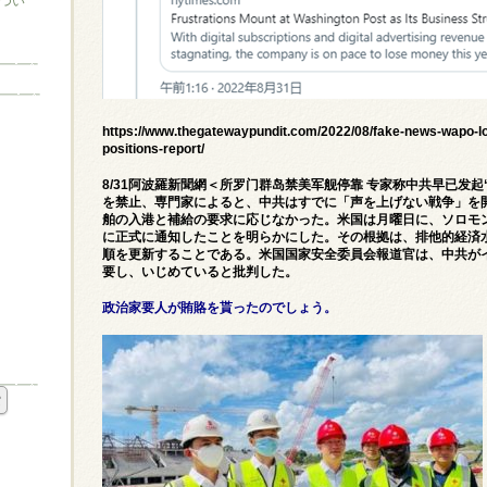
つい
https://www.thegatewaypundit.com/2022/08/fake-news-wapo-
positions-report/
8/31阿波羅新聞網＜所罗门群岛禁美军舰停靠 专家称中共早已发起
を禁止、専門家によると、中共はすでに「声を上げない戦争」を
舶の入港と補給の要求に応じなかった。米国は月曜日に、ソロモ
に正式に通知したことを明らかにした。その根拠は、排他的経済
順を更新することである。米国国家安全委員会報道官は、中共が
要し、いじめていると批判した。
政治家要人が賄賂を貰ったのでしょう。