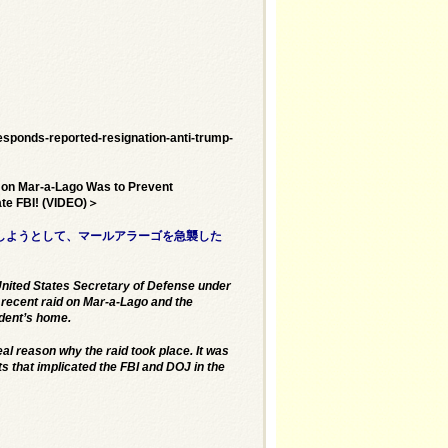
sponds-reported-resignation-anti-trump-
 on Mar-a-Lago Was to Prevent
ate FBI! (VIDEO)＞
しようとして、マールアラーゴを急襲した
 United States Secretary of Defense under
 recent raid on Mar-a-Lago and the
ident’s home.
al reason why the raid took place. It was
s that implicated the FBI and DOJ in the