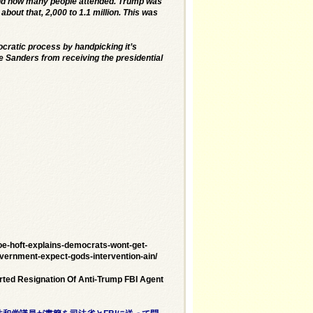
es and how many people attended. Trump was
about that, 2,000 to 1.1 million. This was
ratic process by handpicking it’s
e Sanders from receiving the presidential
oe-hoft-explains-democrats-wont-get-
overnment-expect-gods-intervention-ain/
ed Resignation Of Anti-Trump FBI Agent