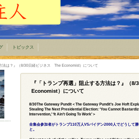
グ
トピックス
？』（8/30日経ビジネス The Economist）について
『「トランプ再選」阻止する方法は？』（8/3
Economist）について
8/30The Gateway Pundit＜The Gateway Pundit’s Joe Hoft Exp
Stealing The Next Presidential Election: ‘You Cannot Bastardi
Intervention,’ ‘It Ain’t Going To Work’＞
全集会参加者がトランプ110万人VSバイデン2000人でどうし
と。