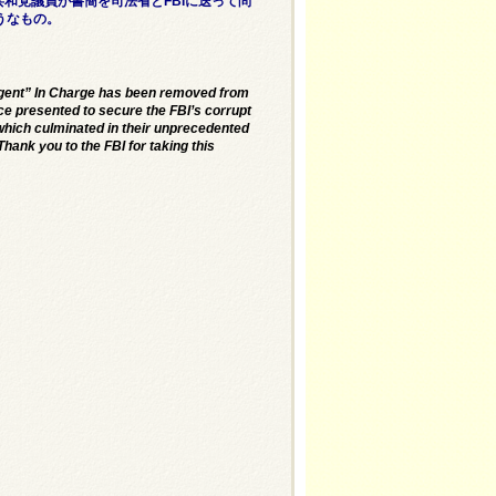
り、共和党議員が書簡を司法省とFBIに送って問
うなもの。
Agent” In Charge has been removed from
ce presented to secure the FBI’s corrupt
 which culminated in their unprecedented
ank you to the FBI for taking this